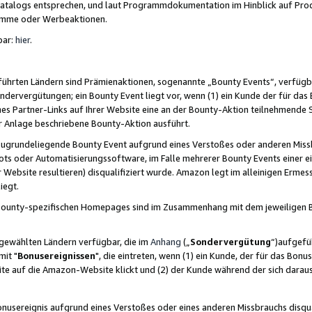
skatalogs entsprechen, und laut Programmdokumentation im Hinblick auf Pr
amme oder Werbeaktionen.
bar:
hier
.
führten Ländern sind Prämienaktionen, sogenannte „Bounty Events“, verfügb
Sondervergütungen; ein Bounty Event liegt vor, wenn (1) ein Kunde der für da
nes Partner-Links auf Ihrer Website eine an der Bounty-Aktion teilnehmende 
er Anlage beschriebene Bounty-Aktion ausführt.
ugrundeliegende Bounty Event aufgrund eines Verstoßes oder anderen Miss
ots oder Automatisierungssoftware, im Falle mehrerer Bounty Events einer e
r Website resultieren) disqualifiziert wurde. Amazon legt im alleinigen Ermess
iegt.
n Bounty-spezifischen Homepages sind im Zusammenhang mit dem jeweiligen
sgewählten Ländern verfügbar, die im
Anhang
(„
Sondervergütung
“)aufgefüh
it "
Bonusereignissen
", die eintreten, wenn (1) ein Kunde, der für das Bon
bsite auf die Amazon-Website klickt und (2) der Kunde während der sich dar
usereignis aufgrund eines Verstoßes oder eines anderen Missbrauchs disqua