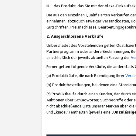
iii. das Produkt, das Sie mit der Alexa-Einkaufsa
Die aus den einzelnen Qualifizierten Verkäufen gen
einnehmen, abzüglich etwaiger Versandkosten, Ko
Gutschriften, Preisnachlässe, Bearbeitungsgebühr
2. Ausgeschlossene Verkäufe
Unbeschadet des Vorstehenden gelten Qualifiziert
Partnerprogramm oder andere Bestimmungen, Beding
einschließlich der jeweils aktuellen Fassung der
Ve
Ferner gelten folgende Verkäufe, die andernfalls
(a) Produktkäufe, die nach Beendigung Ihrer
Verei
(b) Produktbestellungen, bei denen eine Stornier
(c) Produktkäufe durch einen Kunden, der durch e
Auktionen über Schlagwörter, Suchbegriffe oder a
nicht abschließende Liste unserer Marken über di
und „kindel“) enthalten (jeweils eine „
Unzulässig