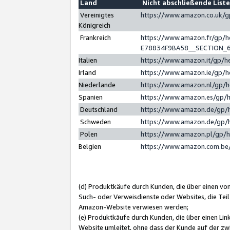
Land
Nicht abschließende List
Vereinigtes
https://www.amazon.co.uk/
Königreich
Frankreich
https://www.amazon.fr/gp/
E78834F9BA58__SECTION_
Italien
https://www.amazon.it/gp/h
Irland
https://www.amazon.ie/gp/
Niederlande
https://www.amazon.nl/gp/
Spanien
https://www.amazon.es/gp/
Deutschland
https://www.amazon.de/gp/
Schweden
https://www.amazon.de/gp/
Polen
https://www.amazon.pl/gp/
Belgien
https://www.amazon.com.be
(d) Produktkäufe durch Kunden, die über einen vo
Such- oder Verweisdienste oder Websites, die Teil
Amazon-Website verwiesen werden;
(e) Produktkäufe durch Kunden, die über einen Li
Website umleitet, ohne dass der Kunde auf der zw