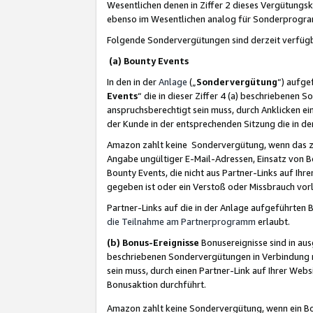
Wesentlichen denen in Ziffer 2 dieses Vergütung
ebenso im Wesentlichen analog für Sonderprogr
Folgende Sondervergütungen sind derzeit verfüg
(a) Bounty Events
In den in der
Anlage
(„
Sondervergütung
“) aufge
Events
“ die in dieser Ziffer 4 (a) beschriebenen 
anspruchsberechtigt sein muss, durch Anklicken ei
der Kunde in der entsprechenden Sitzung die in d
Amazon zahlt keine Sondervergütung, wenn das z
Angabe ungültiger E-Mail-Adressen, Einsatz von B
Bounty Events, die nicht aus Partner-Links auf Ihre
gegeben ist oder ein Verstoß oder Missbrauch vorl
Partner-Links auf die in der Anlage aufgeführte
die Teilnahme am Partnerprogramm
erlaubt.
(b) Bonus-Ereignisse
Bonusereignisse sind in au
beschriebenen Sondervergütungen in Verbindung m
sein muss, durch einen Partner-Link auf Ihrer We
Bonusaktion durchführt.
Amazon zahlt keine Sondervergütung, wenn ein Bon