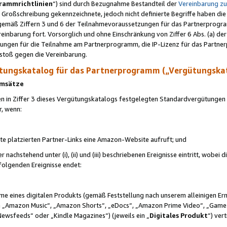
rammrichtlinien
“) sind durch Bezugnahme Bestandteil der
Vereinbarung z
Großschreibung gekennzeichnete, jedoch nicht definierte Begriffe haben die
 gemäß Ziffern 3 und 6 der Teilnahmevoraussetzungen für das Partnerprogram
nbarung fort. Vorsorglich und ohne Einschränkung von Ziffer 6 Abs. (a) der
ungen für die Teilnahme am Partnerprogramm, die IP-Lizenz für das Partner
rstoß gegen die Vereinbarung.
ungskatalog für das Partnerprogramm („Vergütungska
 Umsätze
n in Ziffer 3 dieses Vergütungskatalogs festgelegten Standardvergütungen v
r, wenn:
ite platzierten Partner-Links eine Amazon-Website aufruft; und
r nachstehend unter (i), (ii) und (iii) beschriebenen Ereignisse eintritt, wobe
 folgenden Ereignisse endet:
hme eines digitalen Produkts (gemäß Feststellung nach unserem alleinigen 
 „Amazon Music“, „Amazon Shorts“, „eDocs“, „Amazon Prime Video“, „Game
Newsfeeds“ oder „Kindle Magazines“) (jeweils ein „
Digitales Produkt
“) ver