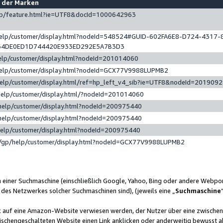
e der Marken
gp/feature.html?ie=UTF8&docId=1000642963
help/customer/display.html?nodeId=548524#GUID-602FA6E8-D724-4317-
64DE0ED1D744420E933ED292E5A7B3D3
elp/customer/display.html?nodeId=201014060
help/customer/display.html?nodeId=GCX77V9988LUPMB2
help/customer/display.html/ref=hp_left_v4_sib?ie=UTF8&nodeId=201909
help/customer/display.html/?nodeId=201014060
help/customer/display.html?nodeId=200975440
help/customer/display.html?nodeId=200975440
help/customer/display.html?nodeId=200975440
/gp/help/customer/display.html?nodeId=GCX77V9988LUPMB2
n einer Suchmaschine (einschließlich Google, Yahoo, Bing oder andere Webp
 des Netzwerkes solcher Suchmaschinen sind), (jeweils eine „
Suchmaschine
nk auf eine Amazon-Website verwiesen werden, der Nutzer über eine zwische
ischengeschalteten Website einen Link anklicken oder anderweitig bewusst a