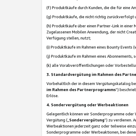
(f) Produktkäufe durch Kunden, die die für eine
(g) Produktkäufe, die nicht richtig zurückverfolg
(h) Produktkäufe über einen Partner-Link in einer
Zugelassenen Mobilen Anwendung, der nicht Creator
Verfügung stellen, nutzt;
(i) Produktkäufe im Rahmen eines Bounty Events (w
(j) Produktkäufe im Rahmen eines Abonnements, so
(k) alle Vorabveröffentlichungen oder Vorbestellu
3. Standardvergütung im Rahmen des Part
Vorbehaltlich der in diesem Vergütungskatalog b
im Rahmen des Partnerprogramms
“) beschri
Erlöse.
4. Sondervergütung oder Werbeaktionen
Gelegentlich können wir Sonderprogramme oder Wer
Vergütung („
Sondervergütung
”) zu verdienen. 
Werbeaktionen jederzeit ganz oder teilweise einz
Sonderprogramme oder Werbeaktionen, bei denen e