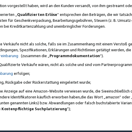
ktion vorgestellt haben, wird an den Kunden versandt, von ihm gestreamt od
erierten „
Qualifizierten Erlöse
“ entsprechen den Beträgen, die wir tatsäch
sten für Geschenkverpackung, Bearbeitungsgebühren, Steuern (z. B. Umsatz-
en bei Kreditkartenzahlung und uneinbringlicher Forderungen.
e Verkäufe nicht als solche, falls sie im Zusammenhang mit einem Verstoß 
ungen, Spezifikationen, Erklärungen und Richtlinien getätigt werden, die 
reinbarung
(zusammen die „
Programmdokumentation
“).
 Qualifizierte Verkäufe wären, nicht als solche und sind vom Partnerprogra
nbarung
erfolgen;
ung, Rückgabe oder Rückerstattung eingeleitet wurde;
ine Anzeige auf eine Amazon-Website verwiesen wurde, die Sieeinschließlich
ndere Identifikatoren käuflich erworben haben,die das Wort „amazon“ oder 
e unten genannten Links) bzw. Abwandlungen oder falsch buchstabierte Varia
e Kostenpflichtige Suchplatzierung
”);