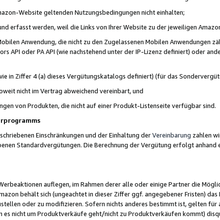
 Amazon-Website geltenden Nutzungsbedingungen nicht einhalten;
t und erfasst werden, weil die Links von Ihrer Website zu der jeweiligen Am
 Mobilen Anwendung, die nicht zu den Zugelassenen Mobilen Anwendungen zählt
s API oder PA API (wie nachstehend unter der IP-Lizenz definiert) oder ander
ie in Ziffer 4 (a) dieses Vergütungskatalogs definiert) (für das Sonderverg
weit nicht im Vertrag abweichend vereinbart, und
ngen von Produkten, die nicht auf einer Produkt-Listenseite verfügbar sind.
nerprogramms
eschriebenen Einschränkungen und der Einhaltung der
Vereinbarung
zahlen wir
ebenen Standardvergütungen. Die Berechnung der Vergütung erfolgt anhand e
beaktionen auflegen, im Rahmen derer alle oder einige Partner die Möglichk
Amazon behält sich (ungeachtet in dieser Ziffer ggf. angegebener Fristen) d
ustellen oder zu modifizieren. Sofern nichts anderes bestimmt ist, gelten 
s nicht um Produktverkäufe geht/nicht zu Produktverkäufen kommt) disqua