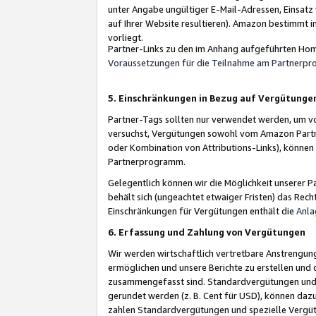
unter Angabe ungültiger E-Mail-Adressen, Einsatz
auf Ihrer Website resultieren). Amazon bestimmt i
vorliegt.
Partner-Links zu den im Anhang aufgeführten Hom
Voraussetzungen für die Teilnahme am Partnerp
5. Einschränkungen in Bezug auf Vergütunge
Partner-Tags sollten nur verwendet werden, um von 
versuchst, Vergütungen sowohl vom Amazon Partn
oder Kombination von Attributions-Links), könne
Partnerprogramm.
Gelegentlich können wir die Möglichkeit unsere
behält sich (ungeachtet etwaiger Fristen) das Rec
Einschränkungen für Vergütungen enthält die
Anla
6. Erfassung und Zahlung von Vergütungen
Wir werden wirtschaftlich vertretbare Anstrengu
ermöglichen und unsere Berichte zu erstellen und 
zusammengefasst sind. Standardvergütungen und s
gerundet werden (z. B. Cent für USD), können dazu
zahlen Standardvergütungen und spezielle Vergüt