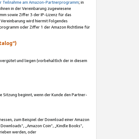
ur Teilnahme am Amazon-Partnerprogramm
; in
 ihnen in der Vereinbarung zugewiesene
m sowie Ziffer 3 der IP-Lizenz für das
 Vereinbarung wird hiermit Folgendes
programm oder Ziffer 1 der Amazon Richtlinie für
talog“)
ergütet und liegen (vorbehaltlich der in diesem
i die Sitzung beginnt, wenn der Kunde den Partner-
Ermessen, zum Beispiel der Download einer Amazon
 Downloads“, „Amazon Coin“, „Kindle Books“,
trieben werden, oder