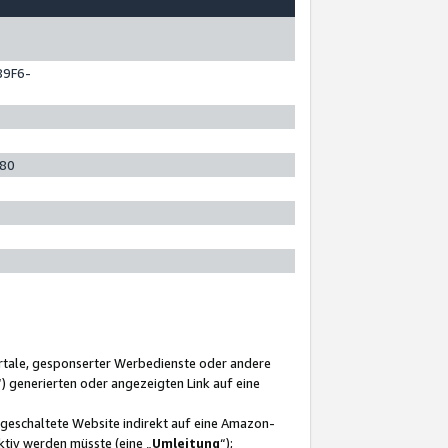
89F6-
280
ortale, gesponserter Werbedienste oder andere
“) generierten oder angezeigten Link auf eine
ngeschaltete Website indirekt auf eine Amazon-
ktiv werden müsste (eine „
Umleitung
“);