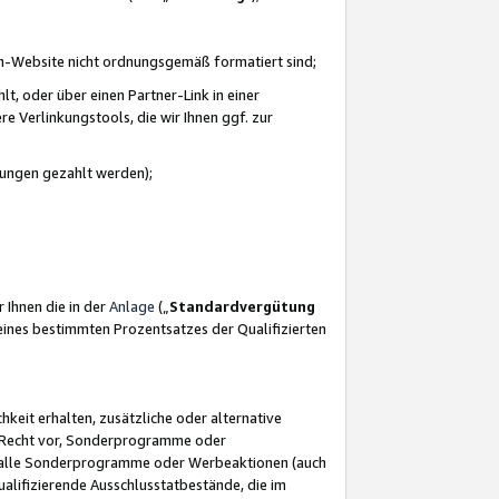
azon-Website nicht ordnungsgemäß formatiert sind;
, oder über einen Partner-Link in einer
e Verlinkungstools, die wir Ihnen ggf. zur
ütungen gezahlt werden);
 Ihnen die in der
Anlage
(„
Standardvergütung
ines bestimmten Prozentsatzes der Qualifizierten
eit erhalten, zusätzliche oder alternative
as Recht vor, Sonderprogramme oder
für alle Sonderprogramme oder Werbeaktionen (auch
lifizierende Ausschlusstatbestände, die im