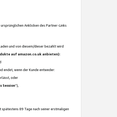
 ursprünglichen Anklicken des Partner-Links
laden und von diesem/dieser bezahlt wird
rodukte auf amazon.co.uk anbieten):
d
 und endet, wenn der Kunde entweder:
erlässt, oder
ls Session
“),
t spätestens 89 Tage nach seiner erstmaligen