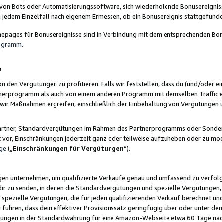
 von Bots oder Automatisierungssoftware, sich wiederholende Bonusereignisse
n jedem Einzelfall nach eigenem Ermessen, ob ein Bonusereignis stattgefund
epages für Bonusereignisse sind in Verbindung mit dem entsprechenden Bonu
rogramm
.
n
den Vergütungen zu profitieren. Falls wir feststellen, dass du (und/oder ein
erprogramm als auch von einem anderen Programm mit demselben Traffic ei
n wir Maßnahmen ergreifen, einschließlich der Einbehaltung von Vergütunge
r Partner, Standardvergütungen im Rahmen des Partnerprogramms oder Sonde
ht vor, Einschränkungen jederzeit ganz oder teilweise aufzuheben oder zu mod
ge
(„
Einschränkungen für Vergütungen
“).
ngen unternehmen, um qualifizierte Verkäufe genau und umfassend zu verfol
dir zu senden, in denen die Standardvergütungen und spezielle Vergütungen, 
pezielle Vergütungen, die für jeden qualifizierenden Verkauf berechnet un
 führen, dass dein effektiver Provisionssatz geringfügig über oder unter dem
ungen in der Standardwährung für eine Amazon-Webseite etwa 60 Tage nach