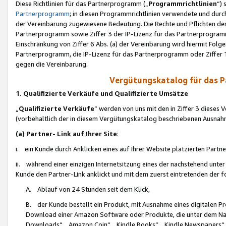
Diese Richtlinien für das Partnerprogramm („
Programmrichtlinien
“)
Partnerprogramm
; in diesen Programmrichtlinien verwendete und durch
der Vereinbarung zugewiesene Bedeutung. Die Rechte und Pflichten de
Partnerprogramm sowie Ziffer 3 der IP-Lizenz für das Partnerprogram
Einschränkung von Ziffer 6 Abs. (a) der Vereinbarung wird hiermit Fol
Partnerprogramm, die IP-Lizenz für das Partnerprogramm oder Ziffer 1
gegen die Vereinbarung.
Vergütungskatalog für das 
1. Qualifizierte Verkäufe und Qualifizierte Umsätze
„
Qualifizierte Verkäufe
“ werden von uns mit den in Ziffer 3 diese
(vorbehaltlich der in diesem Vergütungskatalog beschriebenen Ausnah
(a) Partner- Link auf Ihrer Site
:
i. ein Kunde durch Anklicken eines auf Ihrer Website platzierten Part
ii. während einer einzigen Internetsitzung eines der nachstehend unter (i)
Kunde den Partner-Link anklickt und mit dem zuerst eintretenden der f
A. Ablauf von 24 Stunden seit dem Klick,
B. der Kunde bestellt ein Produkt, mit Ausnahme eines digitalen P
Download einer Amazon Software oder Produkte, die unter dem N
Downloads“, „Amazon Coin“, „Kindle Books“, „Kindle Newspapers“, „