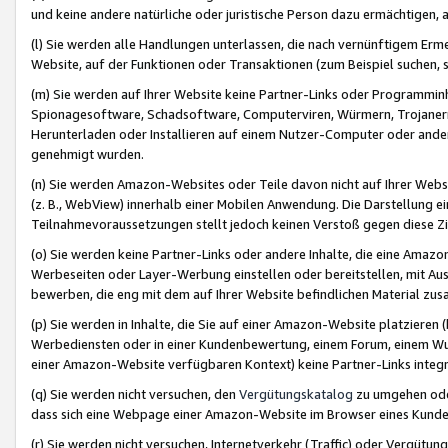
und keine andere natürliche oder juristische Person dazu ermächtigen, a
(l) Sie werden alle Handlungen unterlassen, die nach vernünftigem Erme
Website, auf der Funktionen oder Transaktionen (zum Beispiel suchen, s
(m) Sie werden auf Ihrer Website keine Partner-Links oder Programmin
Spionagesoftware, Schadsoftware, Computerviren, Würmern, Trojaner
Herunterladen oder Installieren auf einem Nutzer-Computer oder ande
genehmigt wurden.
(n) Sie werden Amazon-Websites oder Teile davon nicht auf Ihrer Websi
(z. B., WebView) innerhalb einer Mobilen Anwendung. Die Darstellung ein
Teilnahmevoraussetzungen stellt jedoch keinen Verstoß gegen diese Zif
(o) Sie werden keine Partner-Links oder andere Inhalte, die eine Am
Werbeseiten oder Layer-Werbung einstellen oder bereitstellen, mit Au
bewerben, die eng mit dem auf Ihrer Website befindlichen Material z
(p) Sie werden in Inhalte, die Sie auf einer Amazon-Website platzier
Werbediensten oder in einer Kundenbewertung, einem Forum, einem Wun
einer Amazon-Website verfügbaren Kontext) keine Partner-Links integr
(q) Sie werden nicht versuchen, den
Vergütungskatalog
zu umgehen oder
dass sich eine Webpage einer Amazon-Website im Browser eines Kunden 
(r) Sie werden nicht versuchen, Internetverkehr (Traffic) oder Vergü