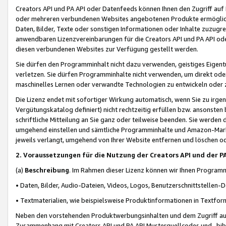
Creators API und PA API oder Datenfeeds können Ihnen den Zugriff auf D
oder mehreren verbundenen Websites angebotenen Produkte ermögliche
Daten, Bilder, Texte oder sonstigen Informationen oder Inhalte zuzugre
anwendbaren Lizenzvereinbarungen für die Creators API und PA API od
diesen verbundenen Websites zur Verfügung gestellt werden.
Sie dürfen den Programminhalt nicht dazu verwenden, geistiges Eigent
verletzen. Sie dürfen Programminhalte nicht verwenden, um direkt ode
maschinelles Lernen oder verwandte Technologien zu entwickeln oder zu
Die Lizenz endet mit sofortiger Wirkung automatisch, wenn Sie zu irg
Vergütungskatalog definiert) nicht rechtzeitig erfüllen bzw. ansonsten
schriftliche Mitteilung an Sie ganz oder teilweise beenden. Sie werden
umgehend einstellen und sämtliche Programminhalte und Amazon-Marke
jeweils verlangt, umgehend von Ihrer Website entfernen und löschen od
2. Voraussetzungen für die Nutzung der Creators API und der P
(a)
Beschreibung
. Im Rahmen dieser Lizenz können wir Ihnen Programmi
• Daten, Bilder, Audio-Dateien, Videos, Logos, Benutzerschnittstellen-
• Textmaterialien, wie beispielsweise Produktinformationen in Textfor
Neben den vorstehenden Produktwerbungsinhalten und dem Zugriff auf 
Zusammenhang mit Creators API und PA API Musterquellcodes und -bibli