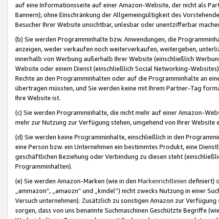
auf eine Informationsseite auf einer Amazon-Website, der nicht als Part
Bannern); ohne Einschränkung der Allgemeingültigkeit des Vorstehende
Besucher Ihrer Website unsichtbar, unlesbar oder unentzifferbar mache
(b) Sie werden Programminhalte bzw. Anwendungen, die Programminhalt
anzeigen, weder verkaufen noch weiterverkaufen, weitergeben, unterli
innerhalb von Werbung außerhalb Ihrer Website (einschließlich Werbun
Website oder einem Dienst (einschließlich Social Networking-Website
Rechte an den Programminhalten oder auf die Programminhalte an eine a
übertragen müssten, und Sie werden keine mit Ihrem Partner-Tag formati
Ihre Website ist.
(c) Sie werden Programminhalte, die nicht mehr auf einer Amazon-Websit
mehr zur Nutzung zur Verfügung stehen, umgehend von Ihrer Website e
(d) Sie werden keine Programminhalte, einschließlich in den Programmin
eine Person bzw. ein Unternehmen ein bestimmtes Produkt, eine Dienstle
geschäftlichen Beziehung oder Verbindung zu diesen steht (einschließli
Programminhalten).
(e) Sie werden Amazon-Marken (wie in den
Markenrichtlinien
definiert) 
„ammazon“, „amaozn“ und „kindel“) nicht zwecks Nutzung in einer Suc
Versuch unternehmen). Zusätzlich zu sonstigen Amazon zur Verfügung 
sorgen, dass von uns benannte Suchmaschinen Geschützte Begriffe (wie 