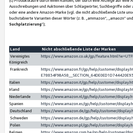
(c) Produktkäufe durch einen Kunden, der durch eine Anzeige auf eine 
Ausschreibungen und Auktionen über Schlagwörter, Suchbegriffe oder 
oder eine andere Amazon-Marke (vgl. die nicht abschließende Liste un
buchstabierte Varianten dieser Wörter (z. B. „ammazon“, „amaozn“ und „
Suchplatzierung
”);
Land
Nicht abschließende Liste der Marken
Vereinigtes
https://www.amazon.co.uk/gp/feature.html?ie=U
Königreich
Frankreich
https://www.amazon.fr/gp/help/customer/displa
E78834F9BA58__SECTION_64DE0ED1D744420E9
Italien
https://www.amazon.it/gp/help/customer/display
Irland
https://www.amazon.ie/gp/help/customer/displa
Niederlande
https://www.amazon.nl/gp/help/customer/display
Spanien
https://www.amazon.es/gp/help/customer/display
Deutschland
https://www.amazon.de/gp/help/customer/displa
Schweden
https://www.amazon.de/gp/help/customer/displa
Polen
https://www.amazon.pl/gp/help/customer/display
Belgien
https://www.amazon.com.be/gp/help/customer/d