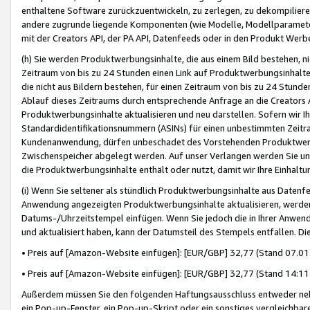
enthaltene Software zurückzuentwickeln, zu zerlegen, zu dekompilier
andere zugrunde liegende Komponenten (wie Modelle, Modellparameter
mit der Creators API, der PA API, Datenfeeds oder in den Produkt Werb
(h) Sie werden Produktwerbungsinhalte, die aus einem Bild bestehen, ni
Zeitraum von bis zu 24 Stunden einen Link auf Produktwerbungsinhalte
die nicht aus Bildern bestehen, für einen Zeitraum von bis zu 24 Stund
Ablauf dieses Zeitraums durch entsprechende Anfrage an die Creators 
Produktwerbungsinhalte aktualisieren und neu darstellen. Sofern wir Ih
Standardidentifikationsnummern (ASINs) für einen unbestimmten Zeitra
Kundenanwendung, dürfen unbeschadet des Vorstehenden Produktwerbu
Zwischenspeicher abgelegt werden. Auf unser Verlangen werden Sie un
die Produktwerbungsinhalte enthält oder nutzt, damit wir Ihre Einhalt
(i) Wenn Sie seltener als stündlich Produktwerbungsinhalte aus Datenfe
Anwendung angezeigten Produktwerbungsinhalte aktualisieren, werden 
Datums-/Uhrzeitstempel einfügen. Wenn Sie jedoch die in Ihrer Anwe
und aktualisiert haben, kann der Datumsteil des Stempels entfallen. Dies
• Preis auf [Amazon-Website einfügen]: [EUR/GBP] 32,77 (Stand 07.01.
• Preis auf [Amazon-Website einfügen]: [EUR/GBP] 32,77 (Stand 14:11 
Außerdem müssen Sie den folgenden Haftungsausschluss entweder neb
ein Pop-up-Fenster, ein Pop-up-Skript oder ein sonstiges vergleichba