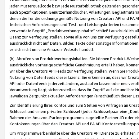
jeden Musterquellcode bzw. jede Musterbibliothek geltenden gesonder
auch Spezifikationen, Benutzerhandbücher, Anleitungen, Begleitmaterial
denen die für die ordnungsgemäße Nutzung von Creators API und PA A
technischen Anforderungen und Test- und Leistungskriterien (zusammen
verwendete Begriff „Produktwerbungsinhalte“ schließt ausdrücklich al
Lizenz zur Verfügung stellen, sowie alle von uns zur Verfügung gestel
ausdrücklich nicht auf Daten, Bilder, Texte oder sonstige Informatione
es sich nicht um eine Amazon-Website handelt.
(b) Abrufen von Produktwerbungsinhalten. Sie können Produkt-Werbein
ausdrückliche vorherige schriftliche Genehmigung erteilt haben, könn
wir über die Creators API Feeds zur Verfügung stellen. Wenn Sie Produk
Nutzung von Datenfeeds dieser Lizenz. Sie erkennen an, dass wir Creat
API oder Datenfeeds jederzeit ändern, auslaufen lassen oder neu veröffe
Verantwortung liegt, sicherzustellen, dass Ihr Zugriff auf die und Ihr
jeweiligen Zeitpunkt aktuellen Anforderungen (einschließlich dieser Liz
Zur Identifizierung Ihres Kontos und zum Stellen von Anfragen an Crea
Schlüssel und einem privaten Schlüssel (jedes Schlüsselpaar eine „Kon
Rahmen des Amazon-Partnerprogramms zugeteilte Partner-ID oder ein
Kontokennungen über den Creators API und PA API Kontoerstellungspro
Um Programmwerbeinhalte über die Creators API Dienste zu erhalten, m