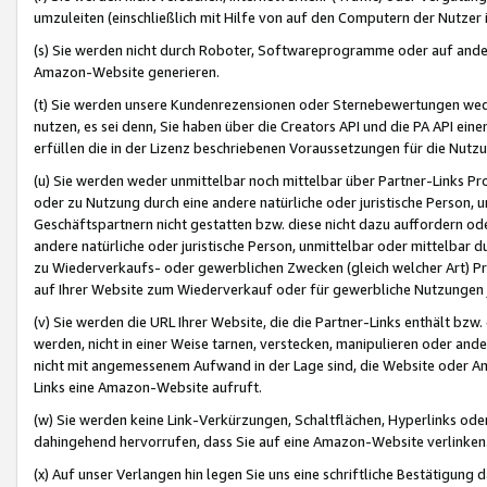
umzuleiten (einschließlich mit Hilfe von auf den Computern der Nutzer i
(s) Sie werden nicht durch Roboter, Softwareprogramme oder auf andere
Amazon-Website generieren.
(t) Sie werden unsere Kundenrezensionen oder Sternebewertungen wed
nutzen, es sei denn, Sie haben über die Creators API und die PA API e
erfüllen die in der Lizenz beschriebenen Voraussetzungen für die Nutzu
(u) Sie werden weder unmittelbar noch mittelbar über Partner-Links P
oder zu Nutzung durch eine andere natürliche oder juristische Person,
Geschäftspartnern nicht gestatten bzw. diese nicht dazu auffordern od
andere natürliche oder juristische Person, unmittelbar oder mittelbar
zu Wiederverkaufs- oder gewerblichen Zwecken (gleich welcher Art) 
auf Ihrer Website zum Wiederverkauf oder für gewerbliche Nutzungen 
(v) Sie werden die URL Ihrer Website, die die Partner-Links enthält b
werden, nicht in einer Weise tarnen, verstecken, manipulieren oder and
nicht mit angemessenem Aufwand in der Lage sind, die Website oder A
Links eine Amazon-Website aufruft.
(w) Sie werden keine Link-Verkürzungen, Schaltflächen, Hyperlinks ode
dahingehend hervorrufen, dass Sie auf eine Amazon-Website verlinken
(x) Auf unser Verlangen hin legen Sie uns eine schriftliche Bestätigung