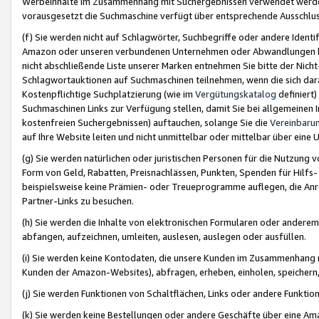
Werbeinhalte im Zusammenhang mit Suchergebnissen verwendet werden,
vorausgesetzt die Suchmaschine verfügt über entsprechende Ausschlu
(f) Sie werden nicht auf Schlagwörter, Suchbegriffe oder andere Ident
Amazon oder unseren verbundenen Unternehmen oder Abwandlungen bzw
nicht abschließende Liste unserer Marken entnehmen Sie bitte der Nich
Schlagwortauktionen auf Suchmaschinen teilnehmen, wenn die sich da
Kostenpflichtige Suchplatzierung (wie im
Vergütungskatalog
definiert
Suchmaschinen Links zur Verfügung stellen, damit Sie bei allgemeinen I
kostenfreien Suchergebnissen) auftauchen, solange Sie die
Vereinbaru
auf Ihre Website leiten und nicht unmittelbar oder mittelbar über eine
(g) Sie werden natürlichen oder juristischen Personen für die Nutzung 
Form von Geld, Rabatten, Preisnachlässen, Punkten, Spenden für Hilfs
beispielsweise keine Prämien- oder Treueprogramme auflegen, die Anrei
Partner-Links zu besuchen.
(h) Sie werden die Inhalte von elektronischen Formularen oder anderem M
abfangen, aufzeichnen, umleiten, auslesen, auslegen oder ausfüllen.
(i) Sie werden keine Kontodaten, die unsere Kunden im Zusammenhang 
Kunden der Amazon-Websites), abfragen, erheben, einholen, speichern,
(j) Sie werden Funktionen von Schaltflächen, Links oder andere Funkti
(k) Sie werden keine Bestellungen oder andere Geschäfte über eine Ama