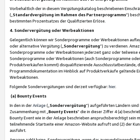
Vorbehaltlich der in diesem Vergütungskatalog beschriebenen Einschr
(„
Standardvergütung im Rahmen des Partnerprogramms
“) besc
bestimmten Prozentsatzes der Qualifizierten Erlöse.
4. Sondervergütung oder Werbeaktionen
Gelegentlich können wir Sonderprogramme oder Werbeaktionen auflegen,
oder alternative Vergütung („
Sondervergütung
”) zu verdienen. Amazo
Sonderprogramme oder Werbeaktionen jederzeit ganz oder teilweise einz
Sonderprogramme oder Werbeaktionen (auch Sonderprogramme oder We
Produktverkäufen kommt) disqualifizierende Ausschlusstatbestände, di
Programmdokumentation im Hinblick auf Produktverkäufe geltende E
Werbeaktionen.
Folgende Sondervergütungen sind derzeit verfügbar:
hier
.
(a) Bounty Events
In den in der
Anlage
(„
Sondervergütung
“) aufgeführten Ländern sind
Zusammenhang mit „
Bounty Events
“ die in dieser Ziffer 4 (a) besch
Bounty Event wie in der Anlage beschrieben anspruchsberechtigt sein mu
teilnehmende Startseite einer Amazon-Website aufruft und (2) der Kun
ausführt.
Amazon zahlt keine Sondervergütung, wenn das zugrundeliegende Boun