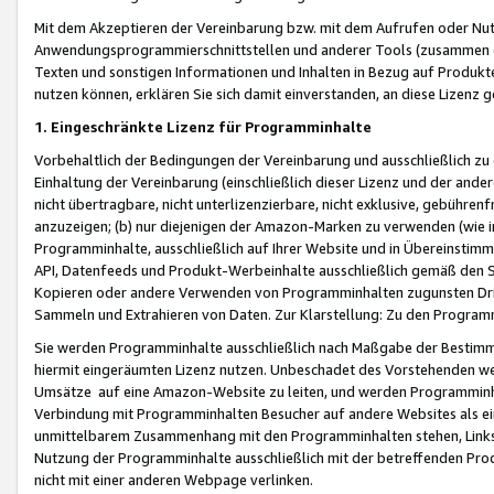
Mit dem Akzeptieren der Vereinbarung bzw. mit dem Aufrufen oder Nutz
Anwendungsprogrammierschnittstellen und anderer Tools (zusammen die
Texten und sonstigen Informationen und Inhalten in Bezug auf Produkte
nutzen können, erklären Sie sich damit einverstanden, an diese Lizenz 
1. Eingeschränkte Lizenz für Programminhalte
Vorbehaltlich der Bedingungen der Vereinbarung und ausschließlich z
Einhaltung der Vereinbarung (einschließlich dieser Lizenz und der ande
nicht übertragbare, nicht unterlizenzierbare, nicht exklusive, gebühren
anzuzeigen; (b) nur diejenigen der Amazon-Marken zu verwenden (wie in 
Programminhalte, ausschließlich auf Ihrer Website und in Übereinstimmu
API, Datenfeeds und Produkt-Werbeinhalte ausschließlich gemäß den Spe
Kopieren oder andere Verwenden von Programminhalten zugunsten Dri
Sammeln und Extrahieren von Daten. Zur Klarstellung: Zu den Program
Sie werden Programminhalte ausschließlich nach Maßgabe der Besti
hiermit eingeräumten Lizenz nutzen. Unbeschadet des Vorstehenden we
Umsätze auf eine Amazon-Website zu leiten, und werden Programminhal
Verbindung mit Programminhalten Besucher auf andere Websites als ein
unmittelbarem Zusammenhang mit den Programminhalten stehen, Links z
Nutzung der Programminhalte ausschließlich mit der betreffenden Pr
nicht mit einer anderen Webpage verlinken.