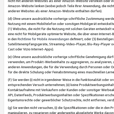
nicht mit anderen Websites als einer Amazon-Website verlinken oder i
Amazon-Website lenken (wobei jedoch Teile Ihrer Anwendung, die nich
anderen Websites als einer Amazon-Website enthalten dürfen).
(d) Ohne unsere ausdrückliche vorherige schriftliche Zustimmung werd
Nutzung mit einem Mobiltelefon oder sonstigen Mobilgerät entwickelt
(1) Websites, die nicht für die Nutzung mit solchen Geräten entwickelt
eine nicht für Mobilgeräte optimierte Website, die über einen Interne
in den
Richtlinie für Mobile Anwendungen
definiert, oder (3) Beistellge
Satellitenempfangsgeräte, Streaming-Video-Player, Blu-Ray-Player ode
Cast oder Vizio Internet-Apps).
(e) Ohne unsere ausdrückliche vorherige schriftliche Genehmigung dürfe
verwenden, um Produkt-Werbeinhalte zu aggregieren, zu analysieren, 
anderen Anwendungen, die für die Verwendung durch Personen oder Or
für die direkte Schulung oder Feinabstimmung eines maschinellen Lern
(f) Sie werden (i) nicht in irgendeiner Weise in die Funktionalität ode
entsprechenden Versuch unternehmen; (ii) keine Produktwerbungsinha
Kontaktaufnahme mit Verkäufern oder Kunden oder sonstiger Werbeaktiv
API, Datenfeeds, Produktwerbungsinhalten oder Spezifikationen erschei
Eigentumsrechte oder gewerblicher Schutzrechte, nicht entfernen, verd
(g) Sie werden nicht versuchen, (i) die Spezifikationen oder die in de
manipulieren, zu reparieren oder anderweitig abgeleitete Werke davon z