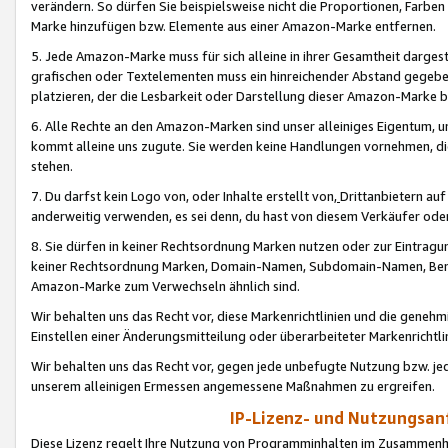
verändern. So dürfen Sie beispielsweise nicht die Proportionen, Farb
Marke hinzufügen bzw. Elemente aus einer Amazon-Marke entfernen.
5. Jede Amazon-Marke muss für sich alleine in ihrer Gesamtheit darge
grafischen oder Textelementen muss ein hinreichender Abstand gegebe
platzieren, der die Lesbarkeit oder Darstellung dieser Amazon-Marke b
6. Alle Rechte an den Amazon-Marken sind unser alleiniges Eigentum, 
kommt alleine uns zugute. Sie werden keine Handlungen vornehmen, 
stehen.
7. Du darfst kein Logo von, oder Inhalte erstellt von,
Drittanbietern au
anderweitig verwenden, es sei denn, du hast von diesem Verkäufer oder
8. Sie dürfen in keiner Rechtsordnung Marken nutzen oder zur Eintragu
keiner Rechtsordnung Marken, Domain-Namen, Subdomain-Namen, Benu
Amazon-Marke zum Verwechseln ähnlich sind.
Wir behalten uns das Recht vor, diese Markenrichtlinien und die gene
Einstellen einer Änderungsmitteilung oder überarbeiteter Markenricht
Wir behalten uns das Recht vor, gegen jede unbefugte Nutzung bzw. jede 
unserem alleinigen Ermessen angemessene Maßnahmen zu ergreifen.
IP-Lizenz- und Nutzungsan
Diese Lizenz regelt Ihre Nutzung von Programminhalten im Zusammen