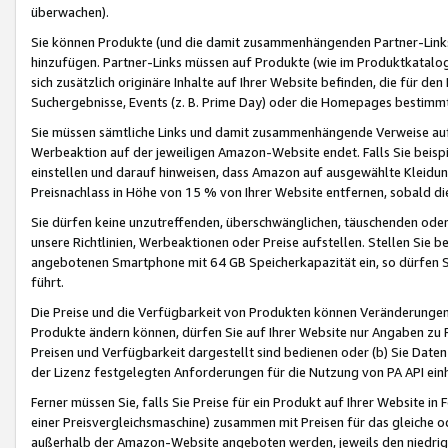
überwachen).
Sie können Produkte (und die damit zusammenhängenden Partner-Links)
hinzufügen. Partner-Links müssen auf Produkte (wie im Produktkatalog de
sich zusätzlich originäre Inhalte auf Ihrer Website befinden, die für 
Suchergebnisse, Events (z. B. Prime Day) oder die Homepages bestimmte
Sie müssen sämtliche Links und damit zusammenhängende Verweise auf z
Werbeaktion auf der jeweiligen Amazon-Website endet. Falls Sie beisp
einstellen und darauf hinweisen, dass Amazon auf ausgewählte Kleidun
Preisnachlass in Höhe von 15 % von Ihrer Website entfernen, sobald di
Sie dürfen keine unzutreffenden, überschwänglichen, täuschenden od
unsere Richtlinien, Werbeaktionen oder Preise aufstellen. Stellen Sie 
angebotenen Smartphone mit 64 GB Speicherkapazität ein, so dürfen S
führt.
Die Preise und die Verfügbarkeit von Produkten können Veränderungen 
Produkte ändern können, dürfen Sie auf Ihrer Website nur Angaben zu P
Preisen und Verfügbarkeit dargestellt sind bedienen oder (b) Sie Daten
der Lizenz festgelegten Anforderungen für die Nutzung von PA API einh
Ferner müssen Sie, falls Sie Preise für ein Produkt auf Ihrer Website in 
einer Preisvergleichsmaschine) zusammen mit Preisen für das gleiche o
außerhalb der Amazon-Website angeboten werden, jeweils den niedrigst