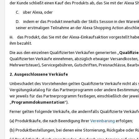
der Kunde schließt einen Kauf des Produkts ab, das Sie mit der Alexa 
C. über Alexa, oder
D. indem er das Produkt innerhalb der Skills Session in den Waren
seiner erstmaligen Teilnahme an der Alexa Shopping Action abschlie
iii. das Produkt, das Sie mit der Alexa-Einkaufsaktion vorgestellt ha
ihm bezahlt.
Die aus den einzelnen Qualifizierten Verkäufen generierten „
Qualifizi
Qualifizierten Verkäufe einnehmen, abzüglich etwaiger Versandkosten
Mehrwertsteuer), Servicegebühren, Gutschriften, Preisnachlässe, Bear
2. Ausgeschlossene Verkäufe
Unbeschadet des Vorstehenden gelten Qualifizierte Verkäufe nicht als
Vergütungskatalog für das Partnerprogramm oder andere Bestimmungen,
wir jeweils für das Partnerprogramm festlegen, einschließlich der jewe
„
Programmdokumentation
“).
Ferner gelten folgende Verkäufe, die andernfalls Qualifizierte Verkä
(a) Produktkäufe, die nach Beendigung Ihrer
Vereinbarung
erfolgen;
(b) Produktbestellungen, bei denen eine Stornierung, Rückgabe oder R