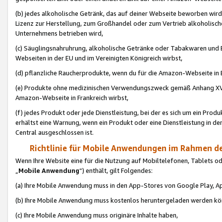
(b) jedes alkoholische Getränk, das auf deiner Webseite beworben wird
Lizenz zur Herstellung, zum Großhandel oder zum Vertrieb alkoholisch
Unternehmens betrieben wird,
(c) Säuglingsnahruhrung, alkoholische Getränke oder Tabakwaren und E
Webseiten in der EU und im Vereinigten Königreich wirbst,
(d) pflanzliche Raucherprodukte, wenn du für die Amazon-Webseite in B
(e) Produkte ohne medizinischen Verwendungszweck gemäß Anhang XVI 
Amazon-Webseite in Frankreich wirbst,
(f) jedes Produkt oder jede Dienstleistung, bei der es sich um ein Prod
erhältst eine Warnung, wenn ein Produkt oder eine Dienstleistung in de
Central ausgeschlossen ist.
Richtlinie für Mobile Anwendungen im Rahmen de
Wenn Ihre Website eine für die Nutzung auf Mobiltelefonen, Tablets 
„
Mobile Anwendung
“) enthält, gilt Folgendes:
(a) Ihre Mobile Anwendung muss in den App-Stores von Google Play, A
(b) Ihre Mobile Anwendung muss kostenlos heruntergeladen werden könn
(c) Ihre Mobile Anwendung muss originäre Inhalte haben,