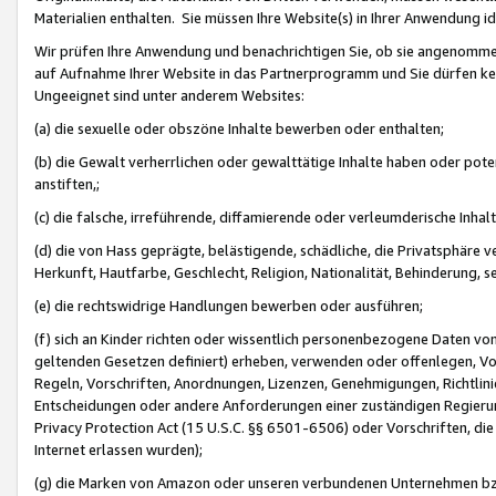
Materialien enthalten. Sie müssen Ihre Website(s) in Ihrer Anwendung ide
Wir prüfen Ihre Anwendung und benachrichtigen Sie, ob sie angenommen
auf Aufnahme Ihrer Website in das Partnerprogramm und Sie dürfen kei
Ungeeignet sind unter anderem Websites:
(a) die sexuelle oder obszöne Inhalte bewerben oder enthalten;
(b) die Gewalt verherrlichen oder gewalttätige Inhalte haben oder pot
anstiften,;
(c) die falsche, irreführende, diffamierende oder verleumderische Inha
(d) die von Hass geprägte, belästigende, schädliche, die Privatsphäre v
Herkunft, Hautfarbe, Geschlecht, Religion, Nationalität, Behinderung, 
(e) die rechtswidrige Handlungen bewerben oder ausführen;
(f) sich an Kinder richten oder wissentlich personenbezogene Daten vo
geltenden Gesetzen definiert) erheben, verwenden oder offenlegen, Vo
Regeln, Vorschriften, Anordnungen, Lizenzen, Genehmigungen, Richtlini
Entscheidungen oder andere Anforderungen einer zuständigen Regierung
Privacy Protection Act (15 U.S.C. §§ 6501-6506) oder Vorschriften, di
Internet erlassen wurden);
(g) die Marken von Amazon oder unseren verbundenen Unternehmen b