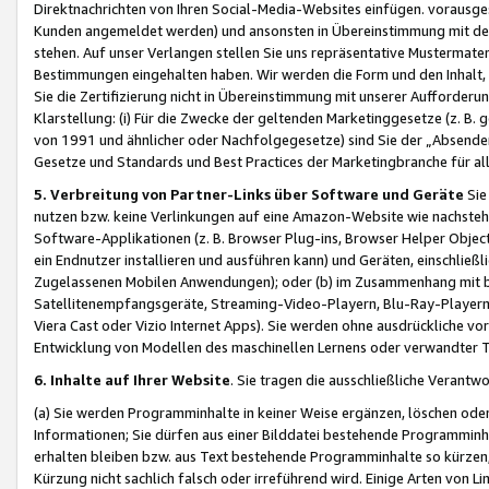
Direktnachrichten von Ihren Social-Media-Websites einfügen. vorausg
Kunden angemeldet werden) und ansonsten in Übereinstimmung mit der
stehen. Auf unser Verlangen stellen Sie uns repräsentative Mustermater
Bestimmungen eingehalten haben. Wir werden die Form und den Inhalt, di
Sie die Zertifizierung nicht in Übereinstimmung mit unserer Aufforderu
Klarstellung: (i) Für die Zwecke der geltenden Marketinggesetze (z. 
von 1991 und ähnlicher oder Nachfolgegesetze) sind Sie der „Absender“ j
Gesetze und Standards und Best Practices der Marketingbranche für 
5. Verbreitung von Partner-Links über Software und Geräte
Sie
nutzen bzw. keine Verlinkungen auf eine Amazon-Website wie nachsteh
Software-Applikationen (z. B. Browser Plug-ins, Browser Helper Objec
ein Endnutzer installieren und ausführen kann) und Geräten, einschlie
Zugelassenen Mobilen Anwendungen); oder (b) im Zusammenhang mit bzw.
Satellitenempfangsgeräte, Streaming-Video-Playern, Blu-Ray-Playern 
Viera Cast oder Vizio Internet Apps). Sie werden ohne ausdrückliche v
Entwicklung von Modellen des maschinellen Lernens oder verwandter 
6. Inhalte auf Ihrer Website
. Sie tragen die ausschließliche Verantwo
(a) Sie werden Programminhalte in keiner Weise ergänzen, löschen oder
Informationen; Sie dürfen aus einer Bilddatei bestehende Programminhal
erhalten bleiben bzw. aus Text bestehende Programminhalte so kürzen, 
Kürzung nicht sachlich falsch oder irreführend wird. Einige Arten von L