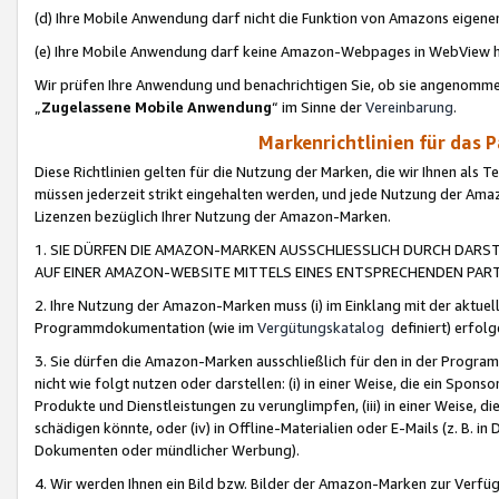
(d) Ihre Mobile Anwendung darf nicht die Funktion von Amazons eige
(e) Ihre Mobile Anwendung darf keine Amazon-Webpages in WebView 
Wir prüfen Ihre Anwendung und benachrichtigen Sie, ob sie angenomm
„
Zugelassene Mobile Anwendung
“ im Sinne der
Vereinbarung
.
Markenrichtlinien für das 
Diese Richtlinien gelten für die Nutzung der Marken, die wir Ihnen als 
müssen jederzeit strikt eingehalten werden, und jede Nutzung der Ama
Lizenzen bezüglich Ihrer Nutzung der Amazon-Marken.
1. SIE DÜRFEN DIE AMAZON-MARKEN AUSSCHLIESSLICH DURCH DARS
AUF EINER AMAZON-WEBSITE MITTELS EINES ENTSPRECHENDEN PART
2. Ihre Nutzung der Amazon-Marken muss (i) im Einklang mit der aktuells
Programmdokumentation (wie im
Vergütungskatalog
definiert) erfolg
3. Sie dürfen die Amazon-Marken ausschließlich für den in der Progr
nicht wie folgt nutzen oder darstellen: (i) in einer Weise, die ein Spo
Produkte und Dienstleistungen zu verunglimpfen, (iii) in einer Weise
schädigen könnte, oder (iv) in Offline-Materialien oder E-Mails (z. B.
Dokumenten oder mündlicher Werbung).
4. Wir werden Ihnen ein Bild bzw. Bilder der Amazon-Marken zur Verfüg