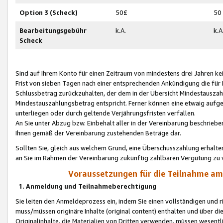
Option 3 (Scheck)
50£
50
Bearbeitungsgebühr
k.A.
k.A
Scheck
Sind auf Ihrem Konto für einen Zeitraum von mindestens drei Jahren kein
Frist von sieben Tagen nach einer entsprechenden Ankündigung die für
Schlussbetrag zurückzuhalten, der dem in der Übersicht Mindestausz
Mindestauszahlungsbetrag entspricht. Ferner können eine etwaig aufg
unterliegen oder durch geltende Verjährungsfristen verfallen.
An Sie unter Abzug bzw. Einbehalt aller in der Vereinbarung beschrieb
Ihnen gemäß der Vereinbarung zustehenden Beträge dar.
Sollten Sie, gleich aus welchem Grund, eine Überschusszahlung erhalte
an Sie im Rahmen der Vereinbarung zukünftig zahlbaren Vergütung zu 
Voraussetzungen für die Teilnahme a
1. Anmeldung und Teilnahmeberechtigung
Sie leiten den Anmeldeprozess ein, indem Sie einen vollständigen und 
muss/müssen originäre Inhalte (original content) enthalten und über d
Originalinhalte, die Materialien von Dritten verwenden, müssen wese