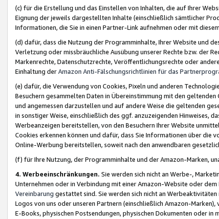
(c) für die Erstellung und das Einstellen von Inhalten, die auf Ihrer We
Eignung der jeweils dargestellten Inhalte (einschließlich sämtlicher 
Informationen, die Sie in einen Partner-Link aufnehmen oder mit diese
(d) dafür, dass die Nutzung der Programminhalte, Ihrer Website und des 
Verletzung oder missbräuchliche Ausübung unserer Rechte bzw. der Recht
Markenrechte, Datenschutzrechte, Veröffentlichungsrechte oder anderer
Einhaltung der
Amazon Anti-Fälschungsrichtlinien für das Partnerpro
(e) dafür, die Verwendung von Cookies, Pixeln und anderen Technologien
Besuchern gesammelten Daten in Übereinstimmung mit den geltenden Ge
und angemessen darzustellen und auf andere Weise die geltenden geset
in sonstiger Weise, einschließlich des ggf. anzuzeigenden Hinweises, d
Werbeanzeigen bereitstellen, von den Besuchern Ihrer Website unmitte
Cookies erkennen können und dafür, dass Sie Informationen über die v
Online-Werbung bereitstellen, soweit nach den anwendbaren gesetzlic
(f) für Ihre Nutzung, der Programminhalte und der Amazon-Marken, u
4. Werbeeinschränkungen.
Sie werden sich nicht an Werbe-, Market
Unternehmen oder in Verbindung mit einer Amazon-Website oder dem Pa
Vereinbarung
gestattet sind. Sie werden sich nicht an Werbeaktivitäten
Logos von uns oder unseren Partnern (einschließlich Amazon-Marken), 
E-Books, physischen Postsendungen, physischen Dokumenten oder in 