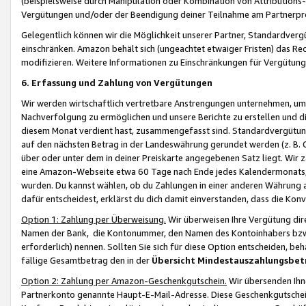
(beispielsweise durch Manipulation oder Kombination von Attributions-
Vergütungen und/oder der Beendigung deiner Teilnahme am Partnerp
Gelegentlich können wir die Möglichkeit unserer Partner, Standardv
einschränken. Amazon behält sich (ungeachtet etwaiger Fristen) das Re
modifizieren. Weitere Informationen zu Einschränkungen für Vergütung
6. Erfassung und Zahlung von Vergütungen
Wir werden wirtschaftlich vertretbare Anstrengungen unternehmen, um 
Nachverfolgung zu ermöglichen und unsere Berichte zu erstellen und di
diesem Monat verdient hast, zusammengefasst sind. Standardvergütung
auf den nächsten Betrag in der Landeswährung gerundet werden (z. B. C
über oder unter dem in deiner Preiskarte angegebenen Satz liegt. Wir
eine Amazon-Webseite etwa 60 Tage nach Ende jedes Kalendermonats, i
wurden. Du kannst wählen, ob du Zahlungen in einer anderen Währung
dafür entscheidest, erklärst du dich damit einverstanden, dass die K
Option 1: Zahlung per Überweisung.
Wir überweisen Ihre Vergütung dir
Namen der Bank, die Kontonummer, den Namen des Kontoinhabers bzw. a
erforderlich) nennen. Sollten Sie sich für diese Option entscheiden, be
fällige Gesamtbetrag den in der
Übersicht Mindestauszahlungsbet
Option 2: Zahlung per Amazon-Geschenkgutschein.
Wir übersenden Ihne
Partnerkonto genannte Haupt-E-Mail-Adresse. Diese Geschenkgutschei