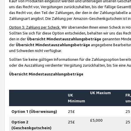
Kauf von Produkten eingelöst werden und unterliegen unseren Geschäf
uns das Recht vor, Vergütungen zurückzuhalten, bis der fällige Gesamt
das Recht vor, den Teil der Zahlungen, der den in der Zahlungstabelle 
Zahlungsart angibst. Die Zahlung per Amazon-Geschenkgutschein ist in
Option 3: Zahlung per Scheck.
Wir übersenden Ihnen einen Scheck in Höh
Sollten Sie sich für diese Option entscheiden, behalten wir uns das Rec
den in der
Übersicht Mindestauszahlungsbeträge
genannten Mindest
der
Übersicht Mindestauszahlungsbeträge
angegebene Bearbeitung
und Schweden nicht verfügbar.
Sollten Sie keine gültigen Informationen für die Zahlungsoption bereit
oder die Auszahlung verdienter Vergütung zurückhalten, bis Sie eine A
Übersicht Mindestauszahlungsbeträge
UK Maxium
UK
FR,
Minimum
un
Option 1 (Überweisung)
25£
25
£5,000
Option 2
25£
25
(Geschenkgutschein)