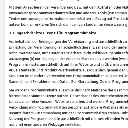
Mit dem Akzeptieren der Vereinbarung bzw. mit dem Aufrufen oder Nutz
Anwendungsprogrammierschnittstellen und anderer Tools (zusammen die
Texten und sonstigen Informationen und Inhalten in Bezug auf Produkte
nutzen können, erklären Sie sich damit einverstanden, an diese Lizenz 
1. Eingeschränkte Lizenz für Programminhalte
Vorbehaltlich der Bedingungen der Vereinbarung und ausschließlich z
Einhaltung der Vereinbarung (einschließlich dieser Lizenz und der ande
nicht übertragbare, nicht unterlizenzierbare, nicht exklusive, gebühren
anzuzeigen; (b) nur diejenigen der Amazon-Marken zu verwenden (wie in 
Programminhalte, ausschließlich auf Ihrer Website und in Übereinstimmu
API, Datenfeeds und Produkt-Werbeinhalte ausschließlich gemäß den Spe
Kopieren oder andere Verwenden von Programminhalten zugunsten Dri
Sammeln und Extrahieren von Daten. Zur Klarstellung: Zu den Program
Sie werden Programminhalte ausschließlich nach Maßgabe der Besti
hiermit eingeräumten Lizenz nutzen. Unbeschadet des Vorstehenden we
Umsätze auf eine Amazon-Website zu leiten, und werden Programminhal
Verbindung mit Programminhalten Besucher auf andere Websites als ein
unmittelbarem Zusammenhang mit den Programminhalten stehen, Links z
Nutzung der Programminhalte ausschließlich mit der betreffenden Pr
nicht mit einer anderen Webpage verlinken.