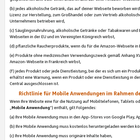
(b) jedes alkoholische Getränk, das auf deiner Webseite beworben wird
Lizenz zur Herstellung, zum Großhandel oder zum Vertrieb alkoholisch
Unternehmens betrieben wird,
(c) Säuglingsnahruhrung, alkoholische Getränke oder Tabakwaren und E
Webseiten in der EU und im Vereinigten Königreich wirbst,
(d) pflanzliche Raucherprodukte, wenn du für die Amazon-Webseite in B
(e) Produkte ohne medizinischen Verwendungszweck gemäß Anhang XVI 
Amazon-Webseite in Frankreich wirbst,
(f) jedes Produkt oder jede Dienstleistung, bei der es sich um ein Prod
erhältst eine Warnung, wenn ein Produkt oder eine Dienstleistung in de
Central ausgeschlossen ist.
Richtlinie für Mobile Anwendungen im Rahmen de
Wenn Ihre Website eine für die Nutzung auf Mobiltelefonen, Tablets 
„
Mobile Anwendung
“) enthält, gilt Folgendes:
(a) Ihre Mobile Anwendung muss in den App-Stores von Google Play, A
(b) Ihre Mobile Anwendung muss kostenlos heruntergeladen werden könn
(c) Ihre Mobile Anwendung muss originäre Inhalte haben,