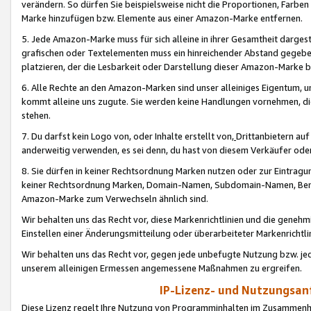
verändern. So dürfen Sie beispielsweise nicht die Proportionen, Farb
Marke hinzufügen bzw. Elemente aus einer Amazon-Marke entfernen.
5. Jede Amazon-Marke muss für sich alleine in ihrer Gesamtheit darge
grafischen oder Textelementen muss ein hinreichender Abstand gegebe
platzieren, der die Lesbarkeit oder Darstellung dieser Amazon-Marke b
6. Alle Rechte an den Amazon-Marken sind unser alleiniges Eigentum, 
kommt alleine uns zugute. Sie werden keine Handlungen vornehmen, 
stehen.
7. Du darfst kein Logo von, oder Inhalte erstellt von,
Drittanbietern au
anderweitig verwenden, es sei denn, du hast von diesem Verkäufer oder
8. Sie dürfen in keiner Rechtsordnung Marken nutzen oder zur Eintragu
keiner Rechtsordnung Marken, Domain-Namen, Subdomain-Namen, Benu
Amazon-Marke zum Verwechseln ähnlich sind.
Wir behalten uns das Recht vor, diese Markenrichtlinien und die gene
Einstellen einer Änderungsmitteilung oder überarbeiteter Markenricht
Wir behalten uns das Recht vor, gegen jede unbefugte Nutzung bzw. jede 
unserem alleinigen Ermessen angemessene Maßnahmen zu ergreifen.
IP-Lizenz- und Nutzungsan
Diese Lizenz regelt Ihre Nutzung von Programminhalten im Zusammen