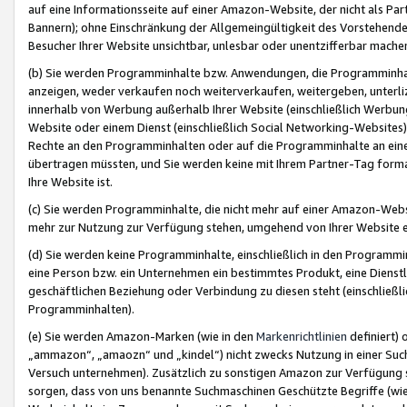
auf eine Informationsseite auf einer Amazon-Website, der nicht als Part
Bannern); ohne Einschränkung der Allgemeingültigkeit des Vorstehende
Besucher Ihrer Website unsichtbar, unlesbar oder unentzifferbar mache
(b) Sie werden Programminhalte bzw. Anwendungen, die Programminhalt
anzeigen, weder verkaufen noch weiterverkaufen, weitergeben, unterli
innerhalb von Werbung außerhalb Ihrer Website (einschließlich Werbun
Website oder einem Dienst (einschließlich Social Networking-Website
Rechte an den Programminhalten oder auf die Programminhalte an eine a
übertragen müssten, und Sie werden keine mit Ihrem Partner-Tag formati
Ihre Website ist.
(c) Sie werden Programminhalte, die nicht mehr auf einer Amazon-Websit
mehr zur Nutzung zur Verfügung stehen, umgehend von Ihrer Website e
(d) Sie werden keine Programminhalte, einschließlich in den Programmin
eine Person bzw. ein Unternehmen ein bestimmtes Produkt, eine Dienstle
geschäftlichen Beziehung oder Verbindung zu diesen steht (einschließli
Programminhalten).
(e) Sie werden Amazon-Marken (wie in den
Markenrichtlinien
definiert) 
„ammazon“, „amaozn“ und „kindel“) nicht zwecks Nutzung in einer Suc
Versuch unternehmen). Zusätzlich zu sonstigen Amazon zur Verfügung 
sorgen, dass von uns benannte Suchmaschinen Geschützte Begriffe (wie 