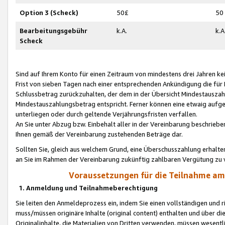
Option 3 (Scheck)
50£
50
Bearbeitungsgebühr
k.A.
k.A
Scheck
Sind auf Ihrem Konto für einen Zeitraum von mindestens drei Jahren kein
Frist von sieben Tagen nach einer entsprechenden Ankündigung die für
Schlussbetrag zurückzuhalten, der dem in der Übersicht Mindestausz
Mindestauszahlungsbetrag entspricht. Ferner können eine etwaig aufg
unterliegen oder durch geltende Verjährungsfristen verfallen.
An Sie unter Abzug bzw. Einbehalt aller in der Vereinbarung beschrieb
Ihnen gemäß der Vereinbarung zustehenden Beträge dar.
Sollten Sie, gleich aus welchem Grund, eine Überschusszahlung erhalte
an Sie im Rahmen der Vereinbarung zukünftig zahlbaren Vergütung zu 
Voraussetzungen für die Teilnahme a
1. Anmeldung und Teilnahmeberechtigung
Sie leiten den Anmeldeprozess ein, indem Sie einen vollständigen und 
muss/müssen originäre Inhalte (original content) enthalten und über d
Originalinhalte, die Materialien von Dritten verwenden, müssen wese