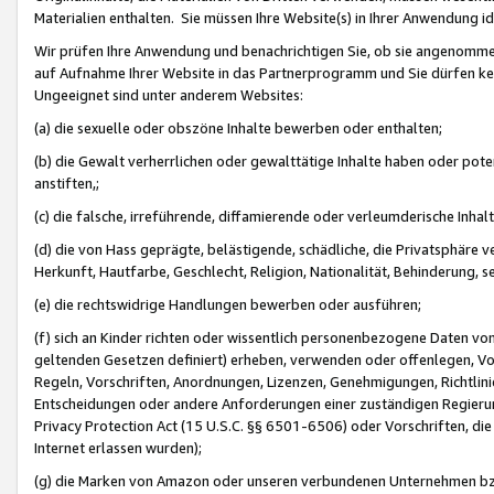
Materialien enthalten. Sie müssen Ihre Website(s) in Ihrer Anwendung ide
Wir prüfen Ihre Anwendung und benachrichtigen Sie, ob sie angenommen
auf Aufnahme Ihrer Website in das Partnerprogramm und Sie dürfen kei
Ungeeignet sind unter anderem Websites:
(a) die sexuelle oder obszöne Inhalte bewerben oder enthalten;
(b) die Gewalt verherrlichen oder gewalttätige Inhalte haben oder pot
anstiften,;
(c) die falsche, irreführende, diffamierende oder verleumderische Inha
(d) die von Hass geprägte, belästigende, schädliche, die Privatsphäre v
Herkunft, Hautfarbe, Geschlecht, Religion, Nationalität, Behinderung, 
(e) die rechtswidrige Handlungen bewerben oder ausführen;
(f) sich an Kinder richten oder wissentlich personenbezogene Daten vo
geltenden Gesetzen definiert) erheben, verwenden oder offenlegen, Vo
Regeln, Vorschriften, Anordnungen, Lizenzen, Genehmigungen, Richtlini
Entscheidungen oder andere Anforderungen einer zuständigen Regierung
Privacy Protection Act (15 U.S.C. §§ 6501-6506) oder Vorschriften, di
Internet erlassen wurden);
(g) die Marken von Amazon oder unseren verbundenen Unternehmen b