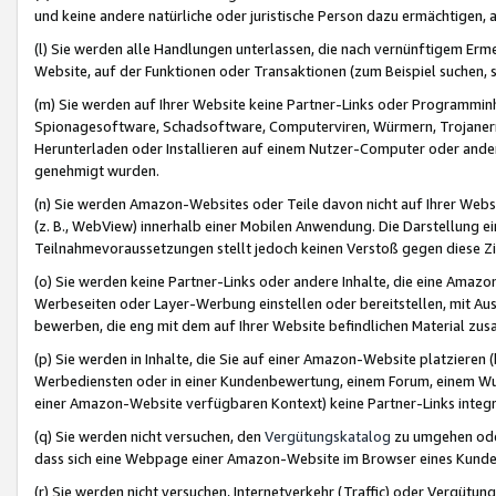
und keine andere natürliche oder juristische Person dazu ermächtigen, a
(l) Sie werden alle Handlungen unterlassen, die nach vernünftigem Erme
Website, auf der Funktionen oder Transaktionen (zum Beispiel suchen, s
(m) Sie werden auf Ihrer Website keine Partner-Links oder Programmin
Spionagesoftware, Schadsoftware, Computerviren, Würmern, Trojaner
Herunterladen oder Installieren auf einem Nutzer-Computer oder ande
genehmigt wurden.
(n) Sie werden Amazon-Websites oder Teile davon nicht auf Ihrer Websi
(z. B., WebView) innerhalb einer Mobilen Anwendung. Die Darstellung ein
Teilnahmevoraussetzungen stellt jedoch keinen Verstoß gegen diese Zif
(o) Sie werden keine Partner-Links oder andere Inhalte, die eine Am
Werbeseiten oder Layer-Werbung einstellen oder bereitstellen, mit Au
bewerben, die eng mit dem auf Ihrer Website befindlichen Material z
(p) Sie werden in Inhalte, die Sie auf einer Amazon-Website platzier
Werbediensten oder in einer Kundenbewertung, einem Forum, einem Wun
einer Amazon-Website verfügbaren Kontext) keine Partner-Links integr
(q) Sie werden nicht versuchen, den
Vergütungskatalog
zu umgehen oder
dass sich eine Webpage einer Amazon-Website im Browser eines Kunden 
(r) Sie werden nicht versuchen, Internetverkehr (Traffic) oder Vergü