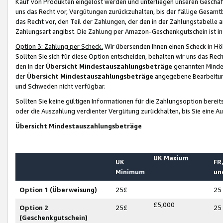
Kauf von Produkten eingelöst werden und unterliegen unseren Geschäf
uns das Recht vor, Vergütungen zurückzuhalten, bis der fällige Gesamt
das Recht vor, den Teil der Zahlungen, der den in der Zahlungstabelle 
Zahlungsart angibst. Die Zahlung per Amazon-Geschenkgutschein ist in
Option 3: Zahlung per Scheck.
Wir übersenden Ihnen einen Scheck in Höh
Sollten Sie sich für diese Option entscheiden, behalten wir uns das Rec
den in der
Übersicht Mindestauszahlungsbeträge
genannten Mindest
der
Übersicht Mindestauszahlungsbeträge
angegebene Bearbeitung
und Schweden nicht verfügbar.
Sollten Sie keine gültigen Informationen für die Zahlungsoption bereit
oder die Auszahlung verdienter Vergütung zurückhalten, bis Sie eine A
Übersicht Mindestauszahlungsbeträge
UK Maxium
UK
FR,
Minimum
un
Option 1 (Überweisung)
25£
25
£5,000
Option 2
25£
25
(Geschenkgutschein)