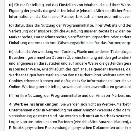
(c) für die Erstellung und das Einstellen von Inhalten, die auf Ihrer We
Eignung der jeweils dargestellten Inhalte (einschließlich sämtlicher 
Informationen, die Sie in einen Partner-Link aufnehmen oder mit diese
(d) dafür, dass die Nutzung der Programminhalte, Ihrer Website und des 
Verletzung oder missbräuchliche Ausübung unserer Rechte bzw. der Recht
Markenrechte, Datenschutzrechte, Veröffentlichungsrechte oder anderer
Einhaltung der
Amazon Anti-Fälschungsrichtlinien für das Partnerpro
(e) dafür, die Verwendung von Cookies, Pixeln und anderen Technologien
Besuchern gesammelten Daten in Übereinstimmung mit den geltenden Ge
und angemessen darzustellen und auf andere Weise die geltenden geset
in sonstiger Weise, einschließlich des ggf. anzuzeigenden Hinweises, d
Werbeanzeigen bereitstellen, von den Besuchern Ihrer Website unmitte
Cookies erkennen können und dafür, dass Sie Informationen über die v
Online-Werbung bereitstellen, soweit nach den anwendbaren gesetzlic
(f) für Ihre Nutzung, der Programminhalte und der Amazon-Marken, u
4. Werbeeinschränkungen.
Sie werden sich nicht an Werbe-, Market
Unternehmen oder in Verbindung mit einer Amazon-Website oder dem Pa
Vereinbarung
gestattet sind. Sie werden sich nicht an Werbeaktivitäten
Logos von uns oder unseren Partnern (einschließlich Amazon-Marken), 
E-Books, physischen Postsendungen, physischen Dokumenten oder in 