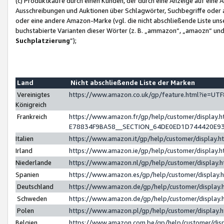
(c) Produktkäufe durch einen Kunden, der durch eine Anzeige auf eine 
Ausschreibungen und Auktionen über Schlagwörter, Suchbegriffe oder 
oder eine andere Amazon-Marke (vgl. die nicht abschließende Liste un
buchstabierte Varianten dieser Wörter (z. B. „ammazon“, „amaozn“ und „
Suchplatzierung
”);
Land
Nicht abschließende Liste der Marken
Vereinigtes
https://www.amazon.co.uk/gp/feature.html?ie=U
Königreich
Frankreich
https://www.amazon.fr/gp/help/customer/displa
E78834F9BA58__SECTION_64DE0ED1D744420E9
Italien
https://www.amazon.it/gp/help/customer/display
Irland
https://www.amazon.ie/gp/help/customer/displa
Niederlande
https://www.amazon.nl/gp/help/customer/display
Spanien
https://www.amazon.es/gp/help/customer/display
Deutschland
https://www.amazon.de/gp/help/customer/displa
Schweden
https://www.amazon.de/gp/help/customer/displa
Polen
https://www.amazon.pl/gp/help/customer/display
Belgien
https://www.amazon.com.be/gp/help/customer/d