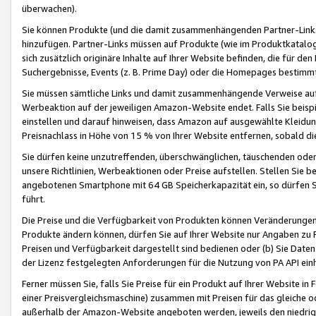
überwachen).
Sie können Produkte (und die damit zusammenhängenden Partner-Links)
hinzufügen. Partner-Links müssen auf Produkte (wie im Produktkatalog de
sich zusätzlich originäre Inhalte auf Ihrer Website befinden, die für 
Suchergebnisse, Events (z. B. Prime Day) oder die Homepages bestimmte
Sie müssen sämtliche Links und damit zusammenhängende Verweise auf z
Werbeaktion auf der jeweiligen Amazon-Website endet. Falls Sie beisp
einstellen und darauf hinweisen, dass Amazon auf ausgewählte Kleidun
Preisnachlass in Höhe von 15 % von Ihrer Website entfernen, sobald di
Sie dürfen keine unzutreffenden, überschwänglichen, täuschenden od
unsere Richtlinien, Werbeaktionen oder Preise aufstellen. Stellen Sie 
angebotenen Smartphone mit 64 GB Speicherkapazität ein, so dürfen S
führt.
Die Preise und die Verfügbarkeit von Produkten können Veränderungen 
Produkte ändern können, dürfen Sie auf Ihrer Website nur Angaben zu P
Preisen und Verfügbarkeit dargestellt sind bedienen oder (b) Sie Daten
der Lizenz festgelegten Anforderungen für die Nutzung von PA API einh
Ferner müssen Sie, falls Sie Preise für ein Produkt auf Ihrer Website in 
einer Preisvergleichsmaschine) zusammen mit Preisen für das gleiche o
außerhalb der Amazon-Website angeboten werden, jeweils den niedrigst