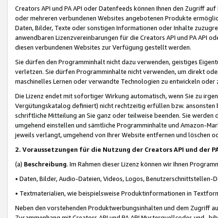
Creators API und PA API oder Datenfeeds können Ihnen den Zugriff auf D
oder mehreren verbundenen Websites angebotenen Produkte ermögliche
Daten, Bilder, Texte oder sonstigen Informationen oder Inhalte zuzugre
anwendbaren Lizenzvereinbarungen für die Creators API und PA API od
diesen verbundenen Websites zur Verfügung gestellt werden.
Sie dürfen den Programminhalt nicht dazu verwenden, geistiges Eigent
verletzen. Sie dürfen Programminhalte nicht verwenden, um direkt ode
maschinelles Lernen oder verwandte Technologien zu entwickeln oder zu
Die Lizenz endet mit sofortiger Wirkung automatisch, wenn Sie zu irg
Vergütungskatalog definiert) nicht rechtzeitig erfüllen bzw. ansonsten
schriftliche Mitteilung an Sie ganz oder teilweise beenden. Sie werden
umgehend einstellen und sämtliche Programminhalte und Amazon-Marke
jeweils verlangt, umgehend von Ihrer Website entfernen und löschen od
2. Voraussetzungen für die Nutzung der Creators API und der P
(a)
Beschreibung
. Im Rahmen dieser Lizenz können wir Ihnen Programmi
• Daten, Bilder, Audio-Dateien, Videos, Logos, Benutzerschnittstellen-
• Textmaterialien, wie beispielsweise Produktinformationen in Textfor
Neben den vorstehenden Produktwerbungsinhalten und dem Zugriff auf 
Zusammenhang mit Creators API und PA API Musterquellcodes und -bibli