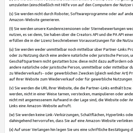
umzuleiten (einschließlich mit Hilfe von auf den Computern der Nutzer i
(s) Sie werden nicht durch Roboter, Softwareprogramme oder auf andere
Amazon-Website generieren.
(t) Sie werden unsere Kundenrezensionen oder Sternebewertungen wed
nutzen, es sei denn, Sie haben über die Creators API und die PA API e
erfüllen die in der Lizenz beschriebenen Voraussetzungen für die Nutzu
(u) Sie werden weder unmittelbar noch mittelbar über Partner-Links P
oder zu Nutzung durch eine andere natürliche oder juristische Person,
Geschäftspartnern nicht gestatten bzw. diese nicht dazu auffordern od
andere natürliche oder juristische Person, unmittelbar oder mittelbar
zu Wiederverkaufs- oder gewerblichen Zwecken (gleich welcher Art) 
auf Ihrer Website zum Wiederverkauf oder für gewerbliche Nutzungen 
(v) Sie werden die URL Ihrer Website, die die Partner-Links enthält b
werden, nicht in einer Weise tarnen, verstecken, manipulieren oder and
nicht mit angemessenem Aufwand in der Lage sind, die Website oder A
Links eine Amazon-Website aufruft.
(w) Sie werden keine Link-Verkürzungen, Schaltflächen, Hyperlinks ode
dahingehend hervorrufen, dass Sie auf eine Amazon-Website verlinken
(x) Auf unser Verlangen hin legen Sie uns eine schriftliche Bestätigung