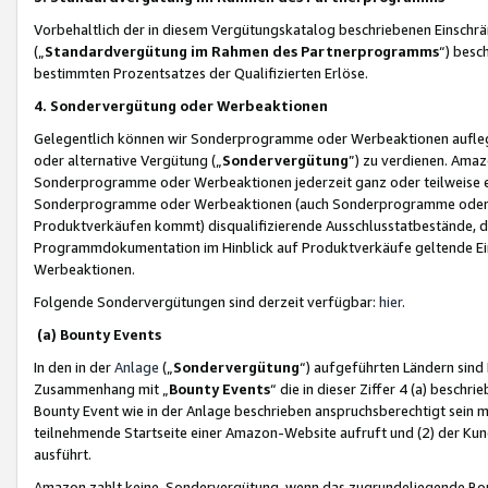
Vorbehaltlich der in diesem Vergütungskatalog beschriebenen Einschr
(„
Standardvergütung im Rahmen des Partnerprogramms
“) besc
bestimmten Prozentsatzes der Qualifizierten Erlöse.
4. Sondervergütung oder Werbeaktionen
Gelegentlich können wir Sonderprogramme oder Werbeaktionen auflegen,
oder alternative Vergütung („
Sondervergütung
”) zu verdienen. Amazo
Sonderprogramme oder Werbeaktionen jederzeit ganz oder teilweise einz
Sonderprogramme oder Werbeaktionen (auch Sonderprogramme oder We
Produktverkäufen kommt) disqualifizierende Ausschlusstatbestände, di
Programmdokumentation im Hinblick auf Produktverkäufe geltende E
Werbeaktionen.
Folgende Sondervergütungen sind derzeit verfügbar:
hier
.
(a) Bounty Events
In den in der
Anlage
(„
Sondervergütung
“) aufgeführten Ländern sind
Zusammenhang mit „
Bounty Events
“ die in dieser Ziffer 4 (a) besch
Bounty Event wie in der Anlage beschrieben anspruchsberechtigt sein mu
teilnehmende Startseite einer Amazon-Website aufruft und (2) der Kun
ausführt.
Amazon zahlt keine Sondervergütung, wenn das zugrundeliegende Boun