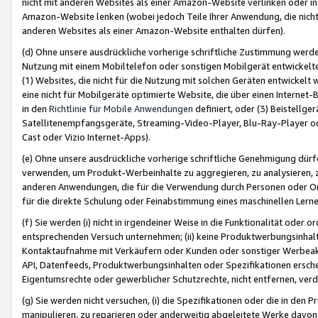
nicht mit anderen Websites als einer Amazon-Website verlinken oder i
Amazon-Website lenken (wobei jedoch Teile Ihrer Anwendung, die nich
anderen Websites als einer Amazon-Website enthalten dürfen).
(d) Ohne unsere ausdrückliche vorherige schriftliche Zustimmung werd
Nutzung mit einem Mobiltelefon oder sonstigen Mobilgerät entwickelt
(1) Websites, die nicht für die Nutzung mit solchen Geräten entwickelt
eine nicht für Mobilgeräte optimierte Website, die über einen Interne
in den
Richtlinie für Mobile Anwendungen
definiert, oder (3) Beistellge
Satellitenempfangsgeräte, Streaming-Video-Player, Blu-Ray-Player ode
Cast oder Vizio Internet-Apps).
(e) Ohne unsere ausdrückliche vorherige schriftliche Genehmigung dürfe
verwenden, um Produkt-Werbeinhalte zu aggregieren, zu analysieren, 
anderen Anwendungen, die für die Verwendung durch Personen oder Or
für die direkte Schulung oder Feinabstimmung eines maschinellen Lern
(f) Sie werden (i) nicht in irgendeiner Weise in die Funktionalität ode
entsprechenden Versuch unternehmen; (ii) keine Produktwerbungsinha
Kontaktaufnahme mit Verkäufern oder Kunden oder sonstiger Werbeaktiv
API, Datenfeeds, Produktwerbungsinhalten oder Spezifikationen erschei
Eigentumsrechte oder gewerblicher Schutzrechte, nicht entfernen, verd
(g) Sie werden nicht versuchen, (i) die Spezifikationen oder die in de
manipulieren, zu reparieren oder anderweitig abgeleitete Werke davon z