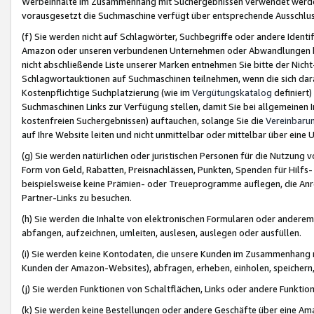
Werbeinhalte im Zusammenhang mit Suchergebnissen verwendet werden,
vorausgesetzt die Suchmaschine verfügt über entsprechende Ausschlu
(f) Sie werden nicht auf Schlagwörter, Suchbegriffe oder andere Ident
Amazon oder unseren verbundenen Unternehmen oder Abwandlungen bzw
nicht abschließende Liste unserer Marken entnehmen Sie bitte der Nich
Schlagwortauktionen auf Suchmaschinen teilnehmen, wenn die sich da
Kostenpflichtige Suchplatzierung (wie im
Vergütungskatalog
definiert
Suchmaschinen Links zur Verfügung stellen, damit Sie bei allgemeinen I
kostenfreien Suchergebnissen) auftauchen, solange Sie die
Vereinbaru
auf Ihre Website leiten und nicht unmittelbar oder mittelbar über eine
(g) Sie werden natürlichen oder juristischen Personen für die Nutzung 
Form von Geld, Rabatten, Preisnachlässen, Punkten, Spenden für Hilfs
beispielsweise keine Prämien- oder Treueprogramme auflegen, die Anrei
Partner-Links zu besuchen.
(h) Sie werden die Inhalte von elektronischen Formularen oder anderem M
abfangen, aufzeichnen, umleiten, auslesen, auslegen oder ausfüllen.
(i) Sie werden keine Kontodaten, die unsere Kunden im Zusammenhang 
Kunden der Amazon-Websites), abfragen, erheben, einholen, speichern,
(j) Sie werden Funktionen von Schaltflächen, Links oder andere Funkti
(k) Sie werden keine Bestellungen oder andere Geschäfte über eine Ama