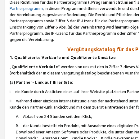
Diese Richtlinien für das Partnerprogramm („
Programmrichtlinien
“)
Partnerprogramm
; in diesen Programmrichtlinien verwendete und durch
der Vereinbarung zugewiesene Bedeutung. Die Rechte und Pflichten de
Partnerprogramm sowie Ziffer 3 der IP-Lizenz für das Partnerprogram
Einschränkung von Ziffer 6 Abs. (a) der Vereinbarung wird hiermit Fol
Partnerprogramm, die IP-Lizenz für das Partnerprogramm oder Ziffer 1
gegen die Vereinbarung.
Vergütungskatalog für das 
1. Qualifizierte Verkäufe und Qualifizierte Umsätze
„
Qualifizierte Verkäufe
“ werden von uns mit den in Ziffer 3 diese
(vorbehaltlich der in diesem Vergütungskatalog beschriebenen Ausnah
(a) Partner- Link auf Ihrer Site
:
i. ein Kunde durch Anklicken eines auf Ihrer Website platzierten Part
ii. während einer einzigen Internetsitzung eines der nachstehend unter (i)
Kunde den Partner-Link anklickt und mit dem zuerst eintretenden der f
A. Ablauf von 24 Stunden seit dem Klick,
B. der Kunde bestellt ein Produkt, mit Ausnahme eines digitalen P
Download einer Amazon Software oder Produkte, die unter dem N
Downloads“, „Amazon Coin“, „Kindle Books“, „Kindle Newspapers“, „