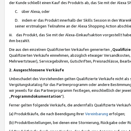
der Kunde schließt einen Kauf des Produkts ab, das Sie mit der Alexa 
C. über Alexa, oder
D. indem er das Produkt innerhalb der Skills Session in den Waren
seiner erstmaligen Teilnahme an der Alexa Shopping Action abschlie
iii. das Produkt, das Sie mit der Alexa-Einkaufsaktion vorgestellt ha
ihm bezahlt.
Die aus den einzelnen Qualifizierten Verkäufen generierten „
Qualifizi
Qualifizierten Verkäufe einnehmen, abzüglich etwaiger Versandkosten
Mehrwertsteuer), Servicegebühren, Gutschriften, Preisnachlässe, Bear
2. Ausgeschlossene Verkäufe
Unbeschadet des Vorstehenden gelten Qualifizierte Verkäufe nicht als
Vergütungskatalog für das Partnerprogramm oder andere Bestimmungen,
wir jeweils für das Partnerprogramm festlegen, einschließlich der jewe
„
Programmdokumentation
“).
Ferner gelten folgende Verkäufe, die andernfalls Qualifizierte Verkä
(a) Produktkäufe, die nach Beendigung Ihrer
Vereinbarung
erfolgen;
(b) Produktbestellungen, bei denen eine Stornierung, Rückgabe oder R