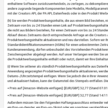
enthaltene Software zurückzuentwickeln, zu zerlegen, zu dekompilier
andere zugrunde liegende Komponenten (wie Modelle, Modellparameter
mit der Creators API, der PA API, Datenfeeds oder in den Produkt Werb
(h) Sie werden Produktwerbungsinhalte, die aus einem Bild bestehen, ni
Zeitraum von bis zu 24 Stunden einen Link auf Produktwerbungsinhalte
die nicht aus Bildern bestehen, für einen Zeitraum von bis zu 24 Stund
Ablauf dieses Zeitraums durch entsprechende Anfrage an die Creators 
Produktwerbungsinhalte aktualisieren und neu darstellen. Sofern wir Ih
Standardidentifikationsnummern (ASINs) für einen unbestimmten Zeitra
Kundenanwendung, dürfen unbeschadet des Vorstehenden Produktwerbu
Zwischenspeicher abgelegt werden. Auf unser Verlangen werden Sie un
die Produktwerbungsinhalte enthält oder nutzt, damit wir Ihre Einhalt
(i) Wenn Sie seltener als stündlich Produktwerbungsinhalte aus Datenfe
Anwendung angezeigten Produktwerbungsinhalte aktualisieren, werden 
Datums-/Uhrzeitstempel einfügen. Wenn Sie jedoch die in Ihrer Anwe
und aktualisiert haben, kann der Datumsteil des Stempels entfallen. Dies
• Preis auf [Amazon-Website einfügen]: [EUR/GBP] 32,77 (Stand 07.01.
• Preis auf [Amazon-Website einfügen]: [EUR/GBP] 32,77 (Stand 14:11 
Außerdem müssen Sie den folgenden Haftungsausschluss entweder neb
ein Pop-up-Fenster, ein Pop-up-Skript oder ein sonstiges vergleichba