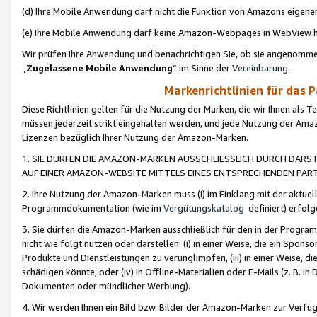
(d) Ihre Mobile Anwendung darf nicht die Funktion von Amazons eige
(e) Ihre Mobile Anwendung darf keine Amazon-Webpages in WebView 
Wir prüfen Ihre Anwendung und benachrichtigen Sie, ob sie angenomm
„
Zugelassene Mobile Anwendung
“ im Sinne der
Vereinbarung
.
Markenrichtlinien für das 
Diese Richtlinien gelten für die Nutzung der Marken, die wir Ihnen als 
müssen jederzeit strikt eingehalten werden, und jede Nutzung der Ama
Lizenzen bezüglich Ihrer Nutzung der Amazon-Marken.
1. SIE DÜRFEN DIE AMAZON-MARKEN AUSSCHLIESSLICH DURCH DARS
AUF EINER AMAZON-WEBSITE MITTELS EINES ENTSPRECHENDEN PART
2. Ihre Nutzung der Amazon-Marken muss (i) im Einklang mit der aktuells
Programmdokumentation (wie im
Vergütungskatalog
definiert) erfolg
3. Sie dürfen die Amazon-Marken ausschließlich für den in der Progr
nicht wie folgt nutzen oder darstellen: (i) in einer Weise, die ein Spo
Produkte und Dienstleistungen zu verunglimpfen, (iii) in einer Weise
schädigen könnte, oder (iv) in Offline-Materialien oder E-Mails (z. B.
Dokumenten oder mündlicher Werbung).
4. Wir werden Ihnen ein Bild bzw. Bilder der Amazon-Marken zur Verfüg