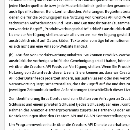
jeden Musterquellcode bzw. jede Musterbibliothek geltenden gesonder
auch Spezifikationen, Benutzerhandbücher, Anleitungen, Begleitmaterial
denen die für die ordnungsgemäße Nutzung von Creators API und PA A
technischen Anforderungen und Test- und Leistungskriterien (zusammen
verwendete Begriff „Produktwerbungsinhalte“ schließt ausdrücklich al
Lizenz zur Verfügung stellen, sowie alle von uns zur Verfügung gestel
ausdrücklich nicht auf Daten, Bilder, Texte oder sonstige Informatione
es sich nicht um eine Amazon-Website handelt.
(b) Abrufen von Produktwerbungsinhalten. Sie können Produkt-Werbein
ausdrückliche vorherige schriftliche Genehmigung erteilt haben, könn
wir über die Creators API Feeds zur Verfügung stellen. Wenn Sie Produk
Nutzung von Datenfeeds dieser Lizenz. Sie erkennen an, dass wir Creat
API oder Datenfeeds jederzeit ändern, auslaufen lassen oder neu veröffe
Verantwortung liegt, sicherzustellen, dass Ihr Zugriff auf die und Ihr
jeweiligen Zeitpunkt aktuellen Anforderungen (einschließlich dieser Liz
Zur Identifizierung Ihres Kontos und zum Stellen von Anfragen an Crea
Schlüssel und einem privaten Schlüssel (jedes Schlüsselpaar eine „Kon
Rahmen des Amazon-Partnerprogramms zugeteilte Partner-ID oder ein
Kontokennungen über den Creators API und PA API Kontoerstellungspro
Um Programmwerbeinhalte über die Creators API Dienste zu erhalten, m