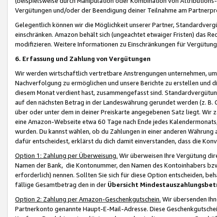
(beispielsweise durch Manipulation oder Kombination von Attributions-
Vergütungen und/oder der Beendigung deiner Teilnahme am Partnerp
Gelegentlich können wir die Möglichkeit unserer Partner, Standardv
einschränken. Amazon behält sich (ungeachtet etwaiger Fristen) das Re
modifizieren. Weitere Informationen zu Einschränkungen für Vergütung
6. Erfassung und Zahlung von Vergütungen
Wir werden wirtschaftlich vertretbare Anstrengungen unternehmen, um 
Nachverfolgung zu ermöglichen und unsere Berichte zu erstellen und di
diesem Monat verdient hast, zusammengefasst sind. Standardvergütung
auf den nächsten Betrag in der Landeswährung gerundet werden (z. B. C
über oder unter dem in deiner Preiskarte angegebenen Satz liegt. Wir
eine Amazon-Webseite etwa 60 Tage nach Ende jedes Kalendermonats, i
wurden. Du kannst wählen, ob du Zahlungen in einer anderen Währung
dafür entscheidest, erklärst du dich damit einverstanden, dass die K
Option 1: Zahlung per Überweisung.
Wir überweisen Ihre Vergütung dir
Namen der Bank, die Kontonummer, den Namen des Kontoinhabers bzw. a
erforderlich) nennen. Sollten Sie sich für diese Option entscheiden, be
fällige Gesamtbetrag den in der
Übersicht Mindestauszahlungsbet
Option 2: Zahlung per Amazon-Geschenkgutschein.
Wir übersenden Ihne
Partnerkonto genannte Haupt-E-Mail-Adresse. Diese Geschenkgutschei