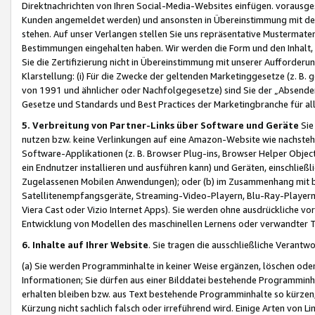
Direktnachrichten von Ihren Social-Media-Websites einfügen. vorausg
Kunden angemeldet werden) und ansonsten in Übereinstimmung mit der
stehen. Auf unser Verlangen stellen Sie uns repräsentative Mustermater
Bestimmungen eingehalten haben. Wir werden die Form und den Inhalt, di
Sie die Zertifizierung nicht in Übereinstimmung mit unserer Aufforderu
Klarstellung: (i) Für die Zwecke der geltenden Marketinggesetze (z. 
von 1991 und ähnlicher oder Nachfolgegesetze) sind Sie der „Absender“ j
Gesetze und Standards und Best Practices der Marketingbranche für 
5. Verbreitung von Partner-Links über Software und Geräte
Sie
nutzen bzw. keine Verlinkungen auf eine Amazon-Website wie nachsteh
Software-Applikationen (z. B. Browser Plug-ins, Browser Helper Objec
ein Endnutzer installieren und ausführen kann) und Geräten, einschlie
Zugelassenen Mobilen Anwendungen); oder (b) im Zusammenhang mit bzw.
Satellitenempfangsgeräte, Streaming-Video-Playern, Blu-Ray-Playern 
Viera Cast oder Vizio Internet Apps). Sie werden ohne ausdrückliche v
Entwicklung von Modellen des maschinellen Lernens oder verwandter 
6. Inhalte auf Ihrer Website
. Sie tragen die ausschließliche Verantwo
(a) Sie werden Programminhalte in keiner Weise ergänzen, löschen oder
Informationen; Sie dürfen aus einer Bilddatei bestehende Programminhal
erhalten bleiben bzw. aus Text bestehende Programminhalte so kürzen, 
Kürzung nicht sachlich falsch oder irreführend wird. Einige Arten von L