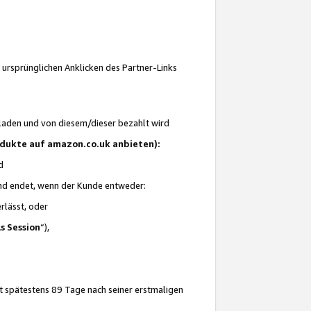
 ursprünglichen Anklicken des Partner-Links
laden und von diesem/dieser bezahlt wird
rodukte auf amazon.co.uk anbieten):
d
 und endet, wenn der Kunde entweder:
erlässt, oder
ls Session
“),
t spätestens 89 Tage nach seiner erstmaligen