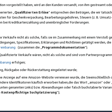
ktion vorgestellt haben, wird an den Kunden versandt, von ihm gestreamt od
erierten „
Qualifizierten Erlöse
“ entsprechen den Beträgen, die wir tatsäch
sten für Geschenkverpackung, Bearbeitungsgebühren, Steuern (z. B. Umsatz-
en bei Kreditkartenzahlung und uneinbringlicher Forderungen.
e Verkäufe nicht als solche, falls sie im Zusammenhang mit einem Verstoß 
ungen, Spezifikationen, Erklärungen und Richtlinien getätigt werden, die 
reinbarung
(zusammen die „
Programmdokumentation
“).
 Qualifizierte Verkäufe wären, nicht als solche und sind vom Partnerprogra
nbarung
erfolgen;
ung, Rückgabe oder Rückerstattung eingeleitet wurde;
ine Anzeige auf eine Amazon-Website verwiesen wurde, die Sieeinschließlich
ndere Identifikatoren käuflich erworben haben,die das Wort „amazon“ oder 
e unten genannten Links) bzw. Abwandlungen oder falsch buchstabierte Varia
e Kostenpflichtige Suchplatzierung
”);