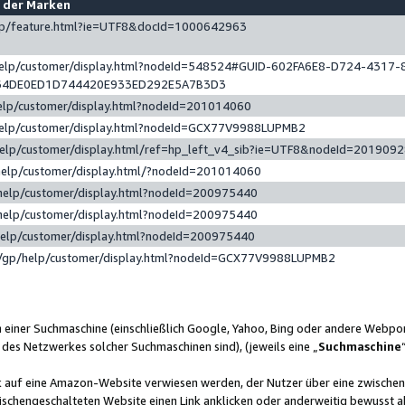
e der Marken
gp/feature.html?ie=UTF8&docId=1000642963
help/customer/display.html?nodeId=548524#GUID-602FA6E8-D724-4317-
64DE0ED1D744420E933ED292E5A7B3D3
elp/customer/display.html?nodeId=201014060
help/customer/display.html?nodeId=GCX77V9988LUPMB2
help/customer/display.html/ref=hp_left_v4_sib?ie=UTF8&nodeId=201909
help/customer/display.html/?nodeId=201014060
help/customer/display.html?nodeId=200975440
help/customer/display.html?nodeId=200975440
help/customer/display.html?nodeId=200975440
/gp/help/customer/display.html?nodeId=GCX77V9988LUPMB2
n einer Suchmaschine (einschließlich Google, Yahoo, Bing oder andere Webp
 des Netzwerkes solcher Suchmaschinen sind), (jeweils eine „
Suchmaschine
nk auf eine Amazon-Website verwiesen werden, der Nutzer über eine zwische
ischengeschalteten Website einen Link anklicken oder anderweitig bewusst a