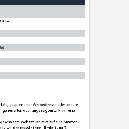
89F6-
280
ortale, gesponserter Werbedienste oder andere
“) generierten oder angezeigten Link auf eine
ngeschaltete Website indirekt auf eine Amazon-
ktiv werden müsste (eine „
Umleitung
“);