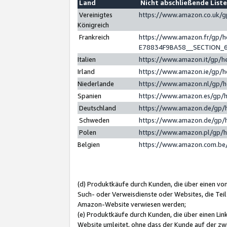
Land
Nicht abschließende List
Vereinigtes
https://www.amazon.co.uk/
Königreich
Frankreich
https://www.amazon.fr/gp/
E78834F9BA58__SECTION_
Italien
https://www.amazon.it/gp/h
Irland
https://www.amazon.ie/gp/
Niederlande
https://www.amazon.nl/gp/
Spanien
https://www.amazon.es/gp/
Deutschland
https://www.amazon.de/gp/
Schweden
https://www.amazon.de/gp/
Polen
https://www.amazon.pl/gp/
Belgien
https://www.amazon.com.be
(d) Produktkäufe durch Kunden, die über einen vo
Such- oder Verweisdienste oder Websites, die Teil
Amazon-Website verwiesen werden;
(e) Produktkäufe durch Kunden, die über einen Li
Website umleitet, ohne dass der Kunde auf der zw