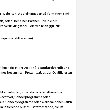
azon-Website nicht ordnungsgemäß formatiert sind;
, oder über einen Partner-Link in einer
e Verlinkungstools, die wir Ihnen ggf. zur
ütungen gezahlt werden);
 Ihnen die in der
Anlage
(„
Standardvergütung
ines bestimmten Prozentsatzes der Qualifizierten
eit erhalten, zusätzliche oder alternative
as Recht vor, Sonderprogramme oder
für alle Sonderprogramme oder Werbeaktionen (auch
lifizierende Ausschlusstatbestände, die im