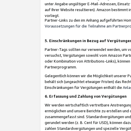
unter Angabe ungültiger E-Mail-Adressen, Einsatz
auf Ihrer Website resultieren). Amazon bestimmt i
vorliegt.
Partner-Links zu den im Anhang aufgeführten Hom
Voraussetzungen für die Teilnahme am Partnerp
5. Einschränkungen in Bezug auf Vergütunge
Partner-Tags sollten nur verwendet werden, um von 
versuchst, Vergütungen sowohl vom Amazon Partn
oder Kombination von Attributions-Links), könne
Partnerprogramm.
Gelegentlich können wir die Möglichkeit unsere
behält sich (ungeachtet etwaiger Fristen) das Rec
Einschränkungen für Vergütungen enthält die
Anla
6. Erfassung und Zahlung von Vergütungen
Wir werden wirtschaftlich vertretbare Anstrengu
ermöglichen und unsere Berichte zu erstellen und 
zusammengefasst sind. Standardvergütungen und s
gerundet werden (z. B. Cent für USD), können dazu
zahlen Standardvergütungen und spezielle Vergüt