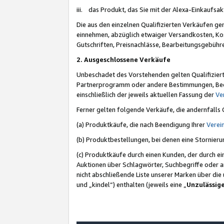
iii. das Produkt, das Sie mit der Alexa-Einkaufsa
Die aus den einzelnen Qualifizierten Verkäufen gen
einnehmen, abzüglich etwaiger Versandkosten, Ko
Gutschriften, Preisnachlässe, Bearbeitungsgebühr
2. Ausgeschlossene Verkäufe
Unbeschadet des Vorstehenden gelten Qualifiziert
Partnerprogramm oder andere Bestimmungen, Beding
einschließlich der jeweils aktuellen Fassung der
Ve
Ferner gelten folgende Verkäufe, die andernfalls
(a) Produktkäufe, die nach Beendigung Ihrer
Verei
(b) Produktbestellungen, bei denen eine Stornier
(c) Produktkäufe durch einen Kunden, der durch e
Auktionen über Schlagwörter, Suchbegriffe oder a
nicht abschließende Liste unserer Marken über di
und „kindel“) enthalten (jeweils eine „
Unzulässig