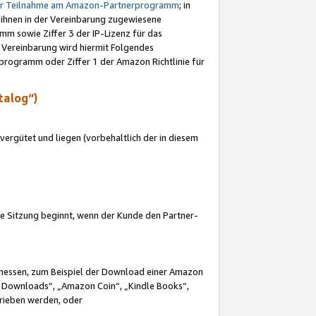
ur Teilnahme am Amazon-Partnerprogramm
; in
 ihnen in der Vereinbarung zugewiesene
m sowie Ziffer 3 der IP-Lizenz für das
 Vereinbarung wird hiermit Folgendes
programm oder Ziffer 1 der Amazon Richtlinie für
talog“)
ergütet und liegen (vorbehaltlich der in diesem
i die Sitzung beginnt, wenn der Kunde den Partner-
Ermessen, zum Beispiel der Download einer Amazon
 Downloads“, „Amazon Coin“, „Kindle Books“,
trieben werden, oder