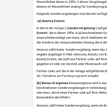
Wesentlichen denen in Ziffer 2 dieses Vergütung
ebenso im Wesentlichen analog für Sonderprogr
Folgende Sondervergütungen sind derzeit verfüg
(a) Bounty Events
In den in der
Anlage
(„
Sondervergütung
“) aufge
Events
“ die in dieser Ziffer 4 (a) beschriebenen 
anspruchsberechtigt sein muss, durch Anklicken ei
der Kunde in der entsprechenden Sitzung die in d
Amazon zahlt keine Sondervergütung, wenn das z
Angabe ungültiger E-Mail-Adressen, Einsatz von B
Bounty Events, die nicht aus Partner-Links auf Ihre
gegeben ist oder ein Verstoß oder Missbrauch vorl
Partner-Links auf die in der Anlage aufgeführte
die Teilnahme am Partnerprogramm
erlaubt.
(b) Bonus-Ereignisse
Bonusereignisse sind in au
beschriebenen Sondervergütungen in Verbindung m
sein muss, durch einen Partner-Link auf Ihrer We
Bonusaktion durchführt.
Amazon zahlt keine Sondervergütung, wenn ein Bon