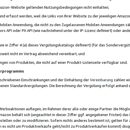
 Amazon-Website geltenden Nutzungsbedingungen nicht einhalten;
t und erfasst werden, weil die Links von Ihrer Website zu der jeweiligen Am
 Mobilen Anwendung, die nicht zu den Zugelassenen Mobilen Anwendungen zählt
s API oder PA API (wie nachstehend unter der IP-Lizenz definiert) oder ander
ie in Ziffer 4 (a) dieses Vergütungskatalogs definiert) (für das Sonderverg
weit nicht im Vertrag abweichend vereinbart, und
ngen von Produkten, die nicht auf einer Produkt-Listenseite verfügbar sind.
nerprogramms
eschriebenen Einschränkungen und der Einhaltung der
Vereinbarung
zahlen wir
ebenen Standardvergütungen. Die Berechnung der Vergütung erfolgt anhand e
beaktionen auflegen, im Rahmen derer alle oder einige Partner die Möglichk
Amazon behält sich (ungeachtet in dieser Ziffer ggf. angegebener Fristen) d
ustellen oder zu modifizieren. Sofern nichts anderes bestimmt ist, gelten 
s nicht um Produktverkäufe geht/nicht zu Produktverkäufen kommt) disqua