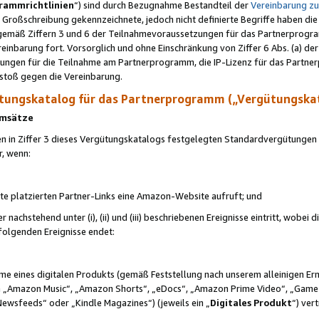
rammrichtlinien
“) sind durch Bezugnahme Bestandteil der
Vereinbarung z
Großschreibung gekennzeichnete, jedoch nicht definierte Begriffe haben die
 gemäß Ziffern 3 und 6 der Teilnahmevoraussetzungen für das Partnerprogram
nbarung fort. Vorsorglich und ohne Einschränkung von Ziffer 6 Abs. (a) der
ungen für die Teilnahme am Partnerprogramm, die IP-Lizenz für das Partner
rstoß gegen die Vereinbarung.
ungskatalog für das Partnerprogramm („Vergütungska
 Umsätze
n in Ziffer 3 dieses Vergütungskatalogs festgelegten Standardvergütungen v
r, wenn:
ite platzierten Partner-Links eine Amazon-Website aufruft; und
r nachstehend unter (i), (ii) und (iii) beschriebenen Ereignisse eintritt, wobe
 folgenden Ereignisse endet:
hme eines digitalen Produkts (gemäß Feststellung nach unserem alleinigen 
 „Amazon Music“, „Amazon Shorts“, „eDocs“, „Amazon Prime Video“, „Game
Newsfeeds“ oder „Kindle Magazines“) (jeweils ein „
Digitales Produkt
“) ver