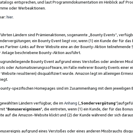
skatalogs entsprechen, und laut Programmdokumentation im Hinblick auf Pr
amme oder Werbeaktionen.
bar:
hier
.
führten Ländern sind Prämienaktionen, sogenannte „Bounty Events“, verfügb
Sondervergütungen; ein Bounty Event liegt vor, wenn (1) ein Kunde der für da
nes Partner-Links auf Ihrer Website eine an der Bounty-Aktion teilnehmende 
er Anlage beschriebene Bounty-Aktion ausführt.
ugrundeliegende Bounty Event aufgrund eines Verstoßes oder anderen Miss
ots oder Automatisierungssoftware, im Falle mehrerer Bounty Events einer e
r Website resultieren) disqualifiziert wurde. Amazon legt im alleinigen Ermess
iegt.
n Bounty-spezifischen Homepages sind im Zusammenhang mit dem jeweiligen
sgewählten Ländern verfügbar, die im
Anhang
(„
Sondervergütung
“)aufgefüh
it "
Bonusereignissen
", die eintreten, wenn (1) ein Kunde, der für das Bon
bsite auf die Amazon-Website klickt und (2) der Kunde während der sich dar
usereignis aufgrund eines Verstoßes oder eines anderen Missbrauchs disqua