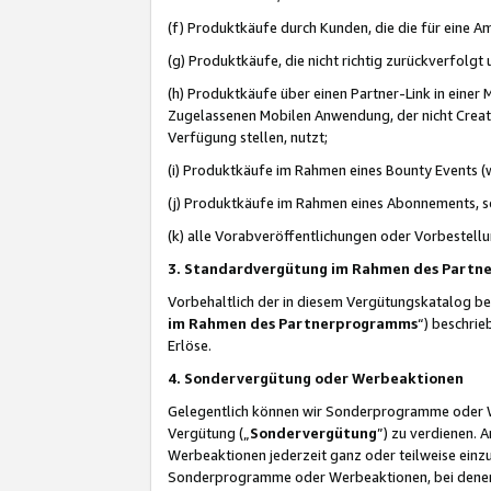
(f) Produktkäufe durch Kunden, die die für eine
(g) Produktkäufe, die nicht richtig zurückverfolg
(h) Produktkäufe über einen Partner-Link in einer
Zugelassenen Mobilen Anwendung, der nicht Creator
Verfügung stellen, nutzt;
(i) Produktkäufe im Rahmen eines Bounty Events (w
(j) Produktkäufe im Rahmen eines Abonnements, so
(k) alle Vorabveröffentlichungen oder Vorbestellu
3. Standardvergütung im Rahmen des Part
Vorbehaltlich der in diesem Vergütungskatalog b
im Rahmen des Partnerprogramms
“) beschri
Erlöse.
4. Sondervergütung oder Werbeaktionen
Gelegentlich können wir Sonderprogramme oder Wer
Vergütung („
Sondervergütung
”) zu verdienen. 
Werbeaktionen jederzeit ganz oder teilweise einz
Sonderprogramme oder Werbeaktionen, bei denen e