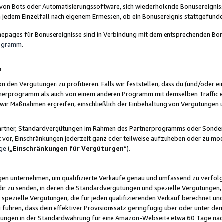
 von Bots oder Automatisierungssoftware, sich wiederholende Bonusereignisse
n jedem Einzelfall nach eigenem Ermessen, ob ein Bonusereignis stattgefund
epages für Bonusereignisse sind in Verbindung mit dem entsprechenden Bonu
rogramm
.
n
den Vergütungen zu profitieren. Falls wir feststellen, dass du (und/oder ein
erprogramm als auch von einem anderen Programm mit demselben Traffic ei
n wir Maßnahmen ergreifen, einschließlich der Einbehaltung von Vergütunge
r Partner, Standardvergütungen im Rahmen des Partnerprogramms oder Sonde
ht vor, Einschränkungen jederzeit ganz oder teilweise aufzuheben oder zu mod
ge
(„
Einschränkungen für Vergütungen
“).
ngen unternehmen, um qualifizierte Verkäufe genau und umfassend zu verfol
dir zu senden, in denen die Standardvergütungen und spezielle Vergütungen, 
pezielle Vergütungen, die für jeden qualifizierenden Verkauf berechnet un
 führen, dass dein effektiver Provisionssatz geringfügig über oder unter dem
ungen in der Standardwährung für eine Amazon-Webseite etwa 60 Tage nach