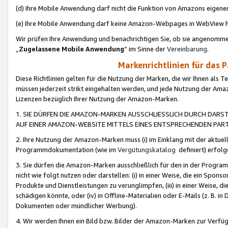
(d) Ihre Mobile Anwendung darf nicht die Funktion von Amazons eige
(e) Ihre Mobile Anwendung darf keine Amazon-Webpages in WebView 
Wir prüfen Ihre Anwendung und benachrichtigen Sie, ob sie angenomm
„
Zugelassene Mobile Anwendung
“ im Sinne der
Vereinbarung
.
Markenrichtlinien für das 
Diese Richtlinien gelten für die Nutzung der Marken, die wir Ihnen als 
müssen jederzeit strikt eingehalten werden, und jede Nutzung der Ama
Lizenzen bezüglich Ihrer Nutzung der Amazon-Marken.
1. SIE DÜRFEN DIE AMAZON-MARKEN AUSSCHLIESSLICH DURCH DARS
AUF EINER AMAZON-WEBSITE MITTELS EINES ENTSPRECHENDEN PART
2. Ihre Nutzung der Amazon-Marken muss (i) im Einklang mit der aktuells
Programmdokumentation (wie im
Vergütungskatalog
definiert) erfolg
3. Sie dürfen die Amazon-Marken ausschließlich für den in der Progr
nicht wie folgt nutzen oder darstellen: (i) in einer Weise, die ein Spo
Produkte und Dienstleistungen zu verunglimpfen, (iii) in einer Weise
schädigen könnte, oder (iv) in Offline-Materialien oder E-Mails (z. B.
Dokumenten oder mündlicher Werbung).
4. Wir werden Ihnen ein Bild bzw. Bilder der Amazon-Marken zur Verfüg