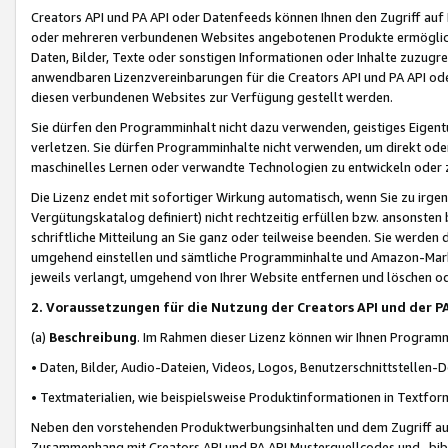
Creators API und PA API oder Datenfeeds können Ihnen den Zugriff auf D
oder mehreren verbundenen Websites angebotenen Produkte ermögliche
Daten, Bilder, Texte oder sonstigen Informationen oder Inhalte zuzugre
anwendbaren Lizenzvereinbarungen für die Creators API und PA API od
diesen verbundenen Websites zur Verfügung gestellt werden.
Sie dürfen den Programminhalt nicht dazu verwenden, geistiges Eigent
verletzen. Sie dürfen Programminhalte nicht verwenden, um direkt ode
maschinelles Lernen oder verwandte Technologien zu entwickeln oder zu
Die Lizenz endet mit sofortiger Wirkung automatisch, wenn Sie zu irg
Vergütungskatalog definiert) nicht rechtzeitig erfüllen bzw. ansonsten
schriftliche Mitteilung an Sie ganz oder teilweise beenden. Sie werden
umgehend einstellen und sämtliche Programminhalte und Amazon-Marke
jeweils verlangt, umgehend von Ihrer Website entfernen und löschen od
2. Voraussetzungen für die Nutzung der Creators API und der P
(a)
Beschreibung
. Im Rahmen dieser Lizenz können wir Ihnen Programmi
• Daten, Bilder, Audio-Dateien, Videos, Logos, Benutzerschnittstellen-
• Textmaterialien, wie beispielsweise Produktinformationen in Textfor
Neben den vorstehenden Produktwerbungsinhalten und dem Zugriff auf 
Zusammenhang mit Creators API und PA API Musterquellcodes und -bibli