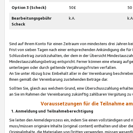
Option 3 (Scheck)
50£
50
Bearbeitungsgebühr
k.A.
k.A
Scheck
Sind auf Ihrem Konto für einen Zeitraum von mindestens drei Jahren kein
Frist von sieben Tagen nach einer entsprechenden Ankündigung die für
Schlussbetrag zurückzuhalten, der dem in der Übersicht Mindestausz
Mindestauszahlungsbetrag entspricht. Ferner können eine etwaig aufg
unterliegen oder durch geltende Verjährungsfristen verfallen.
An Sie unter Abzug bzw. Einbehalt aller in der Vereinbarung beschrieb
Ihnen gemäß der Vereinbarung zustehenden Beträge dar.
Sollten Sie, gleich aus welchem Grund, eine Überschusszahlung erhalte
an Sie im Rahmen der Vereinbarung zukünftig zahlbaren Vergütung zu 
Voraussetzungen für die Teilnahme a
1. Anmeldung und Teilnahmeberechtigung
Sie leiten den Anmeldeprozess ein, indem Sie einen vollständigen und 
muss/müssen originäre Inhalte (original content) enthalten und über d
Originalinhalte, die Materialien von Dritten verwenden, müssen wese