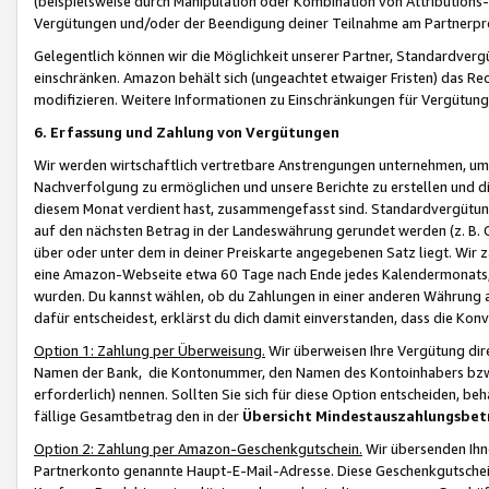
(beispielsweise durch Manipulation oder Kombination von Attributions-
Vergütungen und/oder der Beendigung deiner Teilnahme am Partnerp
Gelegentlich können wir die Möglichkeit unserer Partner, Standardv
einschränken. Amazon behält sich (ungeachtet etwaiger Fristen) das Re
modifizieren. Weitere Informationen zu Einschränkungen für Vergütung
6. Erfassung und Zahlung von Vergütungen
Wir werden wirtschaftlich vertretbare Anstrengungen unternehmen, um 
Nachverfolgung zu ermöglichen und unsere Berichte zu erstellen und di
diesem Monat verdient hast, zusammengefasst sind. Standardvergütung
auf den nächsten Betrag in der Landeswährung gerundet werden (z. B. C
über oder unter dem in deiner Preiskarte angegebenen Satz liegt. Wir
eine Amazon-Webseite etwa 60 Tage nach Ende jedes Kalendermonats, i
wurden. Du kannst wählen, ob du Zahlungen in einer anderen Währung
dafür entscheidest, erklärst du dich damit einverstanden, dass die K
Option 1: Zahlung per Überweisung.
Wir überweisen Ihre Vergütung dir
Namen der Bank, die Kontonummer, den Namen des Kontoinhabers bzw. a
erforderlich) nennen. Sollten Sie sich für diese Option entscheiden, be
fällige Gesamtbetrag den in der
Übersicht Mindestauszahlungsbet
Option 2: Zahlung per Amazon-Geschenkgutschein.
Wir übersenden Ihne
Partnerkonto genannte Haupt-E-Mail-Adresse. Diese Geschenkgutschei