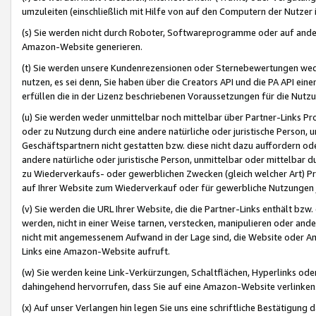
umzuleiten (einschließlich mit Hilfe von auf den Computern der Nutzer i
(s) Sie werden nicht durch Roboter, Softwareprogramme oder auf andere
Amazon-Website generieren.
(t) Sie werden unsere Kundenrezensionen oder Sternebewertungen wed
nutzen, es sei denn, Sie haben über die Creators API und die PA API e
erfüllen die in der Lizenz beschriebenen Voraussetzungen für die Nutzu
(u) Sie werden weder unmittelbar noch mittelbar über Partner-Links P
oder zu Nutzung durch eine andere natürliche oder juristische Person,
Geschäftspartnern nicht gestatten bzw. diese nicht dazu auffordern od
andere natürliche oder juristische Person, unmittelbar oder mittelbar
zu Wiederverkaufs- oder gewerblichen Zwecken (gleich welcher Art) 
auf Ihrer Website zum Wiederverkauf oder für gewerbliche Nutzungen 
(v) Sie werden die URL Ihrer Website, die die Partner-Links enthält b
werden, nicht in einer Weise tarnen, verstecken, manipulieren oder and
nicht mit angemessenem Aufwand in der Lage sind, die Website oder A
Links eine Amazon-Website aufruft.
(w) Sie werden keine Link-Verkürzungen, Schaltflächen, Hyperlinks ode
dahingehend hervorrufen, dass Sie auf eine Amazon-Website verlinken
(x) Auf unser Verlangen hin legen Sie uns eine schriftliche Bestätigung