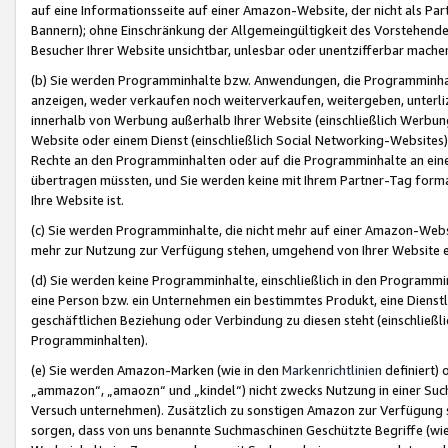
auf eine Informationsseite auf einer Amazon-Website, der nicht als Part
Bannern); ohne Einschränkung der Allgemeingültigkeit des Vorstehende
Besucher Ihrer Website unsichtbar, unlesbar oder unentzifferbar mache
(b) Sie werden Programminhalte bzw. Anwendungen, die Programminhalt
anzeigen, weder verkaufen noch weiterverkaufen, weitergeben, unterli
innerhalb von Werbung außerhalb Ihrer Website (einschließlich Werbun
Website oder einem Dienst (einschließlich Social Networking-Website
Rechte an den Programminhalten oder auf die Programminhalte an eine a
übertragen müssten, und Sie werden keine mit Ihrem Partner-Tag formati
Ihre Website ist.
(c) Sie werden Programminhalte, die nicht mehr auf einer Amazon-Websit
mehr zur Nutzung zur Verfügung stehen, umgehend von Ihrer Website e
(d) Sie werden keine Programminhalte, einschließlich in den Programmin
eine Person bzw. ein Unternehmen ein bestimmtes Produkt, eine Dienstle
geschäftlichen Beziehung oder Verbindung zu diesen steht (einschließli
Programminhalten).
(e) Sie werden Amazon-Marken (wie in den
Markenrichtlinien
definiert) 
„ammazon“, „amaozn“ und „kindel“) nicht zwecks Nutzung in einer Suc
Versuch unternehmen). Zusätzlich zu sonstigen Amazon zur Verfügung 
sorgen, dass von uns benannte Suchmaschinen Geschützte Begriffe (wie 