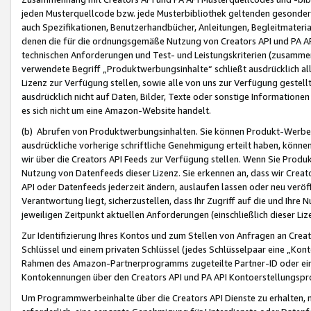
jeden Musterquellcode bzw. jede Musterbibliothek geltenden gesonder
auch Spezifikationen, Benutzerhandbücher, Anleitungen, Begleitmaterial
denen die für die ordnungsgemäße Nutzung von Creators API und PA A
technischen Anforderungen und Test- und Leistungskriterien (zusammen
verwendete Begriff „Produktwerbungsinhalte“ schließt ausdrücklich al
Lizenz zur Verfügung stellen, sowie alle von uns zur Verfügung gestel
ausdrücklich nicht auf Daten, Bilder, Texte oder sonstige Informatione
es sich nicht um eine Amazon-Website handelt.
(b) Abrufen von Produktwerbungsinhalten. Sie können Produkt-Werbein
ausdrückliche vorherige schriftliche Genehmigung erteilt haben, könn
wir über die Creators API Feeds zur Verfügung stellen. Wenn Sie Produk
Nutzung von Datenfeeds dieser Lizenz. Sie erkennen an, dass wir Creat
API oder Datenfeeds jederzeit ändern, auslaufen lassen oder neu veröffe
Verantwortung liegt, sicherzustellen, dass Ihr Zugriff auf die und Ihr
jeweiligen Zeitpunkt aktuellen Anforderungen (einschließlich dieser Liz
Zur Identifizierung Ihres Kontos und zum Stellen von Anfragen an Crea
Schlüssel und einem privaten Schlüssel (jedes Schlüsselpaar eine „Kon
Rahmen des Amazon-Partnerprogramms zugeteilte Partner-ID oder ein
Kontokennungen über den Creators API und PA API Kontoerstellungspro
Um Programmwerbeinhalte über die Creators API Dienste zu erhalten, m