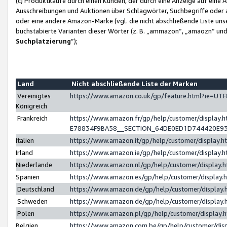
(c) Produktkäufe durch einen Kunden, der durch eine Anzeige auf eine 
Ausschreibungen und Auktionen über Schlagwörter, Suchbegriffe oder 
oder eine andere Amazon-Marke (vgl. die nicht abschließende Liste un
buchstabierte Varianten dieser Wörter (z. B. „ammazon“, „amaozn“ und „
Suchplatzierung
”);
Land
Nicht abschließende Liste der Marken
Vereinigtes
https://www.amazon.co.uk/gp/feature.html?ie=U
Königreich
Frankreich
https://www.amazon.fr/gp/help/customer/displa
E78834F9BA58__SECTION_64DE0ED1D744420E9
Italien
https://www.amazon.it/gp/help/customer/display
Irland
https://www.amazon.ie/gp/help/customer/displa
Niederlande
https://www.amazon.nl/gp/help/customer/display
Spanien
https://www.amazon.es/gp/help/customer/display
Deutschland
https://www.amazon.de/gp/help/customer/displa
Schweden
https://www.amazon.de/gp/help/customer/displa
Polen
https://www.amazon.pl/gp/help/customer/display
Belgien
https://www.amazon.com.be/gp/help/customer/d