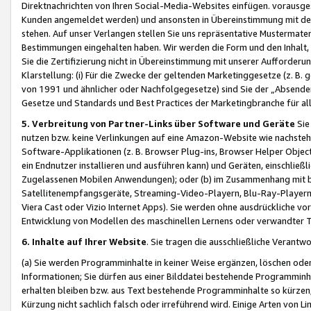
Direktnachrichten von Ihren Social-Media-Websites einfügen. vorausg
Kunden angemeldet werden) und ansonsten in Übereinstimmung mit der
stehen. Auf unser Verlangen stellen Sie uns repräsentative Mustermater
Bestimmungen eingehalten haben. Wir werden die Form und den Inhalt, di
Sie die Zertifizierung nicht in Übereinstimmung mit unserer Aufforderu
Klarstellung: (i) Für die Zwecke der geltenden Marketinggesetze (z. 
von 1991 und ähnlicher oder Nachfolgegesetze) sind Sie der „Absender“ j
Gesetze und Standards und Best Practices der Marketingbranche für 
5. Verbreitung von Partner-Links über Software und Geräte
Sie
nutzen bzw. keine Verlinkungen auf eine Amazon-Website wie nachsteh
Software-Applikationen (z. B. Browser Plug-ins, Browser Helper Objec
ein Endnutzer installieren und ausführen kann) und Geräten, einschlie
Zugelassenen Mobilen Anwendungen); oder (b) im Zusammenhang mit bzw.
Satellitenempfangsgeräte, Streaming-Video-Playern, Blu-Ray-Playern 
Viera Cast oder Vizio Internet Apps). Sie werden ohne ausdrückliche v
Entwicklung von Modellen des maschinellen Lernens oder verwandter 
6. Inhalte auf Ihrer Website
. Sie tragen die ausschließliche Verantwo
(a) Sie werden Programminhalte in keiner Weise ergänzen, löschen oder
Informationen; Sie dürfen aus einer Bilddatei bestehende Programminhal
erhalten bleiben bzw. aus Text bestehende Programminhalte so kürzen, 
Kürzung nicht sachlich falsch oder irreführend wird. Einige Arten von L