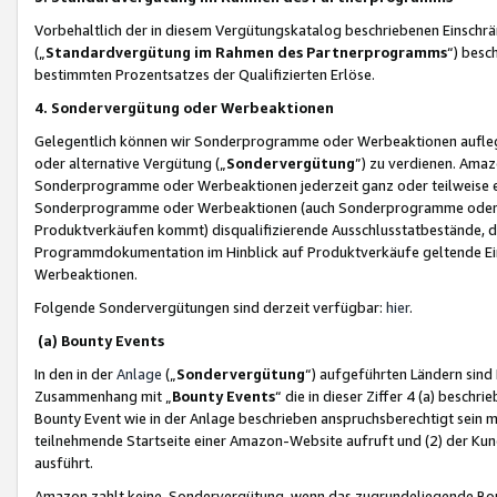
Vorbehaltlich der in diesem Vergütungskatalog beschriebenen Einschr
(„
Standardvergütung im Rahmen des Partnerprogramms
“) besc
bestimmten Prozentsatzes der Qualifizierten Erlöse.
4. Sondervergütung oder Werbeaktionen
Gelegentlich können wir Sonderprogramme oder Werbeaktionen auflegen,
oder alternative Vergütung („
Sondervergütung
”) zu verdienen. Amazo
Sonderprogramme oder Werbeaktionen jederzeit ganz oder teilweise einz
Sonderprogramme oder Werbeaktionen (auch Sonderprogramme oder We
Produktverkäufen kommt) disqualifizierende Ausschlusstatbestände, di
Programmdokumentation im Hinblick auf Produktverkäufe geltende E
Werbeaktionen.
Folgende Sondervergütungen sind derzeit verfügbar:
hier
.
(a) Bounty Events
In den in der
Anlage
(„
Sondervergütung
“) aufgeführten Ländern sind
Zusammenhang mit „
Bounty Events
“ die in dieser Ziffer 4 (a) besch
Bounty Event wie in der Anlage beschrieben anspruchsberechtigt sein mu
teilnehmende Startseite einer Amazon-Website aufruft und (2) der Kun
ausführt.
Amazon zahlt keine Sondervergütung, wenn das zugrundeliegende Boun