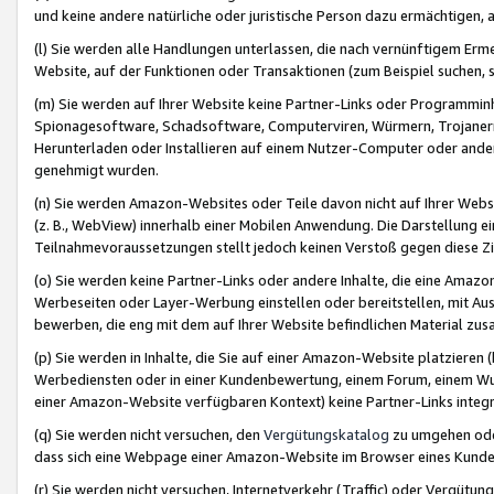
und keine andere natürliche oder juristische Person dazu ermächtigen, a
(l) Sie werden alle Handlungen unterlassen, die nach vernünftigem Erme
Website, auf der Funktionen oder Transaktionen (zum Beispiel suchen, s
(m) Sie werden auf Ihrer Website keine Partner-Links oder Programmin
Spionagesoftware, Schadsoftware, Computerviren, Würmern, Trojaner
Herunterladen oder Installieren auf einem Nutzer-Computer oder ande
genehmigt wurden.
(n) Sie werden Amazon-Websites oder Teile davon nicht auf Ihrer Websi
(z. B., WebView) innerhalb einer Mobilen Anwendung. Die Darstellung ein
Teilnahmevoraussetzungen stellt jedoch keinen Verstoß gegen diese Zif
(o) Sie werden keine Partner-Links oder andere Inhalte, die eine Am
Werbeseiten oder Layer-Werbung einstellen oder bereitstellen, mit Au
bewerben, die eng mit dem auf Ihrer Website befindlichen Material z
(p) Sie werden in Inhalte, die Sie auf einer Amazon-Website platzier
Werbediensten oder in einer Kundenbewertung, einem Forum, einem Wun
einer Amazon-Website verfügbaren Kontext) keine Partner-Links integr
(q) Sie werden nicht versuchen, den
Vergütungskatalog
zu umgehen oder
dass sich eine Webpage einer Amazon-Website im Browser eines Kunden 
(r) Sie werden nicht versuchen, Internetverkehr (Traffic) oder Vergü