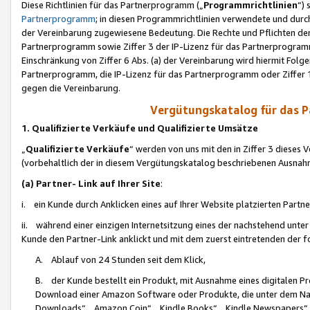
Diese Richtlinien für das Partnerprogramm („
Programmrichtlinien
“)
Partnerprogramm
; in diesen Programmrichtlinien verwendete und durch
der Vereinbarung zugewiesene Bedeutung. Die Rechte und Pflichten de
Partnerprogramm sowie Ziffer 3 der IP-Lizenz für das Partnerprogram
Einschränkung von Ziffer 6 Abs. (a) der Vereinbarung wird hiermit Fol
Partnerprogramm, die IP-Lizenz für das Partnerprogramm oder Ziffer 1
gegen die Vereinbarung.
Vergütungskatalog für das 
1. Qualifizierte Verkäufe und Qualifizierte Umsätze
„
Qualifizierte Verkäufe
“ werden von uns mit den in Ziffer 3 diese
(vorbehaltlich der in diesem Vergütungskatalog beschriebenen Ausnah
(a) Partner- Link auf Ihrer Site
:
i. ein Kunde durch Anklicken eines auf Ihrer Website platzierten Part
ii. während einer einzigen Internetsitzung eines der nachstehend unter (i)
Kunde den Partner-Link anklickt und mit dem zuerst eintretenden der f
A. Ablauf von 24 Stunden seit dem Klick,
B. der Kunde bestellt ein Produkt, mit Ausnahme eines digitalen P
Download einer Amazon Software oder Produkte, die unter dem N
Downloads“, „Amazon Coin“, „Kindle Books“, „Kindle Newspapers“, „