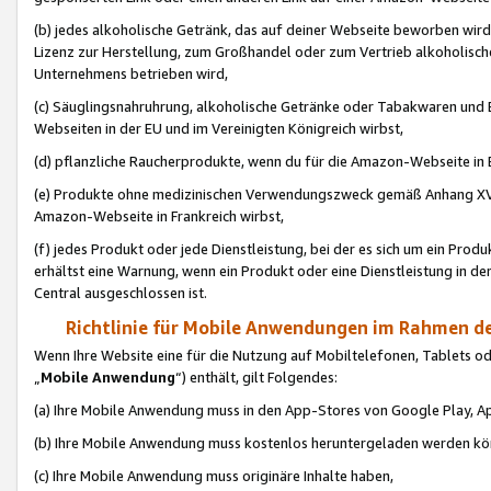
(b) jedes alkoholische Getränk, das auf deiner Webseite beworben wird
Lizenz zur Herstellung, zum Großhandel oder zum Vertrieb alkoholisch
Unternehmens betrieben wird,
(c) Säuglingsnahruhrung, alkoholische Getränke oder Tabakwaren und E
Webseiten in der EU und im Vereinigten Königreich wirbst,
(d) pflanzliche Raucherprodukte, wenn du für die Amazon-Webseite in B
(e) Produkte ohne medizinischen Verwendungszweck gemäß Anhang XVI 
Amazon-Webseite in Frankreich wirbst,
(f) jedes Produkt oder jede Dienstleistung, bei der es sich um ein Prod
erhältst eine Warnung, wenn ein Produkt oder eine Dienstleistung in de
Central ausgeschlossen ist.
Richtlinie für Mobile Anwendungen im Rahmen de
Wenn Ihre Website eine für die Nutzung auf Mobiltelefonen, Tablets 
„
Mobile Anwendung
“) enthält, gilt Folgendes:
(a) Ihre Mobile Anwendung muss in den App-Stores von Google Play, A
(b) Ihre Mobile Anwendung muss kostenlos heruntergeladen werden könn
(c) Ihre Mobile Anwendung muss originäre Inhalte haben,