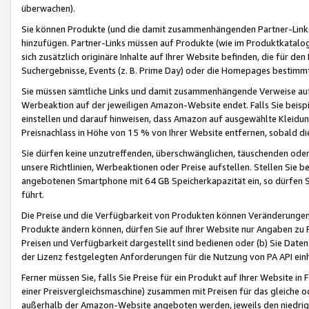
überwachen).
Sie können Produkte (und die damit zusammenhängenden Partner-Links)
hinzufügen. Partner-Links müssen auf Produkte (wie im Produktkatalog de
sich zusätzlich originäre Inhalte auf Ihrer Website befinden, die für 
Suchergebnisse, Events (z. B. Prime Day) oder die Homepages bestimmte
Sie müssen sämtliche Links und damit zusammenhängende Verweise auf z
Werbeaktion auf der jeweiligen Amazon-Website endet. Falls Sie beisp
einstellen und darauf hinweisen, dass Amazon auf ausgewählte Kleidun
Preisnachlass in Höhe von 15 % von Ihrer Website entfernen, sobald di
Sie dürfen keine unzutreffenden, überschwänglichen, täuschenden od
unsere Richtlinien, Werbeaktionen oder Preise aufstellen. Stellen Sie 
angebotenen Smartphone mit 64 GB Speicherkapazität ein, so dürfen S
führt.
Die Preise und die Verfügbarkeit von Produkten können Veränderungen 
Produkte ändern können, dürfen Sie auf Ihrer Website nur Angaben zu P
Preisen und Verfügbarkeit dargestellt sind bedienen oder (b) Sie Daten
der Lizenz festgelegten Anforderungen für die Nutzung von PA API einh
Ferner müssen Sie, falls Sie Preise für ein Produkt auf Ihrer Website in 
einer Preisvergleichsmaschine) zusammen mit Preisen für das gleiche o
außerhalb der Amazon-Website angeboten werden, jeweils den niedrigst