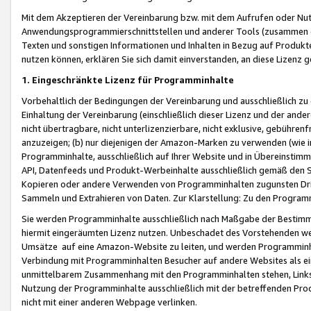
Mit dem Akzeptieren der Vereinbarung bzw. mit dem Aufrufen oder Nutz
Anwendungsprogrammierschnittstellen und anderer Tools (zusammen die
Texten und sonstigen Informationen und Inhalten in Bezug auf Produkte
nutzen können, erklären Sie sich damit einverstanden, an diese Lizenz 
1. Eingeschränkte Lizenz für Programminhalte
Vorbehaltlich der Bedingungen der Vereinbarung und ausschließlich z
Einhaltung der Vereinbarung (einschließlich dieser Lizenz und der ande
nicht übertragbare, nicht unterlizenzierbare, nicht exklusive, gebühren
anzuzeigen; (b) nur diejenigen der Amazon-Marken zu verwenden (wie in 
Programminhalte, ausschließlich auf Ihrer Website und in Übereinstimmu
API, Datenfeeds und Produkt-Werbeinhalte ausschließlich gemäß den Spe
Kopieren oder andere Verwenden von Programminhalten zugunsten Dri
Sammeln und Extrahieren von Daten. Zur Klarstellung: Zu den Program
Sie werden Programminhalte ausschließlich nach Maßgabe der Besti
hiermit eingeräumten Lizenz nutzen. Unbeschadet des Vorstehenden we
Umsätze auf eine Amazon-Website zu leiten, und werden Programminhal
Verbindung mit Programminhalten Besucher auf andere Websites als ein
unmittelbarem Zusammenhang mit den Programminhalten stehen, Links z
Nutzung der Programminhalte ausschließlich mit der betreffenden Pr
nicht mit einer anderen Webpage verlinken.