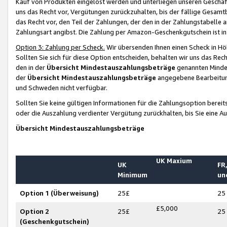
Kauf von Produkten eingelöst werden und unterliegen unseren Geschäf
uns das Recht vor, Vergütungen zurückzuhalten, bis der fällige Gesamt
das Recht vor, den Teil der Zahlungen, der den in der Zahlungstabelle 
Zahlungsart angibst. Die Zahlung per Amazon-Geschenkgutschein ist in
Option 3: Zahlung per Scheck.
Wir übersenden Ihnen einen Scheck in Höh
Sollten Sie sich für diese Option entscheiden, behalten wir uns das Rec
den in der
Übersicht Mindestauszahlungsbeträge
genannten Mindest
der
Übersicht Mindestauszahlungsbeträge
angegebene Bearbeitung
und Schweden nicht verfügbar.
Sollten Sie keine gültigen Informationen für die Zahlungsoption bereit
oder die Auszahlung verdienter Vergütung zurückhalten, bis Sie eine A
Übersicht Mindestauszahlungsbeträge
UK Maxium
UK
FR,
Minimum
un
Option 1 (Überweisung)
25£
25
£5,000
Option 2
25£
25
(Geschenkgutschein)