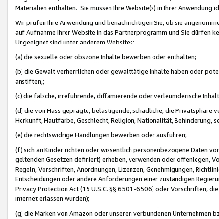
Materialien enthalten. Sie müssen Ihre Website(s) in Ihrer Anwendung ide
Wir prüfen Ihre Anwendung und benachrichtigen Sie, ob sie angenommen
auf Aufnahme Ihrer Website in das Partnerprogramm und Sie dürfen kei
Ungeeignet sind unter anderem Websites:
(a) die sexuelle oder obszöne Inhalte bewerben oder enthalten;
(b) die Gewalt verherrlichen oder gewalttätige Inhalte haben oder pot
anstiften,;
(c) die falsche, irreführende, diffamierende oder verleumderische Inha
(d) die von Hass geprägte, belästigende, schädliche, die Privatsphäre v
Herkunft, Hautfarbe, Geschlecht, Religion, Nationalität, Behinderung, 
(e) die rechtswidrige Handlungen bewerben oder ausführen;
(f) sich an Kinder richten oder wissentlich personenbezogene Daten vo
geltenden Gesetzen definiert) erheben, verwenden oder offenlegen, Vo
Regeln, Vorschriften, Anordnungen, Lizenzen, Genehmigungen, Richtlini
Entscheidungen oder andere Anforderungen einer zuständigen Regierung
Privacy Protection Act (15 U.S.C. §§ 6501-6506) oder Vorschriften, di
Internet erlassen wurden);
(g) die Marken von Amazon oder unseren verbundenen Unternehmen b