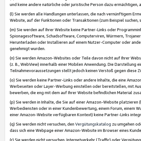
und keine andere natürliche oder juristische Person dazu ermächtigen, a
(l) Sie werden alle Handlungen unterlassen, die nach vernünftigem Erme
Website, auf der Funktionen oder Transaktionen (zum Beispiel suchen, s
(m) Sie werden auf Ihrer Website keine Partner-Links oder Programmin
Spionagesoftware, Schadsoftware, Computerviren, Würmern, Trojaner
Herunterladen oder Installieren auf einem Nutzer-Computer oder ande
genehmigt wurden.
(n) Sie werden Amazon-Websites oder Teile davon nicht auf Ihrer Websi
(z. B., WebView) innerhalb einer Mobilen Anwendung. Die Darstellung ein
Teilnahmevoraussetzungen stellt jedoch keinen Verstoß gegen diese Zif
(o) Sie werden keine Partner-Links oder andere Inhalte, die eine Am
Werbeseiten oder Layer-Werbung einstellen oder bereitstellen, mit Au
bewerben, die eng mit dem auf Ihrer Website befindlichen Material z
(p) Sie werden in Inhalte, die Sie auf einer Amazon-Website platzier
Werbediensten oder in einer Kundenbewertung, einem Forum, einem Wun
einer Amazon-Website verfügbaren Kontext) keine Partner-Links integr
(q) Sie werden nicht versuchen, den
Vergütungskatalog
zu umgehen oder
dass sich eine Webpage einer Amazon-Website im Browser eines Kunden 
(r) Sie werden nicht versuchen, Internetverkehr (Traffic) oder Vergü