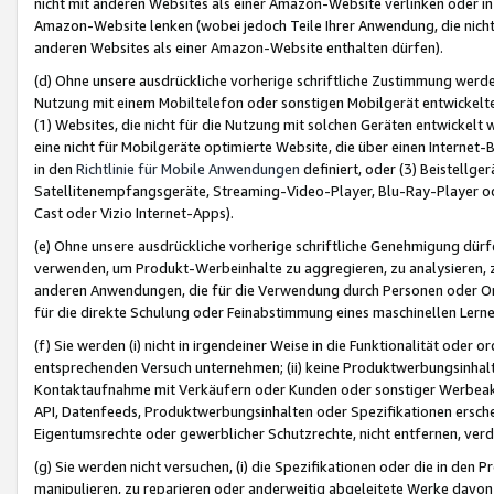
nicht mit anderen Websites als einer Amazon-Website verlinken oder i
Amazon-Website lenken (wobei jedoch Teile Ihrer Anwendung, die nich
anderen Websites als einer Amazon-Website enthalten dürfen).
(d) Ohne unsere ausdrückliche vorherige schriftliche Zustimmung werd
Nutzung mit einem Mobiltelefon oder sonstigen Mobilgerät entwickelt
(1) Websites, die nicht für die Nutzung mit solchen Geräten entwickelt
eine nicht für Mobilgeräte optimierte Website, die über einen Interne
in den
Richtlinie für Mobile Anwendungen
definiert, oder (3) Beistellge
Satellitenempfangsgeräte, Streaming-Video-Player, Blu-Ray-Player ode
Cast oder Vizio Internet-Apps).
(e) Ohne unsere ausdrückliche vorherige schriftliche Genehmigung dürfe
verwenden, um Produkt-Werbeinhalte zu aggregieren, zu analysieren, 
anderen Anwendungen, die für die Verwendung durch Personen oder Or
für die direkte Schulung oder Feinabstimmung eines maschinellen Lern
(f) Sie werden (i) nicht in irgendeiner Weise in die Funktionalität ode
entsprechenden Versuch unternehmen; (ii) keine Produktwerbungsinha
Kontaktaufnahme mit Verkäufern oder Kunden oder sonstiger Werbeaktiv
API, Datenfeeds, Produktwerbungsinhalten oder Spezifikationen erschei
Eigentumsrechte oder gewerblicher Schutzrechte, nicht entfernen, verd
(g) Sie werden nicht versuchen, (i) die Spezifikationen oder die in de
manipulieren, zu reparieren oder anderweitig abgeleitete Werke davon z