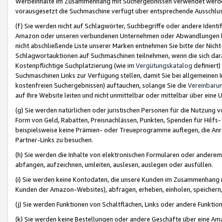
Werbeinhalte im Zusammenhang mit Suchergebnissen verwendet werden,
vorausgesetzt die Suchmaschine verfügt über entsprechende Ausschlu
(f) Sie werden nicht auf Schlagwörter, Suchbegriffe oder andere Ident
Amazon oder unseren verbundenen Unternehmen oder Abwandlungen bzw
nicht abschließende Liste unserer Marken entnehmen Sie bitte der Nich
Schlagwortauktionen auf Suchmaschinen teilnehmen, wenn die sich da
Kostenpflichtige Suchplatzierung (wie im
Vergütungskatalog
definiert
Suchmaschinen Links zur Verfügung stellen, damit Sie bei allgemeinen I
kostenfreien Suchergebnissen) auftauchen, solange Sie die
Vereinbaru
auf Ihre Website leiten und nicht unmittelbar oder mittelbar über eine
(g) Sie werden natürlichen oder juristischen Personen für die Nutzung 
Form von Geld, Rabatten, Preisnachlässen, Punkten, Spenden für Hilfs
beispielsweise keine Prämien- oder Treueprogramme auflegen, die Anrei
Partner-Links zu besuchen.
(h) Sie werden die Inhalte von elektronischen Formularen oder anderem M
abfangen, aufzeichnen, umleiten, auslesen, auslegen oder ausfüllen.
(i) Sie werden keine Kontodaten, die unsere Kunden im Zusammenhang 
Kunden der Amazon-Websites), abfragen, erheben, einholen, speichern,
(j) Sie werden Funktionen von Schaltflächen, Links oder andere Funkti
(k) Sie werden keine Bestellungen oder andere Geschäfte über eine Ama