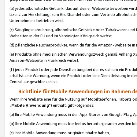
(b) jedes alkoholische Getränk, das auf deiner Webseite beworben wird
Lizenz zur Herstellung, zum Großhandel oder zum Vertrieb alkoholisch
Unternehmens betrieben wird,
(c) Säuglingsnahruhrung, alkoholische Getränke oder Tabakwaren und E
Webseiten in der EU und im Vereinigten Königreich wirbst,
(d) pflanzliche Raucherprodukte, wenn du für die Amazon-Webseite in B
(e) Produkte ohne medizinischen Verwendungszweck gemäß Anhang XVI 
Amazon-Webseite in Frankreich wirbst,
(f) jedes Produkt oder jede Dienstleistung, bei der es sich um ein Prod
erhältst eine Warnung, wenn ein Produkt oder eine Dienstleistung in de
Central ausgeschlossen ist.
Richtlinie für Mobile Anwendungen im Rahmen de
Wenn Ihre Website eine für die Nutzung auf Mobiltelefonen, Tablets 
„
Mobile Anwendung
“) enthält, gilt Folgendes:
(a) Ihre Mobile Anwendung muss in den App-Stores von Google Play, A
(b) Ihre Mobile Anwendung muss kostenlos heruntergeladen werden könn
(c) Ihre Mobile Anwendung muss originäre Inhalte haben,