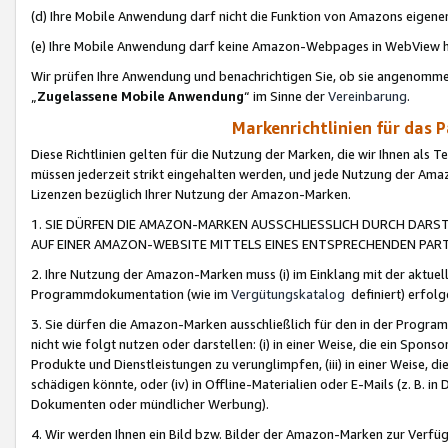
(d) Ihre Mobile Anwendung darf nicht die Funktion von Amazons eige
(e) Ihre Mobile Anwendung darf keine Amazon-Webpages in WebView 
Wir prüfen Ihre Anwendung und benachrichtigen Sie, ob sie angenomm
„
Zugelassene Mobile Anwendung
“ im Sinne der
Vereinbarung
.
Markenrichtlinien für das 
Diese Richtlinien gelten für die Nutzung der Marken, die wir Ihnen als 
müssen jederzeit strikt eingehalten werden, und jede Nutzung der Ama
Lizenzen bezüglich Ihrer Nutzung der Amazon-Marken.
1. SIE DÜRFEN DIE AMAZON-MARKEN AUSSCHLIESSLICH DURCH DARS
AUF EINER AMAZON-WEBSITE MITTELS EINES ENTSPRECHENDEN PART
2. Ihre Nutzung der Amazon-Marken muss (i) im Einklang mit der aktuells
Programmdokumentation (wie im
Vergütungskatalog
definiert) erfolg
3. Sie dürfen die Amazon-Marken ausschließlich für den in der Progr
nicht wie folgt nutzen oder darstellen: (i) in einer Weise, die ein Spo
Produkte und Dienstleistungen zu verunglimpfen, (iii) in einer Weise
schädigen könnte, oder (iv) in Offline-Materialien oder E-Mails (z. B.
Dokumenten oder mündlicher Werbung).
4. Wir werden Ihnen ein Bild bzw. Bilder der Amazon-Marken zur Verfüg