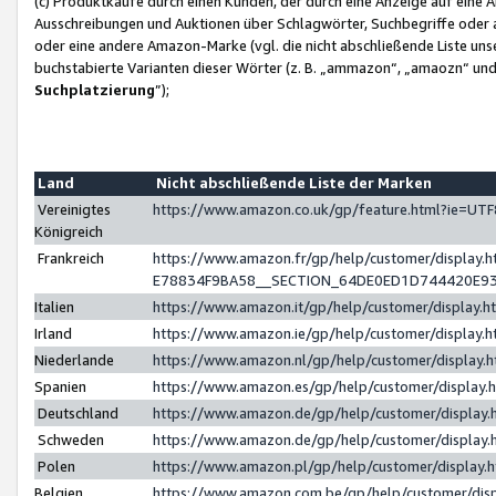
(c) Produktkäufe durch einen Kunden, der durch eine Anzeige auf eine 
Ausschreibungen und Auktionen über Schlagwörter, Suchbegriffe oder 
oder eine andere Amazon-Marke (vgl. die nicht abschließende Liste un
buchstabierte Varianten dieser Wörter (z. B. „ammazon“, „amaozn“ und „
Suchplatzierung
”);
Land
Nicht abschließende Liste der Marken
Vereinigtes
https://www.amazon.co.uk/gp/feature.html?ie=U
Königreich
Frankreich
https://www.amazon.fr/gp/help/customer/displa
E78834F9BA58__SECTION_64DE0ED1D744420E9
Italien
https://www.amazon.it/gp/help/customer/display
Irland
https://www.amazon.ie/gp/help/customer/displa
Niederlande
https://www.amazon.nl/gp/help/customer/display
Spanien
https://www.amazon.es/gp/help/customer/display
Deutschland
https://www.amazon.de/gp/help/customer/displa
Schweden
https://www.amazon.de/gp/help/customer/displa
Polen
https://www.amazon.pl/gp/help/customer/display
Belgien
https://www.amazon.com.be/gp/help/customer/d