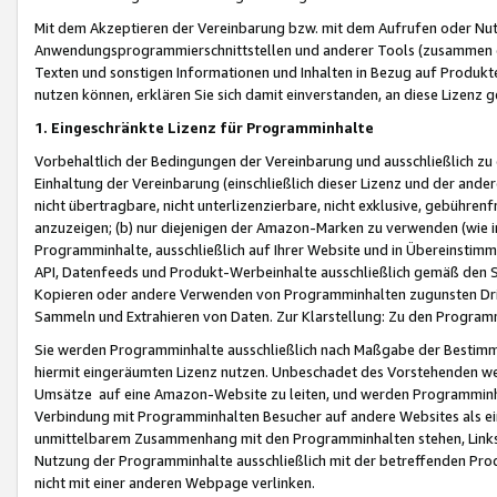
Mit dem Akzeptieren der Vereinbarung bzw. mit dem Aufrufen oder Nutz
Anwendungsprogrammierschnittstellen und anderer Tools (zusammen die
Texten und sonstigen Informationen und Inhalten in Bezug auf Produkte
nutzen können, erklären Sie sich damit einverstanden, an diese Lizenz 
1. Eingeschränkte Lizenz für Programminhalte
Vorbehaltlich der Bedingungen der Vereinbarung und ausschließlich z
Einhaltung der Vereinbarung (einschließlich dieser Lizenz und der ande
nicht übertragbare, nicht unterlizenzierbare, nicht exklusive, gebühren
anzuzeigen; (b) nur diejenigen der Amazon-Marken zu verwenden (wie in 
Programminhalte, ausschließlich auf Ihrer Website und in Übereinstimmu
API, Datenfeeds und Produkt-Werbeinhalte ausschließlich gemäß den Spe
Kopieren oder andere Verwenden von Programminhalten zugunsten Dri
Sammeln und Extrahieren von Daten. Zur Klarstellung: Zu den Program
Sie werden Programminhalte ausschließlich nach Maßgabe der Besti
hiermit eingeräumten Lizenz nutzen. Unbeschadet des Vorstehenden we
Umsätze auf eine Amazon-Website zu leiten, und werden Programminhal
Verbindung mit Programminhalten Besucher auf andere Websites als ein
unmittelbarem Zusammenhang mit den Programminhalten stehen, Links z
Nutzung der Programminhalte ausschließlich mit der betreffenden Pr
nicht mit einer anderen Webpage verlinken.