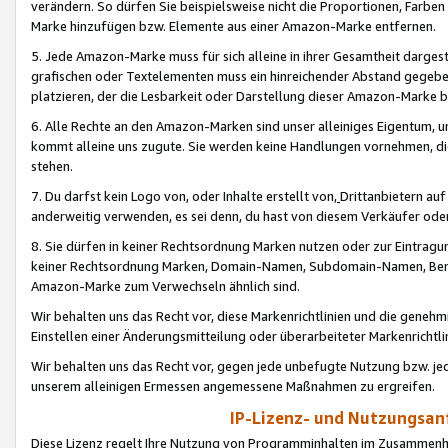
verändern. So dürfen Sie beispielsweise nicht die Proportionen, Farb
Marke hinzufügen bzw. Elemente aus einer Amazon-Marke entfernen.
5. Jede Amazon-Marke muss für sich alleine in ihrer Gesamtheit darge
grafischen oder Textelementen muss ein hinreichender Abstand gegebe
platzieren, der die Lesbarkeit oder Darstellung dieser Amazon-Marke b
6. Alle Rechte an den Amazon-Marken sind unser alleiniges Eigentum, 
kommt alleine uns zugute. Sie werden keine Handlungen vornehmen, 
stehen.
7. Du darfst kein Logo von, oder Inhalte erstellt von,
Drittanbietern au
anderweitig verwenden, es sei denn, du hast von diesem Verkäufer oder
8. Sie dürfen in keiner Rechtsordnung Marken nutzen oder zur Eintragu
keiner Rechtsordnung Marken, Domain-Namen, Subdomain-Namen, Benu
Amazon-Marke zum Verwechseln ähnlich sind.
Wir behalten uns das Recht vor, diese Markenrichtlinien und die gene
Einstellen einer Änderungsmitteilung oder überarbeiteter Markenricht
Wir behalten uns das Recht vor, gegen jede unbefugte Nutzung bzw. jede 
unserem alleinigen Ermessen angemessene Maßnahmen zu ergreifen.
IP-Lizenz- und Nutzungsan
Diese Lizenz regelt Ihre Nutzung von Programminhalten im Zusammen