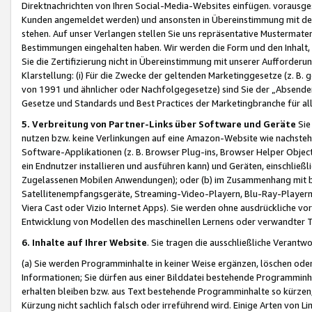
Direktnachrichten von Ihren Social-Media-Websites einfügen. vorausg
Kunden angemeldet werden) und ansonsten in Übereinstimmung mit der
stehen. Auf unser Verlangen stellen Sie uns repräsentative Mustermater
Bestimmungen eingehalten haben. Wir werden die Form und den Inhalt, di
Sie die Zertifizierung nicht in Übereinstimmung mit unserer Aufforderu
Klarstellung: (i) Für die Zwecke der geltenden Marketinggesetze (z. 
von 1991 und ähnlicher oder Nachfolgegesetze) sind Sie der „Absender“ j
Gesetze und Standards und Best Practices der Marketingbranche für 
5. Verbreitung von Partner-Links über Software und Geräte
Sie
nutzen bzw. keine Verlinkungen auf eine Amazon-Website wie nachsteh
Software-Applikationen (z. B. Browser Plug-ins, Browser Helper Objec
ein Endnutzer installieren und ausführen kann) und Geräten, einschlie
Zugelassenen Mobilen Anwendungen); oder (b) im Zusammenhang mit bzw.
Satellitenempfangsgeräte, Streaming-Video-Playern, Blu-Ray-Playern 
Viera Cast oder Vizio Internet Apps). Sie werden ohne ausdrückliche v
Entwicklung von Modellen des maschinellen Lernens oder verwandter 
6. Inhalte auf Ihrer Website
. Sie tragen die ausschließliche Verantwo
(a) Sie werden Programminhalte in keiner Weise ergänzen, löschen oder
Informationen; Sie dürfen aus einer Bilddatei bestehende Programminhal
erhalten bleiben bzw. aus Text bestehende Programminhalte so kürzen, 
Kürzung nicht sachlich falsch oder irreführend wird. Einige Arten von L