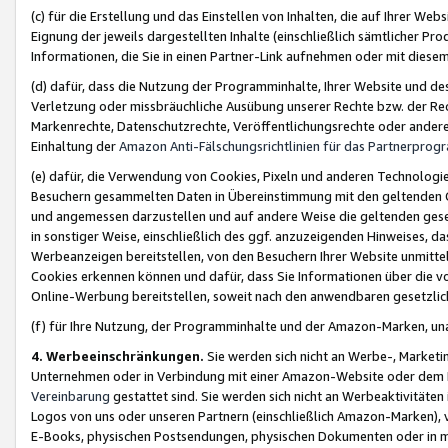
(c) für die Erstellung und das Einstellen von Inhalten, die auf Ihrer We
Eignung der jeweils dargestellten Inhalte (einschließlich sämtlicher 
Informationen, die Sie in einen Partner-Link aufnehmen oder mit diese
(d) dafür, dass die Nutzung der Programminhalte, Ihrer Website und des 
Verletzung oder missbräuchliche Ausübung unserer Rechte bzw. der Recht
Markenrechte, Datenschutzrechte, Veröffentlichungsrechte oder anderer
Einhaltung der
Amazon Anti-Fälschungsrichtlinien für das Partnerpro
(e) dafür, die Verwendung von Cookies, Pixeln und anderen Technologien
Besuchern gesammelten Daten in Übereinstimmung mit den geltenden Ge
und angemessen darzustellen und auf andere Weise die geltenden geset
in sonstiger Weise, einschließlich des ggf. anzuzeigenden Hinweises, d
Werbeanzeigen bereitstellen, von den Besuchern Ihrer Website unmitte
Cookies erkennen können und dafür, dass Sie Informationen über die v
Online-Werbung bereitstellen, soweit nach den anwendbaren gesetzlic
(f) für Ihre Nutzung, der Programminhalte und der Amazon-Marken, u
4. Werbeeinschränkungen.
Sie werden sich nicht an Werbe-, Market
Unternehmen oder in Verbindung mit einer Amazon-Website oder dem Pa
Vereinbarung
gestattet sind. Sie werden sich nicht an Werbeaktivitäten
Logos von uns oder unseren Partnern (einschließlich Amazon-Marken), 
E-Books, physischen Postsendungen, physischen Dokumenten oder in 