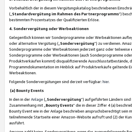
Vorbehaltlich der in diesem Vergütungskatalog beschriebenen Einschr
(„
Standardvergütung im Rahmen des Partnerprogramms
“) besc
bestimmten Prozentsatzes der Qualifizierten Erlöse.
4. Sondervergütung oder Werbeaktionen
Gelegentlich können wir Sonderprogramme oder Werbeaktionen auflegen,
oder alternative Vergütung („
Sondervergütung
”) zu verdienen. Amazo
Sonderprogramme oder Werbeaktionen jederzeit ganz oder teilweise einz
Sonderprogramme oder Werbeaktionen (auch Sonderprogramme oder We
Produktverkäufen kommt) disqualifizierende Ausschlusstatbestände, di
Programmdokumentation im Hinblick auf Produktverkäufe geltende E
Werbeaktionen.
Folgende Sondervergütungen sind derzeit verfügbar:
hier
.
(a) Bounty Events
In den in der
Anlage
(„
Sondervergütung
“) aufgeführten Ländern sind
Zusammenhang mit „
Bounty Events
“ die in dieser Ziffer 4 (a) besch
Bounty Event wie in der Anlage beschrieben anspruchsberechtigt sein mu
teilnehmende Startseite einer Amazon-Website aufruft und (2) der Kun
ausführt.
Amazon zahlt keine Sondervergütung, wenn das zugrundeliegende Boun