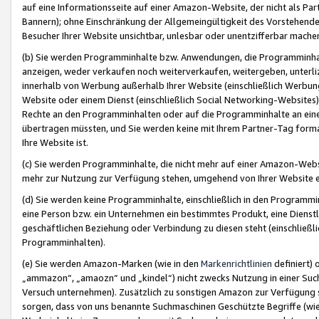
auf eine Informationsseite auf einer Amazon-Website, der nicht als Part
Bannern); ohne Einschränkung der Allgemeingültigkeit des Vorstehende
Besucher Ihrer Website unsichtbar, unlesbar oder unentzifferbar mache
(b) Sie werden Programminhalte bzw. Anwendungen, die Programminhalt
anzeigen, weder verkaufen noch weiterverkaufen, weitergeben, unterli
innerhalb von Werbung außerhalb Ihrer Website (einschließlich Werbun
Website oder einem Dienst (einschließlich Social Networking-Website
Rechte an den Programminhalten oder auf die Programminhalte an eine a
übertragen müssten, und Sie werden keine mit Ihrem Partner-Tag formati
Ihre Website ist.
(c) Sie werden Programminhalte, die nicht mehr auf einer Amazon-Websit
mehr zur Nutzung zur Verfügung stehen, umgehend von Ihrer Website e
(d) Sie werden keine Programminhalte, einschließlich in den Programmin
eine Person bzw. ein Unternehmen ein bestimmtes Produkt, eine Dienstle
geschäftlichen Beziehung oder Verbindung zu diesen steht (einschließli
Programminhalten).
(e) Sie werden Amazon-Marken (wie in den
Markenrichtlinien
definiert) 
„ammazon“, „amaozn“ und „kindel“) nicht zwecks Nutzung in einer Suc
Versuch unternehmen). Zusätzlich zu sonstigen Amazon zur Verfügung 
sorgen, dass von uns benannte Suchmaschinen Geschützte Begriffe (wie 