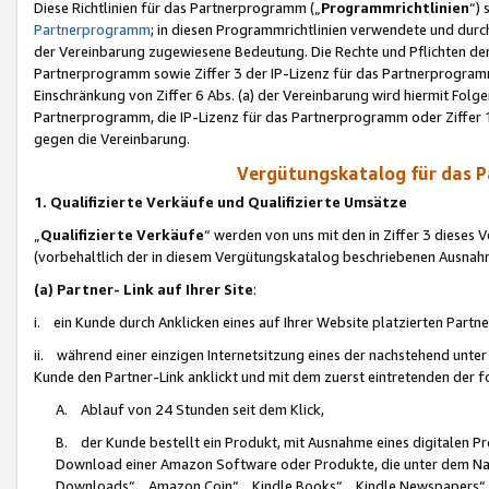
Diese Richtlinien für das Partnerprogramm („
Programmrichtlinien
“)
Partnerprogramm
; in diesen Programmrichtlinien verwendete und durch
der Vereinbarung zugewiesene Bedeutung. Die Rechte und Pflichten de
Partnerprogramm sowie Ziffer 3 der IP-Lizenz für das Partnerprogram
Einschränkung von Ziffer 6 Abs. (a) der Vereinbarung wird hiermit Fol
Partnerprogramm, die IP-Lizenz für das Partnerprogramm oder Ziffer 1
gegen die Vereinbarung.
Vergütungskatalog für das 
1. Qualifizierte Verkäufe und Qualifizierte Umsätze
„
Qualifizierte Verkäufe
“ werden von uns mit den in Ziffer 3 diese
(vorbehaltlich der in diesem Vergütungskatalog beschriebenen Ausnah
(a) Partner- Link auf Ihrer Site
:
i. ein Kunde durch Anklicken eines auf Ihrer Website platzierten Part
ii. während einer einzigen Internetsitzung eines der nachstehend unter (i)
Kunde den Partner-Link anklickt und mit dem zuerst eintretenden der f
A. Ablauf von 24 Stunden seit dem Klick,
B. der Kunde bestellt ein Produkt, mit Ausnahme eines digitalen P
Download einer Amazon Software oder Produkte, die unter dem N
Downloads“, „Amazon Coin“, „Kindle Books“, „Kindle Newspapers“, „