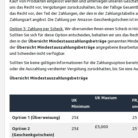
Kauf von Produkten eingelöst werden und unterliegen unseren Geschäf
uns das Recht vor, Vergütungen zurückzuhalten, bis der fällige Gesamt
das Recht vor, den Teil der Zahlungen, der den in der Zahlungstabelle 
Zahlungsart angibst. Die Zahlung per Amazon-Geschenkgutschein ist in
Option 3: Zahlung per Scheck.
Wir übersenden Ihnen einen Scheck in Höh
Sollten Sie sich für diese Option entscheiden, behalten wir uns das Rec
den in der
Übersicht Mindestauszahlungsbeträge
genannten Mindest
der
Übersicht Mindestauszahlungsbeträge
angegebene Bearbeitung
und Schweden nicht verfügbar.
Sollten Sie keine gültigen Informationen für die Zahlungsoption bereit
oder die Auszahlung verdienter Vergütung zurückhalten, bis Sie eine A
Übersicht Mindestauszahlungsbeträge
UK Maxium
UK
FR,
Minimum
un
Option 1 (Überweisung)
25£
25
£5,000
Option 2
25£
25
(Geschenkgutschein)