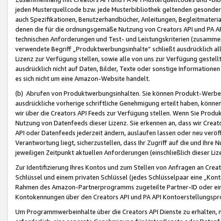
jeden Musterquellcode bzw. jede Musterbibliothek geltenden gesonder
auch Spezifikationen, Benutzerhandbücher, Anleitungen, Begleitmaterial
denen die für die ordnungsgemäße Nutzung von Creators API und PA A
technischen Anforderungen und Test- und Leistungskriterien (zusammen
verwendete Begriff „Produktwerbungsinhalte“ schließt ausdrücklich al
Lizenz zur Verfügung stellen, sowie alle von uns zur Verfügung gestel
ausdrücklich nicht auf Daten, Bilder, Texte oder sonstige Informatione
es sich nicht um eine Amazon-Website handelt.
(b) Abrufen von Produktwerbungsinhalten. Sie können Produkt-Werbein
ausdrückliche vorherige schriftliche Genehmigung erteilt haben, könn
wir über die Creators API Feeds zur Verfügung stellen. Wenn Sie Produk
Nutzung von Datenfeeds dieser Lizenz. Sie erkennen an, dass wir Creat
API oder Datenfeeds jederzeit ändern, auslaufen lassen oder neu veröffe
Verantwortung liegt, sicherzustellen, dass Ihr Zugriff auf die und Ihr
jeweiligen Zeitpunkt aktuellen Anforderungen (einschließlich dieser Liz
Zur Identifizierung Ihres Kontos und zum Stellen von Anfragen an Crea
Schlüssel und einem privaten Schlüssel (jedes Schlüsselpaar eine „Kon
Rahmen des Amazon-Partnerprogramms zugeteilte Partner-ID oder ein
Kontokennungen über den Creators API und PA API Kontoerstellungspro
Um Programmwerbeinhalte über die Creators API Dienste zu erhalten, m