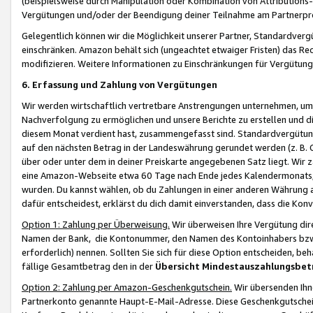
(beispielsweise durch Manipulation oder Kombination von Attributions-
Vergütungen und/oder der Beendigung deiner Teilnahme am Partnerp
Gelegentlich können wir die Möglichkeit unserer Partner, Standardv
einschränken. Amazon behält sich (ungeachtet etwaiger Fristen) das Re
modifizieren. Weitere Informationen zu Einschränkungen für Vergütung
6. Erfassung und Zahlung von Vergütungen
Wir werden wirtschaftlich vertretbare Anstrengungen unternehmen, um 
Nachverfolgung zu ermöglichen und unsere Berichte zu erstellen und di
diesem Monat verdient hast, zusammengefasst sind. Standardvergütung
auf den nächsten Betrag in der Landeswährung gerundet werden (z. B. C
über oder unter dem in deiner Preiskarte angegebenen Satz liegt. Wir
eine Amazon-Webseite etwa 60 Tage nach Ende jedes Kalendermonats, i
wurden. Du kannst wählen, ob du Zahlungen in einer anderen Währung
dafür entscheidest, erklärst du dich damit einverstanden, dass die K
Option 1: Zahlung per Überweisung.
Wir überweisen Ihre Vergütung dir
Namen der Bank, die Kontonummer, den Namen des Kontoinhabers bzw. a
erforderlich) nennen. Sollten Sie sich für diese Option entscheiden, be
fällige Gesamtbetrag den in der
Übersicht Mindestauszahlungsbet
Option 2: Zahlung per Amazon-Geschenkgutschein.
Wir übersenden Ihne
Partnerkonto genannte Haupt-E-Mail-Adresse. Diese Geschenkgutschei