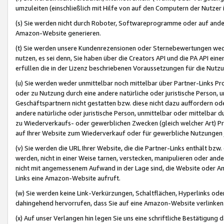
umzuleiten (einschließlich mit Hilfe von auf den Computern der Nutzer i
(s) Sie werden nicht durch Roboter, Softwareprogramme oder auf andere
Amazon-Website generieren.
(t) Sie werden unsere Kundenrezensionen oder Sternebewertungen wed
nutzen, es sei denn, Sie haben über die Creators API und die PA API e
erfüllen die in der Lizenz beschriebenen Voraussetzungen für die Nutzu
(u) Sie werden weder unmittelbar noch mittelbar über Partner-Links P
oder zu Nutzung durch eine andere natürliche oder juristische Person,
Geschäftspartnern nicht gestatten bzw. diese nicht dazu auffordern od
andere natürliche oder juristische Person, unmittelbar oder mittelbar
zu Wiederverkaufs- oder gewerblichen Zwecken (gleich welcher Art) 
auf Ihrer Website zum Wiederverkauf oder für gewerbliche Nutzungen 
(v) Sie werden die URL Ihrer Website, die die Partner-Links enthält b
werden, nicht in einer Weise tarnen, verstecken, manipulieren oder and
nicht mit angemessenem Aufwand in der Lage sind, die Website oder A
Links eine Amazon-Website aufruft.
(w) Sie werden keine Link-Verkürzungen, Schaltflächen, Hyperlinks ode
dahingehend hervorrufen, dass Sie auf eine Amazon-Website verlinken
(x) Auf unser Verlangen hin legen Sie uns eine schriftliche Bestätigung