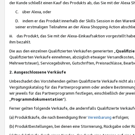
der Kunde schließt einen Kauf des Produkts ab, das Sie mit der Alexa 
C. über Alexa, oder
D. indem er das Produkt innerhalb der Skills Session in den Waren
seiner erstmaligen Teilnahme an der Alexa Shopping Action abschlie
iii. das Produkt, das Sie mit der Alexa-Einkaufsaktion vorgestellt ha
ihm bezahlt.
Die aus den einzelnen Qualifizierten Verkäufen generierten „
Qualifizi
Qualifizierten Verkäufe einnehmen, abzüglich etwaiger Versandkosten
Mehrwertsteuer), Servicegebühren, Gutschriften, Preisnachlässe, Bear
2. Ausgeschlossene Verkäufe
Unbeschadet des Vorstehenden gelten Qualifizierte Verkäufe nicht als
Vergütungskatalog für das Partnerprogramm oder andere Bestimmungen,
wir jeweils für das Partnerprogramm festlegen, einschließlich der jewe
„
Programmdokumentation
“).
Ferner gelten folgende Verkäufe, die andernfalls Qualifizierte Verkä
(a) Produktkäufe, die nach Beendigung Ihrer
Vereinbarung
erfolgen;
(b) Produktbestellungen, bei denen eine Stornierung, Rückgabe oder R