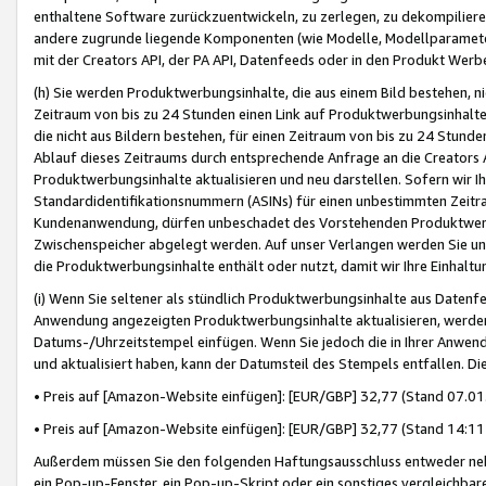
enthaltene Software zurückzuentwickeln, zu zerlegen, zu dekompilier
andere zugrunde liegende Komponenten (wie Modelle, Modellparameter
mit der Creators API, der PA API, Datenfeeds oder in den Produkt Werb
(h) Sie werden Produktwerbungsinhalte, die aus einem Bild bestehen, ni
Zeitraum von bis zu 24 Stunden einen Link auf Produktwerbungsinhalte
die nicht aus Bildern bestehen, für einen Zeitraum von bis zu 24 Stund
Ablauf dieses Zeitraums durch entsprechende Anfrage an die Creators 
Produktwerbungsinhalte aktualisieren und neu darstellen. Sofern wir Ih
Standardidentifikationsnummern (ASINs) für einen unbestimmten Zeitra
Kundenanwendung, dürfen unbeschadet des Vorstehenden Produktwerbu
Zwischenspeicher abgelegt werden. Auf unser Verlangen werden Sie un
die Produktwerbungsinhalte enthält oder nutzt, damit wir Ihre Einhalt
(i) Wenn Sie seltener als stündlich Produktwerbungsinhalte aus Datenfe
Anwendung angezeigten Produktwerbungsinhalte aktualisieren, werden 
Datums-/Uhrzeitstempel einfügen. Wenn Sie jedoch die in Ihrer Anwe
und aktualisiert haben, kann der Datumsteil des Stempels entfallen. Dies
• Preis auf [Amazon-Website einfügen]: [EUR/GBP] 32,77 (Stand 07.01.
• Preis auf [Amazon-Website einfügen]: [EUR/GBP] 32,77 (Stand 14:11 
Außerdem müssen Sie den folgenden Haftungsausschluss entweder neb
ein Pop-up-Fenster, ein Pop-up-Skript oder ein sonstiges vergleichba