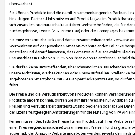
überwachen).
Sie können Produkte (und die damit zusammenhängenden Partner-Links)
hinzufügen. Partner-Links müssen auf Produkte (wie im Produktkatalog de
sich zusätzlich originäre Inhalte auf Ihrer Website befinden, die für 
Suchergebnisse, Events (z. B. Prime Day) oder die Homepages bestimmte
Sie müssen sämtliche Links und damit zusammenhängende Verweise auf z
Werbeaktion auf der jeweiligen Amazon-Website endet. Falls Sie beisp
einstellen und darauf hinweisen, dass Amazon auf ausgewählte Kleidun
Preisnachlass in Höhe von 15 % von Ihrer Website entfernen, sobald di
Sie dürfen keine unzutreffenden, überschwänglichen, täuschenden od
unsere Richtlinien, Werbeaktionen oder Preise aufstellen. Stellen Sie 
angebotenen Smartphone mit 64 GB Speicherkapazität ein, so dürfen S
führt.
Die Preise und die Verfügbarkeit von Produkten können Veränderungen 
Produkte ändern können, dürfen Sie auf Ihrer Website nur Angaben zu P
Preisen und Verfügbarkeit dargestellt sind bedienen oder (b) Sie Daten
der Lizenz festgelegten Anforderungen für die Nutzung von PA API einh
Ferner müssen Sie, falls Sie Preise für ein Produkt auf Ihrer Website in 
einer Preisvergleichsmaschine) zusammen mit Preisen für das gleiche o
außerhalb der Amazon-Website angeboten werden, jeweils den niedrigst