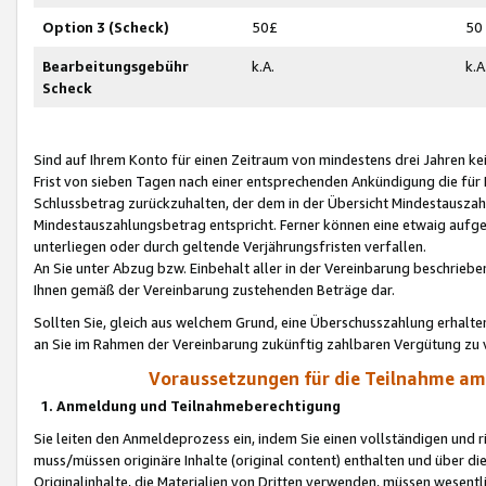
Option 3 (Scheck)
50£
50
Bearbeitungsgebühr
k.A.
k.A
Scheck
Sind auf Ihrem Konto für einen Zeitraum von mindestens drei Jahren kein
Frist von sieben Tagen nach einer entsprechenden Ankündigung die für
Schlussbetrag zurückzuhalten, der dem in der Übersicht Mindestausz
Mindestauszahlungsbetrag entspricht. Ferner können eine etwaig aufg
unterliegen oder durch geltende Verjährungsfristen verfallen.
An Sie unter Abzug bzw. Einbehalt aller in der Vereinbarung beschrieb
Ihnen gemäß der Vereinbarung zustehenden Beträge dar.
Sollten Sie, gleich aus welchem Grund, eine Überschusszahlung erhalte
an Sie im Rahmen der Vereinbarung zukünftig zahlbaren Vergütung zu 
Voraussetzungen für die Teilnahme a
1. Anmeldung und Teilnahmeberechtigung
Sie leiten den Anmeldeprozess ein, indem Sie einen vollständigen und 
muss/müssen originäre Inhalte (original content) enthalten und über d
Originalinhalte, die Materialien von Dritten verwenden, müssen wese