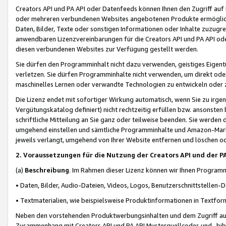
Creators API und PA API oder Datenfeeds können Ihnen den Zugriff auf D
oder mehreren verbundenen Websites angebotenen Produkte ermögliche
Daten, Bilder, Texte oder sonstigen Informationen oder Inhalte zuzugre
anwendbaren Lizenzvereinbarungen für die Creators API und PA API od
diesen verbundenen Websites zur Verfügung gestellt werden.
Sie dürfen den Programminhalt nicht dazu verwenden, geistiges Eigent
verletzen. Sie dürfen Programminhalte nicht verwenden, um direkt ode
maschinelles Lernen oder verwandte Technologien zu entwickeln oder zu
Die Lizenz endet mit sofortiger Wirkung automatisch, wenn Sie zu irg
Vergütungskatalog definiert) nicht rechtzeitig erfüllen bzw. ansonsten
schriftliche Mitteilung an Sie ganz oder teilweise beenden. Sie werden
umgehend einstellen und sämtliche Programminhalte und Amazon-Marke
jeweils verlangt, umgehend von Ihrer Website entfernen und löschen od
2. Voraussetzungen für die Nutzung der Creators API und der P
(a)
Beschreibung
. Im Rahmen dieser Lizenz können wir Ihnen Programmi
• Daten, Bilder, Audio-Dateien, Videos, Logos, Benutzerschnittstellen-
• Textmaterialien, wie beispielsweise Produktinformationen in Textfor
Neben den vorstehenden Produktwerbungsinhalten und dem Zugriff auf 
Zusammenhang mit Creators API und PA API Musterquellcodes und -bibli