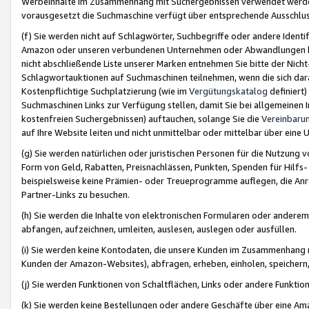
Werbeinhalte im Zusammenhang mit Suchergebnissen verwendet werden,
vorausgesetzt die Suchmaschine verfügt über entsprechende Ausschlu
(f) Sie werden nicht auf Schlagwörter, Suchbegriffe oder andere Ident
Amazon oder unseren verbundenen Unternehmen oder Abwandlungen bzw
nicht abschließende Liste unserer Marken entnehmen Sie bitte der Nich
Schlagwortauktionen auf Suchmaschinen teilnehmen, wenn die sich da
Kostenpflichtige Suchplatzierung (wie im
Vergütungskatalog
definiert
Suchmaschinen Links zur Verfügung stellen, damit Sie bei allgemeinen I
kostenfreien Suchergebnissen) auftauchen, solange Sie die
Vereinbaru
auf Ihre Website leiten und nicht unmittelbar oder mittelbar über eine
(g) Sie werden natürlichen oder juristischen Personen für die Nutzung 
Form von Geld, Rabatten, Preisnachlässen, Punkten, Spenden für Hilfs
beispielsweise keine Prämien- oder Treueprogramme auflegen, die Anrei
Partner-Links zu besuchen.
(h) Sie werden die Inhalte von elektronischen Formularen oder anderem M
abfangen, aufzeichnen, umleiten, auslesen, auslegen oder ausfüllen.
(i) Sie werden keine Kontodaten, die unsere Kunden im Zusammenhang 
Kunden der Amazon-Websites), abfragen, erheben, einholen, speichern,
(j) Sie werden Funktionen von Schaltflächen, Links oder andere Funkti
(k) Sie werden keine Bestellungen oder andere Geschäfte über eine Ama