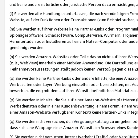
und keine andere natürliche oder juristische Person dazu ermächtigen, a
(l) Sie werden alle Handlungen unterlassen, die nach vernünftigem Erme
Website, auf der Funktionen oder Transaktionen (zum Beispiel suchen, s
(m) Sie werden auf Ihrer Website keine Partner-Links oder Programmin
Spionagesoftware, Schadsoftware, Computerviren, Würmern, Trojaner
Herunterladen oder Installieren auf einem Nutzer-Computer oder ande
genehmigt wurden.
(n) Sie werden Amazon-Websites oder Teile davon nicht auf Ihrer Websi
(z. B., WebView) innerhalb einer Mobilen Anwendung. Die Darstellung ein
Teilnahmevoraussetzungen stellt jedoch keinen Verstoß gegen diese Zif
(o) Sie werden keine Partner-Links oder andere Inhalte, die eine Am
Werbeseiten oder Layer-Werbung einstellen oder bereitstellen, mit Au
bewerben, die eng mit dem auf Ihrer Website befindlichen Material z
(p) Sie werden in Inhalte, die Sie auf einer Amazon-Website platzier
Werbediensten oder in einer Kundenbewertung, einem Forum, einem Wun
einer Amazon-Website verfügbaren Kontext) keine Partner-Links integr
(q) Sie werden nicht versuchen, den
Vergütungskatalog
zu umgehen oder
dass sich eine Webpage einer Amazon-Website im Browser eines Kunden 
(r) Sie werden nicht versuchen, Internetverkehr (Traffic) oder Vergü