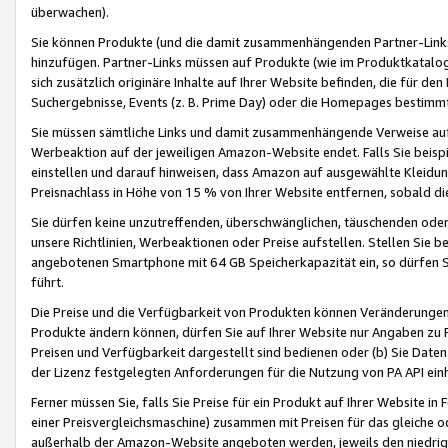
überwachen).
Sie können Produkte (und die damit zusammenhängenden Partner-Links)
hinzufügen. Partner-Links müssen auf Produkte (wie im Produktkatalog de
sich zusätzlich originäre Inhalte auf Ihrer Website befinden, die für 
Suchergebnisse, Events (z. B. Prime Day) oder die Homepages bestimmte
Sie müssen sämtliche Links und damit zusammenhängende Verweise auf z
Werbeaktion auf der jeweiligen Amazon-Website endet. Falls Sie beisp
einstellen und darauf hinweisen, dass Amazon auf ausgewählte Kleidun
Preisnachlass in Höhe von 15 % von Ihrer Website entfernen, sobald di
Sie dürfen keine unzutreffenden, überschwänglichen, täuschenden od
unsere Richtlinien, Werbeaktionen oder Preise aufstellen. Stellen Sie 
angebotenen Smartphone mit 64 GB Speicherkapazität ein, so dürfen S
führt.
Die Preise und die Verfügbarkeit von Produkten können Veränderungen 
Produkte ändern können, dürfen Sie auf Ihrer Website nur Angaben zu P
Preisen und Verfügbarkeit dargestellt sind bedienen oder (b) Sie Daten
der Lizenz festgelegten Anforderungen für die Nutzung von PA API einh
Ferner müssen Sie, falls Sie Preise für ein Produkt auf Ihrer Website in 
einer Preisvergleichsmaschine) zusammen mit Preisen für das gleiche o
außerhalb der Amazon-Website angeboten werden, jeweils den niedrigst