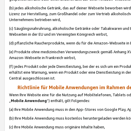
(b) jedes alkoholische Getränk, das auf deiner Webseite beworben wird
Lizenz zur Herstellung, zum Großhandel oder zum Vertrieb alkoholisch
Unternehmens betrieben wird,
(c) Säuglingsnahruhrung, alkoholische Getränke oder Tabakwaren und E
Webseiten in der EU und im Vereinigten Königreich wirbst,
(d) pflanzliche Raucherprodukte, wenn du für die Amazon-Webseite in B
(e) Produkte ohne medizinischen Verwendungszweck gemäß Anhang XVI 
Amazon-Webseite in Frankreich wirbst,
(f) jedes Produkt oder jede Dienstleistung, bei der es sich um ein Prod
erhältst eine Warnung, wenn ein Produkt oder eine Dienstleistung in de
Central ausgeschlossen ist.
Richtlinie für Mobile Anwendungen im Rahmen de
Wenn Ihre Website eine für die Nutzung auf Mobiltelefonen, Tablets 
„
Mobile Anwendung
“) enthält, gilt Folgendes:
(a) Ihre Mobile Anwendung muss in den App-Stores von Google Play, A
(b) Ihre Mobile Anwendung muss kostenlos heruntergeladen werden könn
(c) Ihre Mobile Anwendung muss originäre Inhalte haben,