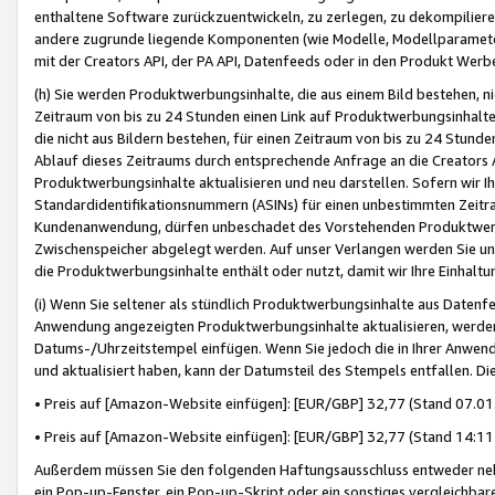
enthaltene Software zurückzuentwickeln, zu zerlegen, zu dekompilier
andere zugrunde liegende Komponenten (wie Modelle, Modellparameter
mit der Creators API, der PA API, Datenfeeds oder in den Produkt Werb
(h) Sie werden Produktwerbungsinhalte, die aus einem Bild bestehen, ni
Zeitraum von bis zu 24 Stunden einen Link auf Produktwerbungsinhalte
die nicht aus Bildern bestehen, für einen Zeitraum von bis zu 24 Stund
Ablauf dieses Zeitraums durch entsprechende Anfrage an die Creators 
Produktwerbungsinhalte aktualisieren und neu darstellen. Sofern wir Ih
Standardidentifikationsnummern (ASINs) für einen unbestimmten Zeitra
Kundenanwendung, dürfen unbeschadet des Vorstehenden Produktwerbu
Zwischenspeicher abgelegt werden. Auf unser Verlangen werden Sie un
die Produktwerbungsinhalte enthält oder nutzt, damit wir Ihre Einhalt
(i) Wenn Sie seltener als stündlich Produktwerbungsinhalte aus Datenfe
Anwendung angezeigten Produktwerbungsinhalte aktualisieren, werden 
Datums-/Uhrzeitstempel einfügen. Wenn Sie jedoch die in Ihrer Anwe
und aktualisiert haben, kann der Datumsteil des Stempels entfallen. Dies
• Preis auf [Amazon-Website einfügen]: [EUR/GBP] 32,77 (Stand 07.01.
• Preis auf [Amazon-Website einfügen]: [EUR/GBP] 32,77 (Stand 14:11 
Außerdem müssen Sie den folgenden Haftungsausschluss entweder neb
ein Pop-up-Fenster, ein Pop-up-Skript oder ein sonstiges vergleichba