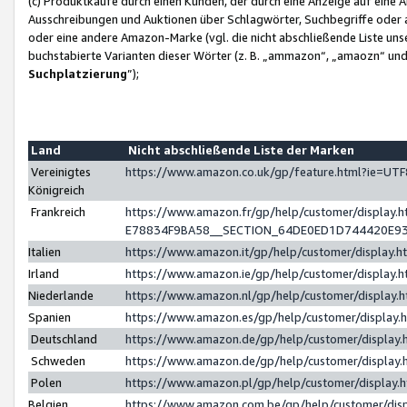
(c) Produktkäufe durch einen Kunden, der durch eine Anzeige auf eine 
Ausschreibungen und Auktionen über Schlagwörter, Suchbegriffe oder 
oder eine andere Amazon-Marke (vgl. die nicht abschließende Liste un
buchstabierte Varianten dieser Wörter (z. B. „ammazon“, „amaozn“ und „
Suchplatzierung
”);
Land
Nicht abschließende Liste der Marken
Vereinigtes
https://www.amazon.co.uk/gp/feature.html?ie=U
Königreich
Frankreich
https://www.amazon.fr/gp/help/customer/displa
E78834F9BA58__SECTION_64DE0ED1D744420E9
Italien
https://www.amazon.it/gp/help/customer/display
Irland
https://www.amazon.ie/gp/help/customer/displa
Niederlande
https://www.amazon.nl/gp/help/customer/display
Spanien
https://www.amazon.es/gp/help/customer/display
Deutschland
https://www.amazon.de/gp/help/customer/displa
Schweden
https://www.amazon.de/gp/help/customer/displa
Polen
https://www.amazon.pl/gp/help/customer/display
Belgien
https://www.amazon.com.be/gp/help/customer/d