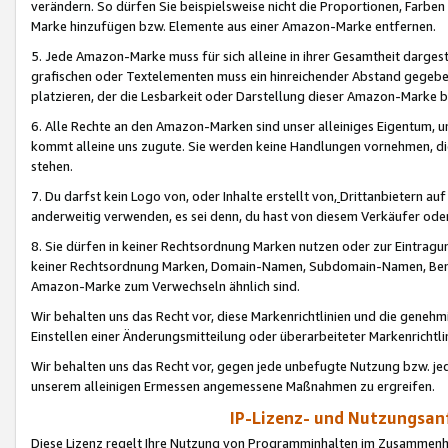
verändern. So dürfen Sie beispielsweise nicht die Proportionen, Farb
Marke hinzufügen bzw. Elemente aus einer Amazon-Marke entfernen.
5. Jede Amazon-Marke muss für sich alleine in ihrer Gesamtheit darge
grafischen oder Textelementen muss ein hinreichender Abstand gegebe
platzieren, der die Lesbarkeit oder Darstellung dieser Amazon-Marke b
6. Alle Rechte an den Amazon-Marken sind unser alleiniges Eigentum, 
kommt alleine uns zugute. Sie werden keine Handlungen vornehmen, 
stehen.
7. Du darfst kein Logo von, oder Inhalte erstellt von,
Drittanbietern au
anderweitig verwenden, es sei denn, du hast von diesem Verkäufer oder
8. Sie dürfen in keiner Rechtsordnung Marken nutzen oder zur Eintragu
keiner Rechtsordnung Marken, Domain-Namen, Subdomain-Namen, Benu
Amazon-Marke zum Verwechseln ähnlich sind.
Wir behalten uns das Recht vor, diese Markenrichtlinien und die gene
Einstellen einer Änderungsmitteilung oder überarbeiteter Markenricht
Wir behalten uns das Recht vor, gegen jede unbefugte Nutzung bzw. jede 
unserem alleinigen Ermessen angemessene Maßnahmen zu ergreifen.
IP-Lizenz- und Nutzungsan
Diese Lizenz regelt Ihre Nutzung von Programminhalten im Zusammen