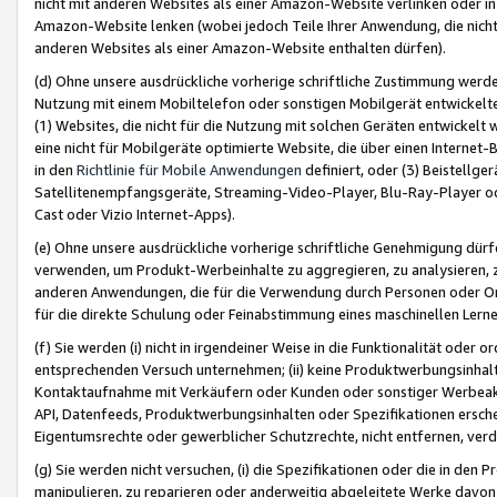
nicht mit anderen Websites als einer Amazon-Website verlinken oder i
Amazon-Website lenken (wobei jedoch Teile Ihrer Anwendung, die nich
anderen Websites als einer Amazon-Website enthalten dürfen).
(d) Ohne unsere ausdrückliche vorherige schriftliche Zustimmung werd
Nutzung mit einem Mobiltelefon oder sonstigen Mobilgerät entwickelt
(1) Websites, die nicht für die Nutzung mit solchen Geräten entwickelt
eine nicht für Mobilgeräte optimierte Website, die über einen Interne
in den
Richtlinie für Mobile Anwendungen
definiert, oder (3) Beistellge
Satellitenempfangsgeräte, Streaming-Video-Player, Blu-Ray-Player ode
Cast oder Vizio Internet-Apps).
(e) Ohne unsere ausdrückliche vorherige schriftliche Genehmigung dürfe
verwenden, um Produkt-Werbeinhalte zu aggregieren, zu analysieren, 
anderen Anwendungen, die für die Verwendung durch Personen oder Or
für die direkte Schulung oder Feinabstimmung eines maschinellen Lern
(f) Sie werden (i) nicht in irgendeiner Weise in die Funktionalität ode
entsprechenden Versuch unternehmen; (ii) keine Produktwerbungsinha
Kontaktaufnahme mit Verkäufern oder Kunden oder sonstiger Werbeaktiv
API, Datenfeeds, Produktwerbungsinhalten oder Spezifikationen erschei
Eigentumsrechte oder gewerblicher Schutzrechte, nicht entfernen, verd
(g) Sie werden nicht versuchen, (i) die Spezifikationen oder die in de
manipulieren, zu reparieren oder anderweitig abgeleitete Werke davon z