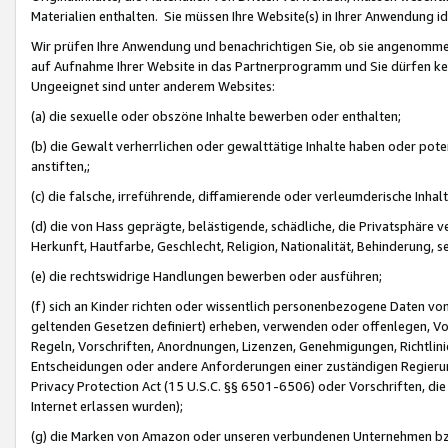
Materialien enthalten. Sie müssen Ihre Website(s) in Ihrer Anwendung ide
Wir prüfen Ihre Anwendung und benachrichtigen Sie, ob sie angenommen
auf Aufnahme Ihrer Website in das Partnerprogramm und Sie dürfen kei
Ungeeignet sind unter anderem Websites:
(a) die sexuelle oder obszöne Inhalte bewerben oder enthalten;
(b) die Gewalt verherrlichen oder gewalttätige Inhalte haben oder pot
anstiften,;
(c) die falsche, irreführende, diffamierende oder verleumderische Inha
(d) die von Hass geprägte, belästigende, schädliche, die Privatsphäre v
Herkunft, Hautfarbe, Geschlecht, Religion, Nationalität, Behinderung, 
(e) die rechtswidrige Handlungen bewerben oder ausführen;
(f) sich an Kinder richten oder wissentlich personenbezogene Daten vo
geltenden Gesetzen definiert) erheben, verwenden oder offenlegen, Vo
Regeln, Vorschriften, Anordnungen, Lizenzen, Genehmigungen, Richtlini
Entscheidungen oder andere Anforderungen einer zuständigen Regierung
Privacy Protection Act (15 U.S.C. §§ 6501-6506) oder Vorschriften, di
Internet erlassen wurden);
(g) die Marken von Amazon oder unseren verbundenen Unternehmen b