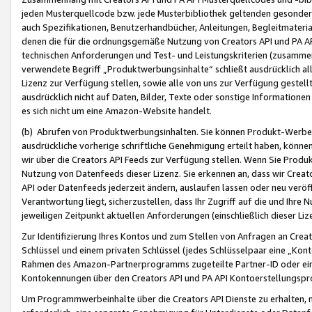
jeden Musterquellcode bzw. jede Musterbibliothek geltenden gesonder
auch Spezifikationen, Benutzerhandbücher, Anleitungen, Begleitmaterial
denen die für die ordnungsgemäße Nutzung von Creators API und PA A
technischen Anforderungen und Test- und Leistungskriterien (zusammen
verwendete Begriff „Produktwerbungsinhalte“ schließt ausdrücklich al
Lizenz zur Verfügung stellen, sowie alle von uns zur Verfügung gestel
ausdrücklich nicht auf Daten, Bilder, Texte oder sonstige Informatione
es sich nicht um eine Amazon-Website handelt.
(b) Abrufen von Produktwerbungsinhalten. Sie können Produkt-Werbein
ausdrückliche vorherige schriftliche Genehmigung erteilt haben, könn
wir über die Creators API Feeds zur Verfügung stellen. Wenn Sie Produk
Nutzung von Datenfeeds dieser Lizenz. Sie erkennen an, dass wir Creat
API oder Datenfeeds jederzeit ändern, auslaufen lassen oder neu veröffe
Verantwortung liegt, sicherzustellen, dass Ihr Zugriff auf die und Ihr
jeweiligen Zeitpunkt aktuellen Anforderungen (einschließlich dieser Liz
Zur Identifizierung Ihres Kontos und zum Stellen von Anfragen an Crea
Schlüssel und einem privaten Schlüssel (jedes Schlüsselpaar eine „Kon
Rahmen des Amazon-Partnerprogramms zugeteilte Partner-ID oder ein
Kontokennungen über den Creators API und PA API Kontoerstellungspro
Um Programmwerbeinhalte über die Creators API Dienste zu erhalten, m