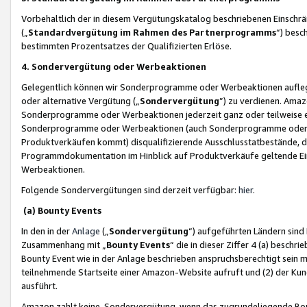
Vorbehaltlich der in diesem Vergütungskatalog beschriebenen Einschr
(„
Standardvergütung im Rahmen des Partnerprogramms
“) besc
bestimmten Prozentsatzes der Qualifizierten Erlöse.
4. Sondervergütung oder Werbeaktionen
Gelegentlich können wir Sonderprogramme oder Werbeaktionen auflegen,
oder alternative Vergütung („
Sondervergütung
”) zu verdienen. Amazo
Sonderprogramme oder Werbeaktionen jederzeit ganz oder teilweise einz
Sonderprogramme oder Werbeaktionen (auch Sonderprogramme oder We
Produktverkäufen kommt) disqualifizierende Ausschlusstatbestände, di
Programmdokumentation im Hinblick auf Produktverkäufe geltende E
Werbeaktionen.
Folgende Sondervergütungen sind derzeit verfügbar:
hier
.
(a) Bounty Events
In den in der
Anlage
(„
Sondervergütung
“) aufgeführten Ländern sind
Zusammenhang mit „
Bounty Events
“ die in dieser Ziffer 4 (a) besch
Bounty Event wie in der Anlage beschrieben anspruchsberechtigt sein mu
teilnehmende Startseite einer Amazon-Website aufruft und (2) der Kun
ausführt.
Amazon zahlt keine Sondervergütung, wenn das zugrundeliegende Boun