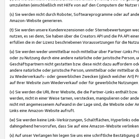
umzuleiten (einschließlich mit Hilfe von auf den Computern der Nutzer i
(s) Sie werden nicht durch Roboter, Softwareprogramme oder auf andere
Amazon-Website generieren.
(t) Sie werden unsere Kundenrezensionen oder Sternebewertungen wed
nutzen, es sei denn, Sie haben über die Creators API und die PA API e
erfüllen die in der Lizenz beschriebenen Voraussetzungen für die Nutzu
(u) Sie werden weder unmittelbar noch mittelbar über Partner-Links P
oder zu Nutzung durch eine andere natürliche oder juristische Person,
Geschäftspartnern nicht gestatten bzw. diese nicht dazu auffordern od
andere natürliche oder juristische Person, unmittelbar oder mittelbar
zu Wiederverkaufs- oder gewerblichen Zwecken (gleich welcher Art) 
auf Ihrer Website zum Wiederverkauf oder für gewerbliche Nutzungen 
(v) Sie werden die URL Ihrer Website, die die Partner-Links enthält b
werden, nicht in einer Weise tarnen, verstecken, manipulieren oder and
nicht mit angemessenem Aufwand in der Lage sind, die Website oder A
Links eine Amazon-Website aufruft.
(w) Sie werden keine Link-Verkürzungen, Schaltflächen, Hyperlinks ode
dahingehend hervorrufen, dass Sie auf eine Amazon-Website verlinken
(x) Auf unser Verlangen hin legen Sie uns eine schriftliche Bestätigung