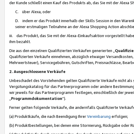
der Kunde schließt einen Kauf des Produkts ab, das Sie mit der Alexa 
C. über Alexa, oder
D. indem er das Produkt innerhalb der Skills Session in den Waren
seiner erstmaligen Teilnahme an der Alexa Shopping Action abschlie
iii. das Produkt, das Sie mit der Alexa-Einkaufsaktion vorgestellt ha
ihm bezahlt.
Die aus den einzelnen Qualifizierten Verkäufen generierten „
Qualifizi
Qualifizierten Verkäufe einnehmen, abzüglich etwaiger Versandkosten
Mehrwertsteuer), Servicegebühren, Gutschriften, Preisnachlässe, Bear
2. Ausgeschlossene Verkäufe
Unbeschadet des Vorstehenden gelten Qualifizierte Verkäufe nicht als
Vergütungskatalog für das Partnerprogramm oder andere Bestimmungen,
wir jeweils für das Partnerprogramm festlegen, einschließlich der jewe
„
Programmdokumentation
“).
Ferner gelten folgende Verkäufe, die andernfalls Qualifizierte Verkä
(a) Produktkäufe, die nach Beendigung Ihrer
Vereinbarung
erfolgen;
(b) Produktbestellungen, bei denen eine Stornierung, Rückgabe oder R