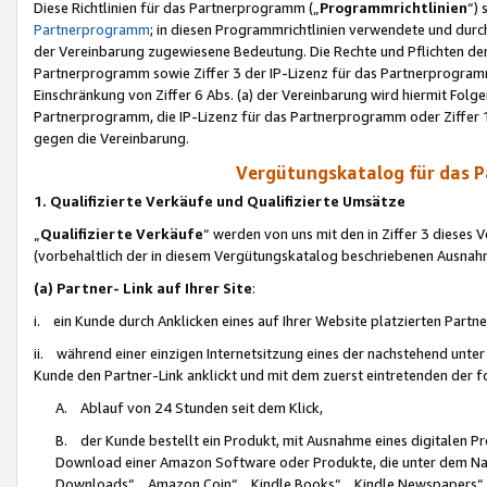
Diese Richtlinien für das Partnerprogramm („
Programmrichtlinien
“)
Partnerprogramm
; in diesen Programmrichtlinien verwendete und durch
der Vereinbarung zugewiesene Bedeutung. Die Rechte und Pflichten de
Partnerprogramm sowie Ziffer 3 der IP-Lizenz für das Partnerprogram
Einschränkung von Ziffer 6 Abs. (a) der Vereinbarung wird hiermit Fol
Partnerprogramm, die IP-Lizenz für das Partnerprogramm oder Ziffer 1
gegen die Vereinbarung.
Vergütungskatalog für das 
1. Qualifizierte Verkäufe und Qualifizierte Umsätze
„
Qualifizierte Verkäufe
“ werden von uns mit den in Ziffer 3 diese
(vorbehaltlich der in diesem Vergütungskatalog beschriebenen Ausnah
(a) Partner- Link auf Ihrer Site
:
i. ein Kunde durch Anklicken eines auf Ihrer Website platzierten Part
ii. während einer einzigen Internetsitzung eines der nachstehend unter (i)
Kunde den Partner-Link anklickt und mit dem zuerst eintretenden der f
A. Ablauf von 24 Stunden seit dem Klick,
B. der Kunde bestellt ein Produkt, mit Ausnahme eines digitalen P
Download einer Amazon Software oder Produkte, die unter dem N
Downloads“, „Amazon Coin“, „Kindle Books“, „Kindle Newspapers“, „