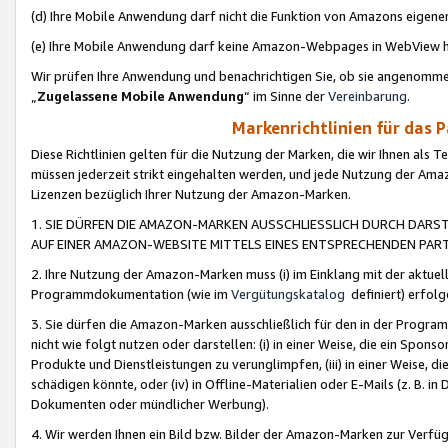
(d) Ihre Mobile Anwendung darf nicht die Funktion von Amazons eige
(e) Ihre Mobile Anwendung darf keine Amazon-Webpages in WebView 
Wir prüfen Ihre Anwendung und benachrichtigen Sie, ob sie angenomm
„
Zugelassene Mobile Anwendung
“ im Sinne der
Vereinbarung
.
Markenrichtlinien für das 
Diese Richtlinien gelten für die Nutzung der Marken, die wir Ihnen als 
müssen jederzeit strikt eingehalten werden, und jede Nutzung der Ama
Lizenzen bezüglich Ihrer Nutzung der Amazon-Marken.
1. SIE DÜRFEN DIE AMAZON-MARKEN AUSSCHLIESSLICH DURCH DARS
AUF EINER AMAZON-WEBSITE MITTELS EINES ENTSPRECHENDEN PART
2. Ihre Nutzung der Amazon-Marken muss (i) im Einklang mit der aktuells
Programmdokumentation (wie im
Vergütungskatalog
definiert) erfolg
3. Sie dürfen die Amazon-Marken ausschließlich für den in der Progr
nicht wie folgt nutzen oder darstellen: (i) in einer Weise, die ein Spo
Produkte und Dienstleistungen zu verunglimpfen, (iii) in einer Weise
schädigen könnte, oder (iv) in Offline-Materialien oder E-Mails (z. B.
Dokumenten oder mündlicher Werbung).
4. Wir werden Ihnen ein Bild bzw. Bilder der Amazon-Marken zur Verfüg