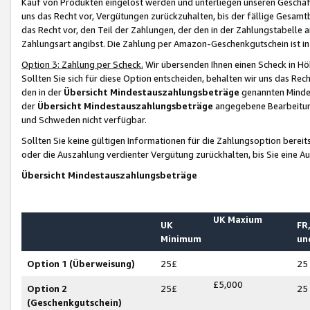
Kauf von Produkten eingelöst werden und unterliegen unseren Geschäf
uns das Recht vor, Vergütungen zurückzuhalten, bis der fällige Gesamt
das Recht vor, den Teil der Zahlungen, der den in der Zahlungstabelle 
Zahlungsart angibst. Die Zahlung per Amazon-Geschenkgutschein ist in
Option 3: Zahlung per Scheck.
Wir übersenden Ihnen einen Scheck in Höh
Sollten Sie sich für diese Option entscheiden, behalten wir uns das Rec
den in der
Übersicht Mindestauszahlungsbeträge
genannten Mindest
der
Übersicht Mindestauszahlungsbeträge
angegebene Bearbeitung
und Schweden nicht verfügbar.
Sollten Sie keine gültigen Informationen für die Zahlungsoption bereit
oder die Auszahlung verdienter Vergütung zurückhalten, bis Sie eine A
Übersicht Mindestauszahlungsbeträge
UK Maxium
UK
FR,
Minimum
un
Option 1 (Überweisung)
25£
25
£5,000
Option 2
25£
25
(Geschenkgutschein)