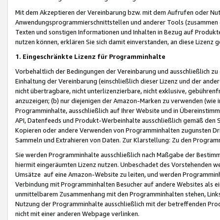
Mit dem Akzeptieren der Vereinbarung bzw. mit dem Aufrufen oder Nutz
Anwendungsprogrammierschnittstellen und anderer Tools (zusammen die
Texten und sonstigen Informationen und Inhalten in Bezug auf Produkte
nutzen können, erklären Sie sich damit einverstanden, an diese Lizenz 
1. Eingeschränkte Lizenz für Programminhalte
Vorbehaltlich der Bedingungen der Vereinbarung und ausschließlich z
Einhaltung der Vereinbarung (einschließlich dieser Lizenz und der ande
nicht übertragbare, nicht unterlizenzierbare, nicht exklusive, gebühren
anzuzeigen; (b) nur diejenigen der Amazon-Marken zu verwenden (wie in 
Programminhalte, ausschließlich auf Ihrer Website und in Übereinstimmu
API, Datenfeeds und Produkt-Werbeinhalte ausschließlich gemäß den Spe
Kopieren oder andere Verwenden von Programminhalten zugunsten Dri
Sammeln und Extrahieren von Daten. Zur Klarstellung: Zu den Program
Sie werden Programminhalte ausschließlich nach Maßgabe der Besti
hiermit eingeräumten Lizenz nutzen. Unbeschadet des Vorstehenden we
Umsätze auf eine Amazon-Website zu leiten, und werden Programminhal
Verbindung mit Programminhalten Besucher auf andere Websites als ein
unmittelbarem Zusammenhang mit den Programminhalten stehen, Links z
Nutzung der Programminhalte ausschließlich mit der betreffenden Pr
nicht mit einer anderen Webpage verlinken.