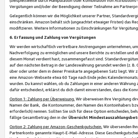
(beispielsweise durch Manipulation oder Kombination von Attributions-
Vergütungen und/oder der Beendigung deiner Teilnahme am Partnerp
Gelegentlich können wir die Möglichkeit unserer Partner, Standardv
einschränken. Amazon behält sich (ungeachtet etwaiger Fristen) das Re
modifizieren. Weitere Informationen zu Einschränkungen für Vergütung
6. Erfassung und Zahlung von Vergütungen
Wir werden wirtschaftlich vertretbare Anstrengungen unternehmen, um 
Nachverfolgung zu ermöglichen und unsere Berichte zu erstellen und di
diesem Monat verdient hast, zusammengefasst sind. Standardvergütung
auf den nächsten Betrag in der Landeswährung gerundet werden (z. B. C
über oder unter dem in deiner Preiskarte angegebenen Satz liegt. Wir
eine Amazon-Webseite etwa 60 Tage nach Ende jedes Kalendermonats, i
wurden. Du kannst wählen, ob du Zahlungen in einer anderen Währung
dafür entscheidest, erklärst du dich damit einverstanden, dass die K
Option 1: Zahlung per Überweisung.
Wir überweisen Ihre Vergütung dir
Namen der Bank, die Kontonummer, den Namen des Kontoinhabers bzw. a
erforderlich) nennen. Sollten Sie sich für diese Option entscheiden, be
fällige Gesamtbetrag den in der
Übersicht Mindestauszahlungsbet
Option 2: Zahlung per Amazon-Geschenkgutschein.
Wir übersenden Ihne
Partnerkonto genannte Haupt-E-Mail-Adresse. Diese Geschenkgutschei