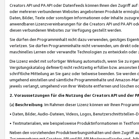
Creators API und PA API oder Datenfeeds können Ihnen den Zugriff auf D
oder mehreren verbundenen Websites angebotenen Produkte ermögliche
Daten, Bilder, Texte oder sonstigen Informationen oder Inhalte zuzugre
anwendbaren Lizenzvereinbarungen für die Creators API und PA API od
diesen verbundenen Websites zur Verfügung gestellt werden.
Sie dürfen den Programminhalt nicht dazu verwenden, geistiges Eigent
verletzen. Sie dürfen Programminhalte nicht verwenden, um direkt ode
maschinelles Lernen oder verwandte Technologien zu entwickeln oder zu
Die Lizenz endet mit sofortiger Wirkung automatisch, wenn Sie zu irg
Vergütungskatalog definiert) nicht rechtzeitig erfüllen bzw. ansonsten
schriftliche Mitteilung an Sie ganz oder teilweise beenden. Sie werden
umgehend einstellen und sämtliche Programminhalte und Amazon-Marke
jeweils verlangt, umgehend von Ihrer Website entfernen und löschen od
2. Voraussetzungen für die Nutzung der Creators API und der P
(a)
Beschreibung
. Im Rahmen dieser Lizenz können wir Ihnen Programmi
• Daten, Bilder, Audio-Dateien, Videos, Logos, Benutzerschnittstellen-
• Textmaterialien, wie beispielsweise Produktinformationen in Textfor
Neben den vorstehenden Produktwerbungsinhalten und dem Zugriff auf 
Zusammenhang mit Creators API und PA API Musterquellcodes und -bibli