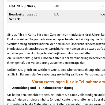
Option 3 (Scheck)
50£
50
Bearbeitungsgebühr
k.A.
k.A
Scheck
Sind auf Ihrem Konto für einen Zeitraum von mindestens drei Jahren kein
Frist von sieben Tagen nach einer entsprechenden Ankündigung die für
Schlussbetrag zurückzuhalten, der dem in der Übersicht Mindestausz
Mindestauszahlungsbetrag entspricht. Ferner können eine etwaig aufg
unterliegen oder durch geltende Verjährungsfristen verfallen.
An Sie unter Abzug bzw. Einbehalt aller in der Vereinbarung beschrieb
Ihnen gemäß der Vereinbarung zustehenden Beträge dar.
Sollten Sie, gleich aus welchem Grund, eine Überschusszahlung erhalte
an Sie im Rahmen der Vereinbarung zukünftig zahlbaren Vergütung zu 
Voraussetzungen für die Teilnahme a
1. Anmeldung und Teilnahmeberechtigung
Sie leiten den Anmeldeprozess ein, indem Sie einen vollständigen und 
muss/müssen originäre Inhalte (original content) enthalten und über d
Originalinhalte, die Materialien von Dritten verwenden, müssen wese