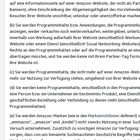
auf eine Informationsseite auf einer Amazon-Website, der nicht als Part
Bannern); ohne Einschränkung der Allgemeingültigkeit des Vorstehende
Besucher Ihrer Website unsichtbar, unlesbar oder unentzifferbar mache
(b) Sie werden Programminhalte bzw. Anwendungen, die Programminhalt
anzeigen, weder verkaufen noch weiterverkaufen, weitergeben, unterli
innerhalb von Werbung außerhalb Ihrer Website (einschließlich Werbun
Website oder einem Dienst (einschließlich Social Networking-Website
Rechte an den Programminhalten oder auf die Programminhalte an eine a
übertragen müssten, und Sie werden keine mit Ihrem Partner-Tag formati
Ihre Website ist.
(c) Sie werden Programminhalte, die nicht mehr auf einer Amazon-Websit
mehr zur Nutzung zur Verfügung stehen, umgehend von Ihrer Website e
(d) Sie werden keine Programminhalte, einschließlich in den Programmin
eine Person bzw. ein Unternehmen ein bestimmtes Produkt, eine Dienstle
geschäftlichen Beziehung oder Verbindung zu diesen steht (einschließli
Programminhalten).
(e) Sie werden Amazon-Marken (wie in den
Markenrichtlinien
definiert) 
„ammazon“, „amaozn“ und „kindel“) nicht zwecks Nutzung in einer Suc
Versuch unternehmen). Zusätzlich zu sonstigen Amazon zur Verfügung 
sorgen, dass von uns benannte Suchmaschinen Geschützte Begriffe (wie 