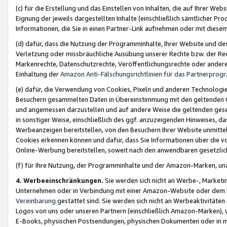
(c) für die Erstellung und das Einstellen von Inhalten, die auf Ihrer We
Eignung der jeweils dargestellten Inhalte (einschließlich sämtlicher 
Informationen, die Sie in einen Partner-Link aufnehmen oder mit diese
(d) dafür, dass die Nutzung der Programminhalte, Ihrer Website und des 
Verletzung oder missbräuchliche Ausübung unserer Rechte bzw. der Recht
Markenrechte, Datenschutzrechte, Veröffentlichungsrechte oder anderer
Einhaltung der
Amazon Anti-Fälschungsrichtlinien für das Partnerpro
(e) dafür, die Verwendung von Cookies, Pixeln und anderen Technologien
Besuchern gesammelten Daten in Übereinstimmung mit den geltenden Ge
und angemessen darzustellen und auf andere Weise die geltenden geset
in sonstiger Weise, einschließlich des ggf. anzuzeigenden Hinweises, d
Werbeanzeigen bereitstellen, von den Besuchern Ihrer Website unmitte
Cookies erkennen können und dafür, dass Sie Informationen über die v
Online-Werbung bereitstellen, soweit nach den anwendbaren gesetzlic
(f) für Ihre Nutzung, der Programminhalte und der Amazon-Marken, u
4. Werbeeinschränkungen.
Sie werden sich nicht an Werbe-, Market
Unternehmen oder in Verbindung mit einer Amazon-Website oder dem Pa
Vereinbarung
gestattet sind. Sie werden sich nicht an Werbeaktivitäten
Logos von uns oder unseren Partnern (einschließlich Amazon-Marken), 
E-Books, physischen Postsendungen, physischen Dokumenten oder in 