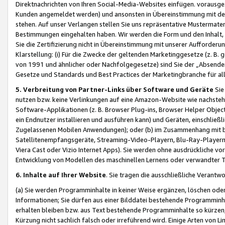
Direktnachrichten von Ihren Social-Media-Websites einfügen. vorausg
Kunden angemeldet werden) und ansonsten in Übereinstimmung mit der
stehen. Auf unser Verlangen stellen Sie uns repräsentative Mustermater
Bestimmungen eingehalten haben. Wir werden die Form und den Inhalt, di
Sie die Zertifizierung nicht in Übereinstimmung mit unserer Aufforderu
Klarstellung: (i) Für die Zwecke der geltenden Marketinggesetze (z. 
von 1991 und ähnlicher oder Nachfolgegesetze) sind Sie der „Absender“ j
Gesetze und Standards und Best Practices der Marketingbranche für 
5. Verbreitung von Partner-Links über Software und Geräte
Sie
nutzen bzw. keine Verlinkungen auf eine Amazon-Website wie nachsteh
Software-Applikationen (z. B. Browser Plug-ins, Browser Helper Objec
ein Endnutzer installieren und ausführen kann) und Geräten, einschlie
Zugelassenen Mobilen Anwendungen); oder (b) im Zusammenhang mit bzw.
Satellitenempfangsgeräte, Streaming-Video-Playern, Blu-Ray-Playern 
Viera Cast oder Vizio Internet Apps). Sie werden ohne ausdrückliche v
Entwicklung von Modellen des maschinellen Lernens oder verwandter 
6. Inhalte auf Ihrer Website
. Sie tragen die ausschließliche Verantwo
(a) Sie werden Programminhalte in keiner Weise ergänzen, löschen oder
Informationen; Sie dürfen aus einer Bilddatei bestehende Programminhal
erhalten bleiben bzw. aus Text bestehende Programminhalte so kürzen, 
Kürzung nicht sachlich falsch oder irreführend wird. Einige Arten von L