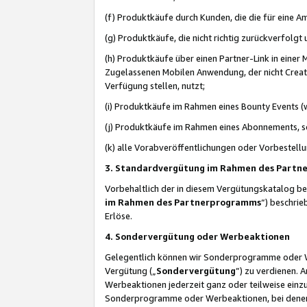
(f) Produktkäufe durch Kunden, die die für eine
(g) Produktkäufe, die nicht richtig zurückverfolg
(h) Produktkäufe über einen Partner-Link in einer
Zugelassenen Mobilen Anwendung, der nicht Creator
Verfügung stellen, nutzt;
(i) Produktkäufe im Rahmen eines Bounty Events (w
(j) Produktkäufe im Rahmen eines Abonnements, so
(k) alle Vorabveröffentlichungen oder Vorbestellu
3. Standardvergütung im Rahmen des Part
Vorbehaltlich der in diesem Vergütungskatalog b
im Rahmen des Partnerprogramms
“) beschri
Erlöse.
4. Sondervergütung oder Werbeaktionen
Gelegentlich können wir Sonderprogramme oder Wer
Vergütung („
Sondervergütung
”) zu verdienen. 
Werbeaktionen jederzeit ganz oder teilweise einz
Sonderprogramme oder Werbeaktionen, bei denen e