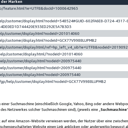
e der Marken
gp/feature.html?ie=UTF8&docId=1000642963
help/customer/display.html?nodeId=548524#GUID-602FA6E8-D724-4317-
64DE0ED1D744420E933ED292E5A7B3D3
elp/customer/display.html?nodeId=201014060
help/customer/display.html?nodeId=GCX77V9988LUPMB2
help/customer/display.html/ref=hp_left_v4_sib?ie=UTF8&nodeId=201909
help/customer/display.html/?nodeId=201014060
help/customer/display.html?nodeId=200975440
help/customer/display.html?nodeId=200975440
help/customer/display.html?nodeId=200975440
/gp/help/customer/display.html?nodeId=GCX77V9988LUPMB2
n einer Suchmaschine (einschließlich Google, Yahoo, Bing oder andere Webp
 des Netzwerkes solcher Suchmaschinen sind), (jeweils eine „
Suchmaschine
nk auf eine Amazon-Website verwiesen werden, der Nutzer über eine zwische
ischengeschalteten Website einen Link anklicken oder anderweitig bewusst a