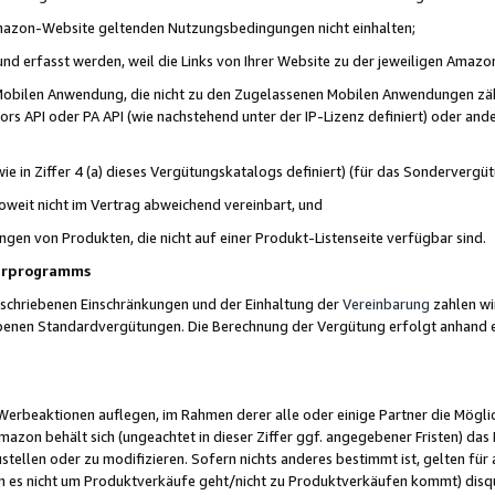
 Amazon-Website geltenden Nutzungsbedingungen nicht einhalten;
t und erfasst werden, weil die Links von Ihrer Website zu der jeweiligen Am
 Mobilen Anwendung, die nicht zu den Zugelassenen Mobilen Anwendungen zählt
s API oder PA API (wie nachstehend unter der IP-Lizenz definiert) oder ander
ie in Ziffer 4 (a) dieses Vergütungskatalogs definiert) (für das Sonderverg
weit nicht im Vertrag abweichend vereinbart, und
ngen von Produkten, die nicht auf einer Produkt-Listenseite verfügbar sind.
nerprogramms
eschriebenen Einschränkungen und der Einhaltung der
Vereinbarung
zahlen wir
ebenen Standardvergütungen. Die Berechnung der Vergütung erfolgt anhand e
beaktionen auflegen, im Rahmen derer alle oder einige Partner die Möglichk
Amazon behält sich (ungeachtet in dieser Ziffer ggf. angegebener Fristen) d
ustellen oder zu modifizieren. Sofern nichts anderes bestimmt ist, gelten 
s nicht um Produktverkäufe geht/nicht zu Produktverkäufen kommt) disqua