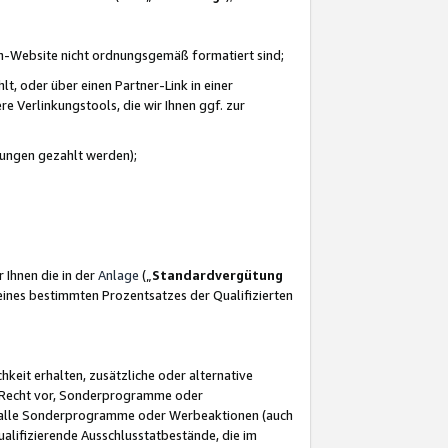
azon-Website nicht ordnungsgemäß formatiert sind;
, oder über einen Partner-Link in einer
e Verlinkungstools, die wir Ihnen ggf. zur
ütungen gezahlt werden);
 Ihnen die in der
Anlage
(„
Standardvergütung
ines bestimmten Prozentsatzes der Qualifizierten
eit erhalten, zusätzliche oder alternative
as Recht vor, Sonderprogramme oder
für alle Sonderprogramme oder Werbeaktionen (auch
lifizierende Ausschlusstatbestände, die im