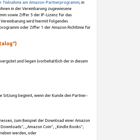
ur Teilnahme am Amazon-Partnerprogramm
; in
 ihnen in der Vereinbarung zugewiesene
m sowie Ziffer 3 der IP-Lizenz für das
 Vereinbarung wird hiermit Folgendes
programm oder Ziffer 1 der Amazon Richtlinie für
talog“)
ergütet und liegen (vorbehaltlich der in diesem
i die Sitzung beginnt, wenn der Kunde den Partner-
Ermessen, zum Beispiel der Download einer Amazon
 Downloads“, „Amazon Coin“, „Kindle Books“,
trieben werden, oder