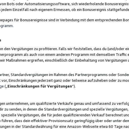
 von Bots oder Automatisierungssoftware, sich wiederholende Bonusereignisse
n jedem Einzelfall nach eigenem Ermessen, ob ein Bonusereignis stattgefund
epages für Bonusereignisse sind in Verbindung mit dem entsprechenden Bonu
rogramm
.
n
den Vergütungen zu profitieren. Falls wir feststellen, dass du (und/oder ein
erprogramm als auch von einem anderen Programm mit demselben Traffic ei
n wir Maßnahmen ergreifen, einschließlich der Einbehaltung von Vergütunge
r Partner, Standardvergütungen im Rahmen des Partnerprogramms oder Sonde
ht vor, Einschränkungen jederzeit ganz oder teilweise aufzuheben oder zu mod
ge
(„
Einschränkungen für Vergütungen
“).
ngen unternehmen, um qualifizierte Verkäufe genau und umfassend zu verfol
dir zu senden, in denen die Standardvergütungen und spezielle Vergütungen, 
pezielle Vergütungen, die für jeden qualifizierenden Verkauf berechnet un
 führen, dass dein effektiver Provisionssatz geringfügig über oder unter dem
ungen in der Standardwährung für eine Amazon-Webseite etwa 60 Tage nach