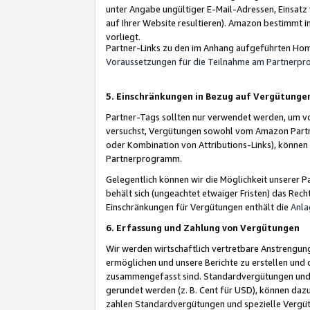
unter Angabe ungültiger E-Mail-Adressen, Einsatz
auf Ihrer Website resultieren). Amazon bestimmt i
vorliegt.
Partner-Links zu den im Anhang aufgeführten Hom
Voraussetzungen für die Teilnahme am Partnerp
5. Einschränkungen in Bezug auf Vergütunge
Partner-Tags sollten nur verwendet werden, um von 
versuchst, Vergütungen sowohl vom Amazon Partn
oder Kombination von Attributions-Links), könne
Partnerprogramm.
Gelegentlich können wir die Möglichkeit unsere
behält sich (ungeachtet etwaiger Fristen) das Rec
Einschränkungen für Vergütungen enthält die
Anla
6. Erfassung und Zahlung von Vergütungen
Wir werden wirtschaftlich vertretbare Anstrengu
ermöglichen und unsere Berichte zu erstellen und 
zusammengefasst sind. Standardvergütungen und s
gerundet werden (z. B. Cent für USD), können dazu
zahlen Standardvergütungen und spezielle Vergüt