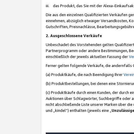
iii. das Produkt, das Sie mit der Alexa-Einkaufsa
Die aus den einzelnen Qualifizierten Verkäufen gen
einnehmen, abzüglich etwaiger Versandkosten, Ko
Gutschriften, Preisnachlässe, Bearbeitungsgebühr
2. Ausgeschlossene Verkäufe
Unbeschadet des Vorstehenden gelten Qualifiziert
Partnerprogramm oder andere Bestimmungen, Beding
einschließlich der jeweils aktuellen Fassung der
Ve
Ferner gelten folgende Verkäufe, die andernfalls
(a) Produktkäufe, die nach Beendigung Ihrer
Verei
(b) Produktbestellungen, bei denen eine Stornier
(c) Produktkäufe durch einen Kunden, der durch e
Auktionen über Schlagwörter, Suchbegriffe oder a
nicht abschließende Liste unserer Marken über di
und „kindel“) enthalten (jeweils eine „
Unzulässig