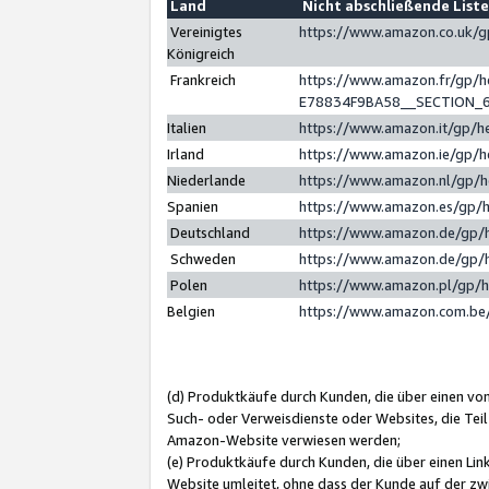
Land
Nicht abschließende List
Vereinigtes
https://www.amazon.co.uk/
Königreich
Frankreich
https://www.amazon.fr/gp/
E78834F9BA58__SECTION_
Italien
https://www.amazon.it/gp/h
Irland
https://www.amazon.ie/gp/
Niederlande
https://www.amazon.nl/gp/
Spanien
https://www.amazon.es/gp/
Deutschland
https://www.amazon.de/gp/
Schweden
https://www.amazon.de/gp/
Polen
https://www.amazon.pl/gp/
Belgien
https://www.amazon.com.be
(d) Produktkäufe durch Kunden, die über einen vo
Such- oder Verweisdienste oder Websites, die Teil
Amazon-Website verwiesen werden;
(e) Produktkäufe durch Kunden, die über einen Li
Website umleitet, ohne dass der Kunde auf der zw