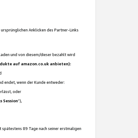
 ursprünglichen Anklicken des Partner-Links
laden und von diesem/dieser bezahlt wird
rodukte auf amazon.co.uk anbieten):
d
 und endet, wenn der Kunde entweder:
erlässt, oder
ls Session
“),
t spätestens 89 Tage nach seiner erstmaligen