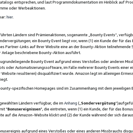
skatalogs entsprechen, und laut Programmdokumentation im Hinblick auf Pr
amme oder Werbeaktionen.
bar:
hier
.
führten Ländern sind Prämienaktionen, sogenannte „Bounty Events“, verfügb
Sondervergütungen; ein Bounty Event liegt vor, wenn (1) ein Kunde der für da
nes Partner-Links auf Ihrer Website eine an der Bounty-Aktion teilnehmende 
er Anlage beschriebene Bounty-Aktion ausführt.
ugrundeliegende Bounty Event aufgrund eines Verstoßes oder anderen Miss
ots oder Automatisierungssoftware, im Falle mehrerer Bounty Events einer e
r Website resultieren) disqualifiziert wurde. Amazon legt im alleinigen Ermess
iegt.
n Bounty-spezifischen Homepages sind im Zusammenhang mit dem jeweiligen
sgewählten Ländern verfügbar, die im
Anhang
(„
Sondervergütung
“)aufgefüh
it "
Bonusereignissen
", die eintreten, wenn (1) ein Kunde, der für das Bon
bsite auf die Amazon-Website klickt und (2) der Kunde während der sich dar
usereignis aufgrund eines Verstoßes oder eines anderen Missbrauchs disqua