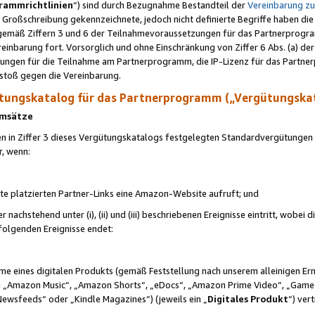
rammrichtlinien
“) sind durch Bezugnahme Bestandteil der
Vereinbarung z
Großschreibung gekennzeichnete, jedoch nicht definierte Begriffe haben die
 gemäß Ziffern 3 und 6 der Teilnahmevoraussetzungen für das Partnerprogram
nbarung fort. Vorsorglich und ohne Einschränkung von Ziffer 6 Abs. (a) der
ungen für die Teilnahme am Partnerprogramm, die IP-Lizenz für das Partner
rstoß gegen die Vereinbarung.
ungskatalog für das Partnerprogramm („Vergütungska
 Umsätze
n in Ziffer 3 dieses Vergütungskatalogs festgelegten Standardvergütungen v
r, wenn:
ite platzierten Partner-Links eine Amazon-Website aufruft; und
r nachstehend unter (i), (ii) und (iii) beschriebenen Ereignisse eintritt, wobe
 folgenden Ereignisse endet:
hme eines digitalen Produkts (gemäß Feststellung nach unserem alleinigen 
 „Amazon Music“, „Amazon Shorts“, „eDocs“, „Amazon Prime Video“, „Game
Newsfeeds“ oder „Kindle Magazines“) (jeweils ein „
Digitales Produkt
“) ver