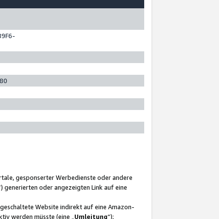
89F6-
280
ortale, gesponserter Werbedienste oder andere
“) generierten oder angezeigten Link auf eine
ngeschaltete Website indirekt auf eine Amazon-
ktiv werden müsste (eine „
Umleitung
“);