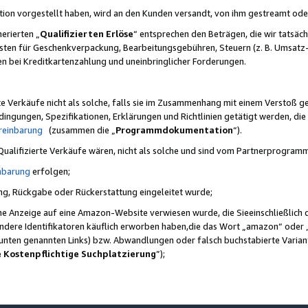
ktion vorgestellt haben, wird an den Kunden versandt, von ihm gestreamt od
erierten „
Qualifizierten Erlöse
“ entsprechen den Beträgen, die wir tatsäch
sten für Geschenkverpackung, Bearbeitungsgebühren, Steuern (z. B. Umsatz-
en bei Kreditkartenzahlung und uneinbringlicher Forderungen.
e Verkäufe nicht als solche, falls sie im Zusammenhang mit einem Verstoß 
ungen, Spezifikationen, Erklärungen und Richtlinien getätigt werden, die 
reinbarung
(zusammen die „
Programmdokumentation
“).
 Qualifizierte Verkäufe wären, nicht als solche und sind vom Partnerprogra
nbarung
erfolgen;
ung, Rückgabe oder Rückerstattung eingeleitet wurde;
ine Anzeige auf eine Amazon-Website verwiesen wurde, die Sieeinschließlich
ndere Identifikatoren käuflich erworben haben,die das Wort „amazon“ oder 
e unten genannten Links) bzw. Abwandlungen oder falsch buchstabierte Varia
e Kostenpflichtige Suchplatzierung
”);