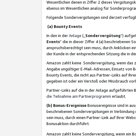
Wesentlichen denen in Ziffer 2 dieses Vergütung
ebenso im Wesentlichen analog für Sonderprogr
Folgende Sondervergütungen sind derzeit verfüg
(a) Bounty Events
In den in der
Anlage
(„
Sondervergütung
“) aufge
Events
“ die in dieser Ziffer 4 (a) beschriebenen 
anspruchsberechtigt sein muss, durch Anklicken ei
der Kunde in der entsprechenden Sitzung die in d
Amazon zahlt keine Sondervergütung, wenn das z
Angabe ungültiger E-Mail-Adressen, Einsatz von B
Bounty Events, die nicht aus Partner-Links auf Ihre
gegeben ist oder ein Verstoß oder Missbrauch vorl
Partner-Links auf die in der Anlage aufgeführte
die Teilnahme am Partnerprogramm
erlaubt.
(b) Bonus-Ereignisse
Bonusereignisse sind in au
beschriebenen Sondervergütungen in Verbindung m
sein muss, durch einen Partner-Link auf Ihrer We
Bonusaktion durchführt.
Amazon zahlt keine Sondervergütung, wenn ein Bon