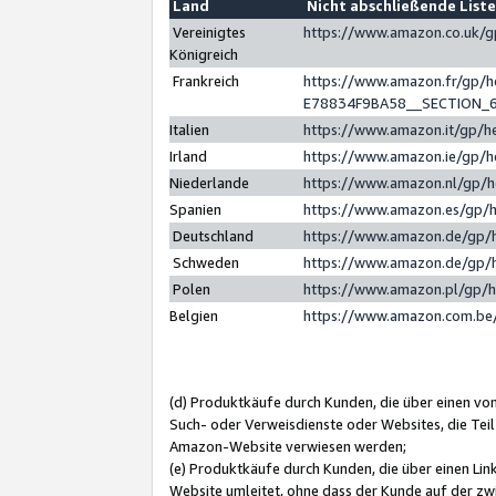
Land
Nicht abschließende List
Vereinigtes
https://www.amazon.co.uk/
Königreich
Frankreich
https://www.amazon.fr/gp/
E78834F9BA58__SECTION_
Italien
https://www.amazon.it/gp/h
Irland
https://www.amazon.ie/gp/
Niederlande
https://www.amazon.nl/gp/
Spanien
https://www.amazon.es/gp/
Deutschland
https://www.amazon.de/gp/
Schweden
https://www.amazon.de/gp/
Polen
https://www.amazon.pl/gp/
Belgien
https://www.amazon.com.be
(d) Produktkäufe durch Kunden, die über einen vo
Such- oder Verweisdienste oder Websites, die Teil
Amazon-Website verwiesen werden;
(e) Produktkäufe durch Kunden, die über einen Li
Website umleitet, ohne dass der Kunde auf der zw