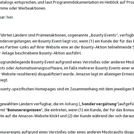
skatalogs entsprechen, und laut Programmdokumentation im Hinblick auf Pr
amme oder Werbeaktionen.
bar:
hier
.
führten Ländern sind Prämienaktionen, sogenannte „Bounty Events“, verfügb
Sondervergütungen; ein Bounty Event liegt vor, wenn (1) ein Kunde der für da
nes Partner-Links auf Ihrer Website eine an der Bounty-Aktion teilnehmende 
er Anlage beschriebene Bounty-Aktion ausführt.
ugrundeliegende Bounty Event aufgrund eines Verstoßes oder anderen Miss
ots oder Automatisierungssoftware, im Falle mehrerer Bounty Events einer e
r Website resultieren) disqualifiziert wurde. Amazon legt im alleinigen Ermess
iegt.
n Bounty-spezifischen Homepages sind im Zusammenhang mit dem jeweiligen
sgewählten Ländern verfügbar, die im
Anhang
(„
Sondervergütung
“)aufgefüh
it "
Bonusereignissen
", die eintreten, wenn (1) ein Kunde, der für das Bon
bsite auf die Amazon-Website klickt und (2) der Kunde während der sich dar
usereignis aufgrund eines Verstoßes oder eines anderen Missbrauchs disqua