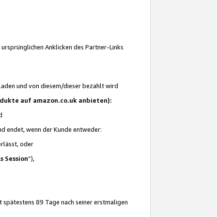
 ursprünglichen Anklicken des Partner-Links
laden und von diesem/dieser bezahlt wird
rodukte auf amazon.co.uk anbieten):
d
 und endet, wenn der Kunde entweder:
erlässt, oder
ls Session
“),
t spätestens 89 Tage nach seiner erstmaligen