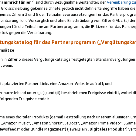
rammrichtlinien
“) sind durch Bezugnahme Bestandteil der
Vereinbarung z
Großschreibung gekennzeichnete, jedoch nicht definierte Begriffe haben die
 gemäß Ziffern 3 und 6 der Teilnahmevoraussetzungen für das Partnerprogram
nbarung fort. Vorsorglich und ohne Einschränkung von Ziffer 6 Abs. (a) der
ungen für die Teilnahme am Partnerprogramm, die IP-Lizenz für das Partner
rstoß gegen die Vereinbarung.
ungskatalog für das Partnerprogramm („Vergütungska
 Umsätze
n in Ziffer 3 dieses Vergütungskatalogs festgelegten Standardvergütungen v
r, wenn:
ite platzierten Partner-Links eine Amazon-Website aufruft; und
r nachstehend unter (i), (ii) und (iii) beschriebenen Ereignisse eintritt, wobe
 folgenden Ereignisse endet:
hme eines digitalen Produkts (gemäß Feststellung nach unserem alleinigen 
 „Amazon Music“, „Amazon Shorts“, „eDocs“, „Amazon Prime Video“, „Game
Newsfeeds“ oder „Kindle Magazines“) (jeweils ein „
Digitales Produkt
“) ver