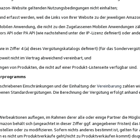
 Amazon-Website geltenden Nutzungsbedingungen nicht einhalten;
t und erfasst werden, weil die Links von Ihrer Website zu der jeweiligen Am
 Mobilen Anwendung, die nicht zu den Zugelassenen Mobilen Anwendungen zählt
s API oder PA API (wie nachstehend unter der IP-Lizenz definiert) oder ander
ie in Ziffer 4 (a) dieses Vergütungskatalogs definiert) (für das Sonderverg
weit nicht im Vertrag abweichend vereinbart, und
ngen von Produkten, die nicht auf einer Produkt-Listenseite verfügbar sind.
nerprogramms
eschriebenen Einschränkungen und der Einhaltung der
Vereinbarung
zahlen wir
ebenen Standardvergütungen. Die Berechnung der Vergütung erfolgt anhand e
beaktionen auflegen, im Rahmen derer alle oder einige Partner die Möglichk
Amazon behält sich (ungeachtet in dieser Ziffer ggf. angegebener Fristen) d
ustellen oder zu modifizieren. Sofern nichts anderes bestimmt ist, gelten 
s nicht um Produktverkäufe geht/nicht zu Produktverkäufen kommt) disqua