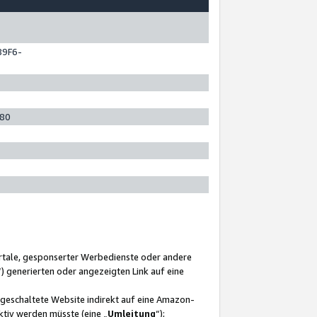
89F6-
280
ortale, gesponserter Werbedienste oder andere
“) generierten oder angezeigten Link auf eine
ngeschaltete Website indirekt auf eine Amazon-
ktiv werden müsste (eine „
Umleitung
“);