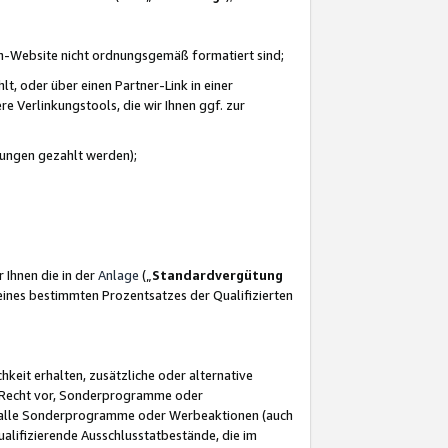
azon-Website nicht ordnungsgemäß formatiert sind;
, oder über einen Partner-Link in einer
e Verlinkungstools, die wir Ihnen ggf. zur
ütungen gezahlt werden);
 Ihnen die in der
Anlage
(„
Standardvergütung
ines bestimmten Prozentsatzes der Qualifizierten
eit erhalten, zusätzliche oder alternative
as Recht vor, Sonderprogramme oder
für alle Sonderprogramme oder Werbeaktionen (auch
lifizierende Ausschlusstatbestände, die im