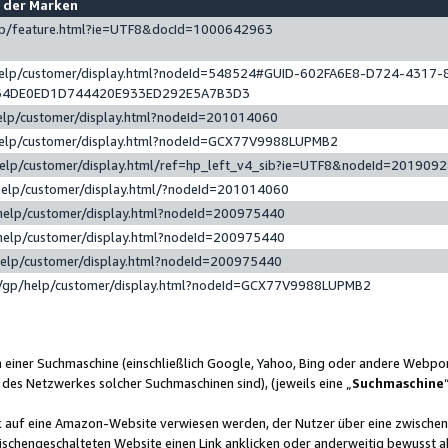
e der Marken
gp/feature.html?ie=UTF8&docId=1000642963
help/customer/display.html?nodeId=548524#GUID-602FA6E8-D724-4317-
64DE0ED1D744420E933ED292E5A7B3D3
elp/customer/display.html?nodeId=201014060
help/customer/display.html?nodeId=GCX77V9988LUPMB2
help/customer/display.html/ref=hp_left_v4_sib?ie=UTF8&nodeId=201909
help/customer/display.html/?nodeId=201014060
help/customer/display.html?nodeId=200975440
help/customer/display.html?nodeId=200975440
help/customer/display.html?nodeId=200975440
/gp/help/customer/display.html?nodeId=GCX77V9988LUPMB2
n einer Suchmaschine (einschließlich Google, Yahoo, Bing oder andere Webp
 des Netzwerkes solcher Suchmaschinen sind), (jeweils eine „
Suchmaschine
nk auf eine Amazon-Website verwiesen werden, der Nutzer über eine zwische
ischengeschalteten Website einen Link anklicken oder anderweitig bewusst a