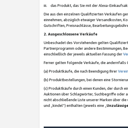
iii. das Produkt, das Sie mit der Alexa-Einkaufsa
Die aus den einzelnen Qualifizierten Verkäufen gen
einnehmen, abzüglich etwaiger Versandkosten, Ko
Gutschriften, Preisnachlässe, Bearbeitungsgebühr
2. Ausgeschlossene Verkäufe
Unbeschadet des Vorstehenden gelten Qualifiziert
Partnerprogramm oder andere Bestimmungen, Beding
einschließlich der jeweils aktuellen Fassung der
Ve
Ferner gelten folgende Verkäufe, die andernfalls
(a) Produktkäufe, die nach Beendigung Ihrer
Verei
(b) Produktbestellungen, bei denen eine Stornier
(c) Produktkäufe durch einen Kunden, der durch e
Auktionen über Schlagwörter, Suchbegriffe oder a
nicht abschließende Liste unserer Marken über di
und „kindel“) enthalten (jeweils eine „
Unzulässig