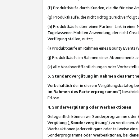
(f) Produktkäufe durch Kunden, die die für eine
(g) Produktkäufe, die nicht richtig zurückverfolg
(h) Produktkäufe über einen Partner-Link in einer
Zugelassenen Mobilen Anwendung, der nicht Creator
Verfügung stellen, nutzt;
(i) Produktkäufe im Rahmen eines Bounty Events (w
(j) Produktkäufe im Rahmen eines Abonnements, so
(k) alle Vorabveröffentlichungen oder Vorbestellu
3. Standardvergütung im Rahmen des Part
Vorbehaltlich der in diesem Vergütungskatalog b
im Rahmen des Partnerprogramms
“) beschri
Erlöse.
4. Sondervergütung oder Werbeaktionen
Gelegentlich können wir Sonderprogramme oder Wer
Vergütung („
Sondervergütung
”) zu verdienen. 
Werbeaktionen jederzeit ganz oder teilweise einz
Sonderprogramme oder Werbeaktionen, bei denen e