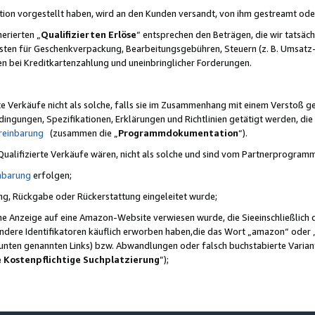
ktion vorgestellt haben, wird an den Kunden versandt, von ihm gestreamt od
erierten „
Qualifizierten Erlöse
“ entsprechen den Beträgen, die wir tatsäch
sten für Geschenkverpackung, Bearbeitungsgebühren, Steuern (z. B. Umsatz-
en bei Kreditkartenzahlung und uneinbringlicher Forderungen.
e Verkäufe nicht als solche, falls sie im Zusammenhang mit einem Verstoß 
ungen, Spezifikationen, Erklärungen und Richtlinien getätigt werden, die 
reinbarung
(zusammen die „
Programmdokumentation
“).
 Qualifizierte Verkäufe wären, nicht als solche und sind vom Partnerprogra
nbarung
erfolgen;
ung, Rückgabe oder Rückerstattung eingeleitet wurde;
ine Anzeige auf eine Amazon-Website verwiesen wurde, die Sieeinschließlich
ndere Identifikatoren käuflich erworben haben,die das Wort „amazon“ oder 
e unten genannten Links) bzw. Abwandlungen oder falsch buchstabierte Varia
e Kostenpflichtige Suchplatzierung
”);