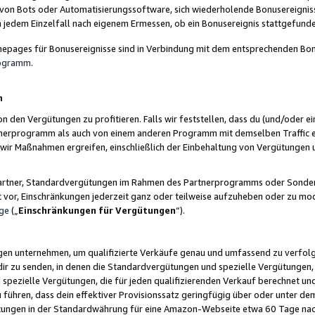
 von Bots oder Automatisierungssoftware, sich wiederholende Bonusereignisse
n jedem Einzelfall nach eigenem Ermessen, ob ein Bonusereignis stattgefund
epages für Bonusereignisse sind in Verbindung mit dem entsprechenden Bonu
rogramm
.
n
den Vergütungen zu profitieren. Falls wir feststellen, dass du (und/oder ein
erprogramm als auch von einem anderen Programm mit demselben Traffic ei
n wir Maßnahmen ergreifen, einschließlich der Einbehaltung von Vergütunge
r Partner, Standardvergütungen im Rahmen des Partnerprogramms oder Sonde
ht vor, Einschränkungen jederzeit ganz oder teilweise aufzuheben oder zu mod
ge
(„
Einschränkungen für Vergütungen
“).
ngen unternehmen, um qualifizierte Verkäufe genau und umfassend zu verfol
dir zu senden, in denen die Standardvergütungen und spezielle Vergütungen, 
pezielle Vergütungen, die für jeden qualifizierenden Verkauf berechnet un
 führen, dass dein effektiver Provisionssatz geringfügig über oder unter dem
ungen in der Standardwährung für eine Amazon-Webseite etwa 60 Tage nach