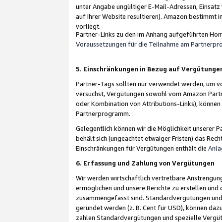
unter Angabe ungültiger E-Mail-Adressen, Einsatz
auf Ihrer Website resultieren). Amazon bestimmt i
vorliegt.
Partner-Links zu den im Anhang aufgeführten Hom
Voraussetzungen für die Teilnahme am Partnerp
5. Einschränkungen in Bezug auf Vergütunge
Partner-Tags sollten nur verwendet werden, um von 
versuchst, Vergütungen sowohl vom Amazon Partn
oder Kombination von Attributions-Links), könne
Partnerprogramm.
Gelegentlich können wir die Möglichkeit unsere
behält sich (ungeachtet etwaiger Fristen) das Rec
Einschränkungen für Vergütungen enthält die
Anla
6. Erfassung und Zahlung von Vergütungen
Wir werden wirtschaftlich vertretbare Anstrengu
ermöglichen und unsere Berichte zu erstellen und 
zusammengefasst sind. Standardvergütungen und s
gerundet werden (z. B. Cent für USD), können dazu
zahlen Standardvergütungen und spezielle Vergüt