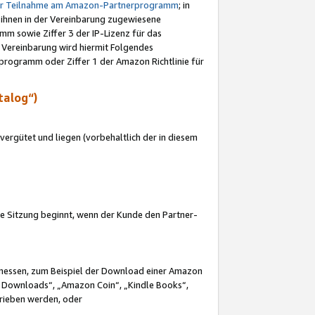
ur Teilnahme am Amazon-Partnerprogramm
; in
 ihnen in der Vereinbarung zugewiesene
m sowie Ziffer 3 der IP-Lizenz für das
 Vereinbarung wird hiermit Folgendes
programm oder Ziffer 1 der Amazon Richtlinie für
talog“)
ergütet und liegen (vorbehaltlich der in diesem
i die Sitzung beginnt, wenn der Kunde den Partner-
Ermessen, zum Beispiel der Download einer Amazon
 Downloads“, „Amazon Coin“, „Kindle Books“,
trieben werden, oder