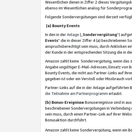
Wesentlichen denen in Ziffer 2 dieses Vergütung
ebenso im Wesentlichen analog für Sonderprogr
Folgende Sondervergütungen sind derzeit verfüg
(a) Bounty Events
In den in der
Anlage
(„
Sondervergütung
“) aufge
Events
“ die in dieser Ziffer 4 (a) beschriebenen 
anspruchsberechtigt sein muss, durch Anklicken ei
der Kunde in der entsprechenden Sitzung die in d
Amazon zahlt keine Sondervergütung, wenn das z
Angabe ungültiger E-Mail-Adressen, Einsatz von B
Bounty Events, die nicht aus Partner-Links auf Ihre
gegeben ist oder ein Verstoß oder Missbrauch vorl
Partner-Links auf die in der Anlage aufgeführte
die Teilnahme am Partnerprogramm
erlaubt.
(b) Bonus-Ereignisse
Bonusereignisse sind in au
beschriebenen Sondervergütungen in Verbindung m
sein muss, durch einen Partner-Link auf Ihrer We
Bonusaktion durchführt.
Amazon zahlt keine Sondervergütung, wenn ein Bon