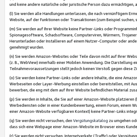
und keine andere natürliche oder juristische Person dazu ermächtigen, a
(l) Sie werden alle Handlungen unterlassen, die nach vernünftigem Erme
Website, auf der Funktionen oder Transaktionen (zum Beispiel suchen, s
(m) Sie werden auf Ihrer Website keine Partner-Links oder Programmin
Spionagesoftware, Schadsoftware, Computerviren, Würmern, Trojaner
Herunterladen oder Installieren auf einem Nutzer-Computer oder ande
genehmigt wurden.
(n) Sie werden Amazon-Websites oder Teile davon nicht auf Ihrer Websi
(z. B., WebView) innerhalb einer Mobilen Anwendung. Die Darstellung ein
Teilnahmevoraussetzungen stellt jedoch keinen Verstoß gegen diese Zif
(o) Sie werden keine Partner-Links oder andere Inhalte, die eine Am
Werbeseiten oder Layer-Werbung einstellen oder bereitstellen, mit Au
bewerben, die eng mit dem auf Ihrer Website befindlichen Material z
(p) Sie werden in Inhalte, die Sie auf einer Amazon-Website platzier
Werbediensten oder in einer Kundenbewertung, einem Forum, einem Wun
einer Amazon-Website verfügbaren Kontext) keine Partner-Links integr
(q) Sie werden nicht versuchen, den
Vergütungskatalog
zu umgehen oder
dass sich eine Webpage einer Amazon-Website im Browser eines Kunden 
(r) Sie werden nicht versuchen, Internetverkehr (Traffic) oder Vergü