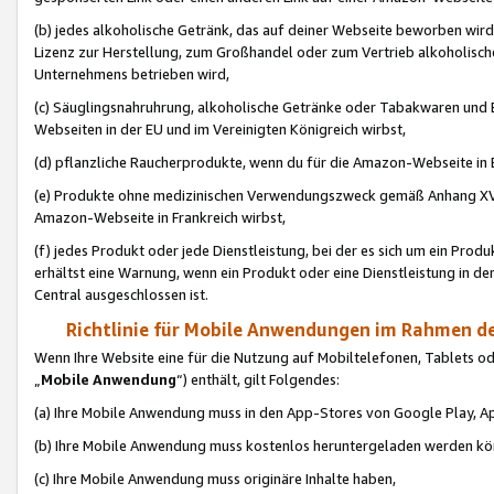
(b) jedes alkoholische Getränk, das auf deiner Webseite beworben wird
Lizenz zur Herstellung, zum Großhandel oder zum Vertrieb alkoholisch
Unternehmens betrieben wird,
(c) Säuglingsnahruhrung, alkoholische Getränke oder Tabakwaren und E
Webseiten in der EU und im Vereinigten Königreich wirbst,
(d) pflanzliche Raucherprodukte, wenn du für die Amazon-Webseite in B
(e) Produkte ohne medizinischen Verwendungszweck gemäß Anhang XVI 
Amazon-Webseite in Frankreich wirbst,
(f) jedes Produkt oder jede Dienstleistung, bei der es sich um ein Prod
erhältst eine Warnung, wenn ein Produkt oder eine Dienstleistung in de
Central ausgeschlossen ist.
Richtlinie für Mobile Anwendungen im Rahmen de
Wenn Ihre Website eine für die Nutzung auf Mobiltelefonen, Tablets 
„
Mobile Anwendung
“) enthält, gilt Folgendes:
(a) Ihre Mobile Anwendung muss in den App-Stores von Google Play, A
(b) Ihre Mobile Anwendung muss kostenlos heruntergeladen werden könn
(c) Ihre Mobile Anwendung muss originäre Inhalte haben,