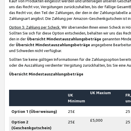
Kauf von Produkten eingelöst werden und unterliegen unseren Geschäf
uns das Recht vor, Vergütungen zurückzuhalten, bis der fällige Gesamt
das Recht vor, den Teil der Zahlungen, der den in der Zahlungstabelle 
Zahlungsart angibst. Die Zahlung per Amazon-Geschenkgutschein ist in
Option 3: Zahlung per Scheck.
Wir übersenden Ihnen einen Scheck in Höh
Sollten Sie sich für diese Option entscheiden, behalten wir uns das Rec
den in der
Übersicht Mindestauszahlungsbeträge
genannten Mindest
der
Übersicht Mindestauszahlungsbeträge
angegebene Bearbeitung
und Schweden nicht verfügbar.
Sollten Sie keine gültigen Informationen für die Zahlungsoption bereit
oder die Auszahlung verdienter Vergütung zurückhalten, bis Sie eine A
Übersicht Mindestauszahlungsbeträge
UK Maxium
UK
FR,
Minimum
un
Option 1 (Überweisung)
25£
25
£5,000
Option 2
25£
25
(Geschenkgutschein)