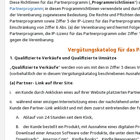
Diese Richtlinien für das Partnerprogramm („
Programmrichtlinien
“)
Partnerprogramm
; in diesen Programmrichtlinien verwendete und durch
der Vereinbarung zugewiesene Bedeutung. Die Rechte und Pflichten de
Partnerprogramm sowie Ziffer 3 der IP-Lizenz für das Partnerprogram
Einschränkung von Ziffer 6 Abs. (a) der Vereinbarung wird hiermit Fol
Partnerprogramm, die IP-Lizenz für das Partnerprogramm oder Ziffer 1
gegen die Vereinbarung.
Vergütungskatalog für das 
1. Qualifizierte Verkäufe und Qualifizierte Umsätze
„
Qualifizierte Verkäufe
“ werden von uns mit den in Ziffer 3 diese
(vorbehaltlich der in diesem Vergütungskatalog beschriebenen Ausnah
(a) Partner- Link auf Ihrer Site
:
i. ein Kunde durch Anklicken eines auf Ihrer Website platzierten Part
ii. während einer einzigen Internetsitzung eines der nachstehend unter (i)
Kunde den Partner-Link anklickt und mit dem zuerst eintretenden der f
A. Ablauf von 24 Stunden seit dem Klick,
B. der Kunde bestellt ein Produkt, mit Ausnahme eines digitalen P
Download einer Amazon Software oder Produkte, die unter dem N
Downloads“, „Amazon Coin“, „Kindle Books“, „Kindle Newspapers“, „