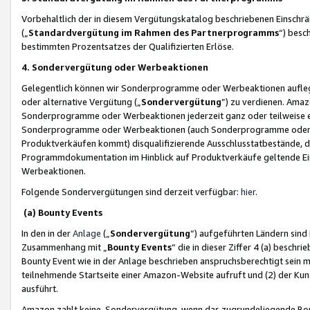
Vorbehaltlich der in diesem Vergütungskatalog beschriebenen Einschr
(„
Standardvergütung im Rahmen des Partnerprogramms
“) besc
bestimmten Prozentsatzes der Qualifizierten Erlöse.
4. Sondervergütung oder Werbeaktionen
Gelegentlich können wir Sonderprogramme oder Werbeaktionen auflegen,
oder alternative Vergütung („
Sondervergütung
”) zu verdienen. Amazo
Sonderprogramme oder Werbeaktionen jederzeit ganz oder teilweise einz
Sonderprogramme oder Werbeaktionen (auch Sonderprogramme oder We
Produktverkäufen kommt) disqualifizierende Ausschlusstatbestände, di
Programmdokumentation im Hinblick auf Produktverkäufe geltende E
Werbeaktionen.
Folgende Sondervergütungen sind derzeit verfügbar:
hier
.
(a) Bounty Events
In den in der
Anlage
(„
Sondervergütung
“) aufgeführten Ländern sind
Zusammenhang mit „
Bounty Events
“ die in dieser Ziffer 4 (a) besch
Bounty Event wie in der Anlage beschrieben anspruchsberechtigt sein mu
teilnehmende Startseite einer Amazon-Website aufruft und (2) der Kun
ausführt.
Amazon zahlt keine Sondervergütung, wenn das zugrundeliegende Boun