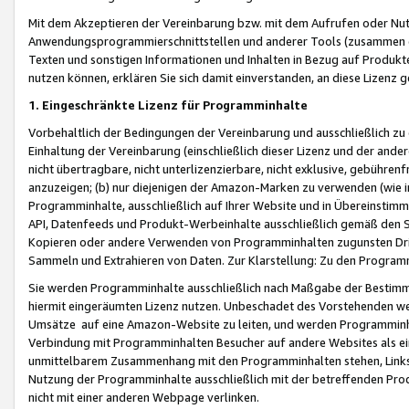
Mit dem Akzeptieren der Vereinbarung bzw. mit dem Aufrufen oder Nutz
Anwendungsprogrammierschnittstellen und anderer Tools (zusammen die
Texten und sonstigen Informationen und Inhalten in Bezug auf Produkte
nutzen können, erklären Sie sich damit einverstanden, an diese Lizenz 
1. Eingeschränkte Lizenz für Programminhalte
Vorbehaltlich der Bedingungen der Vereinbarung und ausschließlich z
Einhaltung der Vereinbarung (einschließlich dieser Lizenz und der ande
nicht übertragbare, nicht unterlizenzierbare, nicht exklusive, gebühren
anzuzeigen; (b) nur diejenigen der Amazon-Marken zu verwenden (wie in 
Programminhalte, ausschließlich auf Ihrer Website und in Übereinstimmu
API, Datenfeeds und Produkt-Werbeinhalte ausschließlich gemäß den Spe
Kopieren oder andere Verwenden von Programminhalten zugunsten Dri
Sammeln und Extrahieren von Daten. Zur Klarstellung: Zu den Program
Sie werden Programminhalte ausschließlich nach Maßgabe der Besti
hiermit eingeräumten Lizenz nutzen. Unbeschadet des Vorstehenden we
Umsätze auf eine Amazon-Website zu leiten, und werden Programminhal
Verbindung mit Programminhalten Besucher auf andere Websites als ein
unmittelbarem Zusammenhang mit den Programminhalten stehen, Links z
Nutzung der Programminhalte ausschließlich mit der betreffenden Pr
nicht mit einer anderen Webpage verlinken.