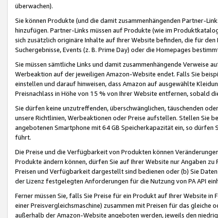
überwachen).
Sie können Produkte (und die damit zusammenhängenden Partner-Links)
hinzufügen. Partner-Links müssen auf Produkte (wie im Produktkatalog de
sich zusätzlich originäre Inhalte auf Ihrer Website befinden, die für 
Suchergebnisse, Events (z. B. Prime Day) oder die Homepages bestimmte
Sie müssen sämtliche Links und damit zusammenhängende Verweise auf z
Werbeaktion auf der jeweiligen Amazon-Website endet. Falls Sie beisp
einstellen und darauf hinweisen, dass Amazon auf ausgewählte Kleidun
Preisnachlass in Höhe von 15 % von Ihrer Website entfernen, sobald di
Sie dürfen keine unzutreffenden, überschwänglichen, täuschenden od
unsere Richtlinien, Werbeaktionen oder Preise aufstellen. Stellen Sie 
angebotenen Smartphone mit 64 GB Speicherkapazität ein, so dürfen S
führt.
Die Preise und die Verfügbarkeit von Produkten können Veränderungen 
Produkte ändern können, dürfen Sie auf Ihrer Website nur Angaben zu P
Preisen und Verfügbarkeit dargestellt sind bedienen oder (b) Sie Daten
der Lizenz festgelegten Anforderungen für die Nutzung von PA API einh
Ferner müssen Sie, falls Sie Preise für ein Produkt auf Ihrer Website in 
einer Preisvergleichsmaschine) zusammen mit Preisen für das gleiche o
außerhalb der Amazon-Website angeboten werden, jeweils den niedrigst