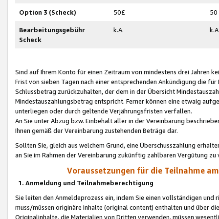
Option 3 (Scheck)
50£
50
Bearbeitungsgebühr
k.A.
k.A
Scheck
Sind auf Ihrem Konto für einen Zeitraum von mindestens drei Jahren kein
Frist von sieben Tagen nach einer entsprechenden Ankündigung die für
Schlussbetrag zurückzuhalten, der dem in der Übersicht Mindestausz
Mindestauszahlungsbetrag entspricht. Ferner können eine etwaig aufg
unterliegen oder durch geltende Verjährungsfristen verfallen.
An Sie unter Abzug bzw. Einbehalt aller in der Vereinbarung beschrieb
Ihnen gemäß der Vereinbarung zustehenden Beträge dar.
Sollten Sie, gleich aus welchem Grund, eine Überschusszahlung erhalte
an Sie im Rahmen der Vereinbarung zukünftig zahlbaren Vergütung zu 
Voraussetzungen für die Teilnahme a
1. Anmeldung und Teilnahmeberechtigung
Sie leiten den Anmeldeprozess ein, indem Sie einen vollständigen und 
muss/müssen originäre Inhalte (original content) enthalten und über d
Originalinhalte, die Materialien von Dritten verwenden, müssen wese