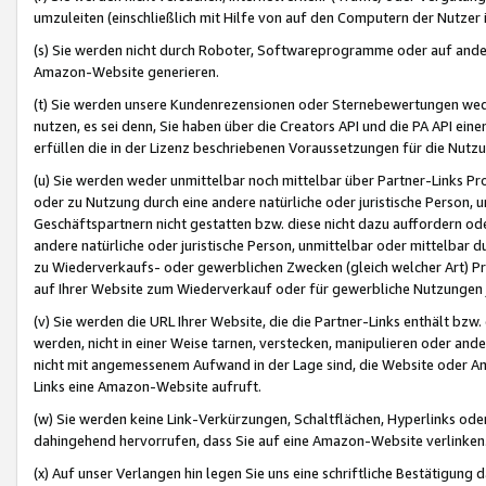
umzuleiten (einschließlich mit Hilfe von auf den Computern der Nutzer i
(s) Sie werden nicht durch Roboter, Softwareprogramme oder auf andere
Amazon-Website generieren.
(t) Sie werden unsere Kundenrezensionen oder Sternebewertungen wed
nutzen, es sei denn, Sie haben über die Creators API und die PA API e
erfüllen die in der Lizenz beschriebenen Voraussetzungen für die Nutzu
(u) Sie werden weder unmittelbar noch mittelbar über Partner-Links P
oder zu Nutzung durch eine andere natürliche oder juristische Person,
Geschäftspartnern nicht gestatten bzw. diese nicht dazu auffordern od
andere natürliche oder juristische Person, unmittelbar oder mittelbar
zu Wiederverkaufs- oder gewerblichen Zwecken (gleich welcher Art) 
auf Ihrer Website zum Wiederverkauf oder für gewerbliche Nutzungen 
(v) Sie werden die URL Ihrer Website, die die Partner-Links enthält b
werden, nicht in einer Weise tarnen, verstecken, manipulieren oder and
nicht mit angemessenem Aufwand in der Lage sind, die Website oder A
Links eine Amazon-Website aufruft.
(w) Sie werden keine Link-Verkürzungen, Schaltflächen, Hyperlinks ode
dahingehend hervorrufen, dass Sie auf eine Amazon-Website verlinken
(x) Auf unser Verlangen hin legen Sie uns eine schriftliche Bestätigung