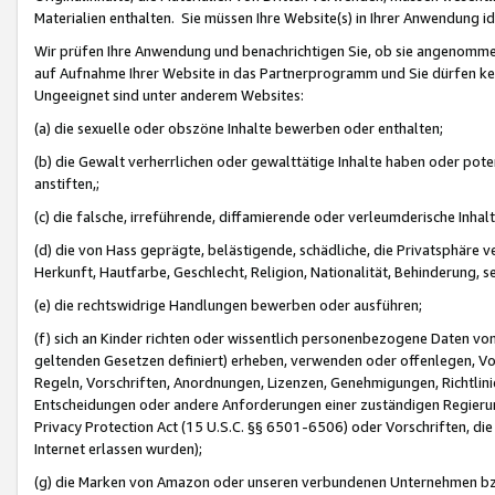
Materialien enthalten. Sie müssen Ihre Website(s) in Ihrer Anwendung ide
Wir prüfen Ihre Anwendung und benachrichtigen Sie, ob sie angenommen
auf Aufnahme Ihrer Website in das Partnerprogramm und Sie dürfen kei
Ungeeignet sind unter anderem Websites:
(a) die sexuelle oder obszöne Inhalte bewerben oder enthalten;
(b) die Gewalt verherrlichen oder gewalttätige Inhalte haben oder pot
anstiften,;
(c) die falsche, irreführende, diffamierende oder verleumderische Inha
(d) die von Hass geprägte, belästigende, schädliche, die Privatsphäre v
Herkunft, Hautfarbe, Geschlecht, Religion, Nationalität, Behinderung, 
(e) die rechtswidrige Handlungen bewerben oder ausführen;
(f) sich an Kinder richten oder wissentlich personenbezogene Daten vo
geltenden Gesetzen definiert) erheben, verwenden oder offenlegen, Vo
Regeln, Vorschriften, Anordnungen, Lizenzen, Genehmigungen, Richtlini
Entscheidungen oder andere Anforderungen einer zuständigen Regierung
Privacy Protection Act (15 U.S.C. §§ 6501-6506) oder Vorschriften, di
Internet erlassen wurden);
(g) die Marken von Amazon oder unseren verbundenen Unternehmen b