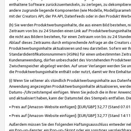
enthaltene Software zurückzuentwickeln, zu zerlegen, zu dekompilier
andere zugrunde liegende Komponenten (wie Modelle, Modellparameter
mit der Creators API, der PA API, Datenfeeds oder in den Produkt Werb
(h) Sie werden Produktwerbungsinhalte, die aus einem Bild bestehen, ni
Zeitraum von bis zu 24 Stunden einen Link auf Produktwerbungsinhalte
die nicht aus Bildern bestehen, für einen Zeitraum von bis zu 24 Stund
Ablauf dieses Zeitraums durch entsprechende Anfrage an die Creators 
Produktwerbungsinhalte aktualisieren und neu darstellen. Sofern wir Ih
Standardidentifikationsnummern (ASINs) für einen unbestimmten Zeitra
Kundenanwendung, dürfen unbeschadet des Vorstehenden Produktwerbu
Zwischenspeicher abgelegt werden. Auf unser Verlangen werden Sie un
die Produktwerbungsinhalte enthält oder nutzt, damit wir Ihre Einhalt
(i) Wenn Sie seltener als stündlich Produktwerbungsinhalte aus Datenfe
Anwendung angezeigten Produktwerbungsinhalte aktualisieren, werden 
Datums-/Uhrzeitstempel einfügen. Wenn Sie jedoch die in Ihrer Anwe
und aktualisiert haben, kann der Datumsteil des Stempels entfallen. Dies
• Preis auf [Amazon-Website einfügen]: [EUR/GBP] 32,77 (Stand 07.01.
• Preis auf [Amazon-Website einfügen]: [EUR/GBP] 32,77 (Stand 14:11 
Außerdem müssen Sie den folgenden Haftungsausschluss entweder neb
ein Pop-up-Fenster, ein Pop-up-Skript oder ein sonstiges vergleichba