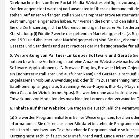
Direktnachrichten von Ihren Social-Media-Websites einfügen. vorausg
Kunden angemeldet werden) und ansonsten in Übereinstimmung mit der
stehen. Auf unser Verlangen stellen Sie uns repräsentative Mustermater
Bestimmungen eingehalten haben. Wir werden die Form und den Inhalt, di
Sie die Zertifizierung nicht in Übereinstimmung mit unserer Aufforderu
Klarstellung: (i) Für die Zwecke der geltenden Marketinggesetze (z. 
von 1991 und ähnlicher oder Nachfolgegesetze) sind Sie der „Absender“ j
Gesetze und Standards und Best Practices der Marketingbranche für 
5. Verbreitung von Partner-Links über Software und Geräte
Sie
nutzen bzw. keine Verlinkungen auf eine Amazon-Website wie nachsteh
Software-Applikationen (z. B. Browser Plug-ins, Browser Helper Objec
ein Endnutzer installieren und ausführen kann) und Geräten, einschlie
Zugelassenen Mobilen Anwendungen); oder (b) im Zusammenhang mit bzw.
Satellitenempfangsgeräte, Streaming-Video-Playern, Blu-Ray-Playern 
Viera Cast oder Vizio Internet Apps). Sie werden ohne ausdrückliche v
Entwicklung von Modellen des maschinellen Lernens oder verwandter 
6. Inhalte auf Ihrer Website
. Sie tragen die ausschließliche Verantwo
(a) Sie werden Programminhalte in keiner Weise ergänzen, löschen oder
Informationen; Sie dürfen aus einer Bilddatei bestehende Programminhal
erhalten bleiben bzw. aus Text bestehende Programminhalte so kürzen, 
Kürzung nicht sachlich falsch oder irreführend wird. Einige Arten von L