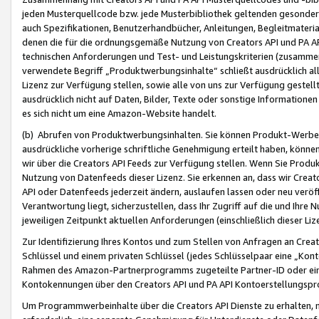
jeden Musterquellcode bzw. jede Musterbibliothek geltenden gesonder
auch Spezifikationen, Benutzerhandbücher, Anleitungen, Begleitmaterial
denen die für die ordnungsgemäße Nutzung von Creators API und PA A
technischen Anforderungen und Test- und Leistungskriterien (zusammen
verwendete Begriff „Produktwerbungsinhalte“ schließt ausdrücklich al
Lizenz zur Verfügung stellen, sowie alle von uns zur Verfügung gestel
ausdrücklich nicht auf Daten, Bilder, Texte oder sonstige Informatione
es sich nicht um eine Amazon-Website handelt.
(b) Abrufen von Produktwerbungsinhalten. Sie können Produkt-Werbein
ausdrückliche vorherige schriftliche Genehmigung erteilt haben, könn
wir über die Creators API Feeds zur Verfügung stellen. Wenn Sie Produk
Nutzung von Datenfeeds dieser Lizenz. Sie erkennen an, dass wir Creat
API oder Datenfeeds jederzeit ändern, auslaufen lassen oder neu veröffe
Verantwortung liegt, sicherzustellen, dass Ihr Zugriff auf die und Ihr
jeweiligen Zeitpunkt aktuellen Anforderungen (einschließlich dieser Liz
Zur Identifizierung Ihres Kontos und zum Stellen von Anfragen an Crea
Schlüssel und einem privaten Schlüssel (jedes Schlüsselpaar eine „Kon
Rahmen des Amazon-Partnerprogramms zugeteilte Partner-ID oder ein
Kontokennungen über den Creators API und PA API Kontoerstellungspro
Um Programmwerbeinhalte über die Creators API Dienste zu erhalten, m