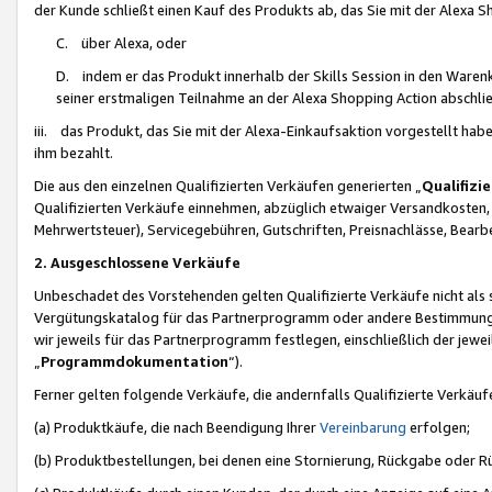
der Kunde schließt einen Kauf des Produkts ab, das Sie mit der Alexa 
C. über Alexa, oder
D. indem er das Produkt innerhalb der Skills Session in den Waren
seiner erstmaligen Teilnahme an der Alexa Shopping Action abschlie
iii. das Produkt, das Sie mit der Alexa-Einkaufsaktion vorgestellt ha
ihm bezahlt.
Die aus den einzelnen Qualifizierten Verkäufen generierten „
Qualifizi
Qualifizierten Verkäufe einnehmen, abzüglich etwaiger Versandkosten
Mehrwertsteuer), Servicegebühren, Gutschriften, Preisnachlässe, Bear
2. Ausgeschlossene Verkäufe
Unbeschadet des Vorstehenden gelten Qualifizierte Verkäufe nicht als
Vergütungskatalog für das Partnerprogramm oder andere Bestimmungen,
wir jeweils für das Partnerprogramm festlegen, einschließlich der jewe
„
Programmdokumentation
“).
Ferner gelten folgende Verkäufe, die andernfalls Qualifizierte Verkä
(a) Produktkäufe, die nach Beendigung Ihrer
Vereinbarung
erfolgen;
(b) Produktbestellungen, bei denen eine Stornierung, Rückgabe oder R