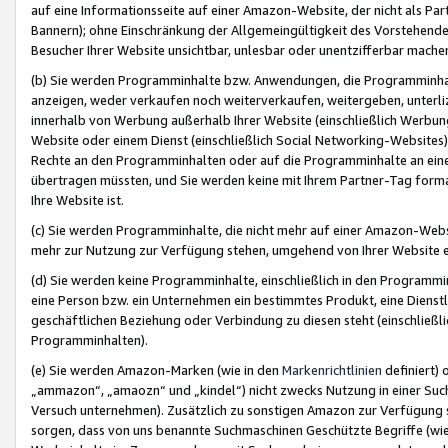
auf eine Informationsseite auf einer Amazon-Website, der nicht als Part
Bannern); ohne Einschränkung der Allgemeingültigkeit des Vorstehende
Besucher Ihrer Website unsichtbar, unlesbar oder unentzifferbar mache
(b) Sie werden Programminhalte bzw. Anwendungen, die Programminhalt
anzeigen, weder verkaufen noch weiterverkaufen, weitergeben, unterli
innerhalb von Werbung außerhalb Ihrer Website (einschließlich Werbun
Website oder einem Dienst (einschließlich Social Networking-Website
Rechte an den Programminhalten oder auf die Programminhalte an eine a
übertragen müssten, und Sie werden keine mit Ihrem Partner-Tag formati
Ihre Website ist.
(c) Sie werden Programminhalte, die nicht mehr auf einer Amazon-Websit
mehr zur Nutzung zur Verfügung stehen, umgehend von Ihrer Website e
(d) Sie werden keine Programminhalte, einschließlich in den Programmin
eine Person bzw. ein Unternehmen ein bestimmtes Produkt, eine Dienstle
geschäftlichen Beziehung oder Verbindung zu diesen steht (einschließli
Programminhalten).
(e) Sie werden Amazon-Marken (wie in den
Markenrichtlinien
definiert) 
„ammazon“, „amaozn“ und „kindel“) nicht zwecks Nutzung in einer Suc
Versuch unternehmen). Zusätzlich zu sonstigen Amazon zur Verfügung 
sorgen, dass von uns benannte Suchmaschinen Geschützte Begriffe (wie 