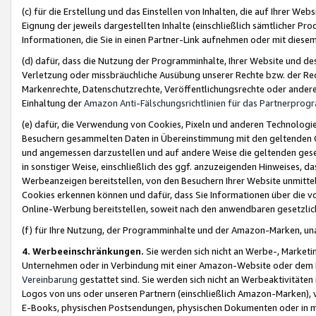
(c) für die Erstellung und das Einstellen von Inhalten, die auf Ihrer We
Eignung der jeweils dargestellten Inhalte (einschließlich sämtlicher 
Informationen, die Sie in einen Partner-Link aufnehmen oder mit diese
(d) dafür, dass die Nutzung der Programminhalte, Ihrer Website und des 
Verletzung oder missbräuchliche Ausübung unserer Rechte bzw. der Recht
Markenrechte, Datenschutzrechte, Veröffentlichungsrechte oder anderer
Einhaltung der
Amazon Anti-Fälschungsrichtlinien für das Partnerpro
(e) dafür, die Verwendung von Cookies, Pixeln und anderen Technologien
Besuchern gesammelten Daten in Übereinstimmung mit den geltenden Ge
und angemessen darzustellen und auf andere Weise die geltenden geset
in sonstiger Weise, einschließlich des ggf. anzuzeigenden Hinweises, d
Werbeanzeigen bereitstellen, von den Besuchern Ihrer Website unmitte
Cookies erkennen können und dafür, dass Sie Informationen über die v
Online-Werbung bereitstellen, soweit nach den anwendbaren gesetzlic
(f) für Ihre Nutzung, der Programminhalte und der Amazon-Marken, u
4. Werbeeinschränkungen.
Sie werden sich nicht an Werbe-, Market
Unternehmen oder in Verbindung mit einer Amazon-Website oder dem Pa
Vereinbarung
gestattet sind. Sie werden sich nicht an Werbeaktivitäten
Logos von uns oder unseren Partnern (einschließlich Amazon-Marken), 
E-Books, physischen Postsendungen, physischen Dokumenten oder in 