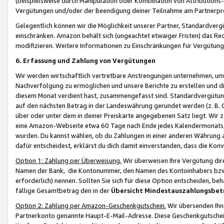
(beispielsweise durch Manipulation oder Kombination von Attributions-
Vergütungen und/oder der Beendigung deiner Teilnahme am Partnerp
Gelegentlich können wir die Möglichkeit unserer Partner, Standardv
einschränken. Amazon behält sich (ungeachtet etwaiger Fristen) das Re
modifizieren. Weitere Informationen zu Einschränkungen für Vergütung
6. Erfassung und Zahlung von Vergütungen
Wir werden wirtschaftlich vertretbare Anstrengungen unternehmen, um 
Nachverfolgung zu ermöglichen und unsere Berichte zu erstellen und di
diesem Monat verdient hast, zusammengefasst sind. Standardvergütung
auf den nächsten Betrag in der Landeswährung gerundet werden (z. B. C
über oder unter dem in deiner Preiskarte angegebenen Satz liegt. Wir
eine Amazon-Webseite etwa 60 Tage nach Ende jedes Kalendermonats, i
wurden. Du kannst wählen, ob du Zahlungen in einer anderen Währung
dafür entscheidest, erklärst du dich damit einverstanden, dass die K
Option 1: Zahlung per Überweisung.
Wir überweisen Ihre Vergütung dir
Namen der Bank, die Kontonummer, den Namen des Kontoinhabers bzw. a
erforderlich) nennen. Sollten Sie sich für diese Option entscheiden, be
fällige Gesamtbetrag den in der
Übersicht Mindestauszahlungsbet
Option 2: Zahlung per Amazon-Geschenkgutschein.
Wir übersenden Ihne
Partnerkonto genannte Haupt-E-Mail-Adresse. Diese Geschenkgutschei