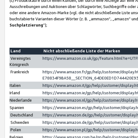
(c) Produktkäufe durch einen Kunden, der durch eine Anzeige auf eine 
Ausschreibungen und Auktionen über Schlagwörter, Suchbegriffe oder 
oder eine andere Amazon-Marke (vgl. die nicht abschließende Liste un
buchstabierte Varianten dieser Wörter (z. B. „ammazon“, „amaozn“ und „
Suchplatzierung
”);
Land
Nicht abschließende Liste der Marken
Vereinigtes
https://www.amazon.co.uk/gp/feature.html?ie=U
Königreich
Frankreich
https://www.amazon.fr/gp/help/customer/displa
E78834F9BA58__SECTION_64DE0ED1D744420E9
Italien
https://www.amazon.it/gp/help/customer/display
Irland
https://www.amazon.ie/gp/help/customer/displa
Niederlande
https://www.amazon.nl/gp/help/customer/display
Spanien
https://www.amazon.es/gp/help/customer/display
Deutschland
https://www.amazon.de/gp/help/customer/displa
Schweden
https://www.amazon.de/gp/help/customer/displa
Polen
https://www.amazon.pl/gp/help/customer/display
Belgien
https://www.amazon.com.be/gp/help/customer/d