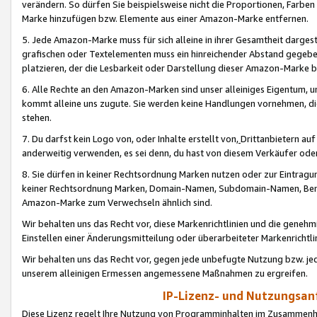
verändern. So dürfen Sie beispielsweise nicht die Proportionen, Farb
Marke hinzufügen bzw. Elemente aus einer Amazon-Marke entfernen.
5. Jede Amazon-Marke muss für sich alleine in ihrer Gesamtheit darge
grafischen oder Textelementen muss ein hinreichender Abstand gegebe
platzieren, der die Lesbarkeit oder Darstellung dieser Amazon-Marke b
6. Alle Rechte an den Amazon-Marken sind unser alleiniges Eigentum, 
kommt alleine uns zugute. Sie werden keine Handlungen vornehmen, 
stehen.
7. Du darfst kein Logo von, oder Inhalte erstellt von,
Drittanbietern au
anderweitig verwenden, es sei denn, du hast von diesem Verkäufer oder
8. Sie dürfen in keiner Rechtsordnung Marken nutzen oder zur Eintragu
keiner Rechtsordnung Marken, Domain-Namen, Subdomain-Namen, Benu
Amazon-Marke zum Verwechseln ähnlich sind.
Wir behalten uns das Recht vor, diese Markenrichtlinien und die gene
Einstellen einer Änderungsmitteilung oder überarbeiteter Markenricht
Wir behalten uns das Recht vor, gegen jede unbefugte Nutzung bzw. jede 
unserem alleinigen Ermessen angemessene Maßnahmen zu ergreifen.
IP-Lizenz- und Nutzungsan
Diese Lizenz regelt Ihre Nutzung von Programminhalten im Zusammen