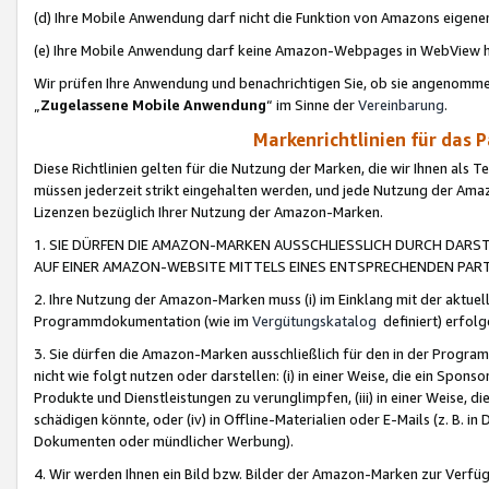
(d) Ihre Mobile Anwendung darf nicht die Funktion von Amazons eige
(e) Ihre Mobile Anwendung darf keine Amazon-Webpages in WebView 
Wir prüfen Ihre Anwendung und benachrichtigen Sie, ob sie angenomm
„
Zugelassene Mobile Anwendung
“ im Sinne der
Vereinbarung
.
Markenrichtlinien für das 
Diese Richtlinien gelten für die Nutzung der Marken, die wir Ihnen als 
müssen jederzeit strikt eingehalten werden, und jede Nutzung der Ama
Lizenzen bezüglich Ihrer Nutzung der Amazon-Marken.
1. SIE DÜRFEN DIE AMAZON-MARKEN AUSSCHLIESSLICH DURCH DARS
AUF EINER AMAZON-WEBSITE MITTELS EINES ENTSPRECHENDEN PART
2. Ihre Nutzung der Amazon-Marken muss (i) im Einklang mit der aktuells
Programmdokumentation (wie im
Vergütungskatalog
definiert) erfolg
3. Sie dürfen die Amazon-Marken ausschließlich für den in der Progr
nicht wie folgt nutzen oder darstellen: (i) in einer Weise, die ein Spo
Produkte und Dienstleistungen zu verunglimpfen, (iii) in einer Weise
schädigen könnte, oder (iv) in Offline-Materialien oder E-Mails (z. B.
Dokumenten oder mündlicher Werbung).
4. Wir werden Ihnen ein Bild bzw. Bilder der Amazon-Marken zur Verfüg