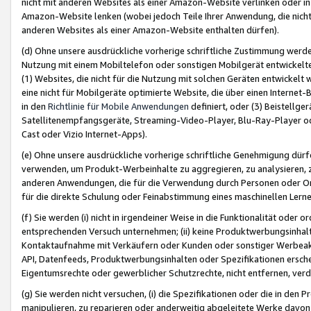
nicht mit anderen Websites als einer Amazon-Website verlinken oder i
Amazon-Website lenken (wobei jedoch Teile Ihrer Anwendung, die nich
anderen Websites als einer Amazon-Website enthalten dürfen).
(d) Ohne unsere ausdrückliche vorherige schriftliche Zustimmung werd
Nutzung mit einem Mobiltelefon oder sonstigen Mobilgerät entwickelt
(1) Websites, die nicht für die Nutzung mit solchen Geräten entwickelt
eine nicht für Mobilgeräte optimierte Website, die über einen Interne
in den
Richtlinie für Mobile Anwendungen
definiert, oder (3) Beistellge
Satellitenempfangsgeräte, Streaming-Video-Player, Blu-Ray-Player ode
Cast oder Vizio Internet-Apps).
(e) Ohne unsere ausdrückliche vorherige schriftliche Genehmigung dürfe
verwenden, um Produkt-Werbeinhalte zu aggregieren, zu analysieren, 
anderen Anwendungen, die für die Verwendung durch Personen oder Or
für die direkte Schulung oder Feinabstimmung eines maschinellen Lern
(f) Sie werden (i) nicht in irgendeiner Weise in die Funktionalität ode
entsprechenden Versuch unternehmen; (ii) keine Produktwerbungsinha
Kontaktaufnahme mit Verkäufern oder Kunden oder sonstiger Werbeaktiv
API, Datenfeeds, Produktwerbungsinhalten oder Spezifikationen erschei
Eigentumsrechte oder gewerblicher Schutzrechte, nicht entfernen, verd
(g) Sie werden nicht versuchen, (i) die Spezifikationen oder die in de
manipulieren, zu reparieren oder anderweitig abgeleitete Werke davon z