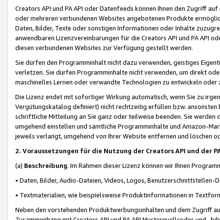
Creators API und PA API oder Datenfeeds können Ihnen den Zugriff auf D
oder mehreren verbundenen Websites angebotenen Produkte ermögliche
Daten, Bilder, Texte oder sonstigen Informationen oder Inhalte zuzugre
anwendbaren Lizenzvereinbarungen für die Creators API und PA API od
diesen verbundenen Websites zur Verfügung gestellt werden.
Sie dürfen den Programminhalt nicht dazu verwenden, geistiges Eigent
verletzen. Sie dürfen Programminhalte nicht verwenden, um direkt ode
maschinelles Lernen oder verwandte Technologien zu entwickeln oder zu
Die Lizenz endet mit sofortiger Wirkung automatisch, wenn Sie zu irg
Vergütungskatalog definiert) nicht rechtzeitig erfüllen bzw. ansonsten
schriftliche Mitteilung an Sie ganz oder teilweise beenden. Sie werden
umgehend einstellen und sämtliche Programminhalte und Amazon-Marke
jeweils verlangt, umgehend von Ihrer Website entfernen und löschen od
2. Voraussetzungen für die Nutzung der Creators API und der P
(a)
Beschreibung
. Im Rahmen dieser Lizenz können wir Ihnen Programmi
• Daten, Bilder, Audio-Dateien, Videos, Logos, Benutzerschnittstellen-
• Textmaterialien, wie beispielsweise Produktinformationen in Textfor
Neben den vorstehenden Produktwerbungsinhalten und dem Zugriff auf 
Zusammenhang mit Creators API und PA API Musterquellcodes und -bibli