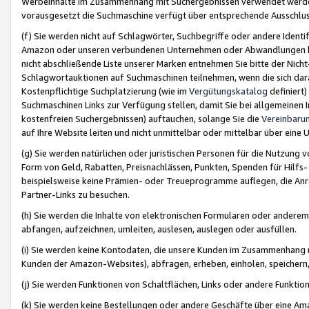
Werbeinhalte im Zusammenhang mit Suchergebnissen verwendet werden,
vorausgesetzt die Suchmaschine verfügt über entsprechende Ausschlu
(f) Sie werden nicht auf Schlagwörter, Suchbegriffe oder andere Ident
Amazon oder unseren verbundenen Unternehmen oder Abwandlungen bzw
nicht abschließende Liste unserer Marken entnehmen Sie bitte der Nich
Schlagwortauktionen auf Suchmaschinen teilnehmen, wenn die sich da
Kostenpflichtige Suchplatzierung (wie im
Vergütungskatalog
definiert
Suchmaschinen Links zur Verfügung stellen, damit Sie bei allgemeinen I
kostenfreien Suchergebnissen) auftauchen, solange Sie die
Vereinbaru
auf Ihre Website leiten und nicht unmittelbar oder mittelbar über eine
(g) Sie werden natürlichen oder juristischen Personen für die Nutzung 
Form von Geld, Rabatten, Preisnachlässen, Punkten, Spenden für Hilfs
beispielsweise keine Prämien- oder Treueprogramme auflegen, die Anrei
Partner-Links zu besuchen.
(h) Sie werden die Inhalte von elektronischen Formularen oder anderem M
abfangen, aufzeichnen, umleiten, auslesen, auslegen oder ausfüllen.
(i) Sie werden keine Kontodaten, die unsere Kunden im Zusammenhang 
Kunden der Amazon-Websites), abfragen, erheben, einholen, speichern,
(j) Sie werden Funktionen von Schaltflächen, Links oder andere Funkti
(k) Sie werden keine Bestellungen oder andere Geschäfte über eine Ama