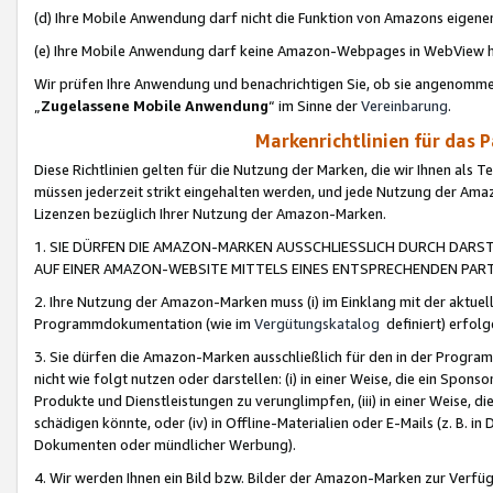
(d) Ihre Mobile Anwendung darf nicht die Funktion von Amazons eige
(e) Ihre Mobile Anwendung darf keine Amazon-Webpages in WebView 
Wir prüfen Ihre Anwendung und benachrichtigen Sie, ob sie angenomm
„
Zugelassene Mobile Anwendung
“ im Sinne der
Vereinbarung
.
Markenrichtlinien für das 
Diese Richtlinien gelten für die Nutzung der Marken, die wir Ihnen als 
müssen jederzeit strikt eingehalten werden, und jede Nutzung der Ama
Lizenzen bezüglich Ihrer Nutzung der Amazon-Marken.
1. SIE DÜRFEN DIE AMAZON-MARKEN AUSSCHLIESSLICH DURCH DARS
AUF EINER AMAZON-WEBSITE MITTELS EINES ENTSPRECHENDEN PART
2. Ihre Nutzung der Amazon-Marken muss (i) im Einklang mit der aktuells
Programmdokumentation (wie im
Vergütungskatalog
definiert) erfolg
3. Sie dürfen die Amazon-Marken ausschließlich für den in der Progr
nicht wie folgt nutzen oder darstellen: (i) in einer Weise, die ein Spo
Produkte und Dienstleistungen zu verunglimpfen, (iii) in einer Weise
schädigen könnte, oder (iv) in Offline-Materialien oder E-Mails (z. B.
Dokumenten oder mündlicher Werbung).
4. Wir werden Ihnen ein Bild bzw. Bilder der Amazon-Marken zur Verfüg