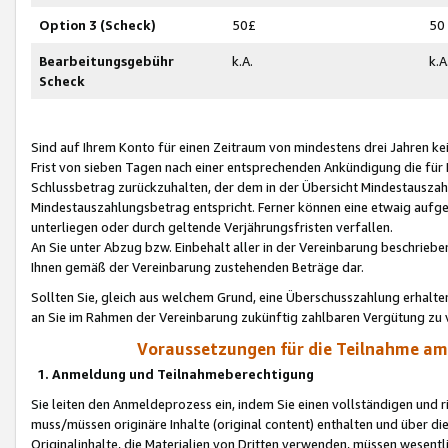
Option 3 (Scheck)
50£
50
Bearbeitungsgebühr
k.A.
k.A
Scheck
Sind auf Ihrem Konto für einen Zeitraum von mindestens drei Jahren kein
Frist von sieben Tagen nach einer entsprechenden Ankündigung die für
Schlussbetrag zurückzuhalten, der dem in der Übersicht Mindestausz
Mindestauszahlungsbetrag entspricht. Ferner können eine etwaig aufg
unterliegen oder durch geltende Verjährungsfristen verfallen.
An Sie unter Abzug bzw. Einbehalt aller in der Vereinbarung beschrieb
Ihnen gemäß der Vereinbarung zustehenden Beträge dar.
Sollten Sie, gleich aus welchem Grund, eine Überschusszahlung erhalte
an Sie im Rahmen der Vereinbarung zukünftig zahlbaren Vergütung zu 
Voraussetzungen für die Teilnahme a
1. Anmeldung und Teilnahmeberechtigung
Sie leiten den Anmeldeprozess ein, indem Sie einen vollständigen und 
muss/müssen originäre Inhalte (original content) enthalten und über d
Originalinhalte, die Materialien von Dritten verwenden, müssen wese