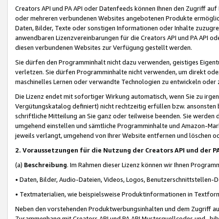
Creators API und PA API oder Datenfeeds können Ihnen den Zugriff auf D
oder mehreren verbundenen Websites angebotenen Produkte ermögliche
Daten, Bilder, Texte oder sonstigen Informationen oder Inhalte zuzugre
anwendbaren Lizenzvereinbarungen für die Creators API und PA API od
diesen verbundenen Websites zur Verfügung gestellt werden.
Sie dürfen den Programminhalt nicht dazu verwenden, geistiges Eigent
verletzen. Sie dürfen Programminhalte nicht verwenden, um direkt ode
maschinelles Lernen oder verwandte Technologien zu entwickeln oder zu
Die Lizenz endet mit sofortiger Wirkung automatisch, wenn Sie zu irg
Vergütungskatalog definiert) nicht rechtzeitig erfüllen bzw. ansonsten
schriftliche Mitteilung an Sie ganz oder teilweise beenden. Sie werden
umgehend einstellen und sämtliche Programminhalte und Amazon-Marke
jeweils verlangt, umgehend von Ihrer Website entfernen und löschen od
2. Voraussetzungen für die Nutzung der Creators API und der P
(a)
Beschreibung
. Im Rahmen dieser Lizenz können wir Ihnen Programmi
• Daten, Bilder, Audio-Dateien, Videos, Logos, Benutzerschnittstellen-
• Textmaterialien, wie beispielsweise Produktinformationen in Textfor
Neben den vorstehenden Produktwerbungsinhalten und dem Zugriff auf 
Zusammenhang mit Creators API und PA API Musterquellcodes und -bibli