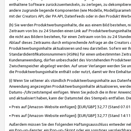
enthaltene Software zurückzuentwickeln, zu zerlegen, zu dekompilier
andere zugrunde liegende Komponenten (wie Modelle, Modellparameter
mit der Creators API, der PA API, Datenfeeds oder in den Produkt Werb
(h) Sie werden Produktwerbungsinhalte, die aus einem Bild bestehen, ni
Zeitraum von bis zu 24 Stunden einen Link auf Produktwerbungsinhalte
die nicht aus Bildern bestehen, für einen Zeitraum von bis zu 24 Stund
Ablauf dieses Zeitraums durch entsprechende Anfrage an die Creators 
Produktwerbungsinhalte aktualisieren und neu darstellen. Sofern wir Ih
Standardidentifikationsnummern (ASINs) für einen unbestimmten Zeitra
Kundenanwendung, dürfen unbeschadet des Vorstehenden Produktwerbu
Zwischenspeicher abgelegt werden. Auf unser Verlangen werden Sie un
die Produktwerbungsinhalte enthält oder nutzt, damit wir Ihre Einhalt
(i) Wenn Sie seltener als stündlich Produktwerbungsinhalte aus Datenfe
Anwendung angezeigten Produktwerbungsinhalte aktualisieren, werden 
Datums-/Uhrzeitstempel einfügen. Wenn Sie jedoch die in Ihrer Anwe
und aktualisiert haben, kann der Datumsteil des Stempels entfallen. Dies
• Preis auf [Amazon-Website einfügen]: [EUR/GBP] 32,77 (Stand 07.01.
• Preis auf [Amazon-Website einfügen]: [EUR/GBP] 32,77 (Stand 14:11 
Außerdem müssen Sie den folgenden Haftungsausschluss entweder neb
ein Pop-up-Fenster, ein Pop-up-Skript oder ein sonstiges vergleichba