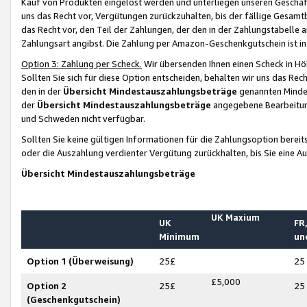
Kauf von Produkten eingelöst werden und unterliegen unseren Geschäf
uns das Recht vor, Vergütungen zurückzuhalten, bis der fällige Gesamt
das Recht vor, den Teil der Zahlungen, der den in der Zahlungstabelle 
Zahlungsart angibst. Die Zahlung per Amazon-Geschenkgutschein ist in
Option 3: Zahlung per Scheck.
Wir übersenden Ihnen einen Scheck in Höh
Sollten Sie sich für diese Option entscheiden, behalten wir uns das Rec
den in der
Übersicht Mindestauszahlungsbeträge
genannten Mindest
der
Übersicht Mindestauszahlungsbeträge
angegebene Bearbeitung
und Schweden nicht verfügbar.
Sollten Sie keine gültigen Informationen für die Zahlungsoption bereit
oder die Auszahlung verdienter Vergütung zurückhalten, bis Sie eine A
Übersicht Mindestauszahlungsbeträge
UK Maxium
UK
FR,
Minimum
un
Option 1 (Überweisung)
25£
25
£5,000
Option 2
25£
25
(Geschenkgutschein)