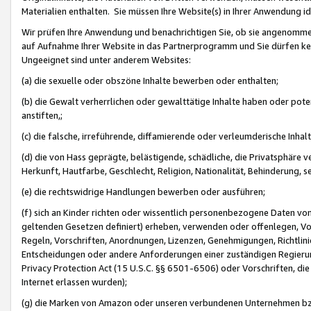
Materialien enthalten. Sie müssen Ihre Website(s) in Ihrer Anwendung ide
Wir prüfen Ihre Anwendung und benachrichtigen Sie, ob sie angenommen
auf Aufnahme Ihrer Website in das Partnerprogramm und Sie dürfen kei
Ungeeignet sind unter anderem Websites:
(a) die sexuelle oder obszöne Inhalte bewerben oder enthalten;
(b) die Gewalt verherrlichen oder gewalttätige Inhalte haben oder pot
anstiften,;
(c) die falsche, irreführende, diffamierende oder verleumderische Inha
(d) die von Hass geprägte, belästigende, schädliche, die Privatsphäre v
Herkunft, Hautfarbe, Geschlecht, Religion, Nationalität, Behinderung, 
(e) die rechtswidrige Handlungen bewerben oder ausführen;
(f) sich an Kinder richten oder wissentlich personenbezogene Daten vo
geltenden Gesetzen definiert) erheben, verwenden oder offenlegen, Vo
Regeln, Vorschriften, Anordnungen, Lizenzen, Genehmigungen, Richtlini
Entscheidungen oder andere Anforderungen einer zuständigen Regierung
Privacy Protection Act (15 U.S.C. §§ 6501-6506) oder Vorschriften, di
Internet erlassen wurden);
(g) die Marken von Amazon oder unseren verbundenen Unternehmen b