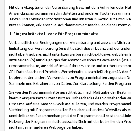
Mit dem Akzeptieren der Vereinbarung bzw. mit dem Aufrufen oder Nutz
Anwendungsprogrammierschnittstellen und anderer Tools (zusammen die
Texten und sonstigen Informationen und Inhalten in Bezug auf Produkte
nutzen können, erklären Sie sich damit einverstanden, an diese Lizenz 
1. Eingeschränkte Lizenz für Programminhalte
Vorbehaltlich der Bedingungen der Vereinbarung und ausschließlich z
Einhaltung der Vereinbarung (einschließlich dieser Lizenz und der ande
nicht übertragbare, nicht unterlizenzierbare, nicht exklusive, gebühren
anzuzeigen; (b) nur diejenigen der Amazon-Marken zu verwenden (wie in 
Programminhalte, ausschließlich auf Ihrer Website und in Übereinstimmu
API, Datenfeeds und Produkt-Werbeinhalte ausschließlich gemäß den Spe
Kopieren oder andere Verwenden von Programminhalten zugunsten Dri
Sammeln und Extrahieren von Daten. Zur Klarstellung: Zu den Program
Sie werden Programminhalte ausschließlich nach Maßgabe der Besti
hiermit eingeräumten Lizenz nutzen. Unbeschadet des Vorstehenden we
Umsätze auf eine Amazon-Website zu leiten, und werden Programminhal
Verbindung mit Programminhalten Besucher auf andere Websites als ein
unmittelbarem Zusammenhang mit den Programminhalten stehen, Links z
Nutzung der Programminhalte ausschließlich mit der betreffenden Pr
nicht mit einer anderen Webpage verlinken.