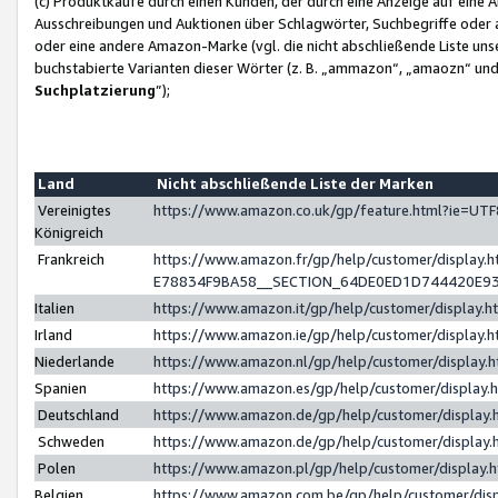
(c) Produktkäufe durch einen Kunden, der durch eine Anzeige auf eine 
Ausschreibungen und Auktionen über Schlagwörter, Suchbegriffe oder 
oder eine andere Amazon-Marke (vgl. die nicht abschließende Liste un
buchstabierte Varianten dieser Wörter (z. B. „ammazon“, „amaozn“ und „
Suchplatzierung
”);
Land
Nicht abschließende Liste der Marken
Vereinigtes
https://www.amazon.co.uk/gp/feature.html?ie=U
Königreich
Frankreich
https://www.amazon.fr/gp/help/customer/displa
E78834F9BA58__SECTION_64DE0ED1D744420E9
Italien
https://www.amazon.it/gp/help/customer/display
Irland
https://www.amazon.ie/gp/help/customer/displa
Niederlande
https://www.amazon.nl/gp/help/customer/display
Spanien
https://www.amazon.es/gp/help/customer/display
Deutschland
https://www.amazon.de/gp/help/customer/displa
Schweden
https://www.amazon.de/gp/help/customer/displa
Polen
https://www.amazon.pl/gp/help/customer/display
Belgien
https://www.amazon.com.be/gp/help/customer/d