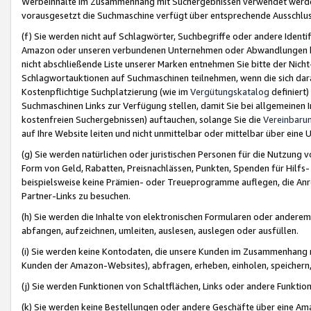
Werbeinhalte im Zusammenhang mit Suchergebnissen verwendet werden,
vorausgesetzt die Suchmaschine verfügt über entsprechende Ausschlu
(f) Sie werden nicht auf Schlagwörter, Suchbegriffe oder andere Ident
Amazon oder unseren verbundenen Unternehmen oder Abwandlungen bzw
nicht abschließende Liste unserer Marken entnehmen Sie bitte der Nich
Schlagwortauktionen auf Suchmaschinen teilnehmen, wenn die sich da
Kostenpflichtige Suchplatzierung (wie im
Vergütungskatalog
definiert
Suchmaschinen Links zur Verfügung stellen, damit Sie bei allgemeinen I
kostenfreien Suchergebnissen) auftauchen, solange Sie die
Vereinbaru
auf Ihre Website leiten und nicht unmittelbar oder mittelbar über eine
(g) Sie werden natürlichen oder juristischen Personen für die Nutzung 
Form von Geld, Rabatten, Preisnachlässen, Punkten, Spenden für Hilfs
beispielsweise keine Prämien- oder Treueprogramme auflegen, die Anrei
Partner-Links zu besuchen.
(h) Sie werden die Inhalte von elektronischen Formularen oder anderem M
abfangen, aufzeichnen, umleiten, auslesen, auslegen oder ausfüllen.
(i) Sie werden keine Kontodaten, die unsere Kunden im Zusammenhang 
Kunden der Amazon-Websites), abfragen, erheben, einholen, speichern,
(j) Sie werden Funktionen von Schaltflächen, Links oder andere Funkti
(k) Sie werden keine Bestellungen oder andere Geschäfte über eine Ama