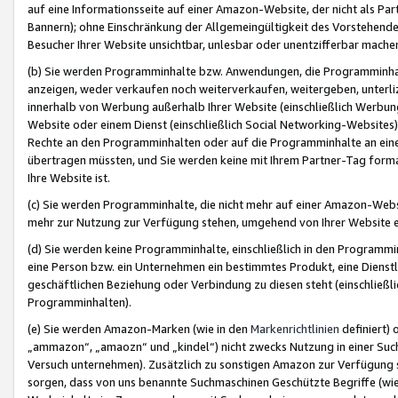
auf eine Informationsseite auf einer Amazon-Website, der nicht als Part
Bannern); ohne Einschränkung der Allgemeingültigkeit des Vorstehende
Besucher Ihrer Website unsichtbar, unlesbar oder unentzifferbar mache
(b) Sie werden Programminhalte bzw. Anwendungen, die Programminhalt
anzeigen, weder verkaufen noch weiterverkaufen, weitergeben, unterli
innerhalb von Werbung außerhalb Ihrer Website (einschließlich Werbun
Website oder einem Dienst (einschließlich Social Networking-Website
Rechte an den Programminhalten oder auf die Programminhalte an eine a
übertragen müssten, und Sie werden keine mit Ihrem Partner-Tag formati
Ihre Website ist.
(c) Sie werden Programminhalte, die nicht mehr auf einer Amazon-Websit
mehr zur Nutzung zur Verfügung stehen, umgehend von Ihrer Website e
(d) Sie werden keine Programminhalte, einschließlich in den Programmin
eine Person bzw. ein Unternehmen ein bestimmtes Produkt, eine Dienstle
geschäftlichen Beziehung oder Verbindung zu diesen steht (einschließli
Programminhalten).
(e) Sie werden Amazon-Marken (wie in den
Markenrichtlinien
definiert) 
„ammazon“, „amaozn“ und „kindel“) nicht zwecks Nutzung in einer Suc
Versuch unternehmen). Zusätzlich zu sonstigen Amazon zur Verfügung 
sorgen, dass von uns benannte Suchmaschinen Geschützte Begriffe (wie 