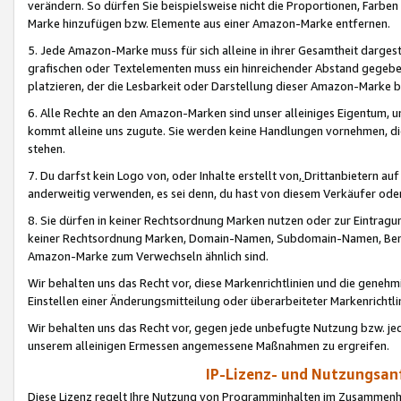
verändern. So dürfen Sie beispielsweise nicht die Proportionen, Farb
Marke hinzufügen bzw. Elemente aus einer Amazon-Marke entfernen.
5. Jede Amazon-Marke muss für sich alleine in ihrer Gesamtheit darge
grafischen oder Textelementen muss ein hinreichender Abstand gegebe
platzieren, der die Lesbarkeit oder Darstellung dieser Amazon-Marke b
6. Alle Rechte an den Amazon-Marken sind unser alleiniges Eigentum, 
kommt alleine uns zugute. Sie werden keine Handlungen vornehmen, 
stehen.
7. Du darfst kein Logo von, oder Inhalte erstellt von,
Drittanbietern au
anderweitig verwenden, es sei denn, du hast von diesem Verkäufer oder
8. Sie dürfen in keiner Rechtsordnung Marken nutzen oder zur Eintragu
keiner Rechtsordnung Marken, Domain-Namen, Subdomain-Namen, Benu
Amazon-Marke zum Verwechseln ähnlich sind.
Wir behalten uns das Recht vor, diese Markenrichtlinien und die gene
Einstellen einer Änderungsmitteilung oder überarbeiteter Markenricht
Wir behalten uns das Recht vor, gegen jede unbefugte Nutzung bzw. jede 
unserem alleinigen Ermessen angemessene Maßnahmen zu ergreifen.
IP-Lizenz- und Nutzungsan
Diese Lizenz regelt Ihre Nutzung von Programminhalten im Zusammen