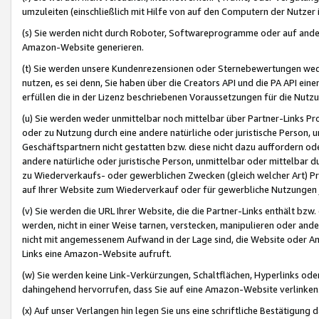
umzuleiten (einschließlich mit Hilfe von auf den Computern der Nutzer i
(s) Sie werden nicht durch Roboter, Softwareprogramme oder auf andere
Amazon-Website generieren.
(t) Sie werden unsere Kundenrezensionen oder Sternebewertungen wed
nutzen, es sei denn, Sie haben über die Creators API und die PA API e
erfüllen die in der Lizenz beschriebenen Voraussetzungen für die Nutzu
(u) Sie werden weder unmittelbar noch mittelbar über Partner-Links P
oder zu Nutzung durch eine andere natürliche oder juristische Person,
Geschäftspartnern nicht gestatten bzw. diese nicht dazu auffordern od
andere natürliche oder juristische Person, unmittelbar oder mittelbar
zu Wiederverkaufs- oder gewerblichen Zwecken (gleich welcher Art) 
auf Ihrer Website zum Wiederverkauf oder für gewerbliche Nutzungen 
(v) Sie werden die URL Ihrer Website, die die Partner-Links enthält b
werden, nicht in einer Weise tarnen, verstecken, manipulieren oder and
nicht mit angemessenem Aufwand in der Lage sind, die Website oder A
Links eine Amazon-Website aufruft.
(w) Sie werden keine Link-Verkürzungen, Schaltflächen, Hyperlinks ode
dahingehend hervorrufen, dass Sie auf eine Amazon-Website verlinken
(x) Auf unser Verlangen hin legen Sie uns eine schriftliche Bestätigung