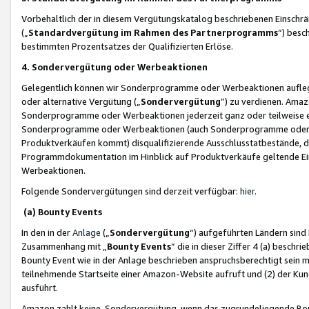
Vorbehaltlich der in diesem Vergütungskatalog beschriebenen Einschr
(„
Standardvergütung im Rahmen des Partnerprogramms
“) besc
bestimmten Prozentsatzes der Qualifizierten Erlöse.
4. Sondervergütung oder Werbeaktionen
Gelegentlich können wir Sonderprogramme oder Werbeaktionen auflegen,
oder alternative Vergütung („
Sondervergütung
”) zu verdienen. Amazo
Sonderprogramme oder Werbeaktionen jederzeit ganz oder teilweise einz
Sonderprogramme oder Werbeaktionen (auch Sonderprogramme oder We
Produktverkäufen kommt) disqualifizierende Ausschlusstatbestände, di
Programmdokumentation im Hinblick auf Produktverkäufe geltende E
Werbeaktionen.
Folgende Sondervergütungen sind derzeit verfügbar:
hier
.
(a) Bounty Events
In den in der
Anlage
(„
Sondervergütung
“) aufgeführten Ländern sind
Zusammenhang mit „
Bounty Events
“ die in dieser Ziffer 4 (a) besch
Bounty Event wie in der Anlage beschrieben anspruchsberechtigt sein mu
teilnehmende Startseite einer Amazon-Website aufruft und (2) der Kun
ausführt.
Amazon zahlt keine Sondervergütung, wenn das zugrundeliegende Boun