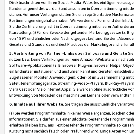
Direktnachrichten von Ihren Social-Media-Websites einfügen. vorausg
Kunden angemeldet werden) und ansonsten in Übereinstimmung mit der
stehen. Auf unser Verlangen stellen Sie uns repräsentative Mustermater
Bestimmungen eingehalten haben. Wir werden die Form und den Inhalt, di
Sie die Zertifizierung nicht in Übereinstimmung mit unserer Aufforderu
Klarstellung: (i) Für die Zwecke der geltenden Marketinggesetze (z. 
von 1991 und ähnlicher oder Nachfolgegesetze) sind Sie der „Absender“ j
Gesetze und Standards und Best Practices der Marketingbranche für 
5. Verbreitung von Partner-Links über Software und Geräte
Sie
nutzen bzw. keine Verlinkungen auf eine Amazon-Website wie nachsteh
Software-Applikationen (z. B. Browser Plug-ins, Browser Helper Objec
ein Endnutzer installieren und ausführen kann) und Geräten, einschlie
Zugelassenen Mobilen Anwendungen); oder (b) im Zusammenhang mit bzw.
Satellitenempfangsgeräte, Streaming-Video-Playern, Blu-Ray-Playern 
Viera Cast oder Vizio Internet Apps). Sie werden ohne ausdrückliche v
Entwicklung von Modellen des maschinellen Lernens oder verwandter 
6. Inhalte auf Ihrer Website
. Sie tragen die ausschließliche Verantwo
(a) Sie werden Programminhalte in keiner Weise ergänzen, löschen oder
Informationen; Sie dürfen aus einer Bilddatei bestehende Programminhal
erhalten bleiben bzw. aus Text bestehende Programminhalte so kürzen, 
Kürzung nicht sachlich falsch oder irreführend wird. Einige Arten von L