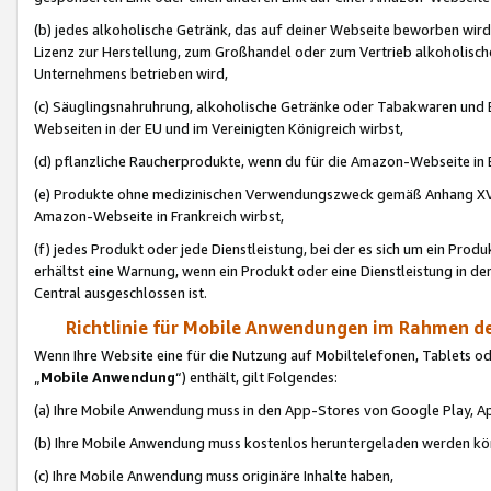
(b) jedes alkoholische Getränk, das auf deiner Webseite beworben wird
Lizenz zur Herstellung, zum Großhandel oder zum Vertrieb alkoholisch
Unternehmens betrieben wird,
(c) Säuglingsnahruhrung, alkoholische Getränke oder Tabakwaren und E
Webseiten in der EU und im Vereinigten Königreich wirbst,
(d) pflanzliche Raucherprodukte, wenn du für die Amazon-Webseite in B
(e) Produkte ohne medizinischen Verwendungszweck gemäß Anhang XVI 
Amazon-Webseite in Frankreich wirbst,
(f) jedes Produkt oder jede Dienstleistung, bei der es sich um ein Prod
erhältst eine Warnung, wenn ein Produkt oder eine Dienstleistung in de
Central ausgeschlossen ist.
Richtlinie für Mobile Anwendungen im Rahmen de
Wenn Ihre Website eine für die Nutzung auf Mobiltelefonen, Tablets 
„
Mobile Anwendung
“) enthält, gilt Folgendes:
(a) Ihre Mobile Anwendung muss in den App-Stores von Google Play, A
(b) Ihre Mobile Anwendung muss kostenlos heruntergeladen werden könn
(c) Ihre Mobile Anwendung muss originäre Inhalte haben,