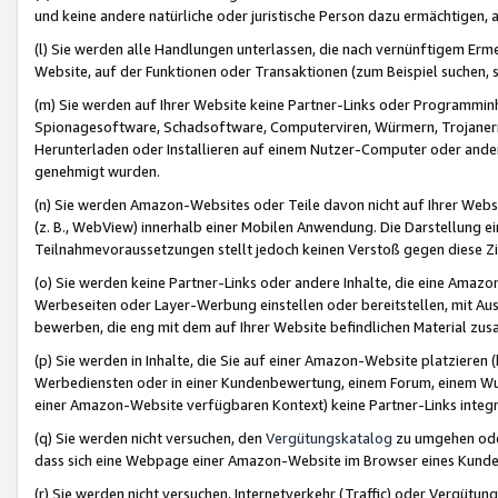
und keine andere natürliche oder juristische Person dazu ermächtigen, a
(l) Sie werden alle Handlungen unterlassen, die nach vernünftigem Erme
Website, auf der Funktionen oder Transaktionen (zum Beispiel suchen, s
(m) Sie werden auf Ihrer Website keine Partner-Links oder Programmin
Spionagesoftware, Schadsoftware, Computerviren, Würmern, Trojaner
Herunterladen oder Installieren auf einem Nutzer-Computer oder ande
genehmigt wurden.
(n) Sie werden Amazon-Websites oder Teile davon nicht auf Ihrer Websi
(z. B., WebView) innerhalb einer Mobilen Anwendung. Die Darstellung ein
Teilnahmevoraussetzungen stellt jedoch keinen Verstoß gegen diese Zif
(o) Sie werden keine Partner-Links oder andere Inhalte, die eine Am
Werbeseiten oder Layer-Werbung einstellen oder bereitstellen, mit Au
bewerben, die eng mit dem auf Ihrer Website befindlichen Material z
(p) Sie werden in Inhalte, die Sie auf einer Amazon-Website platzier
Werbediensten oder in einer Kundenbewertung, einem Forum, einem Wun
einer Amazon-Website verfügbaren Kontext) keine Partner-Links integr
(q) Sie werden nicht versuchen, den
Vergütungskatalog
zu umgehen oder
dass sich eine Webpage einer Amazon-Website im Browser eines Kunden 
(r) Sie werden nicht versuchen, Internetverkehr (Traffic) oder Vergü