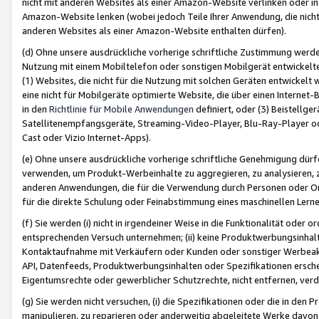
nicht mit anderen Websites als einer Amazon-Website verlinken oder i
Amazon-Website lenken (wobei jedoch Teile Ihrer Anwendung, die nich
anderen Websites als einer Amazon-Website enthalten dürfen).
(d) Ohne unsere ausdrückliche vorherige schriftliche Zustimmung werd
Nutzung mit einem Mobiltelefon oder sonstigen Mobilgerät entwickelt
(1) Websites, die nicht für die Nutzung mit solchen Geräten entwickelt
eine nicht für Mobilgeräte optimierte Website, die über einen Interne
in den
Richtlinie für Mobile Anwendungen
definiert, oder (3) Beistellge
Satellitenempfangsgeräte, Streaming-Video-Player, Blu-Ray-Player ode
Cast oder Vizio Internet-Apps).
(e) Ohne unsere ausdrückliche vorherige schriftliche Genehmigung dürfe
verwenden, um Produkt-Werbeinhalte zu aggregieren, zu analysieren, 
anderen Anwendungen, die für die Verwendung durch Personen oder Or
für die direkte Schulung oder Feinabstimmung eines maschinellen Lern
(f) Sie werden (i) nicht in irgendeiner Weise in die Funktionalität ode
entsprechenden Versuch unternehmen; (ii) keine Produktwerbungsinha
Kontaktaufnahme mit Verkäufern oder Kunden oder sonstiger Werbeaktiv
API, Datenfeeds, Produktwerbungsinhalten oder Spezifikationen erschei
Eigentumsrechte oder gewerblicher Schutzrechte, nicht entfernen, verd
(g) Sie werden nicht versuchen, (i) die Spezifikationen oder die in de
manipulieren, zu reparieren oder anderweitig abgeleitete Werke davon z