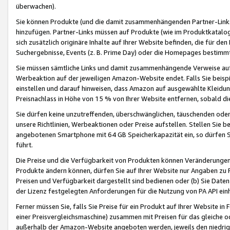
überwachen).
Sie können Produkte (und die damit zusammenhängenden Partner-Links)
hinzufügen. Partner-Links müssen auf Produkte (wie im Produktkatalog de
sich zusätzlich originäre Inhalte auf Ihrer Website befinden, die für 
Suchergebnisse, Events (z. B. Prime Day) oder die Homepages bestimmte
Sie müssen sämtliche Links und damit zusammenhängende Verweise auf z
Werbeaktion auf der jeweiligen Amazon-Website endet. Falls Sie beisp
einstellen und darauf hinweisen, dass Amazon auf ausgewählte Kleidun
Preisnachlass in Höhe von 15 % von Ihrer Website entfernen, sobald di
Sie dürfen keine unzutreffenden, überschwänglichen, täuschenden od
unsere Richtlinien, Werbeaktionen oder Preise aufstellen. Stellen Sie 
angebotenen Smartphone mit 64 GB Speicherkapazität ein, so dürfen S
führt.
Die Preise und die Verfügbarkeit von Produkten können Veränderungen 
Produkte ändern können, dürfen Sie auf Ihrer Website nur Angaben zu P
Preisen und Verfügbarkeit dargestellt sind bedienen oder (b) Sie Daten
der Lizenz festgelegten Anforderungen für die Nutzung von PA API einh
Ferner müssen Sie, falls Sie Preise für ein Produkt auf Ihrer Website in 
einer Preisvergleichsmaschine) zusammen mit Preisen für das gleiche o
außerhalb der Amazon-Website angeboten werden, jeweils den niedrigst