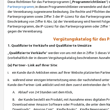
Diese Richtlinien für das Partnerprogramm („
Programmrichtlinien
“)
Partnerprogramm
; in diesen Programmrichtlinien verwendete und durch
der Vereinbarung zugewiesene Bedeutung. Die Rechte und Pflichten de
Partnerprogramm sowie Ziffer 3 der IP-Lizenz für das Partnerprogram
Einschränkung von Ziffer 6 Abs. (a) der Vereinbarung wird hiermit Fol
Partnerprogramm, die IP-Lizenz für das Partnerprogramm oder Ziffer 1
gegen die Vereinbarung.
Vergütungskatalog für das 
1. Qualifizierte Verkäufe und Qualifizierte Umsätze
„
Qualifizierte Verkäufe
“ werden von uns mit den in Ziffer 3 diese
(vorbehaltlich der in diesem Vergütungskatalog beschriebenen Ausnah
(a) Partner- Link auf Ihrer Site
:
i. ein Kunde durch Anklicken eines auf Ihrer Website platzierten Part
ii. während einer einzigen Internetsitzung eines der nachstehend unter (i)
Kunde den Partner-Link anklickt und mit dem zuerst eintretenden der f
A. Ablauf von 24 Stunden seit dem Klick,
B. der Kunde bestellt ein Produkt, mit Ausnahme eines digitalen P
Download einer Amazon Software oder Produkte, die unter dem N
Downloads“, „Amazon Coin“, „Kindle Books“, „Kindle Newspapers“, „