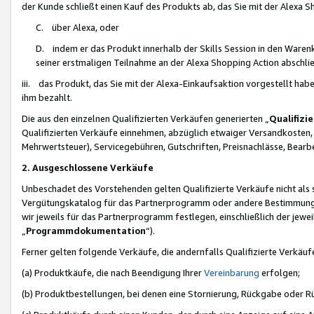
der Kunde schließt einen Kauf des Produkts ab, das Sie mit der Alexa 
C. über Alexa, oder
D. indem er das Produkt innerhalb der Skills Session in den Waren
seiner erstmaligen Teilnahme an der Alexa Shopping Action abschlie
iii. das Produkt, das Sie mit der Alexa-Einkaufsaktion vorgestellt ha
ihm bezahlt.
Die aus den einzelnen Qualifizierten Verkäufen generierten „
Qualifizi
Qualifizierten Verkäufe einnehmen, abzüglich etwaiger Versandkosten
Mehrwertsteuer), Servicegebühren, Gutschriften, Preisnachlässe, Bear
2. Ausgeschlossene Verkäufe
Unbeschadet des Vorstehenden gelten Qualifizierte Verkäufe nicht als
Vergütungskatalog für das Partnerprogramm oder andere Bestimmungen,
wir jeweils für das Partnerprogramm festlegen, einschließlich der jewe
„
Programmdokumentation
“).
Ferner gelten folgende Verkäufe, die andernfalls Qualifizierte Verkä
(a) Produktkäufe, die nach Beendigung Ihrer
Vereinbarung
erfolgen;
(b) Produktbestellungen, bei denen eine Stornierung, Rückgabe oder R