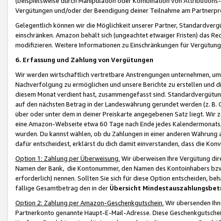
(beispielsweise durch Manipulation oder Kombination von Attributions-
Vergütungen und/oder der Beendigung deiner Teilnahme am Partnerp
Gelegentlich können wir die Möglichkeit unserer Partner, Standardv
einschränken. Amazon behält sich (ungeachtet etwaiger Fristen) das Re
modifizieren. Weitere Informationen zu Einschränkungen für Vergütung
6. Erfassung und Zahlung von Vergütungen
Wir werden wirtschaftlich vertretbare Anstrengungen unternehmen, um 
Nachverfolgung zu ermöglichen und unsere Berichte zu erstellen und di
diesem Monat verdient hast, zusammengefasst sind. Standardvergütung
auf den nächsten Betrag in der Landeswährung gerundet werden (z. B. C
über oder unter dem in deiner Preiskarte angegebenen Satz liegt. Wir
eine Amazon-Webseite etwa 60 Tage nach Ende jedes Kalendermonats, i
wurden. Du kannst wählen, ob du Zahlungen in einer anderen Währung
dafür entscheidest, erklärst du dich damit einverstanden, dass die K
Option 1: Zahlung per Überweisung.
Wir überweisen Ihre Vergütung dir
Namen der Bank, die Kontonummer, den Namen des Kontoinhabers bzw. a
erforderlich) nennen. Sollten Sie sich für diese Option entscheiden, be
fällige Gesamtbetrag den in der
Übersicht Mindestauszahlungsbet
Option 2: Zahlung per Amazon-Geschenkgutschein.
Wir übersenden Ihne
Partnerkonto genannte Haupt-E-Mail-Adresse. Diese Geschenkgutschei