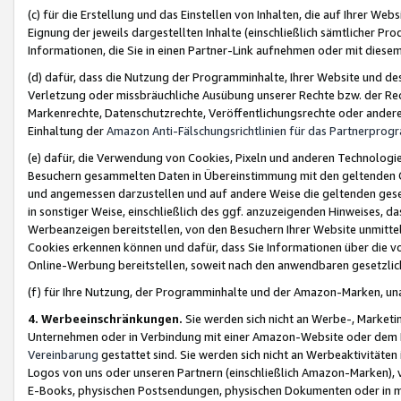
(c) für die Erstellung und das Einstellen von Inhalten, die auf Ihrer We
Eignung der jeweils dargestellten Inhalte (einschließlich sämtlicher 
Informationen, die Sie in einen Partner-Link aufnehmen oder mit diese
(d) dafür, dass die Nutzung der Programminhalte, Ihrer Website und des 
Verletzung oder missbräuchliche Ausübung unserer Rechte bzw. der Recht
Markenrechte, Datenschutzrechte, Veröffentlichungsrechte oder anderer
Einhaltung der
Amazon Anti-Fälschungsrichtlinien für das Partnerpro
(e) dafür, die Verwendung von Cookies, Pixeln und anderen Technologien
Besuchern gesammelten Daten in Übereinstimmung mit den geltenden Ge
und angemessen darzustellen und auf andere Weise die geltenden geset
in sonstiger Weise, einschließlich des ggf. anzuzeigenden Hinweises, d
Werbeanzeigen bereitstellen, von den Besuchern Ihrer Website unmitte
Cookies erkennen können und dafür, dass Sie Informationen über die v
Online-Werbung bereitstellen, soweit nach den anwendbaren gesetzlic
(f) für Ihre Nutzung, der Programminhalte und der Amazon-Marken, u
4. Werbeeinschränkungen.
Sie werden sich nicht an Werbe-, Market
Unternehmen oder in Verbindung mit einer Amazon-Website oder dem Pa
Vereinbarung
gestattet sind. Sie werden sich nicht an Werbeaktivitäten
Logos von uns oder unseren Partnern (einschließlich Amazon-Marken), 
E-Books, physischen Postsendungen, physischen Dokumenten oder in 