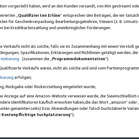
ktion vorgestellt haben, wird an den Kunden versandt, von ihm gestreamt od
erierten „
Qualifizierten Erlöse
“ entsprechen den Beträgen, die wir tatsäch
sten für Geschenkverpackung, Bearbeitungsgebühren, Steuern (z. B. Umsatz-
en bei Kreditkartenzahlung und uneinbringlicher Forderungen.
e Verkäufe nicht als solche, falls sie im Zusammenhang mit einem Verstoß 
ungen, Spezifikationen, Erklärungen und Richtlinien getätigt werden, die 
reinbarung
(zusammen die „
Programmdokumentation
“).
 Qualifizierte Verkäufe wären, nicht als solche und sind vom Partnerprogra
nbarung
erfolgen;
ung, Rückgabe oder Rückerstattung eingeleitet wurde;
ine Anzeige auf eine Amazon-Website verwiesen wurde, die Sieeinschließlich
ndere Identifikatoren käuflich erworben haben,die das Wort „amazon“ oder 
e unten genannten Links) bzw. Abwandlungen oder falsch buchstabierte Varia
e Kostenpflichtige Suchplatzierung
”);