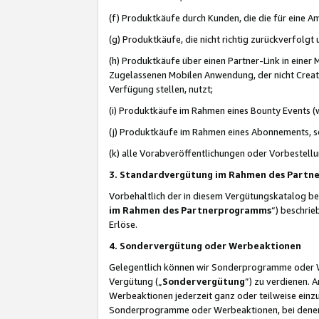
(f) Produktkäufe durch Kunden, die die für eine
(g) Produktkäufe, die nicht richtig zurückverfolg
(h) Produktkäufe über einen Partner-Link in einer
Zugelassenen Mobilen Anwendung, der nicht Creator
Verfügung stellen, nutzt;
(i) Produktkäufe im Rahmen eines Bounty Events (w
(j) Produktkäufe im Rahmen eines Abonnements, so
(k) alle Vorabveröffentlichungen oder Vorbestellu
3. Standardvergütung im Rahmen des Part
Vorbehaltlich der in diesem Vergütungskatalog b
im Rahmen des Partnerprogramms
“) beschri
Erlöse.
4. Sondervergütung oder Werbeaktionen
Gelegentlich können wir Sonderprogramme oder Wer
Vergütung („
Sondervergütung
”) zu verdienen. 
Werbeaktionen jederzeit ganz oder teilweise einz
Sonderprogramme oder Werbeaktionen, bei denen e