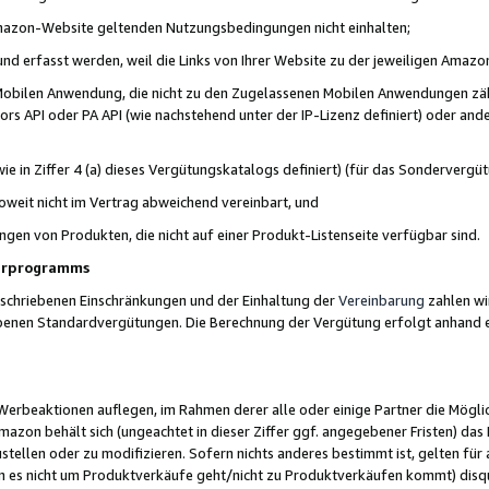
 Amazon-Website geltenden Nutzungsbedingungen nicht einhalten;
t und erfasst werden, weil die Links von Ihrer Website zu der jeweiligen Am
 Mobilen Anwendung, die nicht zu den Zugelassenen Mobilen Anwendungen zählt
s API oder PA API (wie nachstehend unter der IP-Lizenz definiert) oder ander
ie in Ziffer 4 (a) dieses Vergütungskatalogs definiert) (für das Sonderverg
weit nicht im Vertrag abweichend vereinbart, und
ngen von Produkten, die nicht auf einer Produkt-Listenseite verfügbar sind.
nerprogramms
eschriebenen Einschränkungen und der Einhaltung der
Vereinbarung
zahlen wir
ebenen Standardvergütungen. Die Berechnung der Vergütung erfolgt anhand e
beaktionen auflegen, im Rahmen derer alle oder einige Partner die Möglichk
Amazon behält sich (ungeachtet in dieser Ziffer ggf. angegebener Fristen) d
ustellen oder zu modifizieren. Sofern nichts anderes bestimmt ist, gelten 
s nicht um Produktverkäufe geht/nicht zu Produktverkäufen kommt) disqua