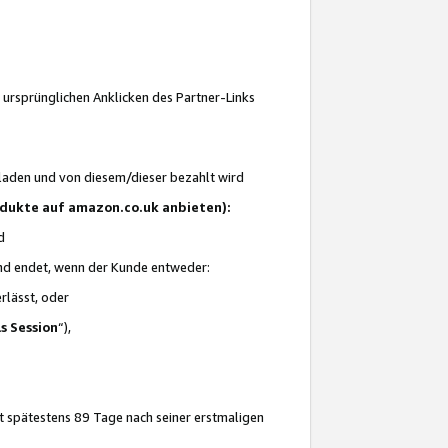
 ursprünglichen Anklicken des Partner-Links
laden und von diesem/dieser bezahlt wird
rodukte auf amazon.co.uk anbieten):
d
 und endet, wenn der Kunde entweder:
erlässt, oder
ls Session
“),
t spätestens 89 Tage nach seiner erstmaligen