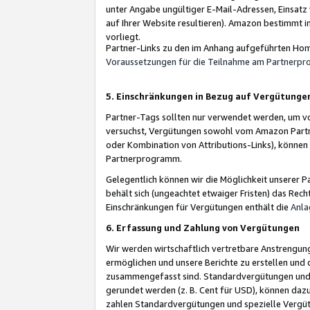
unter Angabe ungültiger E-Mail-Adressen, Einsatz
auf Ihrer Website resultieren). Amazon bestimmt i
vorliegt.
Partner-Links zu den im Anhang aufgeführten Hom
Voraussetzungen für die Teilnahme am Partnerp
5. Einschränkungen in Bezug auf Vergütunge
Partner-Tags sollten nur verwendet werden, um von 
versuchst, Vergütungen sowohl vom Amazon Partn
oder Kombination von Attributions-Links), könne
Partnerprogramm.
Gelegentlich können wir die Möglichkeit unsere
behält sich (ungeachtet etwaiger Fristen) das Rec
Einschränkungen für Vergütungen enthält die
Anla
6. Erfassung und Zahlung von Vergütungen
Wir werden wirtschaftlich vertretbare Anstrengu
ermöglichen und unsere Berichte zu erstellen und 
zusammengefasst sind. Standardvergütungen und s
gerundet werden (z. B. Cent für USD), können dazu
zahlen Standardvergütungen und spezielle Vergüt