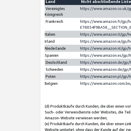
Land
Nicht abschließende List
Vereinigtes
https://www.amazon.co.uk/
Königreich
Frankreich
https://www.amazon.fr/gp/
E78834F9BA58__SECTION_
Italien
https://www.amazon.it/gp/h
Irland
https://www.amazon.ie/gp/
Niederlande
https://www.amazon.nl/gp/
Spanien
https://www.amazon.es/gp/
Deutschland
https://www.amazon.de/gp/
Schweden
https://www.amazon.de/gp/
Polen
https://www.amazon.pl/gp/
Belgien
https://www.amazon.com.be
(d) Produktkäufe durch Kunden, die über einen vo
Such- oder Verweisdienste oder Websites, die Teil
Amazon-Website verwiesen werden;
(e) Produktkäufe durch Kunden, die über einen Li
Website umleitet, ohne dass der Kunde auf der zw