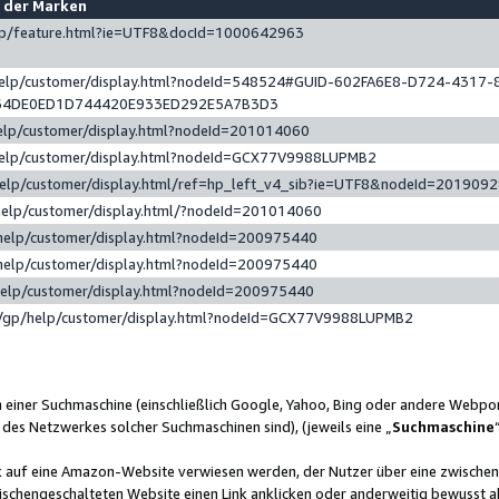
e der Marken
gp/feature.html?ie=UTF8&docId=1000642963
help/customer/display.html?nodeId=548524#GUID-602FA6E8-D724-4317-
64DE0ED1D744420E933ED292E5A7B3D3
elp/customer/display.html?nodeId=201014060
help/customer/display.html?nodeId=GCX77V9988LUPMB2
help/customer/display.html/ref=hp_left_v4_sib?ie=UTF8&nodeId=201909
help/customer/display.html/?nodeId=201014060
help/customer/display.html?nodeId=200975440
help/customer/display.html?nodeId=200975440
help/customer/display.html?nodeId=200975440
/gp/help/customer/display.html?nodeId=GCX77V9988LUPMB2
n einer Suchmaschine (einschließlich Google, Yahoo, Bing oder andere Webp
 des Netzwerkes solcher Suchmaschinen sind), (jeweils eine „
Suchmaschine
nk auf eine Amazon-Website verwiesen werden, der Nutzer über eine zwische
ischengeschalteten Website einen Link anklicken oder anderweitig bewusst a