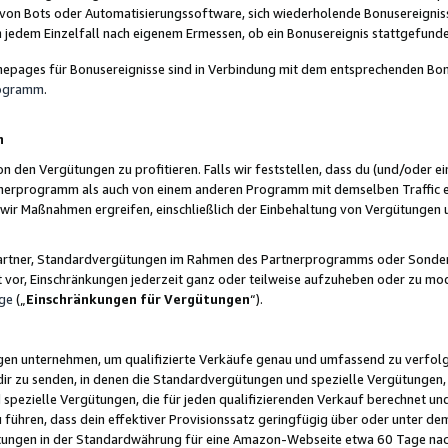
 von Bots oder Automatisierungssoftware, sich wiederholende Bonusereignisse
n jedem Einzelfall nach eigenem Ermessen, ob ein Bonusereignis stattgefund
epages für Bonusereignisse sind in Verbindung mit dem entsprechenden Bonu
rogramm
.
n
den Vergütungen zu profitieren. Falls wir feststellen, dass du (und/oder ein
erprogramm als auch von einem anderen Programm mit demselben Traffic ei
n wir Maßnahmen ergreifen, einschließlich der Einbehaltung von Vergütunge
r Partner, Standardvergütungen im Rahmen des Partnerprogramms oder Sonde
ht vor, Einschränkungen jederzeit ganz oder teilweise aufzuheben oder zu mod
ge
(„
Einschränkungen für Vergütungen
“).
ngen unternehmen, um qualifizierte Verkäufe genau und umfassend zu verfol
dir zu senden, in denen die Standardvergütungen und spezielle Vergütungen, 
pezielle Vergütungen, die für jeden qualifizierenden Verkauf berechnet un
 führen, dass dein effektiver Provisionssatz geringfügig über oder unter dem
ungen in der Standardwährung für eine Amazon-Webseite etwa 60 Tage nach