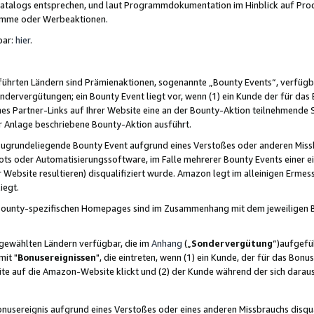
skatalogs entsprechen, und laut Programmdokumentation im Hinblick auf Pr
amme oder Werbeaktionen.
bar:
hier
.
führten Ländern sind Prämienaktionen, sogenannte „Bounty Events“, verfügb
Sondervergütungen; ein Bounty Event liegt vor, wenn (1) ein Kunde der für da
nes Partner-Links auf Ihrer Website eine an der Bounty-Aktion teilnehmende 
er Anlage beschriebene Bounty-Aktion ausführt.
ugrundeliegende Bounty Event aufgrund eines Verstoßes oder anderen Miss
ots oder Automatisierungssoftware, im Falle mehrerer Bounty Events einer e
r Website resultieren) disqualifiziert wurde. Amazon legt im alleinigen Ermess
iegt.
n Bounty-spezifischen Homepages sind im Zusammenhang mit dem jeweiligen
sgewählten Ländern verfügbar, die im
Anhang
(„
Sondervergütung
“)aufgefüh
it "
Bonusereignissen
", die eintreten, wenn (1) ein Kunde, der für das Bon
bsite auf die Amazon-Website klickt und (2) der Kunde während der sich dar
usereignis aufgrund eines Verstoßes oder eines anderen Missbrauchs disqua