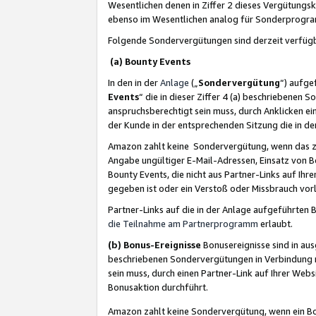
Wesentlichen denen in Ziffer 2 dieses Vergütung
ebenso im Wesentlichen analog für Sonderprogr
Folgende Sondervergütungen sind derzeit verfüg
(a) Bounty Events
In den in der
Anlage
(„
Sondervergütung
“) aufge
Events
“ die in dieser Ziffer 4 (a) beschriebenen 
anspruchsberechtigt sein muss, durch Anklicken ei
der Kunde in der entsprechenden Sitzung die in d
Amazon zahlt keine Sondervergütung, wenn das z
Angabe ungültiger E-Mail-Adressen, Einsatz von B
Bounty Events, die nicht aus Partner-Links auf Ihre
gegeben ist oder ein Verstoß oder Missbrauch vorl
Partner-Links auf die in der Anlage aufgeführte
die Teilnahme am Partnerprogramm
erlaubt.
(b) Bonus-Ereignisse
Bonusereignisse sind in au
beschriebenen Sondervergütungen in Verbindung m
sein muss, durch einen Partner-Link auf Ihrer We
Bonusaktion durchführt.
Amazon zahlt keine Sondervergütung, wenn ein Bon