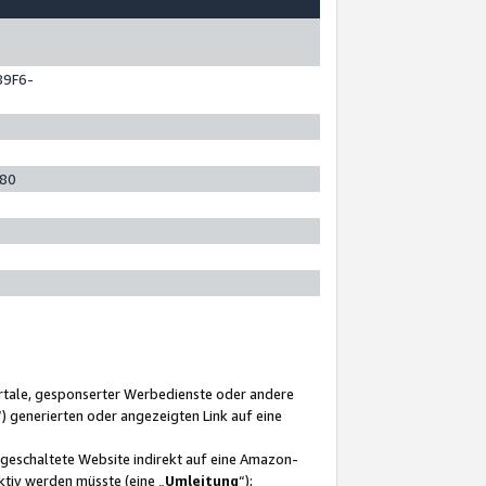
89F6-
280
ortale, gesponserter Werbedienste oder andere
“) generierten oder angezeigten Link auf eine
ngeschaltete Website indirekt auf eine Amazon-
ktiv werden müsste (eine „
Umleitung
“);