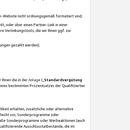
azon-Website nicht ordnungsgemäß formatiert sind;
, oder über einen Partner-Link in einer
e Verlinkungstools, die wir Ihnen ggf. zur
ütungen gezahlt werden);
 Ihnen die in der
Anlage
(„
Standardvergütung
ines bestimmten Prozentsatzes der Qualifizierten
eit erhalten, zusätzliche oder alternative
as Recht vor, Sonderprogramme oder
für alle Sonderprogramme oder Werbeaktionen (auch
lifizierende Ausschlusstatbestände, die im