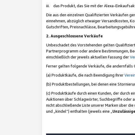
iii. das Produkt, das Sie mit der Alexa-Einkaufsa
Die aus den einzelnen Qualifizierten Verkäufen gen
einnehmen, abzüglich etwaiger Versandkosten, Ko
Gutschriften, Preisnachlässe, Bearbeitungsgebühr
2. Ausgeschlossene Verkäufe
Unbeschadet des Vorstehenden gelten Qualifiziert
Partnerprogramm oder andere Bestimmungen, Beding
einschließlich der jeweils aktuellen Fassung der
Ve
Ferner gelten folgende Verkäufe, die andernfalls
(a) Produktkäufe, die nach Beendigung Ihrer
Verei
(b) Produktbestellungen, bei denen eine Stornier
(c) Produktkäufe durch einen Kunden, der durch e
Auktionen über Schlagwörter, Suchbegriffe oder a
nicht abschließende Liste unserer Marken über di
und „kindel“) enthalten (jeweils eine „
Unzulässig