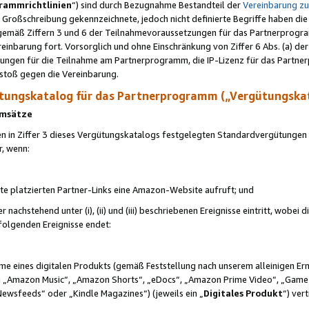
rammrichtlinien
“) sind durch Bezugnahme Bestandteil der
Vereinbarung z
Großschreibung gekennzeichnete, jedoch nicht definierte Begriffe haben die
 gemäß Ziffern 3 und 6 der Teilnahmevoraussetzungen für das Partnerprogram
nbarung fort. Vorsorglich und ohne Einschränkung von Ziffer 6 Abs. (a) der
ungen für die Teilnahme am Partnerprogramm, die IP-Lizenz für das Partner
rstoß gegen die Vereinbarung.
ungskatalog für das Partnerprogramm („Vergütungska
 Umsätze
n in Ziffer 3 dieses Vergütungskatalogs festgelegten Standardvergütungen v
r, wenn:
ite platzierten Partner-Links eine Amazon-Website aufruft; und
r nachstehend unter (i), (ii) und (iii) beschriebenen Ereignisse eintritt, wobe
 folgenden Ereignisse endet:
hme eines digitalen Produkts (gemäß Feststellung nach unserem alleinigen 
 „Amazon Music“, „Amazon Shorts“, „eDocs“, „Amazon Prime Video“, „Game
Newsfeeds“ oder „Kindle Magazines“) (jeweils ein „
Digitales Produkt
“) ver