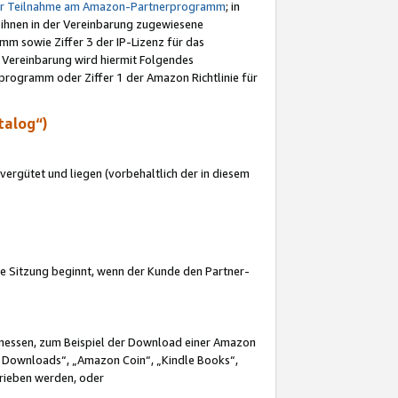
ur Teilnahme am Amazon-Partnerprogramm
; in
 ihnen in der Vereinbarung zugewiesene
m sowie Ziffer 3 der IP-Lizenz für das
 Vereinbarung wird hiermit Folgendes
programm oder Ziffer 1 der Amazon Richtlinie für
talog“)
ergütet und liegen (vorbehaltlich der in diesem
i die Sitzung beginnt, wenn der Kunde den Partner-
Ermessen, zum Beispiel der Download einer Amazon
 Downloads“, „Amazon Coin“, „Kindle Books“,
trieben werden, oder