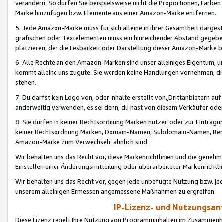
verändern. So dürfen Sie beispielsweise nicht die Proportionen, Farb
Marke hinzufügen bzw. Elemente aus einer Amazon-Marke entfernen.
5. Jede Amazon-Marke muss für sich alleine in ihrer Gesamtheit darge
grafischen oder Textelementen muss ein hinreichender Abstand gegebe
platzieren, der die Lesbarkeit oder Darstellung dieser Amazon-Marke b
6. Alle Rechte an den Amazon-Marken sind unser alleiniges Eigentum, 
kommt alleine uns zugute. Sie werden keine Handlungen vornehmen, 
stehen.
7. Du darfst kein Logo von, oder Inhalte erstellt von,
Drittanbietern au
anderweitig verwenden, es sei denn, du hast von diesem Verkäufer oder
8. Sie dürfen in keiner Rechtsordnung Marken nutzen oder zur Eintragu
keiner Rechtsordnung Marken, Domain-Namen, Subdomain-Namen, Benu
Amazon-Marke zum Verwechseln ähnlich sind.
Wir behalten uns das Recht vor, diese Markenrichtlinien und die gene
Einstellen einer Änderungsmitteilung oder überarbeiteter Markenricht
Wir behalten uns das Recht vor, gegen jede unbefugte Nutzung bzw. jede 
unserem alleinigen Ermessen angemessene Maßnahmen zu ergreifen.
IP-Lizenz- und Nutzungsan
Diese Lizenz regelt Ihre Nutzung von Programminhalten im Zusammen