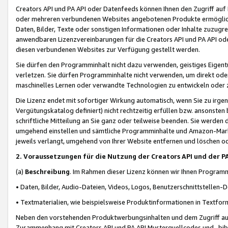
Creators API und PA API oder Datenfeeds können Ihnen den Zugriff auf D
oder mehreren verbundenen Websites angebotenen Produkte ermögliche
Daten, Bilder, Texte oder sonstigen Informationen oder Inhalte zuzugre
anwendbaren Lizenzvereinbarungen für die Creators API und PA API od
diesen verbundenen Websites zur Verfügung gestellt werden.
Sie dürfen den Programminhalt nicht dazu verwenden, geistiges Eigent
verletzen. Sie dürfen Programminhalte nicht verwenden, um direkt ode
maschinelles Lernen oder verwandte Technologien zu entwickeln oder zu
Die Lizenz endet mit sofortiger Wirkung automatisch, wenn Sie zu irg
Vergütungskatalog definiert) nicht rechtzeitig erfüllen bzw. ansonsten
schriftliche Mitteilung an Sie ganz oder teilweise beenden. Sie werden
umgehend einstellen und sämtliche Programminhalte und Amazon-Marke
jeweils verlangt, umgehend von Ihrer Website entfernen und löschen od
2. Voraussetzungen für die Nutzung der Creators API und der P
(a)
Beschreibung
. Im Rahmen dieser Lizenz können wir Ihnen Programmi
• Daten, Bilder, Audio-Dateien, Videos, Logos, Benutzerschnittstellen-
• Textmaterialien, wie beispielsweise Produktinformationen in Textfor
Neben den vorstehenden Produktwerbungsinhalten und dem Zugriff auf 
Zusammenhang mit Creators API und PA API Musterquellcodes und -bibli