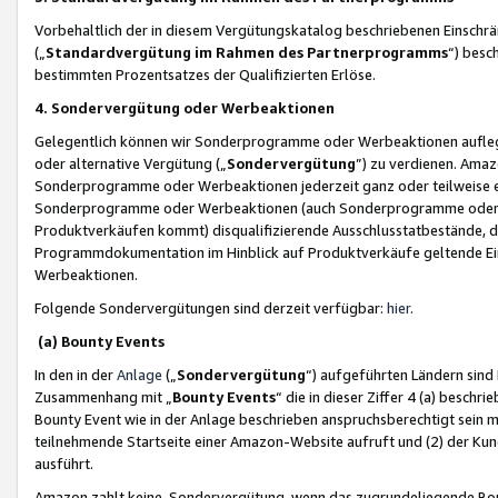
Vorbehaltlich der in diesem Vergütungskatalog beschriebenen Einschr
(„
Standardvergütung im Rahmen des Partnerprogramms
“) besc
bestimmten Prozentsatzes der Qualifizierten Erlöse.
4. Sondervergütung oder Werbeaktionen
Gelegentlich können wir Sonderprogramme oder Werbeaktionen auflegen,
oder alternative Vergütung („
Sondervergütung
”) zu verdienen. Amazo
Sonderprogramme oder Werbeaktionen jederzeit ganz oder teilweise einz
Sonderprogramme oder Werbeaktionen (auch Sonderprogramme oder We
Produktverkäufen kommt) disqualifizierende Ausschlusstatbestände, di
Programmdokumentation im Hinblick auf Produktverkäufe geltende E
Werbeaktionen.
Folgende Sondervergütungen sind derzeit verfügbar:
hier
.
(a) Bounty Events
In den in der
Anlage
(„
Sondervergütung
“) aufgeführten Ländern sind
Zusammenhang mit „
Bounty Events
“ die in dieser Ziffer 4 (a) besch
Bounty Event wie in der Anlage beschrieben anspruchsberechtigt sein mu
teilnehmende Startseite einer Amazon-Website aufruft und (2) der Kun
ausführt.
Amazon zahlt keine Sondervergütung, wenn das zugrundeliegende Boun