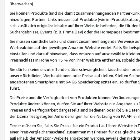
überwachen).
Sie können Produkte (und die damit zusammenhängenden Partner-Links)
hinzufügen. Partner-Links müssen auf Produkte (wie im Produktkatalog de
sich zusätzlich originäre Inhalte auf Ihrer Website befinden, die für 
Suchergebnisse, Events (z. B. Prime Day) oder die Homepages bestimmte
Sie müssen sämtliche Links und damit zusammenhängende Verweise auf z
Werbeaktion auf der jeweiligen Amazon-Website endet. Falls Sie beisp
einstellen und darauf hinweisen, dass Amazon auf ausgewählte Kleidun
Preisnachlass in Höhe von 15 % von Ihrer Website entfernen, sobald di
Sie dürfen keine unzutreffenden, überschwänglichen, täuschenden od
unsere Richtlinien, Werbeaktionen oder Preise aufstellen. Stellen Sie 
angebotenen Smartphone mit 64 GB Speicherkapazität ein, so dürfen S
führt.
Die Preise und die Verfügbarkeit von Produkten können Veränderungen 
Produkte ändern können, dürfen Sie auf Ihrer Website nur Angaben zu P
Preisen und Verfügbarkeit dargestellt sind bedienen oder (b) Sie Daten
der Lizenz festgelegten Anforderungen für die Nutzung von PA API einh
Ferner müssen Sie, falls Sie Preise für ein Produkt auf Ihrer Website in 
einer Preisvergleichsmaschine) zusammen mit Preisen für das gleiche o
außerhalb der Amazon-Website angeboten werden, jeweils den niedrigst