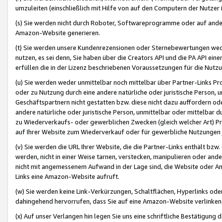
umzuleiten (einschließlich mit Hilfe von auf den Computern der Nutzer i
(s) Sie werden nicht durch Roboter, Softwareprogramme oder auf andere
Amazon-Website generieren.
(t) Sie werden unsere Kundenrezensionen oder Sternebewertungen wed
nutzen, es sei denn, Sie haben über die Creators API und die PA API e
erfüllen die in der Lizenz beschriebenen Voraussetzungen für die Nutzu
(u) Sie werden weder unmittelbar noch mittelbar über Partner-Links P
oder zu Nutzung durch eine andere natürliche oder juristische Person,
Geschäftspartnern nicht gestatten bzw. diese nicht dazu auffordern od
andere natürliche oder juristische Person, unmittelbar oder mittelbar
zu Wiederverkaufs- oder gewerblichen Zwecken (gleich welcher Art) 
auf Ihrer Website zum Wiederverkauf oder für gewerbliche Nutzungen 
(v) Sie werden die URL Ihrer Website, die die Partner-Links enthält b
werden, nicht in einer Weise tarnen, verstecken, manipulieren oder and
nicht mit angemessenem Aufwand in der Lage sind, die Website oder A
Links eine Amazon-Website aufruft.
(w) Sie werden keine Link-Verkürzungen, Schaltflächen, Hyperlinks ode
dahingehend hervorrufen, dass Sie auf eine Amazon-Website verlinken
(x) Auf unser Verlangen hin legen Sie uns eine schriftliche Bestätigung