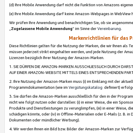
(d) Ihre Mobile Anwendung darf nicht die Funktion von Amazons eige
(e) Ihre Mobile Anwendung darf keine Amazon-Webpages in WebView 
Wir prüfen Ihre Anwendung und benachrichtigen Sie, ob sie angenomm
„
Zugelassene Mobile Anwendung
“ im Sinne der
Vereinbarung
.
Markenrichtlinien für das 
Diese Richtlinien gelten für die Nutzung der Marken, die wir Ihnen als 
müssen jederzeit strikt eingehalten werden, und jede Nutzung der Ama
Lizenzen bezüglich Ihrer Nutzung der Amazon-Marken.
1. SIE DÜRFEN DIE AMAZON-MARKEN AUSSCHLIESSLICH DURCH DARS
AUF EINER AMAZON-WEBSITE MITTELS EINES ENTSPRECHENDEN PART
2. Ihre Nutzung der Amazon-Marken muss (i) im Einklang mit der aktuells
Programmdokumentation (wie im
Vergütungskatalog
definiert) erfolg
3. Sie dürfen die Amazon-Marken ausschließlich für den in der Progr
nicht wie folgt nutzen oder darstellen: (i) in einer Weise, die ein Spo
Produkte und Dienstleistungen zu verunglimpfen, (iii) in einer Weise
schädigen könnte, oder (iv) in Offline-Materialien oder E-Mails (z. B.
Dokumenten oder mündlicher Werbung).
4. Wir werden Ihnen ein Bild bzw. Bilder der Amazon-Marken zur Verfüg