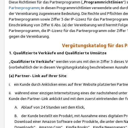
Diese Richtlinien für das Partnerprogramm („
Programmrichtlinien
“)
Partnerprogramm
; in diesen Programmrichtlinien verwendete und durch
der Vereinbarung zugewiesene Bedeutung. Die Rechte und Pflichten de
Partnerprogramm sowie Ziffer 3 der IP-Lizenz für das Partnerprogram
Einschränkung von Ziffer 6 Abs. (a) der Vereinbarung wird hiermit Fol
Partnerprogramm, die IP-Lizenz für das Partnerprogramm oder Ziffer 1
gegen die Vereinbarung.
Vergütungskatalog für das 
1. Qualifizierte Verkäufe und Qualifizierte Umsätze
„
Qualifizierte Verkäufe
“ werden von uns mit den in Ziffer 3 diese
(vorbehaltlich der in diesem Vergütungskatalog beschriebenen Ausnah
(a) Partner- Link auf Ihrer Site
:
i. ein Kunde durch Anklicken eines auf Ihrer Website platzierten Part
ii. während einer einzigen Internetsitzung eines der nachstehend unter (i)
Kunde den Partner-Link anklickt und mit dem zuerst eintretenden der f
A. Ablauf von 24 Stunden seit dem Klick,
B. der Kunde bestellt ein Produkt, mit Ausnahme eines digitalen P
Download einer Amazon Software oder Produkte, die unter dem N
Downloads“, „Amazon Coin“, „Kindle Books“, „Kindle Newspapers“, „