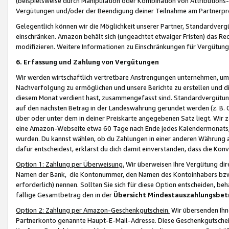
(beispielsweise durch Manipulation oder Kombination von Attributions-
Vergütungen und/oder der Beendigung deiner Teilnahme am Partnerp
Gelegentlich können wir die Möglichkeit unserer Partner, Standardv
einschränken. Amazon behält sich (ungeachtet etwaiger Fristen) das Re
modifizieren. Weitere Informationen zu Einschränkungen für Vergütung
6. Erfassung und Zahlung von Vergütungen
Wir werden wirtschaftlich vertretbare Anstrengungen unternehmen, um 
Nachverfolgung zu ermöglichen und unsere Berichte zu erstellen und di
diesem Monat verdient hast, zusammengefasst sind. Standardvergütung
auf den nächsten Betrag in der Landeswährung gerundet werden (z. B. C
über oder unter dem in deiner Preiskarte angegebenen Satz liegt. Wir
eine Amazon-Webseite etwa 60 Tage nach Ende jedes Kalendermonats, i
wurden. Du kannst wählen, ob du Zahlungen in einer anderen Währung
dafür entscheidest, erklärst du dich damit einverstanden, dass die K
Option 1: Zahlung per Überweisung.
Wir überweisen Ihre Vergütung dir
Namen der Bank, die Kontonummer, den Namen des Kontoinhabers bzw. a
erforderlich) nennen. Sollten Sie sich für diese Option entscheiden, be
fällige Gesamtbetrag den in der
Übersicht Mindestauszahlungsbet
Option 2: Zahlung per Amazon-Geschenkgutschein.
Wir übersenden Ihne
Partnerkonto genannte Haupt-E-Mail-Adresse. Diese Geschenkgutschei