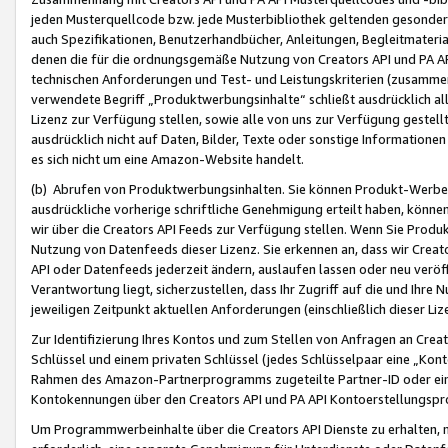
jeden Musterquellcode bzw. jede Musterbibliothek geltenden gesonder
auch Spezifikationen, Benutzerhandbücher, Anleitungen, Begleitmaterial
denen die für die ordnungsgemäße Nutzung von Creators API und PA A
technischen Anforderungen und Test- und Leistungskriterien (zusammen
verwendete Begriff „Produktwerbungsinhalte“ schließt ausdrücklich al
Lizenz zur Verfügung stellen, sowie alle von uns zur Verfügung gestel
ausdrücklich nicht auf Daten, Bilder, Texte oder sonstige Informatione
es sich nicht um eine Amazon-Website handelt.
(b) Abrufen von Produktwerbungsinhalten. Sie können Produkt-Werbein
ausdrückliche vorherige schriftliche Genehmigung erteilt haben, könn
wir über die Creators API Feeds zur Verfügung stellen. Wenn Sie Produk
Nutzung von Datenfeeds dieser Lizenz. Sie erkennen an, dass wir Creat
API oder Datenfeeds jederzeit ändern, auslaufen lassen oder neu veröffe
Verantwortung liegt, sicherzustellen, dass Ihr Zugriff auf die und Ihr
jeweiligen Zeitpunkt aktuellen Anforderungen (einschließlich dieser Liz
Zur Identifizierung Ihres Kontos und zum Stellen von Anfragen an Crea
Schlüssel und einem privaten Schlüssel (jedes Schlüsselpaar eine „Kon
Rahmen des Amazon-Partnerprogramms zugeteilte Partner-ID oder ein
Kontokennungen über den Creators API und PA API Kontoerstellungspro
Um Programmwerbeinhalte über die Creators API Dienste zu erhalten, m