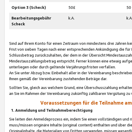
Option 3 (Scheck)
50£
50
Bearbeitungsgebühr
k.A.
k.A
Scheck
Sind auf Ihrem Konto für einen Zeitraum von mindestens drei Jahren kein
Frist von sieben Tagen nach einer entsprechenden Ankündigung die für
Schlussbetrag zurückzuhalten, der dem in der Übersicht Mindestausz
Mindestauszahlungsbetrag entspricht. Ferner können eine etwaig aufg
unterliegen oder durch geltende Verjährungsfristen verfallen.
An Sie unter Abzug bzw. Einbehalt aller in der Vereinbarung beschrieb
Ihnen gemäß der Vereinbarung zustehenden Beträge dar.
Sollten Sie, gleich aus welchem Grund, eine Überschusszahlung erhalte
an Sie im Rahmen der Vereinbarung zukünftig zahlbaren Vergütung zu 
Voraussetzungen für die Teilnahme a
1. Anmeldung und Teilnahmeberechtigung
Sie leiten den Anmeldeprozess ein, indem Sie einen vollständigen und 
muss/müssen originäre Inhalte (original content) enthalten und über d
Originalinhalte, die Materialien von Dritten verwenden, müssen wese