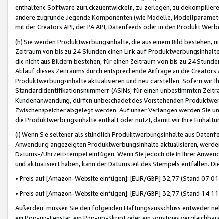
enthaltene Software zurückzuentwickeln, zu zerlegen, zu dekompilier
andere zugrunde liegende Komponenten (wie Modelle, Modellparameter
mit der Creators API, der PA API, Datenfeeds oder in den Produkt Werb
(h) Sie werden Produktwerbungsinhalte, die aus einem Bild bestehen, ni
Zeitraum von bis zu 24 Stunden einen Link auf Produktwerbungsinhalte
die nicht aus Bildern bestehen, für einen Zeitraum von bis zu 24 Stund
Ablauf dieses Zeitraums durch entsprechende Anfrage an die Creators 
Produktwerbungsinhalte aktualisieren und neu darstellen. Sofern wir Ih
Standardidentifikationsnummern (ASINs) für einen unbestimmten Zeitra
Kundenanwendung, dürfen unbeschadet des Vorstehenden Produktwerbu
Zwischenspeicher abgelegt werden. Auf unser Verlangen werden Sie un
die Produktwerbungsinhalte enthält oder nutzt, damit wir Ihre Einhalt
(i) Wenn Sie seltener als stündlich Produktwerbungsinhalte aus Datenfe
Anwendung angezeigten Produktwerbungsinhalte aktualisieren, werden 
Datums-/Uhrzeitstempel einfügen. Wenn Sie jedoch die in Ihrer Anwe
und aktualisiert haben, kann der Datumsteil des Stempels entfallen. Dies
• Preis auf [Amazon-Website einfügen]: [EUR/GBP] 32,77 (Stand 07.01.
• Preis auf [Amazon-Website einfügen]: [EUR/GBP] 32,77 (Stand 14:11 
Außerdem müssen Sie den folgenden Haftungsausschluss entweder neb
ein Pop-up-Fenster, ein Pop-up-Skript oder ein sonstiges vergleichba