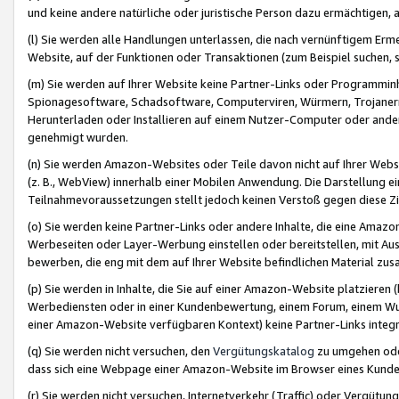
und keine andere natürliche oder juristische Person dazu ermächtigen, a
(l) Sie werden alle Handlungen unterlassen, die nach vernünftigem Erme
Website, auf der Funktionen oder Transaktionen (zum Beispiel suchen, s
(m) Sie werden auf Ihrer Website keine Partner-Links oder Programmin
Spionagesoftware, Schadsoftware, Computerviren, Würmern, Trojaner
Herunterladen oder Installieren auf einem Nutzer-Computer oder ande
genehmigt wurden.
(n) Sie werden Amazon-Websites oder Teile davon nicht auf Ihrer Websi
(z. B., WebView) innerhalb einer Mobilen Anwendung. Die Darstellung ein
Teilnahmevoraussetzungen stellt jedoch keinen Verstoß gegen diese Zif
(o) Sie werden keine Partner-Links oder andere Inhalte, die eine Am
Werbeseiten oder Layer-Werbung einstellen oder bereitstellen, mit Au
bewerben, die eng mit dem auf Ihrer Website befindlichen Material z
(p) Sie werden in Inhalte, die Sie auf einer Amazon-Website platzier
Werbediensten oder in einer Kundenbewertung, einem Forum, einem Wun
einer Amazon-Website verfügbaren Kontext) keine Partner-Links integr
(q) Sie werden nicht versuchen, den
Vergütungskatalog
zu umgehen oder
dass sich eine Webpage einer Amazon-Website im Browser eines Kunden 
(r) Sie werden nicht versuchen, Internetverkehr (Traffic) oder Vergü