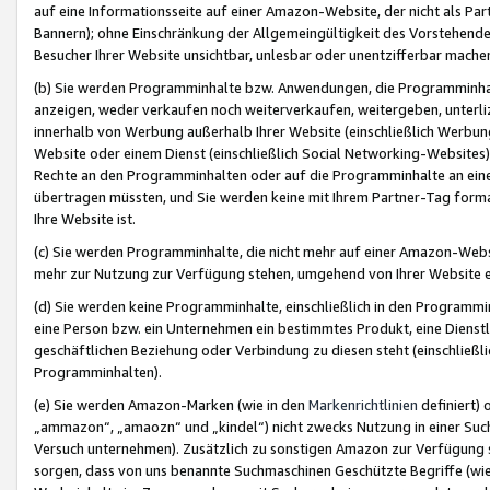
auf eine Informationsseite auf einer Amazon-Website, der nicht als Part
Bannern); ohne Einschränkung der Allgemeingültigkeit des Vorstehende
Besucher Ihrer Website unsichtbar, unlesbar oder unentzifferbar mache
(b) Sie werden Programminhalte bzw. Anwendungen, die Programminhalt
anzeigen, weder verkaufen noch weiterverkaufen, weitergeben, unterli
innerhalb von Werbung außerhalb Ihrer Website (einschließlich Werbun
Website oder einem Dienst (einschließlich Social Networking-Website
Rechte an den Programminhalten oder auf die Programminhalte an eine a
übertragen müssten, und Sie werden keine mit Ihrem Partner-Tag formati
Ihre Website ist.
(c) Sie werden Programminhalte, die nicht mehr auf einer Amazon-Websit
mehr zur Nutzung zur Verfügung stehen, umgehend von Ihrer Website e
(d) Sie werden keine Programminhalte, einschließlich in den Programmin
eine Person bzw. ein Unternehmen ein bestimmtes Produkt, eine Dienstle
geschäftlichen Beziehung oder Verbindung zu diesen steht (einschließli
Programminhalten).
(e) Sie werden Amazon-Marken (wie in den
Markenrichtlinien
definiert) 
„ammazon“, „amaozn“ und „kindel“) nicht zwecks Nutzung in einer Suc
Versuch unternehmen). Zusätzlich zu sonstigen Amazon zur Verfügung 
sorgen, dass von uns benannte Suchmaschinen Geschützte Begriffe (wie 