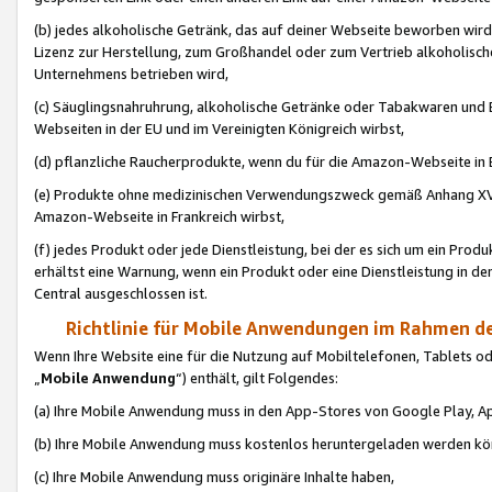
(b) jedes alkoholische Getränk, das auf deiner Webseite beworben wird
Lizenz zur Herstellung, zum Großhandel oder zum Vertrieb alkoholisch
Unternehmens betrieben wird,
(c) Säuglingsnahruhrung, alkoholische Getränke oder Tabakwaren und E
Webseiten in der EU und im Vereinigten Königreich wirbst,
(d) pflanzliche Raucherprodukte, wenn du für die Amazon-Webseite in B
(e) Produkte ohne medizinischen Verwendungszweck gemäß Anhang XVI 
Amazon-Webseite in Frankreich wirbst,
(f) jedes Produkt oder jede Dienstleistung, bei der es sich um ein Prod
erhältst eine Warnung, wenn ein Produkt oder eine Dienstleistung in de
Central ausgeschlossen ist.
Richtlinie für Mobile Anwendungen im Rahmen de
Wenn Ihre Website eine für die Nutzung auf Mobiltelefonen, Tablets 
„
Mobile Anwendung
“) enthält, gilt Folgendes:
(a) Ihre Mobile Anwendung muss in den App-Stores von Google Play, A
(b) Ihre Mobile Anwendung muss kostenlos heruntergeladen werden könn
(c) Ihre Mobile Anwendung muss originäre Inhalte haben,