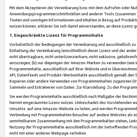
Mit dem Akzeptieren der Vereinbarung bzw. mit dem Aufrufen oder Nutz
Anwendungsprogrammierschnittstellen und anderer Tools (zusammen die
Texten und sonstigen Informationen und Inhalten in Bezug auf Produkte
nutzen können, erklären Sie sich damit einverstanden, an diese Lizenz 
1. Eingeschränkte Lizenz für Programminhalte
Vorbehaltlich der Bedingungen der Vereinbarung und ausschließlich z
Einhaltung der Vereinbarung (einschließlich dieser Lizenz und der ande
nicht übertragbare, nicht unterlizenzierbare, nicht exklusive, gebühren
anzuzeigen; (b) nur diejenigen der Amazon-Marken zu verwenden (wie in 
Programminhalte, ausschließlich auf Ihrer Website und in Übereinstimmu
API, Datenfeeds und Produkt-Werbeinhalte ausschließlich gemäß den Spe
Kopieren oder andere Verwenden von Programminhalten zugunsten Dri
Sammeln und Extrahieren von Daten. Zur Klarstellung: Zu den Program
Sie werden Programminhalte ausschließlich nach Maßgabe der Besti
hiermit eingeräumten Lizenz nutzen. Unbeschadet des Vorstehenden we
Umsätze auf eine Amazon-Website zu leiten, und werden Programminhal
Verbindung mit Programminhalten Besucher auf andere Websites als ein
unmittelbarem Zusammenhang mit den Programminhalten stehen, Links z
Nutzung der Programminhalte ausschließlich mit der betreffenden Pr
nicht mit einer anderen Webpage verlinken.