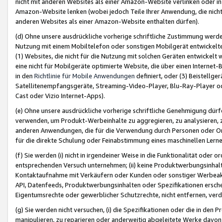
nicht mit anderen Websites als einer Amazon-Website verlinken oder i
Amazon-Website lenken (wobei jedoch Teile Ihrer Anwendung, die nich
anderen Websites als einer Amazon-Website enthalten dürfen).
(d) Ohne unsere ausdrückliche vorherige schriftliche Zustimmung werd
Nutzung mit einem Mobiltelefon oder sonstigen Mobilgerät entwickelt
(1) Websites, die nicht für die Nutzung mit solchen Geräten entwickelt
eine nicht für Mobilgeräte optimierte Website, die über einen Interne
in den
Richtlinie für Mobile Anwendungen
definiert, oder (3) Beistellge
Satellitenempfangsgeräte, Streaming-Video-Player, Blu-Ray-Player ode
Cast oder Vizio Internet-Apps).
(e) Ohne unsere ausdrückliche vorherige schriftliche Genehmigung dürfe
verwenden, um Produkt-Werbeinhalte zu aggregieren, zu analysieren, 
anderen Anwendungen, die für die Verwendung durch Personen oder Or
für die direkte Schulung oder Feinabstimmung eines maschinellen Lern
(f) Sie werden (i) nicht in irgendeiner Weise in die Funktionalität ode
entsprechenden Versuch unternehmen; (ii) keine Produktwerbungsinha
Kontaktaufnahme mit Verkäufern oder Kunden oder sonstiger Werbeaktiv
API, Datenfeeds, Produktwerbungsinhalten oder Spezifikationen erschei
Eigentumsrechte oder gewerblicher Schutzrechte, nicht entfernen, verd
(g) Sie werden nicht versuchen, (i) die Spezifikationen oder die in de
manipulieren, zu reparieren oder anderweitig abgeleitete Werke davon z