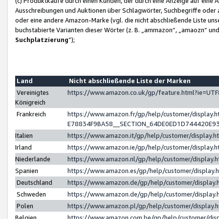
(c) Produktkäufe durch einen Kunden, der durch eine Anzeige auf eine 
Ausschreibungen und Auktionen über Schlagwörter, Suchbegriffe oder 
oder eine andere Amazon-Marke (vgl. die nicht abschließende Liste un
buchstabierte Varianten dieser Wörter (z. B. „ammazon“, „amaozn“ und „
Suchplatzierung
”);
Land
Nicht abschließende Liste der Marken
Vereinigtes
https://www.amazon.co.uk/gp/feature.html?ie=U
Königreich
Frankreich
https://www.amazon.fr/gp/help/customer/displa
E78834F9BA58__SECTION_64DE0ED1D744420E9
Italien
https://www.amazon.it/gp/help/customer/display
Irland
https://www.amazon.ie/gp/help/customer/displa
Niederlande
https://www.amazon.nl/gp/help/customer/display
Spanien
https://www.amazon.es/gp/help/customer/display
Deutschland
https://www.amazon.de/gp/help/customer/displa
Schweden
https://www.amazon.de/gp/help/customer/displa
Polen
https://www.amazon.pl/gp/help/customer/display
Belgien
https://www.amazon.com.be/gp/help/customer/d