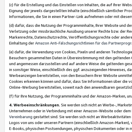
(c) für die Erstellung und das Einstellen von Inhalten, die auf Ihrer We
Eignung der jeweils dargestellten Inhalte (einschließlich sämtlicher 
Informationen, die Sie in einen Partner-Link aufnehmen oder mit diese
(d) dafür, dass die Nutzung der Programminhalte, Ihrer Website und des 
Verletzung oder missbräuchliche Ausübung unserer Rechte bzw. der Recht
Markenrechte, Datenschutzrechte, Veröffentlichungsrechte oder anderer
Einhaltung der
Amazon Anti-Fälschungsrichtlinien für das Partnerpro
(e) dafür, die Verwendung von Cookies, Pixeln und anderen Technologien
Besuchern gesammelten Daten in Übereinstimmung mit den geltenden Ge
und angemessen darzustellen und auf andere Weise die geltenden geset
in sonstiger Weise, einschließlich des ggf. anzuzeigenden Hinweises, d
Werbeanzeigen bereitstellen, von den Besuchern Ihrer Website unmitte
Cookies erkennen können und dafür, dass Sie Informationen über die v
Online-Werbung bereitstellen, soweit nach den anwendbaren gesetzlic
(f) für Ihre Nutzung, der Programminhalte und der Amazon-Marken, u
4. Werbeeinschränkungen.
Sie werden sich nicht an Werbe-, Market
Unternehmen oder in Verbindung mit einer Amazon-Website oder dem Pa
Vereinbarung
gestattet sind. Sie werden sich nicht an Werbeaktivitäten
Logos von uns oder unseren Partnern (einschließlich Amazon-Marken), 
E-Books, physischen Postsendungen, physischen Dokumenten oder in 