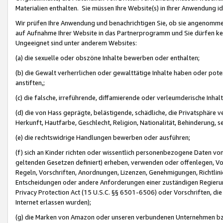
Materialien enthalten. Sie müssen Ihre Website(s) in Ihrer Anwendung ide
Wir prüfen Ihre Anwendung und benachrichtigen Sie, ob sie angenommen
auf Aufnahme Ihrer Website in das Partnerprogramm und Sie dürfen kei
Ungeeignet sind unter anderem Websites:
(a) die sexuelle oder obszöne Inhalte bewerben oder enthalten;
(b) die Gewalt verherrlichen oder gewalttätige Inhalte haben oder pot
anstiften,;
(c) die falsche, irreführende, diffamierende oder verleumderische Inha
(d) die von Hass geprägte, belästigende, schädliche, die Privatsphäre v
Herkunft, Hautfarbe, Geschlecht, Religion, Nationalität, Behinderung, 
(e) die rechtswidrige Handlungen bewerben oder ausführen;
(f) sich an Kinder richten oder wissentlich personenbezogene Daten vo
geltenden Gesetzen definiert) erheben, verwenden oder offenlegen, Vo
Regeln, Vorschriften, Anordnungen, Lizenzen, Genehmigungen, Richtlini
Entscheidungen oder andere Anforderungen einer zuständigen Regierung
Privacy Protection Act (15 U.S.C. §§ 6501-6506) oder Vorschriften, di
Internet erlassen wurden);
(g) die Marken von Amazon oder unseren verbundenen Unternehmen b