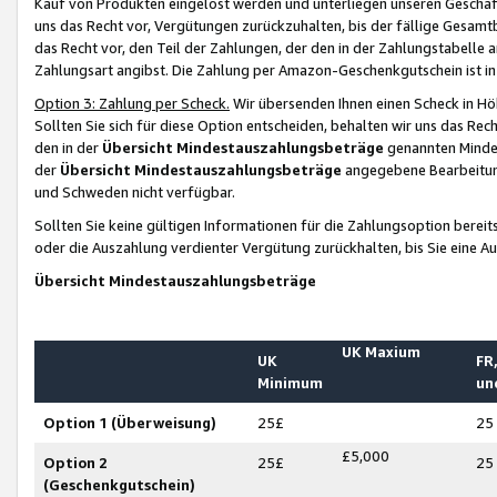
Kauf von Produkten eingelöst werden und unterliegen unseren Geschäf
uns das Recht vor, Vergütungen zurückzuhalten, bis der fällige Gesamt
das Recht vor, den Teil der Zahlungen, der den in der Zahlungstabelle 
Zahlungsart angibst. Die Zahlung per Amazon-Geschenkgutschein ist in
Option 3: Zahlung per Scheck.
Wir übersenden Ihnen einen Scheck in Höh
Sollten Sie sich für diese Option entscheiden, behalten wir uns das Rec
den in der
Übersicht Mindestauszahlungsbeträge
genannten Mindest
der
Übersicht Mindestauszahlungsbeträge
angegebene Bearbeitung
und Schweden nicht verfügbar.
Sollten Sie keine gültigen Informationen für die Zahlungsoption bereit
oder die Auszahlung verdienter Vergütung zurückhalten, bis Sie eine A
Übersicht Mindestauszahlungsbeträge
UK Maxium
UK
FR,
Minimum
un
Option 1 (Überweisung)
25£
25
£5,000
Option 2
25£
25
(Geschenkgutschein)