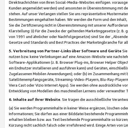
Direktnachrichten von Ihren Social-Media-Websites einfügen. vorausg
Kunden angemeldet werden) und ansonsten in Übereinstimmung mit der
stehen. Auf unser Verlangen stellen Sie uns repräsentative Mustermater
Bestimmungen eingehalten haben. Wir werden die Form und den Inhalt, di
Sie die Zertifizierung nicht in Übereinstimmung mit unserer Aufforderu
Klarstellung: (i) Für die Zwecke der geltenden Marketinggesetze (z. 
von 1991 und ähnlicher oder Nachfolgegesetze) sind Sie der „Absender“ j
Gesetze und Standards und Best Practices der Marketingbranche für 
5. Verbreitung von Partner-Links über Software und Geräte
Sie
nutzen bzw. keine Verlinkungen auf eine Amazon-Website wie nachsteh
Software-Applikationen (z. B. Browser Plug-ins, Browser Helper Objec
ein Endnutzer installieren und ausführen kann) und Geräten, einschlie
Zugelassenen Mobilen Anwendungen); oder (b) im Zusammenhang mit bzw.
Satellitenempfangsgeräte, Streaming-Video-Playern, Blu-Ray-Playern 
Viera Cast oder Vizio Internet Apps). Sie werden ohne ausdrückliche v
Entwicklung von Modellen des maschinellen Lernens oder verwandter 
6. Inhalte auf Ihrer Website
. Sie tragen die ausschließliche Verantwo
(a) Sie werden Programminhalte in keiner Weise ergänzen, löschen oder
Informationen; Sie dürfen aus einer Bilddatei bestehende Programminhal
erhalten bleiben bzw. aus Text bestehende Programminhalte so kürzen, 
Kürzung nicht sachlich falsch oder irreführend wird. Einige Arten von L