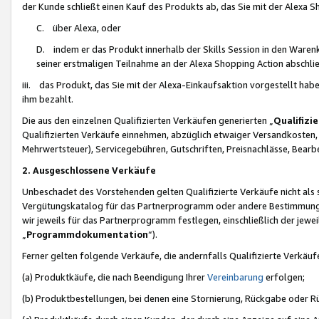
der Kunde schließt einen Kauf des Produkts ab, das Sie mit der Alexa 
C. über Alexa, oder
D. indem er das Produkt innerhalb der Skills Session in den Waren
seiner erstmaligen Teilnahme an der Alexa Shopping Action abschlie
iii. das Produkt, das Sie mit der Alexa-Einkaufsaktion vorgestellt ha
ihm bezahlt.
Die aus den einzelnen Qualifizierten Verkäufen generierten „
Qualifizi
Qualifizierten Verkäufe einnehmen, abzüglich etwaiger Versandkosten
Mehrwertsteuer), Servicegebühren, Gutschriften, Preisnachlässe, Bear
2. Ausgeschlossene Verkäufe
Unbeschadet des Vorstehenden gelten Qualifizierte Verkäufe nicht als
Vergütungskatalog für das Partnerprogramm oder andere Bestimmungen,
wir jeweils für das Partnerprogramm festlegen, einschließlich der jewe
„
Programmdokumentation
“).
Ferner gelten folgende Verkäufe, die andernfalls Qualifizierte Verkä
(a) Produktkäufe, die nach Beendigung Ihrer
Vereinbarung
erfolgen;
(b) Produktbestellungen, bei denen eine Stornierung, Rückgabe oder R