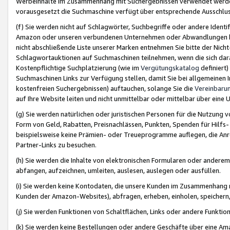
Werbeinhalte im Zusammenhang mit Suchergebnissen verwendet werden,
vorausgesetzt die Suchmaschine verfügt über entsprechende Ausschlu
(f) Sie werden nicht auf Schlagwörter, Suchbegriffe oder andere Ident
Amazon oder unseren verbundenen Unternehmen oder Abwandlungen bzw
nicht abschließende Liste unserer Marken entnehmen Sie bitte der Nich
Schlagwortauktionen auf Suchmaschinen teilnehmen, wenn die sich da
Kostenpflichtige Suchplatzierung (wie im
Vergütungskatalog
definiert
Suchmaschinen Links zur Verfügung stellen, damit Sie bei allgemeinen I
kostenfreien Suchergebnissen) auftauchen, solange Sie die
Vereinbaru
auf Ihre Website leiten und nicht unmittelbar oder mittelbar über eine
(g) Sie werden natürlichen oder juristischen Personen für die Nutzung 
Form von Geld, Rabatten, Preisnachlässen, Punkten, Spenden für Hilfs
beispielsweise keine Prämien- oder Treueprogramme auflegen, die Anrei
Partner-Links zu besuchen.
(h) Sie werden die Inhalte von elektronischen Formularen oder anderem M
abfangen, aufzeichnen, umleiten, auslesen, auslegen oder ausfüllen.
(i) Sie werden keine Kontodaten, die unsere Kunden im Zusammenhang 
Kunden der Amazon-Websites), abfragen, erheben, einholen, speichern,
(j) Sie werden Funktionen von Schaltflächen, Links oder andere Funkti
(k) Sie werden keine Bestellungen oder andere Geschäfte über eine Ama