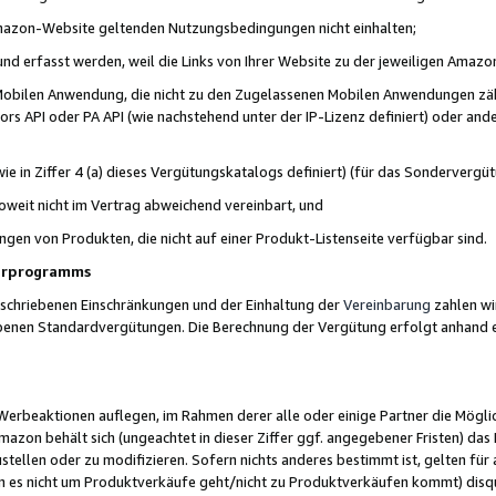
 Amazon-Website geltenden Nutzungsbedingungen nicht einhalten;
t und erfasst werden, weil die Links von Ihrer Website zu der jeweiligen Am
 Mobilen Anwendung, die nicht zu den Zugelassenen Mobilen Anwendungen zählt
s API oder PA API (wie nachstehend unter der IP-Lizenz definiert) oder ander
ie in Ziffer 4 (a) dieses Vergütungskatalogs definiert) (für das Sonderverg
weit nicht im Vertrag abweichend vereinbart, und
ngen von Produkten, die nicht auf einer Produkt-Listenseite verfügbar sind.
nerprogramms
eschriebenen Einschränkungen und der Einhaltung der
Vereinbarung
zahlen wir
ebenen Standardvergütungen. Die Berechnung der Vergütung erfolgt anhand e
beaktionen auflegen, im Rahmen derer alle oder einige Partner die Möglichk
Amazon behält sich (ungeachtet in dieser Ziffer ggf. angegebener Fristen) d
ustellen oder zu modifizieren. Sofern nichts anderes bestimmt ist, gelten 
s nicht um Produktverkäufe geht/nicht zu Produktverkäufen kommt) disqua