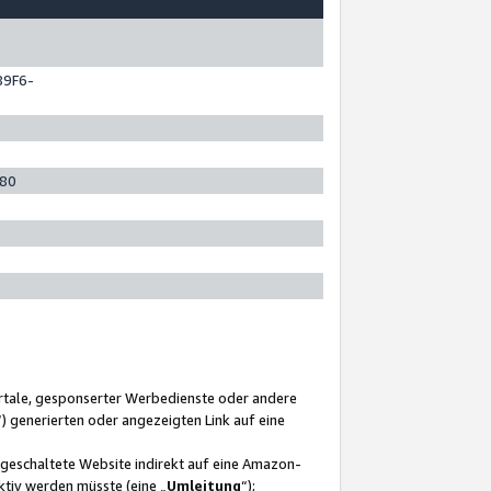
89F6-
280
ortale, gesponserter Werbedienste oder andere
“) generierten oder angezeigten Link auf eine
ngeschaltete Website indirekt auf eine Amazon-
ktiv werden müsste (eine „
Umleitung
“);