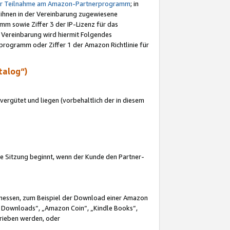
ur Teilnahme am Amazon-Partnerprogramm
; in
 ihnen in der Vereinbarung zugewiesene
m sowie Ziffer 3 der IP-Lizenz für das
 Vereinbarung wird hiermit Folgendes
programm oder Ziffer 1 der Amazon Richtlinie für
talog“)
ergütet und liegen (vorbehaltlich der in diesem
i die Sitzung beginnt, wenn der Kunde den Partner-
Ermessen, zum Beispiel der Download einer Amazon
 Downloads“, „Amazon Coin“, „Kindle Books“,
trieben werden, oder