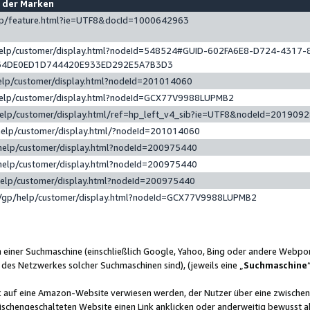
e der Marken
gp/feature.html?ie=UTF8&docId=1000642963
help/customer/display.html?nodeId=548524#GUID-602FA6E8-D724-4317-
64DE0ED1D744420E933ED292E5A7B3D3
elp/customer/display.html?nodeId=201014060
help/customer/display.html?nodeId=GCX77V9988LUPMB2
help/customer/display.html/ref=hp_left_v4_sib?ie=UTF8&nodeId=201909
help/customer/display.html/?nodeId=201014060
help/customer/display.html?nodeId=200975440
help/customer/display.html?nodeId=200975440
help/customer/display.html?nodeId=200975440
/gp/help/customer/display.html?nodeId=GCX77V9988LUPMB2
n einer Suchmaschine (einschließlich Google, Yahoo, Bing oder andere Webp
 des Netzwerkes solcher Suchmaschinen sind), (jeweils eine „
Suchmaschine
nk auf eine Amazon-Website verwiesen werden, der Nutzer über eine zwische
ischengeschalteten Website einen Link anklicken oder anderweitig bewusst a