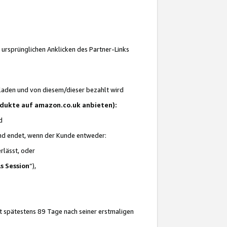
 ursprünglichen Anklicken des Partner-Links
laden und von diesem/dieser bezahlt wird
rodukte auf amazon.co.uk anbieten):
d
 und endet, wenn der Kunde entweder:
erlässt, oder
ls Session
“),
t spätestens 89 Tage nach seiner erstmaligen