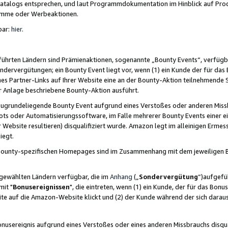
skatalogs entsprechen, und laut Programmdokumentation im Hinblick auf Pr
amme oder Werbeaktionen.
bar:
hier
.
führten Ländern sind Prämienaktionen, sogenannte „Bounty Events“, verfügb
Sondervergütungen; ein Bounty Event liegt vor, wenn (1) ein Kunde der für da
nes Partner-Links auf Ihrer Website eine an der Bounty-Aktion teilnehmende 
er Anlage beschriebene Bounty-Aktion ausführt.
ugrundeliegende Bounty Event aufgrund eines Verstoßes oder anderen Miss
ots oder Automatisierungssoftware, im Falle mehrerer Bounty Events einer e
r Website resultieren) disqualifiziert wurde. Amazon legt im alleinigen Ermess
iegt.
n Bounty-spezifischen Homepages sind im Zusammenhang mit dem jeweiligen
sgewählten Ländern verfügbar, die im
Anhang
(„
Sondervergütung
“)aufgefüh
it "
Bonusereignissen
", die eintreten, wenn (1) ein Kunde, der für das Bon
bsite auf die Amazon-Website klickt und (2) der Kunde während der sich dar
usereignis aufgrund eines Verstoßes oder eines anderen Missbrauchs disqua