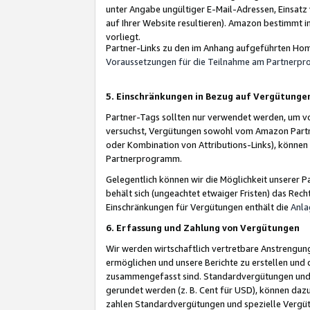
unter Angabe ungültiger E-Mail-Adressen, Einsatz
auf Ihrer Website resultieren). Amazon bestimmt i
vorliegt.
Partner-Links zu den im Anhang aufgeführten Hom
Voraussetzungen für die Teilnahme am Partnerp
5. Einschränkungen in Bezug auf Vergütunge
Partner-Tags sollten nur verwendet werden, um von 
versuchst, Vergütungen sowohl vom Amazon Partn
oder Kombination von Attributions-Links), könne
Partnerprogramm.
Gelegentlich können wir die Möglichkeit unsere
behält sich (ungeachtet etwaiger Fristen) das Rec
Einschränkungen für Vergütungen enthält die
Anla
6. Erfassung und Zahlung von Vergütungen
Wir werden wirtschaftlich vertretbare Anstrengu
ermöglichen und unsere Berichte zu erstellen und 
zusammengefasst sind. Standardvergütungen und s
gerundet werden (z. B. Cent für USD), können dazu
zahlen Standardvergütungen und spezielle Vergüt