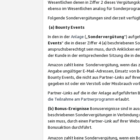
Wesentlichen denen in Ziffer 2 dieses Vergütung
ebenso im Wesentlichen analog für Sonderprogr
Folgende Sondervergütungen sind derzeit verfüg
(a) Bounty Events
In den in der
Anlage
(„
Sondervergütung
“) aufge
Events
“ die in dieser Ziffer 4 (a) beschriebenen 
anspruchsberechtigt sein muss, durch Anklicken ei
der Kunde in der entsprechenden Sitzung die in d
Amazon zahlt keine Sondervergütung, wenn das z
Angabe ungültiger E-Mail-Adressen, Einsatz von B
Bounty Events, die nicht aus Partner-Links auf Ihre
gegeben ist oder ein Verstoß oder Missbrauch vorl
Partner-Links auf die in der Anlage aufgeführte
die Teilnahme am Partnerprogramm
erlaubt.
(b) Bonus-Ereignisse
Bonusereignisse sind in au
beschriebenen Sondervergütungen in Verbindung m
sein muss, durch einen Partner-Link auf Ihrer We
Bonusaktion durchführt.
Amazon zahlt keine Sondervergütung, wenn ein Bon