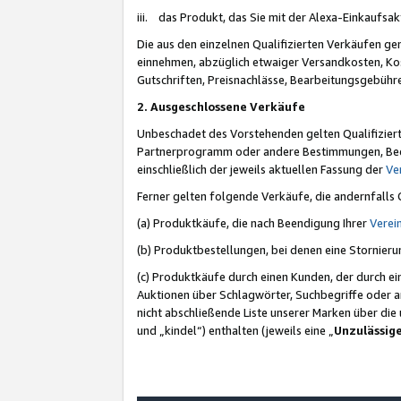
iii. das Produkt, das Sie mit der Alexa-Einkaufsa
Die aus den einzelnen Qualifizierten Verkäufen gen
einnehmen, abzüglich etwaiger Versandkosten, Ko
Gutschriften, Preisnachlässe, Bearbeitungsgebühr
2. Ausgeschlossene Verkäufe
Unbeschadet des Vorstehenden gelten Qualifiziert
Partnerprogramm oder andere Bestimmungen, Beding
einschließlich der jeweils aktuellen Fassung der
Ve
Ferner gelten folgende Verkäufe, die andernfalls
(a) Produktkäufe, die nach Beendigung Ihrer
Verei
(b) Produktbestellungen, bei denen eine Stornier
(c) Produktkäufe durch einen Kunden, der durch e
Auktionen über Schlagwörter, Suchbegriffe oder a
nicht abschließende Liste unserer Marken über di
und „kindel“) enthalten (jeweils eine „
Unzulässig