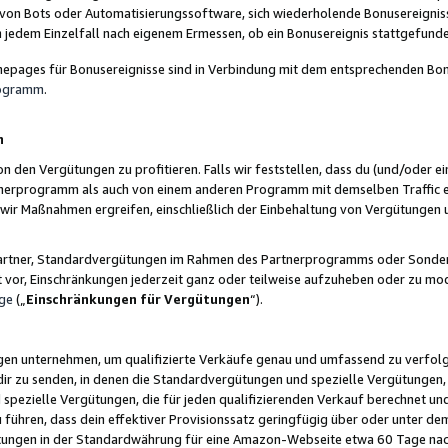
 von Bots oder Automatisierungssoftware, sich wiederholende Bonusereignisse
n jedem Einzelfall nach eigenem Ermessen, ob ein Bonusereignis stattgefund
epages für Bonusereignisse sind in Verbindung mit dem entsprechenden Bonu
rogramm
.
n
den Vergütungen zu profitieren. Falls wir feststellen, dass du (und/oder ein
erprogramm als auch von einem anderen Programm mit demselben Traffic ei
n wir Maßnahmen ergreifen, einschließlich der Einbehaltung von Vergütunge
r Partner, Standardvergütungen im Rahmen des Partnerprogramms oder Sonde
ht vor, Einschränkungen jederzeit ganz oder teilweise aufzuheben oder zu mod
ge
(„
Einschränkungen für Vergütungen
“).
ngen unternehmen, um qualifizierte Verkäufe genau und umfassend zu verfol
dir zu senden, in denen die Standardvergütungen und spezielle Vergütungen, 
pezielle Vergütungen, die für jeden qualifizierenden Verkauf berechnet un
 führen, dass dein effektiver Provisionssatz geringfügig über oder unter dem
ungen in der Standardwährung für eine Amazon-Webseite etwa 60 Tage nach