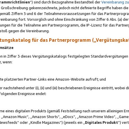
rammrichtlinien
“) sind durch Bezugnahme Bestandteil der
Vereinbarung z
Großschreibung gekennzeichnete, jedoch nicht definierte Begriffe haben die
 gemäß Ziffern 3 und 6 der Teilnahmevoraussetzungen für das Partnerprogram
nbarung fort. Vorsorglich und ohne Einschränkung von Ziffer 6 Abs. (a) der
ungen für die Teilnahme am Partnerprogramm, die IP-Lizenz für das Partner
rstoß gegen die Vereinbarung.
ungskatalog für das Partnerprogramm („Vergütungska
 Umsätze
n in Ziffer 3 dieses Vergütungskatalogs festgelegten Standardvergütungen v
r, wenn:
ite platzierten Partner-Links eine Amazon-Website aufruft; und
r nachstehend unter (i), (ii) und (iii) beschriebenen Ereignisse eintritt, wobe
 folgenden Ereignisse endet:
hme eines digitalen Produkts (gemäß Feststellung nach unserem alleinigen 
 „Amazon Music“, „Amazon Shorts“, „eDocs“, „Amazon Prime Video“, „Game
Newsfeeds“ oder „Kindle Magazines“) (jeweils ein „
Digitales Produkt
“) ver