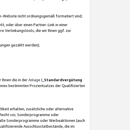
azon-Website nicht ordnungsgemäß formatiert sind;
, oder über einen Partner-Link in einer
e Verlinkungstools, die wir Ihnen ggf. zur
ütungen gezahlt werden);
 Ihnen die in der
Anlage
(„
Standardvergütung
ines bestimmten Prozentsatzes der Qualifizierten
eit erhalten, zusätzliche oder alternative
as Recht vor, Sonderprogramme oder
für alle Sonderprogramme oder Werbeaktionen (auch
lifizierende Ausschlusstatbestände, die im