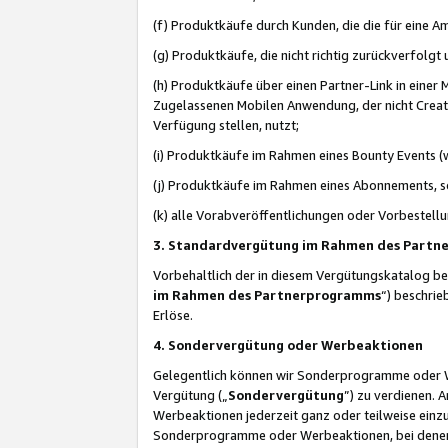
(f) Produktkäufe durch Kunden, die die für eine
(g) Produktkäufe, die nicht richtig zurückverfolg
(h) Produktkäufe über einen Partner-Link in einer
Zugelassenen Mobilen Anwendung, der nicht Creator
Verfügung stellen, nutzt;
(i) Produktkäufe im Rahmen eines Bounty Events (w
(j) Produktkäufe im Rahmen eines Abonnements, so
(k) alle Vorabveröffentlichungen oder Vorbestellu
3. Standardvergütung im Rahmen des Part
Vorbehaltlich der in diesem Vergütungskatalog b
im Rahmen des Partnerprogramms
“) beschri
Erlöse.
4. Sondervergütung oder Werbeaktionen
Gelegentlich können wir Sonderprogramme oder Wer
Vergütung („
Sondervergütung
”) zu verdienen. 
Werbeaktionen jederzeit ganz oder teilweise einz
Sonderprogramme oder Werbeaktionen, bei denen e