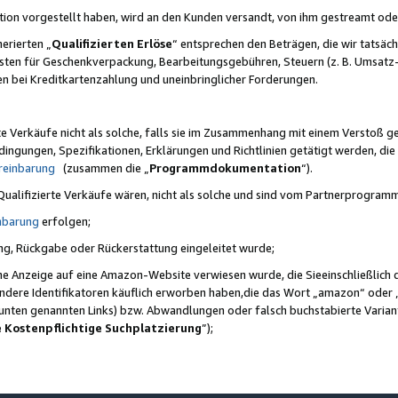
ktion vorgestellt haben, wird an den Kunden versandt, von ihm gestreamt od
erierten „
Qualifizierten Erlöse
“ entsprechen den Beträgen, die wir tatsäch
sten für Geschenkverpackung, Bearbeitungsgebühren, Steuern (z. B. Umsatz-
en bei Kreditkartenzahlung und uneinbringlicher Forderungen.
e Verkäufe nicht als solche, falls sie im Zusammenhang mit einem Verstoß 
ungen, Spezifikationen, Erklärungen und Richtlinien getätigt werden, die 
reinbarung
(zusammen die „
Programmdokumentation
“).
 Qualifizierte Verkäufe wären, nicht als solche und sind vom Partnerprogra
nbarung
erfolgen;
ung, Rückgabe oder Rückerstattung eingeleitet wurde;
ine Anzeige auf eine Amazon-Website verwiesen wurde, die Sieeinschließlich
ndere Identifikatoren käuflich erworben haben,die das Wort „amazon“ oder 
e unten genannten Links) bzw. Abwandlungen oder falsch buchstabierte Varia
e Kostenpflichtige Suchplatzierung
”);