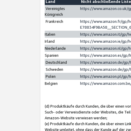
Land
Nicht abschließende List
Vereinigtes
https://www.amazon.co.uk/
Königreich
Frankreich
https://www.amazon.fr/gp/
E78834F9BA58__SECTION_
Italien
https://www.amazon.it/gp/h
Irland
https://www.amazon.ie/gp/
Niederlande
https://www.amazon.nl/gp/
Spanien
https://www.amazon.es/gp/
Deutschland
https://www.amazon.de/gp/
Schweden
https://www.amazon.de/gp/
Polen
https://www.amazon.pl/gp/
Belgien
https://www.amazon.com.be
(d) Produktkäufe durch Kunden, die über einen vo
Such- oder Verweisdienste oder Websites, die Teil
Amazon-Website verwiesen werden;
(e) Produktkäufe durch Kunden, die über einen Li
Website umleitet, ohne dass der Kunde auf der zw