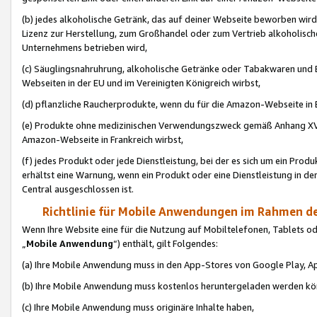
(b) jedes alkoholische Getränk, das auf deiner Webseite beworben wird
Lizenz zur Herstellung, zum Großhandel oder zum Vertrieb alkoholisch
Unternehmens betrieben wird,
(c) Säuglingsnahruhrung, alkoholische Getränke oder Tabakwaren und E
Webseiten in der EU und im Vereinigten Königreich wirbst,
(d) pflanzliche Raucherprodukte, wenn du für die Amazon-Webseite in B
(e) Produkte ohne medizinischen Verwendungszweck gemäß Anhang XVI 
Amazon-Webseite in Frankreich wirbst,
(f) jedes Produkt oder jede Dienstleistung, bei der es sich um ein Prod
erhältst eine Warnung, wenn ein Produkt oder eine Dienstleistung in de
Central ausgeschlossen ist.
Richtlinie für Mobile Anwendungen im Rahmen de
Wenn Ihre Website eine für die Nutzung auf Mobiltelefonen, Tablets 
„
Mobile Anwendung
“) enthält, gilt Folgendes:
(a) Ihre Mobile Anwendung muss in den App-Stores von Google Play, A
(b) Ihre Mobile Anwendung muss kostenlos heruntergeladen werden könn
(c) Ihre Mobile Anwendung muss originäre Inhalte haben,