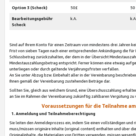
Option 3 (Scheck)
50£
50
Bearbeitungsgebühr
k.A.
k.A
Scheck
Sind auf Ihrem Konto für einen Zeitraum von mindestens drei Jahren kein
Frist von sieben Tagen nach einer entsprechenden Ankündigung die für
Schlussbetrag zurückzuhalten, der dem in der Übersicht Mindestausz
Mindestauszahlungsbetrag entspricht. Ferner können eine etwaig aufg
unterliegen oder durch geltende Verjährungsfristen verfallen.
An Sie unter Abzug bzw. Einbehalt aller in der Vereinbarung beschrieb
Ihnen gemäß der Vereinbarung zustehenden Beträge dar.
Sollten Sie, gleich aus welchem Grund, eine Überschusszahlung erhalte
an Sie im Rahmen der Vereinbarung zukünftig zahlbaren Vergütung zu 
Voraussetzungen für die Teilnahme a
1. Anmeldung und Teilnahmeberechtigung
Sie leiten den Anmeldeprozess ein, indem Sie einen vollständigen und 
muss/müssen originäre Inhalte (original content) enthalten und über d
Originalinhalte, die Materialien von Dritten verwenden, müssen wese