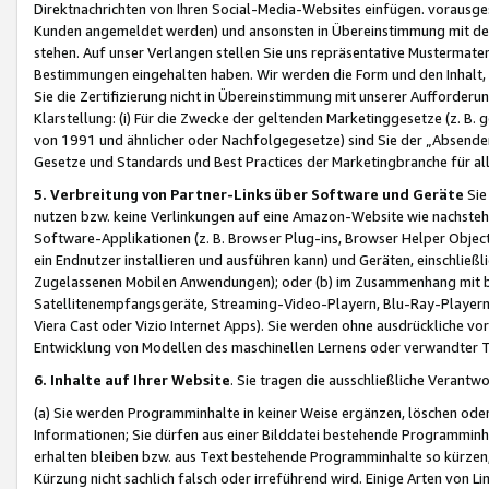
Direktnachrichten von Ihren Social-Media-Websites einfügen. vorausg
Kunden angemeldet werden) und ansonsten in Übereinstimmung mit der
stehen. Auf unser Verlangen stellen Sie uns repräsentative Mustermater
Bestimmungen eingehalten haben. Wir werden die Form und den Inhalt, di
Sie die Zertifizierung nicht in Übereinstimmung mit unserer Aufforderu
Klarstellung: (i) Für die Zwecke der geltenden Marketinggesetze (z. 
von 1991 und ähnlicher oder Nachfolgegesetze) sind Sie der „Absender“ j
Gesetze und Standards und Best Practices der Marketingbranche für 
5. Verbreitung von Partner-Links über Software und Geräte
Sie
nutzen bzw. keine Verlinkungen auf eine Amazon-Website wie nachsteh
Software-Applikationen (z. B. Browser Plug-ins, Browser Helper Objec
ein Endnutzer installieren und ausführen kann) und Geräten, einschlie
Zugelassenen Mobilen Anwendungen); oder (b) im Zusammenhang mit bzw.
Satellitenempfangsgeräte, Streaming-Video-Playern, Blu-Ray-Playern 
Viera Cast oder Vizio Internet Apps). Sie werden ohne ausdrückliche v
Entwicklung von Modellen des maschinellen Lernens oder verwandter 
6. Inhalte auf Ihrer Website
. Sie tragen die ausschließliche Verantwo
(a) Sie werden Programminhalte in keiner Weise ergänzen, löschen oder
Informationen; Sie dürfen aus einer Bilddatei bestehende Programminhal
erhalten bleiben bzw. aus Text bestehende Programminhalte so kürzen, 
Kürzung nicht sachlich falsch oder irreführend wird. Einige Arten von L