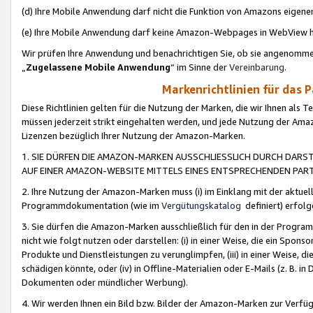
(d) Ihre Mobile Anwendung darf nicht die Funktion von Amazons eige
(e) Ihre Mobile Anwendung darf keine Amazon-Webpages in WebView 
Wir prüfen Ihre Anwendung und benachrichtigen Sie, ob sie angenomm
„
Zugelassene Mobile Anwendung
“ im Sinne der
Vereinbarung
.
Markenrichtlinien für das 
Diese Richtlinien gelten für die Nutzung der Marken, die wir Ihnen als 
müssen jederzeit strikt eingehalten werden, und jede Nutzung der Ama
Lizenzen bezüglich Ihrer Nutzung der Amazon-Marken.
1. SIE DÜRFEN DIE AMAZON-MARKEN AUSSCHLIESSLICH DURCH DARS
AUF EINER AMAZON-WEBSITE MITTELS EINES ENTSPRECHENDEN PART
2. Ihre Nutzung der Amazon-Marken muss (i) im Einklang mit der aktuells
Programmdokumentation (wie im
Vergütungskatalog
definiert) erfolg
3. Sie dürfen die Amazon-Marken ausschließlich für den in der Progr
nicht wie folgt nutzen oder darstellen: (i) in einer Weise, die ein Spo
Produkte und Dienstleistungen zu verunglimpfen, (iii) in einer Weise
schädigen könnte, oder (iv) in Offline-Materialien oder E-Mails (z. B.
Dokumenten oder mündlicher Werbung).
4. Wir werden Ihnen ein Bild bzw. Bilder der Amazon-Marken zur Verfüg