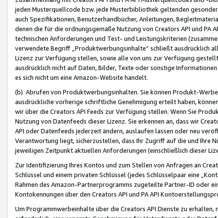
jeden Musterquellcode bzw. jede Musterbibliothek geltenden gesonder
auch Spezifikationen, Benutzerhandbücher, Anleitungen, Begleitmaterial
denen die für die ordnungsgemäße Nutzung von Creators API und PA A
technischen Anforderungen und Test- und Leistungskriterien (zusammen
verwendete Begriff „Produktwerbungsinhalte“ schließt ausdrücklich al
Lizenz zur Verfügung stellen, sowie alle von uns zur Verfügung gestel
ausdrücklich nicht auf Daten, Bilder, Texte oder sonstige Informatione
es sich nicht um eine Amazon-Website handelt.
(b) Abrufen von Produktwerbungsinhalten. Sie können Produkt-Werbein
ausdrückliche vorherige schriftliche Genehmigung erteilt haben, könn
wir über die Creators API Feeds zur Verfügung stellen. Wenn Sie Produk
Nutzung von Datenfeeds dieser Lizenz. Sie erkennen an, dass wir Creat
API oder Datenfeeds jederzeit ändern, auslaufen lassen oder neu veröffe
Verantwortung liegt, sicherzustellen, dass Ihr Zugriff auf die und Ihr
jeweiligen Zeitpunkt aktuellen Anforderungen (einschließlich dieser Liz
Zur Identifizierung Ihres Kontos und zum Stellen von Anfragen an Crea
Schlüssel und einem privaten Schlüssel (jedes Schlüsselpaar eine „Kon
Rahmen des Amazon-Partnerprogramms zugeteilte Partner-ID oder ein
Kontokennungen über den Creators API und PA API Kontoerstellungspro
Um Programmwerbeinhalte über die Creators API Dienste zu erhalten, m