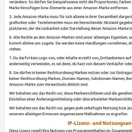
verändern. So dürfen Sie beispielsweise nicht die Proportionen, Farb
Marke hinzufügen bzw. Elemente aus einer Amazon-Marke entfernen.
5. Jede Amazon-Marke muss für sich alleine in ihrer Gesamtheit darge
grafischen oder Textelementen muss ein hinreichender Abstand gegebe
platzieren, der die Lesbarkeit oder Darstellung dieser Amazon-Marke b
6. Alle Rechte an den Amazon-Marken sind unser alleiniges Eigentum, 
kommt alleine uns zugute. Sie werden keine Handlungen vornehmen, 
stehen.
7. Du darfst kein Logo von, oder Inhalte erstellt von,
Drittanbietern au
anderweitig verwenden, es sei denn, du hast von diesem Verkäufer oder
8. Sie dürfen in keiner Rechtsordnung Marken nutzen oder zur Eintragu
keiner Rechtsordnung Marken, Domain-Namen, Subdomain-Namen, Benu
Amazon-Marke zum Verwechseln ähnlich sind.
Wir behalten uns das Recht vor, diese Markenrichtlinien und die gene
Einstellen einer Änderungsmitteilung oder überarbeiteter Markenricht
Wir behalten uns das Recht vor, gegen jede unbefugte Nutzung bzw. jede 
unserem alleinigen Ermessen angemessene Maßnahmen zu ergreifen.
IP-Lizenz- und Nutzungsan
Diese Lizenz regelt Ihre Nutzung von Programminhalten im Zusammen