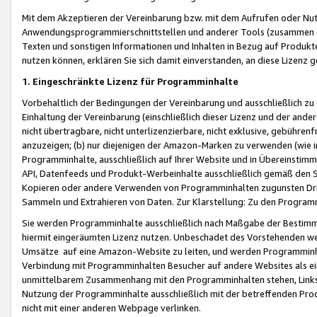
Mit dem Akzeptieren der Vereinbarung bzw. mit dem Aufrufen oder Nutz
Anwendungsprogrammierschnittstellen und anderer Tools (zusammen die
Texten und sonstigen Informationen und Inhalten in Bezug auf Produkte
nutzen können, erklären Sie sich damit einverstanden, an diese Lizenz 
1. Eingeschränkte Lizenz für Programminhalte
Vorbehaltlich der Bedingungen der Vereinbarung und ausschließlich z
Einhaltung der Vereinbarung (einschließlich dieser Lizenz und der ande
nicht übertragbare, nicht unterlizenzierbare, nicht exklusive, gebühren
anzuzeigen; (b) nur diejenigen der Amazon-Marken zu verwenden (wie in 
Programminhalte, ausschließlich auf Ihrer Website und in Übereinstimmu
API, Datenfeeds und Produkt-Werbeinhalte ausschließlich gemäß den Spe
Kopieren oder andere Verwenden von Programminhalten zugunsten Dri
Sammeln und Extrahieren von Daten. Zur Klarstellung: Zu den Program
Sie werden Programminhalte ausschließlich nach Maßgabe der Besti
hiermit eingeräumten Lizenz nutzen. Unbeschadet des Vorstehenden we
Umsätze auf eine Amazon-Website zu leiten, und werden Programminhal
Verbindung mit Programminhalten Besucher auf andere Websites als ein
unmittelbarem Zusammenhang mit den Programminhalten stehen, Links z
Nutzung der Programminhalte ausschließlich mit der betreffenden Pr
nicht mit einer anderen Webpage verlinken.