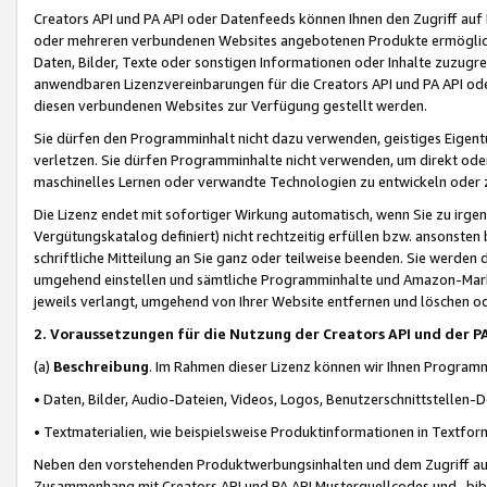
Creators API und PA API oder Datenfeeds können Ihnen den Zugriff auf D
oder mehreren verbundenen Websites angebotenen Produkte ermögliche
Daten, Bilder, Texte oder sonstigen Informationen oder Inhalte zuzugre
anwendbaren Lizenzvereinbarungen für die Creators API und PA API od
diesen verbundenen Websites zur Verfügung gestellt werden.
Sie dürfen den Programminhalt nicht dazu verwenden, geistiges Eigent
verletzen. Sie dürfen Programminhalte nicht verwenden, um direkt ode
maschinelles Lernen oder verwandte Technologien zu entwickeln oder zu
Die Lizenz endet mit sofortiger Wirkung automatisch, wenn Sie zu irg
Vergütungskatalog definiert) nicht rechtzeitig erfüllen bzw. ansonsten
schriftliche Mitteilung an Sie ganz oder teilweise beenden. Sie werden
umgehend einstellen und sämtliche Programminhalte und Amazon-Marke
jeweils verlangt, umgehend von Ihrer Website entfernen und löschen od
2. Voraussetzungen für die Nutzung der Creators API und der P
(a)
Beschreibung
. Im Rahmen dieser Lizenz können wir Ihnen Programmi
• Daten, Bilder, Audio-Dateien, Videos, Logos, Benutzerschnittstellen-
• Textmaterialien, wie beispielsweise Produktinformationen in Textfor
Neben den vorstehenden Produktwerbungsinhalten und dem Zugriff auf 
Zusammenhang mit Creators API und PA API Musterquellcodes und -bibli