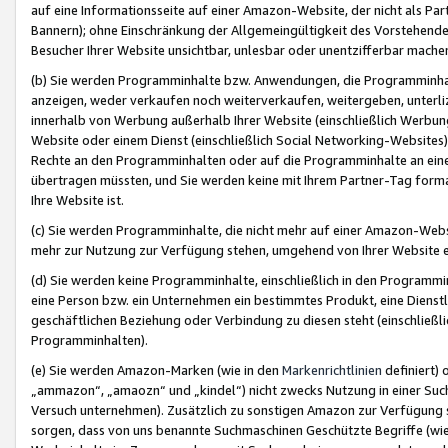
auf eine Informationsseite auf einer Amazon-Website, der nicht als Part
Bannern); ohne Einschränkung der Allgemeingültigkeit des Vorstehende
Besucher Ihrer Website unsichtbar, unlesbar oder unentzifferbar mache
(b) Sie werden Programminhalte bzw. Anwendungen, die Programminhalt
anzeigen, weder verkaufen noch weiterverkaufen, weitergeben, unterli
innerhalb von Werbung außerhalb Ihrer Website (einschließlich Werbun
Website oder einem Dienst (einschließlich Social Networking-Website
Rechte an den Programminhalten oder auf die Programminhalte an eine a
übertragen müssten, und Sie werden keine mit Ihrem Partner-Tag formati
Ihre Website ist.
(c) Sie werden Programminhalte, die nicht mehr auf einer Amazon-Websit
mehr zur Nutzung zur Verfügung stehen, umgehend von Ihrer Website e
(d) Sie werden keine Programminhalte, einschließlich in den Programmin
eine Person bzw. ein Unternehmen ein bestimmtes Produkt, eine Dienstle
geschäftlichen Beziehung oder Verbindung zu diesen steht (einschließli
Programminhalten).
(e) Sie werden Amazon-Marken (wie in den
Markenrichtlinien
definiert) 
„ammazon“, „amaozn“ und „kindel“) nicht zwecks Nutzung in einer Suc
Versuch unternehmen). Zusätzlich zu sonstigen Amazon zur Verfügung 
sorgen, dass von uns benannte Suchmaschinen Geschützte Begriffe (wie 