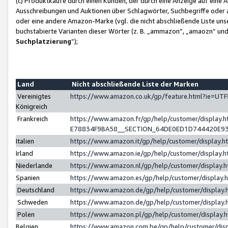
(c) Produktkäufe durch einen Kunden, der durch eine Anzeige auf eine 
Ausschreibungen und Auktionen über Schlagwörter, Suchbegriffe oder 
oder eine andere Amazon-Marke (vgl. die nicht abschließende Liste un
buchstabierte Varianten dieser Wörter (z. B. „ammazon“, „amaozn“ und „
Suchplatzierung
”);
Land
Nicht abschließende Liste der Marken
Vereinigtes
https://www.amazon.co.uk/gp/feature.html?ie=U
Königreich
Frankreich
https://www.amazon.fr/gp/help/customer/displa
E78834F9BA58__SECTION_64DE0ED1D744420E9
Italien
https://www.amazon.it/gp/help/customer/display
Irland
https://www.amazon.ie/gp/help/customer/displa
Niederlande
https://www.amazon.nl/gp/help/customer/display
Spanien
https://www.amazon.es/gp/help/customer/display
Deutschland
https://www.amazon.de/gp/help/customer/displa
Schweden
https://www.amazon.de/gp/help/customer/displa
Polen
https://www.amazon.pl/gp/help/customer/display
Belgien
https://www.amazon.com.be/gp/help/customer/d