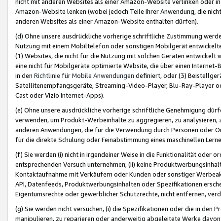
nicht mit anderen Websites als einer Amazon-Website verlinken oder i
Amazon-Website lenken (wobei jedoch Teile Ihrer Anwendung, die nich
anderen Websites als einer Amazon-Website enthalten dürfen).
(d) Ohne unsere ausdrückliche vorherige schriftliche Zustimmung werd
Nutzung mit einem Mobiltelefon oder sonstigen Mobilgerät entwickelt
(1) Websites, die nicht für die Nutzung mit solchen Geräten entwickelt
eine nicht für Mobilgeräte optimierte Website, die über einen Interne
in den
Richtlinie für Mobile Anwendungen
definiert, oder (3) Beistellge
Satellitenempfangsgeräte, Streaming-Video-Player, Blu-Ray-Player ode
Cast oder Vizio Internet-Apps).
(e) Ohne unsere ausdrückliche vorherige schriftliche Genehmigung dürfe
verwenden, um Produkt-Werbeinhalte zu aggregieren, zu analysieren, 
anderen Anwendungen, die für die Verwendung durch Personen oder Or
für die direkte Schulung oder Feinabstimmung eines maschinellen Lern
(f) Sie werden (i) nicht in irgendeiner Weise in die Funktionalität ode
entsprechenden Versuch unternehmen; (ii) keine Produktwerbungsinha
Kontaktaufnahme mit Verkäufern oder Kunden oder sonstiger Werbeaktiv
API, Datenfeeds, Produktwerbungsinhalten oder Spezifikationen erschei
Eigentumsrechte oder gewerblicher Schutzrechte, nicht entfernen, verd
(g) Sie werden nicht versuchen, (i) die Spezifikationen oder die in de
manipulieren, zu reparieren oder anderweitig abgeleitete Werke davon z