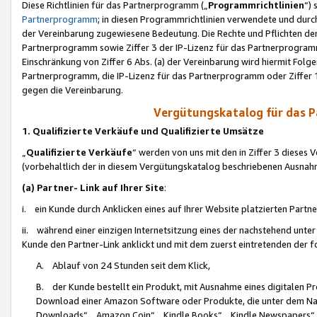
Diese Richtlinien für das Partnerprogramm („
Programmrichtlinien
“)
Partnerprogramm
; in diesen Programmrichtlinien verwendete und durch
der Vereinbarung zugewiesene Bedeutung. Die Rechte und Pflichten de
Partnerprogramm sowie Ziffer 3 der IP-Lizenz für das Partnerprogram
Einschränkung von Ziffer 6 Abs. (a) der Vereinbarung wird hiermit Fol
Partnerprogramm, die IP-Lizenz für das Partnerprogramm oder Ziffer 1
gegen die Vereinbarung.
Vergütungskatalog für das 
1. Qualifizierte Verkäufe und Qualifizierte Umsätze
„
Qualifizierte Verkäufe
“ werden von uns mit den in Ziffer 3 diese
(vorbehaltlich der in diesem Vergütungskatalog beschriebenen Ausnah
(a) Partner- Link auf Ihrer Site
:
i. ein Kunde durch Anklicken eines auf Ihrer Website platzierten Part
ii. während einer einzigen Internetsitzung eines der nachstehend unter (i)
Kunde den Partner-Link anklickt und mit dem zuerst eintretenden der f
A. Ablauf von 24 Stunden seit dem Klick,
B. der Kunde bestellt ein Produkt, mit Ausnahme eines digitalen P
Download einer Amazon Software oder Produkte, die unter dem N
Downloads“, „Amazon Coin“, „Kindle Books“, „Kindle Newspapers“, „