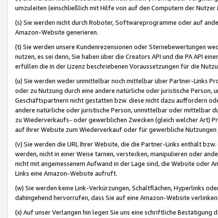
umzuleiten (einschließlich mit Hilfe von auf den Computern der Nutzer i
(s) Sie werden nicht durch Roboter, Softwareprogramme oder auf andere
Amazon-Website generieren.
(t) Sie werden unsere Kundenrezensionen oder Sternebewertungen wed
nutzen, es sei denn, Sie haben über die Creators API und die PA API e
erfüllen die in der Lizenz beschriebenen Voraussetzungen für die Nutzu
(u) Sie werden weder unmittelbar noch mittelbar über Partner-Links P
oder zu Nutzung durch eine andere natürliche oder juristische Person,
Geschäftspartnern nicht gestatten bzw. diese nicht dazu auffordern od
andere natürliche oder juristische Person, unmittelbar oder mittelbar
zu Wiederverkaufs- oder gewerblichen Zwecken (gleich welcher Art) 
auf Ihrer Website zum Wiederverkauf oder für gewerbliche Nutzungen 
(v) Sie werden die URL Ihrer Website, die die Partner-Links enthält b
werden, nicht in einer Weise tarnen, verstecken, manipulieren oder and
nicht mit angemessenem Aufwand in der Lage sind, die Website oder A
Links eine Amazon-Website aufruft.
(w) Sie werden keine Link-Verkürzungen, Schaltflächen, Hyperlinks ode
dahingehend hervorrufen, dass Sie auf eine Amazon-Website verlinken
(x) Auf unser Verlangen hin legen Sie uns eine schriftliche Bestätigung