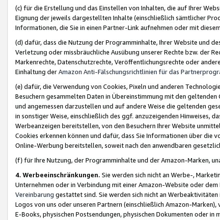
(c) für die Erstellung und das Einstellen von Inhalten, die auf Ihrer We
Eignung der jeweils dargestellten Inhalte (einschließlich sämtlicher 
Informationen, die Sie in einen Partner-Link aufnehmen oder mit diese
(d) dafür, dass die Nutzung der Programminhalte, Ihrer Website und des 
Verletzung oder missbräuchliche Ausübung unserer Rechte bzw. der Recht
Markenrechte, Datenschutzrechte, Veröffentlichungsrechte oder anderer
Einhaltung der
Amazon Anti-Fälschungsrichtlinien für das Partnerpro
(e) dafür, die Verwendung von Cookies, Pixeln und anderen Technologien
Besuchern gesammelten Daten in Übereinstimmung mit den geltenden Ge
und angemessen darzustellen und auf andere Weise die geltenden geset
in sonstiger Weise, einschließlich des ggf. anzuzeigenden Hinweises, d
Werbeanzeigen bereitstellen, von den Besuchern Ihrer Website unmitte
Cookies erkennen können und dafür, dass Sie Informationen über die v
Online-Werbung bereitstellen, soweit nach den anwendbaren gesetzlic
(f) für Ihre Nutzung, der Programminhalte und der Amazon-Marken, u
4. Werbeeinschränkungen.
Sie werden sich nicht an Werbe-, Market
Unternehmen oder in Verbindung mit einer Amazon-Website oder dem Pa
Vereinbarung
gestattet sind. Sie werden sich nicht an Werbeaktivitäten
Logos von uns oder unseren Partnern (einschließlich Amazon-Marken), 
E-Books, physischen Postsendungen, physischen Dokumenten oder in 