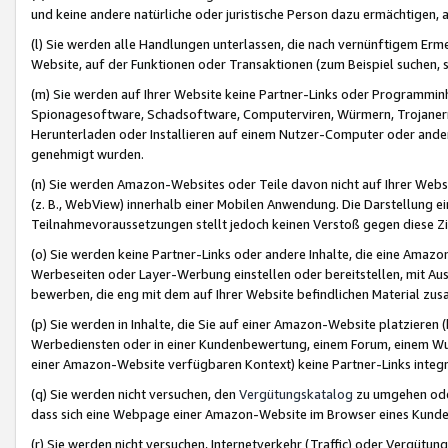
und keine andere natürliche oder juristische Person dazu ermächtigen, a
(l) Sie werden alle Handlungen unterlassen, die nach vernünftigem Erme
Website, auf der Funktionen oder Transaktionen (zum Beispiel suchen, s
(m) Sie werden auf Ihrer Website keine Partner-Links oder Programmin
Spionagesoftware, Schadsoftware, Computerviren, Würmern, Trojaner
Herunterladen oder Installieren auf einem Nutzer-Computer oder ande
genehmigt wurden.
(n) Sie werden Amazon-Websites oder Teile davon nicht auf Ihrer Websi
(z. B., WebView) innerhalb einer Mobilen Anwendung. Die Darstellung ein
Teilnahmevoraussetzungen stellt jedoch keinen Verstoß gegen diese Zif
(o) Sie werden keine Partner-Links oder andere Inhalte, die eine Am
Werbeseiten oder Layer-Werbung einstellen oder bereitstellen, mit Au
bewerben, die eng mit dem auf Ihrer Website befindlichen Material z
(p) Sie werden in Inhalte, die Sie auf einer Amazon-Website platzier
Werbediensten oder in einer Kundenbewertung, einem Forum, einem Wun
einer Amazon-Website verfügbaren Kontext) keine Partner-Links integr
(q) Sie werden nicht versuchen, den
Vergütungskatalog
zu umgehen oder
dass sich eine Webpage einer Amazon-Website im Browser eines Kunden 
(r) Sie werden nicht versuchen, Internetverkehr (Traffic) oder Vergü