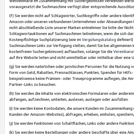
Werbeinhalte im Zusammenhang mit Suchergebnissen verwendet werden,
vorausgesetzt die Suchmaschine verfügt über entsprechende Ausschlu
(f) Sie werden nicht auf Schlagwörter, Suchbegriffe oder andere Ident
Amazon oder unseren verbundenen Unternehmen oder Abwandlungen bzw
nicht abschließende Liste unserer Marken entnehmen Sie bitte der Nich
Schlagwortauktionen auf Suchmaschinen teilnehmen, wenn die sich da
Kostenpflichtige Suchplatzierung (wie im
Vergütungskatalog
definiert
Suchmaschinen Links zur Verfügung stellen, damit Sie bei allgemeinen I
kostenfreien Suchergebnissen) auftauchen, solange Sie die
Vereinbaru
auf Ihre Website leiten und nicht unmittelbar oder mittelbar über eine
(g) Sie werden natürlichen oder juristischen Personen für die Nutzung 
Form von Geld, Rabatten, Preisnachlässen, Punkten, Spenden für Hilfs
beispielsweise keine Prämien- oder Treueprogramme auflegen, die Anrei
Partner-Links zu besuchen.
(h) Sie werden die Inhalte von elektronischen Formularen oder anderem M
abfangen, aufzeichnen, umleiten, auslesen, auslegen oder ausfüllen.
(i) Sie werden keine Kontodaten, die unsere Kunden im Zusammenhang 
Kunden der Amazon-Websites), abfragen, erheben, einholen, speichern,
(j) Sie werden Funktionen von Schaltflächen, Links oder andere Funkti
(k) Sie werden keine Bestellungen oder andere Geschäfte über eine Ama