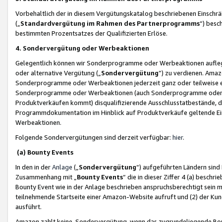
Vorbehaltlich der in diesem Vergütungskatalog beschriebenen Einschr
(„
Standardvergütung im Rahmen des Partnerprogramms
“) besc
bestimmten Prozentsatzes der Qualifizierten Erlöse.
4. Sondervergütung oder Werbeaktionen
Gelegentlich können wir Sonderprogramme oder Werbeaktionen auflegen,
oder alternative Vergütung („
Sondervergütung
”) zu verdienen. Amazo
Sonderprogramme oder Werbeaktionen jederzeit ganz oder teilweise einz
Sonderprogramme oder Werbeaktionen (auch Sonderprogramme oder We
Produktverkäufen kommt) disqualifizierende Ausschlusstatbestände, di
Programmdokumentation im Hinblick auf Produktverkäufe geltende E
Werbeaktionen.
Folgende Sondervergütungen sind derzeit verfügbar:
hier
.
(a) Bounty Events
In den in der
Anlage
(„
Sondervergütung
“) aufgeführten Ländern sind
Zusammenhang mit „
Bounty Events
“ die in dieser Ziffer 4 (a) besch
Bounty Event wie in der Anlage beschrieben anspruchsberechtigt sein mu
teilnehmende Startseite einer Amazon-Website aufruft und (2) der Kun
ausführt.
Amazon zahlt keine Sondervergütung, wenn das zugrundeliegende Boun