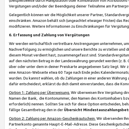
(beispielsweise durch Manipulation oder Kombination von Attributions-
Vergütungen und/oder der Beendigung deiner Teilnahme am Partnerp
Gelegentlich können wir die Möglichkeit unserer Partner, Standardv
einschränken. Amazon behält sich (ungeachtet etwaiger Fristen) das Re
modifizieren. Weitere Informationen zu Einschränkungen für Vergütung
6. Erfassung und Zahlung von Vergütungen
Wir werden wirtschaftlich vertretbare Anstrengungen unternehmen, um 
Nachverfolgung zu ermöglichen und unsere Berichte zu erstellen und di
diesem Monat verdient hast, zusammengefasst sind. Standardvergütung
auf den nächsten Betrag in der Landeswährung gerundet werden (z. B. C
über oder unter dem in deiner Preiskarte angegebenen Satz liegt. Wir
eine Amazon-Webseite etwa 60 Tage nach Ende jedes Kalendermonats, i
wurden. Du kannst wählen, ob du Zahlungen in einer anderen Währung
dafür entscheidest, erklärst du dich damit einverstanden, dass die K
Option 1: Zahlung per Überweisung.
Wir überweisen Ihre Vergütung dir
Namen der Bank, die Kontonummer, den Namen des Kontoinhabers bzw. a
erforderlich) nennen. Sollten Sie sich für diese Option entscheiden, be
fällige Gesamtbetrag den in der
Übersicht Mindestauszahlungsbet
Option 2: Zahlung per Amazon-Geschenkgutschein.
Wir übersenden Ihne
Partnerkonto genannte Haupt-E-Mail-Adresse. Diese Geschenkgutschei