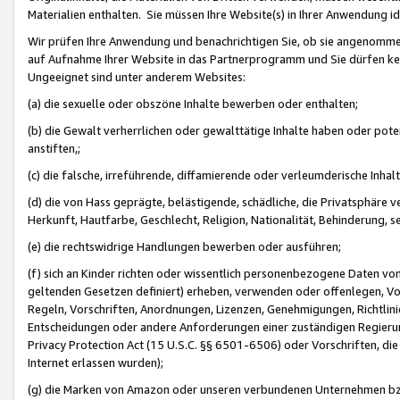
Materialien enthalten. Sie müssen Ihre Website(s) in Ihrer Anwendung ide
Wir prüfen Ihre Anwendung und benachrichtigen Sie, ob sie angenommen
auf Aufnahme Ihrer Website in das Partnerprogramm und Sie dürfen kei
Ungeeignet sind unter anderem Websites:
(a) die sexuelle oder obszöne Inhalte bewerben oder enthalten;
(b) die Gewalt verherrlichen oder gewalttätige Inhalte haben oder pot
anstiften,;
(c) die falsche, irreführende, diffamierende oder verleumderische Inha
(d) die von Hass geprägte, belästigende, schädliche, die Privatsphäre v
Herkunft, Hautfarbe, Geschlecht, Religion, Nationalität, Behinderung, 
(e) die rechtswidrige Handlungen bewerben oder ausführen;
(f) sich an Kinder richten oder wissentlich personenbezogene Daten vo
geltenden Gesetzen definiert) erheben, verwenden oder offenlegen, Vo
Regeln, Vorschriften, Anordnungen, Lizenzen, Genehmigungen, Richtlini
Entscheidungen oder andere Anforderungen einer zuständigen Regierung
Privacy Protection Act (15 U.S.C. §§ 6501-6506) oder Vorschriften, di
Internet erlassen wurden);
(g) die Marken von Amazon oder unseren verbundenen Unternehmen b