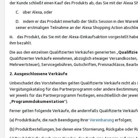
der Kunde schließt einen Kauf des Produkts ab, das Sie mit der Alexa 
C. über Alexa, oder
D. indem er das Produkt innerhalb der Skills Session in den Waren
seiner erstmaligen Teilnahme an der Alexa Shopping Action abschlie
iii. das Produkt, das Sie mit der Alexa-Einkaufsaktion vorgestellt ha
ihm bezahlt.
Die aus den einzelnen Qualifizierten Verkäufen generierten „
Qualifizi
Qualifizierten Verkäufe einnehmen, abzüglich etwaiger Versandkosten
Mehrwertsteuer), Servicegebühren, Gutschriften, Preisnachlässe, Bear
2. Ausgeschlossene Verkäufe
Unbeschadet des Vorstehenden gelten Qualifizierte Verkäufe nicht als
Vergütungskatalog für das Partnerprogramm oder andere Bestimmungen,
wir jeweils für das Partnerprogramm festlegen, einschließlich der jewe
„
Programmdokumentation
“).
Ferner gelten folgende Verkäufe, die andernfalls Qualifizierte Verkä
(a) Produktkäufe, die nach Beendigung Ihrer
Vereinbarung
erfolgen;
(b) Produktbestellungen, bei denen eine Stornierung, Rückgabe oder R