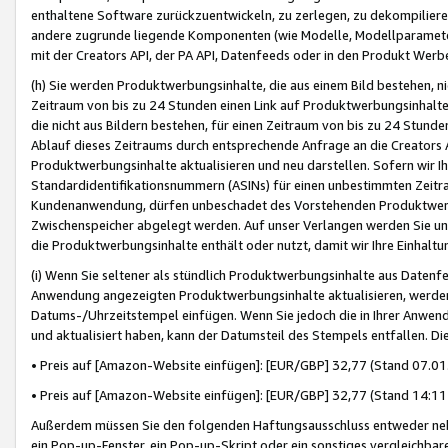
enthaltene Software zurückzuentwickeln, zu zerlegen, zu dekompilier
andere zugrunde liegende Komponenten (wie Modelle, Modellparameter
mit der Creators API, der PA API, Datenfeeds oder in den Produkt Werb
(h) Sie werden Produktwerbungsinhalte, die aus einem Bild bestehen, ni
Zeitraum von bis zu 24 Stunden einen Link auf Produktwerbungsinhalte
die nicht aus Bildern bestehen, für einen Zeitraum von bis zu 24 Stund
Ablauf dieses Zeitraums durch entsprechende Anfrage an die Creators 
Produktwerbungsinhalte aktualisieren und neu darstellen. Sofern wir Ih
Standardidentifikationsnummern (ASINs) für einen unbestimmten Zeitra
Kundenanwendung, dürfen unbeschadet des Vorstehenden Produktwerbu
Zwischenspeicher abgelegt werden. Auf unser Verlangen werden Sie un
die Produktwerbungsinhalte enthält oder nutzt, damit wir Ihre Einhalt
(i) Wenn Sie seltener als stündlich Produktwerbungsinhalte aus Datenfe
Anwendung angezeigten Produktwerbungsinhalte aktualisieren, werden 
Datums-/Uhrzeitstempel einfügen. Wenn Sie jedoch die in Ihrer Anwe
und aktualisiert haben, kann der Datumsteil des Stempels entfallen. Dies
• Preis auf [Amazon-Website einfügen]: [EUR/GBP] 32,77 (Stand 07.01.
• Preis auf [Amazon-Website einfügen]: [EUR/GBP] 32,77 (Stand 14:11 
Außerdem müssen Sie den folgenden Haftungsausschluss entweder neb
ein Pop-up-Fenster, ein Pop-up-Skript oder ein sonstiges vergleichba