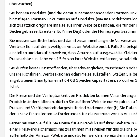
überwachen).
Sie können Produkte (und die damit zusammenhängenden Partner-Links)
hinzufügen. Partner-Links müssen auf Produkte (wie im Produktkatalog de
sich zusätzlich originäre Inhalte auf Ihrer Website befinden, die für 
Suchergebnisse, Events (z. B. Prime Day) oder die Homepages bestimmte
Sie müssen sämtliche Links und damit zusammenhängende Verweise auf z
Werbeaktion auf der jeweiligen Amazon-Website endet. Falls Sie beisp
einstellen und darauf hinweisen, dass Amazon auf ausgewählte Kleidun
Preisnachlass in Höhe von 15 % von Ihrer Website entfernen, sobald di
Sie dürfen keine unzutreffenden, überschwänglichen, täuschenden od
unsere Richtlinien, Werbeaktionen oder Preise aufstellen. Stellen Sie 
angebotenen Smartphone mit 64 GB Speicherkapazität ein, so dürfen S
führt.
Die Preise und die Verfügbarkeit von Produkten können Veränderungen 
Produkte ändern können, dürfen Sie auf Ihrer Website nur Angaben zu P
Preisen und Verfügbarkeit dargestellt sind bedienen oder (b) Sie Daten
der Lizenz festgelegten Anforderungen für die Nutzung von PA API einh
Ferner müssen Sie, falls Sie Preise für ein Produkt auf Ihrer Website in 
einer Preisvergleichsmaschine) zusammen mit Preisen für das gleiche o
außerhalb der Amazon-Website angeboten werden, jeweils den niedrigst