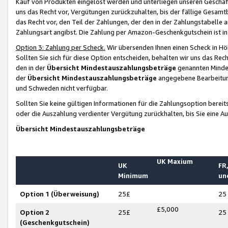
Kauf von Produkten eingelöst werden und unterliegen unseren Geschäf
uns das Recht vor, Vergütungen zurückzuhalten, bis der fällige Gesamt
das Recht vor, den Teil der Zahlungen, der den in der Zahlungstabelle 
Zahlungsart angibst. Die Zahlung per Amazon-Geschenkgutschein ist in
Option 3: Zahlung per Scheck.
Wir übersenden Ihnen einen Scheck in Höh
Sollten Sie sich für diese Option entscheiden, behalten wir uns das Rec
den in der
Übersicht Mindestauszahlungsbeträge
genannten Mindest
der
Übersicht Mindestauszahlungsbeträge
angegebene Bearbeitung
und Schweden nicht verfügbar.
Sollten Sie keine gültigen Informationen für die Zahlungsoption bereit
oder die Auszahlung verdienter Vergütung zurückhalten, bis Sie eine A
Übersicht Mindestauszahlungsbeträge
UK Maxium
UK
FR,
Minimum
un
Option 1 (Überweisung)
25£
25
£5,000
Option 2
25£
25
(Geschenkgutschein)