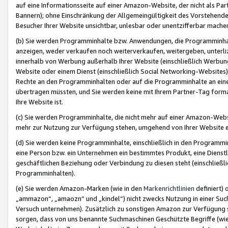
auf eine Informationsseite auf einer Amazon-Website, der nicht als Part
Bannern); ohne Einschränkung der Allgemeingültigkeit des Vorstehende
Besucher Ihrer Website unsichtbar, unlesbar oder unentzifferbar mache
(b) Sie werden Programminhalte bzw. Anwendungen, die Programminhalt
anzeigen, weder verkaufen noch weiterverkaufen, weitergeben, unterli
innerhalb von Werbung außerhalb Ihrer Website (einschließlich Werbun
Website oder einem Dienst (einschließlich Social Networking-Website
Rechte an den Programminhalten oder auf die Programminhalte an eine a
übertragen müssten, und Sie werden keine mit Ihrem Partner-Tag formati
Ihre Website ist.
(c) Sie werden Programminhalte, die nicht mehr auf einer Amazon-Websit
mehr zur Nutzung zur Verfügung stehen, umgehend von Ihrer Website e
(d) Sie werden keine Programminhalte, einschließlich in den Programmin
eine Person bzw. ein Unternehmen ein bestimmtes Produkt, eine Dienstle
geschäftlichen Beziehung oder Verbindung zu diesen steht (einschließli
Programminhalten).
(e) Sie werden Amazon-Marken (wie in den
Markenrichtlinien
definiert) 
„ammazon“, „amaozn“ und „kindel“) nicht zwecks Nutzung in einer Suc
Versuch unternehmen). Zusätzlich zu sonstigen Amazon zur Verfügung 
sorgen, dass von uns benannte Suchmaschinen Geschützte Begriffe (wie 