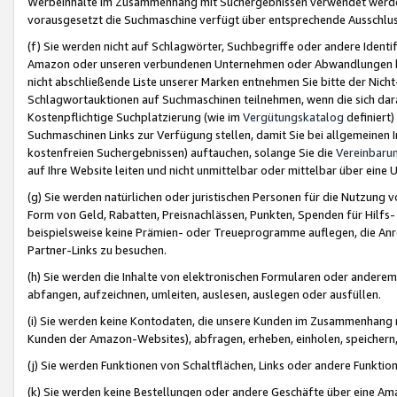
Werbeinhalte im Zusammenhang mit Suchergebnissen verwendet werden,
vorausgesetzt die Suchmaschine verfügt über entsprechende Ausschlu
(f) Sie werden nicht auf Schlagwörter, Suchbegriffe oder andere Ident
Amazon oder unseren verbundenen Unternehmen oder Abwandlungen bzw
nicht abschließende Liste unserer Marken entnehmen Sie bitte der Nich
Schlagwortauktionen auf Suchmaschinen teilnehmen, wenn die sich da
Kostenpflichtige Suchplatzierung (wie im
Vergütungskatalog
definiert
Suchmaschinen Links zur Verfügung stellen, damit Sie bei allgemeinen I
kostenfreien Suchergebnissen) auftauchen, solange Sie die
Vereinbaru
auf Ihre Website leiten und nicht unmittelbar oder mittelbar über eine
(g) Sie werden natürlichen oder juristischen Personen für die Nutzung 
Form von Geld, Rabatten, Preisnachlässen, Punkten, Spenden für Hilfs
beispielsweise keine Prämien- oder Treueprogramme auflegen, die Anrei
Partner-Links zu besuchen.
(h) Sie werden die Inhalte von elektronischen Formularen oder anderem M
abfangen, aufzeichnen, umleiten, auslesen, auslegen oder ausfüllen.
(i) Sie werden keine Kontodaten, die unsere Kunden im Zusammenhang 
Kunden der Amazon-Websites), abfragen, erheben, einholen, speichern,
(j) Sie werden Funktionen von Schaltflächen, Links oder andere Funkti
(k) Sie werden keine Bestellungen oder andere Geschäfte über eine Ama