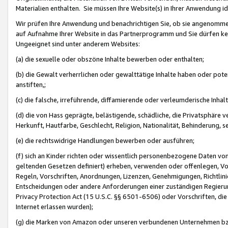
Materialien enthalten. Sie müssen Ihre Website(s) in Ihrer Anwendung ide
Wir prüfen Ihre Anwendung und benachrichtigen Sie, ob sie angenommen
auf Aufnahme Ihrer Website in das Partnerprogramm und Sie dürfen kei
Ungeeignet sind unter anderem Websites:
(a) die sexuelle oder obszöne Inhalte bewerben oder enthalten;
(b) die Gewalt verherrlichen oder gewalttätige Inhalte haben oder pot
anstiften,;
(c) die falsche, irreführende, diffamierende oder verleumderische Inha
(d) die von Hass geprägte, belästigende, schädliche, die Privatsphäre v
Herkunft, Hautfarbe, Geschlecht, Religion, Nationalität, Behinderung, 
(e) die rechtswidrige Handlungen bewerben oder ausführen;
(f) sich an Kinder richten oder wissentlich personenbezogene Daten vo
geltenden Gesetzen definiert) erheben, verwenden oder offenlegen, Vo
Regeln, Vorschriften, Anordnungen, Lizenzen, Genehmigungen, Richtlini
Entscheidungen oder andere Anforderungen einer zuständigen Regierung
Privacy Protection Act (15 U.S.C. §§ 6501-6506) oder Vorschriften, di
Internet erlassen wurden);
(g) die Marken von Amazon oder unseren verbundenen Unternehmen b