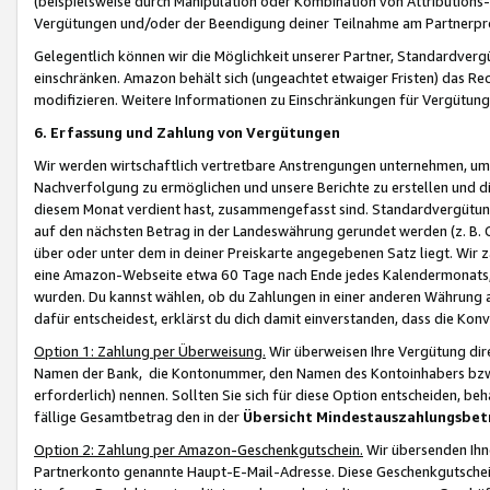
(beispielsweise durch Manipulation oder Kombination von Attributions-
Vergütungen und/oder der Beendigung deiner Teilnahme am Partnerp
Gelegentlich können wir die Möglichkeit unserer Partner, Standardv
einschränken. Amazon behält sich (ungeachtet etwaiger Fristen) das Re
modifizieren. Weitere Informationen zu Einschränkungen für Vergütung
6. Erfassung und Zahlung von Vergütungen
Wir werden wirtschaftlich vertretbare Anstrengungen unternehmen, um 
Nachverfolgung zu ermöglichen und unsere Berichte zu erstellen und di
diesem Monat verdient hast, zusammengefasst sind. Standardvergütung
auf den nächsten Betrag in der Landeswährung gerundet werden (z. B. C
über oder unter dem in deiner Preiskarte angegebenen Satz liegt. Wir
eine Amazon-Webseite etwa 60 Tage nach Ende jedes Kalendermonats, i
wurden. Du kannst wählen, ob du Zahlungen in einer anderen Währung
dafür entscheidest, erklärst du dich damit einverstanden, dass die K
Option 1: Zahlung per Überweisung.
Wir überweisen Ihre Vergütung dir
Namen der Bank, die Kontonummer, den Namen des Kontoinhabers bzw. a
erforderlich) nennen. Sollten Sie sich für diese Option entscheiden, be
fällige Gesamtbetrag den in der
Übersicht Mindestauszahlungsbet
Option 2: Zahlung per Amazon-Geschenkgutschein.
Wir übersenden Ihne
Partnerkonto genannte Haupt-E-Mail-Adresse. Diese Geschenkgutschei