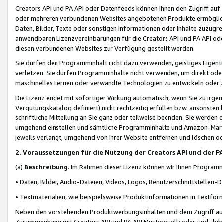
Creators API und PA API oder Datenfeeds können Ihnen den Zugriff auf D
oder mehreren verbundenen Websites angebotenen Produkte ermögliche
Daten, Bilder, Texte oder sonstigen Informationen oder Inhalte zuzugre
anwendbaren Lizenzvereinbarungen für die Creators API und PA API od
diesen verbundenen Websites zur Verfügung gestellt werden.
Sie dürfen den Programminhalt nicht dazu verwenden, geistiges Eigent
verletzen. Sie dürfen Programminhalte nicht verwenden, um direkt ode
maschinelles Lernen oder verwandte Technologien zu entwickeln oder zu
Die Lizenz endet mit sofortiger Wirkung automatisch, wenn Sie zu irg
Vergütungskatalog definiert) nicht rechtzeitig erfüllen bzw. ansonsten
schriftliche Mitteilung an Sie ganz oder teilweise beenden. Sie werden
umgehend einstellen und sämtliche Programminhalte und Amazon-Marke
jeweils verlangt, umgehend von Ihrer Website entfernen und löschen od
2. Voraussetzungen für die Nutzung der Creators API und der P
(a)
Beschreibung
. Im Rahmen dieser Lizenz können wir Ihnen Programmi
• Daten, Bilder, Audio-Dateien, Videos, Logos, Benutzerschnittstellen-
• Textmaterialien, wie beispielsweise Produktinformationen in Textfor
Neben den vorstehenden Produktwerbungsinhalten und dem Zugriff auf 
Zusammenhang mit Creators API und PA API Musterquellcodes und -bibli