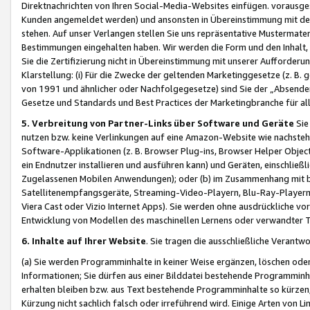
Direktnachrichten von Ihren Social-Media-Websites einfügen. vorausg
Kunden angemeldet werden) und ansonsten in Übereinstimmung mit der
stehen. Auf unser Verlangen stellen Sie uns repräsentative Mustermater
Bestimmungen eingehalten haben. Wir werden die Form und den Inhalt, di
Sie die Zertifizierung nicht in Übereinstimmung mit unserer Aufforderu
Klarstellung: (i) Für die Zwecke der geltenden Marketinggesetze (z. 
von 1991 und ähnlicher oder Nachfolgegesetze) sind Sie der „Absender“ j
Gesetze und Standards und Best Practices der Marketingbranche für 
5. Verbreitung von Partner-Links über Software und Geräte
Sie
nutzen bzw. keine Verlinkungen auf eine Amazon-Website wie nachsteh
Software-Applikationen (z. B. Browser Plug-ins, Browser Helper Objec
ein Endnutzer installieren und ausführen kann) und Geräten, einschlie
Zugelassenen Mobilen Anwendungen); oder (b) im Zusammenhang mit bzw.
Satellitenempfangsgeräte, Streaming-Video-Playern, Blu-Ray-Playern 
Viera Cast oder Vizio Internet Apps). Sie werden ohne ausdrückliche v
Entwicklung von Modellen des maschinellen Lernens oder verwandter 
6. Inhalte auf Ihrer Website
. Sie tragen die ausschließliche Verantwo
(a) Sie werden Programminhalte in keiner Weise ergänzen, löschen oder
Informationen; Sie dürfen aus einer Bilddatei bestehende Programminhal
erhalten bleiben bzw. aus Text bestehende Programminhalte so kürzen, 
Kürzung nicht sachlich falsch oder irreführend wird. Einige Arten von L