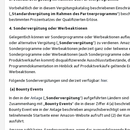
Vorbehaltlich der in diesem Vergütungskatalog beschriebenen Einschr
(„
Standardvergütung im Rahmen des Partnerprogramms
“) besc
bestimmten Prozentsatzes der Qualifizierten Erlöse.
4. Sondervergütung oder Werbeaktionen
Gelegentlich können wir Sonderprogramme oder Werbeaktionen auflegen,
oder alternative Vergütung („
Sondervergütung
”) zu verdienen. Amazo
Sonderprogramme oder Werbeaktionen jederzeit ganz oder teilweise einz
Sonderprogramme oder Werbeaktionen (auch Sonderprogramme oder We
Produktverkäufen kommt) disqualifizierende Ausschlusstatbestände, di
Programmdokumentation im Hinblick auf Produktverkäufe geltende E
Werbeaktionen.
Folgende Sondervergütungen sind derzeit verfügbar:
hier
.
(a) Bounty Events
In den in der
Anlage
(„
Sondervergütung
“) aufgeführten Ländern sind
Zusammenhang mit „
Bounty Events
“ die in dieser Ziffer 4 (a) besch
Bounty Event wie in der Anlage beschrieben anspruchsberechtigt sein mu
teilnehmende Startseite einer Amazon-Website aufruft und (2) der Kun
ausführt.
Amazon zahlt keine Sondervergütung, wenn das zugrundeliegende Boun