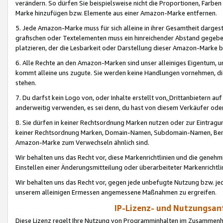
verändern. So dürfen Sie beispielsweise nicht die Proportionen, Farb
Marke hinzufügen bzw. Elemente aus einer Amazon-Marke entfernen.
5. Jede Amazon-Marke muss für sich alleine in ihrer Gesamtheit darge
grafischen oder Textelementen muss ein hinreichender Abstand gegebe
platzieren, der die Lesbarkeit oder Darstellung dieser Amazon-Marke b
6. Alle Rechte an den Amazon-Marken sind unser alleiniges Eigentum, 
kommt alleine uns zugute. Sie werden keine Handlungen vornehmen, 
stehen.
7. Du darfst kein Logo von, oder Inhalte erstellt von,
Drittanbietern au
anderweitig verwenden, es sei denn, du hast von diesem Verkäufer oder
8. Sie dürfen in keiner Rechtsordnung Marken nutzen oder zur Eintragu
keiner Rechtsordnung Marken, Domain-Namen, Subdomain-Namen, Benu
Amazon-Marke zum Verwechseln ähnlich sind.
Wir behalten uns das Recht vor, diese Markenrichtlinien und die gene
Einstellen einer Änderungsmitteilung oder überarbeiteter Markenricht
Wir behalten uns das Recht vor, gegen jede unbefugte Nutzung bzw. jede 
unserem alleinigen Ermessen angemessene Maßnahmen zu ergreifen.
IP-Lizenz- und Nutzungsan
Diese Lizenz regelt Ihre Nutzung von Programminhalten im Zusammen