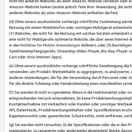
nicht mit anderen Websites als einer Amazon-Website verlinken oder i
Amazon-Website lenken (wobei jedoch Teile Ihrer Anwendung, die nich
anderen Websites als einer Amazon-Website enthalten dürfen).
(d) Ohne unsere ausdrückliche vorherige schriftliche Zustimmung werd
Nutzung mit einem Mobiltelefon oder sonstigen Mobilgerät entwickelt
(1) Websites, die nicht für die Nutzung mit solchen Geräten entwickelt
eine nicht für Mobilgeräte optimierte Website, die über einen Interne
in den
Richtlinie für Mobile Anwendungen
definiert, oder (3) Beistellge
Satellitenempfangsgeräte, Streaming-Video-Player, Blu-Ray-Player ode
Cast oder Vizio Internet-Apps).
(e) Ohne unsere ausdrückliche vorherige schriftliche Genehmigung dürfe
verwenden, um Produkt-Werbeinhalte zu aggregieren, zu analysieren, 
anderen Anwendungen, die für die Verwendung durch Personen oder Or
für die direkte Schulung oder Feinabstimmung eines maschinellen Lern
(f) Sie werden (i) nicht in irgendeiner Weise in die Funktionalität ode
entsprechenden Versuch unternehmen; (ii) keine Produktwerbungsinha
Kontaktaufnahme mit Verkäufern oder Kunden oder sonstiger Werbeaktiv
API, Datenfeeds, Produktwerbungsinhalten oder Spezifikationen erschei
Eigentumsrechte oder gewerblicher Schutzrechte, nicht entfernen, verd
(g) Sie werden nicht versuchen, (i) die Spezifikationen oder die in de
manipulieren, zu reparieren oder anderweitig abgeleitete Werke davon z