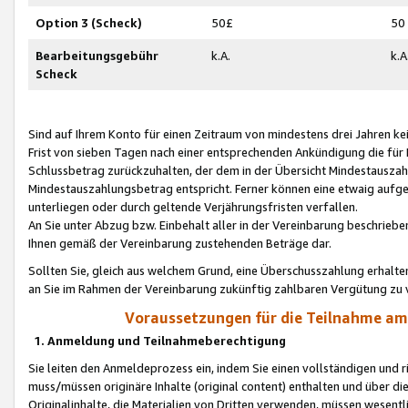
Option 3 (Scheck)
50£
50
Bearbeitungsgebühr
k.A.
k.A
Scheck
Sind auf Ihrem Konto für einen Zeitraum von mindestens drei Jahren kein
Frist von sieben Tagen nach einer entsprechenden Ankündigung die für
Schlussbetrag zurückzuhalten, der dem in der Übersicht Mindestausz
Mindestauszahlungsbetrag entspricht. Ferner können eine etwaig aufg
unterliegen oder durch geltende Verjährungsfristen verfallen.
An Sie unter Abzug bzw. Einbehalt aller in der Vereinbarung beschrieb
Ihnen gemäß der Vereinbarung zustehenden Beträge dar.
Sollten Sie, gleich aus welchem Grund, eine Überschusszahlung erhalte
an Sie im Rahmen der Vereinbarung zukünftig zahlbaren Vergütung zu 
Voraussetzungen für die Teilnahme a
1. Anmeldung und Teilnahmeberechtigung
Sie leiten den Anmeldeprozess ein, indem Sie einen vollständigen und 
muss/müssen originäre Inhalte (original content) enthalten und über d
Originalinhalte, die Materialien von Dritten verwenden, müssen wese