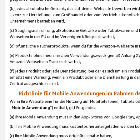
(b) jedes alkoholische Getränk, das auf deiner Webseite beworben wird
Lizenz zur Herstellung, zum Großhandel oder zum Vertrieb alkoholisch
Unternehmens betrieben wird,
(c) Säuglingsnahruhrung, alkoholische Getränke oder Tabakwaren und E
Webseiten in der EU und im Vereinigten Königreich wirbst,
(d) pflanzliche Raucherprodukte, wenn du für die Amazon-Webseite in B
(e) Produkte ohne medizinischen Verwendungszweck gemäß Anhang XVI 
Amazon-Webseite in Frankreich wirbst,
(f) jedes Produkt oder jede Dienstleistung, bei der es sich um ein Prod
erhältst eine Warnung, wenn ein Produkt oder eine Dienstleistung in de
Central ausgeschlossen ist.
Richtlinie für Mobile Anwendungen im Rahmen de
Wenn Ihre Website eine für die Nutzung auf Mobiltelefonen, Tablets 
„
Mobile Anwendung
“) enthält, gilt Folgendes:
(a) Ihre Mobile Anwendung muss in den App-Stores von Google Play, A
(b) Ihre Mobile Anwendung muss kostenlos heruntergeladen werden könn
(c) Ihre Mobile Anwendung muss originäre Inhalte haben,