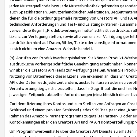
jeden Musterquellcode bzw. jede Musterbibliothek geltenden gesonder
auch Spezifikationen, Benutzerhandbücher, Anleitungen, Begleitmaterial
denen die für die ordnungsgemäße Nutzung von Creators API und PA A
technischen Anforderungen und Test- und Leistungskriterien (zusammen
verwendete Begriff „Produktwerbungsinhalte“ schließt ausdrücklich al
Lizenz zur Verfügung stellen, sowie alle von uns zur Verfügung gestel
ausdrücklich nicht auf Daten, Bilder, Texte oder sonstige Informatione
es sich nicht um eine Amazon-Website handelt.
(b) Abrufen von Produktwerbungsinhalten. Sie können Produkt-Werbein
ausdrückliche vorherige schriftliche Genehmigung erteilt haben, könn
wir über die Creators API Feeds zur Verfügung stellen. Wenn Sie Produk
Nutzung von Datenfeeds dieser Lizenz. Sie erkennen an, dass wir Creat
API oder Datenfeeds jederzeit ändern, auslaufen lassen oder neu veröffe
Verantwortung liegt, sicherzustellen, dass Ihr Zugriff auf die und Ihr
jeweiligen Zeitpunkt aktuellen Anforderungen (einschließlich dieser Liz
Zur Identifizierung Ihres Kontos und zum Stellen von Anfragen an Crea
Schlüssel und einem privaten Schlüssel (jedes Schlüsselpaar eine „Kon
Rahmen des Amazon-Partnerprogramms zugeteilte Partner-ID oder ein
Kontokennungen über den Creators API und PA API Kontoerstellungspro
Um Programmwerbeinhalte über die Creators API Dienste zu erhalten, m