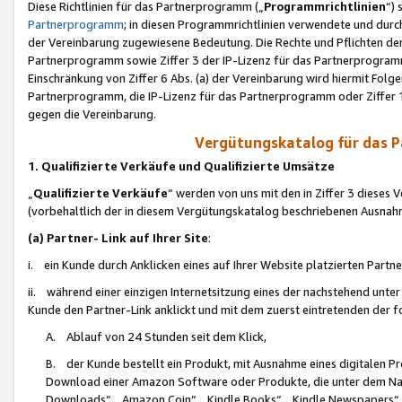
Diese Richtlinien für das Partnerprogramm („
Programmrichtlinien
“)
Partnerprogramm
; in diesen Programmrichtlinien verwendete und durch
der Vereinbarung zugewiesene Bedeutung. Die Rechte und Pflichten de
Partnerprogramm sowie Ziffer 3 der IP-Lizenz für das Partnerprogram
Einschränkung von Ziffer 6 Abs. (a) der Vereinbarung wird hiermit Fol
Partnerprogramm, die IP-Lizenz für das Partnerprogramm oder Ziffer 1
gegen die Vereinbarung.
Vergütungskatalog für das 
1. Qualifizierte Verkäufe und Qualifizierte Umsätze
„
Qualifizierte Verkäufe
“ werden von uns mit den in Ziffer 3 diese
(vorbehaltlich der in diesem Vergütungskatalog beschriebenen Ausnah
(a) Partner- Link auf Ihrer Site
:
i. ein Kunde durch Anklicken eines auf Ihrer Website platzierten Part
ii. während einer einzigen Internetsitzung eines der nachstehend unter (i)
Kunde den Partner-Link anklickt und mit dem zuerst eintretenden der f
A. Ablauf von 24 Stunden seit dem Klick,
B. der Kunde bestellt ein Produkt, mit Ausnahme eines digitalen P
Download einer Amazon Software oder Produkte, die unter dem N
Downloads“, „Amazon Coin“, „Kindle Books“, „Kindle Newspapers“, „