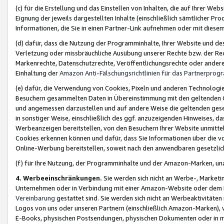
(c) für die Erstellung und das Einstellen von Inhalten, die auf Ihrer We
Eignung der jeweils dargestellten Inhalte (einschließlich sämtlicher 
Informationen, die Sie in einen Partner-Link aufnehmen oder mit diese
(d) dafür, dass die Nutzung der Programminhalte, Ihrer Website und des 
Verletzung oder missbräuchliche Ausübung unserer Rechte bzw. der Recht
Markenrechte, Datenschutzrechte, Veröffentlichungsrechte oder anderer
Einhaltung der
Amazon Anti-Fälschungsrichtlinien für das Partnerpro
(e) dafür, die Verwendung von Cookies, Pixeln und anderen Technologien
Besuchern gesammelten Daten in Übereinstimmung mit den geltenden Ge
und angemessen darzustellen und auf andere Weise die geltenden geset
in sonstiger Weise, einschließlich des ggf. anzuzeigenden Hinweises, d
Werbeanzeigen bereitstellen, von den Besuchern Ihrer Website unmitte
Cookies erkennen können und dafür, dass Sie Informationen über die v
Online-Werbung bereitstellen, soweit nach den anwendbaren gesetzlic
(f) für Ihre Nutzung, der Programminhalte und der Amazon-Marken, u
4. Werbeeinschränkungen.
Sie werden sich nicht an Werbe-, Market
Unternehmen oder in Verbindung mit einer Amazon-Website oder dem Pa
Vereinbarung
gestattet sind. Sie werden sich nicht an Werbeaktivitäten
Logos von uns oder unseren Partnern (einschließlich Amazon-Marken), 
E-Books, physischen Postsendungen, physischen Dokumenten oder in 