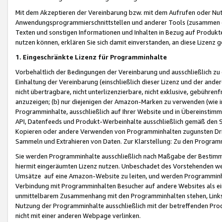
Mit dem Akzeptieren der Vereinbarung bzw. mit dem Aufrufen oder Nutz
Anwendungsprogrammierschnittstellen und anderer Tools (zusammen die
Texten und sonstigen Informationen und Inhalten in Bezug auf Produkte
nutzen können, erklären Sie sich damit einverstanden, an diese Lizenz 
1. Eingeschränkte Lizenz für Programminhalte
Vorbehaltlich der Bedingungen der Vereinbarung und ausschließlich z
Einhaltung der Vereinbarung (einschließlich dieser Lizenz und der ande
nicht übertragbare, nicht unterlizenzierbare, nicht exklusive, gebühren
anzuzeigen; (b) nur diejenigen der Amazon-Marken zu verwenden (wie in 
Programminhalte, ausschließlich auf Ihrer Website und in Übereinstimmu
API, Datenfeeds und Produkt-Werbeinhalte ausschließlich gemäß den Spe
Kopieren oder andere Verwenden von Programminhalten zugunsten Dri
Sammeln und Extrahieren von Daten. Zur Klarstellung: Zu den Program
Sie werden Programminhalte ausschließlich nach Maßgabe der Besti
hiermit eingeräumten Lizenz nutzen. Unbeschadet des Vorstehenden we
Umsätze auf eine Amazon-Website zu leiten, und werden Programminhal
Verbindung mit Programminhalten Besucher auf andere Websites als ein
unmittelbarem Zusammenhang mit den Programminhalten stehen, Links z
Nutzung der Programminhalte ausschließlich mit der betreffenden Pr
nicht mit einer anderen Webpage verlinken.