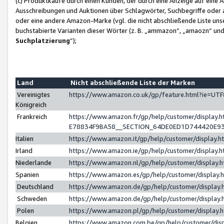
(c) Produktkäufe durch einen Kunden, der durch eine Anzeige auf eine 
Ausschreibungen und Auktionen über Schlagwörter, Suchbegriffe oder 
oder eine andere Amazon-Marke (vgl. die nicht abschließende Liste un
buchstabierte Varianten dieser Wörter (z. B. „ammazon“, „amaozn“ und „
Suchplatzierung
”);
Land
Nicht abschließende Liste der Marken
Vereinigtes
https://www.amazon.co.uk/gp/feature.html?ie=U
Königreich
Frankreich
https://www.amazon.fr/gp/help/customer/displa
E78834F9BA58__SECTION_64DE0ED1D744420E9
Italien
https://www.amazon.it/gp/help/customer/display
Irland
https://www.amazon.ie/gp/help/customer/displa
Niederlande
https://www.amazon.nl/gp/help/customer/display
Spanien
https://www.amazon.es/gp/help/customer/display
Deutschland
https://www.amazon.de/gp/help/customer/displa
Schweden
https://www.amazon.de/gp/help/customer/displa
Polen
https://www.amazon.pl/gp/help/customer/display
Belgien
https://www.amazon.com.be/gp/help/customer/d