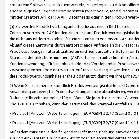
enthaltene Software zurückzuentwickeln, zu zerlegen, zu dekompilier
andere zugrunde liegende Komponenten (wie Modelle, Modellparameter
mit der Creators API, der PA API, Datenfeeds oder in den Produkt Werb
(h) Sie werden Produktwerbungsinhalte, die aus einem Bild bestehen, ni
Zeitraum von bis zu 24 Stunden einen Link auf Produktwerbungsinhalte
die nicht aus Bildern bestehen, für einen Zeitraum von bis zu 24 Stund
Ablauf dieses Zeitraums durch entsprechende Anfrage an die Creators 
Produktwerbungsinhalte aktualisieren und neu darstellen. Sofern wir Ih
Standardidentifikationsnummern (ASINs) für einen unbestimmten Zeitra
Kundenanwendung, dürfen unbeschadet des Vorstehenden Produktwerbu
Zwischenspeicher abgelegt werden. Auf unser Verlangen werden Sie un
die Produktwerbungsinhalte enthält oder nutzt, damit wir Ihre Einhalt
(i) Wenn Sie seltener als stündlich Produktwerbungsinhalte aus Datenfe
Anwendung angezeigten Produktwerbungsinhalte aktualisieren, werden 
Datums-/Uhrzeitstempel einfügen. Wenn Sie jedoch die in Ihrer Anwe
und aktualisiert haben, kann der Datumsteil des Stempels entfallen. Dies
• Preis auf [Amazon-Website einfügen]: [EUR/GBP] 32,77 (Stand 07.01.
• Preis auf [Amazon-Website einfügen]: [EUR/GBP] 32,77 (Stand 14:11 
Außerdem müssen Sie den folgenden Haftungsausschluss entweder neb
ein Pop-up-Fenster, ein Pop-up-Skript oder ein sonstiges vergleichba