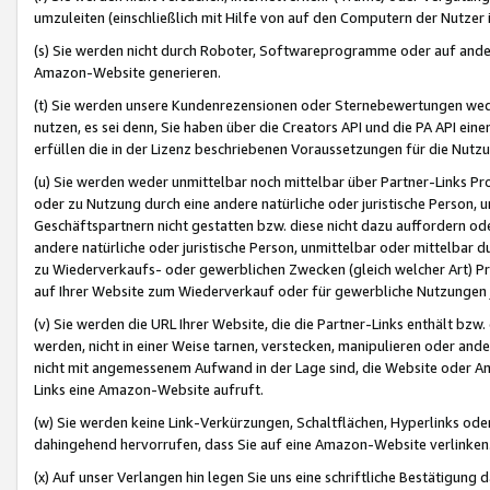
umzuleiten (einschließlich mit Hilfe von auf den Computern der Nutzer i
(s) Sie werden nicht durch Roboter, Softwareprogramme oder auf andere
Amazon-Website generieren.
(t) Sie werden unsere Kundenrezensionen oder Sternebewertungen wed
nutzen, es sei denn, Sie haben über die Creators API und die PA API e
erfüllen die in der Lizenz beschriebenen Voraussetzungen für die Nutzu
(u) Sie werden weder unmittelbar noch mittelbar über Partner-Links P
oder zu Nutzung durch eine andere natürliche oder juristische Person,
Geschäftspartnern nicht gestatten bzw. diese nicht dazu auffordern od
andere natürliche oder juristische Person, unmittelbar oder mittelbar
zu Wiederverkaufs- oder gewerblichen Zwecken (gleich welcher Art) 
auf Ihrer Website zum Wiederverkauf oder für gewerbliche Nutzungen 
(v) Sie werden die URL Ihrer Website, die die Partner-Links enthält b
werden, nicht in einer Weise tarnen, verstecken, manipulieren oder and
nicht mit angemessenem Aufwand in der Lage sind, die Website oder A
Links eine Amazon-Website aufruft.
(w) Sie werden keine Link-Verkürzungen, Schaltflächen, Hyperlinks ode
dahingehend hervorrufen, dass Sie auf eine Amazon-Website verlinken
(x) Auf unser Verlangen hin legen Sie uns eine schriftliche Bestätigung