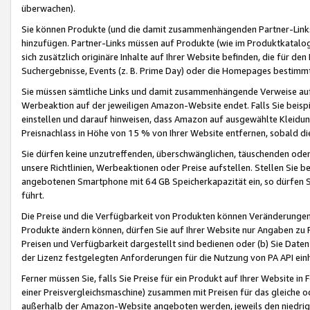
überwachen).
Sie können Produkte (und die damit zusammenhängenden Partner-Links)
hinzufügen. Partner-Links müssen auf Produkte (wie im Produktkatalog de
sich zusätzlich originäre Inhalte auf Ihrer Website befinden, die für 
Suchergebnisse, Events (z. B. Prime Day) oder die Homepages bestimmte
Sie müssen sämtliche Links und damit zusammenhängende Verweise auf z
Werbeaktion auf der jeweiligen Amazon-Website endet. Falls Sie beisp
einstellen und darauf hinweisen, dass Amazon auf ausgewählte Kleidun
Preisnachlass in Höhe von 15 % von Ihrer Website entfernen, sobald di
Sie dürfen keine unzutreffenden, überschwänglichen, täuschenden od
unsere Richtlinien, Werbeaktionen oder Preise aufstellen. Stellen Sie 
angebotenen Smartphone mit 64 GB Speicherkapazität ein, so dürfen S
führt.
Die Preise und die Verfügbarkeit von Produkten können Veränderungen 
Produkte ändern können, dürfen Sie auf Ihrer Website nur Angaben zu P
Preisen und Verfügbarkeit dargestellt sind bedienen oder (b) Sie Daten
der Lizenz festgelegten Anforderungen für die Nutzung von PA API einh
Ferner müssen Sie, falls Sie Preise für ein Produkt auf Ihrer Website in 
einer Preisvergleichsmaschine) zusammen mit Preisen für das gleiche o
außerhalb der Amazon-Website angeboten werden, jeweils den niedrigst