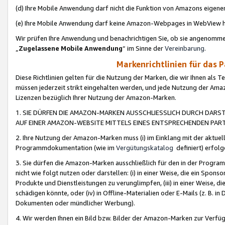
(d) Ihre Mobile Anwendung darf nicht die Funktion von Amazons eige
(e) Ihre Mobile Anwendung darf keine Amazon-Webpages in WebView 
Wir prüfen Ihre Anwendung und benachrichtigen Sie, ob sie angenomm
„
Zugelassene Mobile Anwendung
“ im Sinne der
Vereinbarung
.
Markenrichtlinien für das 
Diese Richtlinien gelten für die Nutzung der Marken, die wir Ihnen als 
müssen jederzeit strikt eingehalten werden, und jede Nutzung der Ama
Lizenzen bezüglich Ihrer Nutzung der Amazon-Marken.
1. SIE DÜRFEN DIE AMAZON-MARKEN AUSSCHLIESSLICH DURCH DARS
AUF EINER AMAZON-WEBSITE MITTELS EINES ENTSPRECHENDEN PART
2. Ihre Nutzung der Amazon-Marken muss (i) im Einklang mit der aktuells
Programmdokumentation (wie im
Vergütungskatalog
definiert) erfolg
3. Sie dürfen die Amazon-Marken ausschließlich für den in der Progr
nicht wie folgt nutzen oder darstellen: (i) in einer Weise, die ein Spo
Produkte und Dienstleistungen zu verunglimpfen, (iii) in einer Weise
schädigen könnte, oder (iv) in Offline-Materialien oder E-Mails (z. B.
Dokumenten oder mündlicher Werbung).
4. Wir werden Ihnen ein Bild bzw. Bilder der Amazon-Marken zur Verfüg