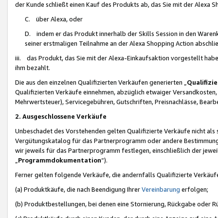
der Kunde schließt einen Kauf des Produkts ab, das Sie mit der Alexa 
C. über Alexa, oder
D. indem er das Produkt innerhalb der Skills Session in den Waren
seiner erstmaligen Teilnahme an der Alexa Shopping Action abschlie
iii. das Produkt, das Sie mit der Alexa-Einkaufsaktion vorgestellt ha
ihm bezahlt.
Die aus den einzelnen Qualifizierten Verkäufen generierten „
Qualifizi
Qualifizierten Verkäufe einnehmen, abzüglich etwaiger Versandkosten
Mehrwertsteuer), Servicegebühren, Gutschriften, Preisnachlässe, Bear
2. Ausgeschlossene Verkäufe
Unbeschadet des Vorstehenden gelten Qualifizierte Verkäufe nicht als
Vergütungskatalog für das Partnerprogramm oder andere Bestimmungen,
wir jeweils für das Partnerprogramm festlegen, einschließlich der jewe
„
Programmdokumentation
“).
Ferner gelten folgende Verkäufe, die andernfalls Qualifizierte Verkä
(a) Produktkäufe, die nach Beendigung Ihrer
Vereinbarung
erfolgen;
(b) Produktbestellungen, bei denen eine Stornierung, Rückgabe oder R