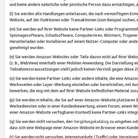
und keine andere natürliche oder juristische Person dazu ermächtigen, a
(l) Sie werden alle Handlungen unterlassen, die nach vernünftigem Erme
Website, auf der Funktionen oder Transaktionen (zum Beispiel suchen, s
(m) Sie werden auf Ihrer Website keine Partner-Links oder Programmin
Spionagesoftware, Schadsoftware, Computerviren, Würmern, Trojaner
Herunterladen oder Installieren auf einem Nutzer-Computer oder ande
genehmigt wurden.
(n) Sie werden Amazon-Websites oder Teile davon nicht auf Ihrer Websi
(z. B., WebView) innerhalb einer Mobilen Anwendung. Die Darstellung ein
Teilnahmevoraussetzungen stellt jedoch keinen Verstoß gegen diese Zif
(o) Sie werden keine Partner-Links oder andere Inhalte, die eine Am
Werbeseiten oder Layer-Werbung einstellen oder bereitstellen, mit Au
bewerben, die eng mit dem auf Ihrer Website befindlichen Material z
(p) Sie werden in Inhalte, die Sie auf einer Amazon-Website platzier
Werbediensten oder in einer Kundenbewertung, einem Forum, einem Wun
einer Amazon-Website verfügbaren Kontext) keine Partner-Links integr
(q) Sie werden nicht versuchen, den
Vergütungskatalog
zu umgehen oder
dass sich eine Webpage einer Amazon-Website im Browser eines Kunden 
(r) Sie werden nicht versuchen, Internetverkehr (Traffic) oder Vergü