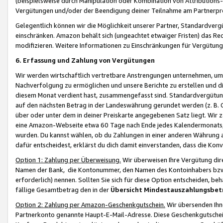
(beispielsweise durch Manipulation oder Kombination von Attributions-
Vergütungen und/oder der Beendigung deiner Teilnahme am Partnerp
Gelegentlich können wir die Möglichkeit unserer Partner, Standardv
einschränken. Amazon behält sich (ungeachtet etwaiger Fristen) das Re
modifizieren. Weitere Informationen zu Einschränkungen für Vergütung
6. Erfassung und Zahlung von Vergütungen
Wir werden wirtschaftlich vertretbare Anstrengungen unternehmen, um 
Nachverfolgung zu ermöglichen und unsere Berichte zu erstellen und di
diesem Monat verdient hast, zusammengefasst sind. Standardvergütung
auf den nächsten Betrag in der Landeswährung gerundet werden (z. B. C
über oder unter dem in deiner Preiskarte angegebenen Satz liegt. Wir
eine Amazon-Webseite etwa 60 Tage nach Ende jedes Kalendermonats, i
wurden. Du kannst wählen, ob du Zahlungen in einer anderen Währung
dafür entscheidest, erklärst du dich damit einverstanden, dass die K
Option 1: Zahlung per Überweisung.
Wir überweisen Ihre Vergütung dir
Namen der Bank, die Kontonummer, den Namen des Kontoinhabers bzw. a
erforderlich) nennen. Sollten Sie sich für diese Option entscheiden, be
fällige Gesamtbetrag den in der
Übersicht Mindestauszahlungsbet
Option 2: Zahlung per Amazon-Geschenkgutschein.
Wir übersenden Ihne
Partnerkonto genannte Haupt-E-Mail-Adresse. Diese Geschenkgutschei