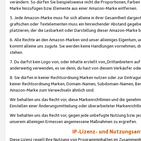
verändern. So dürfen Sie beispielsweise nicht die Proportionen, Farb
Marke hinzufügen bzw. Elemente aus einer Amazon-Marke entfernen.
5. Jede Amazon-Marke muss für sich alleine in ihrer Gesamtheit darge
grafischen oder Textelementen muss ein hinreichender Abstand gegebe
platzieren, der die Lesbarkeit oder Darstellung dieser Amazon-Marke b
6. Alle Rechte an den Amazon-Marken sind unser alleiniges Eigentum, 
kommt alleine uns zugute. Sie werden keine Handlungen vornehmen, 
stehen.
7. Du darfst kein Logo von, oder Inhalte erstellt von,
Drittanbietern au
anderweitig verwenden, es sei denn, du hast von diesem Verkäufer oder
8. Sie dürfen in keiner Rechtsordnung Marken nutzen oder zur Eintragu
keiner Rechtsordnung Marken, Domain-Namen, Subdomain-Namen, Benu
Amazon-Marke zum Verwechseln ähnlich sind.
Wir behalten uns das Recht vor, diese Markenrichtlinien und die gene
Einstellen einer Änderungsmitteilung oder überarbeiteter Markenricht
Wir behalten uns das Recht vor, gegen jede unbefugte Nutzung bzw. jede 
unserem alleinigen Ermessen angemessene Maßnahmen zu ergreifen.
IP-Lizenz- und Nutzungsan
Diese Lizenz regelt Ihre Nutzung von Programminhalten im Zusammen