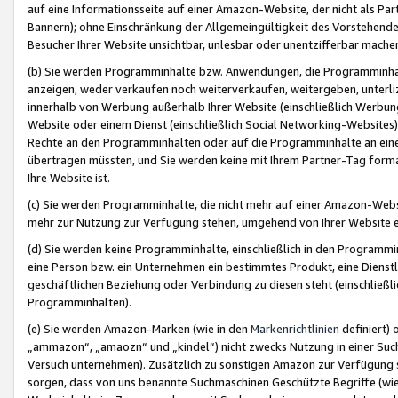
auf eine Informationsseite auf einer Amazon-Website, der nicht als Part
Bannern); ohne Einschränkung der Allgemeingültigkeit des Vorstehende
Besucher Ihrer Website unsichtbar, unlesbar oder unentzifferbar mache
(b) Sie werden Programminhalte bzw. Anwendungen, die Programminhalt
anzeigen, weder verkaufen noch weiterverkaufen, weitergeben, unterli
innerhalb von Werbung außerhalb Ihrer Website (einschließlich Werbun
Website oder einem Dienst (einschließlich Social Networking-Website
Rechte an den Programminhalten oder auf die Programminhalte an eine a
übertragen müssten, und Sie werden keine mit Ihrem Partner-Tag formati
Ihre Website ist.
(c) Sie werden Programminhalte, die nicht mehr auf einer Amazon-Websit
mehr zur Nutzung zur Verfügung stehen, umgehend von Ihrer Website e
(d) Sie werden keine Programminhalte, einschließlich in den Programmin
eine Person bzw. ein Unternehmen ein bestimmtes Produkt, eine Dienstle
geschäftlichen Beziehung oder Verbindung zu diesen steht (einschließli
Programminhalten).
(e) Sie werden Amazon-Marken (wie in den
Markenrichtlinien
definiert) 
„ammazon“, „amaozn“ und „kindel“) nicht zwecks Nutzung in einer Suc
Versuch unternehmen). Zusätzlich zu sonstigen Amazon zur Verfügung 
sorgen, dass von uns benannte Suchmaschinen Geschützte Begriffe (wie 