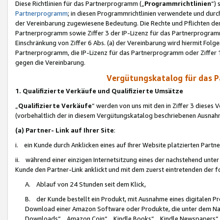
Diese Richtlinien für das Partnerprogramm („
Programmrichtlinien
“)
Partnerprogramm
; in diesen Programmrichtlinien verwendete und durch
der Vereinbarung zugewiesene Bedeutung. Die Rechte und Pflichten de
Partnerprogramm sowie Ziffer 3 der IP-Lizenz für das Partnerprogram
Einschränkung von Ziffer 6 Abs. (a) der Vereinbarung wird hiermit Fol
Partnerprogramm, die IP-Lizenz für das Partnerprogramm oder Ziffer 1
gegen die Vereinbarung.
Vergütungskatalog für das 
1. Qualifizierte Verkäufe und Qualifizierte Umsätze
„
Qualifizierte Verkäufe
“ werden von uns mit den in Ziffer 3 diese
(vorbehaltlich der in diesem Vergütungskatalog beschriebenen Ausnah
(a) Partner- Link auf Ihrer Site
:
i. ein Kunde durch Anklicken eines auf Ihrer Website platzierten Part
ii. während einer einzigen Internetsitzung eines der nachstehend unter (i)
Kunde den Partner-Link anklickt und mit dem zuerst eintretenden der f
A. Ablauf von 24 Stunden seit dem Klick,
B. der Kunde bestellt ein Produkt, mit Ausnahme eines digitalen P
Download einer Amazon Software oder Produkte, die unter dem N
Downloads“, „Amazon Coin“, „Kindle Books“, „Kindle Newspapers“, „