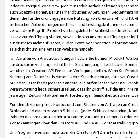
jeden Musterquellcode bzw. jede Musterbibliothek geltenden gesonder
auch Spezifikationen, Benutzerhandbücher, Anleitungen, Begleitmaterial
denen die für die ordnungsgemäße Nutzung von Creators API und PA A
technischen Anforderungen und Test- und Leistungskriterien (zusammen
verwendete Begriff „Produktwerbungsinhalte“ schließt ausdrücklich al
Lizenz zur Verfügung stellen, sowie alle von uns zur Verfügung gestel
ausdrücklich nicht auf Daten, Bilder, Texte oder sonstige Informatione
es sich nicht um eine Amazon-Website handelt.
(b) Abrufen von Produktwerbungsinhalten. Sie können Produkt-Werbein
ausdrückliche vorherige schriftliche Genehmigung erteilt haben, könn
wir über die Creators API Feeds zur Verfügung stellen. Wenn Sie Produk
Nutzung von Datenfeeds dieser Lizenz. Sie erkennen an, dass wir Creat
API oder Datenfeeds jederzeit ändern, auslaufen lassen oder neu veröffe
Verantwortung liegt, sicherzustellen, dass Ihr Zugriff auf die und Ihr
jeweiligen Zeitpunkt aktuellen Anforderungen (einschließlich dieser Liz
Zur Identifizierung Ihres Kontos und zum Stellen von Anfragen an Crea
Schlüssel und einem privaten Schlüssel (jedes Schlüsselpaar eine „Kon
Rahmen des Amazon-Partnerprogramms zugeteilte Partner-ID oder ein
Kontokennungen über den Creators API und PA API Kontoerstellungspro
Um Programmwerbeinhalte über die Creators API Dienste zu erhalten, m