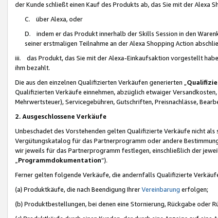
der Kunde schließt einen Kauf des Produkts ab, das Sie mit der Alexa 
C. über Alexa, oder
D. indem er das Produkt innerhalb der Skills Session in den Waren
seiner erstmaligen Teilnahme an der Alexa Shopping Action abschlie
iii. das Produkt, das Sie mit der Alexa-Einkaufsaktion vorgestellt ha
ihm bezahlt.
Die aus den einzelnen Qualifizierten Verkäufen generierten „
Qualifizi
Qualifizierten Verkäufe einnehmen, abzüglich etwaiger Versandkosten
Mehrwertsteuer), Servicegebühren, Gutschriften, Preisnachlässe, Bear
2. Ausgeschlossene Verkäufe
Unbeschadet des Vorstehenden gelten Qualifizierte Verkäufe nicht als
Vergütungskatalog für das Partnerprogramm oder andere Bestimmungen,
wir jeweils für das Partnerprogramm festlegen, einschließlich der jewe
„
Programmdokumentation
“).
Ferner gelten folgende Verkäufe, die andernfalls Qualifizierte Verkä
(a) Produktkäufe, die nach Beendigung Ihrer
Vereinbarung
erfolgen;
(b) Produktbestellungen, bei denen eine Stornierung, Rückgabe oder R