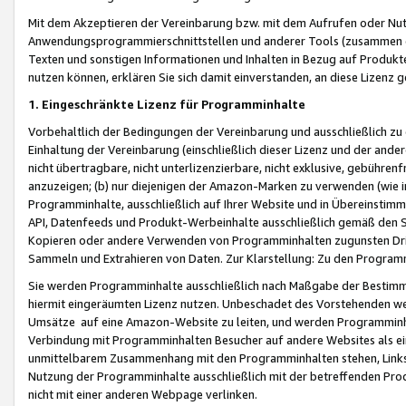
Mit dem Akzeptieren der Vereinbarung bzw. mit dem Aufrufen oder Nutz
Anwendungsprogrammierschnittstellen und anderer Tools (zusammen die
Texten und sonstigen Informationen und Inhalten in Bezug auf Produkte
nutzen können, erklären Sie sich damit einverstanden, an diese Lizenz 
1. Eingeschränkte Lizenz für Programminhalte
Vorbehaltlich der Bedingungen der Vereinbarung und ausschließlich z
Einhaltung der Vereinbarung (einschließlich dieser Lizenz und der ande
nicht übertragbare, nicht unterlizenzierbare, nicht exklusive, gebühren
anzuzeigen; (b) nur diejenigen der Amazon-Marken zu verwenden (wie in 
Programminhalte, ausschließlich auf Ihrer Website und in Übereinstimmu
API, Datenfeeds und Produkt-Werbeinhalte ausschließlich gemäß den Spe
Kopieren oder andere Verwenden von Programminhalten zugunsten Dri
Sammeln und Extrahieren von Daten. Zur Klarstellung: Zu den Program
Sie werden Programminhalte ausschließlich nach Maßgabe der Besti
hiermit eingeräumten Lizenz nutzen. Unbeschadet des Vorstehenden we
Umsätze auf eine Amazon-Website zu leiten, und werden Programminhal
Verbindung mit Programminhalten Besucher auf andere Websites als ein
unmittelbarem Zusammenhang mit den Programminhalten stehen, Links z
Nutzung der Programminhalte ausschließlich mit der betreffenden Pr
nicht mit einer anderen Webpage verlinken.