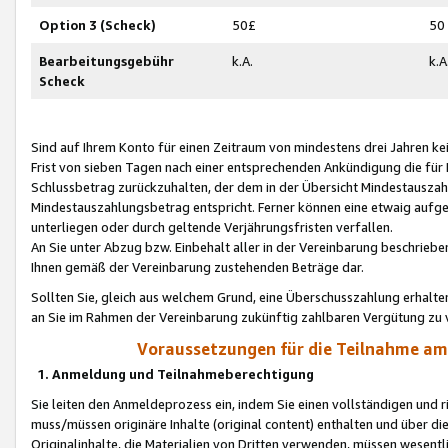
Option 3 (Scheck)
50£
50
Bearbeitungsgebühr
k.A.
k.A
Scheck
Sind auf Ihrem Konto für einen Zeitraum von mindestens drei Jahren kein
Frist von sieben Tagen nach einer entsprechenden Ankündigung die für
Schlussbetrag zurückzuhalten, der dem in der Übersicht Mindestausz
Mindestauszahlungsbetrag entspricht. Ferner können eine etwaig aufg
unterliegen oder durch geltende Verjährungsfristen verfallen.
An Sie unter Abzug bzw. Einbehalt aller in der Vereinbarung beschrieb
Ihnen gemäß der Vereinbarung zustehenden Beträge dar.
Sollten Sie, gleich aus welchem Grund, eine Überschusszahlung erhalte
an Sie im Rahmen der Vereinbarung zukünftig zahlbaren Vergütung zu 
Voraussetzungen für die Teilnahme a
1. Anmeldung und Teilnahmeberechtigung
Sie leiten den Anmeldeprozess ein, indem Sie einen vollständigen und 
muss/müssen originäre Inhalte (original content) enthalten und über d
Originalinhalte, die Materialien von Dritten verwenden, müssen wese