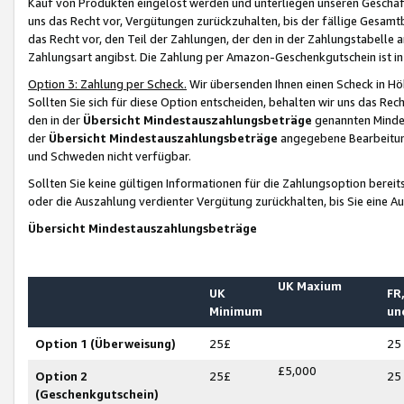
Kauf von Produkten eingelöst werden und unterliegen unseren Geschäf
uns das Recht vor, Vergütungen zurückzuhalten, bis der fällige Gesamt
das Recht vor, den Teil der Zahlungen, der den in der Zahlungstabelle 
Zahlungsart angibst. Die Zahlung per Amazon-Geschenkgutschein ist in
Option 3: Zahlung per Scheck.
Wir übersenden Ihnen einen Scheck in Höh
Sollten Sie sich für diese Option entscheiden, behalten wir uns das Rec
den in der
Übersicht Mindestauszahlungsbeträge
genannten Mindest
der
Übersicht Mindestauszahlungsbeträge
angegebene Bearbeitung
und Schweden nicht verfügbar.
Sollten Sie keine gültigen Informationen für die Zahlungsoption bereit
oder die Auszahlung verdienter Vergütung zurückhalten, bis Sie eine A
Übersicht Mindestauszahlungsbeträge
UK Maxium
UK
FR,
Minimum
un
Option 1 (Überweisung)
25£
25
£5,000
Option 2
25£
25
(Geschenkgutschein)