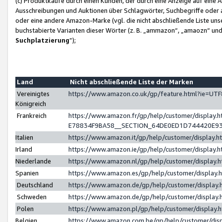
(c) Produktkäufe durch einen Kunden, der durch eine Anzeige auf eine 
Ausschreibungen und Auktionen über Schlagwörter, Suchbegriffe oder 
oder eine andere Amazon-Marke (vgl. die nicht abschließende Liste un
buchstabierte Varianten dieser Wörter (z. B. „ammazon“, „amaozn“ und „
Suchplatzierung
”);
Land
Nicht abschließende Liste der Marken
Vereinigtes
https://www.amazon.co.uk/gp/feature.html?ie=U
Königreich
Frankreich
https://www.amazon.fr/gp/help/customer/displa
E78834F9BA58__SECTION_64DE0ED1D744420E9
Italien
https://www.amazon.it/gp/help/customer/display
Irland
https://www.amazon.ie/gp/help/customer/displa
Niederlande
https://www.amazon.nl/gp/help/customer/display
Spanien
https://www.amazon.es/gp/help/customer/display
Deutschland
https://www.amazon.de/gp/help/customer/displa
Schweden
https://www.amazon.de/gp/help/customer/displa
Polen
https://www.amazon.pl/gp/help/customer/display
Belgien
https://www.amazon.com.be/gp/help/customer/d