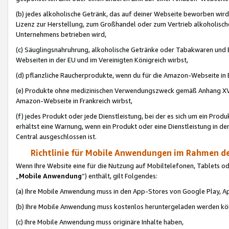
(b) jedes alkoholische Getränk, das auf deiner Webseite beworben wird
Lizenz zur Herstellung, zum Großhandel oder zum Vertrieb alkoholisch
Unternehmens betrieben wird,
(c) Säuglingsnahruhrung, alkoholische Getränke oder Tabakwaren und E
Webseiten in der EU und im Vereinigten Königreich wirbst,
(d) pflanzliche Raucherprodukte, wenn du für die Amazon-Webseite in B
(e) Produkte ohne medizinischen Verwendungszweck gemäß Anhang XVI 
Amazon-Webseite in Frankreich wirbst,
(f) jedes Produkt oder jede Dienstleistung, bei der es sich um ein Prod
erhältst eine Warnung, wenn ein Produkt oder eine Dienstleistung in de
Central ausgeschlossen ist.
Richtlinie für Mobile Anwendungen im Rahmen de
Wenn Ihre Website eine für die Nutzung auf Mobiltelefonen, Tablets 
„
Mobile Anwendung
“) enthält, gilt Folgendes:
(a) Ihre Mobile Anwendung muss in den App-Stores von Google Play, A
(b) Ihre Mobile Anwendung muss kostenlos heruntergeladen werden könn
(c) Ihre Mobile Anwendung muss originäre Inhalte haben,