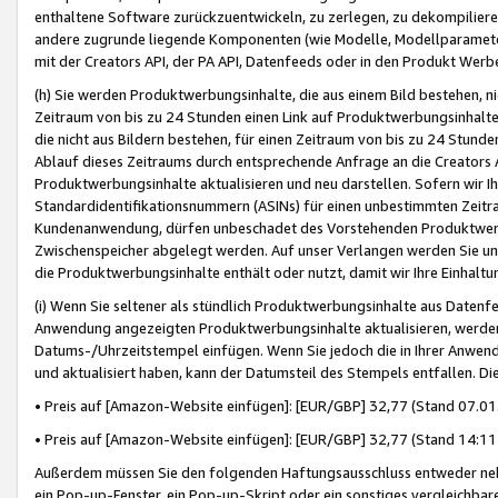
enthaltene Software zurückzuentwickeln, zu zerlegen, zu dekompilier
andere zugrunde liegende Komponenten (wie Modelle, Modellparameter
mit der Creators API, der PA API, Datenfeeds oder in den Produkt Werb
(h) Sie werden Produktwerbungsinhalte, die aus einem Bild bestehen, ni
Zeitraum von bis zu 24 Stunden einen Link auf Produktwerbungsinhalte
die nicht aus Bildern bestehen, für einen Zeitraum von bis zu 24 Stund
Ablauf dieses Zeitraums durch entsprechende Anfrage an die Creators 
Produktwerbungsinhalte aktualisieren und neu darstellen. Sofern wir Ih
Standardidentifikationsnummern (ASINs) für einen unbestimmten Zeitra
Kundenanwendung, dürfen unbeschadet des Vorstehenden Produktwerbu
Zwischenspeicher abgelegt werden. Auf unser Verlangen werden Sie un
die Produktwerbungsinhalte enthält oder nutzt, damit wir Ihre Einhalt
(i) Wenn Sie seltener als stündlich Produktwerbungsinhalte aus Datenfe
Anwendung angezeigten Produktwerbungsinhalte aktualisieren, werden 
Datums-/Uhrzeitstempel einfügen. Wenn Sie jedoch die in Ihrer Anwe
und aktualisiert haben, kann der Datumsteil des Stempels entfallen. Dies
• Preis auf [Amazon-Website einfügen]: [EUR/GBP] 32,77 (Stand 07.01.
• Preis auf [Amazon-Website einfügen]: [EUR/GBP] 32,77 (Stand 14:11 
Außerdem müssen Sie den folgenden Haftungsausschluss entweder neb
ein Pop-up-Fenster, ein Pop-up-Skript oder ein sonstiges vergleichba