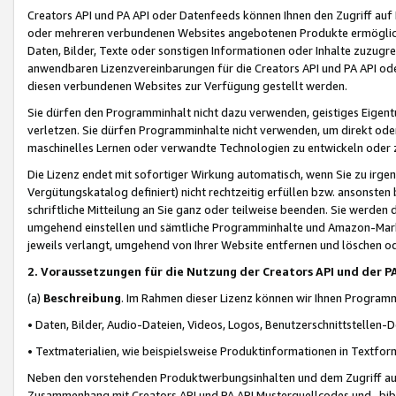
Creators API und PA API oder Datenfeeds können Ihnen den Zugriff auf D
oder mehreren verbundenen Websites angebotenen Produkte ermögliche
Daten, Bilder, Texte oder sonstigen Informationen oder Inhalte zuzugre
anwendbaren Lizenzvereinbarungen für die Creators API und PA API od
diesen verbundenen Websites zur Verfügung gestellt werden.
Sie dürfen den Programminhalt nicht dazu verwenden, geistiges Eigent
verletzen. Sie dürfen Programminhalte nicht verwenden, um direkt ode
maschinelles Lernen oder verwandte Technologien zu entwickeln oder zu
Die Lizenz endet mit sofortiger Wirkung automatisch, wenn Sie zu irg
Vergütungskatalog definiert) nicht rechtzeitig erfüllen bzw. ansonsten
schriftliche Mitteilung an Sie ganz oder teilweise beenden. Sie werden
umgehend einstellen und sämtliche Programminhalte und Amazon-Marke
jeweils verlangt, umgehend von Ihrer Website entfernen und löschen od
2. Voraussetzungen für die Nutzung der Creators API und der P
(a)
Beschreibung
. Im Rahmen dieser Lizenz können wir Ihnen Programmi
• Daten, Bilder, Audio-Dateien, Videos, Logos, Benutzerschnittstellen-
• Textmaterialien, wie beispielsweise Produktinformationen in Textfor
Neben den vorstehenden Produktwerbungsinhalten und dem Zugriff auf 
Zusammenhang mit Creators API und PA API Musterquellcodes und -bibli