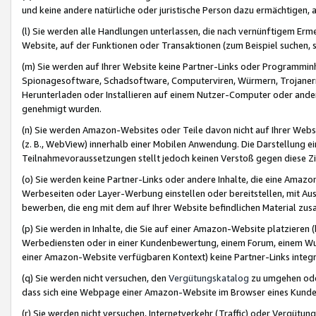
und keine andere natürliche oder juristische Person dazu ermächtigen, a
(l) Sie werden alle Handlungen unterlassen, die nach vernünftigem Erme
Website, auf der Funktionen oder Transaktionen (zum Beispiel suchen, s
(m) Sie werden auf Ihrer Website keine Partner-Links oder Programmin
Spionagesoftware, Schadsoftware, Computerviren, Würmern, Trojaner
Herunterladen oder Installieren auf einem Nutzer-Computer oder ande
genehmigt wurden.
(n) Sie werden Amazon-Websites oder Teile davon nicht auf Ihrer Websi
(z. B., WebView) innerhalb einer Mobilen Anwendung. Die Darstellung ein
Teilnahmevoraussetzungen stellt jedoch keinen Verstoß gegen diese Zif
(o) Sie werden keine Partner-Links oder andere Inhalte, die eine Am
Werbeseiten oder Layer-Werbung einstellen oder bereitstellen, mit Au
bewerben, die eng mit dem auf Ihrer Website befindlichen Material z
(p) Sie werden in Inhalte, die Sie auf einer Amazon-Website platzier
Werbediensten oder in einer Kundenbewertung, einem Forum, einem Wun
einer Amazon-Website verfügbaren Kontext) keine Partner-Links integr
(q) Sie werden nicht versuchen, den
Vergütungskatalog
zu umgehen oder
dass sich eine Webpage einer Amazon-Website im Browser eines Kunden 
(r) Sie werden nicht versuchen, Internetverkehr (Traffic) oder Vergü