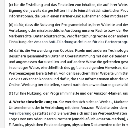
(c) für die Erstellung und das Einstellen von Inhalten, die auf Ihrer We
Eignung der jeweils dargestellten Inhalte (einschließlich sämtlicher 
Informationen, die Sie in einen Partner-Link aufnehmen oder mit diese
(d) dafür, dass die Nutzung der Programminhalte, Ihrer Website und des 
Verletzung oder missbräuchliche Ausübung unserer Rechte bzw. der Recht
Markenrechte, Datenschutzrechte, Veröffentlichungsrechte oder anderer
Einhaltung der
Amazon Anti-Fälschungsrichtlinien für das Partnerpro
(e) dafür, die Verwendung von Cookies, Pixeln und anderen Technologien
Besuchern gesammelten Daten in Übereinstimmung mit den geltenden Ge
und angemessen darzustellen und auf andere Weise die geltenden geset
in sonstiger Weise, einschließlich des ggf. anzuzeigenden Hinweises, d
Werbeanzeigen bereitstellen, von den Besuchern Ihrer Website unmitte
Cookies erkennen können und dafür, dass Sie Informationen über die v
Online-Werbung bereitstellen, soweit nach den anwendbaren gesetzlic
(f) für Ihre Nutzung, der Programminhalte und der Amazon-Marken, u
4. Werbeeinschränkungen.
Sie werden sich nicht an Werbe-, Market
Unternehmen oder in Verbindung mit einer Amazon-Website oder dem Pa
Vereinbarung
gestattet sind. Sie werden sich nicht an Werbeaktivitäten
Logos von uns oder unseren Partnern (einschließlich Amazon-Marken), 
E-Books, physischen Postsendungen, physischen Dokumenten oder in 