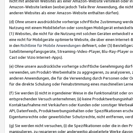
nicht mit anderen Websites als einer Amazon-Website verlinken oder i
Amazon-Website lenken (wobei jedoch Teile Ihrer Anwendung, die nich
anderen Websites als einer Amazon-Website enthalten dürfen).
(d) Ohne unsere ausdrückliche vorherige schriftliche Zustimmung werd
Nutzung mit einem Mobiltelefon oder sonstigen Mobilgerät entwickelt
(1) Websites, die nicht für die Nutzung mit solchen Geräten entwickelt
eine nicht für Mobilgeräte optimierte Website, die über einen Interne
in den
Richtlinie für Mobile Anwendungen
definiert, oder (3) Beistellge
Satellitenempfangsgeräte, Streaming-Video-Player, Blu-Ray-Player ode
Cast oder Vizio Internet-Apps).
(e) Ohne unsere ausdrückliche vorherige schriftliche Genehmigung dürfe
verwenden, um Produkt-Werbeinhalte zu aggregieren, zu analysieren, 
anderen Anwendungen, die für die Verwendung durch Personen oder Or
für die direkte Schulung oder Feinabstimmung eines maschinellen Lern
(f) Sie werden (i) nicht in irgendeiner Weise in die Funktionalität ode
entsprechenden Versuch unternehmen; (ii) keine Produktwerbungsinha
Kontaktaufnahme mit Verkäufern oder Kunden oder sonstiger Werbeaktiv
API, Datenfeeds, Produktwerbungsinhalten oder Spezifikationen erschei
Eigentumsrechte oder gewerblicher Schutzrechte, nicht entfernen, verd
(g) Sie werden nicht versuchen, (i) die Spezifikationen oder die in de
manipulieren, zu reparieren oder anderweitig abgeleitete Werke davon z