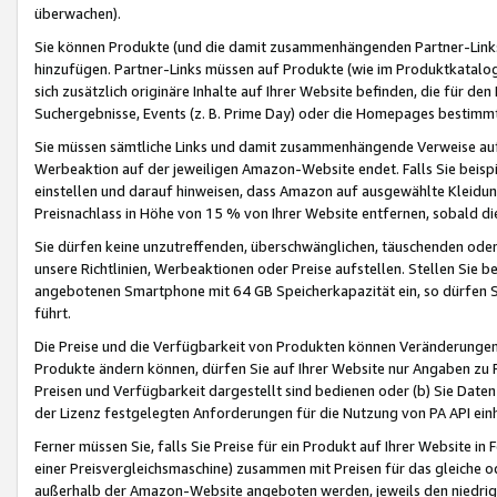
überwachen).
Sie können Produkte (und die damit zusammenhängenden Partner-Links)
hinzufügen. Partner-Links müssen auf Produkte (wie im Produktkatalog de
sich zusätzlich originäre Inhalte auf Ihrer Website befinden, die für 
Suchergebnisse, Events (z. B. Prime Day) oder die Homepages bestimmte
Sie müssen sämtliche Links und damit zusammenhängende Verweise auf z
Werbeaktion auf der jeweiligen Amazon-Website endet. Falls Sie beisp
einstellen und darauf hinweisen, dass Amazon auf ausgewählte Kleidun
Preisnachlass in Höhe von 15 % von Ihrer Website entfernen, sobald di
Sie dürfen keine unzutreffenden, überschwänglichen, täuschenden od
unsere Richtlinien, Werbeaktionen oder Preise aufstellen. Stellen Sie 
angebotenen Smartphone mit 64 GB Speicherkapazität ein, so dürfen S
führt.
Die Preise und die Verfügbarkeit von Produkten können Veränderungen 
Produkte ändern können, dürfen Sie auf Ihrer Website nur Angaben zu P
Preisen und Verfügbarkeit dargestellt sind bedienen oder (b) Sie Daten
der Lizenz festgelegten Anforderungen für die Nutzung von PA API einh
Ferner müssen Sie, falls Sie Preise für ein Produkt auf Ihrer Website in 
einer Preisvergleichsmaschine) zusammen mit Preisen für das gleiche o
außerhalb der Amazon-Website angeboten werden, jeweils den niedrigst