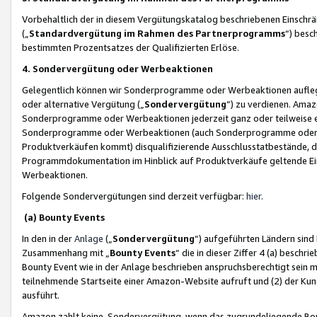
Vorbehaltlich der in diesem Vergütungskatalog beschriebenen Einschr
(„
Standardvergütung im Rahmen des Partnerprogramms
“) besc
bestimmten Prozentsatzes der Qualifizierten Erlöse.
4. Sondervergütung oder Werbeaktionen
Gelegentlich können wir Sonderprogramme oder Werbeaktionen auflegen,
oder alternative Vergütung („
Sondervergütung
”) zu verdienen. Amazo
Sonderprogramme oder Werbeaktionen jederzeit ganz oder teilweise einz
Sonderprogramme oder Werbeaktionen (auch Sonderprogramme oder We
Produktverkäufen kommt) disqualifizierende Ausschlusstatbestände, di
Programmdokumentation im Hinblick auf Produktverkäufe geltende E
Werbeaktionen.
Folgende Sondervergütungen sind derzeit verfügbar:
hier
.
(a) Bounty Events
In den in der
Anlage
(„
Sondervergütung
“) aufgeführten Ländern sind
Zusammenhang mit „
Bounty Events
“ die in dieser Ziffer 4 (a) besch
Bounty Event wie in der Anlage beschrieben anspruchsberechtigt sein mu
teilnehmende Startseite einer Amazon-Website aufruft und (2) der Kun
ausführt.
Amazon zahlt keine Sondervergütung, wenn das zugrundeliegende Boun