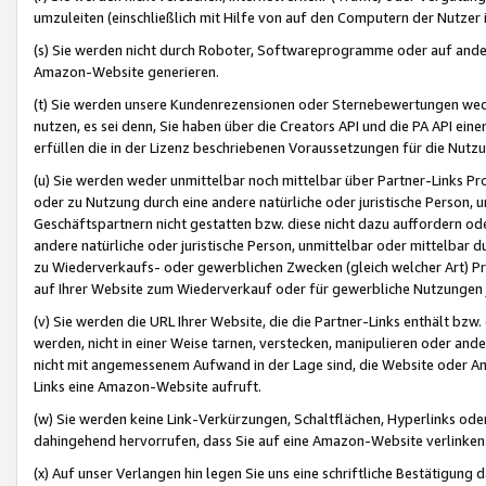
umzuleiten (einschließlich mit Hilfe von auf den Computern der Nutzer i
(s) Sie werden nicht durch Roboter, Softwareprogramme oder auf andere
Amazon-Website generieren.
(t) Sie werden unsere Kundenrezensionen oder Sternebewertungen wed
nutzen, es sei denn, Sie haben über die Creators API und die PA API e
erfüllen die in der Lizenz beschriebenen Voraussetzungen für die Nutzu
(u) Sie werden weder unmittelbar noch mittelbar über Partner-Links P
oder zu Nutzung durch eine andere natürliche oder juristische Person,
Geschäftspartnern nicht gestatten bzw. diese nicht dazu auffordern od
andere natürliche oder juristische Person, unmittelbar oder mittelbar
zu Wiederverkaufs- oder gewerblichen Zwecken (gleich welcher Art) 
auf Ihrer Website zum Wiederverkauf oder für gewerbliche Nutzungen 
(v) Sie werden die URL Ihrer Website, die die Partner-Links enthält b
werden, nicht in einer Weise tarnen, verstecken, manipulieren oder and
nicht mit angemessenem Aufwand in der Lage sind, die Website oder A
Links eine Amazon-Website aufruft.
(w) Sie werden keine Link-Verkürzungen, Schaltflächen, Hyperlinks ode
dahingehend hervorrufen, dass Sie auf eine Amazon-Website verlinken
(x) Auf unser Verlangen hin legen Sie uns eine schriftliche Bestätigung