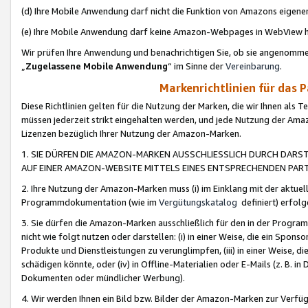
(d) Ihre Mobile Anwendung darf nicht die Funktion von Amazons eige
(e) Ihre Mobile Anwendung darf keine Amazon-Webpages in WebView 
Wir prüfen Ihre Anwendung und benachrichtigen Sie, ob sie angenomm
„
Zugelassene Mobile Anwendung
“ im Sinne der
Vereinbarung
.
Markenrichtlinien für das 
Diese Richtlinien gelten für die Nutzung der Marken, die wir Ihnen als 
müssen jederzeit strikt eingehalten werden, und jede Nutzung der Ama
Lizenzen bezüglich Ihrer Nutzung der Amazon-Marken.
1. SIE DÜRFEN DIE AMAZON-MARKEN AUSSCHLIESSLICH DURCH DARS
AUF EINER AMAZON-WEBSITE MITTELS EINES ENTSPRECHENDEN PART
2. Ihre Nutzung der Amazon-Marken muss (i) im Einklang mit der aktuells
Programmdokumentation (wie im
Vergütungskatalog
definiert) erfolg
3. Sie dürfen die Amazon-Marken ausschließlich für den in der Progr
nicht wie folgt nutzen oder darstellen: (i) in einer Weise, die ein Spo
Produkte und Dienstleistungen zu verunglimpfen, (iii) in einer Weise
schädigen könnte, oder (iv) in Offline-Materialien oder E-Mails (z. B.
Dokumenten oder mündlicher Werbung).
4. Wir werden Ihnen ein Bild bzw. Bilder der Amazon-Marken zur Verfüg