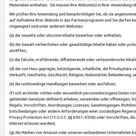
Materialien enthalten. Sie müssen Ihre Website(s) in Ihrer Anwendung ide
Wir prüfen Ihre Anwendung und benachrichtigen Sie, ob sie angenommen
auf Aufnahme Ihrer Website in das Partnerprogramm und Sie dürfen kei
Ungeeignet sind unter anderem Websites:
(a) die sexuelle oder obszöne Inhalte bewerben oder enthalten;
(b) die Gewalt verherrlichen oder gewalttätige Inhalte haben oder pot
anstiften,;
(c) die falsche, irreführende, diffamierende oder verleumderische Inha
(d) die von Hass geprägte, belästigende, schädliche, die Privatsphäre v
Herkunft, Hautfarbe, Geschlecht, Religion, Nationalität, Behinderung, 
(e) die rechtswidrige Handlungen bewerben oder ausführen;
(f) sich an Kinder richten oder wissentlich personenbezogene Daten vo
geltenden Gesetzen definiert) erheben, verwenden oder offenlegen, Vo
Regeln, Vorschriften, Anordnungen, Lizenzen, Genehmigungen, Richtlini
Entscheidungen oder andere Anforderungen einer zuständigen Regierung
Privacy Protection Act (15 U.S.C. §§ 6501-6506) oder Vorschriften, di
Internet erlassen wurden);
(g) die Marken von Amazon oder unseren verbundenen Unternehmen b