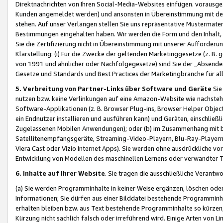
Direktnachrichten von Ihren Social-Media-Websites einfügen. vorausg
Kunden angemeldet werden) und ansonsten in Übereinstimmung mit der
stehen. Auf unser Verlangen stellen Sie uns repräsentative Mustermater
Bestimmungen eingehalten haben. Wir werden die Form und den Inhalt, di
Sie die Zertifizierung nicht in Übereinstimmung mit unserer Aufforderu
Klarstellung: (i) Für die Zwecke der geltenden Marketinggesetze (z. 
von 1991 und ähnlicher oder Nachfolgegesetze) sind Sie der „Absender“ j
Gesetze und Standards und Best Practices der Marketingbranche für 
5. Verbreitung von Partner-Links über Software und Geräte
Sie
nutzen bzw. keine Verlinkungen auf eine Amazon-Website wie nachsteh
Software-Applikationen (z. B. Browser Plug-ins, Browser Helper Objec
ein Endnutzer installieren und ausführen kann) und Geräten, einschlie
Zugelassenen Mobilen Anwendungen); oder (b) im Zusammenhang mit bzw.
Satellitenempfangsgeräte, Streaming-Video-Playern, Blu-Ray-Playern 
Viera Cast oder Vizio Internet Apps). Sie werden ohne ausdrückliche v
Entwicklung von Modellen des maschinellen Lernens oder verwandter 
6. Inhalte auf Ihrer Website
. Sie tragen die ausschließliche Verantwo
(a) Sie werden Programminhalte in keiner Weise ergänzen, löschen oder
Informationen; Sie dürfen aus einer Bilddatei bestehende Programminhal
erhalten bleiben bzw. aus Text bestehende Programminhalte so kürzen, 
Kürzung nicht sachlich falsch oder irreführend wird. Einige Arten von L