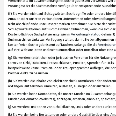
Werbeinhalte im Zusammenhang mit Suchergebnissen verwendet werden,
vorausgesetzt die Suchmaschine verfügt über entsprechende Ausschlu
(f) Sie werden nicht auf Schlagwörter, Suchbegriffe oder andere Ident
Amazon oder unseren verbundenen Unternehmen oder Abwandlungen bzw
nicht abschließende Liste unserer Marken entnehmen Sie bitte der Nich
Schlagwortauktionen auf Suchmaschinen teilnehmen, wenn die sich da
Kostenpflichtige Suchplatzierung (wie im
Vergütungskatalog
definiert
Suchmaschinen Links zur Verfügung stellen, damit Sie bei allgemeinen I
kostenfreien Suchergebnissen) auftauchen, solange Sie die
Vereinbaru
auf Ihre Website leiten und nicht unmittelbar oder mittelbar über eine
(g) Sie werden natürlichen oder juristischen Personen für die Nutzung 
Form von Geld, Rabatten, Preisnachlässen, Punkten, Spenden für Hilfs
beispielsweise keine Prämien- oder Treueprogramme auflegen, die Anrei
Partner-Links zu besuchen.
(h) Sie werden die Inhalte von elektronischen Formularen oder anderem M
abfangen, aufzeichnen, umleiten, auslesen, auslegen oder ausfüllen.
(i) Sie werden keine Kontodaten, die unsere Kunden im Zusammenhang 
Kunden der Amazon-Websites), abfragen, erheben, einholen, speichern,
(j) Sie werden Funktionen von Schaltflächen, Links oder andere Funkti
(k) Sie werden keine Bestellungen oder andere Geschäfte über eine Ama