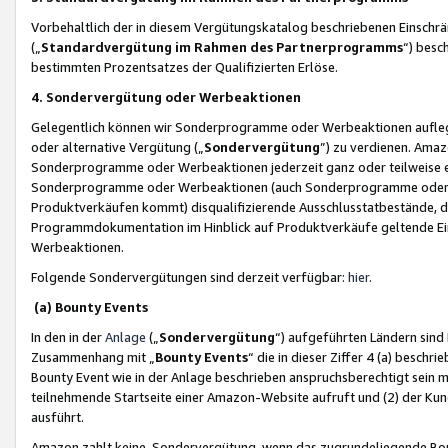
Vorbehaltlich der in diesem Vergütungskatalog beschriebenen Einschr
(„
Standardvergütung im Rahmen des Partnerprogramms
“) besc
bestimmten Prozentsatzes der Qualifizierten Erlöse.
4. Sondervergütung oder Werbeaktionen
Gelegentlich können wir Sonderprogramme oder Werbeaktionen auflegen,
oder alternative Vergütung („
Sondervergütung
”) zu verdienen. Amazo
Sonderprogramme oder Werbeaktionen jederzeit ganz oder teilweise einz
Sonderprogramme oder Werbeaktionen (auch Sonderprogramme oder We
Produktverkäufen kommt) disqualifizierende Ausschlusstatbestände, di
Programmdokumentation im Hinblick auf Produktverkäufe geltende E
Werbeaktionen.
Folgende Sondervergütungen sind derzeit verfügbar:
hier
.
(a) Bounty Events
In den in der
Anlage
(„
Sondervergütung
“) aufgeführten Ländern sind
Zusammenhang mit „
Bounty Events
“ die in dieser Ziffer 4 (a) besch
Bounty Event wie in der Anlage beschrieben anspruchsberechtigt sein mu
teilnehmende Startseite einer Amazon-Website aufruft und (2) der Kun
ausführt.
Amazon zahlt keine Sondervergütung, wenn das zugrundeliegende Boun