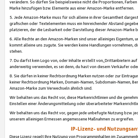
verändern. So dürfen Sie beispielsweise nicht die Proportionen, Farb
Marke hinzufügen bzw. Elemente aus einer Amazon-Marke entfernen.
5. Jede Amazon-Marke muss für sich alleine in ihrer Gesamtheit darge
grafischen oder Textelementen muss ein hinreichender Abstand gegebe
platzieren, der die Lesbarkeit oder Darstellung dieser Amazon-Marke b
6. Alle Rechte an den Amazon-Marken sind unser alleiniges Eigentum, 
kommt alleine uns zugute. Sie werden keine Handlungen vornehmen, 
stehen.
7. Du darfst kein Logo von, oder Inhalte erstellt von,
Drittanbietern au
anderweitig verwenden, es sei denn, du hast von diesem Verkäufer oder
8. Sie dürfen in keiner Rechtsordnung Marken nutzen oder zur Eintragu
keiner Rechtsordnung Marken, Domain-Namen, Subdomain-Namen, Benu
Amazon-Marke zum Verwechseln ähnlich sind.
Wir behalten uns das Recht vor, diese Markenrichtlinien und die gene
Einstellen einer Änderungsmitteilung oder überarbeiteter Markenricht
Wir behalten uns das Recht vor, gegen jede unbefugte Nutzung bzw. jede 
unserem alleinigen Ermessen angemessene Maßnahmen zu ergreifen.
IP-Lizenz- und Nutzungsan
Diese Lizenz regelt Ihre Nutzung von Programminhalten im Zusammen