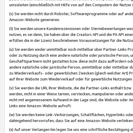
umzuleiten (einschließlich mit Hilfe von auf den Computern der Nutzer i
(s) Sie werden nicht durch Roboter, Softwareprogramme oder auf andere
Amazon-Website generieren.
(t) Sie werden unsere Kundenrezensionen oder Sternebewertungen wed
nutzen, es sei denn, Sie haben über die Creators API und die PA API e
erfüllen die in der Lizenz beschriebenen Voraussetzungen für die Nutzu
(u) Sie werden weder unmittelbar noch mittelbar über Partner-Links P
oder zu Nutzung durch eine andere natürliche oder juristische Person,
Geschäftspartnern nicht gestatten bzw. diese nicht dazu auffordern od
andere natürliche oder juristische Person, unmittelbar oder mittelbar
zu Wiederverkaufs- oder gewerblichen Zwecken (gleich welcher Art) 
auf Ihrer Website zum Wiederverkauf oder für gewerbliche Nutzungen 
(v) Sie werden die URL Ihrer Website, die die Partner-Links enthält b
werden, nicht in einer Weise tarnen, verstecken, manipulieren oder and
nicht mit angemessenem Aufwand in der Lage sind, die Website oder A
Links eine Amazon-Website aufruft.
(w) Sie werden keine Link-Verkürzungen, Schaltflächen, Hyperlinks ode
dahingehend hervorrufen, dass Sie auf eine Amazon-Website verlinken
(x) Auf unser Verlangen hin legen Sie uns eine schriftliche Bestätigung