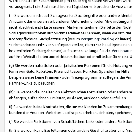
Werbeinhalte im Zusammenhang mit Suchergebnissen verwendet werden,
vorausgesetzt die Suchmaschine verfügt über entsprechende Ausschlu
(f) Sie werden nicht auf Schlagwörter, Suchbegriffe oder andere Ident
Amazon oder unseren verbundenen Unternehmen oder Abwandlungen bzw
nicht abschließende Liste unserer Marken entnehmen Sie bitte der Nich
Schlagwortauktionen auf Suchmaschinen teilnehmen, wenn die sich da
Kostenpflichtige Suchplatzierung (wie im
Vergütungskatalog
definiert
Suchmaschinen Links zur Verfügung stellen, damit Sie bei allgemeinen I
kostenfreien Suchergebnissen) auftauchen, solange Sie die
Vereinbaru
auf Ihre Website leiten und nicht unmittelbar oder mittelbar über eine
(g) Sie werden natürlichen oder juristischen Personen für die Nutzung 
Form von Geld, Rabatten, Preisnachlässen, Punkten, Spenden für Hilfs
beispielsweise keine Prämien- oder Treueprogramme auflegen, die Anrei
Partner-Links zu besuchen.
(h) Sie werden die Inhalte von elektronischen Formularen oder anderem M
abfangen, aufzeichnen, umleiten, auslesen, auslegen oder ausfüllen.
(i) Sie werden keine Kontodaten, die unsere Kunden im Zusammenhang 
Kunden der Amazon-Websites), abfragen, erheben, einholen, speichern,
(j) Sie werden Funktionen von Schaltflächen, Links oder andere Funkti
(k) Sie werden keine Bestellungen oder andere Geschäfte über eine Ama