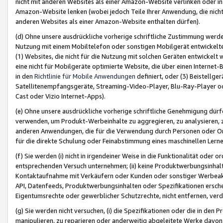
nicht mit anderen Websites als einer Amazon-Website verlinken oder i
Amazon-Website lenken (wobei jedoch Teile Ihrer Anwendung, die nich
anderen Websites als einer Amazon-Website enthalten dürfen).
(d) Ohne unsere ausdrückliche vorherige schriftliche Zustimmung werd
Nutzung mit einem Mobiltelefon oder sonstigen Mobilgerät entwickelt
(1) Websites, die nicht für die Nutzung mit solchen Geräten entwickelt
eine nicht für Mobilgeräte optimierte Website, die über einen Interne
in den
Richtlinie für Mobile Anwendungen
definiert, oder (3) Beistellge
Satellitenempfangsgeräte, Streaming-Video-Player, Blu-Ray-Player ode
Cast oder Vizio Internet-Apps).
(e) Ohne unsere ausdrückliche vorherige schriftliche Genehmigung dürfe
verwenden, um Produkt-Werbeinhalte zu aggregieren, zu analysieren, 
anderen Anwendungen, die für die Verwendung durch Personen oder Or
für die direkte Schulung oder Feinabstimmung eines maschinellen Lern
(f) Sie werden (i) nicht in irgendeiner Weise in die Funktionalität ode
entsprechenden Versuch unternehmen; (ii) keine Produktwerbungsinha
Kontaktaufnahme mit Verkäufern oder Kunden oder sonstiger Werbeaktiv
API, Datenfeeds, Produktwerbungsinhalten oder Spezifikationen erschei
Eigentumsrechte oder gewerblicher Schutzrechte, nicht entfernen, verd
(g) Sie werden nicht versuchen, (i) die Spezifikationen oder die in de
manipulieren, zu reparieren oder anderweitig abgeleitete Werke davon z