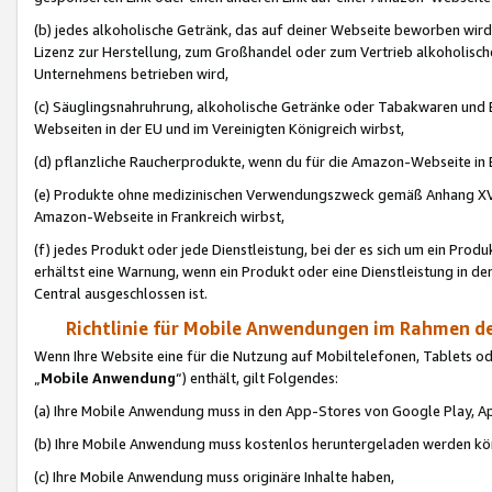
(b) jedes alkoholische Getränk, das auf deiner Webseite beworben wird
Lizenz zur Herstellung, zum Großhandel oder zum Vertrieb alkoholisch
Unternehmens betrieben wird,
(c) Säuglingsnahruhrung, alkoholische Getränke oder Tabakwaren und E
Webseiten in der EU und im Vereinigten Königreich wirbst,
(d) pflanzliche Raucherprodukte, wenn du für die Amazon-Webseite in B
(e) Produkte ohne medizinischen Verwendungszweck gemäß Anhang XVI 
Amazon-Webseite in Frankreich wirbst,
(f) jedes Produkt oder jede Dienstleistung, bei der es sich um ein Prod
erhältst eine Warnung, wenn ein Produkt oder eine Dienstleistung in de
Central ausgeschlossen ist.
Richtlinie für Mobile Anwendungen im Rahmen de
Wenn Ihre Website eine für die Nutzung auf Mobiltelefonen, Tablets 
„
Mobile Anwendung
“) enthält, gilt Folgendes:
(a) Ihre Mobile Anwendung muss in den App-Stores von Google Play, A
(b) Ihre Mobile Anwendung muss kostenlos heruntergeladen werden könn
(c) Ihre Mobile Anwendung muss originäre Inhalte haben,