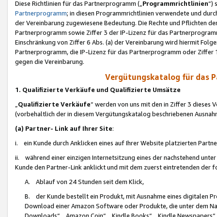
Diese Richtlinien für das Partnerprogramm („
Programmrichtlinien
“)
Partnerprogramm
; in diesen Programmrichtlinien verwendete und durch
der Vereinbarung zugewiesene Bedeutung. Die Rechte und Pflichten de
Partnerprogramm sowie Ziffer 3 der IP-Lizenz für das Partnerprogram
Einschränkung von Ziffer 6 Abs. (a) der Vereinbarung wird hiermit Fol
Partnerprogramm, die IP-Lizenz für das Partnerprogramm oder Ziffer 1
gegen die Vereinbarung.
Vergütungskatalog für das 
1. Qualifizierte Verkäufe und Qualifizierte Umsätze
„
Qualifizierte Verkäufe
“ werden von uns mit den in Ziffer 3 diese
(vorbehaltlich der in diesem Vergütungskatalog beschriebenen Ausnah
(a) Partner- Link auf Ihrer Site
:
i. ein Kunde durch Anklicken eines auf Ihrer Website platzierten Part
ii. während einer einzigen Internetsitzung eines der nachstehend unter (i)
Kunde den Partner-Link anklickt und mit dem zuerst eintretenden der f
A. Ablauf von 24 Stunden seit dem Klick,
B. der Kunde bestellt ein Produkt, mit Ausnahme eines digitalen P
Download einer Amazon Software oder Produkte, die unter dem N
Downloads“, „Amazon Coin“, „Kindle Books“, „Kindle Newspapers“, „