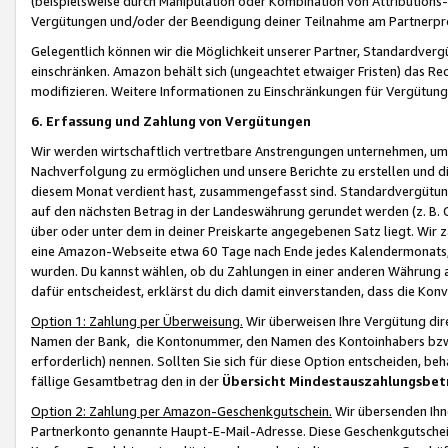
(beispielsweise durch Manipulation oder Kombination von Attributions-
Vergütungen und/oder der Beendigung deiner Teilnahme am Partnerp
Gelegentlich können wir die Möglichkeit unserer Partner, Standardv
einschränken. Amazon behält sich (ungeachtet etwaiger Fristen) das Re
modifizieren. Weitere Informationen zu Einschränkungen für Vergütung
6. Erfassung und Zahlung von Vergütungen
Wir werden wirtschaftlich vertretbare Anstrengungen unternehmen, um 
Nachverfolgung zu ermöglichen und unsere Berichte zu erstellen und di
diesem Monat verdient hast, zusammengefasst sind. Standardvergütung
auf den nächsten Betrag in der Landeswährung gerundet werden (z. B. C
über oder unter dem in deiner Preiskarte angegebenen Satz liegt. Wir
eine Amazon-Webseite etwa 60 Tage nach Ende jedes Kalendermonats, i
wurden. Du kannst wählen, ob du Zahlungen in einer anderen Währung
dafür entscheidest, erklärst du dich damit einverstanden, dass die K
Option 1: Zahlung per Überweisung.
Wir überweisen Ihre Vergütung dir
Namen der Bank, die Kontonummer, den Namen des Kontoinhabers bzw. a
erforderlich) nennen. Sollten Sie sich für diese Option entscheiden, be
fällige Gesamtbetrag den in der
Übersicht Mindestauszahlungsbet
Option 2: Zahlung per Amazon-Geschenkgutschein.
Wir übersenden Ihne
Partnerkonto genannte Haupt-E-Mail-Adresse. Diese Geschenkgutschei