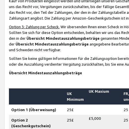
Kauf von Produkten eingelöst werden und unterliegen unseren Geschäf
uns das Recht vor, Vergütungen zurückzuhalten, bis der fällige Gesamt
das Recht vor, den Teil der Zahlungen, der den in der Zahlungstabelle 
Zahlungsart angibst. Die Zahlung per Amazon-Geschenkgutschein ist in
Option 3: Zahlung per Scheck.
Wir übersenden Ihnen einen Scheck in Höh
Sollten Sie sich für diese Option entscheiden, behalten wir uns das Rec
den in der
Übersicht Mindestauszahlungsbeträge
genannten Mindest
der
Übersicht Mindestauszahlungsbeträge
angegebene Bearbeitung
und Schweden nicht verfügbar.
Sollten Sie keine gültigen Informationen für die Zahlungsoption bereit
oder die Auszahlung verdienter Vergütung zurückhalten, bis Sie eine A
Übersicht Mindestauszahlungsbeträge
UK Maxium
UK
FR,
Minimum
un
Option 1 (Überweisung)
25£
25
£5,000
Option 2
25£
25
(Geschenkgutschein)