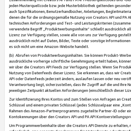
jeden Musterquellcode bzw. jede Musterbibliothek geltenden gesonder
auch Spezifikationen, Benutzerhandbücher, Anleitungen, Begleitmaterial
denen die für die ordnungsgemäße Nutzung von Creators API und PA A
technischen Anforderungen und Test- und Leistungskriterien (zusammen
verwendete Begriff „Produktwerbungsinhalte“ schließt ausdrücklich al
Lizenz zur Verfügung stellen, sowie alle von uns zur Verfügung gestel
ausdrücklich nicht auf Daten, Bilder, Texte oder sonstige Informatione
es sich nicht um eine Amazon-Website handelt.
(b) Abrufen von Produktwerbungsinhalten. Sie können Produkt-Werbein
ausdrückliche vorherige schriftliche Genehmigung erteilt haben, könn
wir über die Creators API Feeds zur Verfügung stellen. Wenn Sie Produk
Nutzung von Datenfeeds dieser Lizenz. Sie erkennen an, dass wir Creat
API oder Datenfeeds jederzeit ändern, auslaufen lassen oder neu veröffe
Verantwortung liegt, sicherzustellen, dass Ihr Zugriff auf die und Ihr
jeweiligen Zeitpunkt aktuellen Anforderungen (einschließlich dieser Liz
Zur Identifizierung Ihres Kontos und zum Stellen von Anfragen an Crea
Schlüssel und einem privaten Schlüssel (jedes Schlüsselpaar eine „Kon
Rahmen des Amazon-Partnerprogramms zugeteilte Partner-ID oder ein
Kontokennungen über den Creators API und PA API Kontoerstellungspro
Um Programmwerbeinhalte über die Creators API Dienste zu erhalten, m