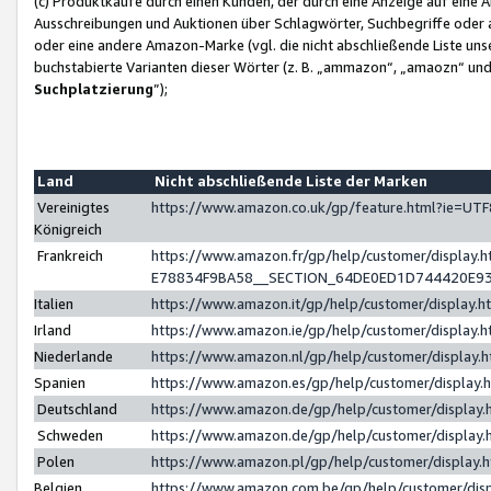
(c) Produktkäufe durch einen Kunden, der durch eine Anzeige auf eine 
Ausschreibungen und Auktionen über Schlagwörter, Suchbegriffe oder 
oder eine andere Amazon-Marke (vgl. die nicht abschließende Liste un
buchstabierte Varianten dieser Wörter (z. B. „ammazon“, „amaozn“ und „
Suchplatzierung
”);
Land
Nicht abschließende Liste der Marken
Vereinigtes
https://www.amazon.co.uk/gp/feature.html?ie=U
Königreich
Frankreich
https://www.amazon.fr/gp/help/customer/displa
E78834F9BA58__SECTION_64DE0ED1D744420E9
Italien
https://www.amazon.it/gp/help/customer/display
Irland
https://www.amazon.ie/gp/help/customer/displa
Niederlande
https://www.amazon.nl/gp/help/customer/display
Spanien
https://www.amazon.es/gp/help/customer/display
Deutschland
https://www.amazon.de/gp/help/customer/displa
Schweden
https://www.amazon.de/gp/help/customer/displa
Polen
https://www.amazon.pl/gp/help/customer/display
Belgien
https://www.amazon.com.be/gp/help/customer/d