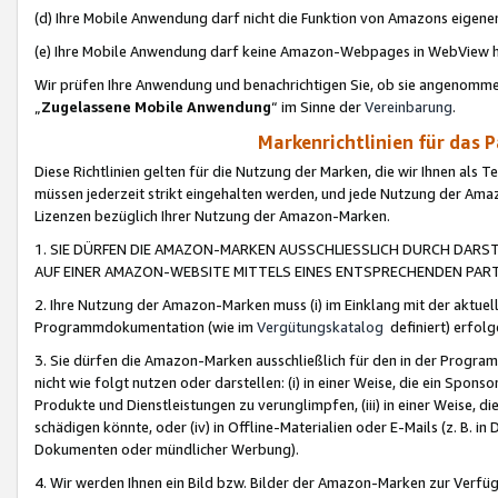
(d) Ihre Mobile Anwendung darf nicht die Funktion von Amazons eige
(e) Ihre Mobile Anwendung darf keine Amazon-Webpages in WebView 
Wir prüfen Ihre Anwendung und benachrichtigen Sie, ob sie angenomm
„
Zugelassene Mobile Anwendung
“ im Sinne der
Vereinbarung
.
Markenrichtlinien für das 
Diese Richtlinien gelten für die Nutzung der Marken, die wir Ihnen als 
müssen jederzeit strikt eingehalten werden, und jede Nutzung der Ama
Lizenzen bezüglich Ihrer Nutzung der Amazon-Marken.
1. SIE DÜRFEN DIE AMAZON-MARKEN AUSSCHLIESSLICH DURCH DARS
AUF EINER AMAZON-WEBSITE MITTELS EINES ENTSPRECHENDEN PART
2. Ihre Nutzung der Amazon-Marken muss (i) im Einklang mit der aktuells
Programmdokumentation (wie im
Vergütungskatalog
definiert) erfolg
3. Sie dürfen die Amazon-Marken ausschließlich für den in der Progr
nicht wie folgt nutzen oder darstellen: (i) in einer Weise, die ein Spo
Produkte und Dienstleistungen zu verunglimpfen, (iii) in einer Weise
schädigen könnte, oder (iv) in Offline-Materialien oder E-Mails (z. B.
Dokumenten oder mündlicher Werbung).
4. Wir werden Ihnen ein Bild bzw. Bilder der Amazon-Marken zur Verfüg