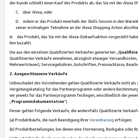
der Kunde schließt einen Kauf des Produkts ab, das Sie mit der Alexa 
C. über Alexa, oder
D. indem er das Produkt innerhalb der Skills Session in den Waren
seiner erstmaligen Teilnahme an der Alexa Shopping Action abschlie
iii. das Produkt, das Sie mit der Alexa-Einkaufsaktion vorgestellt ha
ihm bezahlt.
Die aus den einzelnen Qualifizierten Verkäufen generierten „
Qualifizi
Qualifizierten Verkäufe einnehmen, abzüglich etwaiger Versandkosten
Mehrwertsteuer), Servicegebühren, Gutschriften, Preisnachlässe, Bear
2. Ausgeschlossene Verkäufe
Unbeschadet des Vorstehenden gelten Qualifizierte Verkäufe nicht als
Vergütungskatalog für das Partnerprogramm oder andere Bestimmungen,
wir jeweils für das Partnerprogramm festlegen, einschließlich der jewe
„
Programmdokumentation
“).
Ferner gelten folgende Verkäufe, die andernfalls Qualifizierte Verkä
(a) Produktkäufe, die nach Beendigung Ihrer
Vereinbarung
erfolgen;
(b) Produktbestellungen, bei denen eine Stornierung, Rückgabe oder R