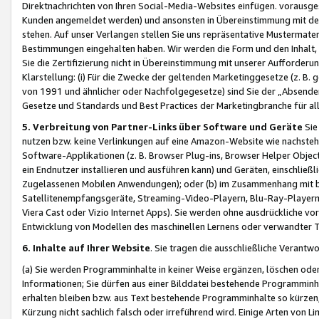
Direktnachrichten von Ihren Social-Media-Websites einfügen. vorausg
Kunden angemeldet werden) und ansonsten in Übereinstimmung mit der
stehen. Auf unser Verlangen stellen Sie uns repräsentative Mustermater
Bestimmungen eingehalten haben. Wir werden die Form und den Inhalt, di
Sie die Zertifizierung nicht in Übereinstimmung mit unserer Aufforderu
Klarstellung: (i) Für die Zwecke der geltenden Marketinggesetze (z. 
von 1991 und ähnlicher oder Nachfolgegesetze) sind Sie der „Absender“ j
Gesetze und Standards und Best Practices der Marketingbranche für 
5. Verbreitung von Partner-Links über Software und Geräte
Sie
nutzen bzw. keine Verlinkungen auf eine Amazon-Website wie nachsteh
Software-Applikationen (z. B. Browser Plug-ins, Browser Helper Objec
ein Endnutzer installieren und ausführen kann) und Geräten, einschlie
Zugelassenen Mobilen Anwendungen); oder (b) im Zusammenhang mit bzw.
Satellitenempfangsgeräte, Streaming-Video-Playern, Blu-Ray-Playern 
Viera Cast oder Vizio Internet Apps). Sie werden ohne ausdrückliche v
Entwicklung von Modellen des maschinellen Lernens oder verwandter 
6. Inhalte auf Ihrer Website
. Sie tragen die ausschließliche Verantwo
(a) Sie werden Programminhalte in keiner Weise ergänzen, löschen oder
Informationen; Sie dürfen aus einer Bilddatei bestehende Programminhal
erhalten bleiben bzw. aus Text bestehende Programminhalte so kürzen, 
Kürzung nicht sachlich falsch oder irreführend wird. Einige Arten von L