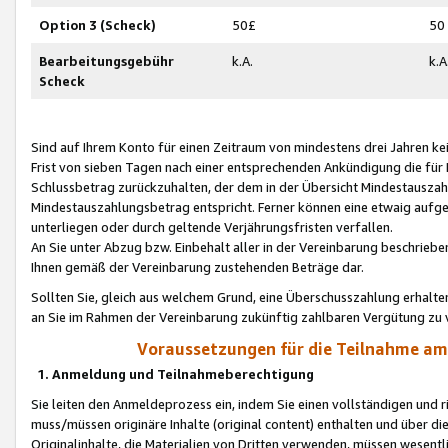
Option 3 (Scheck)
50£
50
Bearbeitungsgebühr
k.A.
k.A
Scheck
Sind auf Ihrem Konto für einen Zeitraum von mindestens drei Jahren kein
Frist von sieben Tagen nach einer entsprechenden Ankündigung die für
Schlussbetrag zurückzuhalten, der dem in der Übersicht Mindestausz
Mindestauszahlungsbetrag entspricht. Ferner können eine etwaig aufg
unterliegen oder durch geltende Verjährungsfristen verfallen.
An Sie unter Abzug bzw. Einbehalt aller in der Vereinbarung beschrieb
Ihnen gemäß der Vereinbarung zustehenden Beträge dar.
Sollten Sie, gleich aus welchem Grund, eine Überschusszahlung erhalte
an Sie im Rahmen der Vereinbarung zukünftig zahlbaren Vergütung zu 
Voraussetzungen für die Teilnahme a
1. Anmeldung und Teilnahmeberechtigung
Sie leiten den Anmeldeprozess ein, indem Sie einen vollständigen und 
muss/müssen originäre Inhalte (original content) enthalten und über d
Originalinhalte, die Materialien von Dritten verwenden, müssen wese