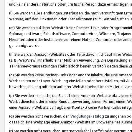
und keine andere natürliche oder juristische Person dazu ermächtigen, a
(l) Sie werden alle Handlungen unterlassen, die nach vernünftigem Erme
Website, auf der Funktionen oder Transaktionen (zum Beispiel suchen, s
(m) Sie werden auf Ihrer Website keine Partner-Links oder Programmin
Spionagesoftware, Schadsoftware, Computerviren, Würmern, Trojaner
Herunterladen oder Installieren auf einem Nutzer-Computer oder ande
genehmigt wurden.
(n) Sie werden Amazon-Websites oder Teile davon nicht auf Ihrer Websi
(z. B., WebView) innerhalb einer Mobilen Anwendung. Die Darstellung ein
Teilnahmevoraussetzungen stellt jedoch keinen Verstoß gegen diese Zif
(o) Sie werden keine Partner-Links oder andere Inhalte, die eine Am
Werbeseiten oder Layer-Werbung einstellen oder bereitstellen, mit Au
bewerben, die eng mit dem auf Ihrer Website befindlichen Material z
(p) Sie werden in Inhalte, die Sie auf einer Amazon-Website platzier
Werbediensten oder in einer Kundenbewertung, einem Forum, einem Wun
einer Amazon-Website verfügbaren Kontext) keine Partner-Links integr
(q) Sie werden nicht versuchen, den
Vergütungskatalog
zu umgehen oder
dass sich eine Webpage einer Amazon-Website im Browser eines Kunden 
(r) Sie werden nicht versuchen, Internetverkehr (Traffic) oder Vergü