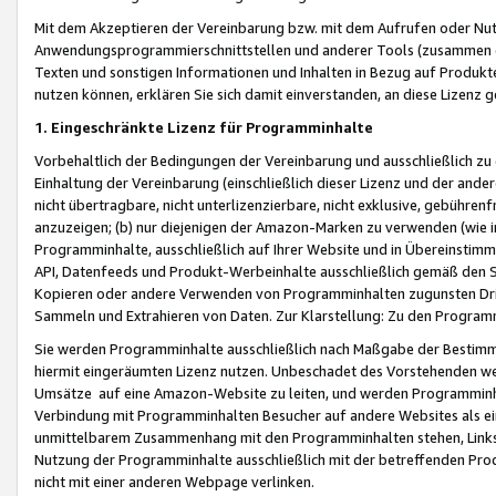
Mit dem Akzeptieren der Vereinbarung bzw. mit dem Aufrufen oder Nutz
Anwendungsprogrammierschnittstellen und anderer Tools (zusammen die
Texten und sonstigen Informationen und Inhalten in Bezug auf Produkte
nutzen können, erklären Sie sich damit einverstanden, an diese Lizenz 
1. Eingeschränkte Lizenz für Programminhalte
Vorbehaltlich der Bedingungen der Vereinbarung und ausschließlich z
Einhaltung der Vereinbarung (einschließlich dieser Lizenz und der ande
nicht übertragbare, nicht unterlizenzierbare, nicht exklusive, gebühren
anzuzeigen; (b) nur diejenigen der Amazon-Marken zu verwenden (wie in 
Programminhalte, ausschließlich auf Ihrer Website und in Übereinstimmu
API, Datenfeeds und Produkt-Werbeinhalte ausschließlich gemäß den Spe
Kopieren oder andere Verwenden von Programminhalten zugunsten Dri
Sammeln und Extrahieren von Daten. Zur Klarstellung: Zu den Program
Sie werden Programminhalte ausschließlich nach Maßgabe der Besti
hiermit eingeräumten Lizenz nutzen. Unbeschadet des Vorstehenden we
Umsätze auf eine Amazon-Website zu leiten, und werden Programminhal
Verbindung mit Programminhalten Besucher auf andere Websites als ein
unmittelbarem Zusammenhang mit den Programminhalten stehen, Links z
Nutzung der Programminhalte ausschließlich mit der betreffenden Pr
nicht mit einer anderen Webpage verlinken.