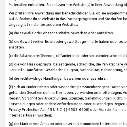
Materialien enthalten. Sie müssen Ihre Website(s) in Ihrer Anwendung ide
Wir prüfen Ihre Anwendung und benachrichtigen Sie, ob sie angenommen
auf Aufnahme Ihrer Website in das Partnerprogramm und Sie dürfen kei
Ungeeignet sind unter anderem Websites:
(a) die sexuelle oder obszöne Inhalte bewerben oder enthalten;
(b) die Gewalt verherrlichen oder gewalttätige Inhalte haben oder pot
anstiften,;
(c) die falsche, irreführende, diffamierende oder verleumderische Inha
(d) die von Hass geprägte, belästigende, schädliche, die Privatsphäre v
Herkunft, Hautfarbe, Geschlecht, Religion, Nationalität, Behinderung, 
(e) die rechtswidrige Handlungen bewerben oder ausführen;
(f) sich an Kinder richten oder wissentlich personenbezogene Daten vo
geltenden Gesetzen definiert) erheben, verwenden oder offenlegen, Vo
Regeln, Vorschriften, Anordnungen, Lizenzen, Genehmigungen, Richtlini
Entscheidungen oder andere Anforderungen einer zuständigen Regierung
Privacy Protection Act (15 U.S.C. §§ 6501-6506) oder Vorschriften, di
Internet erlassen wurden);
(g) die Marken von Amazon oder unseren verbundenen Unternehmen b