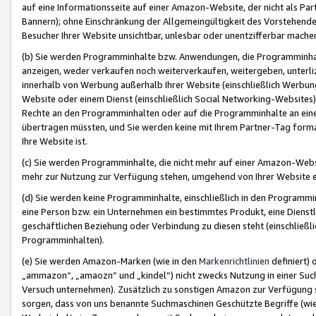
auf eine Informationsseite auf einer Amazon-Website, der nicht als Part
Bannern); ohne Einschränkung der Allgemeingültigkeit des Vorstehende
Besucher Ihrer Website unsichtbar, unlesbar oder unentzifferbar mache
(b) Sie werden Programminhalte bzw. Anwendungen, die Programminhalt
anzeigen, weder verkaufen noch weiterverkaufen, weitergeben, unterli
innerhalb von Werbung außerhalb Ihrer Website (einschließlich Werbun
Website oder einem Dienst (einschließlich Social Networking-Website
Rechte an den Programminhalten oder auf die Programminhalte an eine a
übertragen müssten, und Sie werden keine mit Ihrem Partner-Tag formati
Ihre Website ist.
(c) Sie werden Programminhalte, die nicht mehr auf einer Amazon-Websit
mehr zur Nutzung zur Verfügung stehen, umgehend von Ihrer Website e
(d) Sie werden keine Programminhalte, einschließlich in den Programmin
eine Person bzw. ein Unternehmen ein bestimmtes Produkt, eine Dienstle
geschäftlichen Beziehung oder Verbindung zu diesen steht (einschließli
Programminhalten).
(e) Sie werden Amazon-Marken (wie in den
Markenrichtlinien
definiert) 
„ammazon“, „amaozn“ und „kindel“) nicht zwecks Nutzung in einer Suc
Versuch unternehmen). Zusätzlich zu sonstigen Amazon zur Verfügung 
sorgen, dass von uns benannte Suchmaschinen Geschützte Begriffe (wie 