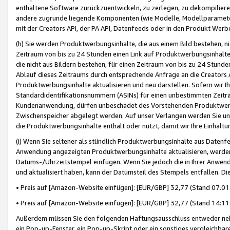
enthaltene Software zurückzuentwickeln, zu zerlegen, zu dekompilier
andere zugrunde liegende Komponenten (wie Modelle, Modellparameter
mit der Creators API, der PA API, Datenfeeds oder in den Produkt Werb
(h) Sie werden Produktwerbungsinhalte, die aus einem Bild bestehen, ni
Zeitraum von bis zu 24 Stunden einen Link auf Produktwerbungsinhalte
die nicht aus Bildern bestehen, für einen Zeitraum von bis zu 24 Stund
Ablauf dieses Zeitraums durch entsprechende Anfrage an die Creators 
Produktwerbungsinhalte aktualisieren und neu darstellen. Sofern wir Ih
Standardidentifikationsnummern (ASINs) für einen unbestimmten Zeitra
Kundenanwendung, dürfen unbeschadet des Vorstehenden Produktwerbu
Zwischenspeicher abgelegt werden. Auf unser Verlangen werden Sie un
die Produktwerbungsinhalte enthält oder nutzt, damit wir Ihre Einhalt
(i) Wenn Sie seltener als stündlich Produktwerbungsinhalte aus Datenfe
Anwendung angezeigten Produktwerbungsinhalte aktualisieren, werden 
Datums-/Uhrzeitstempel einfügen. Wenn Sie jedoch die in Ihrer Anwe
und aktualisiert haben, kann der Datumsteil des Stempels entfallen. Dies
• Preis auf [Amazon-Website einfügen]: [EUR/GBP] 32,77 (Stand 07.01.
• Preis auf [Amazon-Website einfügen]: [EUR/GBP] 32,77 (Stand 14:11 
Außerdem müssen Sie den folgenden Haftungsausschluss entweder neb
ein Pop-up-Fenster, ein Pop-up-Skript oder ein sonstiges vergleichba