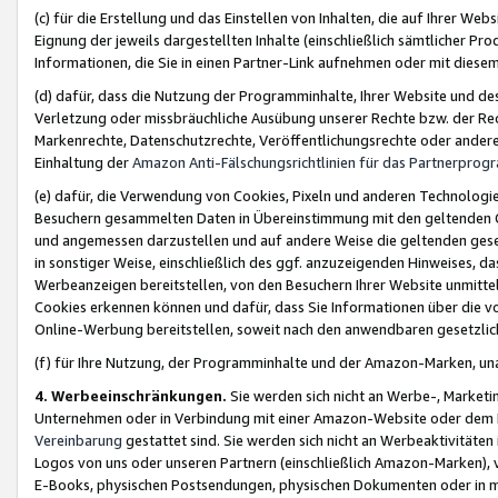
(c) für die Erstellung und das Einstellen von Inhalten, die auf Ihrer We
Eignung der jeweils dargestellten Inhalte (einschließlich sämtlicher 
Informationen, die Sie in einen Partner-Link aufnehmen oder mit diese
(d) dafür, dass die Nutzung der Programminhalte, Ihrer Website und des 
Verletzung oder missbräuchliche Ausübung unserer Rechte bzw. der Recht
Markenrechte, Datenschutzrechte, Veröffentlichungsrechte oder anderer
Einhaltung der
Amazon Anti-Fälschungsrichtlinien für das Partnerpro
(e) dafür, die Verwendung von Cookies, Pixeln und anderen Technologien
Besuchern gesammelten Daten in Übereinstimmung mit den geltenden Ge
und angemessen darzustellen und auf andere Weise die geltenden geset
in sonstiger Weise, einschließlich des ggf. anzuzeigenden Hinweises, d
Werbeanzeigen bereitstellen, von den Besuchern Ihrer Website unmitte
Cookies erkennen können und dafür, dass Sie Informationen über die v
Online-Werbung bereitstellen, soweit nach den anwendbaren gesetzlic
(f) für Ihre Nutzung, der Programminhalte und der Amazon-Marken, u
4. Werbeeinschränkungen.
Sie werden sich nicht an Werbe-, Market
Unternehmen oder in Verbindung mit einer Amazon-Website oder dem Pa
Vereinbarung
gestattet sind. Sie werden sich nicht an Werbeaktivitäten
Logos von uns oder unseren Partnern (einschließlich Amazon-Marken), 
E-Books, physischen Postsendungen, physischen Dokumenten oder in 