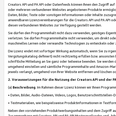
Creators API und PA API oder Datenfeeds können Ihnen den Zugriff auf D
oder mehreren verbundenen Websites angebotenen Produkte ermögliche
Daten, Bilder, Texte oder sonstigen Informationen oder Inhalte zuzugre
anwendbaren Lizenzvereinbarungen für die Creators API und PA API od
diesen verbundenen Websites zur Verfügung gestellt werden.
Sie dürfen den Programminhalt nicht dazu verwenden, geistiges Eigent
verletzen. Sie dürfen Programminhalte nicht verwenden, um direkt ode
maschinelles Lernen oder verwandte Technologien zu entwickeln oder zu
Die Lizenz endet mit sofortiger Wirkung automatisch, wenn Sie zu irg
Vergütungskatalog definiert) nicht rechtzeitig erfüllen bzw. ansonsten
schriftliche Mitteilung an Sie ganz oder teilweise beenden. Sie werden
umgehend einstellen und sämtliche Programminhalte und Amazon-Marke
jeweils verlangt, umgehend von Ihrer Website entfernen und löschen od
2. Voraussetzungen für die Nutzung der Creators API und der P
(a)
Beschreibung
. Im Rahmen dieser Lizenz können wir Ihnen Programmi
• Daten, Bilder, Audio-Dateien, Videos, Logos, Benutzerschnittstellen-
• Textmaterialien, wie beispielsweise Produktinformationen in Textfor
Neben den vorstehenden Produktwerbungsinhalten und dem Zugriff auf 
Zusammenhang mit Creators API und PA API Musterquellcodes und -bibli