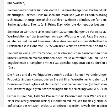
überwachen).
Sie können Produkte (und die damit zusammenhängenden Partner-Links)
hinzufügen. Partner-Links müssen auf Produkte (wie im Produktkatalog de
sich zusätzlich originäre Inhalte auf Ihrer Website befinden, die für 
Suchergebnisse, Events (z. B. Prime Day) oder die Homepages bestimmte
Sie müssen sämtliche Links und damit zusammenhängende Verweise auf z
Werbeaktion auf der jeweiligen Amazon-Website endet. Falls Sie beisp
einstellen und darauf hinweisen, dass Amazon auf ausgewählte Kleidun
Preisnachlass in Höhe von 15 % von Ihrer Website entfernen, sobald di
Sie dürfen keine unzutreffenden, überschwänglichen, täuschenden od
unsere Richtlinien, Werbeaktionen oder Preise aufstellen. Stellen Sie 
angebotenen Smartphone mit 64 GB Speicherkapazität ein, so dürfen S
führt.
Die Preise und die Verfügbarkeit von Produkten können Veränderungen 
Produkte ändern können, dürfen Sie auf Ihrer Website nur Angaben zu P
Preisen und Verfügbarkeit dargestellt sind bedienen oder (b) Sie Daten
der Lizenz festgelegten Anforderungen für die Nutzung von PA API einh
Ferner müssen Sie, falls Sie Preise für ein Produkt auf Ihrer Website in 
einer Preisvergleichsmaschine) zusammen mit Preisen für das gleiche o
außerhalb der Amazon-Website angeboten werden, jeweils den niedrigst