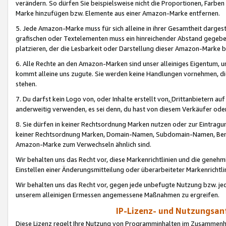
verändern. So dürfen Sie beispielsweise nicht die Proportionen, Farb
Marke hinzufügen bzw. Elemente aus einer Amazon-Marke entfernen.
5. Jede Amazon-Marke muss für sich alleine in ihrer Gesamtheit darge
grafischen oder Textelementen muss ein hinreichender Abstand gegebe
platzieren, der die Lesbarkeit oder Darstellung dieser Amazon-Marke b
6. Alle Rechte an den Amazon-Marken sind unser alleiniges Eigentum, 
kommt alleine uns zugute. Sie werden keine Handlungen vornehmen, 
stehen.
7. Du darfst kein Logo von, oder Inhalte erstellt von,
Drittanbietern au
anderweitig verwenden, es sei denn, du hast von diesem Verkäufer oder
8. Sie dürfen in keiner Rechtsordnung Marken nutzen oder zur Eintragu
keiner Rechtsordnung Marken, Domain-Namen, Subdomain-Namen, Benu
Amazon-Marke zum Verwechseln ähnlich sind.
Wir behalten uns das Recht vor, diese Markenrichtlinien und die gene
Einstellen einer Änderungsmitteilung oder überarbeiteter Markenricht
Wir behalten uns das Recht vor, gegen jede unbefugte Nutzung bzw. jede 
unserem alleinigen Ermessen angemessene Maßnahmen zu ergreifen.
IP-Lizenz- und Nutzungsan
Diese Lizenz regelt Ihre Nutzung von Programminhalten im Zusammen