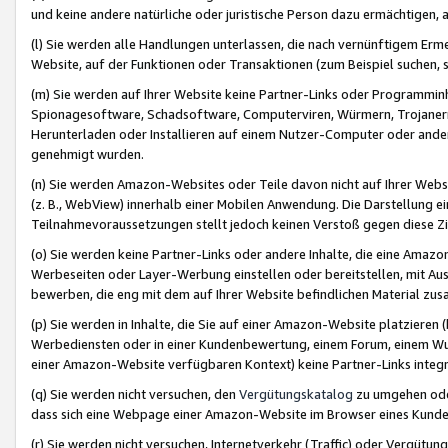
und keine andere natürliche oder juristische Person dazu ermächtigen, a
(l) Sie werden alle Handlungen unterlassen, die nach vernünftigem Erme
Website, auf der Funktionen oder Transaktionen (zum Beispiel suchen, s
(m) Sie werden auf Ihrer Website keine Partner-Links oder Programmin
Spionagesoftware, Schadsoftware, Computerviren, Würmern, Trojaner
Herunterladen oder Installieren auf einem Nutzer-Computer oder ande
genehmigt wurden.
(n) Sie werden Amazon-Websites oder Teile davon nicht auf Ihrer Websi
(z. B., WebView) innerhalb einer Mobilen Anwendung. Die Darstellung ein
Teilnahmevoraussetzungen stellt jedoch keinen Verstoß gegen diese Zif
(o) Sie werden keine Partner-Links oder andere Inhalte, die eine Am
Werbeseiten oder Layer-Werbung einstellen oder bereitstellen, mit Au
bewerben, die eng mit dem auf Ihrer Website befindlichen Material z
(p) Sie werden in Inhalte, die Sie auf einer Amazon-Website platzier
Werbediensten oder in einer Kundenbewertung, einem Forum, einem Wun
einer Amazon-Website verfügbaren Kontext) keine Partner-Links integr
(q) Sie werden nicht versuchen, den
Vergütungskatalog
zu umgehen oder
dass sich eine Webpage einer Amazon-Website im Browser eines Kunden 
(r) Sie werden nicht versuchen, Internetverkehr (Traffic) oder Vergü