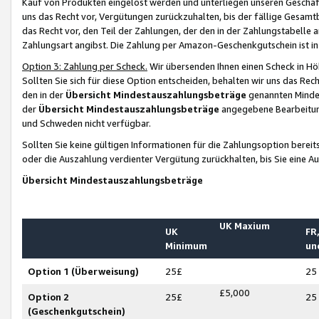
Kauf von Produkten eingelöst werden und unterliegen unseren Geschäf
uns das Recht vor, Vergütungen zurückzuhalten, bis der fällige Gesamt
das Recht vor, den Teil der Zahlungen, der den in der Zahlungstabelle 
Zahlungsart angibst. Die Zahlung per Amazon-Geschenkgutschein ist in
Option 3: Zahlung per Scheck.
Wir übersenden Ihnen einen Scheck in Höh
Sollten Sie sich für diese Option entscheiden, behalten wir uns das Rec
den in der
Übersicht Mindestauszahlungsbeträge
genannten Mindest
der
Übersicht Mindestauszahlungsbeträge
angegebene Bearbeitung
und Schweden nicht verfügbar.
Sollten Sie keine gültigen Informationen für die Zahlungsoption bereit
oder die Auszahlung verdienter Vergütung zurückhalten, bis Sie eine A
Übersicht Mindestauszahlungsbeträge
UK Maxium
UK
FR,
Minimum
un
Option 1 (Überweisung)
25£
25
£5,000
Option 2
25£
25
(Geschenkgutschein)