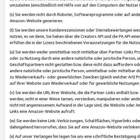
umzuleiten (einschließlich mit Hilfe von auf den Computern der Nutzer i
(s) Sie werden nicht durch Roboter, Softwareprogramme oder auf andere
Amazon-Website generieren.
(t) Sie werden unsere Kundenrezensionen oder Sternebewertungen wed
nutzen, es sei denn, Sie haben über die Creators API und die PA API e
erfüllen die in der Lizenz beschriebenen Voraussetzungen für die Nutzu
(u) Sie werden weder unmittelbar noch mittelbar über Partner-Links P
oder zu Nutzung durch eine andere natürliche oder juristische Person,
Geschäftspartnern nicht gestatten bzw. diese nicht dazu auffordern od
andere natürliche oder juristische Person, unmittelbar oder mittelbar
zu Wiederverkaufs- oder gewerblichen Zwecken (gleich welcher Art) 
auf Ihrer Website zum Wiederverkauf oder für gewerbliche Nutzungen 
(v) Sie werden die URL Ihrer Website, die die Partner-Links enthält b
werden, nicht in einer Weise tarnen, verstecken, manipulieren oder and
nicht mit angemessenem Aufwand in der Lage sind, die Website oder A
Links eine Amazon-Website aufruft.
(w) Sie werden keine Link-Verkürzungen, Schaltflächen, Hyperlinks ode
dahingehend hervorrufen, dass Sie auf eine Amazon-Website verlinken
(x) Auf unser Verlangen hin legen Sie uns eine schriftliche Bestätigung