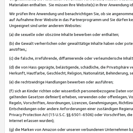
Materialien enthalten. Sie müssen Ihre Website(s) in Ihrer Anwendung ide
Wir prüfen Ihre Anwendung und benachrichtigen Sie, ob sie angenommen
auf Aufnahme Ihrer Website in das Partnerprogramm und Sie dürfen kei
Ungeeignet sind unter anderem Websites:
(a) die sexuelle oder obszöne Inhalte bewerben oder enthalten;
(b) die Gewalt verherrlichen oder gewalttätige Inhalte haben oder pot
anstiften,;
(c) die falsche, irreführende, diffamierende oder verleumderische Inha
(d) die von Hass geprägte, belästigende, schädliche, die Privatsphäre v
Herkunft, Hautfarbe, Geschlecht, Religion, Nationalität, Behinderung, 
(e) die rechtswidrige Handlungen bewerben oder ausführen;
(f) sich an Kinder richten oder wissentlich personenbezogene Daten vo
geltenden Gesetzen definiert) erheben, verwenden oder offenlegen, Vo
Regeln, Vorschriften, Anordnungen, Lizenzen, Genehmigungen, Richtlini
Entscheidungen oder andere Anforderungen einer zuständigen Regierung
Privacy Protection Act (15 U.S.C. §§ 6501-6506) oder Vorschriften, di
Internet erlassen wurden);
(g) die Marken von Amazon oder unseren verbundenen Unternehmen b