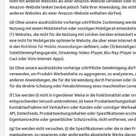
nicht mit anderen Websites als einer Amazon-Website verlinken oder i
Amazon-Website lenken (wobei jedoch Teile Ihrer Anwendung, die nich
anderen Websites als einer Amazon-Website enthalten dürfen).
(d) Ohne unsere ausdrückliche vorherige schriftliche Zustimmung werd
Nutzung mit einem Mobiltelefon oder sonstigen Mobilgerät entwickelt
(1) Websites, die nicht für die Nutzung mit solchen Geräten entwickelt
eine nicht für Mobilgeräte optimierte Website, die über einen Interne
in den
Richtlinie für Mobile Anwendungen
definiert, oder (3) Beistellge
Satellitenempfangsgeräte, Streaming-Video-Player, Blu-Ray-Player ode
Cast oder Vizio Internet-Apps).
(e) Ohne unsere ausdrückliche vorherige schriftliche Genehmigung dürfe
verwenden, um Produkt-Werbeinhalte zu aggregieren, zu analysieren, 
anderen Anwendungen, die für die Verwendung durch Personen oder Or
für die direkte Schulung oder Feinabstimmung eines maschinellen Lern
(f) Sie werden (i) nicht in irgendeiner Weise in die Funktionalität ode
entsprechenden Versuch unternehmen; (ii) keine Produktwerbungsinha
Kontaktaufnahme mit Verkäufern oder Kunden oder sonstiger Werbeaktiv
API, Datenfeeds, Produktwerbungsinhalten oder Spezifikationen erschei
Eigentumsrechte oder gewerblicher Schutzrechte, nicht entfernen, verd
(g) Sie werden nicht versuchen, (i) die Spezifikationen oder die in de
manipulieren, zu reparieren oder anderweitig abgeleitete Werke davon z