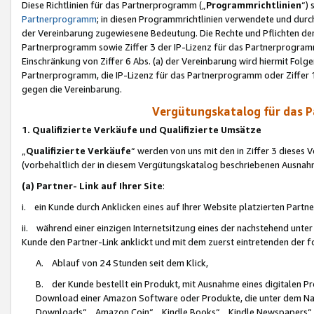
Diese Richtlinien für das Partnerprogramm („
Programmrichtlinien
“)
Partnerprogramm
; in diesen Programmrichtlinien verwendete und durch
der Vereinbarung zugewiesene Bedeutung. Die Rechte und Pflichten de
Partnerprogramm sowie Ziffer 3 der IP-Lizenz für das Partnerprogram
Einschränkung von Ziffer 6 Abs. (a) der Vereinbarung wird hiermit Fol
Partnerprogramm, die IP-Lizenz für das Partnerprogramm oder Ziffer 1
gegen die Vereinbarung.
Vergütungskatalog für das 
1. Qualifizierte Verkäufe und Qualifizierte Umsätze
„
Qualifizierte Verkäufe
“ werden von uns mit den in Ziffer 3 diese
(vorbehaltlich der in diesem Vergütungskatalog beschriebenen Ausnah
(a) Partner- Link auf Ihrer Site
:
i. ein Kunde durch Anklicken eines auf Ihrer Website platzierten Part
ii. während einer einzigen Internetsitzung eines der nachstehend unter (i)
Kunde den Partner-Link anklickt und mit dem zuerst eintretenden der f
A. Ablauf von 24 Stunden seit dem Klick,
B. der Kunde bestellt ein Produkt, mit Ausnahme eines digitalen P
Download einer Amazon Software oder Produkte, die unter dem N
Downloads“, „Amazon Coin“, „Kindle Books“, „Kindle Newspapers“, „