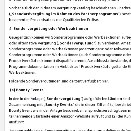
Vorbehaltlich der in diesem Vergütungskatalog beschriebenen Einschr
(„
Standardvergütung im Rahmen des Partnerprogramms
“) besc
bestimmten Prozentsatzes der Qualifizierten Erlöse.
4. Sondervergütung oder Werbeaktionen
Gelegentlich können wir Sonderprogramme oder Werbeaktionen auflegen,
oder alternative Vergütung („
Sondervergütung
”) zu verdienen. Amazo
Sonderprogramme oder Werbeaktionen jederzeit ganz oder teilweise einz
Sonderprogramme oder Werbeaktionen (auch Sonderprogramme oder We
Produktverkäufen kommt) disqualifizierende Ausschlusstatbestände, di
Programmdokumentation im Hinblick auf Produktverkäufe geltende E
Werbeaktionen.
Folgende Sondervergütungen sind derzeit verfügbar:
hier
.
(a) Bounty Events
In den in der
Anlage
(„
Sondervergütung
“) aufgeführten Ländern sind
Zusammenhang mit „
Bounty Events
“ die in dieser Ziffer 4 (a) besch
Bounty Event wie in der Anlage beschrieben anspruchsberechtigt sein mu
teilnehmende Startseite einer Amazon-Website aufruft und (2) der Kun
ausführt.
Amazon zahlt keine Sondervergütung, wenn das zugrundeliegende Boun