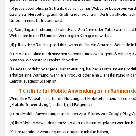
(b) jedes alkoholische Getränk, das auf deiner Webseite beworben wird
Lizenz zur Herstellung, zum Großhandel oder zum Vertrieb alkoholisch
Unternehmens betrieben wird,
(c) Säuglingsnahruhrung, alkoholische Getränke oder Tabakwaren und E
Webseiten in der EU und im Vereinigten Königreich wirbst,
(d) pflanzliche Raucherprodukte, wenn du für die Amazon-Webseite in B
(e) Produkte ohne medizinischen Verwendungszweck gemäß Anhang XVI 
Amazon-Webseite in Frankreich wirbst,
(f) jedes Produkt oder jede Dienstleistung, bei der es sich um ein Prod
erhältst eine Warnung, wenn ein Produkt oder eine Dienstleistung in de
Central ausgeschlossen ist.
Richtlinie für Mobile Anwendungen im Rahmen de
Wenn Ihre Website eine für die Nutzung auf Mobiltelefonen, Tablets 
„
Mobile Anwendung
“) enthält, gilt Folgendes:
(a) Ihre Mobile Anwendung muss in den App-Stores von Google Play, A
(b) Ihre Mobile Anwendung muss kostenlos heruntergeladen werden könn
(c) Ihre Mobile Anwendung muss originäre Inhalte haben,