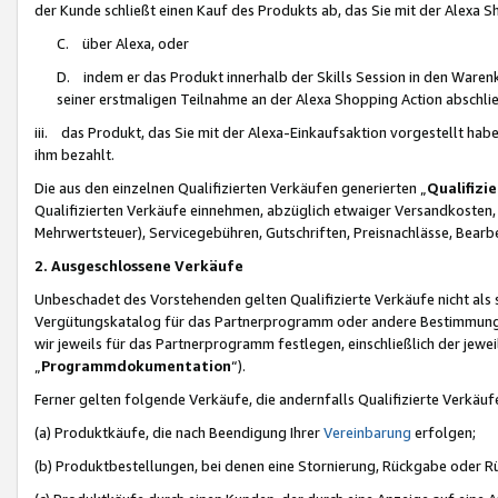
der Kunde schließt einen Kauf des Produkts ab, das Sie mit der Alexa 
C. über Alexa, oder
D. indem er das Produkt innerhalb der Skills Session in den Waren
seiner erstmaligen Teilnahme an der Alexa Shopping Action abschlie
iii. das Produkt, das Sie mit der Alexa-Einkaufsaktion vorgestellt ha
ihm bezahlt.
Die aus den einzelnen Qualifizierten Verkäufen generierten „
Qualifizi
Qualifizierten Verkäufe einnehmen, abzüglich etwaiger Versandkosten
Mehrwertsteuer), Servicegebühren, Gutschriften, Preisnachlässe, Bear
2. Ausgeschlossene Verkäufe
Unbeschadet des Vorstehenden gelten Qualifizierte Verkäufe nicht als
Vergütungskatalog für das Partnerprogramm oder andere Bestimmungen,
wir jeweils für das Partnerprogramm festlegen, einschließlich der jewe
„
Programmdokumentation
“).
Ferner gelten folgende Verkäufe, die andernfalls Qualifizierte Verkä
(a) Produktkäufe, die nach Beendigung Ihrer
Vereinbarung
erfolgen;
(b) Produktbestellungen, bei denen eine Stornierung, Rückgabe oder R