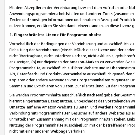
Mit dem Akzeptieren der Vereinbarung bzw. mit dem Aufrufen oder Nutz
Anwendungsprogrammierschnittstellen und anderer Tools (zusammen die
Texten und sonstigen Informationen und Inhalten in Bezug auf Produkte
nutzen können, erklären Sie sich damit einverstanden, an diese Lizenz 
1. Eingeschränkte Lizenz für Programminhalte
Vorbehaltlich der Bedingungen der Vereinbarung und ausschließlich z
Einhaltung der Vereinbarung (einschließlich dieser Lizenz und der ande
nicht übertragbare, nicht unterlizenzierbare, nicht exklusive, gebühren
anzuzeigen; (b) nur diejenigen der Amazon-Marken zu verwenden (wie in 
Programminhalte, ausschließlich auf Ihrer Website und in Übereinstimmu
API, Datenfeeds und Produkt-Werbeinhalte ausschließlich gemäß den Spe
Kopieren oder andere Verwenden von Programminhalten zugunsten Dri
Sammeln und Extrahieren von Daten. Zur Klarstellung: Zu den Program
Sie werden Programminhalte ausschließlich nach Maßgabe der Besti
hiermit eingeräumten Lizenz nutzen. Unbeschadet des Vorstehenden we
Umsätze auf eine Amazon-Website zu leiten, und werden Programminhal
Verbindung mit Programminhalten Besucher auf andere Websites als ein
unmittelbarem Zusammenhang mit den Programminhalten stehen, Links z
Nutzung der Programminhalte ausschließlich mit der betreffenden Pr
nicht mit einer anderen Webpage verlinken.