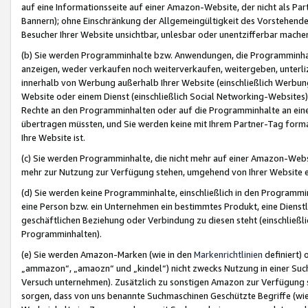
auf eine Informationsseite auf einer Amazon-Website, der nicht als Part
Bannern); ohne Einschränkung der Allgemeingültigkeit des Vorstehende
Besucher Ihrer Website unsichtbar, unlesbar oder unentzifferbar mache
(b) Sie werden Programminhalte bzw. Anwendungen, die Programminhalt
anzeigen, weder verkaufen noch weiterverkaufen, weitergeben, unterli
innerhalb von Werbung außerhalb Ihrer Website (einschließlich Werbun
Website oder einem Dienst (einschließlich Social Networking-Website
Rechte an den Programminhalten oder auf die Programminhalte an eine a
übertragen müssten, und Sie werden keine mit Ihrem Partner-Tag formati
Ihre Website ist.
(c) Sie werden Programminhalte, die nicht mehr auf einer Amazon-Websit
mehr zur Nutzung zur Verfügung stehen, umgehend von Ihrer Website e
(d) Sie werden keine Programminhalte, einschließlich in den Programmin
eine Person bzw. ein Unternehmen ein bestimmtes Produkt, eine Dienstle
geschäftlichen Beziehung oder Verbindung zu diesen steht (einschließli
Programminhalten).
(e) Sie werden Amazon-Marken (wie in den
Markenrichtlinien
definiert) 
„ammazon“, „amaozn“ und „kindel“) nicht zwecks Nutzung in einer Suc
Versuch unternehmen). Zusätzlich zu sonstigen Amazon zur Verfügung 
sorgen, dass von uns benannte Suchmaschinen Geschützte Begriffe (wie 