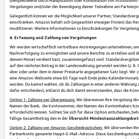
(beispielsweise durch Manipulation oder Kombination von Attributions-
Vergütungen und/oder der Beendigung deiner Teilnahme am Partnerp
Gelegentlich können wir die Möglichkeit unserer Partner, Standardv
einschränken. Amazon behält sich (ungeachtet etwaiger Fristen) das Re
modifizieren. Weitere Informationen zu Einschränkungen für Vergütung
6. Erfassung und Zahlung von Vergütungen
Wir werden wirtschaftlich vertretbare Anstrengungen unternehmen, um 
Nachverfolgung zu ermöglichen und unsere Berichte zu erstellen und di
diesem Monat verdient hast, zusammengefasst sind. Standardvergütung
auf den nächsten Betrag in der Landeswährung gerundet werden (z. B. C
über oder unter dem in deiner Preiskarte angegebenen Satz liegt. Wir
eine Amazon-Webseite etwa 60 Tage nach Ende jedes Kalendermonats, i
wurden. Du kannst wählen, ob du Zahlungen in einer anderen Währung
dafür entscheidest, erklärst du dich damit einverstanden, dass die K
Option 1: Zahlung per Überweisung.
Wir überweisen Ihre Vergütung dir
Namen der Bank, die Kontonummer, den Namen des Kontoinhabers bzw. a
erforderlich) nennen. Sollten Sie sich für diese Option entscheiden, be
fällige Gesamtbetrag den in der
Übersicht Mindestauszahlungsbet
Option 2: Zahlung per Amazon-Geschenkgutschein.
Wir übersenden Ihne
Partnerkonto genannte Haupt-E-Mail-Adresse. Diese Geschenkgutschei