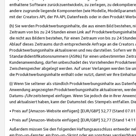
enthaltene Software zurückzuentwickeln, zu zerlegen, zu dekompilier
andere zugrunde liegende Komponenten (wie Modelle, Modellparameter
mit der Creators API, der PA API, Datenfeeds oder in den Produkt Werb
(h) Sie werden Produktwerbungsinhalte, die aus einem Bild bestehen, ni
Zeitraum von bis zu 24 Stunden einen Link auf Produktwerbungsinhalte
die nicht aus Bildern bestehen, für einen Zeitraum von bis zu 24 Stund
Ablauf dieses Zeitraums durch entsprechende Anfrage an die Creators 
Produktwerbungsinhalte aktualisieren und neu darstellen. Sofern wir Ih
Standardidentifikationsnummern (ASINs) für einen unbestimmten Zeitra
Kundenanwendung, dürfen unbeschadet des Vorstehenden Produktwerbu
Zwischenspeicher abgelegt werden. Auf unser Verlangen werden Sie un
die Produktwerbungsinhalte enthält oder nutzt, damit wir Ihre Einhalt
(i) Wenn Sie seltener als stündlich Produktwerbungsinhalte aus Datenfe
Anwendung angezeigten Produktwerbungsinhalte aktualisieren, werden 
Datums-/Uhrzeitstempel einfügen. Wenn Sie jedoch die in Ihrer Anwe
und aktualisiert haben, kann der Datumsteil des Stempels entfallen. Dies
• Preis auf [Amazon-Website einfügen]: [EUR/GBP] 32,77 (Stand 07.01.
• Preis auf [Amazon-Website einfügen]: [EUR/GBP] 32,77 (Stand 14:11 
Außerdem müssen Sie den folgenden Haftungsausschluss entweder neb
ein Pop-up-Fenster, ein Pop-up-Skript oder ein sonstiges vergleichba