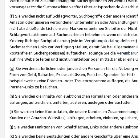
Werbeinhalte im Zusammenhang mit Suchergebnissen verwendet werden,
vorausgesetzt die Suchmaschine verfügt über entsprechende Ausschlu
(f) Sie werden nicht auf Schlagwörter, Suchbegriffe oder andere Ident
Amazon oder unseren verbundenen Unternehmen oder Abwandlungen bzw
nicht abschließende Liste unserer Marken entnehmen Sie bitte der Nich
Schlagwortauktionen auf Suchmaschinen teilnehmen, wenn die sich da
Kostenpflichtige Suchplatzierung (wie im
Vergütungskatalog
definiert
Suchmaschinen Links zur Verfügung stellen, damit Sie bei allgemeinen I
kostenfreien Suchergebnissen) auftauchen, solange Sie die
Vereinbaru
auf Ihre Website leiten und nicht unmittelbar oder mittelbar über eine
(g) Sie werden natürlichen oder juristischen Personen für die Nutzung 
Form von Geld, Rabatten, Preisnachlässen, Punkten, Spenden für Hilfs
beispielsweise keine Prämien- oder Treueprogramme auflegen, die Anrei
Partner-Links zu besuchen.
(h) Sie werden die Inhalte von elektronischen Formularen oder anderem M
abfangen, aufzeichnen, umleiten, auslesen, auslegen oder ausfüllen.
(i) Sie werden keine Kontodaten, die unsere Kunden im Zusammenhang 
Kunden der Amazon-Websites), abfragen, erheben, einholen, speichern,
(j) Sie werden Funktionen von Schaltflächen, Links oder andere Funkti
(k) Sie werden keine Bestellungen oder andere Geschäfte über eine Ama