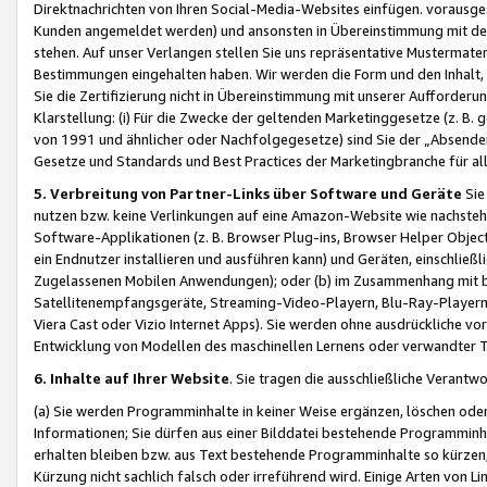
Direktnachrichten von Ihren Social-Media-Websites einfügen. vorausg
Kunden angemeldet werden) und ansonsten in Übereinstimmung mit der
stehen. Auf unser Verlangen stellen Sie uns repräsentative Mustermater
Bestimmungen eingehalten haben. Wir werden die Form und den Inhalt, di
Sie die Zertifizierung nicht in Übereinstimmung mit unserer Aufforderu
Klarstellung: (i) Für die Zwecke der geltenden Marketinggesetze (z. 
von 1991 und ähnlicher oder Nachfolgegesetze) sind Sie der „Absender“ j
Gesetze und Standards und Best Practices der Marketingbranche für 
5. Verbreitung von Partner-Links über Software und Geräte
Sie
nutzen bzw. keine Verlinkungen auf eine Amazon-Website wie nachsteh
Software-Applikationen (z. B. Browser Plug-ins, Browser Helper Objec
ein Endnutzer installieren und ausführen kann) und Geräten, einschlie
Zugelassenen Mobilen Anwendungen); oder (b) im Zusammenhang mit bzw.
Satellitenempfangsgeräte, Streaming-Video-Playern, Blu-Ray-Playern 
Viera Cast oder Vizio Internet Apps). Sie werden ohne ausdrückliche v
Entwicklung von Modellen des maschinellen Lernens oder verwandter 
6. Inhalte auf Ihrer Website
. Sie tragen die ausschließliche Verantwo
(a) Sie werden Programminhalte in keiner Weise ergänzen, löschen oder
Informationen; Sie dürfen aus einer Bilddatei bestehende Programminhal
erhalten bleiben bzw. aus Text bestehende Programminhalte so kürzen, 
Kürzung nicht sachlich falsch oder irreführend wird. Einige Arten von L