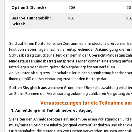
Option 3 (Scheck)
50£
50
Bearbeitungsgebühr
k.A.
k.A
Scheck
Sind auf Ihrem Konto für einen Zeitraum von mindestens drei Jahren kein
Frist von sieben Tagen nach einer entsprechenden Ankündigung die für
Schlussbetrag zurückzuhalten, der dem in der Übersicht Mindestausz
Mindestauszahlungsbetrag entspricht. Ferner können eine etwaig aufg
unterliegen oder durch geltende Verjährungsfristen verfallen.
An Sie unter Abzug bzw. Einbehalt aller in der Vereinbarung beschrieb
Ihnen gemäß der Vereinbarung zustehenden Beträge dar.
Sollten Sie, gleich aus welchem Grund, eine Überschusszahlung erhalte
an Sie im Rahmen der Vereinbarung zukünftig zahlbaren Vergütung zu 
Voraussetzungen für die Teilnahme a
1. Anmeldung und Teilnahmeberechtigung
Sie leiten den Anmeldeprozess ein, indem Sie einen vollständigen und 
muss/müssen originäre Inhalte (original content) enthalten und über d
Originalinhalte, die Materialien von Dritten verwenden, müssen wese