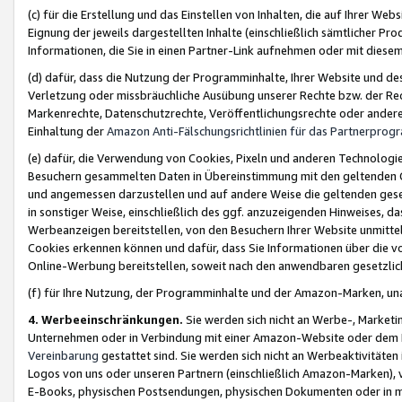
(c) für die Erstellung und das Einstellen von Inhalten, die auf Ihrer We
Eignung der jeweils dargestellten Inhalte (einschließlich sämtlicher 
Informationen, die Sie in einen Partner-Link aufnehmen oder mit diese
(d) dafür, dass die Nutzung der Programminhalte, Ihrer Website und des 
Verletzung oder missbräuchliche Ausübung unserer Rechte bzw. der Recht
Markenrechte, Datenschutzrechte, Veröffentlichungsrechte oder anderer
Einhaltung der
Amazon Anti-Fälschungsrichtlinien für das Partnerpro
(e) dafür, die Verwendung von Cookies, Pixeln und anderen Technologien
Besuchern gesammelten Daten in Übereinstimmung mit den geltenden Ge
und angemessen darzustellen und auf andere Weise die geltenden geset
in sonstiger Weise, einschließlich des ggf. anzuzeigenden Hinweises, d
Werbeanzeigen bereitstellen, von den Besuchern Ihrer Website unmitte
Cookies erkennen können und dafür, dass Sie Informationen über die v
Online-Werbung bereitstellen, soweit nach den anwendbaren gesetzlic
(f) für Ihre Nutzung, der Programminhalte und der Amazon-Marken, u
4. Werbeeinschränkungen.
Sie werden sich nicht an Werbe-, Market
Unternehmen oder in Verbindung mit einer Amazon-Website oder dem Pa
Vereinbarung
gestattet sind. Sie werden sich nicht an Werbeaktivitäten
Logos von uns oder unseren Partnern (einschließlich Amazon-Marken), 
E-Books, physischen Postsendungen, physischen Dokumenten oder in 