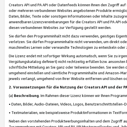
Creators API und PA API oder Datenfeeds können Ihnen den Zugriff auf D
oder mehreren verbundenen Websites angebotenen Produkte ermögliche
Daten, Bilder, Texte oder sonstigen Informationen oder Inhalte zuzugre
anwendbaren Lizenzvereinbarungen für die Creators API und PA API od
diesen verbundenen Websites zur Verfügung gestellt werden.
Sie dürfen den Programminhalt nicht dazu verwenden, geistiges Eigent
verletzen. Sie dürfen Programminhalte nicht verwenden, um direkt ode
maschinelles Lernen oder verwandte Technologien zu entwickeln oder zu
Die Lizenz endet mit sofortiger Wirkung automatisch, wenn Sie zu irg
Vergütungskatalog definiert) nicht rechtzeitig erfüllen bzw. ansonsten
schriftliche Mitteilung an Sie ganz oder teilweise beenden. Sie werden
umgehend einstellen und sämtliche Programminhalte und Amazon-Marke
jeweils verlangt, umgehend von Ihrer Website entfernen und löschen od
2. Voraussetzungen für die Nutzung der Creators API und der P
(a)
Beschreibung
. Im Rahmen dieser Lizenz können wir Ihnen Programmi
• Daten, Bilder, Audio-Dateien, Videos, Logos, Benutzerschnittstellen-
• Textmaterialien, wie beispielsweise Produktinformationen in Textfor
Neben den vorstehenden Produktwerbungsinhalten und dem Zugriff auf 
Zusammenhang mit Creators API und PA API Musterquellcodes und -bibli