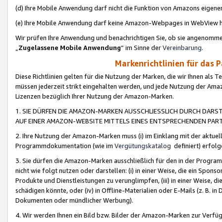
(d) Ihre Mobile Anwendung darf nicht die Funktion von Amazons eige
(e) Ihre Mobile Anwendung darf keine Amazon-Webpages in WebView 
Wir prüfen Ihre Anwendung und benachrichtigen Sie, ob sie angenomm
„
Zugelassene Mobile Anwendung
“ im Sinne der
Vereinbarung
.
Markenrichtlinien für das 
Diese Richtlinien gelten für die Nutzung der Marken, die wir Ihnen als 
müssen jederzeit strikt eingehalten werden, und jede Nutzung der Ama
Lizenzen bezüglich Ihrer Nutzung der Amazon-Marken.
1. SIE DÜRFEN DIE AMAZON-MARKEN AUSSCHLIESSLICH DURCH DARS
AUF EINER AMAZON-WEBSITE MITTELS EINES ENTSPRECHENDEN PART
2. Ihre Nutzung der Amazon-Marken muss (i) im Einklang mit der aktuells
Programmdokumentation (wie im
Vergütungskatalog
definiert) erfolg
3. Sie dürfen die Amazon-Marken ausschließlich für den in der Progr
nicht wie folgt nutzen oder darstellen: (i) in einer Weise, die ein Spo
Produkte und Dienstleistungen zu verunglimpfen, (iii) in einer Weise
schädigen könnte, oder (iv) in Offline-Materialien oder E-Mails (z. B.
Dokumenten oder mündlicher Werbung).
4. Wir werden Ihnen ein Bild bzw. Bilder der Amazon-Marken zur Verfüg