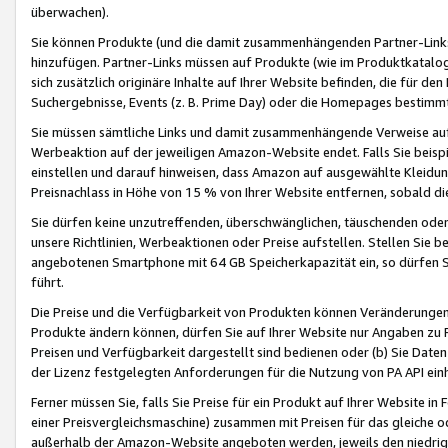
überwachen).
Sie können Produkte (und die damit zusammenhängenden Partner-Links)
hinzufügen. Partner-Links müssen auf Produkte (wie im Produktkatalog de
sich zusätzlich originäre Inhalte auf Ihrer Website befinden, die für 
Suchergebnisse, Events (z. B. Prime Day) oder die Homepages bestimmte
Sie müssen sämtliche Links und damit zusammenhängende Verweise auf z
Werbeaktion auf der jeweiligen Amazon-Website endet. Falls Sie beisp
einstellen und darauf hinweisen, dass Amazon auf ausgewählte Kleidun
Preisnachlass in Höhe von 15 % von Ihrer Website entfernen, sobald di
Sie dürfen keine unzutreffenden, überschwänglichen, täuschenden od
unsere Richtlinien, Werbeaktionen oder Preise aufstellen. Stellen Sie 
angebotenen Smartphone mit 64 GB Speicherkapazität ein, so dürfen S
führt.
Die Preise und die Verfügbarkeit von Produkten können Veränderungen 
Produkte ändern können, dürfen Sie auf Ihrer Website nur Angaben zu P
Preisen und Verfügbarkeit dargestellt sind bedienen oder (b) Sie Daten
der Lizenz festgelegten Anforderungen für die Nutzung von PA API einh
Ferner müssen Sie, falls Sie Preise für ein Produkt auf Ihrer Website in 
einer Preisvergleichsmaschine) zusammen mit Preisen für das gleiche o
außerhalb der Amazon-Website angeboten werden, jeweils den niedrigst