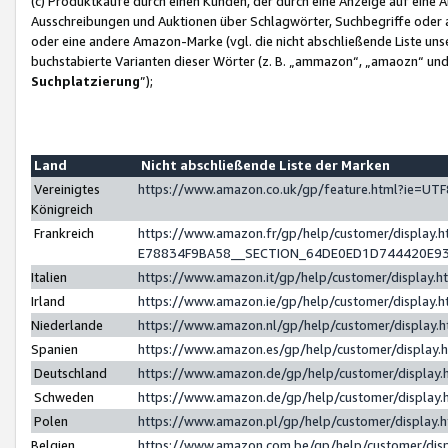
(c) Produktkäufe durch einen Kunden, der durch eine Anzeige auf eine 
Ausschreibungen und Auktionen über Schlagwörter, Suchbegriffe oder 
oder eine andere Amazon-Marke (vgl. die nicht abschließende Liste un
buchstabierte Varianten dieser Wörter (z. B. „ammazon“, „amaozn“ und „
Suchplatzierung
”);
Land
Nicht abschließende Liste der Marken
Vereinigtes
https://www.amazon.co.uk/gp/feature.html?ie=U
Königreich
Frankreich
https://www.amazon.fr/gp/help/customer/displa
E78834F9BA58__SECTION_64DE0ED1D744420E9
Italien
https://www.amazon.it/gp/help/customer/display
Irland
https://www.amazon.ie/gp/help/customer/displa
Niederlande
https://www.amazon.nl/gp/help/customer/display
Spanien
https://www.amazon.es/gp/help/customer/display
Deutschland
https://www.amazon.de/gp/help/customer/displa
Schweden
https://www.amazon.de/gp/help/customer/displa
Polen
https://www.amazon.pl/gp/help/customer/display
Belgien
https://www.amazon.com.be/gp/help/customer/d