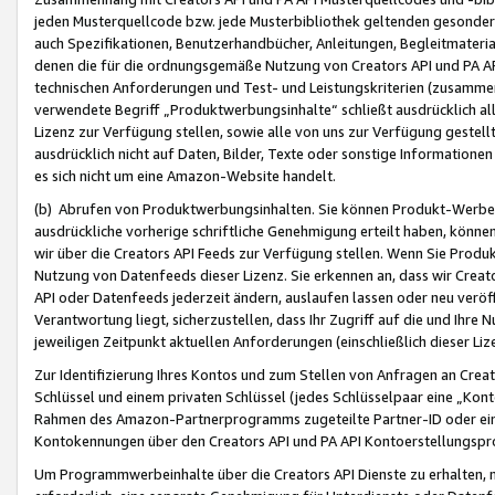
jeden Musterquellcode bzw. jede Musterbibliothek geltenden gesonder
auch Spezifikationen, Benutzerhandbücher, Anleitungen, Begleitmaterial
denen die für die ordnungsgemäße Nutzung von Creators API und PA A
technischen Anforderungen und Test- und Leistungskriterien (zusammen
verwendete Begriff „Produktwerbungsinhalte“ schließt ausdrücklich al
Lizenz zur Verfügung stellen, sowie alle von uns zur Verfügung gestel
ausdrücklich nicht auf Daten, Bilder, Texte oder sonstige Informatione
es sich nicht um eine Amazon-Website handelt.
(b) Abrufen von Produktwerbungsinhalten. Sie können Produkt-Werbein
ausdrückliche vorherige schriftliche Genehmigung erteilt haben, könn
wir über die Creators API Feeds zur Verfügung stellen. Wenn Sie Produk
Nutzung von Datenfeeds dieser Lizenz. Sie erkennen an, dass wir Creat
API oder Datenfeeds jederzeit ändern, auslaufen lassen oder neu veröffe
Verantwortung liegt, sicherzustellen, dass Ihr Zugriff auf die und Ihr
jeweiligen Zeitpunkt aktuellen Anforderungen (einschließlich dieser Liz
Zur Identifizierung Ihres Kontos und zum Stellen von Anfragen an Crea
Schlüssel und einem privaten Schlüssel (jedes Schlüsselpaar eine „Kon
Rahmen des Amazon-Partnerprogramms zugeteilte Partner-ID oder ein
Kontokennungen über den Creators API und PA API Kontoerstellungspro
Um Programmwerbeinhalte über die Creators API Dienste zu erhalten, m