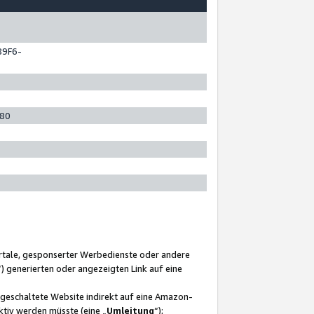
89F6-
280
ortale, gesponserter Werbedienste oder andere
“) generierten oder angezeigten Link auf eine
ngeschaltete Website indirekt auf eine Amazon-
ktiv werden müsste (eine „
Umleitung
“);