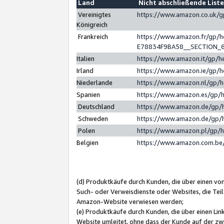
Land
Nicht abschließende List
Vereinigtes
https://www.amazon.co.uk/
Königreich
Frankreich
https://www.amazon.fr/gp/
E78834F9BA58__SECTION_
Italien
https://www.amazon.it/gp/h
Irland
https://www.amazon.ie/gp/
Niederlande
https://www.amazon.nl/gp/
Spanien
https://www.amazon.es/gp/
Deutschland
https://www.amazon.de/gp/
Schweden
https://www.amazon.de/gp/
Polen
https://www.amazon.pl/gp/
Belgien
https://www.amazon.com.be
(d) Produktkäufe durch Kunden, die über einen vo
Such- oder Verweisdienste oder Websites, die Teil
Amazon-Website verwiesen werden;
(e) Produktkäufe durch Kunden, die über einen Li
Website umleitet, ohne dass der Kunde auf der zw