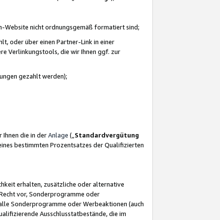
azon-Website nicht ordnungsgemäß formatiert sind;
, oder über einen Partner-Link in einer
e Verlinkungstools, die wir Ihnen ggf. zur
ütungen gezahlt werden);
 Ihnen die in der
Anlage
(„
Standardvergütung
ines bestimmten Prozentsatzes der Qualifizierten
eit erhalten, zusätzliche oder alternative
as Recht vor, Sonderprogramme oder
für alle Sonderprogramme oder Werbeaktionen (auch
lifizierende Ausschlusstatbestände, die im