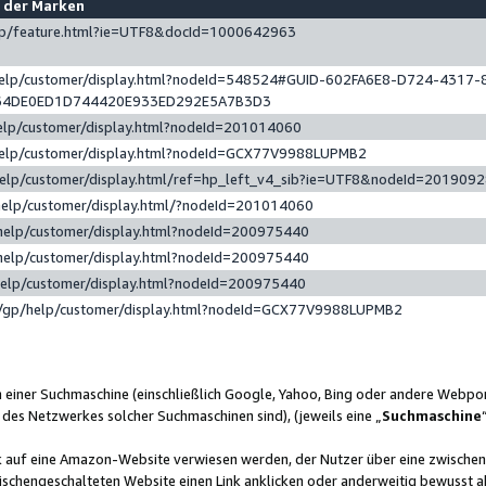
e der Marken
gp/feature.html?ie=UTF8&docId=1000642963
help/customer/display.html?nodeId=548524#GUID-602FA6E8-D724-4317-
64DE0ED1D744420E933ED292E5A7B3D3
elp/customer/display.html?nodeId=201014060
help/customer/display.html?nodeId=GCX77V9988LUPMB2
help/customer/display.html/ref=hp_left_v4_sib?ie=UTF8&nodeId=201909
help/customer/display.html/?nodeId=201014060
help/customer/display.html?nodeId=200975440
help/customer/display.html?nodeId=200975440
help/customer/display.html?nodeId=200975440
/gp/help/customer/display.html?nodeId=GCX77V9988LUPMB2
n einer Suchmaschine (einschließlich Google, Yahoo, Bing oder andere Webp
 des Netzwerkes solcher Suchmaschinen sind), (jeweils eine „
Suchmaschine
nk auf eine Amazon-Website verwiesen werden, der Nutzer über eine zwische
ischengeschalteten Website einen Link anklicken oder anderweitig bewusst a