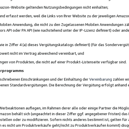
 Amazon-Website geltenden Nutzungsbedingungen nicht einhalten;
t und erfasst werden, weil die Links von Ihrer Website zu der jeweiligen Am
 Mobilen Anwendung, die nicht zu den Zugelassenen Mobilen Anwendungen zählt
s API oder PA API (wie nachstehend unter der IP-Lizenz definiert) oder ander
ie in Ziffer 4 (a) dieses Vergütungskatalogs definiert) (für das Sonderverg
weit nicht im Vertrag abweichend vereinbart, und
ngen von Produkten, die nicht auf einer Produkt-Listenseite verfügbar sind.
nerprogramms
eschriebenen Einschränkungen und der Einhaltung der
Vereinbarung
zahlen wir
ebenen Standardvergütungen. Die Berechnung der Vergütung erfolgt anhand e
beaktionen auflegen, im Rahmen derer alle oder einige Partner die Möglichk
Amazon behält sich (ungeachtet in dieser Ziffer ggf. angegebener Fristen) d
ustellen oder zu modifizieren. Sofern nichts anderes bestimmt ist, gelten 
s nicht um Produktverkäufe geht/nicht zu Produktverkäufen kommt) disqua