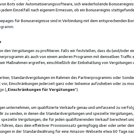
 von Bots oder Automatisierungssoftware, sich wiederholende Bonusereignisse
n jedem Einzelfall nach eigenem Ermessen, ob ein Bonusereignis stattgefund
epages für Bonusereignisse sind in Verbindung mit dem entsprechenden Bonu
rogramm
.
n
den Vergütungen zu profitieren. Falls wir feststellen, dass du (und/oder ein
erprogramm als auch von einem anderen Programm mit demselben Traffic ei
n wir Maßnahmen ergreifen, einschließlich der Einbehaltung von Vergütunge
r Partner, Standardvergütungen im Rahmen des Partnerprogramms oder Sonde
ht vor, Einschränkungen jederzeit ganz oder teilweise aufzuheben oder zu mod
ge
(„
Einschränkungen für Vergütungen
“).
ngen unternehmen, um qualifizierte Verkäufe genau und umfassend zu verfol
dir zu senden, in denen die Standardvergütungen und spezielle Vergütungen, 
pezielle Vergütungen, die für jeden qualifizierenden Verkauf berechnet un
 führen, dass dein effektiver Provisionssatz geringfügig über oder unter dem
ungen in der Standardwährung für eine Amazon-Webseite etwa 60 Tage nach