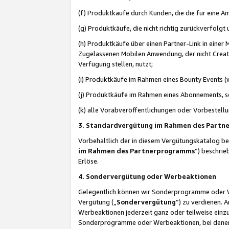
(f) Produktkäufe durch Kunden, die die für eine
(g) Produktkäufe, die nicht richtig zurückverfolg
(h) Produktkäufe über einen Partner-Link in einer
Zugelassenen Mobilen Anwendung, der nicht Creator
Verfügung stellen, nutzt;
(i) Produktkäufe im Rahmen eines Bounty Events (w
(j) Produktkäufe im Rahmen eines Abonnements, so
(k) alle Vorabveröffentlichungen oder Vorbestellu
3. Standardvergütung im Rahmen des Part
Vorbehaltlich der in diesem Vergütungskatalog b
im Rahmen des Partnerprogramms
“) beschri
Erlöse.
4. Sondervergütung oder Werbeaktionen
Gelegentlich können wir Sonderprogramme oder Wer
Vergütung („
Sondervergütung
”) zu verdienen. 
Werbeaktionen jederzeit ganz oder teilweise einz
Sonderprogramme oder Werbeaktionen, bei denen e