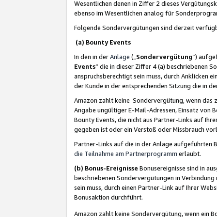
Wesentlichen denen in Ziffer 2 dieses Vergütung
ebenso im Wesentlichen analog für Sonderprogr
Folgende Sondervergütungen sind derzeit verfüg
(a) Bounty Events
In den in der
Anlage
(„
Sondervergütung
“) aufge
Events
“ die in dieser Ziffer 4 (a) beschriebenen 
anspruchsberechtigt sein muss, durch Anklicken ei
der Kunde in der entsprechenden Sitzung die in d
Amazon zahlt keine Sondervergütung, wenn das z
Angabe ungültiger E-Mail-Adressen, Einsatz von B
Bounty Events, die nicht aus Partner-Links auf Ihre
gegeben ist oder ein Verstoß oder Missbrauch vorl
Partner-Links auf die in der Anlage aufgeführte
die Teilnahme am Partnerprogramm
erlaubt.
(b) Bonus-Ereignisse
Bonusereignisse sind in au
beschriebenen Sondervergütungen in Verbindung m
sein muss, durch einen Partner-Link auf Ihrer We
Bonusaktion durchführt.
Amazon zahlt keine Sondervergütung, wenn ein Bon