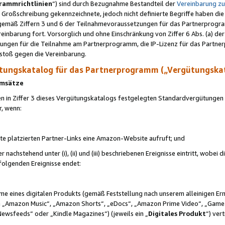
rammrichtlinien
“) sind durch Bezugnahme Bestandteil der
Vereinbarung z
Großschreibung gekennzeichnete, jedoch nicht definierte Begriffe haben die
 gemäß Ziffern 3 und 6 der Teilnahmevoraussetzungen für das Partnerprogram
nbarung fort. Vorsorglich und ohne Einschränkung von Ziffer 6 Abs. (a) der
ungen für die Teilnahme am Partnerprogramm, die IP-Lizenz für das Partner
rstoß gegen die Vereinbarung.
ungskatalog für das Partnerprogramm („Vergütungska
 Umsätze
n in Ziffer 3 dieses Vergütungskatalogs festgelegten Standardvergütungen v
r, wenn:
ite platzierten Partner-Links eine Amazon-Website aufruft; und
r nachstehend unter (i), (ii) und (iii) beschriebenen Ereignisse eintritt, wobe
 folgenden Ereignisse endet:
hme eines digitalen Produkts (gemäß Feststellung nach unserem alleinigen 
 „Amazon Music“, „Amazon Shorts“, „eDocs“, „Amazon Prime Video“, „Game
Newsfeeds“ oder „Kindle Magazines“) (jeweils ein „
Digitales Produkt
“) ver