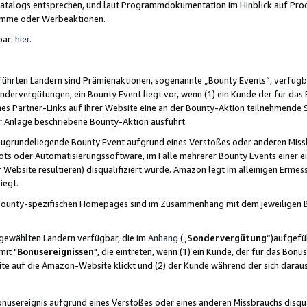
skatalogs entsprechen, und laut Programmdokumentation im Hinblick auf Pr
amme oder Werbeaktionen.
bar:
hier
.
führten Ländern sind Prämienaktionen, sogenannte „Bounty Events“, verfügb
Sondervergütungen; ein Bounty Event liegt vor, wenn (1) ein Kunde der für da
nes Partner-Links auf Ihrer Website eine an der Bounty-Aktion teilnehmende 
er Anlage beschriebene Bounty-Aktion ausführt.
ugrundeliegende Bounty Event aufgrund eines Verstoßes oder anderen Miss
ots oder Automatisierungssoftware, im Falle mehrerer Bounty Events einer e
r Website resultieren) disqualifiziert wurde. Amazon legt im alleinigen Ermess
iegt.
n Bounty-spezifischen Homepages sind im Zusammenhang mit dem jeweiligen
sgewählten Ländern verfügbar, die im
Anhang
(„
Sondervergütung
“)aufgefüh
it "
Bonusereignissen
", die eintreten, wenn (1) ein Kunde, der für das Bon
bsite auf die Amazon-Website klickt und (2) der Kunde während der sich dar
usereignis aufgrund eines Verstoßes oder eines anderen Missbrauchs disqua