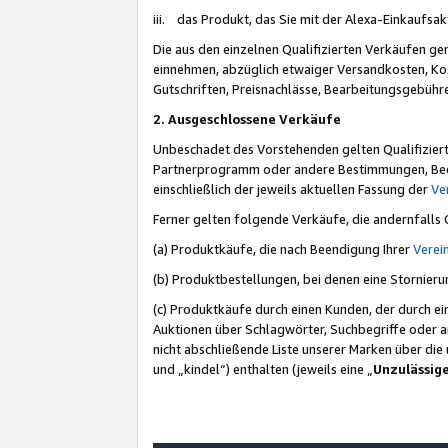
iii. das Produkt, das Sie mit der Alexa-Einkaufsa
Die aus den einzelnen Qualifizierten Verkäufen gen
einnehmen, abzüglich etwaiger Versandkosten, Ko
Gutschriften, Preisnachlässe, Bearbeitungsgebühr
2. Ausgeschlossene Verkäufe
Unbeschadet des Vorstehenden gelten Qualifiziert
Partnerprogramm oder andere Bestimmungen, Beding
einschließlich der jeweils aktuellen Fassung der
Ve
Ferner gelten folgende Verkäufe, die andernfalls
(a) Produktkäufe, die nach Beendigung Ihrer
Verei
(b) Produktbestellungen, bei denen eine Stornier
(c) Produktkäufe durch einen Kunden, der durch e
Auktionen über Schlagwörter, Suchbegriffe oder a
nicht abschließende Liste unserer Marken über di
und „kindel“) enthalten (jeweils eine „
Unzulässig