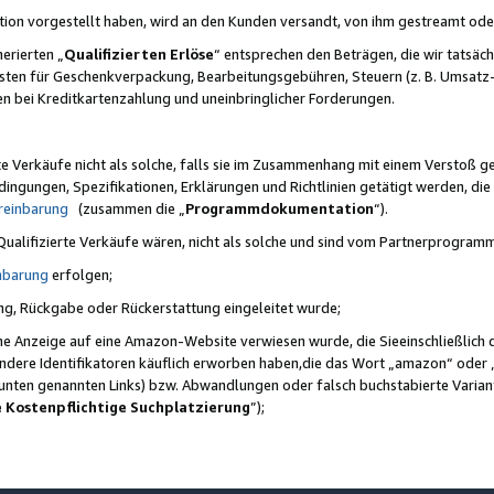
ktion vorgestellt haben, wird an den Kunden versandt, von ihm gestreamt od
erierten „
Qualifizierten Erlöse
“ entsprechen den Beträgen, die wir tatsäch
sten für Geschenkverpackung, Bearbeitungsgebühren, Steuern (z. B. Umsatz-
en bei Kreditkartenzahlung und uneinbringlicher Forderungen.
e Verkäufe nicht als solche, falls sie im Zusammenhang mit einem Verstoß 
ungen, Spezifikationen, Erklärungen und Richtlinien getätigt werden, die 
reinbarung
(zusammen die „
Programmdokumentation
“).
 Qualifizierte Verkäufe wären, nicht als solche und sind vom Partnerprogra
nbarung
erfolgen;
ung, Rückgabe oder Rückerstattung eingeleitet wurde;
ine Anzeige auf eine Amazon-Website verwiesen wurde, die Sieeinschließlich
ndere Identifikatoren käuflich erworben haben,die das Wort „amazon“ oder 
e unten genannten Links) bzw. Abwandlungen oder falsch buchstabierte Varia
e Kostenpflichtige Suchplatzierung
”);