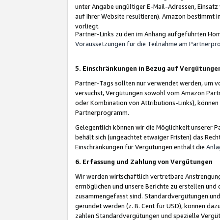
unter Angabe ungültiger E-Mail-Adressen, Einsatz
auf Ihrer Website resultieren). Amazon bestimmt i
vorliegt.
Partner-Links zu den im Anhang aufgeführten Hom
Voraussetzungen für die Teilnahme am Partnerp
5. Einschränkungen in Bezug auf Vergütunge
Partner-Tags sollten nur verwendet werden, um von 
versuchst, Vergütungen sowohl vom Amazon Partn
oder Kombination von Attributions-Links), könne
Partnerprogramm.
Gelegentlich können wir die Möglichkeit unsere
behält sich (ungeachtet etwaiger Fristen) das Rec
Einschränkungen für Vergütungen enthält die
Anla
6. Erfassung und Zahlung von Vergütungen
Wir werden wirtschaftlich vertretbare Anstrengu
ermöglichen und unsere Berichte zu erstellen und 
zusammengefasst sind. Standardvergütungen und s
gerundet werden (z. B. Cent für USD), können dazu
zahlen Standardvergütungen und spezielle Vergüt