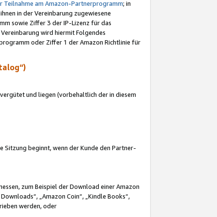
ur Teilnahme am Amazon-Partnerprogramm
; in
 ihnen in der Vereinbarung zugewiesene
m sowie Ziffer 3 der IP-Lizenz für das
 Vereinbarung wird hiermit Folgendes
programm oder Ziffer 1 der Amazon Richtlinie für
talog“)
ergütet und liegen (vorbehaltlich der in diesem
i die Sitzung beginnt, wenn der Kunde den Partner-
Ermessen, zum Beispiel der Download einer Amazon
 Downloads“, „Amazon Coin“, „Kindle Books“,
trieben werden, oder