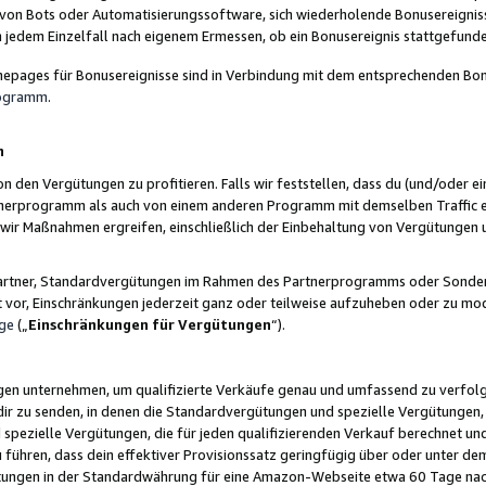
 von Bots oder Automatisierungssoftware, sich wiederholende Bonusereignisse
n jedem Einzelfall nach eigenem Ermessen, ob ein Bonusereignis stattgefund
epages für Bonusereignisse sind in Verbindung mit dem entsprechenden Bonu
rogramm
.
n
den Vergütungen zu profitieren. Falls wir feststellen, dass du (und/oder ein
erprogramm als auch von einem anderen Programm mit demselben Traffic ei
n wir Maßnahmen ergreifen, einschließlich der Einbehaltung von Vergütunge
r Partner, Standardvergütungen im Rahmen des Partnerprogramms oder Sonde
ht vor, Einschränkungen jederzeit ganz oder teilweise aufzuheben oder zu mod
ge
(„
Einschränkungen für Vergütungen
“).
ngen unternehmen, um qualifizierte Verkäufe genau und umfassend zu verfol
dir zu senden, in denen die Standardvergütungen und spezielle Vergütungen, 
pezielle Vergütungen, die für jeden qualifizierenden Verkauf berechnet un
 führen, dass dein effektiver Provisionssatz geringfügig über oder unter dem
ungen in der Standardwährung für eine Amazon-Webseite etwa 60 Tage nach