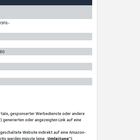
89F6-
280
ortale, gesponserter Werbedienste oder andere
“) generierten oder angezeigten Link auf eine
ngeschaltete Website indirekt auf eine Amazon-
ktiv werden müsste (eine „
Umleitung
“);