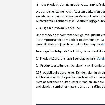
iii. das Produkt, das Sie mit der Alexa-Einkaufsa
Die aus den einzelnen Qualifizierten Verkäufen gen
einnehmen, abzüglich etwaiger Versandkosten, Ko
Gutschriften, Preisnachlässe, Bearbeitungsgebühr
2. Ausgeschlossene Verkäufe
Unbeschadet des Vorstehenden gelten Qualifiziert
Partnerprogramm oder andere Bestimmungen, Beding
einschließlich der jeweils aktuellen Fassung der
Ve
Ferner gelten folgende Verkäufe, die andernfalls
(a) Produktkäufe, die nach Beendigung Ihrer
Verei
(b) Produktbestellungen, bei denen eine Stornier
(c) Produktkäufe durch einen Kunden, der durch e
Auktionen über Schlagwörter, Suchbegriffe oder a
nicht abschließende Liste unserer Marken über di
und „kindel“) enthalten (jeweils eine „
Unzulässig