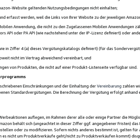
 Amazon-Website geltenden Nutzungsbedingungen nicht einhalten;
t und erfasst werden, weil die Links von Ihrer Website zu der jeweiligen Am
 Mobilen Anwendung, die nicht zu den Zugelassenen Mobilen Anwendungen zählt
s API oder PA API (wie nachstehend unter der IP-Lizenz definiert) oder ander
ie in Ziffer 4 (a) dieses Vergütungskatalogs definiert) (für das Sonderverg
weit nicht im Vertrag abweichend vereinbart, und
ngen von Produkten, die nicht auf einer Produkt-Listenseite verfügbar sind.
nerprogramms
eschriebenen Einschränkungen und der Einhaltung der
Vereinbarung
zahlen wir
ebenen Standardvergütungen. Die Berechnung der Vergütung erfolgt anhand e
beaktionen auflegen, im Rahmen derer alle oder einige Partner die Möglichk
Amazon behält sich (ungeachtet in dieser Ziffer ggf. angegebener Fristen) d
ustellen oder zu modifizieren. Sofern nichts anderes bestimmt ist, gelten 
s nicht um Produktverkäufe geht/nicht zu Produktverkäufen kommt) disqua