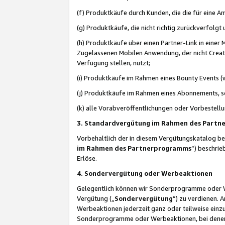
(f) Produktkäufe durch Kunden, die die für eine
(g) Produktkäufe, die nicht richtig zurückverfolg
(h) Produktkäufe über einen Partner-Link in einer
Zugelassenen Mobilen Anwendung, der nicht Creator
Verfügung stellen, nutzt;
(i) Produktkäufe im Rahmen eines Bounty Events (w
(j) Produktkäufe im Rahmen eines Abonnements, so
(k) alle Vorabveröffentlichungen oder Vorbestellu
3. Standardvergütung im Rahmen des Part
Vorbehaltlich der in diesem Vergütungskatalog b
im Rahmen des Partnerprogramms
“) beschri
Erlöse.
4. Sondervergütung oder Werbeaktionen
Gelegentlich können wir Sonderprogramme oder Wer
Vergütung („
Sondervergütung
”) zu verdienen. 
Werbeaktionen jederzeit ganz oder teilweise einz
Sonderprogramme oder Werbeaktionen, bei denen e