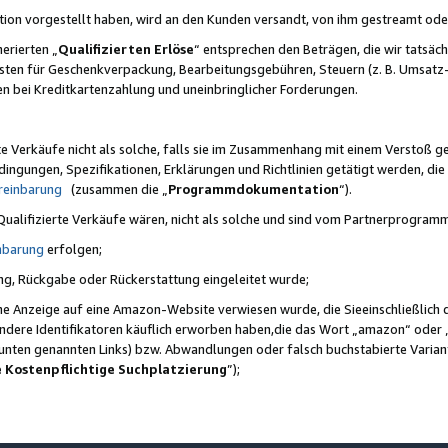
ktion vorgestellt haben, wird an den Kunden versandt, von ihm gestreamt od
erierten „
Qualifizierten Erlöse
“ entsprechen den Beträgen, die wir tatsäch
sten für Geschenkverpackung, Bearbeitungsgebühren, Steuern (z. B. Umsatz-
en bei Kreditkartenzahlung und uneinbringlicher Forderungen.
e Verkäufe nicht als solche, falls sie im Zusammenhang mit einem Verstoß 
ungen, Spezifikationen, Erklärungen und Richtlinien getätigt werden, die 
reinbarung
(zusammen die „
Programmdokumentation
“).
 Qualifizierte Verkäufe wären, nicht als solche und sind vom Partnerprogra
nbarung
erfolgen;
ung, Rückgabe oder Rückerstattung eingeleitet wurde;
ine Anzeige auf eine Amazon-Website verwiesen wurde, die Sieeinschließlich
ndere Identifikatoren käuflich erworben haben,die das Wort „amazon“ oder 
e unten genannten Links) bzw. Abwandlungen oder falsch buchstabierte Varia
e Kostenpflichtige Suchplatzierung
”);