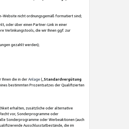
azon-Website nicht ordnungsgemäß formatiert sind;
, oder über einen Partner-Link in einer
e Verlinkungstools, die wir Ihnen ggf. zur
ütungen gezahlt werden);
 Ihnen die in der
Anlage
(„
Standardvergütung
ines bestimmten Prozentsatzes der Qualifizierten
eit erhalten, zusätzliche oder alternative
as Recht vor, Sonderprogramme oder
für alle Sonderprogramme oder Werbeaktionen (auch
lifizierende Ausschlusstatbestände, die im