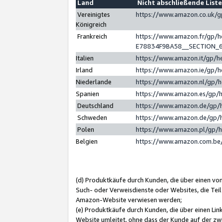
Land
Nicht abschließende List
Vereinigtes
https://www.amazon.co.uk/
Königreich
Frankreich
https://www.amazon.fr/gp/
E78834F9BA58__SECTION_
Italien
https://www.amazon.it/gp/h
Irland
https://www.amazon.ie/gp/
Niederlande
https://www.amazon.nl/gp/
Spanien
https://www.amazon.es/gp/
Deutschland
https://www.amazon.de/gp/
Schweden
https://www.amazon.de/gp/
Polen
https://www.amazon.pl/gp/
Belgien
https://www.amazon.com.be
(d) Produktkäufe durch Kunden, die über einen vo
Such- oder Verweisdienste oder Websites, die Teil
Amazon-Website verwiesen werden;
(e) Produktkäufe durch Kunden, die über einen Li
Website umleitet, ohne dass der Kunde auf der zw