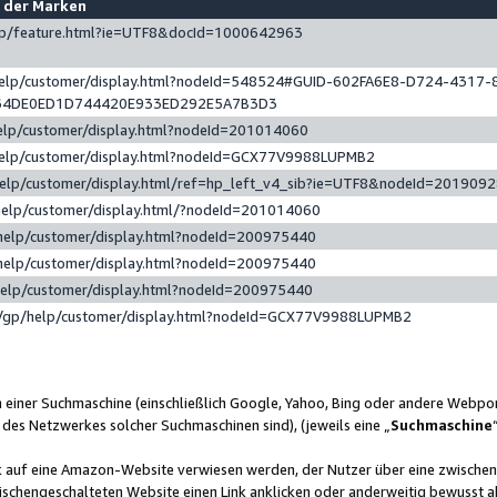
e der Marken
gp/feature.html?ie=UTF8&docId=1000642963
help/customer/display.html?nodeId=548524#GUID-602FA6E8-D724-4317-
64DE0ED1D744420E933ED292E5A7B3D3
elp/customer/display.html?nodeId=201014060
help/customer/display.html?nodeId=GCX77V9988LUPMB2
help/customer/display.html/ref=hp_left_v4_sib?ie=UTF8&nodeId=201909
help/customer/display.html/?nodeId=201014060
help/customer/display.html?nodeId=200975440
help/customer/display.html?nodeId=200975440
help/customer/display.html?nodeId=200975440
/gp/help/customer/display.html?nodeId=GCX77V9988LUPMB2
n einer Suchmaschine (einschließlich Google, Yahoo, Bing oder andere Webp
 des Netzwerkes solcher Suchmaschinen sind), (jeweils eine „
Suchmaschine
nk auf eine Amazon-Website verwiesen werden, der Nutzer über eine zwische
ischengeschalteten Website einen Link anklicken oder anderweitig bewusst a