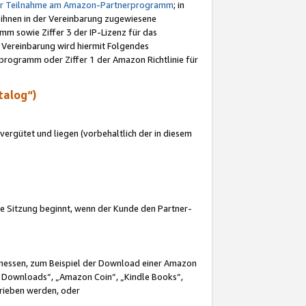
ur Teilnahme am Amazon-Partnerprogramm
; in
 ihnen in der Vereinbarung zugewiesene
m sowie Ziffer 3 der IP-Lizenz für das
 Vereinbarung wird hiermit Folgendes
programm oder Ziffer 1 der Amazon Richtlinie für
talog“)
ergütet und liegen (vorbehaltlich der in diesem
i die Sitzung beginnt, wenn der Kunde den Partner-
Ermessen, zum Beispiel der Download einer Amazon
 Downloads“, „Amazon Coin“, „Kindle Books“,
trieben werden, oder