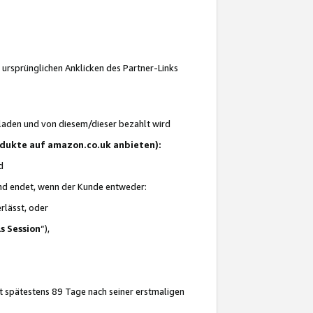
 ursprünglichen Anklicken des Partner-Links
laden und von diesem/dieser bezahlt wird
rodukte auf amazon.co.uk anbieten):
d
 und endet, wenn der Kunde entweder:
erlässt, oder
ls Session
“),
t spätestens 89 Tage nach seiner erstmaligen