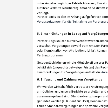
unter Angabe ungültiger E-Mail-Adressen, Einsatz
auf Ihrer Website resultieren). Amazon bestimmt i
vorliegt.
Partner-Links zu den im Anhang aufgeführten Hom
Voraussetzungen für die Teilnahme am Partnerp
5. Einschränkungen in Bezug auf Vergütunge
Partner-Tags sollten nur verwendet werden, um von 
versuchst, Vergütungen sowohl vom Amazon Partn
oder Kombination von Attributions-Links), könne
Partnerprogramm.
Gelegentlich können wir die Möglichkeit unsere
behält sich (ungeachtet etwaiger Fristen) das Rec
Einschränkungen für Vergütungen enthält die
Anla
6. Erfassung und Zahlung von Vergütungen
Wir werden wirtschaftlich vertretbare Anstrengu
ermöglichen und unsere Berichte zu erstellen und 
zusammengefasst sind. Standardvergütungen und s
gerundet werden (z. B. Cent für USD), können dazu
zahlen Standardvergütungen und spezielle Vergüt