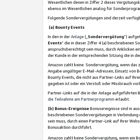
Wesentlichen denen in Ziffer 2 dieses Vergütung
ebenso im Wesentlichen analog für Sonderprogr
Folgende Sondervergütungen sind derzeit verfüg
(a) Bounty Events
In den in der
Anlage
(„
Sondervergütung
“) aufge
Events
“ die in dieser Ziffer 4 (a) beschriebenen 
anspruchsberechtigt sein muss, durch Anklicken ei
der Kunde in der entsprechenden Sitzung die in d
Amazon zahlt keine Sondervergütung, wenn das z
Angabe ungültiger E-Mail-Adressen, Einsatz von B
Bounty Events, die nicht aus Partner-Links auf Ihre
gegeben ist oder ein Verstoß oder Missbrauch vorl
Partner-Links auf die in der Anlage aufgeführte
die Teilnahme am Partnerprogramm
erlaubt.
(b) Bonus-Ereignisse
Bonusereignisse sind in au
beschriebenen Sondervergütungen in Verbindung m
sein muss, durch einen Partner-Link auf Ihrer We
Bonusaktion durchführt.
Amazon zahlt keine Sondervergütung, wenn ein Bon