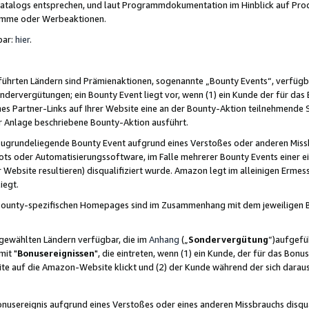
skatalogs entsprechen, und laut Programmdokumentation im Hinblick auf Pr
amme oder Werbeaktionen.
bar:
hier
.
führten Ländern sind Prämienaktionen, sogenannte „Bounty Events“, verfügb
Sondervergütungen; ein Bounty Event liegt vor, wenn (1) ein Kunde der für da
nes Partner-Links auf Ihrer Website eine an der Bounty-Aktion teilnehmende 
er Anlage beschriebene Bounty-Aktion ausführt.
ugrundeliegende Bounty Event aufgrund eines Verstoßes oder anderen Miss
ots oder Automatisierungssoftware, im Falle mehrerer Bounty Events einer e
r Website resultieren) disqualifiziert wurde. Amazon legt im alleinigen Ermess
iegt.
n Bounty-spezifischen Homepages sind im Zusammenhang mit dem jeweiligen
sgewählten Ländern verfügbar, die im
Anhang
(„
Sondervergütung
“)aufgefüh
it "
Bonusereignissen
", die eintreten, wenn (1) ein Kunde, der für das Bon
bsite auf die Amazon-Website klickt und (2) der Kunde während der sich dar
usereignis aufgrund eines Verstoßes oder eines anderen Missbrauchs disqua