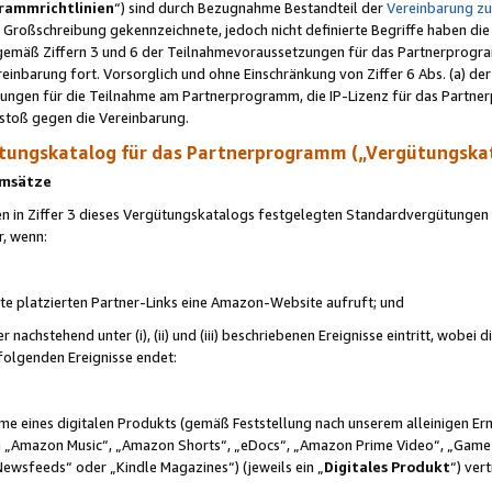
rammrichtlinien
“) sind durch Bezugnahme Bestandteil der
Vereinbarung z
Großschreibung gekennzeichnete, jedoch nicht definierte Begriffe haben die
 gemäß Ziffern 3 und 6 der Teilnahmevoraussetzungen für das Partnerprogram
nbarung fort. Vorsorglich und ohne Einschränkung von Ziffer 6 Abs. (a) der
ungen für die Teilnahme am Partnerprogramm, die IP-Lizenz für das Partner
rstoß gegen die Vereinbarung.
ungskatalog für das Partnerprogramm („Vergütungska
 Umsätze
n in Ziffer 3 dieses Vergütungskatalogs festgelegten Standardvergütungen v
r, wenn:
ite platzierten Partner-Links eine Amazon-Website aufruft; und
r nachstehend unter (i), (ii) und (iii) beschriebenen Ereignisse eintritt, wobe
 folgenden Ereignisse endet:
hme eines digitalen Produkts (gemäß Feststellung nach unserem alleinigen 
 „Amazon Music“, „Amazon Shorts“, „eDocs“, „Amazon Prime Video“, „Game
Newsfeeds“ oder „Kindle Magazines“) (jeweils ein „
Digitales Produkt
“) ver