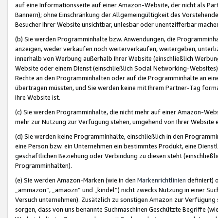
auf eine Informationsseite auf einer Amazon-Website, der nicht als Part
Bannern); ohne Einschränkung der Allgemeingültigkeit des Vorstehende
Besucher Ihrer Website unsichtbar, unlesbar oder unentzifferbar mache
(b) Sie werden Programminhalte bzw. Anwendungen, die Programminhalt
anzeigen, weder verkaufen noch weiterverkaufen, weitergeben, unterli
innerhalb von Werbung außerhalb Ihrer Website (einschließlich Werbun
Website oder einem Dienst (einschließlich Social Networking-Website
Rechte an den Programminhalten oder auf die Programminhalte an eine a
übertragen müssten, und Sie werden keine mit Ihrem Partner-Tag formati
Ihre Website ist.
(c) Sie werden Programminhalte, die nicht mehr auf einer Amazon-Websit
mehr zur Nutzung zur Verfügung stehen, umgehend von Ihrer Website e
(d) Sie werden keine Programminhalte, einschließlich in den Programmin
eine Person bzw. ein Unternehmen ein bestimmtes Produkt, eine Dienstle
geschäftlichen Beziehung oder Verbindung zu diesen steht (einschließli
Programminhalten).
(e) Sie werden Amazon-Marken (wie in den
Markenrichtlinien
definiert) 
„ammazon“, „amaozn“ und „kindel“) nicht zwecks Nutzung in einer Suc
Versuch unternehmen). Zusätzlich zu sonstigen Amazon zur Verfügung 
sorgen, dass von uns benannte Suchmaschinen Geschützte Begriffe (wie 