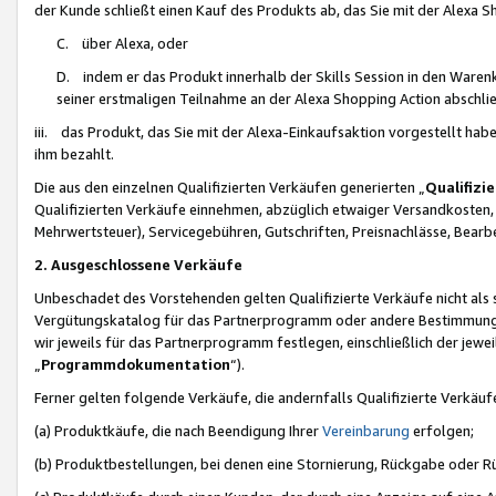
der Kunde schließt einen Kauf des Produkts ab, das Sie mit der Alexa 
C. über Alexa, oder
D. indem er das Produkt innerhalb der Skills Session in den Waren
seiner erstmaligen Teilnahme an der Alexa Shopping Action abschlie
iii. das Produkt, das Sie mit der Alexa-Einkaufsaktion vorgestellt ha
ihm bezahlt.
Die aus den einzelnen Qualifizierten Verkäufen generierten „
Qualifizi
Qualifizierten Verkäufe einnehmen, abzüglich etwaiger Versandkosten
Mehrwertsteuer), Servicegebühren, Gutschriften, Preisnachlässe, Bear
2. Ausgeschlossene Verkäufe
Unbeschadet des Vorstehenden gelten Qualifizierte Verkäufe nicht als
Vergütungskatalog für das Partnerprogramm oder andere Bestimmungen,
wir jeweils für das Partnerprogramm festlegen, einschließlich der jewe
„
Programmdokumentation
“).
Ferner gelten folgende Verkäufe, die andernfalls Qualifizierte Verkä
(a) Produktkäufe, die nach Beendigung Ihrer
Vereinbarung
erfolgen;
(b) Produktbestellungen, bei denen eine Stornierung, Rückgabe oder R