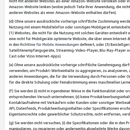
nicht mit anderen Websites als einer Amazon-Website verlinken oder i
Amazon-Website lenken (wobei jedoch Teile Ihrer Anwendung, die nich
anderen Websites als einer Amazon-Website enthalten dürfen).
(d) Ohne unsere ausdrückliche vorherige schriftliche Zustimmung werd
Nutzung mit einem Mobiltelefon oder sonstigen Mobilgerät entwickelt
(1) Websites, die nicht für die Nutzung mit solchen Geräten entwickelt
eine nicht für Mobilgeräte optimierte Website, die über einen Interne
in den
Richtlinie für Mobile Anwendungen
definiert, oder (3) Beistellge
Satellitenempfangsgeräte, Streaming-Video-Player, Blu-Ray-Player ode
Cast oder Vizio Internet-Apps).
(e) Ohne unsere ausdrückliche vorherige schriftliche Genehmigung dürfe
verwenden, um Produkt-Werbeinhalte zu aggregieren, zu analysieren, 
anderen Anwendungen, die für die Verwendung durch Personen oder Or
für die direkte Schulung oder Feinabstimmung eines maschinellen Lern
(f) Sie werden (i) nicht in irgendeiner Weise in die Funktionalität ode
entsprechenden Versuch unternehmen; (ii) keine Produktwerbungsinha
Kontaktaufnahme mit Verkäufern oder Kunden oder sonstiger Werbeaktiv
API, Datenfeeds, Produktwerbungsinhalten oder Spezifikationen erschei
Eigentumsrechte oder gewerblicher Schutzrechte, nicht entfernen, verd
(g) Sie werden nicht versuchen, (i) die Spezifikationen oder die in de
manipulieren, zu reparieren oder anderweitig abgeleitete Werke davon z