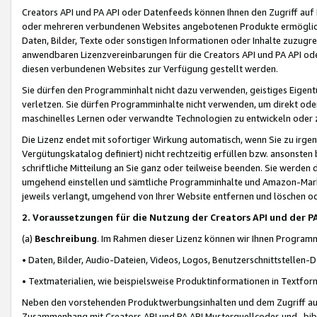
Creators API und PA API oder Datenfeeds können Ihnen den Zugriff auf D
oder mehreren verbundenen Websites angebotenen Produkte ermögliche
Daten, Bilder, Texte oder sonstigen Informationen oder Inhalte zuzugre
anwendbaren Lizenzvereinbarungen für die Creators API und PA API od
diesen verbundenen Websites zur Verfügung gestellt werden.
Sie dürfen den Programminhalt nicht dazu verwenden, geistiges Eigent
verletzen. Sie dürfen Programminhalte nicht verwenden, um direkt ode
maschinelles Lernen oder verwandte Technologien zu entwickeln oder zu
Die Lizenz endet mit sofortiger Wirkung automatisch, wenn Sie zu irg
Vergütungskatalog definiert) nicht rechtzeitig erfüllen bzw. ansonsten
schriftliche Mitteilung an Sie ganz oder teilweise beenden. Sie werden
umgehend einstellen und sämtliche Programminhalte und Amazon-Marke
jeweils verlangt, umgehend von Ihrer Website entfernen und löschen od
2. Voraussetzungen für die Nutzung der Creators API und der P
(a)
Beschreibung
. Im Rahmen dieser Lizenz können wir Ihnen Programmi
• Daten, Bilder, Audio-Dateien, Videos, Logos, Benutzerschnittstellen-
• Textmaterialien, wie beispielsweise Produktinformationen in Textfor
Neben den vorstehenden Produktwerbungsinhalten und dem Zugriff auf 
Zusammenhang mit Creators API und PA API Musterquellcodes und -bibli