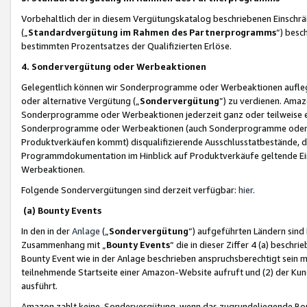
Vorbehaltlich der in diesem Vergütungskatalog beschriebenen Einschr
(„
Standardvergütung im Rahmen des Partnerprogramms
“) besc
bestimmten Prozentsatzes der Qualifizierten Erlöse.
4. Sondervergütung oder Werbeaktionen
Gelegentlich können wir Sonderprogramme oder Werbeaktionen auflegen,
oder alternative Vergütung („
Sondervergütung
”) zu verdienen. Amazo
Sonderprogramme oder Werbeaktionen jederzeit ganz oder teilweise einz
Sonderprogramme oder Werbeaktionen (auch Sonderprogramme oder We
Produktverkäufen kommt) disqualifizierende Ausschlusstatbestände, di
Programmdokumentation im Hinblick auf Produktverkäufe geltende E
Werbeaktionen.
Folgende Sondervergütungen sind derzeit verfügbar:
hier
.
(a) Bounty Events
In den in der
Anlage
(„
Sondervergütung
“) aufgeführten Ländern sind
Zusammenhang mit „
Bounty Events
“ die in dieser Ziffer 4 (a) besch
Bounty Event wie in der Anlage beschrieben anspruchsberechtigt sein mu
teilnehmende Startseite einer Amazon-Website aufruft und (2) der Kun
ausführt.
Amazon zahlt keine Sondervergütung, wenn das zugrundeliegende Boun