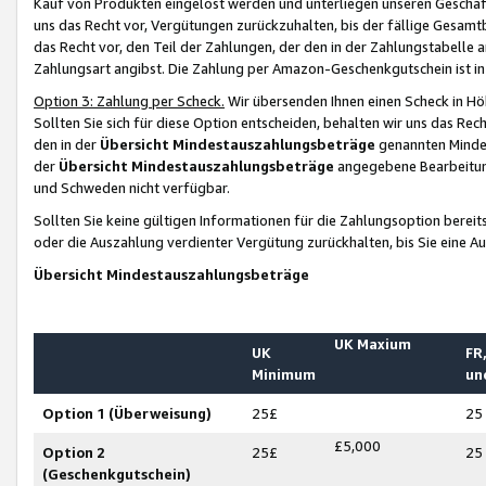
Kauf von Produkten eingelöst werden und unterliegen unseren Geschäf
uns das Recht vor, Vergütungen zurückzuhalten, bis der fällige Gesamt
das Recht vor, den Teil der Zahlungen, der den in der Zahlungstabelle 
Zahlungsart angibst. Die Zahlung per Amazon-Geschenkgutschein ist in
Option 3: Zahlung per Scheck.
Wir übersenden Ihnen einen Scheck in Höh
Sollten Sie sich für diese Option entscheiden, behalten wir uns das Rec
den in der
Übersicht Mindestauszahlungsbeträge
genannten Mindest
der
Übersicht Mindestauszahlungsbeträge
angegebene Bearbeitung
und Schweden nicht verfügbar.
Sollten Sie keine gültigen Informationen für die Zahlungsoption bereit
oder die Auszahlung verdienter Vergütung zurückhalten, bis Sie eine A
Übersicht Mindestauszahlungsbeträge
UK Maxium
UK
FR,
Minimum
un
Option 1 (Überweisung)
25£
25
£5,000
Option 2
25£
25
(Geschenkgutschein)