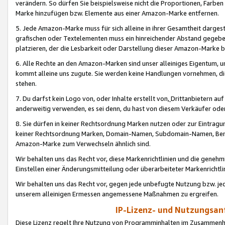
verändern. So dürfen Sie beispielsweise nicht die Proportionen, Farb
Marke hinzufügen bzw. Elemente aus einer Amazon-Marke entfernen.
5. Jede Amazon-Marke muss für sich alleine in ihrer Gesamtheit darge
grafischen oder Textelementen muss ein hinreichender Abstand gegebe
platzieren, der die Lesbarkeit oder Darstellung dieser Amazon-Marke b
6. Alle Rechte an den Amazon-Marken sind unser alleiniges Eigentum, 
kommt alleine uns zugute. Sie werden keine Handlungen vornehmen, 
stehen.
7. Du darfst kein Logo von, oder Inhalte erstellt von,
Drittanbietern au
anderweitig verwenden, es sei denn, du hast von diesem Verkäufer oder
8. Sie dürfen in keiner Rechtsordnung Marken nutzen oder zur Eintragu
keiner Rechtsordnung Marken, Domain-Namen, Subdomain-Namen, Benu
Amazon-Marke zum Verwechseln ähnlich sind.
Wir behalten uns das Recht vor, diese Markenrichtlinien und die gene
Einstellen einer Änderungsmitteilung oder überarbeiteter Markenricht
Wir behalten uns das Recht vor, gegen jede unbefugte Nutzung bzw. jede 
unserem alleinigen Ermessen angemessene Maßnahmen zu ergreifen.
IP-Lizenz- und Nutzungsan
Diese Lizenz regelt Ihre Nutzung von Programminhalten im Zusammen