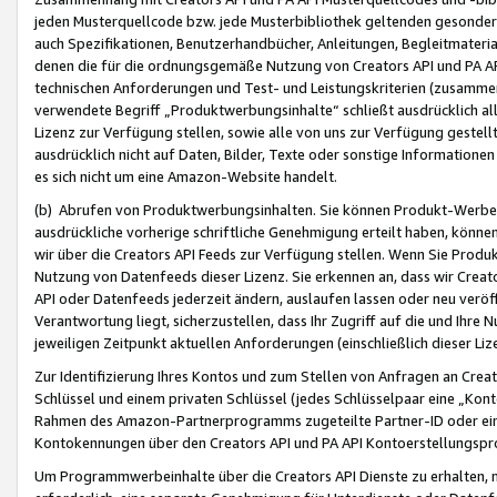
jeden Musterquellcode bzw. jede Musterbibliothek geltenden gesonder
auch Spezifikationen, Benutzerhandbücher, Anleitungen, Begleitmaterial
denen die für die ordnungsgemäße Nutzung von Creators API und PA A
technischen Anforderungen und Test- und Leistungskriterien (zusammen
verwendete Begriff „Produktwerbungsinhalte“ schließt ausdrücklich al
Lizenz zur Verfügung stellen, sowie alle von uns zur Verfügung gestel
ausdrücklich nicht auf Daten, Bilder, Texte oder sonstige Informatione
es sich nicht um eine Amazon-Website handelt.
(b) Abrufen von Produktwerbungsinhalten. Sie können Produkt-Werbein
ausdrückliche vorherige schriftliche Genehmigung erteilt haben, könn
wir über die Creators API Feeds zur Verfügung stellen. Wenn Sie Produk
Nutzung von Datenfeeds dieser Lizenz. Sie erkennen an, dass wir Creat
API oder Datenfeeds jederzeit ändern, auslaufen lassen oder neu veröffe
Verantwortung liegt, sicherzustellen, dass Ihr Zugriff auf die und Ihr
jeweiligen Zeitpunkt aktuellen Anforderungen (einschließlich dieser Liz
Zur Identifizierung Ihres Kontos und zum Stellen von Anfragen an Crea
Schlüssel und einem privaten Schlüssel (jedes Schlüsselpaar eine „Kon
Rahmen des Amazon-Partnerprogramms zugeteilte Partner-ID oder ein
Kontokennungen über den Creators API und PA API Kontoerstellungspro
Um Programmwerbeinhalte über die Creators API Dienste zu erhalten, m