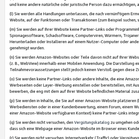
und keine andere natürliche oder juristische Person dazu ermächtigen, a
(l) Sie werden alle Handlungen unterlassen, die nach vernünftigem Erme
Website, auf der Funktionen oder Transaktionen (zum Beispiel suchen, s
(m) Sie werden auf Ihrer Website keine Partner-Links oder Programmin
Spionagesoftware, Schadsoftware, Computerviren, Würmern, Trojaner
Herunterladen oder Installieren auf einem Nutzer-Computer oder ande
genehmigt wurden.
(n) Sie werden Amazon-Websites oder Teile davon nicht auf Ihrer Websi
(z. B., WebView) innerhalb einer Mobilen Anwendung. Die Darstellung ein
Teilnahmevoraussetzungen stellt jedoch keinen Verstoß gegen diese Zif
(o) Sie werden keine Partner-Links oder andere Inhalte, die eine Am
Werbeseiten oder Layer-Werbung einstellen oder bereitstellen, mit Au
bewerben, die eng mit dem auf Ihrer Website befindlichen Material z
(p) Sie werden in Inhalte, die Sie auf einer Amazon-Website platzier
Werbediensten oder in einer Kundenbewertung, einem Forum, einem Wun
einer Amazon-Website verfügbaren Kontext) keine Partner-Links integr
(q) Sie werden nicht versuchen, den
Vergütungskatalog
zu umgehen oder
dass sich eine Webpage einer Amazon-Website im Browser eines Kunden 
(r) Sie werden nicht versuchen, Internetverkehr (Traffic) oder Vergü