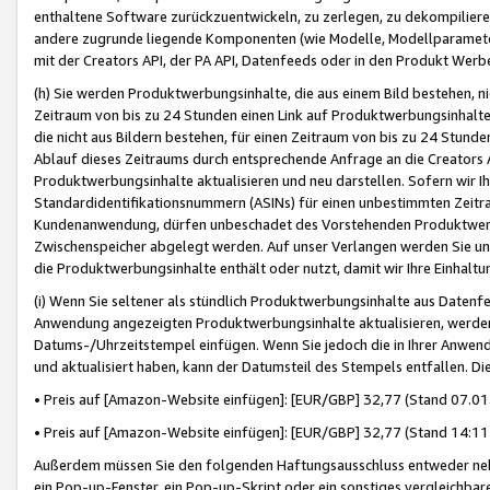
enthaltene Software zurückzuentwickeln, zu zerlegen, zu dekompilier
andere zugrunde liegende Komponenten (wie Modelle, Modellparameter
mit der Creators API, der PA API, Datenfeeds oder in den Produkt Werb
(h) Sie werden Produktwerbungsinhalte, die aus einem Bild bestehen, ni
Zeitraum von bis zu 24 Stunden einen Link auf Produktwerbungsinhalte
die nicht aus Bildern bestehen, für einen Zeitraum von bis zu 24 Stund
Ablauf dieses Zeitraums durch entsprechende Anfrage an die Creators 
Produktwerbungsinhalte aktualisieren und neu darstellen. Sofern wir Ih
Standardidentifikationsnummern (ASINs) für einen unbestimmten Zeitra
Kundenanwendung, dürfen unbeschadet des Vorstehenden Produktwerbu
Zwischenspeicher abgelegt werden. Auf unser Verlangen werden Sie un
die Produktwerbungsinhalte enthält oder nutzt, damit wir Ihre Einhalt
(i) Wenn Sie seltener als stündlich Produktwerbungsinhalte aus Datenfe
Anwendung angezeigten Produktwerbungsinhalte aktualisieren, werden 
Datums-/Uhrzeitstempel einfügen. Wenn Sie jedoch die in Ihrer Anwe
und aktualisiert haben, kann der Datumsteil des Stempels entfallen. Dies
• Preis auf [Amazon-Website einfügen]: [EUR/GBP] 32,77 (Stand 07.01.
• Preis auf [Amazon-Website einfügen]: [EUR/GBP] 32,77 (Stand 14:11 
Außerdem müssen Sie den folgenden Haftungsausschluss entweder neb
ein Pop-up-Fenster, ein Pop-up-Skript oder ein sonstiges vergleichba