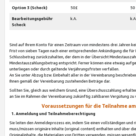
Option 3 (Scheck)
50£
50
Bearbeitungsgebühr
k.A.
k.A
Scheck
Sind auf Ihrem Konto für einen Zeitraum von mindestens drei Jahren kein
Frist von sieben Tagen nach einer entsprechenden Ankündigung die für
Schlussbetrag zurückzuhalten, der dem in der Übersicht Mindestausz
Mindestauszahlungsbetrag entspricht. Ferner können eine etwaig aufg
unterliegen oder durch geltende Verjährungsfristen verfallen.
An Sie unter Abzug bzw. Einbehalt aller in der Vereinbarung beschrieb
Ihnen gemäß der Vereinbarung zustehenden Beträge dar.
Sollten Sie, gleich aus welchem Grund, eine Überschusszahlung erhalte
an Sie im Rahmen der Vereinbarung zukünftig zahlbaren Vergütung zu 
Voraussetzungen für die Teilnahme a
1. Anmeldung und Teilnahmeberechtigung
Sie leiten den Anmeldeprozess ein, indem Sie einen vollständigen und 
muss/müssen originäre Inhalte (original content) enthalten und über d
Originalinhalte, die Materialien von Dritten verwenden, müssen wese