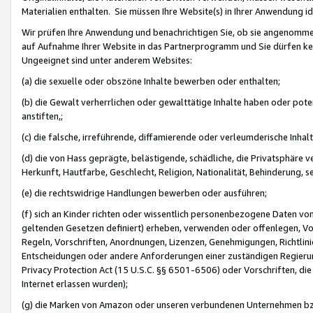
Materialien enthalten. Sie müssen Ihre Website(s) in Ihrer Anwendung ide
Wir prüfen Ihre Anwendung und benachrichtigen Sie, ob sie angenommen
auf Aufnahme Ihrer Website in das Partnerprogramm und Sie dürfen kei
Ungeeignet sind unter anderem Websites:
(a) die sexuelle oder obszöne Inhalte bewerben oder enthalten;
(b) die Gewalt verherrlichen oder gewalttätige Inhalte haben oder pot
anstiften,;
(c) die falsche, irreführende, diffamierende oder verleumderische Inha
(d) die von Hass geprägte, belästigende, schädliche, die Privatsphäre v
Herkunft, Hautfarbe, Geschlecht, Religion, Nationalität, Behinderung, 
(e) die rechtswidrige Handlungen bewerben oder ausführen;
(f) sich an Kinder richten oder wissentlich personenbezogene Daten vo
geltenden Gesetzen definiert) erheben, verwenden oder offenlegen, Vo
Regeln, Vorschriften, Anordnungen, Lizenzen, Genehmigungen, Richtlini
Entscheidungen oder andere Anforderungen einer zuständigen Regierung
Privacy Protection Act (15 U.S.C. §§ 6501-6506) oder Vorschriften, di
Internet erlassen wurden);
(g) die Marken von Amazon oder unseren verbundenen Unternehmen b