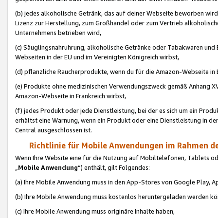
(b) jedes alkoholische Getränk, das auf deiner Webseite beworben wird
Lizenz zur Herstellung, zum Großhandel oder zum Vertrieb alkoholisch
Unternehmens betrieben wird,
(c) Säuglingsnahruhrung, alkoholische Getränke oder Tabakwaren und E
Webseiten in der EU und im Vereinigten Königreich wirbst,
(d) pflanzliche Raucherprodukte, wenn du für die Amazon-Webseite in B
(e) Produkte ohne medizinischen Verwendungszweck gemäß Anhang XVI 
Amazon-Webseite in Frankreich wirbst,
(f) jedes Produkt oder jede Dienstleistung, bei der es sich um ein Prod
erhältst eine Warnung, wenn ein Produkt oder eine Dienstleistung in de
Central ausgeschlossen ist.
Richtlinie für Mobile Anwendungen im Rahmen de
Wenn Ihre Website eine für die Nutzung auf Mobiltelefonen, Tablets 
„
Mobile Anwendung
“) enthält, gilt Folgendes:
(a) Ihre Mobile Anwendung muss in den App-Stores von Google Play, A
(b) Ihre Mobile Anwendung muss kostenlos heruntergeladen werden könn
(c) Ihre Mobile Anwendung muss originäre Inhalte haben,