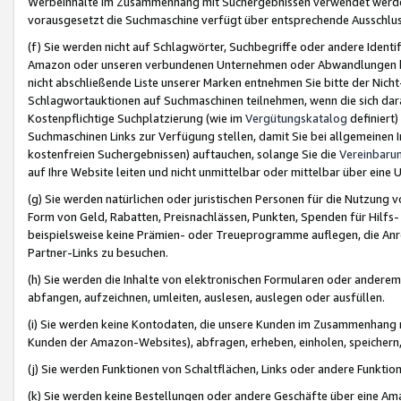
Werbeinhalte im Zusammenhang mit Suchergebnissen verwendet werden,
vorausgesetzt die Suchmaschine verfügt über entsprechende Ausschlu
(f) Sie werden nicht auf Schlagwörter, Suchbegriffe oder andere Ident
Amazon oder unseren verbundenen Unternehmen oder Abwandlungen bzw
nicht abschließende Liste unserer Marken entnehmen Sie bitte der Nich
Schlagwortauktionen auf Suchmaschinen teilnehmen, wenn die sich da
Kostenpflichtige Suchplatzierung (wie im
Vergütungskatalog
definiert
Suchmaschinen Links zur Verfügung stellen, damit Sie bei allgemeinen I
kostenfreien Suchergebnissen) auftauchen, solange Sie die
Vereinbaru
auf Ihre Website leiten und nicht unmittelbar oder mittelbar über eine
(g) Sie werden natürlichen oder juristischen Personen für die Nutzung 
Form von Geld, Rabatten, Preisnachlässen, Punkten, Spenden für Hilfs
beispielsweise keine Prämien- oder Treueprogramme auflegen, die Anrei
Partner-Links zu besuchen.
(h) Sie werden die Inhalte von elektronischen Formularen oder anderem M
abfangen, aufzeichnen, umleiten, auslesen, auslegen oder ausfüllen.
(i) Sie werden keine Kontodaten, die unsere Kunden im Zusammenhang 
Kunden der Amazon-Websites), abfragen, erheben, einholen, speichern,
(j) Sie werden Funktionen von Schaltflächen, Links oder andere Funkti
(k) Sie werden keine Bestellungen oder andere Geschäfte über eine Ama