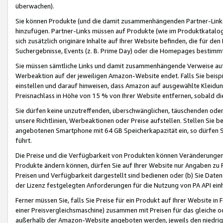
überwachen).
Sie können Produkte (und die damit zusammenhängenden Partner-Links)
hinzufügen. Partner-Links müssen auf Produkte (wie im Produktkatalog de
sich zusätzlich originäre Inhalte auf Ihrer Website befinden, die für 
Suchergebnisse, Events (z. B. Prime Day) oder die Homepages bestimmte
Sie müssen sämtliche Links und damit zusammenhängende Verweise auf z
Werbeaktion auf der jeweiligen Amazon-Website endet. Falls Sie beisp
einstellen und darauf hinweisen, dass Amazon auf ausgewählte Kleidun
Preisnachlass in Höhe von 15 % von Ihrer Website entfernen, sobald di
Sie dürfen keine unzutreffenden, überschwänglichen, täuschenden od
unsere Richtlinien, Werbeaktionen oder Preise aufstellen. Stellen Sie 
angebotenen Smartphone mit 64 GB Speicherkapazität ein, so dürfen S
führt.
Die Preise und die Verfügbarkeit von Produkten können Veränderungen 
Produkte ändern können, dürfen Sie auf Ihrer Website nur Angaben zu P
Preisen und Verfügbarkeit dargestellt sind bedienen oder (b) Sie Daten
der Lizenz festgelegten Anforderungen für die Nutzung von PA API einh
Ferner müssen Sie, falls Sie Preise für ein Produkt auf Ihrer Website in 
einer Preisvergleichsmaschine) zusammen mit Preisen für das gleiche o
außerhalb der Amazon-Website angeboten werden, jeweils den niedrigst