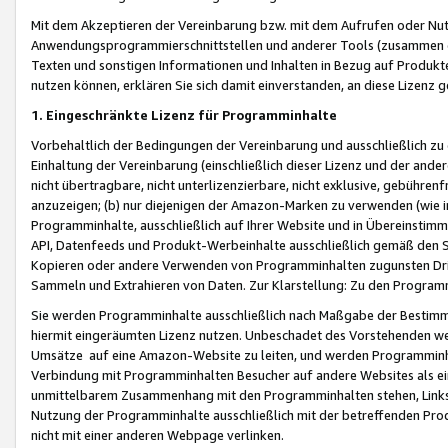
Mit dem Akzeptieren der Vereinbarung bzw. mit dem Aufrufen oder Nutz
Anwendungsprogrammierschnittstellen und anderer Tools (zusammen die
Texten und sonstigen Informationen und Inhalten in Bezug auf Produkte
nutzen können, erklären Sie sich damit einverstanden, an diese Lizenz 
1. Eingeschränkte Lizenz für Programminhalte
Vorbehaltlich der Bedingungen der Vereinbarung und ausschließlich z
Einhaltung der Vereinbarung (einschließlich dieser Lizenz und der ande
nicht übertragbare, nicht unterlizenzierbare, nicht exklusive, gebühren
anzuzeigen; (b) nur diejenigen der Amazon-Marken zu verwenden (wie in 
Programminhalte, ausschließlich auf Ihrer Website und in Übereinstimmu
API, Datenfeeds und Produkt-Werbeinhalte ausschließlich gemäß den Spe
Kopieren oder andere Verwenden von Programminhalten zugunsten Dri
Sammeln und Extrahieren von Daten. Zur Klarstellung: Zu den Program
Sie werden Programminhalte ausschließlich nach Maßgabe der Besti
hiermit eingeräumten Lizenz nutzen. Unbeschadet des Vorstehenden we
Umsätze auf eine Amazon-Website zu leiten, und werden Programminhal
Verbindung mit Programminhalten Besucher auf andere Websites als ein
unmittelbarem Zusammenhang mit den Programminhalten stehen, Links z
Nutzung der Programminhalte ausschließlich mit der betreffenden Pr
nicht mit einer anderen Webpage verlinken.