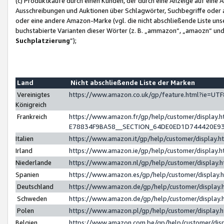
(c) Produktkäufe durch einen Kunden, der durch eine Anzeige auf eine 
Ausschreibungen und Auktionen über Schlagwörter, Suchbegriffe oder 
oder eine andere Amazon-Marke (vgl. die nicht abschließende Liste un
buchstabierte Varianten dieser Wörter (z. B. „ammazon“, „amaozn“ und „
Suchplatzierung
”);
Land
Nicht abschließende Liste der Marken
Vereinigtes
https://www.amazon.co.uk/gp/feature.html?ie=U
Königreich
Frankreich
https://www.amazon.fr/gp/help/customer/displa
E78834F9BA58__SECTION_64DE0ED1D744420E9
Italien
https://www.amazon.it/gp/help/customer/display
Irland
https://www.amazon.ie/gp/help/customer/displa
Niederlande
https://www.amazon.nl/gp/help/customer/display
Spanien
https://www.amazon.es/gp/help/customer/display
Deutschland
https://www.amazon.de/gp/help/customer/displa
Schweden
https://www.amazon.de/gp/help/customer/displa
Polen
https://www.amazon.pl/gp/help/customer/display
Belgien
https://www.amazon.com.be/gp/help/customer/d