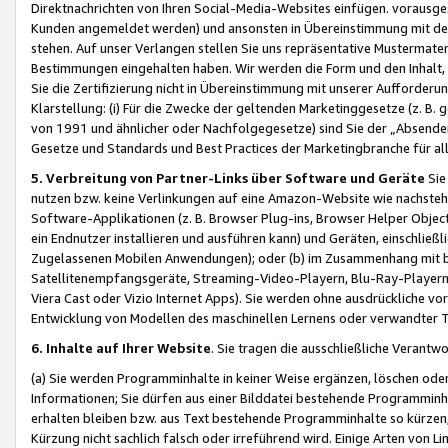
Direktnachrichten von Ihren Social-Media-Websites einfügen. vorausg
Kunden angemeldet werden) und ansonsten in Übereinstimmung mit der
stehen. Auf unser Verlangen stellen Sie uns repräsentative Mustermater
Bestimmungen eingehalten haben. Wir werden die Form und den Inhalt, di
Sie die Zertifizierung nicht in Übereinstimmung mit unserer Aufforderu
Klarstellung: (i) Für die Zwecke der geltenden Marketinggesetze (z. 
von 1991 und ähnlicher oder Nachfolgegesetze) sind Sie der „Absender“ j
Gesetze und Standards und Best Practices der Marketingbranche für 
5. Verbreitung von Partner-Links über Software und Geräte
Sie
nutzen bzw. keine Verlinkungen auf eine Amazon-Website wie nachsteh
Software-Applikationen (z. B. Browser Plug-ins, Browser Helper Objec
ein Endnutzer installieren und ausführen kann) und Geräten, einschlie
Zugelassenen Mobilen Anwendungen); oder (b) im Zusammenhang mit bzw.
Satellitenempfangsgeräte, Streaming-Video-Playern, Blu-Ray-Playern 
Viera Cast oder Vizio Internet Apps). Sie werden ohne ausdrückliche v
Entwicklung von Modellen des maschinellen Lernens oder verwandter 
6. Inhalte auf Ihrer Website
. Sie tragen die ausschließliche Verantwo
(a) Sie werden Programminhalte in keiner Weise ergänzen, löschen oder
Informationen; Sie dürfen aus einer Bilddatei bestehende Programminhal
erhalten bleiben bzw. aus Text bestehende Programminhalte so kürzen, 
Kürzung nicht sachlich falsch oder irreführend wird. Einige Arten von L