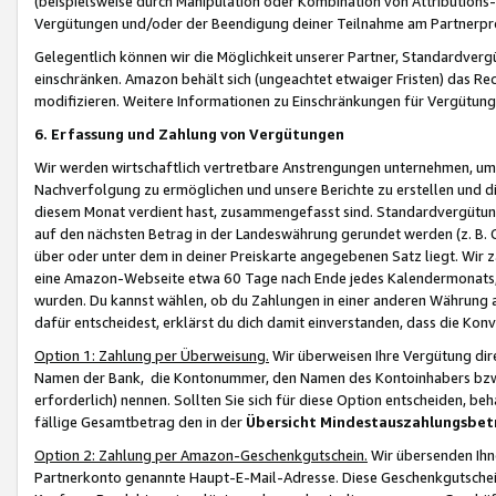
(beispielsweise durch Manipulation oder Kombination von Attributions-
Vergütungen und/oder der Beendigung deiner Teilnahme am Partnerp
Gelegentlich können wir die Möglichkeit unserer Partner, Standardv
einschränken. Amazon behält sich (ungeachtet etwaiger Fristen) das Re
modifizieren. Weitere Informationen zu Einschränkungen für Vergütung
6. Erfassung und Zahlung von Vergütungen
Wir werden wirtschaftlich vertretbare Anstrengungen unternehmen, um 
Nachverfolgung zu ermöglichen und unsere Berichte zu erstellen und di
diesem Monat verdient hast, zusammengefasst sind. Standardvergütung
auf den nächsten Betrag in der Landeswährung gerundet werden (z. B. C
über oder unter dem in deiner Preiskarte angegebenen Satz liegt. Wir
eine Amazon-Webseite etwa 60 Tage nach Ende jedes Kalendermonats, i
wurden. Du kannst wählen, ob du Zahlungen in einer anderen Währung
dafür entscheidest, erklärst du dich damit einverstanden, dass die K
Option 1: Zahlung per Überweisung.
Wir überweisen Ihre Vergütung dir
Namen der Bank, die Kontonummer, den Namen des Kontoinhabers bzw. a
erforderlich) nennen. Sollten Sie sich für diese Option entscheiden, be
fällige Gesamtbetrag den in der
Übersicht Mindestauszahlungsbet
Option 2: Zahlung per Amazon-Geschenkgutschein.
Wir übersenden Ihne
Partnerkonto genannte Haupt-E-Mail-Adresse. Diese Geschenkgutschei