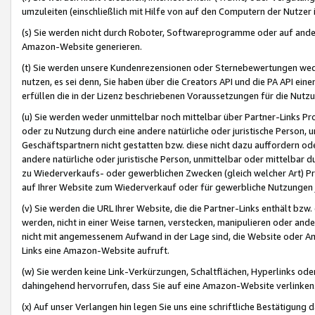
umzuleiten (einschließlich mit Hilfe von auf den Computern der Nutzer i
(s) Sie werden nicht durch Roboter, Softwareprogramme oder auf andere
Amazon-Website generieren.
(t) Sie werden unsere Kundenrezensionen oder Sternebewertungen wed
nutzen, es sei denn, Sie haben über die Creators API und die PA API e
erfüllen die in der Lizenz beschriebenen Voraussetzungen für die Nutzu
(u) Sie werden weder unmittelbar noch mittelbar über Partner-Links P
oder zu Nutzung durch eine andere natürliche oder juristische Person,
Geschäftspartnern nicht gestatten bzw. diese nicht dazu auffordern od
andere natürliche oder juristische Person, unmittelbar oder mittelbar
zu Wiederverkaufs- oder gewerblichen Zwecken (gleich welcher Art) 
auf Ihrer Website zum Wiederverkauf oder für gewerbliche Nutzungen 
(v) Sie werden die URL Ihrer Website, die die Partner-Links enthält b
werden, nicht in einer Weise tarnen, verstecken, manipulieren oder and
nicht mit angemessenem Aufwand in der Lage sind, die Website oder A
Links eine Amazon-Website aufruft.
(w) Sie werden keine Link-Verkürzungen, Schaltflächen, Hyperlinks ode
dahingehend hervorrufen, dass Sie auf eine Amazon-Website verlinken
(x) Auf unser Verlangen hin legen Sie uns eine schriftliche Bestätigung