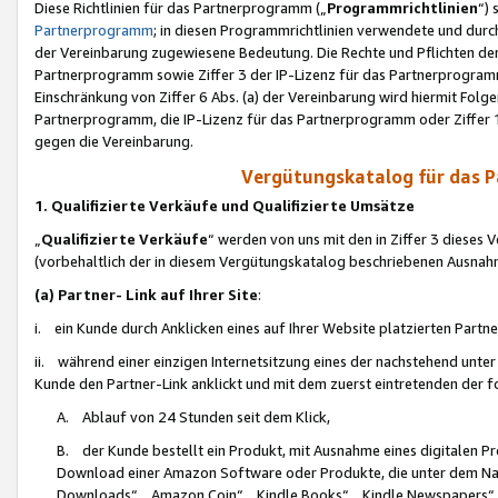
Diese Richtlinien für das Partnerprogramm („
Programmrichtlinien
“)
Partnerprogramm
; in diesen Programmrichtlinien verwendete und durch
der Vereinbarung zugewiesene Bedeutung. Die Rechte und Pflichten de
Partnerprogramm sowie Ziffer 3 der IP-Lizenz für das Partnerprogram
Einschränkung von Ziffer 6 Abs. (a) der Vereinbarung wird hiermit Fol
Partnerprogramm, die IP-Lizenz für das Partnerprogramm oder Ziffer 1
gegen die Vereinbarung.
Vergütungskatalog für das 
1. Qualifizierte Verkäufe und Qualifizierte Umsätze
„
Qualifizierte Verkäufe
“ werden von uns mit den in Ziffer 3 diese
(vorbehaltlich der in diesem Vergütungskatalog beschriebenen Ausnah
(a) Partner- Link auf Ihrer Site
:
i. ein Kunde durch Anklicken eines auf Ihrer Website platzierten Part
ii. während einer einzigen Internetsitzung eines der nachstehend unter (i)
Kunde den Partner-Link anklickt und mit dem zuerst eintretenden der f
A. Ablauf von 24 Stunden seit dem Klick,
B. der Kunde bestellt ein Produkt, mit Ausnahme eines digitalen P
Download einer Amazon Software oder Produkte, die unter dem N
Downloads“, „Amazon Coin“, „Kindle Books“, „Kindle Newspapers“, „