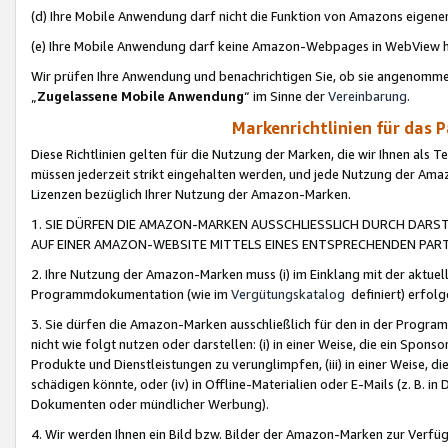
(d) Ihre Mobile Anwendung darf nicht die Funktion von Amazons eige
(e) Ihre Mobile Anwendung darf keine Amazon-Webpages in WebView 
Wir prüfen Ihre Anwendung und benachrichtigen Sie, ob sie angenomm
„
Zugelassene Mobile Anwendung
“ im Sinne der
Vereinbarung
.
Markenrichtlinien für das 
Diese Richtlinien gelten für die Nutzung der Marken, die wir Ihnen als 
müssen jederzeit strikt eingehalten werden, und jede Nutzung der Ama
Lizenzen bezüglich Ihrer Nutzung der Amazon-Marken.
1. SIE DÜRFEN DIE AMAZON-MARKEN AUSSCHLIESSLICH DURCH DARS
AUF EINER AMAZON-WEBSITE MITTELS EINES ENTSPRECHENDEN PART
2. Ihre Nutzung der Amazon-Marken muss (i) im Einklang mit der aktuells
Programmdokumentation (wie im
Vergütungskatalog
definiert) erfolg
3. Sie dürfen die Amazon-Marken ausschließlich für den in der Progr
nicht wie folgt nutzen oder darstellen: (i) in einer Weise, die ein Spo
Produkte und Dienstleistungen zu verunglimpfen, (iii) in einer Weise
schädigen könnte, oder (iv) in Offline-Materialien oder E-Mails (z. B.
Dokumenten oder mündlicher Werbung).
4. Wir werden Ihnen ein Bild bzw. Bilder der Amazon-Marken zur Verfüg