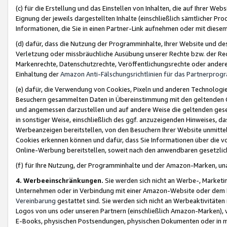
(c) für die Erstellung und das Einstellen von Inhalten, die auf Ihrer We
Eignung der jeweils dargestellten Inhalte (einschließlich sämtlicher 
Informationen, die Sie in einen Partner-Link aufnehmen oder mit diese
(d) dafür, dass die Nutzung der Programminhalte, Ihrer Website und des 
Verletzung oder missbräuchliche Ausübung unserer Rechte bzw. der Recht
Markenrechte, Datenschutzrechte, Veröffentlichungsrechte oder anderer
Einhaltung der
Amazon Anti-Fälschungsrichtlinien für das Partnerpro
(e) dafür, die Verwendung von Cookies, Pixeln und anderen Technologien
Besuchern gesammelten Daten in Übereinstimmung mit den geltenden Ge
und angemessen darzustellen und auf andere Weise die geltenden geset
in sonstiger Weise, einschließlich des ggf. anzuzeigenden Hinweises, d
Werbeanzeigen bereitstellen, von den Besuchern Ihrer Website unmitte
Cookies erkennen können und dafür, dass Sie Informationen über die v
Online-Werbung bereitstellen, soweit nach den anwendbaren gesetzlic
(f) für Ihre Nutzung, der Programminhalte und der Amazon-Marken, u
4. Werbeeinschränkungen.
Sie werden sich nicht an Werbe-, Market
Unternehmen oder in Verbindung mit einer Amazon-Website oder dem Pa
Vereinbarung
gestattet sind. Sie werden sich nicht an Werbeaktivitäten
Logos von uns oder unseren Partnern (einschließlich Amazon-Marken), 
E-Books, physischen Postsendungen, physischen Dokumenten oder in 