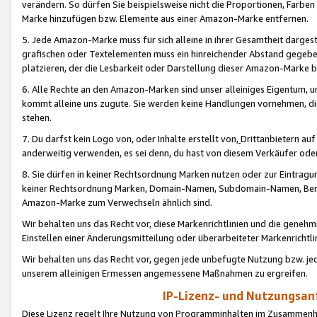
verändern. So dürfen Sie beispielsweise nicht die Proportionen, Farb
Marke hinzufügen bzw. Elemente aus einer Amazon-Marke entfernen.
5. Jede Amazon-Marke muss für sich alleine in ihrer Gesamtheit darge
grafischen oder Textelementen muss ein hinreichender Abstand gegebe
platzieren, der die Lesbarkeit oder Darstellung dieser Amazon-Marke b
6. Alle Rechte an den Amazon-Marken sind unser alleiniges Eigentum, 
kommt alleine uns zugute. Sie werden keine Handlungen vornehmen, 
stehen.
7. Du darfst kein Logo von, oder Inhalte erstellt von,
Drittanbietern au
anderweitig verwenden, es sei denn, du hast von diesem Verkäufer oder
8. Sie dürfen in keiner Rechtsordnung Marken nutzen oder zur Eintragu
keiner Rechtsordnung Marken, Domain-Namen, Subdomain-Namen, Benu
Amazon-Marke zum Verwechseln ähnlich sind.
Wir behalten uns das Recht vor, diese Markenrichtlinien und die gene
Einstellen einer Änderungsmitteilung oder überarbeiteter Markenricht
Wir behalten uns das Recht vor, gegen jede unbefugte Nutzung bzw. jede 
unserem alleinigen Ermessen angemessene Maßnahmen zu ergreifen.
IP-Lizenz- und Nutzungsan
Diese Lizenz regelt Ihre Nutzung von Programminhalten im Zusammen