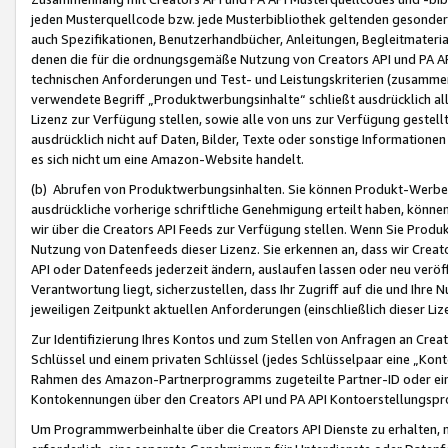
jeden Musterquellcode bzw. jede Musterbibliothek geltenden gesonder
auch Spezifikationen, Benutzerhandbücher, Anleitungen, Begleitmaterial
denen die für die ordnungsgemäße Nutzung von Creators API und PA A
technischen Anforderungen und Test- und Leistungskriterien (zusammen
verwendete Begriff „Produktwerbungsinhalte“ schließt ausdrücklich al
Lizenz zur Verfügung stellen, sowie alle von uns zur Verfügung gestel
ausdrücklich nicht auf Daten, Bilder, Texte oder sonstige Informatione
es sich nicht um eine Amazon-Website handelt.
(b) Abrufen von Produktwerbungsinhalten. Sie können Produkt-Werbein
ausdrückliche vorherige schriftliche Genehmigung erteilt haben, könn
wir über die Creators API Feeds zur Verfügung stellen. Wenn Sie Produk
Nutzung von Datenfeeds dieser Lizenz. Sie erkennen an, dass wir Creat
API oder Datenfeeds jederzeit ändern, auslaufen lassen oder neu veröffe
Verantwortung liegt, sicherzustellen, dass Ihr Zugriff auf die und Ihr
jeweiligen Zeitpunkt aktuellen Anforderungen (einschließlich dieser Liz
Zur Identifizierung Ihres Kontos und zum Stellen von Anfragen an Crea
Schlüssel und einem privaten Schlüssel (jedes Schlüsselpaar eine „Kon
Rahmen des Amazon-Partnerprogramms zugeteilte Partner-ID oder ein
Kontokennungen über den Creators API und PA API Kontoerstellungspro
Um Programmwerbeinhalte über die Creators API Dienste zu erhalten, m