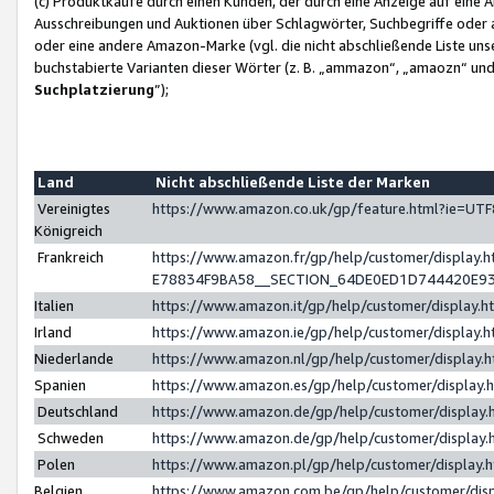
(c) Produktkäufe durch einen Kunden, der durch eine Anzeige auf eine 
Ausschreibungen und Auktionen über Schlagwörter, Suchbegriffe oder 
oder eine andere Amazon-Marke (vgl. die nicht abschließende Liste un
buchstabierte Varianten dieser Wörter (z. B. „ammazon“, „amaozn“ und „
Suchplatzierung
”);
Land
Nicht abschließende Liste der Marken
Vereinigtes
https://www.amazon.co.uk/gp/feature.html?ie=U
Königreich
Frankreich
https://www.amazon.fr/gp/help/customer/displa
E78834F9BA58__SECTION_64DE0ED1D744420E9
Italien
https://www.amazon.it/gp/help/customer/display
Irland
https://www.amazon.ie/gp/help/customer/displa
Niederlande
https://www.amazon.nl/gp/help/customer/display
Spanien
https://www.amazon.es/gp/help/customer/display
Deutschland
https://www.amazon.de/gp/help/customer/displa
Schweden
https://www.amazon.de/gp/help/customer/displa
Polen
https://www.amazon.pl/gp/help/customer/display
Belgien
https://www.amazon.com.be/gp/help/customer/d