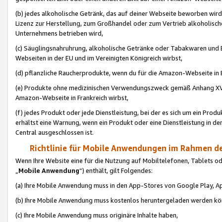
(b) jedes alkoholische Getränk, das auf deiner Webseite beworben wird
Lizenz zur Herstellung, zum Großhandel oder zum Vertrieb alkoholisch
Unternehmens betrieben wird,
(c) Säuglingsnahruhrung, alkoholische Getränke oder Tabakwaren und E
Webseiten in der EU und im Vereinigten Königreich wirbst,
(d) pflanzliche Raucherprodukte, wenn du für die Amazon-Webseite in B
(e) Produkte ohne medizinischen Verwendungszweck gemäß Anhang XVI 
Amazon-Webseite in Frankreich wirbst,
(f) jedes Produkt oder jede Dienstleistung, bei der es sich um ein Prod
erhältst eine Warnung, wenn ein Produkt oder eine Dienstleistung in de
Central ausgeschlossen ist.
Richtlinie für Mobile Anwendungen im Rahmen de
Wenn Ihre Website eine für die Nutzung auf Mobiltelefonen, Tablets 
„
Mobile Anwendung
“) enthält, gilt Folgendes:
(a) Ihre Mobile Anwendung muss in den App-Stores von Google Play, A
(b) Ihre Mobile Anwendung muss kostenlos heruntergeladen werden könn
(c) Ihre Mobile Anwendung muss originäre Inhalte haben,