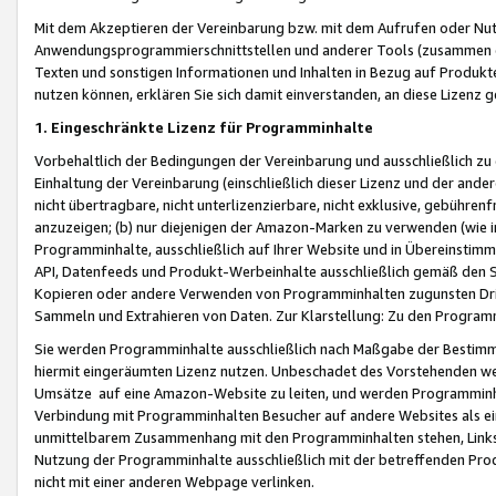
Mit dem Akzeptieren der Vereinbarung bzw. mit dem Aufrufen oder Nutz
Anwendungsprogrammierschnittstellen und anderer Tools (zusammen die
Texten und sonstigen Informationen und Inhalten in Bezug auf Produkte
nutzen können, erklären Sie sich damit einverstanden, an diese Lizenz 
1. Eingeschränkte Lizenz für Programminhalte
Vorbehaltlich der Bedingungen der Vereinbarung und ausschließlich z
Einhaltung der Vereinbarung (einschließlich dieser Lizenz und der ande
nicht übertragbare, nicht unterlizenzierbare, nicht exklusive, gebühren
anzuzeigen; (b) nur diejenigen der Amazon-Marken zu verwenden (wie in 
Programminhalte, ausschließlich auf Ihrer Website und in Übereinstimmu
API, Datenfeeds und Produkt-Werbeinhalte ausschließlich gemäß den Spe
Kopieren oder andere Verwenden von Programminhalten zugunsten Dri
Sammeln und Extrahieren von Daten. Zur Klarstellung: Zu den Program
Sie werden Programminhalte ausschließlich nach Maßgabe der Besti
hiermit eingeräumten Lizenz nutzen. Unbeschadet des Vorstehenden we
Umsätze auf eine Amazon-Website zu leiten, und werden Programminhal
Verbindung mit Programminhalten Besucher auf andere Websites als ein
unmittelbarem Zusammenhang mit den Programminhalten stehen, Links z
Nutzung der Programminhalte ausschließlich mit der betreffenden Pr
nicht mit einer anderen Webpage verlinken.