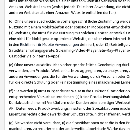
nicht mit anderen Websites als einer Amazon-Website verlinken oder i
Amazon-Website lenken (wobei jedoch Teile Ihrer Anwendung, die nich
anderen Websites als einer Amazon-Website enthalten dürfen).
(d) Ohne unsere ausdrückliche vorherige schriftliche Zustimmung werd
Nutzung mit einem Mobiltelefon oder sonstigen Mobilgerät entwickelt
(1) Websites, die nicht für die Nutzung mit solchen Geräten entwickelt
eine nicht für Mobilgeräte optimierte Website, die über einen Interne
in den
Richtlinie für Mobile Anwendungen
definiert, oder (3) Beistellge
Satellitenempfangsgeräte, Streaming-Video-Player, Blu-Ray-Player ode
Cast oder Vizio Internet-Apps).
(e) Ohne unsere ausdrückliche vorherige schriftliche Genehmigung dürfe
verwenden, um Produkt-Werbeinhalte zu aggregieren, zu analysieren, 
anderen Anwendungen, die für die Verwendung durch Personen oder Or
für die direkte Schulung oder Feinabstimmung eines maschinellen Lern
(f) Sie werden (i) nicht in irgendeiner Weise in die Funktionalität ode
entsprechenden Versuch unternehmen; (ii) keine Produktwerbungsinha
Kontaktaufnahme mit Verkäufern oder Kunden oder sonstiger Werbeaktiv
API, Datenfeeds, Produktwerbungsinhalten oder Spezifikationen erschei
Eigentumsrechte oder gewerblicher Schutzrechte, nicht entfernen, verd
(g) Sie werden nicht versuchen, (i) die Spezifikationen oder die in de
manipulieren, zu reparieren oder anderweitig abgeleitete Werke davon z