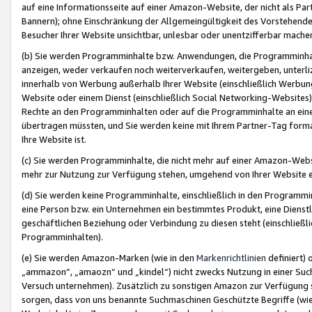
auf eine Informationsseite auf einer Amazon-Website, der nicht als Part
Bannern); ohne Einschränkung der Allgemeingültigkeit des Vorstehende
Besucher Ihrer Website unsichtbar, unlesbar oder unentzifferbar mache
(b) Sie werden Programminhalte bzw. Anwendungen, die Programminhalt
anzeigen, weder verkaufen noch weiterverkaufen, weitergeben, unterli
innerhalb von Werbung außerhalb Ihrer Website (einschließlich Werbun
Website oder einem Dienst (einschließlich Social Networking-Website
Rechte an den Programminhalten oder auf die Programminhalte an eine a
übertragen müssten, und Sie werden keine mit Ihrem Partner-Tag formati
Ihre Website ist.
(c) Sie werden Programminhalte, die nicht mehr auf einer Amazon-Websit
mehr zur Nutzung zur Verfügung stehen, umgehend von Ihrer Website e
(d) Sie werden keine Programminhalte, einschließlich in den Programmin
eine Person bzw. ein Unternehmen ein bestimmtes Produkt, eine Dienstle
geschäftlichen Beziehung oder Verbindung zu diesen steht (einschließli
Programminhalten).
(e) Sie werden Amazon-Marken (wie in den
Markenrichtlinien
definiert) 
„ammazon“, „amaozn“ und „kindel“) nicht zwecks Nutzung in einer Suc
Versuch unternehmen). Zusätzlich zu sonstigen Amazon zur Verfügung 
sorgen, dass von uns benannte Suchmaschinen Geschützte Begriffe (wie 