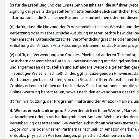
(c) für die Erstellung und das Einstellen von Inhalten, die auf Ihrer We
Eignung der jeweils dargestellten Inhalte (einschließlich sämtlicher 
Informationen, die Sie in einen Partner-Link aufnehmen oder mit diese
(d) dafür, dass die Nutzung der Programminhalte, Ihrer Website und des 
Verletzung oder missbräuchliche Ausübung unserer Rechte bzw. der Recht
Markenrechte, Datenschutzrechte, Veröffentlichungsrechte oder anderer
Einhaltung der
Amazon Anti-Fälschungsrichtlinien für das Partnerpro
(e) dafür, die Verwendung von Cookies, Pixeln und anderen Technologien
Besuchern gesammelten Daten in Übereinstimmung mit den geltenden Ge
und angemessen darzustellen und auf andere Weise die geltenden geset
in sonstiger Weise, einschließlich des ggf. anzuzeigenden Hinweises, d
Werbeanzeigen bereitstellen, von den Besuchern Ihrer Website unmitte
Cookies erkennen können und dafür, dass Sie Informationen über die v
Online-Werbung bereitstellen, soweit nach den anwendbaren gesetzlic
(f) für Ihre Nutzung, der Programminhalte und der Amazon-Marken, u
4. Werbeeinschränkungen.
Sie werden sich nicht an Werbe-, Market
Unternehmen oder in Verbindung mit einer Amazon-Website oder dem Pa
Vereinbarung
gestattet sind. Sie werden sich nicht an Werbeaktivitäten
Logos von uns oder unseren Partnern (einschließlich Amazon-Marken), 
E-Books, physischen Postsendungen, physischen Dokumenten oder in 