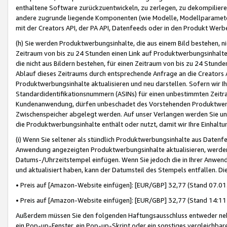
enthaltene Software zurückzuentwickeln, zu zerlegen, zu dekompilier
andere zugrunde liegende Komponenten (wie Modelle, Modellparameter
mit der Creators API, der PA API, Datenfeeds oder in den Produkt Werb
(h) Sie werden Produktwerbungsinhalte, die aus einem Bild bestehen, ni
Zeitraum von bis zu 24 Stunden einen Link auf Produktwerbungsinhalte
die nicht aus Bildern bestehen, für einen Zeitraum von bis zu 24 Stund
Ablauf dieses Zeitraums durch entsprechende Anfrage an die Creators 
Produktwerbungsinhalte aktualisieren und neu darstellen. Sofern wir Ih
Standardidentifikationsnummern (ASINs) für einen unbestimmten Zeitra
Kundenanwendung, dürfen unbeschadet des Vorstehenden Produktwerbu
Zwischenspeicher abgelegt werden. Auf unser Verlangen werden Sie un
die Produktwerbungsinhalte enthält oder nutzt, damit wir Ihre Einhalt
(i) Wenn Sie seltener als stündlich Produktwerbungsinhalte aus Datenfe
Anwendung angezeigten Produktwerbungsinhalte aktualisieren, werden 
Datums-/Uhrzeitstempel einfügen. Wenn Sie jedoch die in Ihrer Anwe
und aktualisiert haben, kann der Datumsteil des Stempels entfallen. Dies
• Preis auf [Amazon-Website einfügen]: [EUR/GBP] 32,77 (Stand 07.01.
• Preis auf [Amazon-Website einfügen]: [EUR/GBP] 32,77 (Stand 14:11 
Außerdem müssen Sie den folgenden Haftungsausschluss entweder neb
ein Pop-up-Fenster, ein Pop-up-Skript oder ein sonstiges vergleichba