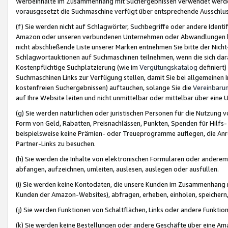
Werbeinhalte im Zusammenhang mit Suchergebnissen verwendet werden,
vorausgesetzt die Suchmaschine verfügt über entsprechende Ausschlu
(f) Sie werden nicht auf Schlagwörter, Suchbegriffe oder andere Ident
Amazon oder unseren verbundenen Unternehmen oder Abwandlungen bzw
nicht abschließende Liste unserer Marken entnehmen Sie bitte der Nich
Schlagwortauktionen auf Suchmaschinen teilnehmen, wenn die sich da
Kostenpflichtige Suchplatzierung (wie im
Vergütungskatalog
definiert
Suchmaschinen Links zur Verfügung stellen, damit Sie bei allgemeinen I
kostenfreien Suchergebnissen) auftauchen, solange Sie die
Vereinbaru
auf Ihre Website leiten und nicht unmittelbar oder mittelbar über eine
(g) Sie werden natürlichen oder juristischen Personen für die Nutzung 
Form von Geld, Rabatten, Preisnachlässen, Punkten, Spenden für Hilfs
beispielsweise keine Prämien- oder Treueprogramme auflegen, die Anrei
Partner-Links zu besuchen.
(h) Sie werden die Inhalte von elektronischen Formularen oder anderem M
abfangen, aufzeichnen, umleiten, auslesen, auslegen oder ausfüllen.
(i) Sie werden keine Kontodaten, die unsere Kunden im Zusammenhang 
Kunden der Amazon-Websites), abfragen, erheben, einholen, speichern,
(j) Sie werden Funktionen von Schaltflächen, Links oder andere Funkti
(k) Sie werden keine Bestellungen oder andere Geschäfte über eine Ama