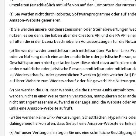
umzuleiten (einschließlich mit Hilfe von auf den Computern der Nutzer i
(s) Sie werden nicht durch Roboter, Softwareprogramme oder auf andere
Amazon-Website generieren.
(t) Sie werden unsere Kundenrezensionen oder Sternebewertungen wed
nutzen, es sei denn, Sie haben über die Creators API und die PA API e
erfüllen die in der Lizenz beschriebenen Voraussetzungen für die Nutzu
(u) Sie werden weder unmittelbar noch mittelbar über Partner-Links P
oder zu Nutzung durch eine andere natürliche oder juristische Person,
Geschäftspartnern nicht gestatten bzw. diese nicht dazu auffordern od
andere natürliche oder juristische Person, unmittelbar oder mittelbar
zu Wiederverkaufs- oder gewerblichen Zwecken (gleich welcher Art) 
auf Ihrer Website zum Wiederverkauf oder für gewerbliche Nutzungen 
(v) Sie werden die URL Ihrer Website, die die Partner-Links enthält b
werden, nicht in einer Weise tarnen, verstecken, manipulieren oder and
nicht mit angemessenem Aufwand in der Lage sind, die Website oder A
Links eine Amazon-Website aufruft.
(w) Sie werden keine Link-Verkürzungen, Schaltflächen, Hyperlinks ode
dahingehend hervorrufen, dass Sie auf eine Amazon-Website verlinken
(x) Auf unser Verlangen hin legen Sie uns eine schriftliche Bestätigung