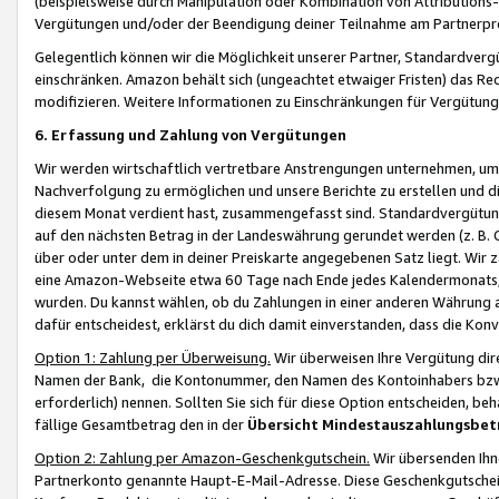
(beispielsweise durch Manipulation oder Kombination von Attributions-
Vergütungen und/oder der Beendigung deiner Teilnahme am Partnerp
Gelegentlich können wir die Möglichkeit unserer Partner, Standardv
einschränken. Amazon behält sich (ungeachtet etwaiger Fristen) das Re
modifizieren. Weitere Informationen zu Einschränkungen für Vergütung
6. Erfassung und Zahlung von Vergütungen
Wir werden wirtschaftlich vertretbare Anstrengungen unternehmen, um 
Nachverfolgung zu ermöglichen und unsere Berichte zu erstellen und di
diesem Monat verdient hast, zusammengefasst sind. Standardvergütung
auf den nächsten Betrag in der Landeswährung gerundet werden (z. B. C
über oder unter dem in deiner Preiskarte angegebenen Satz liegt. Wir
eine Amazon-Webseite etwa 60 Tage nach Ende jedes Kalendermonats, i
wurden. Du kannst wählen, ob du Zahlungen in einer anderen Währung
dafür entscheidest, erklärst du dich damit einverstanden, dass die K
Option 1: Zahlung per Überweisung.
Wir überweisen Ihre Vergütung dir
Namen der Bank, die Kontonummer, den Namen des Kontoinhabers bzw. a
erforderlich) nennen. Sollten Sie sich für diese Option entscheiden, be
fällige Gesamtbetrag den in der
Übersicht Mindestauszahlungsbet
Option 2: Zahlung per Amazon-Geschenkgutschein.
Wir übersenden Ihne
Partnerkonto genannte Haupt-E-Mail-Adresse. Diese Geschenkgutschei