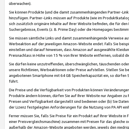
überwachen).
Sie können Produkte (und die damit zusammenhängenden Partner-Links)
hinzufügen. Partner-Links müssen auf Produkte (wie im Produktkatalog de
sich zusätzlich originäre Inhalte auf Ihrer Website befinden, die für 
Suchergebnisse, Events (z. B. Prime Day) oder die Homepages bestimmte
Sie müssen sämtliche Links und damit zusammenhängende Verweise auf z
Werbeaktion auf der jeweiligen Amazon-Website endet. Falls Sie beisp
einstellen und darauf hinweisen, dass Amazon auf ausgewählte Kleidun
Preisnachlass in Höhe von 15 % von Ihrer Website entfernen, sobald di
Sie dürfen keine unzutreffenden, überschwänglichen, täuschenden od
unsere Richtlinien, Werbeaktionen oder Preise aufstellen. Stellen Sie 
angebotenen Smartphone mit 64 GB Speicherkapazität ein, so dürfen S
führt.
Die Preise und die Verfügbarkeit von Produkten können Veränderungen 
Produkte ändern können, dürfen Sie auf Ihrer Website nur Angaben zu P
Preisen und Verfügbarkeit dargestellt sind bedienen oder (b) Sie Daten
der Lizenz festgelegten Anforderungen für die Nutzung von PA API einh
Ferner müssen Sie, falls Sie Preise für ein Produkt auf Ihrer Website in 
einer Preisvergleichsmaschine) zusammen mit Preisen für das gleiche o
außerhalb der Amazon-Website angeboten werden, jeweils den niedrigst