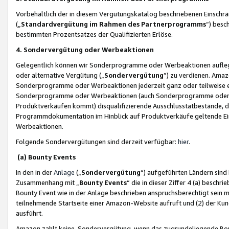
Vorbehaltlich der in diesem Vergütungskatalog beschriebenen Einschr
(„
Standardvergütung im Rahmen des Partnerprogramms
“) besc
bestimmten Prozentsatzes der Qualifizierten Erlöse.
4. Sondervergütung oder Werbeaktionen
Gelegentlich können wir Sonderprogramme oder Werbeaktionen auflegen,
oder alternative Vergütung („
Sondervergütung
”) zu verdienen. Amazo
Sonderprogramme oder Werbeaktionen jederzeit ganz oder teilweise einz
Sonderprogramme oder Werbeaktionen (auch Sonderprogramme oder We
Produktverkäufen kommt) disqualifizierende Ausschlusstatbestände, di
Programmdokumentation im Hinblick auf Produktverkäufe geltende E
Werbeaktionen.
Folgende Sondervergütungen sind derzeit verfügbar:
hier
.
(a) Bounty Events
In den in der
Anlage
(„
Sondervergütung
“) aufgeführten Ländern sind
Zusammenhang mit „
Bounty Events
“ die in dieser Ziffer 4 (a) besch
Bounty Event wie in der Anlage beschrieben anspruchsberechtigt sein mu
teilnehmende Startseite einer Amazon-Website aufruft und (2) der Kun
ausführt.
Amazon zahlt keine Sondervergütung, wenn das zugrundeliegende Boun