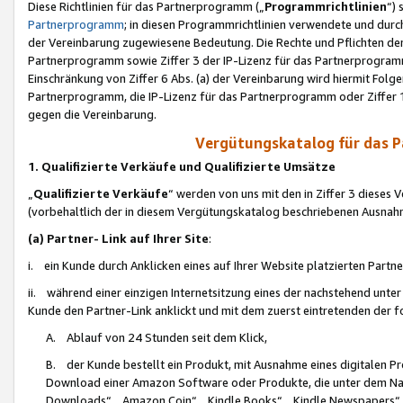
Diese Richtlinien für das Partnerprogramm („
Programmrichtlinien
“)
Partnerprogramm
; in diesen Programmrichtlinien verwendete und durch
der Vereinbarung zugewiesene Bedeutung. Die Rechte und Pflichten de
Partnerprogramm sowie Ziffer 3 der IP-Lizenz für das Partnerprogram
Einschränkung von Ziffer 6 Abs. (a) der Vereinbarung wird hiermit Fol
Partnerprogramm, die IP-Lizenz für das Partnerprogramm oder Ziffer 1
gegen die Vereinbarung.
Vergütungskatalog für das 
1. Qualifizierte Verkäufe und Qualifizierte Umsätze
„
Qualifizierte Verkäufe
“ werden von uns mit den in Ziffer 3 diese
(vorbehaltlich der in diesem Vergütungskatalog beschriebenen Ausnah
(a) Partner- Link auf Ihrer Site
:
i. ein Kunde durch Anklicken eines auf Ihrer Website platzierten Part
ii. während einer einzigen Internetsitzung eines der nachstehend unter (i)
Kunde den Partner-Link anklickt und mit dem zuerst eintretenden der f
A. Ablauf von 24 Stunden seit dem Klick,
B. der Kunde bestellt ein Produkt, mit Ausnahme eines digitalen P
Download einer Amazon Software oder Produkte, die unter dem N
Downloads“, „Amazon Coin“, „Kindle Books“, „Kindle Newspapers“, „