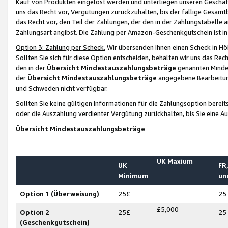
Kauf von Produkten eingelöst werden und unterliegen unseren Geschäf
uns das Recht vor, Vergütungen zurückzuhalten, bis der fällige Gesamt
das Recht vor, den Teil der Zahlungen, der den in der Zahlungstabelle 
Zahlungsart angibst. Die Zahlung per Amazon-Geschenkgutschein ist in
Option 3: Zahlung per Scheck.
Wir übersenden Ihnen einen Scheck in Höh
Sollten Sie sich für diese Option entscheiden, behalten wir uns das Rec
den in der
Übersicht Mindestauszahlungsbeträge
genannten Mindest
der
Übersicht Mindestauszahlungsbeträge
angegebene Bearbeitung
und Schweden nicht verfügbar.
Sollten Sie keine gültigen Informationen für die Zahlungsoption bereit
oder die Auszahlung verdienter Vergütung zurückhalten, bis Sie eine A
Übersicht Mindestauszahlungsbeträge
UK Maxium
UK
FR,
Minimum
un
Option 1 (Überweisung)
25£
25
£5,000
Option 2
25£
25
(Geschenkgutschein)