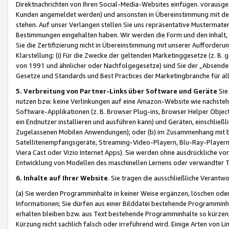
Direktnachrichten von Ihren Social-Media-Websites einfügen. vorausg
Kunden angemeldet werden) und ansonsten in Übereinstimmung mit der
stehen. Auf unser Verlangen stellen Sie uns repräsentative Mustermater
Bestimmungen eingehalten haben. Wir werden die Form und den Inhalt, di
Sie die Zertifizierung nicht in Übereinstimmung mit unserer Aufforderu
Klarstellung: (i) Für die Zwecke der geltenden Marketinggesetze (z. 
von 1991 und ähnlicher oder Nachfolgegesetze) sind Sie der „Absender“ j
Gesetze und Standards und Best Practices der Marketingbranche für 
5. Verbreitung von Partner-Links über Software und Geräte
Sie
nutzen bzw. keine Verlinkungen auf eine Amazon-Website wie nachsteh
Software-Applikationen (z. B. Browser Plug-ins, Browser Helper Objec
ein Endnutzer installieren und ausführen kann) und Geräten, einschlie
Zugelassenen Mobilen Anwendungen); oder (b) im Zusammenhang mit bzw.
Satellitenempfangsgeräte, Streaming-Video-Playern, Blu-Ray-Playern 
Viera Cast oder Vizio Internet Apps). Sie werden ohne ausdrückliche v
Entwicklung von Modellen des maschinellen Lernens oder verwandter 
6. Inhalte auf Ihrer Website
. Sie tragen die ausschließliche Verantwo
(a) Sie werden Programminhalte in keiner Weise ergänzen, löschen oder
Informationen; Sie dürfen aus einer Bilddatei bestehende Programminhal
erhalten bleiben bzw. aus Text bestehende Programminhalte so kürzen, 
Kürzung nicht sachlich falsch oder irreführend wird. Einige Arten von L