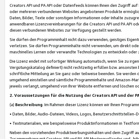
Creators API und PA API oder Datenfeeds können Ihnen den Zugriff auf D
oder mehreren verbundenen Websites angebotenen Produkte ermögliche
Daten, Bilder, Texte oder sonstigen Informationen oder Inhalte zuzugre
anwendbaren Lizenzvereinbarungen für die Creators API und PA API od
diesen verbundenen Websites zur Verfügung gestellt werden.
Sie dürfen den Programminhalt nicht dazu verwenden, geistiges Eigent
verletzen. Sie dürfen Programminhalte nicht verwenden, um direkt ode
maschinelles Lernen oder verwandte Technologien zu entwickeln oder zu
Die Lizenz endet mit sofortiger Wirkung automatisch, wenn Sie zu irg
Vergütungskatalog definiert) nicht rechtzeitig erfüllen bzw. ansonsten
schriftliche Mitteilung an Sie ganz oder teilweise beenden. Sie werden
umgehend einstellen und sämtliche Programminhalte und Amazon-Marke
jeweils verlangt, umgehend von Ihrer Website entfernen und löschen od
2. Voraussetzungen für die Nutzung der Creators API und der P
(a)
Beschreibung
. Im Rahmen dieser Lizenz können wir Ihnen Programmi
• Daten, Bilder, Audio-Dateien, Videos, Logos, Benutzerschnittstellen-
• Textmaterialien, wie beispielsweise Produktinformationen in Textfor
Neben den vorstehenden Produktwerbungsinhalten und dem Zugriff auf 
Zusammenhang mit Creators API und PA API Musterquellcodes und -bibli