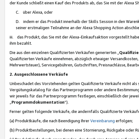
der Kunde schließt einen Kauf des Produkts ab, das Sie mit der Alexa 
C. über Alexa, oder
D. indem er das Produkt innerhalb der Skills Session in den Waren
seiner erstmaligen Teilnahme an der Alexa Shopping Action abschlie
iii. das Produkt, das Sie mit der Alexa-Einkaufsaktion vorgestellt ha
ihm bezahlt.
Die aus den einzelnen Qualifizierten Verkäufen generierten „
Qualifizi
Qualifizierten Verkäufe einnehmen, abzüglich etwaiger Versandkosten
Mehrwertsteuer), Servicegebühren, Gutschriften, Preisnachlässe, Bear
2. Ausgeschlossene Verkäufe
Unbeschadet des Vorstehenden gelten Qualifizierte Verkäufe nicht als
Vergütungskatalog für das Partnerprogramm oder andere Bestimmungen,
wir jeweils für das Partnerprogramm festlegen, einschließlich der jewe
„
Programmdokumentation
“).
Ferner gelten folgende Verkäufe, die andernfalls Qualifizierte Verkä
(a) Produktkäufe, die nach Beendigung Ihrer
Vereinbarung
erfolgen;
(b) Produktbestellungen, bei denen eine Stornierung, Rückgabe oder R