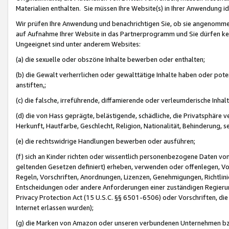
Materialien enthalten. Sie müssen Ihre Website(s) in Ihrer Anwendung ide
Wir prüfen Ihre Anwendung und benachrichtigen Sie, ob sie angenommen
auf Aufnahme Ihrer Website in das Partnerprogramm und Sie dürfen kei
Ungeeignet sind unter anderem Websites:
(a) die sexuelle oder obszöne Inhalte bewerben oder enthalten;
(b) die Gewalt verherrlichen oder gewalttätige Inhalte haben oder pot
anstiften,;
(c) die falsche, irreführende, diffamierende oder verleumderische Inha
(d) die von Hass geprägte, belästigende, schädliche, die Privatsphäre v
Herkunft, Hautfarbe, Geschlecht, Religion, Nationalität, Behinderung, 
(e) die rechtswidrige Handlungen bewerben oder ausführen;
(f) sich an Kinder richten oder wissentlich personenbezogene Daten vo
geltenden Gesetzen definiert) erheben, verwenden oder offenlegen, Vo
Regeln, Vorschriften, Anordnungen, Lizenzen, Genehmigungen, Richtlini
Entscheidungen oder andere Anforderungen einer zuständigen Regierung
Privacy Protection Act (15 U.S.C. §§ 6501-6506) oder Vorschriften, di
Internet erlassen wurden);
(g) die Marken von Amazon oder unseren verbundenen Unternehmen b