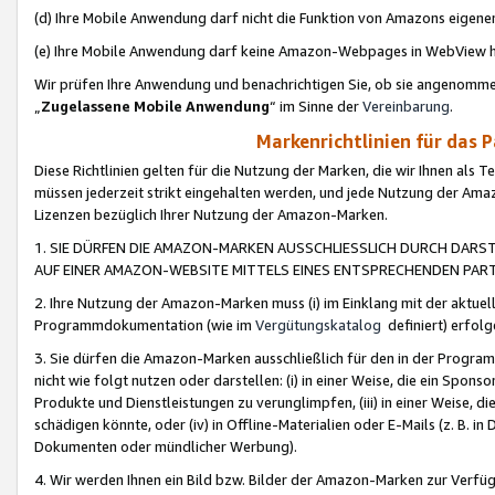
(d) Ihre Mobile Anwendung darf nicht die Funktion von Amazons eige
(e) Ihre Mobile Anwendung darf keine Amazon-Webpages in WebView 
Wir prüfen Ihre Anwendung und benachrichtigen Sie, ob sie angenomm
„
Zugelassene Mobile Anwendung
“ im Sinne der
Vereinbarung
.
Markenrichtlinien für das 
Diese Richtlinien gelten für die Nutzung der Marken, die wir Ihnen als 
müssen jederzeit strikt eingehalten werden, und jede Nutzung der Ama
Lizenzen bezüglich Ihrer Nutzung der Amazon-Marken.
1. SIE DÜRFEN DIE AMAZON-MARKEN AUSSCHLIESSLICH DURCH DARS
AUF EINER AMAZON-WEBSITE MITTELS EINES ENTSPRECHENDEN PART
2. Ihre Nutzung der Amazon-Marken muss (i) im Einklang mit der aktuells
Programmdokumentation (wie im
Vergütungskatalog
definiert) erfolg
3. Sie dürfen die Amazon-Marken ausschließlich für den in der Progr
nicht wie folgt nutzen oder darstellen: (i) in einer Weise, die ein Spo
Produkte und Dienstleistungen zu verunglimpfen, (iii) in einer Weise
schädigen könnte, oder (iv) in Offline-Materialien oder E-Mails (z. B.
Dokumenten oder mündlicher Werbung).
4. Wir werden Ihnen ein Bild bzw. Bilder der Amazon-Marken zur Verfüg