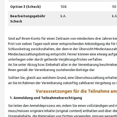
Option 3 (Scheck)
50£
50
Bearbeitungsgebühr
k.A.
k.A
Scheck
Sind auf Ihrem Konto für einen Zeitraum von mindestens drei Jahren kein
Frist von sieben Tagen nach einer entsprechenden Ankündigung die für
Schlussbetrag zurückzuhalten, der dem in der Übersicht Mindestausz
Mindestauszahlungsbetrag entspricht. Ferner können eine etwaig aufg
unterliegen oder durch geltende Verjährungsfristen verfallen.
An Sie unter Abzug bzw. Einbehalt aller in der Vereinbarung beschrieb
Ihnen gemäß der Vereinbarung zustehenden Beträge dar.
Sollten Sie, gleich aus welchem Grund, eine Überschusszahlung erhalte
an Sie im Rahmen der Vereinbarung zukünftig zahlbaren Vergütung zu 
Voraussetzungen für die Teilnahme a
1. Anmeldung und Teilnahmeberechtigung
Sie leiten den Anmeldeprozess ein, indem Sie einen vollständigen und 
muss/müssen originäre Inhalte (original content) enthalten und über d
Originalinhalte, die Materialien von Dritten verwenden, müssen wese