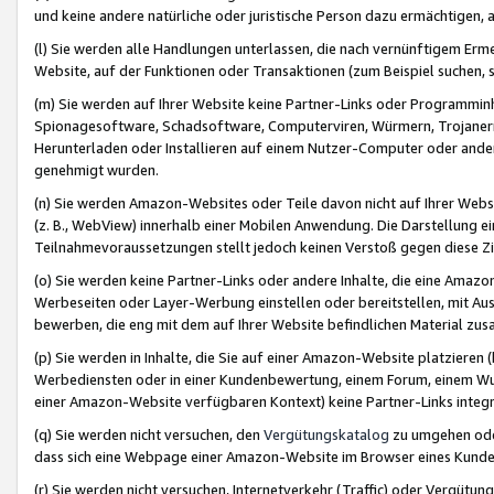
und keine andere natürliche oder juristische Person dazu ermächtigen, a
(l) Sie werden alle Handlungen unterlassen, die nach vernünftigem Erme
Website, auf der Funktionen oder Transaktionen (zum Beispiel suchen, s
(m) Sie werden auf Ihrer Website keine Partner-Links oder Programmin
Spionagesoftware, Schadsoftware, Computerviren, Würmern, Trojaner
Herunterladen oder Installieren auf einem Nutzer-Computer oder ande
genehmigt wurden.
(n) Sie werden Amazon-Websites oder Teile davon nicht auf Ihrer Websi
(z. B., WebView) innerhalb einer Mobilen Anwendung. Die Darstellung ein
Teilnahmevoraussetzungen stellt jedoch keinen Verstoß gegen diese Zif
(o) Sie werden keine Partner-Links oder andere Inhalte, die eine Am
Werbeseiten oder Layer-Werbung einstellen oder bereitstellen, mit Au
bewerben, die eng mit dem auf Ihrer Website befindlichen Material z
(p) Sie werden in Inhalte, die Sie auf einer Amazon-Website platzier
Werbediensten oder in einer Kundenbewertung, einem Forum, einem Wun
einer Amazon-Website verfügbaren Kontext) keine Partner-Links integr
(q) Sie werden nicht versuchen, den
Vergütungskatalog
zu umgehen oder
dass sich eine Webpage einer Amazon-Website im Browser eines Kunden 
(r) Sie werden nicht versuchen, Internetverkehr (Traffic) oder Vergü