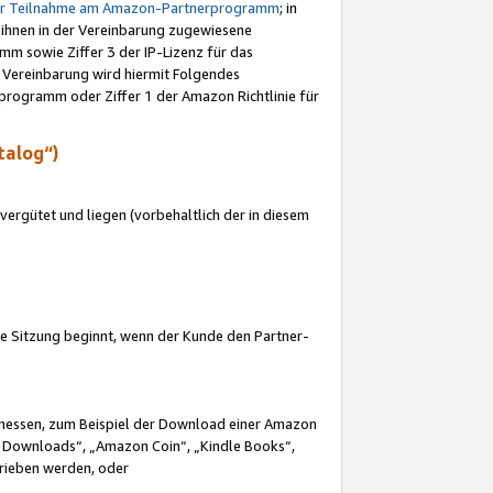
ur Teilnahme am Amazon-Partnerprogramm
; in
 ihnen in der Vereinbarung zugewiesene
m sowie Ziffer 3 der IP-Lizenz für das
 Vereinbarung wird hiermit Folgendes
programm oder Ziffer 1 der Amazon Richtlinie für
talog“)
ergütet und liegen (vorbehaltlich der in diesem
i die Sitzung beginnt, wenn der Kunde den Partner-
Ermessen, zum Beispiel der Download einer Amazon
 Downloads“, „Amazon Coin“, „Kindle Books“,
trieben werden, oder