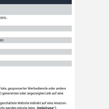
89F6-
280
ortale, gesponserter Werbedienste oder andere
“) generierten oder angezeigten Link auf eine
ngeschaltete Website indirekt auf eine Amazon-
ktiv werden müsste (eine „
Umleitung
“);