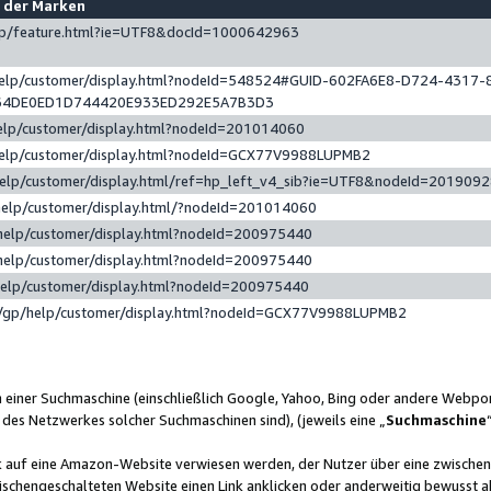
e der Marken
gp/feature.html?ie=UTF8&docId=1000642963
help/customer/display.html?nodeId=548524#GUID-602FA6E8-D724-4317-
64DE0ED1D744420E933ED292E5A7B3D3
elp/customer/display.html?nodeId=201014060
help/customer/display.html?nodeId=GCX77V9988LUPMB2
help/customer/display.html/ref=hp_left_v4_sib?ie=UTF8&nodeId=201909
help/customer/display.html/?nodeId=201014060
help/customer/display.html?nodeId=200975440
help/customer/display.html?nodeId=200975440
help/customer/display.html?nodeId=200975440
/gp/help/customer/display.html?nodeId=GCX77V9988LUPMB2
n einer Suchmaschine (einschließlich Google, Yahoo, Bing oder andere Webp
 des Netzwerkes solcher Suchmaschinen sind), (jeweils eine „
Suchmaschine
nk auf eine Amazon-Website verwiesen werden, der Nutzer über eine zwische
ischengeschalteten Website einen Link anklicken oder anderweitig bewusst a