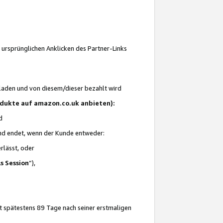
 ursprünglichen Anklicken des Partner-Links
laden und von diesem/dieser bezahlt wird
rodukte auf amazon.co.uk anbieten):
d
 und endet, wenn der Kunde entweder:
erlässt, oder
ls Session
“),
t spätestens 89 Tage nach seiner erstmaligen