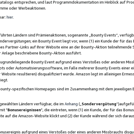
skatalogs entsprechen, und laut Programmdokumentation im Hinblick auf Pr
amme oder Werbeaktionen.
bar:
hier
.
führten Ländern sind Prämienaktionen, sogenannte „Bounty Events“, verfügb
Sondervergütungen; ein Bounty Event liegt vor, wenn (1) ein Kunde der für da
nes Partner-Links auf Ihrer Website eine an der Bounty-Aktion teilnehmende 
er Anlage beschriebene Bounty-Aktion ausführt.
ugrundeliegende Bounty Event aufgrund eines Verstoßes oder anderen Miss
ots oder Automatisierungssoftware, im Falle mehrerer Bounty Events einer e
r Website resultieren) disqualifiziert wurde. Amazon legt im alleinigen Ermess
iegt.
n Bounty-spezifischen Homepages sind im Zusammenhang mit dem jeweiligen
sgewählten Ländern verfügbar, die im
Anhang
(„
Sondervergütung
“)aufgefüh
it "
Bonusereignissen
", die eintreten, wenn (1) ein Kunde, der für das Bon
bsite auf die Amazon-Website klickt und (2) der Kunde während der sich dar
usereignis aufgrund eines Verstoßes oder eines anderen Missbrauchs disqua