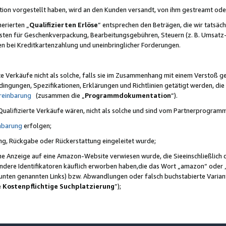
ktion vorgestellt haben, wird an den Kunden versandt, von ihm gestreamt od
erierten „
Qualifizierten Erlöse
“ entsprechen den Beträgen, die wir tatsäch
sten für Geschenkverpackung, Bearbeitungsgebühren, Steuern (z. B. Umsatz-
en bei Kreditkartenzahlung und uneinbringlicher Forderungen.
e Verkäufe nicht als solche, falls sie im Zusammenhang mit einem Verstoß 
ungen, Spezifikationen, Erklärungen und Richtlinien getätigt werden, die 
reinbarung
(zusammen die „
Programmdokumentation
“).
 Qualifizierte Verkäufe wären, nicht als solche und sind vom Partnerprogra
nbarung
erfolgen;
ung, Rückgabe oder Rückerstattung eingeleitet wurde;
ine Anzeige auf eine Amazon-Website verwiesen wurde, die Sieeinschließlich
ndere Identifikatoren käuflich erworben haben,die das Wort „amazon“ oder 
e unten genannten Links) bzw. Abwandlungen oder falsch buchstabierte Varia
e Kostenpflichtige Suchplatzierung
”);