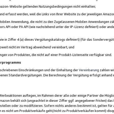
 Amazon-Website geltenden Nutzungsbedingungen nicht einhalten;
t und erfasst werden, weil die Links von Ihrer Website zu der jeweiligen Am
 Mobilen Anwendung, die nicht zu den Zugelassenen Mobilen Anwendungen zählt
s API oder PA API (wie nachstehend unter der IP-Lizenz definiert) oder ander
ie in Ziffer 4 (a) dieses Vergütungskatalogs definiert) (für das Sonderverg
weit nicht im Vertrag abweichend vereinbart, und
ngen von Produkten, die nicht auf einer Produkt-Listenseite verfügbar sind.
nerprogramms
eschriebenen Einschränkungen und der Einhaltung der
Vereinbarung
zahlen wir
ebenen Standardvergütungen. Die Berechnung der Vergütung erfolgt anhand e
beaktionen auflegen, im Rahmen derer alle oder einige Partner die Möglichk
Amazon behält sich (ungeachtet in dieser Ziffer ggf. angegebener Fristen) d
ustellen oder zu modifizieren. Sofern nichts anderes bestimmt ist, gelten 
s nicht um Produktverkäufe geht/nicht zu Produktverkäufen kommt) disqua