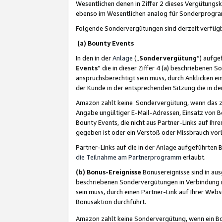
Wesentlichen denen in Ziffer 2 dieses Vergütung
ebenso im Wesentlichen analog für Sonderprogr
Folgende Sondervergütungen sind derzeit verfüg
(a) Bounty Events
In den in der
Anlage
(„
Sondervergütung
“) aufge
Events
“ die in dieser Ziffer 4 (a) beschriebenen 
anspruchsberechtigt sein muss, durch Anklicken ei
der Kunde in der entsprechenden Sitzung die in d
Amazon zahlt keine Sondervergütung, wenn das z
Angabe ungültiger E-Mail-Adressen, Einsatz von B
Bounty Events, die nicht aus Partner-Links auf Ihre
gegeben ist oder ein Verstoß oder Missbrauch vorl
Partner-Links auf die in der Anlage aufgeführte
die Teilnahme am Partnerprogramm
erlaubt.
(b) Bonus-Ereignisse
Bonusereignisse sind in au
beschriebenen Sondervergütungen in Verbindung m
sein muss, durch einen Partner-Link auf Ihrer We
Bonusaktion durchführt.
Amazon zahlt keine Sondervergütung, wenn ein Bon