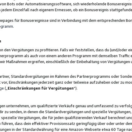
 von Bots oder Automatisierungssoftware, sich wiederholende Bonusereignisse
n jedem Einzelfall nach eigenem Ermessen, ob ein Bonusereignis stattgefund
epages für Bonusereignisse sind in Verbindung mit dem entsprechenden Bonu
rogramm
.
n
den Vergütungen zu profitieren. Falls wir feststellen, dass du (und/oder ein
erprogramm als auch von einem anderen Programm mit demselben Traffic ei
n wir Maßnahmen ergreifen, einschließlich der Einbehaltung von Vergütunge
r Partner, Standardvergütungen im Rahmen des Partnerprogramms oder Sonde
ht vor, Einschränkungen jederzeit ganz oder teilweise aufzuheben oder zu mod
ge
(„
Einschränkungen für Vergütungen
“).
ngen unternehmen, um qualifizierte Verkäufe genau und umfassend zu verfol
dir zu senden, in denen die Standardvergütungen und spezielle Vergütungen, 
pezielle Vergütungen, die für jeden qualifizierenden Verkauf berechnet un
 führen, dass dein effektiver Provisionssatz geringfügig über oder unter dem
ungen in der Standardwährung für eine Amazon-Webseite etwa 60 Tage nach