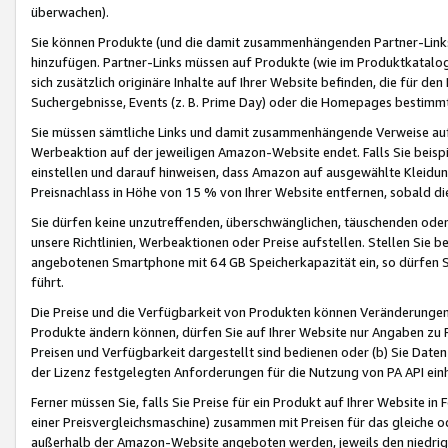
überwachen).
Sie können Produkte (und die damit zusammenhängenden Partner-Links)
hinzufügen. Partner-Links müssen auf Produkte (wie im Produktkatalog de
sich zusätzlich originäre Inhalte auf Ihrer Website befinden, die für 
Suchergebnisse, Events (z. B. Prime Day) oder die Homepages bestimmte
Sie müssen sämtliche Links und damit zusammenhängende Verweise auf z
Werbeaktion auf der jeweiligen Amazon-Website endet. Falls Sie beisp
einstellen und darauf hinweisen, dass Amazon auf ausgewählte Kleidun
Preisnachlass in Höhe von 15 % von Ihrer Website entfernen, sobald di
Sie dürfen keine unzutreffenden, überschwänglichen, täuschenden od
unsere Richtlinien, Werbeaktionen oder Preise aufstellen. Stellen Sie 
angebotenen Smartphone mit 64 GB Speicherkapazität ein, so dürfen S
führt.
Die Preise und die Verfügbarkeit von Produkten können Veränderungen 
Produkte ändern können, dürfen Sie auf Ihrer Website nur Angaben zu P
Preisen und Verfügbarkeit dargestellt sind bedienen oder (b) Sie Daten
der Lizenz festgelegten Anforderungen für die Nutzung von PA API einh
Ferner müssen Sie, falls Sie Preise für ein Produkt auf Ihrer Website in 
einer Preisvergleichsmaschine) zusammen mit Preisen für das gleiche o
außerhalb der Amazon-Website angeboten werden, jeweils den niedrigst