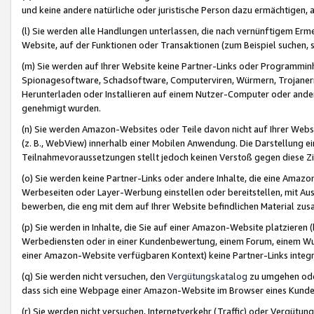
und keine andere natürliche oder juristische Person dazu ermächtigen, a
(l) Sie werden alle Handlungen unterlassen, die nach vernünftigem Erme
Website, auf der Funktionen oder Transaktionen (zum Beispiel suchen, s
(m) Sie werden auf Ihrer Website keine Partner-Links oder Programmin
Spionagesoftware, Schadsoftware, Computerviren, Würmern, Trojaner
Herunterladen oder Installieren auf einem Nutzer-Computer oder ande
genehmigt wurden.
(n) Sie werden Amazon-Websites oder Teile davon nicht auf Ihrer Websi
(z. B., WebView) innerhalb einer Mobilen Anwendung. Die Darstellung ein
Teilnahmevoraussetzungen stellt jedoch keinen Verstoß gegen diese Zif
(o) Sie werden keine Partner-Links oder andere Inhalte, die eine Am
Werbeseiten oder Layer-Werbung einstellen oder bereitstellen, mit Au
bewerben, die eng mit dem auf Ihrer Website befindlichen Material z
(p) Sie werden in Inhalte, die Sie auf einer Amazon-Website platzier
Werbediensten oder in einer Kundenbewertung, einem Forum, einem Wun
einer Amazon-Website verfügbaren Kontext) keine Partner-Links integr
(q) Sie werden nicht versuchen, den
Vergütungskatalog
zu umgehen oder
dass sich eine Webpage einer Amazon-Website im Browser eines Kunden 
(r) Sie werden nicht versuchen, Internetverkehr (Traffic) oder Vergü