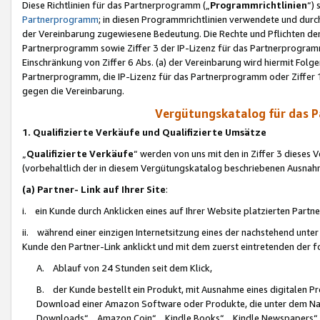
Diese Richtlinien für das Partnerprogramm („
Programmrichtlinien
“)
Partnerprogramm
; in diesen Programmrichtlinien verwendete und durch
der Vereinbarung zugewiesene Bedeutung. Die Rechte und Pflichten de
Partnerprogramm sowie Ziffer 3 der IP-Lizenz für das Partnerprogram
Einschränkung von Ziffer 6 Abs. (a) der Vereinbarung wird hiermit Fol
Partnerprogramm, die IP-Lizenz für das Partnerprogramm oder Ziffer 1
gegen die Vereinbarung.
Vergütungskatalog für das 
1. Qualifizierte Verkäufe und Qualifizierte Umsätze
„
Qualifizierte Verkäufe
“ werden von uns mit den in Ziffer 3 diese
(vorbehaltlich der in diesem Vergütungskatalog beschriebenen Ausnah
(a) Partner- Link auf Ihrer Site
:
i. ein Kunde durch Anklicken eines auf Ihrer Website platzierten Part
ii. während einer einzigen Internetsitzung eines der nachstehend unter (i)
Kunde den Partner-Link anklickt und mit dem zuerst eintretenden der f
A. Ablauf von 24 Stunden seit dem Klick,
B. der Kunde bestellt ein Produkt, mit Ausnahme eines digitalen P
Download einer Amazon Software oder Produkte, die unter dem N
Downloads“, „Amazon Coin“, „Kindle Books“, „Kindle Newspapers“, „