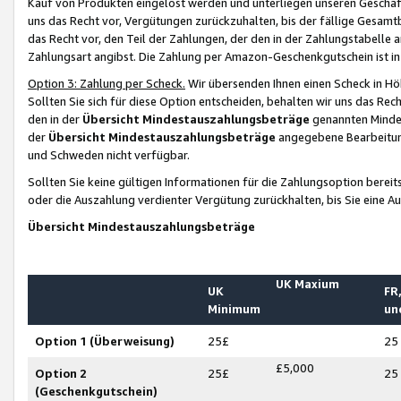
Kauf von Produkten eingelöst werden und unterliegen unseren Geschäf
uns das Recht vor, Vergütungen zurückzuhalten, bis der fällige Gesamt
das Recht vor, den Teil der Zahlungen, der den in der Zahlungstabelle 
Zahlungsart angibst. Die Zahlung per Amazon-Geschenkgutschein ist in
Option 3: Zahlung per Scheck.
Wir übersenden Ihnen einen Scheck in Höh
Sollten Sie sich für diese Option entscheiden, behalten wir uns das Rec
den in der
Übersicht Mindestauszahlungsbeträge
genannten Mindest
der
Übersicht Mindestauszahlungsbeträge
angegebene Bearbeitung
und Schweden nicht verfügbar.
Sollten Sie keine gültigen Informationen für die Zahlungsoption bereit
oder die Auszahlung verdienter Vergütung zurückhalten, bis Sie eine A
Übersicht Mindestauszahlungsbeträge
UK Maxium
UK
FR,
Minimum
un
Option 1 (Überweisung)
25£
25
£5,000
Option 2
25£
25
(Geschenkgutschein)