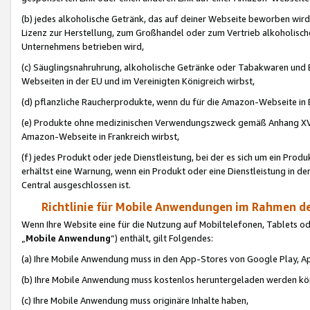
(b) jedes alkoholische Getränk, das auf deiner Webseite beworben wird
Lizenz zur Herstellung, zum Großhandel oder zum Vertrieb alkoholisch
Unternehmens betrieben wird,
(c) Säuglingsnahruhrung, alkoholische Getränke oder Tabakwaren und E
Webseiten in der EU und im Vereinigten Königreich wirbst,
(d) pflanzliche Raucherprodukte, wenn du für die Amazon-Webseite in B
(e) Produkte ohne medizinischen Verwendungszweck gemäß Anhang XVI 
Amazon-Webseite in Frankreich wirbst,
(f) jedes Produkt oder jede Dienstleistung, bei der es sich um ein Prod
erhältst eine Warnung, wenn ein Produkt oder eine Dienstleistung in de
Central ausgeschlossen ist.
Richtlinie für Mobile Anwendungen im Rahmen de
Wenn Ihre Website eine für die Nutzung auf Mobiltelefonen, Tablets 
„
Mobile Anwendung
“) enthält, gilt Folgendes:
(a) Ihre Mobile Anwendung muss in den App-Stores von Google Play, A
(b) Ihre Mobile Anwendung muss kostenlos heruntergeladen werden könn
(c) Ihre Mobile Anwendung muss originäre Inhalte haben,