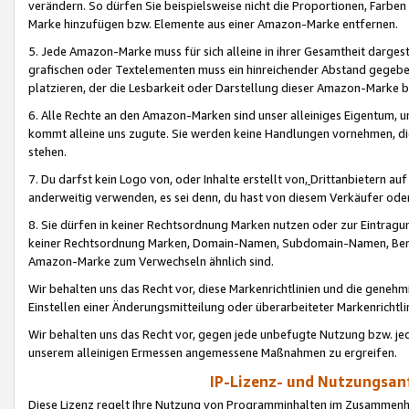
verändern. So dürfen Sie beispielsweise nicht die Proportionen, Farb
Marke hinzufügen bzw. Elemente aus einer Amazon-Marke entfernen.
5. Jede Amazon-Marke muss für sich alleine in ihrer Gesamtheit darge
grafischen oder Textelementen muss ein hinreichender Abstand gegebe
platzieren, der die Lesbarkeit oder Darstellung dieser Amazon-Marke b
6. Alle Rechte an den Amazon-Marken sind unser alleiniges Eigentum, 
kommt alleine uns zugute. Sie werden keine Handlungen vornehmen, 
stehen.
7. Du darfst kein Logo von, oder Inhalte erstellt von,
Drittanbietern au
anderweitig verwenden, es sei denn, du hast von diesem Verkäufer oder
8. Sie dürfen in keiner Rechtsordnung Marken nutzen oder zur Eintragu
keiner Rechtsordnung Marken, Domain-Namen, Subdomain-Namen, Benu
Amazon-Marke zum Verwechseln ähnlich sind.
Wir behalten uns das Recht vor, diese Markenrichtlinien und die gene
Einstellen einer Änderungsmitteilung oder überarbeiteter Markenricht
Wir behalten uns das Recht vor, gegen jede unbefugte Nutzung bzw. jede 
unserem alleinigen Ermessen angemessene Maßnahmen zu ergreifen.
IP-Lizenz- und Nutzungsan
Diese Lizenz regelt Ihre Nutzung von Programminhalten im Zusammen