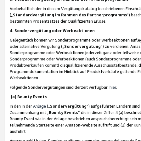
Vorbehaltlich der in diesem Vergütungskatalog beschriebenen Einschr
(„
Standardvergütung im Rahmen des Partnerprogramms
“) besc
bestimmten Prozentsatzes der Qualifizierten Erlöse.
4. Sondervergütung oder Werbeaktionen
Gelegentlich können wir Sonderprogramme oder Werbeaktionen auflegen,
oder alternative Vergütung („
Sondervergütung
”) zu verdienen. Amazo
Sonderprogramme oder Werbeaktionen jederzeit ganz oder teilweise einz
Sonderprogramme oder Werbeaktionen (auch Sonderprogramme oder We
Produktverkäufen kommt) disqualifizierende Ausschlusstatbestände, di
Programmdokumentation im Hinblick auf Produktverkäufe geltende E
Werbeaktionen.
Folgende Sondervergütungen sind derzeit verfügbar:
hier
.
(a) Bounty Events
In den in der
Anlage
(„
Sondervergütung
“) aufgeführten Ländern sind
Zusammenhang mit „
Bounty Events
“ die in dieser Ziffer 4 (a) besch
Bounty Event wie in der Anlage beschrieben anspruchsberechtigt sein mu
teilnehmende Startseite einer Amazon-Website aufruft und (2) der Kun
ausführt.
Amazon zahlt keine Sondervergütung, wenn das zugrundeliegende Boun