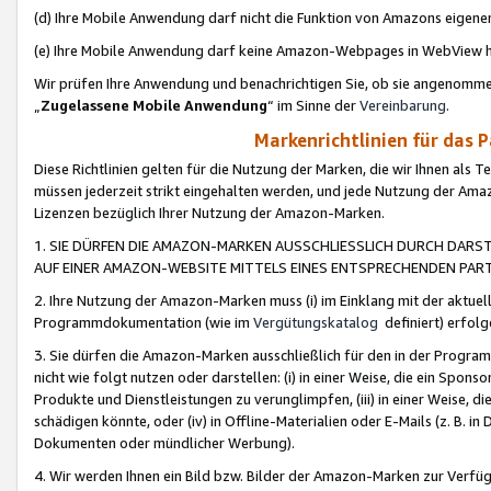
(d) Ihre Mobile Anwendung darf nicht die Funktion von Amazons eige
(e) Ihre Mobile Anwendung darf keine Amazon-Webpages in WebView 
Wir prüfen Ihre Anwendung und benachrichtigen Sie, ob sie angenomm
„
Zugelassene Mobile Anwendung
“ im Sinne der
Vereinbarung
.
Markenrichtlinien für das 
Diese Richtlinien gelten für die Nutzung der Marken, die wir Ihnen als 
müssen jederzeit strikt eingehalten werden, und jede Nutzung der Ama
Lizenzen bezüglich Ihrer Nutzung der Amazon-Marken.
1. SIE DÜRFEN DIE AMAZON-MARKEN AUSSCHLIESSLICH DURCH DARS
AUF EINER AMAZON-WEBSITE MITTELS EINES ENTSPRECHENDEN PART
2. Ihre Nutzung der Amazon-Marken muss (i) im Einklang mit der aktuells
Programmdokumentation (wie im
Vergütungskatalog
definiert) erfolg
3. Sie dürfen die Amazon-Marken ausschließlich für den in der Progr
nicht wie folgt nutzen oder darstellen: (i) in einer Weise, die ein Spo
Produkte und Dienstleistungen zu verunglimpfen, (iii) in einer Weise
schädigen könnte, oder (iv) in Offline-Materialien oder E-Mails (z. B.
Dokumenten oder mündlicher Werbung).
4. Wir werden Ihnen ein Bild bzw. Bilder der Amazon-Marken zur Verfüg