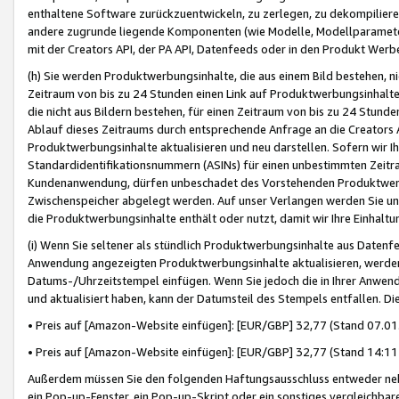
enthaltene Software zurückzuentwickeln, zu zerlegen, zu dekompilier
andere zugrunde liegende Komponenten (wie Modelle, Modellparameter
mit der Creators API, der PA API, Datenfeeds oder in den Produkt Werb
(h) Sie werden Produktwerbungsinhalte, die aus einem Bild bestehen, ni
Zeitraum von bis zu 24 Stunden einen Link auf Produktwerbungsinhalte
die nicht aus Bildern bestehen, für einen Zeitraum von bis zu 24 Stund
Ablauf dieses Zeitraums durch entsprechende Anfrage an die Creators 
Produktwerbungsinhalte aktualisieren und neu darstellen. Sofern wir Ih
Standardidentifikationsnummern (ASINs) für einen unbestimmten Zeitra
Kundenanwendung, dürfen unbeschadet des Vorstehenden Produktwerbu
Zwischenspeicher abgelegt werden. Auf unser Verlangen werden Sie un
die Produktwerbungsinhalte enthält oder nutzt, damit wir Ihre Einhalt
(i) Wenn Sie seltener als stündlich Produktwerbungsinhalte aus Datenfe
Anwendung angezeigten Produktwerbungsinhalte aktualisieren, werden 
Datums-/Uhrzeitstempel einfügen. Wenn Sie jedoch die in Ihrer Anwe
und aktualisiert haben, kann der Datumsteil des Stempels entfallen. Dies
• Preis auf [Amazon-Website einfügen]: [EUR/GBP] 32,77 (Stand 07.01.
• Preis auf [Amazon-Website einfügen]: [EUR/GBP] 32,77 (Stand 14:11 
Außerdem müssen Sie den folgenden Haftungsausschluss entweder neb
ein Pop-up-Fenster, ein Pop-up-Skript oder ein sonstiges vergleichba