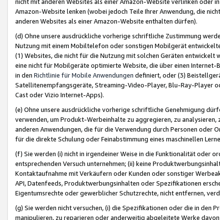
nicht mit anderen Websites als einer Amazon-Website verlinken oder i
Amazon-Website lenken (wobei jedoch Teile Ihrer Anwendung, die nich
anderen Websites als einer Amazon-Website enthalten dürfen).
(d) Ohne unsere ausdrückliche vorherige schriftliche Zustimmung werd
Nutzung mit einem Mobiltelefon oder sonstigen Mobilgerät entwickelt
(1) Websites, die nicht für die Nutzung mit solchen Geräten entwickelt
eine nicht für Mobilgeräte optimierte Website, die über einen Interne
in den
Richtlinie für Mobile Anwendungen
definiert, oder (3) Beistellge
Satellitenempfangsgeräte, Streaming-Video-Player, Blu-Ray-Player ode
Cast oder Vizio Internet-Apps).
(e) Ohne unsere ausdrückliche vorherige schriftliche Genehmigung dürfe
verwenden, um Produkt-Werbeinhalte zu aggregieren, zu analysieren, 
anderen Anwendungen, die für die Verwendung durch Personen oder Or
für die direkte Schulung oder Feinabstimmung eines maschinellen Lern
(f) Sie werden (i) nicht in irgendeiner Weise in die Funktionalität ode
entsprechenden Versuch unternehmen; (ii) keine Produktwerbungsinha
Kontaktaufnahme mit Verkäufern oder Kunden oder sonstiger Werbeaktiv
API, Datenfeeds, Produktwerbungsinhalten oder Spezifikationen erschei
Eigentumsrechte oder gewerblicher Schutzrechte, nicht entfernen, verd
(g) Sie werden nicht versuchen, (i) die Spezifikationen oder die in de
manipulieren, zu reparieren oder anderweitig abgeleitete Werke davon z