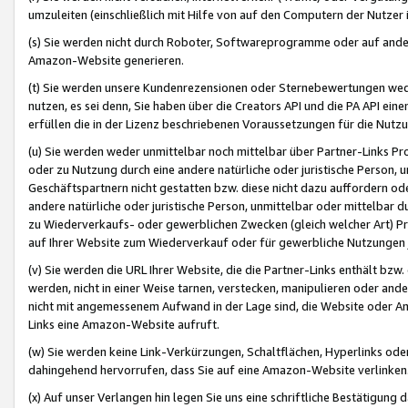
umzuleiten (einschließlich mit Hilfe von auf den Computern der Nutzer i
(s) Sie werden nicht durch Roboter, Softwareprogramme oder auf andere
Amazon-Website generieren.
(t) Sie werden unsere Kundenrezensionen oder Sternebewertungen wed
nutzen, es sei denn, Sie haben über die Creators API und die PA API e
erfüllen die in der Lizenz beschriebenen Voraussetzungen für die Nutzu
(u) Sie werden weder unmittelbar noch mittelbar über Partner-Links P
oder zu Nutzung durch eine andere natürliche oder juristische Person,
Geschäftspartnern nicht gestatten bzw. diese nicht dazu auffordern od
andere natürliche oder juristische Person, unmittelbar oder mittelbar
zu Wiederverkaufs- oder gewerblichen Zwecken (gleich welcher Art) 
auf Ihrer Website zum Wiederverkauf oder für gewerbliche Nutzungen 
(v) Sie werden die URL Ihrer Website, die die Partner-Links enthält b
werden, nicht in einer Weise tarnen, verstecken, manipulieren oder and
nicht mit angemessenem Aufwand in der Lage sind, die Website oder A
Links eine Amazon-Website aufruft.
(w) Sie werden keine Link-Verkürzungen, Schaltflächen, Hyperlinks ode
dahingehend hervorrufen, dass Sie auf eine Amazon-Website verlinken
(x) Auf unser Verlangen hin legen Sie uns eine schriftliche Bestätigung