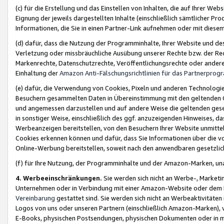
(c) für die Erstellung und das Einstellen von Inhalten, die auf Ihrer We
Eignung der jeweils dargestellten Inhalte (einschließlich sämtlicher 
Informationen, die Sie in einen Partner-Link aufnehmen oder mit diese
(d) dafür, dass die Nutzung der Programminhalte, Ihrer Website und des 
Verletzung oder missbräuchliche Ausübung unserer Rechte bzw. der Recht
Markenrechte, Datenschutzrechte, Veröffentlichungsrechte oder anderer
Einhaltung der
Amazon Anti-Fälschungsrichtlinien für das Partnerpro
(e) dafür, die Verwendung von Cookies, Pixeln und anderen Technologien
Besuchern gesammelten Daten in Übereinstimmung mit den geltenden Ge
und angemessen darzustellen und auf andere Weise die geltenden geset
in sonstiger Weise, einschließlich des ggf. anzuzeigenden Hinweises, d
Werbeanzeigen bereitstellen, von den Besuchern Ihrer Website unmitte
Cookies erkennen können und dafür, dass Sie Informationen über die v
Online-Werbung bereitstellen, soweit nach den anwendbaren gesetzlic
(f) für Ihre Nutzung, der Programminhalte und der Amazon-Marken, u
4. Werbeeinschränkungen.
Sie werden sich nicht an Werbe-, Market
Unternehmen oder in Verbindung mit einer Amazon-Website oder dem Pa
Vereinbarung
gestattet sind. Sie werden sich nicht an Werbeaktivitäten
Logos von uns oder unseren Partnern (einschließlich Amazon-Marken), 
E-Books, physischen Postsendungen, physischen Dokumenten oder in 