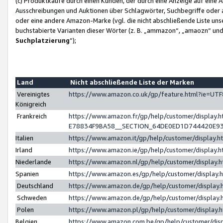
(c) Produktkäufe durch einen Kunden, der durch eine Anzeige auf eine 
Ausschreibungen und Auktionen über Schlagwörter, Suchbegriffe oder 
oder eine andere Amazon-Marke (vgl. die nicht abschließende Liste un
buchstabierte Varianten dieser Wörter (z. B. „ammazon“, „amaozn“ und „
Suchplatzierung
”);
Land
Nicht abschließende Liste der Marken
Vereinigtes
https://www.amazon.co.uk/gp/feature.html?ie=U
Königreich
Frankreich
https://www.amazon.fr/gp/help/customer/displa
E78834F9BA58__SECTION_64DE0ED1D744420E9
Italien
https://www.amazon.it/gp/help/customer/display
Irland
https://www.amazon.ie/gp/help/customer/displa
Niederlande
https://www.amazon.nl/gp/help/customer/display
Spanien
https://www.amazon.es/gp/help/customer/display
Deutschland
https://www.amazon.de/gp/help/customer/displa
Schweden
https://www.amazon.de/gp/help/customer/displa
Polen
https://www.amazon.pl/gp/help/customer/display
Belgien
https://www.amazon.com.be/gp/help/customer/d