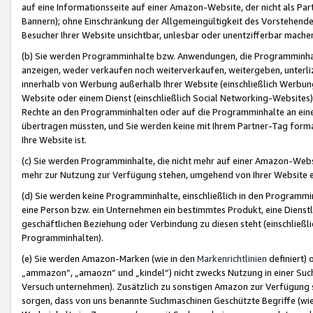
auf eine Informationsseite auf einer Amazon-Website, der nicht als Part
Bannern); ohne Einschränkung der Allgemeingültigkeit des Vorstehende
Besucher Ihrer Website unsichtbar, unlesbar oder unentzifferbar mache
(b) Sie werden Programminhalte bzw. Anwendungen, die Programminhalt
anzeigen, weder verkaufen noch weiterverkaufen, weitergeben, unterli
innerhalb von Werbung außerhalb Ihrer Website (einschließlich Werbun
Website oder einem Dienst (einschließlich Social Networking-Website
Rechte an den Programminhalten oder auf die Programminhalte an eine a
übertragen müssten, und Sie werden keine mit Ihrem Partner-Tag formati
Ihre Website ist.
(c) Sie werden Programminhalte, die nicht mehr auf einer Amazon-Websit
mehr zur Nutzung zur Verfügung stehen, umgehend von Ihrer Website e
(d) Sie werden keine Programminhalte, einschließlich in den Programmin
eine Person bzw. ein Unternehmen ein bestimmtes Produkt, eine Dienstle
geschäftlichen Beziehung oder Verbindung zu diesen steht (einschließli
Programminhalten).
(e) Sie werden Amazon-Marken (wie in den
Markenrichtlinien
definiert) 
„ammazon“, „amaozn“ und „kindel“) nicht zwecks Nutzung in einer Suc
Versuch unternehmen). Zusätzlich zu sonstigen Amazon zur Verfügung 
sorgen, dass von uns benannte Suchmaschinen Geschützte Begriffe (wie 