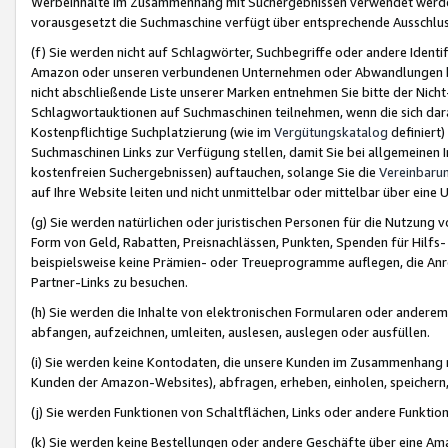
Werbeinhalte im Zusammenhang mit Suchergebnissen verwendet werden,
vorausgesetzt die Suchmaschine verfügt über entsprechende Ausschlu
(f) Sie werden nicht auf Schlagwörter, Suchbegriffe oder andere Ident
Amazon oder unseren verbundenen Unternehmen oder Abwandlungen bzw
nicht abschließende Liste unserer Marken entnehmen Sie bitte der Nich
Schlagwortauktionen auf Suchmaschinen teilnehmen, wenn die sich da
Kostenpflichtige Suchplatzierung (wie im
Vergütungskatalog
definiert
Suchmaschinen Links zur Verfügung stellen, damit Sie bei allgemeinen I
kostenfreien Suchergebnissen) auftauchen, solange Sie die
Vereinbaru
auf Ihre Website leiten und nicht unmittelbar oder mittelbar über eine
(g) Sie werden natürlichen oder juristischen Personen für die Nutzung 
Form von Geld, Rabatten, Preisnachlässen, Punkten, Spenden für Hilfs
beispielsweise keine Prämien- oder Treueprogramme auflegen, die Anrei
Partner-Links zu besuchen.
(h) Sie werden die Inhalte von elektronischen Formularen oder anderem M
abfangen, aufzeichnen, umleiten, auslesen, auslegen oder ausfüllen.
(i) Sie werden keine Kontodaten, die unsere Kunden im Zusammenhang 
Kunden der Amazon-Websites), abfragen, erheben, einholen, speichern,
(j) Sie werden Funktionen von Schaltflächen, Links oder andere Funkti
(k) Sie werden keine Bestellungen oder andere Geschäfte über eine Ama