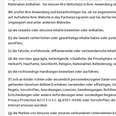
Materialien enthalten. Sie müssen Ihre Website(s) in Ihrer Anwendung ide
Wir prüfen Ihre Anwendung und benachrichtigen Sie, ob sie angenommen
auf Aufnahme Ihrer Website in das Partnerprogramm und Sie dürfen kei
Ungeeignet sind unter anderem Websites:
(a) die sexuelle oder obszöne Inhalte bewerben oder enthalten;
(b) die Gewalt verherrlichen oder gewalttätige Inhalte haben oder pot
anstiften,;
(c) die falsche, irreführende, diffamierende oder verleumderische Inha
(d) die von Hass geprägte, belästigende, schädliche, die Privatsphäre v
Herkunft, Hautfarbe, Geschlecht, Religion, Nationalität, Behinderung, 
(e) die rechtswidrige Handlungen bewerben oder ausführen;
(f) sich an Kinder richten oder wissentlich personenbezogene Daten vo
geltenden Gesetzen definiert) erheben, verwenden oder offenlegen, Vo
Regeln, Vorschriften, Anordnungen, Lizenzen, Genehmigungen, Richtlini
Entscheidungen oder andere Anforderungen einer zuständigen Regierung
Privacy Protection Act (15 U.S.C. §§ 6501-6506) oder Vorschriften, di
Internet erlassen wurden);
(g) die Marken von Amazon oder unseren verbundenen Unternehmen b