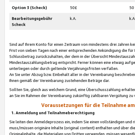
Option 3 (Scheck)
50£
50
Bearbeitungsgebühr
k.A.
k.A
Scheck
Sind auf Ihrem Konto für einen Zeitraum von mindestens drei Jahren kein
Frist von sieben Tagen nach einer entsprechenden Ankündigung die für
Schlussbetrag zurückzuhalten, der dem in der Übersicht Mindestausz
Mindestauszahlungsbetrag entspricht. Ferner können eine etwaig aufg
unterliegen oder durch geltende Verjährungsfristen verfallen.
An Sie unter Abzug bzw. Einbehalt aller in der Vereinbarung beschrieb
Ihnen gemäß der Vereinbarung zustehenden Beträge dar.
Sollten Sie, gleich aus welchem Grund, eine Überschusszahlung erhalte
an Sie im Rahmen der Vereinbarung zukünftig zahlbaren Vergütung zu 
Voraussetzungen für die Teilnahme a
1. Anmeldung und Teilnahmeberechtigung
Sie leiten den Anmeldeprozess ein, indem Sie einen vollständigen und 
muss/müssen originäre Inhalte (original content) enthalten und über d
Originalinhalte, die Materialien von Dritten verwenden, müssen wese