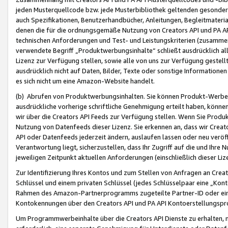
jeden Musterquellcode bzw. jede Musterbibliothek geltenden gesonder
auch Spezifikationen, Benutzerhandbücher, Anleitungen, Begleitmaterial
denen die für die ordnungsgemäße Nutzung von Creators API und PA A
technischen Anforderungen und Test- und Leistungskriterien (zusammen
verwendete Begriff „Produktwerbungsinhalte“ schließt ausdrücklich al
Lizenz zur Verfügung stellen, sowie alle von uns zur Verfügung gestel
ausdrücklich nicht auf Daten, Bilder, Texte oder sonstige Informatione
es sich nicht um eine Amazon-Website handelt.
(b) Abrufen von Produktwerbungsinhalten. Sie können Produkt-Werbein
ausdrückliche vorherige schriftliche Genehmigung erteilt haben, könn
wir über die Creators API Feeds zur Verfügung stellen. Wenn Sie Produk
Nutzung von Datenfeeds dieser Lizenz. Sie erkennen an, dass wir Creat
API oder Datenfeeds jederzeit ändern, auslaufen lassen oder neu veröffe
Verantwortung liegt, sicherzustellen, dass Ihr Zugriff auf die und Ihr
jeweiligen Zeitpunkt aktuellen Anforderungen (einschließlich dieser Liz
Zur Identifizierung Ihres Kontos und zum Stellen von Anfragen an Crea
Schlüssel und einem privaten Schlüssel (jedes Schlüsselpaar eine „Kon
Rahmen des Amazon-Partnerprogramms zugeteilte Partner-ID oder ein
Kontokennungen über den Creators API und PA API Kontoerstellungspro
Um Programmwerbeinhalte über die Creators API Dienste zu erhalten, m