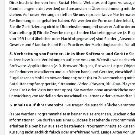
Direktnachrichten von Ihren Social-Media-Websites einfügen. vorausg
Kunden angemeldet werden) und ansonsten in Übereinstimmung mit der
stehen. Auf unser Verlangen stellen Sie uns repräsentative Mustermater
Bestimmungen eingehalten haben. Wir werden die Form und den Inhalt, di
Sie die Zertifizierung nicht in Übereinstimmung mit unserer Aufforderu
Klarstellung: (i) Für die Zwecke der geltenden Marketinggesetze (z. 
von 1991 und ähnlicher oder Nachfolgegesetze) sind Sie der „Absender“ j
Gesetze und Standards und Best Practices der Marketingbranche für 
5. Verbreitung von Partner-Links über Software und Geräte
Sie
nutzen bzw. keine Verlinkungen auf eine Amazon-Website wie nachsteh
Software-Applikationen (z. B. Browser Plug-ins, Browser Helper Objec
ein Endnutzer installieren und ausführen kann) und Geräten, einschlie
Zugelassenen Mobilen Anwendungen); oder (b) im Zusammenhang mit bzw.
Satellitenempfangsgeräte, Streaming-Video-Playern, Blu-Ray-Playern 
Viera Cast oder Vizio Internet Apps). Sie werden ohne ausdrückliche v
Entwicklung von Modellen des maschinellen Lernens oder verwandter 
6. Inhalte auf Ihrer Website
. Sie tragen die ausschließliche Verantwo
(a) Sie werden Programminhalte in keiner Weise ergänzen, löschen oder
Informationen; Sie dürfen aus einer Bilddatei bestehende Programminhal
erhalten bleiben bzw. aus Text bestehende Programminhalte so kürzen, 
Kürzung nicht sachlich falsch oder irreführend wird. Einige Arten von L