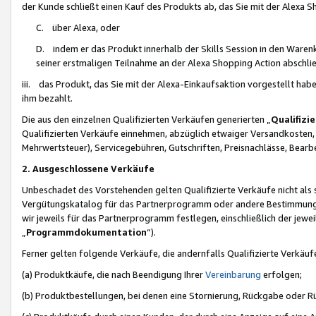
der Kunde schließt einen Kauf des Produkts ab, das Sie mit der Alexa 
C. über Alexa, oder
D. indem er das Produkt innerhalb der Skills Session in den Waren
seiner erstmaligen Teilnahme an der Alexa Shopping Action abschlie
iii. das Produkt, das Sie mit der Alexa-Einkaufsaktion vorgestellt ha
ihm bezahlt.
Die aus den einzelnen Qualifizierten Verkäufen generierten „
Qualifizi
Qualifizierten Verkäufe einnehmen, abzüglich etwaiger Versandkosten
Mehrwertsteuer), Servicegebühren, Gutschriften, Preisnachlässe, Bear
2. Ausgeschlossene Verkäufe
Unbeschadet des Vorstehenden gelten Qualifizierte Verkäufe nicht als
Vergütungskatalog für das Partnerprogramm oder andere Bestimmungen,
wir jeweils für das Partnerprogramm festlegen, einschließlich der jewe
„
Programmdokumentation
“).
Ferner gelten folgende Verkäufe, die andernfalls Qualifizierte Verkä
(a) Produktkäufe, die nach Beendigung Ihrer
Vereinbarung
erfolgen;
(b) Produktbestellungen, bei denen eine Stornierung, Rückgabe oder R