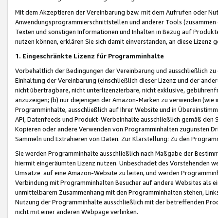
Mit dem Akzeptieren der Vereinbarung bzw. mit dem Aufrufen oder Nutz
Anwendungsprogrammierschnittstellen und anderer Tools (zusammen die
Texten und sonstigen Informationen und Inhalten in Bezug auf Produkte
nutzen können, erklären Sie sich damit einverstanden, an diese Lizenz 
1. Eingeschränkte Lizenz für Programminhalte
Vorbehaltlich der Bedingungen der Vereinbarung und ausschließlich z
Einhaltung der Vereinbarung (einschließlich dieser Lizenz und der ande
nicht übertragbare, nicht unterlizenzierbare, nicht exklusive, gebühren
anzuzeigen; (b) nur diejenigen der Amazon-Marken zu verwenden (wie in 
Programminhalte, ausschließlich auf Ihrer Website und in Übereinstimmu
API, Datenfeeds und Produkt-Werbeinhalte ausschließlich gemäß den Spe
Kopieren oder andere Verwenden von Programminhalten zugunsten Dri
Sammeln und Extrahieren von Daten. Zur Klarstellung: Zu den Program
Sie werden Programminhalte ausschließlich nach Maßgabe der Besti
hiermit eingeräumten Lizenz nutzen. Unbeschadet des Vorstehenden we
Umsätze auf eine Amazon-Website zu leiten, und werden Programminhal
Verbindung mit Programminhalten Besucher auf andere Websites als ein
unmittelbarem Zusammenhang mit den Programminhalten stehen, Links z
Nutzung der Programminhalte ausschließlich mit der betreffenden Pr
nicht mit einer anderen Webpage verlinken.