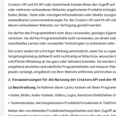
Creators API und PA API oder Datenfeeds können Ihnen den Zugriff auf D
oder mehreren verbundenen Websites angebotenen Produkte ermögliche
Daten, Bilder, Texte oder sonstigen Informationen oder Inhalte zuzugre
anwendbaren Lizenzvereinbarungen für die Creators API und PA API od
diesen verbundenen Websites zur Verfügung gestellt werden.
Sie dürfen den Programminhalt nicht dazu verwenden, geistiges Eigent
verletzen. Sie dürfen Programminhalte nicht verwenden, um direkt ode
maschinelles Lernen oder verwandte Technologien zu entwickeln oder zu
Die Lizenz endet mit sofortiger Wirkung automatisch, wenn Sie zu irg
Vergütungskatalog definiert) nicht rechtzeitig erfüllen bzw. ansonsten
schriftliche Mitteilung an Sie ganz oder teilweise beenden. Sie werden
umgehend einstellen und sämtliche Programminhalte und Amazon-Marke
jeweils verlangt, umgehend von Ihrer Website entfernen und löschen od
2. Voraussetzungen für die Nutzung der Creators API und der P
(a)
Beschreibung
. Im Rahmen dieser Lizenz können wir Ihnen Programmi
• Daten, Bilder, Audio-Dateien, Videos, Logos, Benutzerschnittstellen-
• Textmaterialien, wie beispielsweise Produktinformationen in Textfor
Neben den vorstehenden Produktwerbungsinhalten und dem Zugriff auf 
Zusammenhang mit Creators API und PA API Musterquellcodes und -bibli