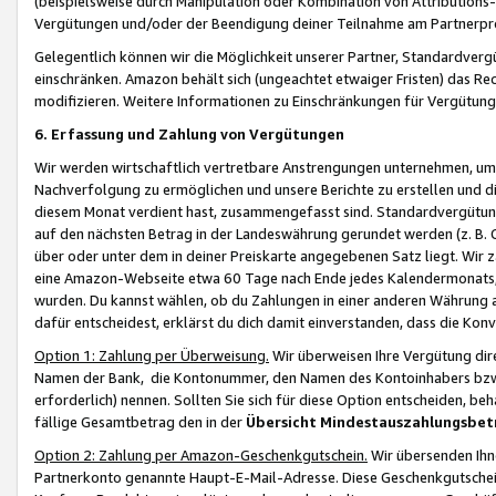
(beispielsweise durch Manipulation oder Kombination von Attributions-
Vergütungen und/oder der Beendigung deiner Teilnahme am Partnerp
Gelegentlich können wir die Möglichkeit unserer Partner, Standardv
einschränken. Amazon behält sich (ungeachtet etwaiger Fristen) das Re
modifizieren. Weitere Informationen zu Einschränkungen für Vergütung
6. Erfassung und Zahlung von Vergütungen
Wir werden wirtschaftlich vertretbare Anstrengungen unternehmen, um 
Nachverfolgung zu ermöglichen und unsere Berichte zu erstellen und di
diesem Monat verdient hast, zusammengefasst sind. Standardvergütung
auf den nächsten Betrag in der Landeswährung gerundet werden (z. B. C
über oder unter dem in deiner Preiskarte angegebenen Satz liegt. Wir
eine Amazon-Webseite etwa 60 Tage nach Ende jedes Kalendermonats, i
wurden. Du kannst wählen, ob du Zahlungen in einer anderen Währung
dafür entscheidest, erklärst du dich damit einverstanden, dass die K
Option 1: Zahlung per Überweisung.
Wir überweisen Ihre Vergütung dir
Namen der Bank, die Kontonummer, den Namen des Kontoinhabers bzw. a
erforderlich) nennen. Sollten Sie sich für diese Option entscheiden, be
fällige Gesamtbetrag den in der
Übersicht Mindestauszahlungsbet
Option 2: Zahlung per Amazon-Geschenkgutschein.
Wir übersenden Ihne
Partnerkonto genannte Haupt-E-Mail-Adresse. Diese Geschenkgutschei