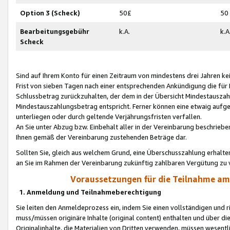
Option 3 (Scheck)
50£
50
Bearbeitungsgebühr
k.A.
k.A
Scheck
Sind auf Ihrem Konto für einen Zeitraum von mindestens drei Jahren kein
Frist von sieben Tagen nach einer entsprechenden Ankündigung die für
Schlussbetrag zurückzuhalten, der dem in der Übersicht Mindestausz
Mindestauszahlungsbetrag entspricht. Ferner können eine etwaig aufg
unterliegen oder durch geltende Verjährungsfristen verfallen.
An Sie unter Abzug bzw. Einbehalt aller in der Vereinbarung beschrieb
Ihnen gemäß der Vereinbarung zustehenden Beträge dar.
Sollten Sie, gleich aus welchem Grund, eine Überschusszahlung erhalte
an Sie im Rahmen der Vereinbarung zukünftig zahlbaren Vergütung zu 
Voraussetzungen für die Teilnahme a
1. Anmeldung und Teilnahmeberechtigung
Sie leiten den Anmeldeprozess ein, indem Sie einen vollständigen und 
muss/müssen originäre Inhalte (original content) enthalten und über d
Originalinhalte, die Materialien von Dritten verwenden, müssen wese