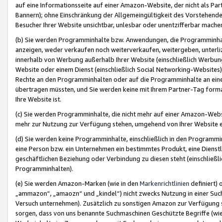
auf eine Informationsseite auf einer Amazon-Website, der nicht als Part
Bannern); ohne Einschränkung der Allgemeingültigkeit des Vorstehende
Besucher Ihrer Website unsichtbar, unlesbar oder unentzifferbar mache
(b) Sie werden Programminhalte bzw. Anwendungen, die Programminhalt
anzeigen, weder verkaufen noch weiterverkaufen, weitergeben, unterli
innerhalb von Werbung außerhalb Ihrer Website (einschließlich Werbun
Website oder einem Dienst (einschließlich Social Networking-Website
Rechte an den Programminhalten oder auf die Programminhalte an eine a
übertragen müssten, und Sie werden keine mit Ihrem Partner-Tag formati
Ihre Website ist.
(c) Sie werden Programminhalte, die nicht mehr auf einer Amazon-Websit
mehr zur Nutzung zur Verfügung stehen, umgehend von Ihrer Website e
(d) Sie werden keine Programminhalte, einschließlich in den Programmin
eine Person bzw. ein Unternehmen ein bestimmtes Produkt, eine Dienstle
geschäftlichen Beziehung oder Verbindung zu diesen steht (einschließli
Programminhalten).
(e) Sie werden Amazon-Marken (wie in den
Markenrichtlinien
definiert) 
„ammazon“, „amaozn“ und „kindel“) nicht zwecks Nutzung in einer Suc
Versuch unternehmen). Zusätzlich zu sonstigen Amazon zur Verfügung 
sorgen, dass von uns benannte Suchmaschinen Geschützte Begriffe (wie 