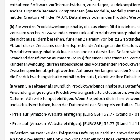
enthaltene Software zurückzuentwickeln, zu zerlegen, zu dekompilier
andere zugrunde liegende Komponenten (wie Modelle, Modellparameter
mit der Creators API, der PA API, Datenfeeds oder in den Produkt Werb
(h) Sie werden Produktwerbungsinhalte, die aus einem Bild bestehen, ni
Zeitraum von bis zu 24 Stunden einen Link auf Produktwerbungsinhalte
die nicht aus Bildern bestehen, für einen Zeitraum von bis zu 24 Stund
Ablauf dieses Zeitraums durch entsprechende Anfrage an die Creators 
Produktwerbungsinhalte aktualisieren und neu darstellen. Sofern wir Ih
Standardidentifikationsnummern (ASINs) für einen unbestimmten Zeitra
Kundenanwendung, dürfen unbeschadet des Vorstehenden Produktwerbu
Zwischenspeicher abgelegt werden. Auf unser Verlangen werden Sie un
die Produktwerbungsinhalte enthält oder nutzt, damit wir Ihre Einhalt
(i) Wenn Sie seltener als stündlich Produktwerbungsinhalte aus Datenfe
Anwendung angezeigten Produktwerbungsinhalte aktualisieren, werden 
Datums-/Uhrzeitstempel einfügen. Wenn Sie jedoch die in Ihrer Anwe
und aktualisiert haben, kann der Datumsteil des Stempels entfallen. Dies
• Preis auf [Amazon-Website einfügen]: [EUR/GBP] 32,77 (Stand 07.01.
• Preis auf [Amazon-Website einfügen]: [EUR/GBP] 32,77 (Stand 14:11 
Außerdem müssen Sie den folgenden Haftungsausschluss entweder neb
ein Pop-up-Fenster, ein Pop-up-Skript oder ein sonstiges vergleichba