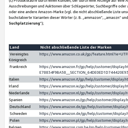
(c) Produktkäufe durch einen Kunden, der durch eine Anzeige auf eine 
Ausschreibungen und Auktionen über Schlagwörter, Suchbegriffe oder 
oder eine andere Amazon-Marke (vgl. die nicht abschließende Liste un
buchstabierte Varianten dieser Wörter (z. B. „ammazon“, „amaozn“ und „
Suchplatzierung
”);
Land
Nicht abschließende Liste der Marken
Vereinigtes
https://www.amazon.co.uk/gp/feature.html?ie=U
Königreich
Frankreich
https://www.amazon.fr/gp/help/customer/displa
E78834F9BA58__SECTION_64DE0ED1D744420E9
Italien
https://www.amazon.it/gp/help/customer/display
Irland
https://www.amazon.ie/gp/help/customer/displa
Niederlande
https://www.amazon.nl/gp/help/customer/display
Spanien
https://www.amazon.es/gp/help/customer/display
Deutschland
https://www.amazon.de/gp/help/customer/displa
Schweden
https://www.amazon.de/gp/help/customer/displa
Polen
https://www.amazon.pl/gp/help/customer/display
Belgien
https://www.amazon.com.be/gp/help/customer/d