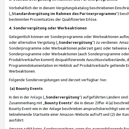
Vorbehaltlich der in diesem Vergütungskatalog beschriebenen Einschr
(„
Standardvergütung im Rahmen des Partnerprogramms
“) besc
bestimmten Prozentsatzes der Qualifizierten Erlöse.
4. Sondervergütung oder Werbeaktionen
Gelegentlich können wir Sonderprogramme oder Werbeaktionen auflegen,
oder alternative Vergütung („
Sondervergütung
”) zu verdienen. Amazo
Sonderprogramme oder Werbeaktionen jederzeit ganz oder teilweise einz
Sonderprogramme oder Werbeaktionen (auch Sonderprogramme oder We
Produktverkäufen kommt) disqualifizierende Ausschlusstatbestände, di
Programmdokumentation im Hinblick auf Produktverkäufe geltende E
Werbeaktionen.
Folgende Sondervergütungen sind derzeit verfügbar:
hier
.
(a) Bounty Events
In den in der
Anlage
(„
Sondervergütung
“) aufgeführten Ländern sind
Zusammenhang mit „
Bounty Events
“ die in dieser Ziffer 4 (a) besch
Bounty Event wie in der Anlage beschrieben anspruchsberechtigt sein mu
teilnehmende Startseite einer Amazon-Website aufruft und (2) der Kun
ausführt.
Amazon zahlt keine Sondervergütung, wenn das zugrundeliegende Boun