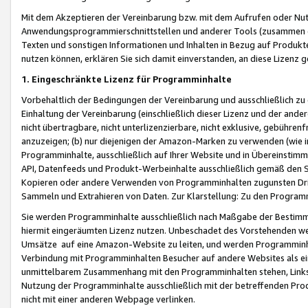
Mit dem Akzeptieren der Vereinbarung bzw. mit dem Aufrufen oder Nutz
Anwendungsprogrammierschnittstellen und anderer Tools (zusammen die
Texten und sonstigen Informationen und Inhalten in Bezug auf Produkte
nutzen können, erklären Sie sich damit einverstanden, an diese Lizenz 
1. Eingeschränkte Lizenz für Programminhalte
Vorbehaltlich der Bedingungen der Vereinbarung und ausschließlich z
Einhaltung der Vereinbarung (einschließlich dieser Lizenz und der ande
nicht übertragbare, nicht unterlizenzierbare, nicht exklusive, gebühren
anzuzeigen; (b) nur diejenigen der Amazon-Marken zu verwenden (wie in 
Programminhalte, ausschließlich auf Ihrer Website und in Übereinstimmu
API, Datenfeeds und Produkt-Werbeinhalte ausschließlich gemäß den Spe
Kopieren oder andere Verwenden von Programminhalten zugunsten Dri
Sammeln und Extrahieren von Daten. Zur Klarstellung: Zu den Program
Sie werden Programminhalte ausschließlich nach Maßgabe der Besti
hiermit eingeräumten Lizenz nutzen. Unbeschadet des Vorstehenden we
Umsätze auf eine Amazon-Website zu leiten, und werden Programminhal
Verbindung mit Programminhalten Besucher auf andere Websites als ein
unmittelbarem Zusammenhang mit den Programminhalten stehen, Links z
Nutzung der Programminhalte ausschließlich mit der betreffenden Pr
nicht mit einer anderen Webpage verlinken.