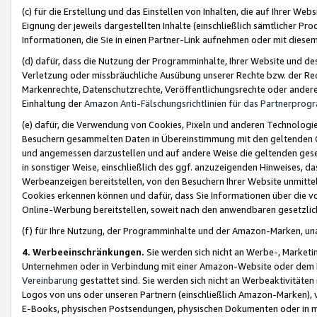
(c) für die Erstellung und das Einstellen von Inhalten, die auf Ihrer We
Eignung der jeweils dargestellten Inhalte (einschließlich sämtlicher 
Informationen, die Sie in einen Partner-Link aufnehmen oder mit diese
(d) dafür, dass die Nutzung der Programminhalte, Ihrer Website und des 
Verletzung oder missbräuchliche Ausübung unserer Rechte bzw. der Recht
Markenrechte, Datenschutzrechte, Veröffentlichungsrechte oder anderer
Einhaltung der
Amazon Anti-Fälschungsrichtlinien für das Partnerpro
(e) dafür, die Verwendung von Cookies, Pixeln und anderen Technologien
Besuchern gesammelten Daten in Übereinstimmung mit den geltenden Ge
und angemessen darzustellen und auf andere Weise die geltenden geset
in sonstiger Weise, einschließlich des ggf. anzuzeigenden Hinweises, d
Werbeanzeigen bereitstellen, von den Besuchern Ihrer Website unmitte
Cookies erkennen können und dafür, dass Sie Informationen über die v
Online-Werbung bereitstellen, soweit nach den anwendbaren gesetzlic
(f) für Ihre Nutzung, der Programminhalte und der Amazon-Marken, u
4. Werbeeinschränkungen.
Sie werden sich nicht an Werbe-, Market
Unternehmen oder in Verbindung mit einer Amazon-Website oder dem Pa
Vereinbarung
gestattet sind. Sie werden sich nicht an Werbeaktivitäten
Logos von uns oder unseren Partnern (einschließlich Amazon-Marken), 
E-Books, physischen Postsendungen, physischen Dokumenten oder in 