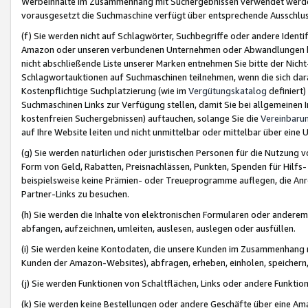
Werbeinhalte im Zusammenhang mit Suchergebnissen verwendet werden,
vorausgesetzt die Suchmaschine verfügt über entsprechende Ausschlu
(f) Sie werden nicht auf Schlagwörter, Suchbegriffe oder andere Ident
Amazon oder unseren verbundenen Unternehmen oder Abwandlungen bzw
nicht abschließende Liste unserer Marken entnehmen Sie bitte der Nich
Schlagwortauktionen auf Suchmaschinen teilnehmen, wenn die sich da
Kostenpflichtige Suchplatzierung (wie im
Vergütungskatalog
definiert
Suchmaschinen Links zur Verfügung stellen, damit Sie bei allgemeinen I
kostenfreien Suchergebnissen) auftauchen, solange Sie die
Vereinbaru
auf Ihre Website leiten und nicht unmittelbar oder mittelbar über eine
(g) Sie werden natürlichen oder juristischen Personen für die Nutzung 
Form von Geld, Rabatten, Preisnachlässen, Punkten, Spenden für Hilfs
beispielsweise keine Prämien- oder Treueprogramme auflegen, die Anrei
Partner-Links zu besuchen.
(h) Sie werden die Inhalte von elektronischen Formularen oder anderem M
abfangen, aufzeichnen, umleiten, auslesen, auslegen oder ausfüllen.
(i) Sie werden keine Kontodaten, die unsere Kunden im Zusammenhang 
Kunden der Amazon-Websites), abfragen, erheben, einholen, speichern,
(j) Sie werden Funktionen von Schaltflächen, Links oder andere Funkti
(k) Sie werden keine Bestellungen oder andere Geschäfte über eine Ama