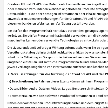
Creators API und PA API oder Datenfeeds können Ihnen den Zugriff auf D
oder mehreren verbundenen Websites angebotenen Produkte ermögliche
Daten, Bilder, Texte oder sonstigen Informationen oder Inhalte zuzugre
anwendbaren Lizenzvereinbarungen für die Creators API und PA API od
diesen verbundenen Websites zur Verfügung gestellt werden.
Sie dürfen den Programminhalt nicht dazu verwenden, geistiges Eigent
verletzen. Sie dürfen Programminhalte nicht verwenden, um direkt ode
maschinelles Lernen oder verwandte Technologien zu entwickeln oder zu
Die Lizenz endet mit sofortiger Wirkung automatisch, wenn Sie zu irg
Vergütungskatalog definiert) nicht rechtzeitig erfüllen bzw. ansonsten
schriftliche Mitteilung an Sie ganz oder teilweise beenden. Sie werden
umgehend einstellen und sämtliche Programminhalte und Amazon-Marke
jeweils verlangt, umgehend von Ihrer Website entfernen und löschen od
2. Voraussetzungen für die Nutzung der Creators API und der P
(a)
Beschreibung
. Im Rahmen dieser Lizenz können wir Ihnen Programmi
• Daten, Bilder, Audio-Dateien, Videos, Logos, Benutzerschnittstellen-
• Textmaterialien, wie beispielsweise Produktinformationen in Textfor
Neben den vorstehenden Produktwerbungsinhalten und dem Zugriff auf 
Zusammenhang mit Creators API und PA API Musterquellcodes und -bibli