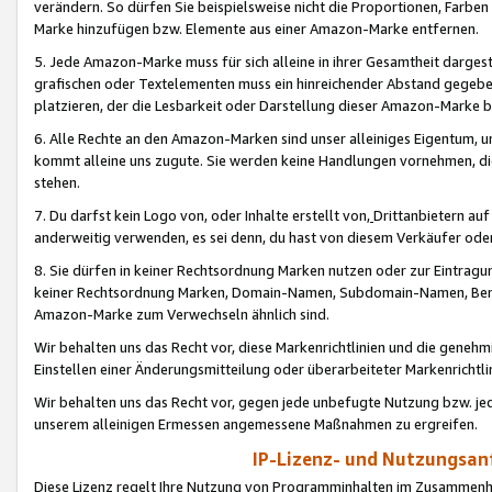
verändern. So dürfen Sie beispielsweise nicht die Proportionen, Farb
Marke hinzufügen bzw. Elemente aus einer Amazon-Marke entfernen.
5. Jede Amazon-Marke muss für sich alleine in ihrer Gesamtheit darge
grafischen oder Textelementen muss ein hinreichender Abstand gegebe
platzieren, der die Lesbarkeit oder Darstellung dieser Amazon-Marke b
6. Alle Rechte an den Amazon-Marken sind unser alleiniges Eigentum, 
kommt alleine uns zugute. Sie werden keine Handlungen vornehmen, 
stehen.
7. Du darfst kein Logo von, oder Inhalte erstellt von,
Drittanbietern au
anderweitig verwenden, es sei denn, du hast von diesem Verkäufer oder
8. Sie dürfen in keiner Rechtsordnung Marken nutzen oder zur Eintragu
keiner Rechtsordnung Marken, Domain-Namen, Subdomain-Namen, Benu
Amazon-Marke zum Verwechseln ähnlich sind.
Wir behalten uns das Recht vor, diese Markenrichtlinien und die gene
Einstellen einer Änderungsmitteilung oder überarbeiteter Markenricht
Wir behalten uns das Recht vor, gegen jede unbefugte Nutzung bzw. jede 
unserem alleinigen Ermessen angemessene Maßnahmen zu ergreifen.
IP-Lizenz- und Nutzungsan
Diese Lizenz regelt Ihre Nutzung von Programminhalten im Zusammen