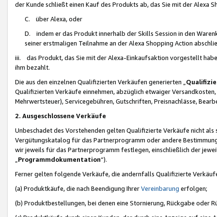
der Kunde schließt einen Kauf des Produkts ab, das Sie mit der Alexa 
C. über Alexa, oder
D. indem er das Produkt innerhalb der Skills Session in den Waren
seiner erstmaligen Teilnahme an der Alexa Shopping Action abschlie
iii. das Produkt, das Sie mit der Alexa-Einkaufsaktion vorgestellt ha
ihm bezahlt.
Die aus den einzelnen Qualifizierten Verkäufen generierten „
Qualifizi
Qualifizierten Verkäufe einnehmen, abzüglich etwaiger Versandkosten
Mehrwertsteuer), Servicegebühren, Gutschriften, Preisnachlässe, Bear
2. Ausgeschlossene Verkäufe
Unbeschadet des Vorstehenden gelten Qualifizierte Verkäufe nicht als
Vergütungskatalog für das Partnerprogramm oder andere Bestimmungen,
wir jeweils für das Partnerprogramm festlegen, einschließlich der jewe
„
Programmdokumentation
“).
Ferner gelten folgende Verkäufe, die andernfalls Qualifizierte Verkä
(a) Produktkäufe, die nach Beendigung Ihrer
Vereinbarung
erfolgen;
(b) Produktbestellungen, bei denen eine Stornierung, Rückgabe oder R