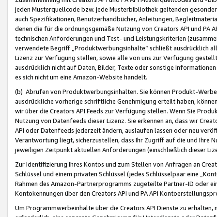
jeden Musterquellcode bzw. jede Musterbibliothek geltenden gesonder
auch Spezifikationen, Benutzerhandbücher, Anleitungen, Begleitmaterial
denen die für die ordnungsgemäße Nutzung von Creators API und PA A
technischen Anforderungen und Test- und Leistungskriterien (zusammen
verwendete Begriff „Produktwerbungsinhalte“ schließt ausdrücklich al
Lizenz zur Verfügung stellen, sowie alle von uns zur Verfügung gestel
ausdrücklich nicht auf Daten, Bilder, Texte oder sonstige Informatione
es sich nicht um eine Amazon-Website handelt.
(b) Abrufen von Produktwerbungsinhalten. Sie können Produkt-Werbein
ausdrückliche vorherige schriftliche Genehmigung erteilt haben, könn
wir über die Creators API Feeds zur Verfügung stellen. Wenn Sie Produk
Nutzung von Datenfeeds dieser Lizenz. Sie erkennen an, dass wir Creat
API oder Datenfeeds jederzeit ändern, auslaufen lassen oder neu veröffe
Verantwortung liegt, sicherzustellen, dass Ihr Zugriff auf die und Ihr
jeweiligen Zeitpunkt aktuellen Anforderungen (einschließlich dieser Liz
Zur Identifizierung Ihres Kontos und zum Stellen von Anfragen an Crea
Schlüssel und einem privaten Schlüssel (jedes Schlüsselpaar eine „Kon
Rahmen des Amazon-Partnerprogramms zugeteilte Partner-ID oder ein
Kontokennungen über den Creators API und PA API Kontoerstellungspro
Um Programmwerbeinhalte über die Creators API Dienste zu erhalten, m