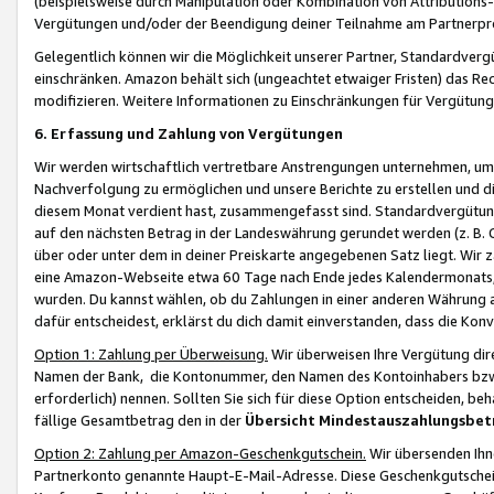
(beispielsweise durch Manipulation oder Kombination von Attributions-
Vergütungen und/oder der Beendigung deiner Teilnahme am Partnerp
Gelegentlich können wir die Möglichkeit unserer Partner, Standardv
einschränken. Amazon behält sich (ungeachtet etwaiger Fristen) das Re
modifizieren. Weitere Informationen zu Einschränkungen für Vergütung
6. Erfassung und Zahlung von Vergütungen
Wir werden wirtschaftlich vertretbare Anstrengungen unternehmen, um 
Nachverfolgung zu ermöglichen und unsere Berichte zu erstellen und di
diesem Monat verdient hast, zusammengefasst sind. Standardvergütung
auf den nächsten Betrag in der Landeswährung gerundet werden (z. B. C
über oder unter dem in deiner Preiskarte angegebenen Satz liegt. Wir
eine Amazon-Webseite etwa 60 Tage nach Ende jedes Kalendermonats, i
wurden. Du kannst wählen, ob du Zahlungen in einer anderen Währung
dafür entscheidest, erklärst du dich damit einverstanden, dass die K
Option 1: Zahlung per Überweisung.
Wir überweisen Ihre Vergütung dir
Namen der Bank, die Kontonummer, den Namen des Kontoinhabers bzw. a
erforderlich) nennen. Sollten Sie sich für diese Option entscheiden, be
fällige Gesamtbetrag den in der
Übersicht Mindestauszahlungsbet
Option 2: Zahlung per Amazon-Geschenkgutschein.
Wir übersenden Ihne
Partnerkonto genannte Haupt-E-Mail-Adresse. Diese Geschenkgutschei