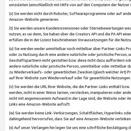
umzuleiten (einschließlich mit Hilfe von auf den Computern der Nutzer i
(s) Sie werden nicht durch Roboter, Softwareprogramme oder auf andere
Amazon-Website generieren.
(t) Sie werden unsere Kundenrezensionen oder Sternebewertungen wed
nutzen, es sei denn, Sie haben über die Creators API und die PA API e
erfüllen die in der Lizenz beschriebenen Voraussetzungen für die Nutzu
(u) Sie werden weder unmittelbar noch mittelbar über Partner-Links P
oder zu Nutzung durch eine andere natürliche oder juristische Person,
Geschäftspartnern nicht gestatten bzw. diese nicht dazu auffordern od
andere natürliche oder juristische Person, unmittelbar oder mittelbar
zu Wiederverkaufs- oder gewerblichen Zwecken (gleich welcher Art) 
auf Ihrer Website zum Wiederverkauf oder für gewerbliche Nutzungen 
(v) Sie werden die URL Ihrer Website, die die Partner-Links enthält b
werden, nicht in einer Weise tarnen, verstecken, manipulieren oder and
nicht mit angemessenem Aufwand in der Lage sind, die Website oder A
Links eine Amazon-Website aufruft.
(w) Sie werden keine Link-Verkürzungen, Schaltflächen, Hyperlinks ode
dahingehend hervorrufen, dass Sie auf eine Amazon-Website verlinken
(x) Auf unser Verlangen hin legen Sie uns eine schriftliche Bestätigung