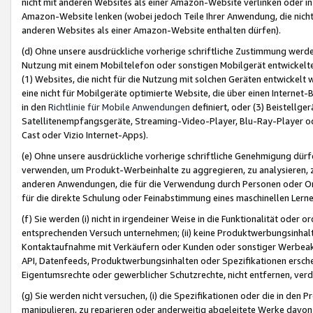
nicht mit anderen Websites als einer Amazon-Website verlinken oder i
Amazon-Website lenken (wobei jedoch Teile Ihrer Anwendung, die nich
anderen Websites als einer Amazon-Website enthalten dürfen).
(d) Ohne unsere ausdrückliche vorherige schriftliche Zustimmung werd
Nutzung mit einem Mobiltelefon oder sonstigen Mobilgerät entwickelt
(1) Websites, die nicht für die Nutzung mit solchen Geräten entwickelt
eine nicht für Mobilgeräte optimierte Website, die über einen Interne
in den
Richtlinie für Mobile Anwendungen
definiert, oder (3) Beistellge
Satellitenempfangsgeräte, Streaming-Video-Player, Blu-Ray-Player ode
Cast oder Vizio Internet-Apps).
(e) Ohne unsere ausdrückliche vorherige schriftliche Genehmigung dürfe
verwenden, um Produkt-Werbeinhalte zu aggregieren, zu analysieren, 
anderen Anwendungen, die für die Verwendung durch Personen oder Or
für die direkte Schulung oder Feinabstimmung eines maschinellen Lern
(f) Sie werden (i) nicht in irgendeiner Weise in die Funktionalität ode
entsprechenden Versuch unternehmen; (ii) keine Produktwerbungsinha
Kontaktaufnahme mit Verkäufern oder Kunden oder sonstiger Werbeaktiv
API, Datenfeeds, Produktwerbungsinhalten oder Spezifikationen erschei
Eigentumsrechte oder gewerblicher Schutzrechte, nicht entfernen, verd
(g) Sie werden nicht versuchen, (i) die Spezifikationen oder die in de
manipulieren, zu reparieren oder anderweitig abgeleitete Werke davon z