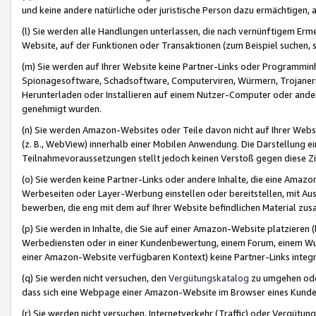
und keine andere natürliche oder juristische Person dazu ermächtigen, a
(l) Sie werden alle Handlungen unterlassen, die nach vernünftigem Erme
Website, auf der Funktionen oder Transaktionen (zum Beispiel suchen, s
(m) Sie werden auf Ihrer Website keine Partner-Links oder Programmin
Spionagesoftware, Schadsoftware, Computerviren, Würmern, Trojaner
Herunterladen oder Installieren auf einem Nutzer-Computer oder ande
genehmigt wurden.
(n) Sie werden Amazon-Websites oder Teile davon nicht auf Ihrer Websi
(z. B., WebView) innerhalb einer Mobilen Anwendung. Die Darstellung ein
Teilnahmevoraussetzungen stellt jedoch keinen Verstoß gegen diese Zif
(o) Sie werden keine Partner-Links oder andere Inhalte, die eine Am
Werbeseiten oder Layer-Werbung einstellen oder bereitstellen, mit Au
bewerben, die eng mit dem auf Ihrer Website befindlichen Material z
(p) Sie werden in Inhalte, die Sie auf einer Amazon-Website platzier
Werbediensten oder in einer Kundenbewertung, einem Forum, einem Wun
einer Amazon-Website verfügbaren Kontext) keine Partner-Links integr
(q) Sie werden nicht versuchen, den
Vergütungskatalog
zu umgehen oder
dass sich eine Webpage einer Amazon-Website im Browser eines Kunden 
(r) Sie werden nicht versuchen, Internetverkehr (Traffic) oder Vergü