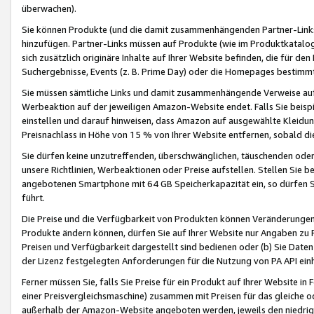
überwachen).
Sie können Produkte (und die damit zusammenhängenden Partner-Links)
hinzufügen. Partner-Links müssen auf Produkte (wie im Produktkatalog de
sich zusätzlich originäre Inhalte auf Ihrer Website befinden, die für 
Suchergebnisse, Events (z. B. Prime Day) oder die Homepages bestimmte
Sie müssen sämtliche Links und damit zusammenhängende Verweise auf z
Werbeaktion auf der jeweiligen Amazon-Website endet. Falls Sie beisp
einstellen und darauf hinweisen, dass Amazon auf ausgewählte Kleidun
Preisnachlass in Höhe von 15 % von Ihrer Website entfernen, sobald di
Sie dürfen keine unzutreffenden, überschwänglichen, täuschenden od
unsere Richtlinien, Werbeaktionen oder Preise aufstellen. Stellen Sie 
angebotenen Smartphone mit 64 GB Speicherkapazität ein, so dürfen S
führt.
Die Preise und die Verfügbarkeit von Produkten können Veränderungen 
Produkte ändern können, dürfen Sie auf Ihrer Website nur Angaben zu P
Preisen und Verfügbarkeit dargestellt sind bedienen oder (b) Sie Daten
der Lizenz festgelegten Anforderungen für die Nutzung von PA API einh
Ferner müssen Sie, falls Sie Preise für ein Produkt auf Ihrer Website in 
einer Preisvergleichsmaschine) zusammen mit Preisen für das gleiche o
außerhalb der Amazon-Website angeboten werden, jeweils den niedrigst