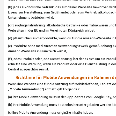
(b) jedes alkoholische Getränk, das auf deiner Webseite beworben wird
Lizenz zur Herstellung, zum Großhandel oder zum Vertrieb alkoholisch
Unternehmens betrieben wird,
(c) Säuglingsnahruhrung, alkoholische Getränke oder Tabakwaren und E
Webseiten in der EU und im Vereinigten Königreich wirbst,
(d) pflanzliche Raucherprodukte, wenn du für die Amazon-Webseite in B
(e) Produkte ohne medizinischen Verwendungszweck gemäß Anhang XVI 
Amazon-Webseite in Frankreich wirbst,
(f) jedes Produkt oder jede Dienstleistung, bei der es sich um ein Prod
erhältst eine Warnung, wenn ein Produkt oder eine Dienstleistung in de
Central ausgeschlossen ist.
Richtlinie für Mobile Anwendungen im Rahmen de
Wenn Ihre Website eine für die Nutzung auf Mobiltelefonen, Tablets 
„
Mobile Anwendung
“) enthält, gilt Folgendes:
(a) Ihre Mobile Anwendung muss in den App-Stores von Google Play, A
(b) Ihre Mobile Anwendung muss kostenlos heruntergeladen werden könn
(c) Ihre Mobile Anwendung muss originäre Inhalte haben,