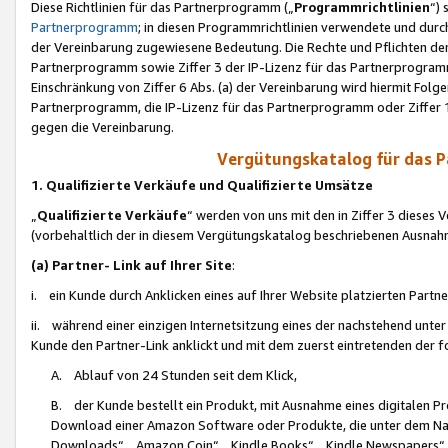
Diese Richtlinien für das Partnerprogramm („
Programmrichtlinien
“)
Partnerprogramm
; in diesen Programmrichtlinien verwendete und durch
der Vereinbarung zugewiesene Bedeutung. Die Rechte und Pflichten de
Partnerprogramm sowie Ziffer 3 der IP-Lizenz für das Partnerprogram
Einschränkung von Ziffer 6 Abs. (a) der Vereinbarung wird hiermit Fol
Partnerprogramm, die IP-Lizenz für das Partnerprogramm oder Ziffer 1
gegen die Vereinbarung.
Vergütungskatalog für das 
1. Qualifizierte Verkäufe und Qualifizierte Umsätze
„
Qualifizierte Verkäufe
“ werden von uns mit den in Ziffer 3 diese
(vorbehaltlich der in diesem Vergütungskatalog beschriebenen Ausnah
(a) Partner- Link auf Ihrer Site
:
i. ein Kunde durch Anklicken eines auf Ihrer Website platzierten Part
ii. während einer einzigen Internetsitzung eines der nachstehend unter (i)
Kunde den Partner-Link anklickt und mit dem zuerst eintretenden der f
A. Ablauf von 24 Stunden seit dem Klick,
B. der Kunde bestellt ein Produkt, mit Ausnahme eines digitalen P
Download einer Amazon Software oder Produkte, die unter dem N
Downloads“, „Amazon Coin“, „Kindle Books“, „Kindle Newspapers“, „