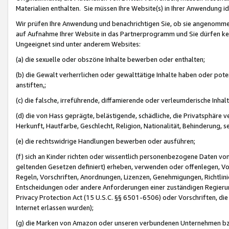
Materialien enthalten. Sie müssen Ihre Website(s) in Ihrer Anwendung ide
Wir prüfen Ihre Anwendung und benachrichtigen Sie, ob sie angenommen
auf Aufnahme Ihrer Website in das Partnerprogramm und Sie dürfen kei
Ungeeignet sind unter anderem Websites:
(a) die sexuelle oder obszöne Inhalte bewerben oder enthalten;
(b) die Gewalt verherrlichen oder gewalttätige Inhalte haben oder pot
anstiften,;
(c) die falsche, irreführende, diffamierende oder verleumderische Inha
(d) die von Hass geprägte, belästigende, schädliche, die Privatsphäre v
Herkunft, Hautfarbe, Geschlecht, Religion, Nationalität, Behinderung, 
(e) die rechtswidrige Handlungen bewerben oder ausführen;
(f) sich an Kinder richten oder wissentlich personenbezogene Daten vo
geltenden Gesetzen definiert) erheben, verwenden oder offenlegen, Vo
Regeln, Vorschriften, Anordnungen, Lizenzen, Genehmigungen, Richtlini
Entscheidungen oder andere Anforderungen einer zuständigen Regierung
Privacy Protection Act (15 U.S.C. §§ 6501-6506) oder Vorschriften, di
Internet erlassen wurden);
(g) die Marken von Amazon oder unseren verbundenen Unternehmen b