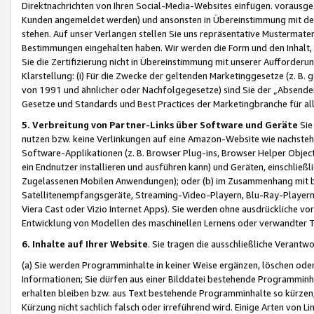
Direktnachrichten von Ihren Social-Media-Websites einfügen. vorausg
Kunden angemeldet werden) und ansonsten in Übereinstimmung mit der
stehen. Auf unser Verlangen stellen Sie uns repräsentative Mustermater
Bestimmungen eingehalten haben. Wir werden die Form und den Inhalt, di
Sie die Zertifizierung nicht in Übereinstimmung mit unserer Aufforderu
Klarstellung: (i) Für die Zwecke der geltenden Marketinggesetze (z. 
von 1991 und ähnlicher oder Nachfolgegesetze) sind Sie der „Absender“ j
Gesetze und Standards und Best Practices der Marketingbranche für 
5. Verbreitung von Partner-Links über Software und Geräte
Sie
nutzen bzw. keine Verlinkungen auf eine Amazon-Website wie nachsteh
Software-Applikationen (z. B. Browser Plug-ins, Browser Helper Objec
ein Endnutzer installieren und ausführen kann) und Geräten, einschlie
Zugelassenen Mobilen Anwendungen); oder (b) im Zusammenhang mit bzw.
Satellitenempfangsgeräte, Streaming-Video-Playern, Blu-Ray-Playern 
Viera Cast oder Vizio Internet Apps). Sie werden ohne ausdrückliche v
Entwicklung von Modellen des maschinellen Lernens oder verwandter 
6. Inhalte auf Ihrer Website
. Sie tragen die ausschließliche Verantwo
(a) Sie werden Programminhalte in keiner Weise ergänzen, löschen oder
Informationen; Sie dürfen aus einer Bilddatei bestehende Programminhal
erhalten bleiben bzw. aus Text bestehende Programminhalte so kürzen, 
Kürzung nicht sachlich falsch oder irreführend wird. Einige Arten von L