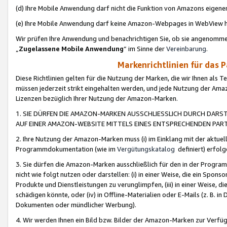
(d) Ihre Mobile Anwendung darf nicht die Funktion von Amazons eige
(e) Ihre Mobile Anwendung darf keine Amazon-Webpages in WebView 
Wir prüfen Ihre Anwendung und benachrichtigen Sie, ob sie angenomm
„
Zugelassene Mobile Anwendung
“ im Sinne der
Vereinbarung
.
Markenrichtlinien für das 
Diese Richtlinien gelten für die Nutzung der Marken, die wir Ihnen als 
müssen jederzeit strikt eingehalten werden, und jede Nutzung der Ama
Lizenzen bezüglich Ihrer Nutzung der Amazon-Marken.
1. SIE DÜRFEN DIE AMAZON-MARKEN AUSSCHLIESSLICH DURCH DARS
AUF EINER AMAZON-WEBSITE MITTELS EINES ENTSPRECHENDEN PART
2. Ihre Nutzung der Amazon-Marken muss (i) im Einklang mit der aktuells
Programmdokumentation (wie im
Vergütungskatalog
definiert) erfolg
3. Sie dürfen die Amazon-Marken ausschließlich für den in der Progr
nicht wie folgt nutzen oder darstellen: (i) in einer Weise, die ein Spo
Produkte und Dienstleistungen zu verunglimpfen, (iii) in einer Weise
schädigen könnte, oder (iv) in Offline-Materialien oder E-Mails (z. B.
Dokumenten oder mündlicher Werbung).
4. Wir werden Ihnen ein Bild bzw. Bilder der Amazon-Marken zur Verfüg