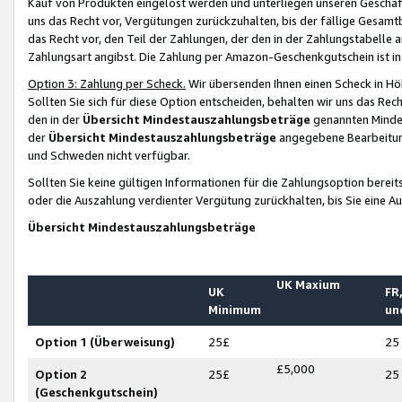
Kauf von Produkten eingelöst werden und unterliegen unseren Geschäf
uns das Recht vor, Vergütungen zurückzuhalten, bis der fällige Gesamt
das Recht vor, den Teil der Zahlungen, der den in der Zahlungstabelle 
Zahlungsart angibst. Die Zahlung per Amazon-Geschenkgutschein ist in
Option 3: Zahlung per Scheck.
Wir übersenden Ihnen einen Scheck in Höh
Sollten Sie sich für diese Option entscheiden, behalten wir uns das Rec
den in der
Übersicht Mindestauszahlungsbeträge
genannten Mindest
der
Übersicht Mindestauszahlungsbeträge
angegebene Bearbeitung
und Schweden nicht verfügbar.
Sollten Sie keine gültigen Informationen für die Zahlungsoption bereit
oder die Auszahlung verdienter Vergütung zurückhalten, bis Sie eine A
Übersicht Mindestauszahlungsbeträge
UK Maxium
UK
FR,
Minimum
un
Option 1 (Überweisung)
25£
25
£5,000
Option 2
25£
25
(Geschenkgutschein)