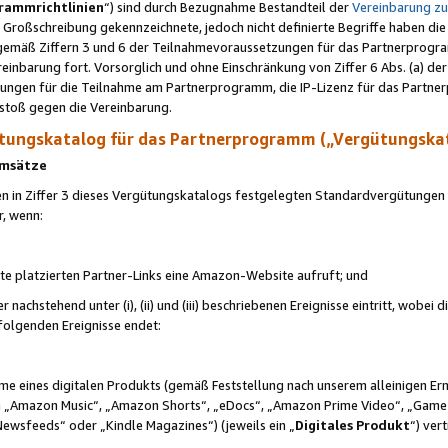
rammrichtlinien
“) sind durch Bezugnahme Bestandteil der
Vereinbarung z
Großschreibung gekennzeichnete, jedoch nicht definierte Begriffe haben die
 gemäß Ziffern 3 und 6 der Teilnahmevoraussetzungen für das Partnerprogram
nbarung fort. Vorsorglich und ohne Einschränkung von Ziffer 6 Abs. (a) der
ungen für die Teilnahme am Partnerprogramm, die IP-Lizenz für das Partner
rstoß gegen die Vereinbarung.
ungskatalog für das Partnerprogramm („Vergütungska
 Umsätze
n in Ziffer 3 dieses Vergütungskatalogs festgelegten Standardvergütungen v
r, wenn:
ite platzierten Partner-Links eine Amazon-Website aufruft; und
r nachstehend unter (i), (ii) und (iii) beschriebenen Ereignisse eintritt, wobe
 folgenden Ereignisse endet:
hme eines digitalen Produkts (gemäß Feststellung nach unserem alleinigen 
 „Amazon Music“, „Amazon Shorts“, „eDocs“, „Amazon Prime Video“, „Game
Newsfeeds“ oder „Kindle Magazines“) (jeweils ein „
Digitales Produkt
“) ver