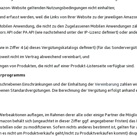
 Amazon-Website geltenden Nutzungsbedingungen nicht einhalten;
t und erfasst werden, weil die Links von Ihrer Website zu der jeweiligen Am
 Mobilen Anwendung, die nicht zu den Zugelassenen Mobilen Anwendungen zählt
s API oder PA API (wie nachstehend unter der IP-Lizenz definiert) oder ander
ie in Ziffer 4 (a) dieses Vergütungskatalogs definiert) (für das Sonderverg
weit nicht im Vertrag abweichend vereinbart, und
ngen von Produkten, die nicht auf einer Produkt-Listenseite verfügbar sind.
nerprogramms
eschriebenen Einschränkungen und der Einhaltung der
Vereinbarung
zahlen wir
ebenen Standardvergütungen. Die Berechnung der Vergütung erfolgt anhand e
beaktionen auflegen, im Rahmen derer alle oder einige Partner die Möglichk
Amazon behält sich (ungeachtet in dieser Ziffer ggf. angegebener Fristen) d
ustellen oder zu modifizieren. Sofern nichts anderes bestimmt ist, gelten 
s nicht um Produktverkäufe geht/nicht zu Produktverkäufen kommt) disqua