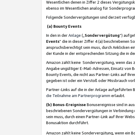
Wesentlichen denen in Ziffer 2 dieses Vergütung
ebenso im Wesentlichen analog für Sonderprogr
Folgende Sondervergütungen sind derzeit verfüg
(a) Bounty Events
In den in der
Anlage
(„
Sondervergütung
“) aufge
Events
“ die in dieser Ziffer 4 (a) beschriebenen 
anspruchsberechtigt sein muss, durch Anklicken ei
der Kunde in der entsprechenden Sitzung die in d
Amazon zahlt keine Sondervergütung, wenn das z
Angabe ungültiger E-Mail-Adressen, Einsatz von B
Bounty Events, die nicht aus Partner-Links auf Ihre
gegeben ist oder ein Verstoß oder Missbrauch vorl
Partner-Links auf die in der Anlage aufgeführte
die Teilnahme am Partnerprogramm
erlaubt.
(b) Bonus-Ereignisse
Bonusereignisse sind in au
beschriebenen Sondervergütungen in Verbindung m
sein muss, durch einen Partner-Link auf Ihrer We
Bonusaktion durchführt.
Amazon zahlt keine Sondervergütung, wenn ein Bon