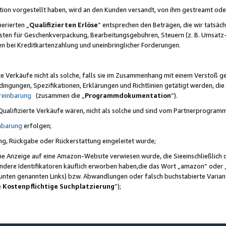
ktion vorgestellt haben, wird an den Kunden versandt, von ihm gestreamt od
erierten „
Qualifizierten Erlöse
“ entsprechen den Beträgen, die wir tatsäch
sten für Geschenkverpackung, Bearbeitungsgebühren, Steuern (z. B. Umsatz-
en bei Kreditkartenzahlung und uneinbringlicher Forderungen.
e Verkäufe nicht als solche, falls sie im Zusammenhang mit einem Verstoß 
ungen, Spezifikationen, Erklärungen und Richtlinien getätigt werden, die 
reinbarung
(zusammen die „
Programmdokumentation
“).
 Qualifizierte Verkäufe wären, nicht als solche und sind vom Partnerprogra
nbarung
erfolgen;
ung, Rückgabe oder Rückerstattung eingeleitet wurde;
ine Anzeige auf eine Amazon-Website verwiesen wurde, die Sieeinschließlich
ndere Identifikatoren käuflich erworben haben,die das Wort „amazon“ oder 
e unten genannten Links) bzw. Abwandlungen oder falsch buchstabierte Varia
e Kostenpflichtige Suchplatzierung
”);