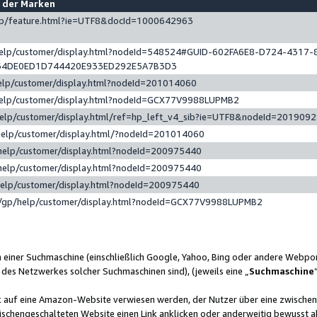
e der Marken
gp/feature.html?ie=UTF8&docId=1000642963
help/customer/display.html?nodeId=548524#GUID-602FA6E8-D724-4317-
64DE0ED1D744420E933ED292E5A7B3D3
elp/customer/display.html?nodeId=201014060
help/customer/display.html?nodeId=GCX77V9988LUPMB2
help/customer/display.html/ref=hp_left_v4_sib?ie=UTF8&nodeId=201909
help/customer/display.html/?nodeId=201014060
help/customer/display.html?nodeId=200975440
help/customer/display.html?nodeId=200975440
help/customer/display.html?nodeId=200975440
/gp/help/customer/display.html?nodeId=GCX77V9988LUPMB2
n einer Suchmaschine (einschließlich Google, Yahoo, Bing oder andere Webp
 des Netzwerkes solcher Suchmaschinen sind), (jeweils eine „
Suchmaschine
nk auf eine Amazon-Website verwiesen werden, der Nutzer über eine zwische
ischengeschalteten Website einen Link anklicken oder anderweitig bewusst a