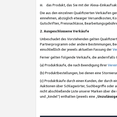
iii. das Produkt, das Sie mit der Alexa-Einkaufsa
Die aus den einzelnen Qualifizierten Verkäufen gen
einnehmen, abzüglich etwaiger Versandkosten, Ko
Gutschriften, Preisnachlässe, Bearbeitungsgebühr
2. Ausgeschlossene Verkäufe
Unbeschadet des Vorstehenden gelten Qualifiziert
Partnerprogramm oder andere Bestimmungen, Beding
einschließlich der jeweils aktuellen Fassung der
Ve
Ferner gelten folgende Verkäufe, die andernfalls
(a) Produktkäufe, die nach Beendigung Ihrer
Verei
(b) Produktbestellungen, bei denen eine Stornier
(c) Produktkäufe durch einen Kunden, der durch e
Auktionen über Schlagwörter, Suchbegriffe oder a
nicht abschließende Liste unserer Marken über di
und „kindel“) enthalten (jeweils eine „
Unzulässig