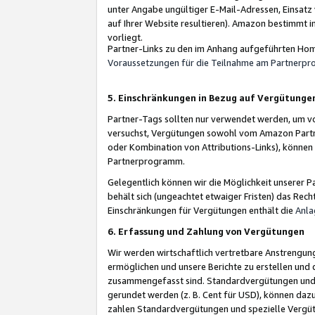
unter Angabe ungültiger E-Mail-Adressen, Einsatz
auf Ihrer Website resultieren). Amazon bestimmt i
vorliegt.
Partner-Links zu den im Anhang aufgeführten Hom
Voraussetzungen für die Teilnahme am Partnerp
5. Einschränkungen in Bezug auf Vergütunge
Partner-Tags sollten nur verwendet werden, um von 
versuchst, Vergütungen sowohl vom Amazon Partn
oder Kombination von Attributions-Links), könne
Partnerprogramm.
Gelegentlich können wir die Möglichkeit unsere
behält sich (ungeachtet etwaiger Fristen) das Rec
Einschränkungen für Vergütungen enthält die
Anla
6. Erfassung und Zahlung von Vergütungen
Wir werden wirtschaftlich vertretbare Anstrengu
ermöglichen und unsere Berichte zu erstellen und 
zusammengefasst sind. Standardvergütungen und s
gerundet werden (z. B. Cent für USD), können dazu
zahlen Standardvergütungen und spezielle Vergüt