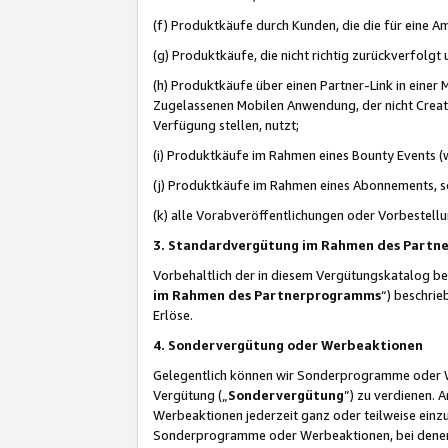
(f) Produktkäufe durch Kunden, die die für eine
(g) Produktkäufe, die nicht richtig zurückverfolg
(h) Produktkäufe über einen Partner-Link in einer
Zugelassenen Mobilen Anwendung, der nicht Creator
Verfügung stellen, nutzt;
(i) Produktkäufe im Rahmen eines Bounty Events (w
(j) Produktkäufe im Rahmen eines Abonnements, so
(k) alle Vorabveröffentlichungen oder Vorbestellu
3. Standardvergütung im Rahmen des Part
Vorbehaltlich der in diesem Vergütungskatalog b
im Rahmen des Partnerprogramms
“) beschri
Erlöse.
4. Sondervergütung oder Werbeaktionen
Gelegentlich können wir Sonderprogramme oder Wer
Vergütung („
Sondervergütung
”) zu verdienen. 
Werbeaktionen jederzeit ganz oder teilweise einz
Sonderprogramme oder Werbeaktionen, bei denen e