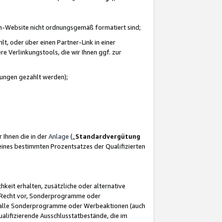
azon-Website nicht ordnungsgemäß formatiert sind;
, oder über einen Partner-Link in einer
e Verlinkungstools, die wir Ihnen ggf. zur
ütungen gezahlt werden);
 Ihnen die in der
Anlage
(„
Standardvergütung
ines bestimmten Prozentsatzes der Qualifizierten
eit erhalten, zusätzliche oder alternative
as Recht vor, Sonderprogramme oder
für alle Sonderprogramme oder Werbeaktionen (auch
lifizierende Ausschlusstatbestände, die im