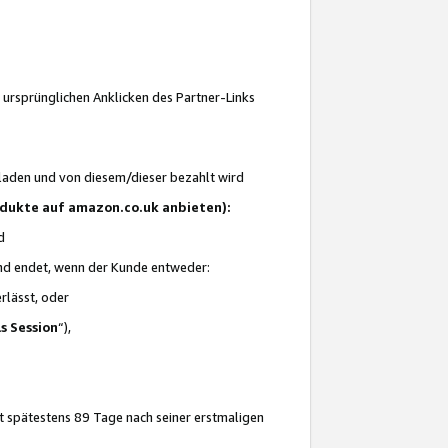
 ursprünglichen Anklicken des Partner-Links
laden und von diesem/dieser bezahlt wird
rodukte auf amazon.co.uk anbieten):
d
 und endet, wenn der Kunde entweder:
erlässt, oder
ls Session
“),
t spätestens 89 Tage nach seiner erstmaligen