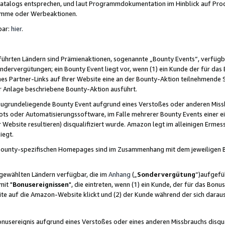
skatalogs entsprechen, und laut Programmdokumentation im Hinblick auf Pr
amme oder Werbeaktionen.
bar:
hier
.
führten Ländern sind Prämienaktionen, sogenannte „Bounty Events“, verfügb
Sondervergütungen; ein Bounty Event liegt vor, wenn (1) ein Kunde der für da
nes Partner-Links auf Ihrer Website eine an der Bounty-Aktion teilnehmende 
er Anlage beschriebene Bounty-Aktion ausführt.
ugrundeliegende Bounty Event aufgrund eines Verstoßes oder anderen Miss
ots oder Automatisierungssoftware, im Falle mehrerer Bounty Events einer e
r Website resultieren) disqualifiziert wurde. Amazon legt im alleinigen Ermess
iegt.
n Bounty-spezifischen Homepages sind im Zusammenhang mit dem jeweiligen
sgewählten Ländern verfügbar, die im
Anhang
(„
Sondervergütung
“)aufgefüh
it "
Bonusereignissen
", die eintreten, wenn (1) ein Kunde, der für das Bon
bsite auf die Amazon-Website klickt und (2) der Kunde während der sich dar
usereignis aufgrund eines Verstoßes oder eines anderen Missbrauchs disqua