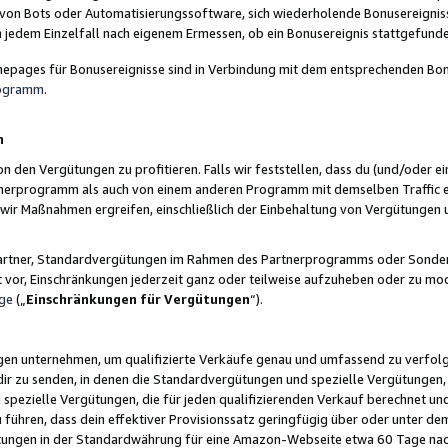
 von Bots oder Automatisierungssoftware, sich wiederholende Bonusereignisse
n jedem Einzelfall nach eigenem Ermessen, ob ein Bonusereignis stattgefund
epages für Bonusereignisse sind in Verbindung mit dem entsprechenden Bonu
rogramm
.
n
den Vergütungen zu profitieren. Falls wir feststellen, dass du (und/oder ein
erprogramm als auch von einem anderen Programm mit demselben Traffic ei
n wir Maßnahmen ergreifen, einschließlich der Einbehaltung von Vergütunge
r Partner, Standardvergütungen im Rahmen des Partnerprogramms oder Sonde
ht vor, Einschränkungen jederzeit ganz oder teilweise aufzuheben oder zu mod
ge
(„
Einschränkungen für Vergütungen
“).
ngen unternehmen, um qualifizierte Verkäufe genau und umfassend zu verfol
dir zu senden, in denen die Standardvergütungen und spezielle Vergütungen, 
pezielle Vergütungen, die für jeden qualifizierenden Verkauf berechnet un
 führen, dass dein effektiver Provisionssatz geringfügig über oder unter dem
ungen in der Standardwährung für eine Amazon-Webseite etwa 60 Tage nach