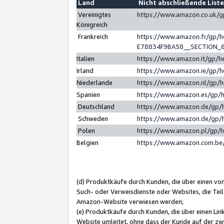
Land
Nicht abschließende List
Vereinigtes
https://www.amazon.co.uk/
Königreich
Frankreich
https://www.amazon.fr/gp/
E78834F9BA58__SECTION_
Italien
https://www.amazon.it/gp/h
Irland
https://www.amazon.ie/gp/
Niederlande
https://www.amazon.nl/gp/
Spanien
https://www.amazon.es/gp/
Deutschland
https://www.amazon.de/gp/
Schweden
https://www.amazon.de/gp/
Polen
https://www.amazon.pl/gp/
Belgien
https://www.amazon.com.be
(d) Produktkäufe durch Kunden, die über einen vo
Such- oder Verweisdienste oder Websites, die Teil
Amazon-Website verwiesen werden;
(e) Produktkäufe durch Kunden, die über einen Li
Website umleitet, ohne dass der Kunde auf der zw