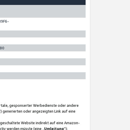
89F6-
280
ortale, gesponserter Werbedienste oder andere
“) generierten oder angezeigten Link auf eine
ngeschaltete Website indirekt auf eine Amazon-
ktiv werden müsste (eine „
Umleitung
“);