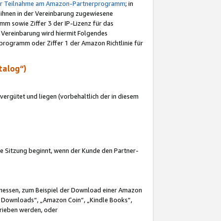
ur Teilnahme am Amazon-Partnerprogramm
; in
 ihnen in der Vereinbarung zugewiesene
m sowie Ziffer 3 der IP-Lizenz für das
 Vereinbarung wird hiermit Folgendes
programm oder Ziffer 1 der Amazon Richtlinie für
talog“)
ergütet und liegen (vorbehaltlich der in diesem
i die Sitzung beginnt, wenn der Kunde den Partner-
Ermessen, zum Beispiel der Download einer Amazon
 Downloads“, „Amazon Coin“, „Kindle Books“,
trieben werden, oder