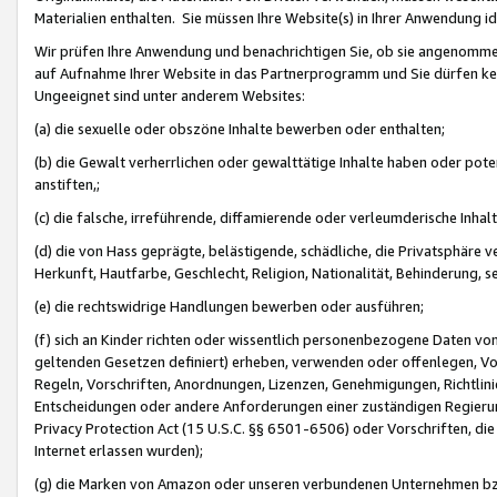
Materialien enthalten. Sie müssen Ihre Website(s) in Ihrer Anwendung ide
Wir prüfen Ihre Anwendung und benachrichtigen Sie, ob sie angenommen
auf Aufnahme Ihrer Website in das Partnerprogramm und Sie dürfen kei
Ungeeignet sind unter anderem Websites:
(a) die sexuelle oder obszöne Inhalte bewerben oder enthalten;
(b) die Gewalt verherrlichen oder gewalttätige Inhalte haben oder pot
anstiften,;
(c) die falsche, irreführende, diffamierende oder verleumderische Inha
(d) die von Hass geprägte, belästigende, schädliche, die Privatsphäre v
Herkunft, Hautfarbe, Geschlecht, Religion, Nationalität, Behinderung, 
(e) die rechtswidrige Handlungen bewerben oder ausführen;
(f) sich an Kinder richten oder wissentlich personenbezogene Daten vo
geltenden Gesetzen definiert) erheben, verwenden oder offenlegen, Vo
Regeln, Vorschriften, Anordnungen, Lizenzen, Genehmigungen, Richtlini
Entscheidungen oder andere Anforderungen einer zuständigen Regierung
Privacy Protection Act (15 U.S.C. §§ 6501-6506) oder Vorschriften, di
Internet erlassen wurden);
(g) die Marken von Amazon oder unseren verbundenen Unternehmen b