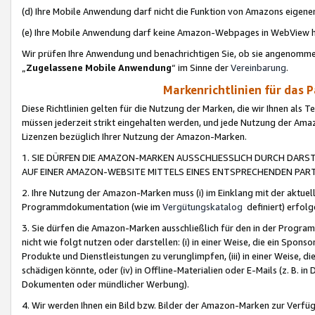
(d) Ihre Mobile Anwendung darf nicht die Funktion von Amazons eige
(e) Ihre Mobile Anwendung darf keine Amazon-Webpages in WebView 
Wir prüfen Ihre Anwendung und benachrichtigen Sie, ob sie angenomm
„
Zugelassene Mobile Anwendung
“ im Sinne der
Vereinbarung
.
Markenrichtlinien für das 
Diese Richtlinien gelten für die Nutzung der Marken, die wir Ihnen als 
müssen jederzeit strikt eingehalten werden, und jede Nutzung der Ama
Lizenzen bezüglich Ihrer Nutzung der Amazon-Marken.
1. SIE DÜRFEN DIE AMAZON-MARKEN AUSSCHLIESSLICH DURCH DARS
AUF EINER AMAZON-WEBSITE MITTELS EINES ENTSPRECHENDEN PART
2. Ihre Nutzung der Amazon-Marken muss (i) im Einklang mit der aktuells
Programmdokumentation (wie im
Vergütungskatalog
definiert) erfolg
3. Sie dürfen die Amazon-Marken ausschließlich für den in der Progr
nicht wie folgt nutzen oder darstellen: (i) in einer Weise, die ein Spo
Produkte und Dienstleistungen zu verunglimpfen, (iii) in einer Weise
schädigen könnte, oder (iv) in Offline-Materialien oder E-Mails (z. B.
Dokumenten oder mündlicher Werbung).
4. Wir werden Ihnen ein Bild bzw. Bilder der Amazon-Marken zur Verfüg