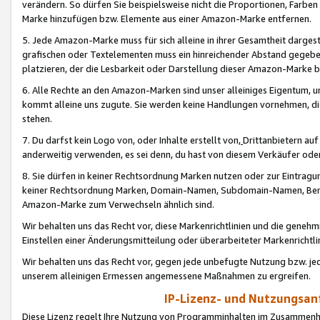
verändern. So dürfen Sie beispielsweise nicht die Proportionen, Farb
Marke hinzufügen bzw. Elemente aus einer Amazon-Marke entfernen.
5. Jede Amazon-Marke muss für sich alleine in ihrer Gesamtheit darge
grafischen oder Textelementen muss ein hinreichender Abstand gegebe
platzieren, der die Lesbarkeit oder Darstellung dieser Amazon-Marke b
6. Alle Rechte an den Amazon-Marken sind unser alleiniges Eigentum, 
kommt alleine uns zugute. Sie werden keine Handlungen vornehmen, 
stehen.
7. Du darfst kein Logo von, oder Inhalte erstellt von,
Drittanbietern au
anderweitig verwenden, es sei denn, du hast von diesem Verkäufer oder
8. Sie dürfen in keiner Rechtsordnung Marken nutzen oder zur Eintragu
keiner Rechtsordnung Marken, Domain-Namen, Subdomain-Namen, Benu
Amazon-Marke zum Verwechseln ähnlich sind.
Wir behalten uns das Recht vor, diese Markenrichtlinien und die gene
Einstellen einer Änderungsmitteilung oder überarbeiteter Markenricht
Wir behalten uns das Recht vor, gegen jede unbefugte Nutzung bzw. jede 
unserem alleinigen Ermessen angemessene Maßnahmen zu ergreifen.
IP-Lizenz- und Nutzungsan
Diese Lizenz regelt Ihre Nutzung von Programminhalten im Zusammen