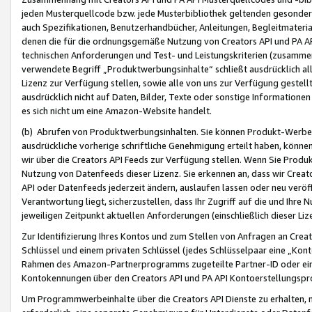
jeden Musterquellcode bzw. jede Musterbibliothek geltenden gesonder
auch Spezifikationen, Benutzerhandbücher, Anleitungen, Begleitmaterial
denen die für die ordnungsgemäße Nutzung von Creators API und PA A
technischen Anforderungen und Test- und Leistungskriterien (zusammen
verwendete Begriff „Produktwerbungsinhalte“ schließt ausdrücklich al
Lizenz zur Verfügung stellen, sowie alle von uns zur Verfügung gestel
ausdrücklich nicht auf Daten, Bilder, Texte oder sonstige Informatione
es sich nicht um eine Amazon-Website handelt.
(b) Abrufen von Produktwerbungsinhalten. Sie können Produkt-Werbein
ausdrückliche vorherige schriftliche Genehmigung erteilt haben, könn
wir über die Creators API Feeds zur Verfügung stellen. Wenn Sie Produk
Nutzung von Datenfeeds dieser Lizenz. Sie erkennen an, dass wir Creat
API oder Datenfeeds jederzeit ändern, auslaufen lassen oder neu veröffe
Verantwortung liegt, sicherzustellen, dass Ihr Zugriff auf die und Ihr
jeweiligen Zeitpunkt aktuellen Anforderungen (einschließlich dieser Liz
Zur Identifizierung Ihres Kontos und zum Stellen von Anfragen an Crea
Schlüssel und einem privaten Schlüssel (jedes Schlüsselpaar eine „Kon
Rahmen des Amazon-Partnerprogramms zugeteilte Partner-ID oder ein
Kontokennungen über den Creators API und PA API Kontoerstellungspro
Um Programmwerbeinhalte über die Creators API Dienste zu erhalten, m