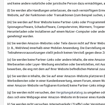
und keine andere natürliche oder juristische Person dazu ermächtigen, a
(l) Sie werden alle Handlungen unterlassen, die nach vernünftigem Erme
Website, auf der Funktionen oder Transaktionen (zum Beispiel suchen, s
(m) Sie werden auf Ihrer Website keine Partner-Links oder Programmin
Spionagesoftware, Schadsoftware, Computerviren, Würmern, Trojaner
Herunterladen oder Installieren auf einem Nutzer-Computer oder ande
genehmigt wurden.
(n) Sie werden Amazon-Websites oder Teile davon nicht auf Ihrer Websi
(z. B., WebView) innerhalb einer Mobilen Anwendung. Die Darstellung ein
Teilnahmevoraussetzungen stellt jedoch keinen Verstoß gegen diese Zif
(o) Sie werden keine Partner-Links oder andere Inhalte, die eine Am
Werbeseiten oder Layer-Werbung einstellen oder bereitstellen, mit Au
bewerben, die eng mit dem auf Ihrer Website befindlichen Material z
(p) Sie werden in Inhalte, die Sie auf einer Amazon-Website platzier
Werbediensten oder in einer Kundenbewertung, einem Forum, einem Wun
einer Amazon-Website verfügbaren Kontext) keine Partner-Links integr
(q) Sie werden nicht versuchen, den
Vergütungskatalog
zu umgehen oder
dass sich eine Webpage einer Amazon-Website im Browser eines Kunden 
(r) Sie werden nicht versuchen, Internetverkehr (Traffic) oder Vergü