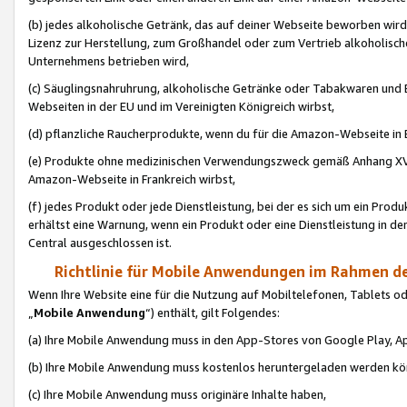
(b) jedes alkoholische Getränk, das auf deiner Webseite beworben wird
Lizenz zur Herstellung, zum Großhandel oder zum Vertrieb alkoholisch
Unternehmens betrieben wird,
(c) Säuglingsnahruhrung, alkoholische Getränke oder Tabakwaren und E
Webseiten in der EU und im Vereinigten Königreich wirbst,
(d) pflanzliche Raucherprodukte, wenn du für die Amazon-Webseite in B
(e) Produkte ohne medizinischen Verwendungszweck gemäß Anhang XVI 
Amazon-Webseite in Frankreich wirbst,
(f) jedes Produkt oder jede Dienstleistung, bei der es sich um ein Prod
erhältst eine Warnung, wenn ein Produkt oder eine Dienstleistung in de
Central ausgeschlossen ist.
Richtlinie für Mobile Anwendungen im Rahmen de
Wenn Ihre Website eine für die Nutzung auf Mobiltelefonen, Tablets 
„
Mobile Anwendung
“) enthält, gilt Folgendes:
(a) Ihre Mobile Anwendung muss in den App-Stores von Google Play, A
(b) Ihre Mobile Anwendung muss kostenlos heruntergeladen werden könn
(c) Ihre Mobile Anwendung muss originäre Inhalte haben,