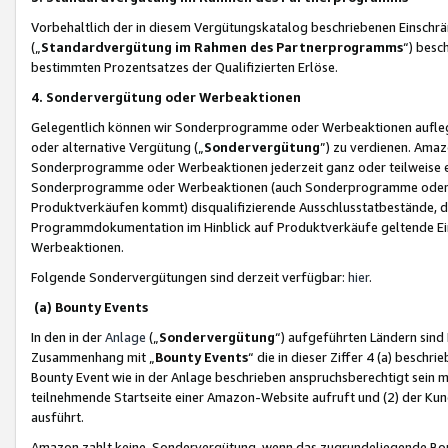
Vorbehaltlich der in diesem Vergütungskatalog beschriebenen Einschr
(„
Standardvergütung im Rahmen des Partnerprogramms
“) besc
bestimmten Prozentsatzes der Qualifizierten Erlöse.
4. Sondervergütung oder Werbeaktionen
Gelegentlich können wir Sonderprogramme oder Werbeaktionen auflegen,
oder alternative Vergütung („
Sondervergütung
”) zu verdienen. Amazo
Sonderprogramme oder Werbeaktionen jederzeit ganz oder teilweise einz
Sonderprogramme oder Werbeaktionen (auch Sonderprogramme oder We
Produktverkäufen kommt) disqualifizierende Ausschlusstatbestände, di
Programmdokumentation im Hinblick auf Produktverkäufe geltende E
Werbeaktionen.
Folgende Sondervergütungen sind derzeit verfügbar:
hier
.
(a) Bounty Events
In den in der
Anlage
(„
Sondervergütung
“) aufgeführten Ländern sind
Zusammenhang mit „
Bounty Events
“ die in dieser Ziffer 4 (a) besch
Bounty Event wie in der Anlage beschrieben anspruchsberechtigt sein mu
teilnehmende Startseite einer Amazon-Website aufruft und (2) der Kun
ausführt.
Amazon zahlt keine Sondervergütung, wenn das zugrundeliegende Boun