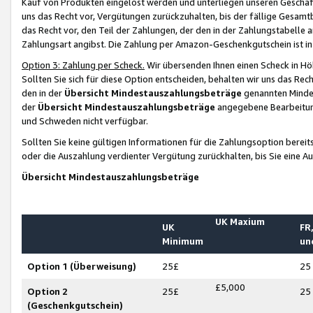
Kauf von Produkten eingelöst werden und unterliegen unseren Geschäf
uns das Recht vor, Vergütungen zurückzuhalten, bis der fällige Gesamt
das Recht vor, den Teil der Zahlungen, der den in der Zahlungstabelle 
Zahlungsart angibst. Die Zahlung per Amazon-Geschenkgutschein ist in
Option 3: Zahlung per Scheck.
Wir übersenden Ihnen einen Scheck in Höh
Sollten Sie sich für diese Option entscheiden, behalten wir uns das Rec
den in der
Übersicht Mindestauszahlungsbeträge
genannten Mindest
der
Übersicht Mindestauszahlungsbeträge
angegebene Bearbeitung
und Schweden nicht verfügbar.
Sollten Sie keine gültigen Informationen für die Zahlungsoption bereit
oder die Auszahlung verdienter Vergütung zurückhalten, bis Sie eine A
Übersicht Mindestauszahlungsbeträge
UK Maxium
UK
FR,
Minimum
un
Option 1 (Überweisung)
25£
25
£5,000
Option 2
25£
25
(Geschenkgutschein)