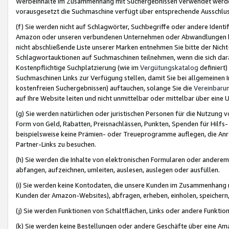
Werbeinhalte im Zusammenhang mit Suchergebnissen verwendet werden,
vorausgesetzt die Suchmaschine verfügt über entsprechende Ausschlu
(f) Sie werden nicht auf Schlagwörter, Suchbegriffe oder andere Ident
Amazon oder unseren verbundenen Unternehmen oder Abwandlungen bzw
nicht abschließende Liste unserer Marken entnehmen Sie bitte der Nich
Schlagwortauktionen auf Suchmaschinen teilnehmen, wenn die sich da
Kostenpflichtige Suchplatzierung (wie im
Vergütungskatalog
definiert
Suchmaschinen Links zur Verfügung stellen, damit Sie bei allgemeinen I
kostenfreien Suchergebnissen) auftauchen, solange Sie die
Vereinbaru
auf Ihre Website leiten und nicht unmittelbar oder mittelbar über eine
(g) Sie werden natürlichen oder juristischen Personen für die Nutzung 
Form von Geld, Rabatten, Preisnachlässen, Punkten, Spenden für Hilfs
beispielsweise keine Prämien- oder Treueprogramme auflegen, die Anrei
Partner-Links zu besuchen.
(h) Sie werden die Inhalte von elektronischen Formularen oder anderem M
abfangen, aufzeichnen, umleiten, auslesen, auslegen oder ausfüllen.
(i) Sie werden keine Kontodaten, die unsere Kunden im Zusammenhang 
Kunden der Amazon-Websites), abfragen, erheben, einholen, speichern,
(j) Sie werden Funktionen von Schaltflächen, Links oder andere Funkti
(k) Sie werden keine Bestellungen oder andere Geschäfte über eine Ama