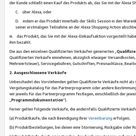
der Kunde schließt einen Kauf des Produkts ab, das Sie mit der Alexa 
C. über Alexa, oder
D. indem er das Produkt innerhalb der Skills Session in den Waren
seiner erstmaligen Teilnahme an der Alexa Shopping Action abschlie
iii. das Produkt, das Sie mit der Alexa-Einkaufsaktion vorgestellt ha
ihm bezahlt.
Die aus den einzelnen Qualifizierten Verkäufen generierten „
Qualifizi
Qualifizierten Verkäufe einnehmen, abzüglich etwaiger Versandkosten
Mehrwertsteuer), Servicegebühren, Gutschriften, Preisnachlässe, Bear
2. Ausgeschlossene Verkäufe
Unbeschadet des Vorstehenden gelten Qualifizierte Verkäufe nicht als
Vergütungskatalog für das Partnerprogramm oder andere Bestimmungen,
wir jeweils für das Partnerprogramm festlegen, einschließlich der jewe
„
Programmdokumentation
“).
Ferner gelten folgende Verkäufe, die andernfalls Qualifizierte Verkä
(a) Produktkäufe, die nach Beendigung Ihrer
Vereinbarung
erfolgen;
(b) Produktbestellungen, bei denen eine Stornierung, Rückgabe oder R