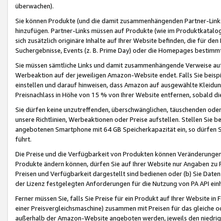
überwachen).
Sie können Produkte (und die damit zusammenhängenden Partner-Links)
hinzufügen. Partner-Links müssen auf Produkte (wie im Produktkatalog de
sich zusätzlich originäre Inhalte auf Ihrer Website befinden, die für 
Suchergebnisse, Events (z. B. Prime Day) oder die Homepages bestimmte
Sie müssen sämtliche Links und damit zusammenhängende Verweise auf z
Werbeaktion auf der jeweiligen Amazon-Website endet. Falls Sie beisp
einstellen und darauf hinweisen, dass Amazon auf ausgewählte Kleidun
Preisnachlass in Höhe von 15 % von Ihrer Website entfernen, sobald di
Sie dürfen keine unzutreffenden, überschwänglichen, täuschenden od
unsere Richtlinien, Werbeaktionen oder Preise aufstellen. Stellen Sie 
angebotenen Smartphone mit 64 GB Speicherkapazität ein, so dürfen S
führt.
Die Preise und die Verfügbarkeit von Produkten können Veränderungen 
Produkte ändern können, dürfen Sie auf Ihrer Website nur Angaben zu P
Preisen und Verfügbarkeit dargestellt sind bedienen oder (b) Sie Daten
der Lizenz festgelegten Anforderungen für die Nutzung von PA API einh
Ferner müssen Sie, falls Sie Preise für ein Produkt auf Ihrer Website in 
einer Preisvergleichsmaschine) zusammen mit Preisen für das gleiche o
außerhalb der Amazon-Website angeboten werden, jeweils den niedrigst