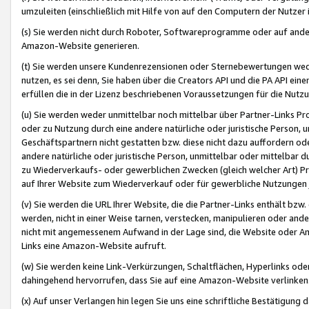
umzuleiten (einschließlich mit Hilfe von auf den Computern der Nutzer i
(s) Sie werden nicht durch Roboter, Softwareprogramme oder auf andere
Amazon-Website generieren.
(t) Sie werden unsere Kundenrezensionen oder Sternebewertungen wed
nutzen, es sei denn, Sie haben über die Creators API und die PA API e
erfüllen die in der Lizenz beschriebenen Voraussetzungen für die Nutzu
(u) Sie werden weder unmittelbar noch mittelbar über Partner-Links P
oder zu Nutzung durch eine andere natürliche oder juristische Person,
Geschäftspartnern nicht gestatten bzw. diese nicht dazu auffordern od
andere natürliche oder juristische Person, unmittelbar oder mittelbar
zu Wiederverkaufs- oder gewerblichen Zwecken (gleich welcher Art) 
auf Ihrer Website zum Wiederverkauf oder für gewerbliche Nutzungen 
(v) Sie werden die URL Ihrer Website, die die Partner-Links enthält b
werden, nicht in einer Weise tarnen, verstecken, manipulieren oder and
nicht mit angemessenem Aufwand in der Lage sind, die Website oder A
Links eine Amazon-Website aufruft.
(w) Sie werden keine Link-Verkürzungen, Schaltflächen, Hyperlinks ode
dahingehend hervorrufen, dass Sie auf eine Amazon-Website verlinken
(x) Auf unser Verlangen hin legen Sie uns eine schriftliche Bestätigung