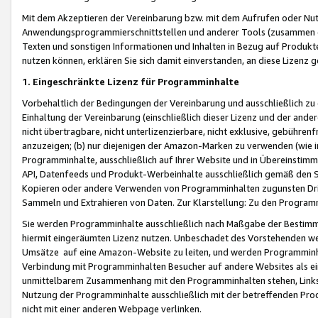
Mit dem Akzeptieren der Vereinbarung bzw. mit dem Aufrufen oder Nutz
Anwendungsprogrammierschnittstellen und anderer Tools (zusammen die
Texten und sonstigen Informationen und Inhalten in Bezug auf Produkte
nutzen können, erklären Sie sich damit einverstanden, an diese Lizenz 
1. Eingeschränkte Lizenz für Programminhalte
Vorbehaltlich der Bedingungen der Vereinbarung und ausschließlich z
Einhaltung der Vereinbarung (einschließlich dieser Lizenz und der ande
nicht übertragbare, nicht unterlizenzierbare, nicht exklusive, gebühren
anzuzeigen; (b) nur diejenigen der Amazon-Marken zu verwenden (wie in 
Programminhalte, ausschließlich auf Ihrer Website und in Übereinstimmu
API, Datenfeeds und Produkt-Werbeinhalte ausschließlich gemäß den Spe
Kopieren oder andere Verwenden von Programminhalten zugunsten Dri
Sammeln und Extrahieren von Daten. Zur Klarstellung: Zu den Program
Sie werden Programminhalte ausschließlich nach Maßgabe der Besti
hiermit eingeräumten Lizenz nutzen. Unbeschadet des Vorstehenden we
Umsätze auf eine Amazon-Website zu leiten, und werden Programminhal
Verbindung mit Programminhalten Besucher auf andere Websites als ein
unmittelbarem Zusammenhang mit den Programminhalten stehen, Links z
Nutzung der Programminhalte ausschließlich mit der betreffenden Pr
nicht mit einer anderen Webpage verlinken.