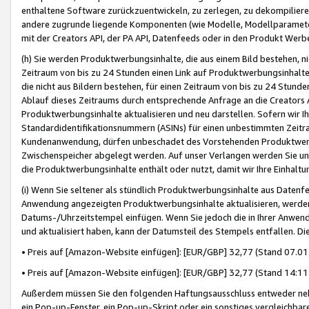
enthaltene Software zurückzuentwickeln, zu zerlegen, zu dekompilier
andere zugrunde liegende Komponenten (wie Modelle, Modellparameter
mit der Creators API, der PA API, Datenfeeds oder in den Produkt Werb
(h) Sie werden Produktwerbungsinhalte, die aus einem Bild bestehen, ni
Zeitraum von bis zu 24 Stunden einen Link auf Produktwerbungsinhalte
die nicht aus Bildern bestehen, für einen Zeitraum von bis zu 24 Stund
Ablauf dieses Zeitraums durch entsprechende Anfrage an die Creators 
Produktwerbungsinhalte aktualisieren und neu darstellen. Sofern wir Ih
Standardidentifikationsnummern (ASINs) für einen unbestimmten Zeitra
Kundenanwendung, dürfen unbeschadet des Vorstehenden Produktwerbu
Zwischenspeicher abgelegt werden. Auf unser Verlangen werden Sie un
die Produktwerbungsinhalte enthält oder nutzt, damit wir Ihre Einhalt
(i) Wenn Sie seltener als stündlich Produktwerbungsinhalte aus Datenfe
Anwendung angezeigten Produktwerbungsinhalte aktualisieren, werden 
Datums-/Uhrzeitstempel einfügen. Wenn Sie jedoch die in Ihrer Anwe
und aktualisiert haben, kann der Datumsteil des Stempels entfallen. Dies
• Preis auf [Amazon-Website einfügen]: [EUR/GBP] 32,77 (Stand 07.01.
• Preis auf [Amazon-Website einfügen]: [EUR/GBP] 32,77 (Stand 14:11 
Außerdem müssen Sie den folgenden Haftungsausschluss entweder neb
ein Pop-up-Fenster, ein Pop-up-Skript oder ein sonstiges vergleichba