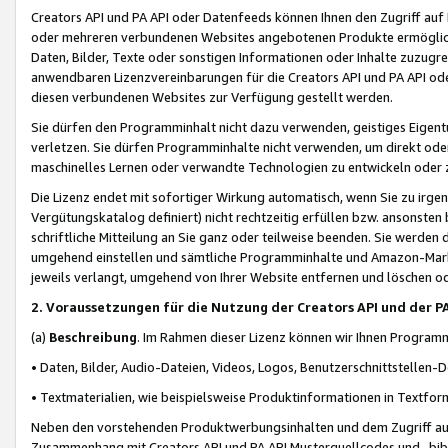
Creators API und PA API oder Datenfeeds können Ihnen den Zugriff auf D
oder mehreren verbundenen Websites angebotenen Produkte ermögliche
Daten, Bilder, Texte oder sonstigen Informationen oder Inhalte zuzugre
anwendbaren Lizenzvereinbarungen für die Creators API und PA API od
diesen verbundenen Websites zur Verfügung gestellt werden.
Sie dürfen den Programminhalt nicht dazu verwenden, geistiges Eigent
verletzen. Sie dürfen Programminhalte nicht verwenden, um direkt ode
maschinelles Lernen oder verwandte Technologien zu entwickeln oder zu
Die Lizenz endet mit sofortiger Wirkung automatisch, wenn Sie zu irg
Vergütungskatalog definiert) nicht rechtzeitig erfüllen bzw. ansonsten
schriftliche Mitteilung an Sie ganz oder teilweise beenden. Sie werden
umgehend einstellen und sämtliche Programminhalte und Amazon-Marke
jeweils verlangt, umgehend von Ihrer Website entfernen und löschen od
2. Voraussetzungen für die Nutzung der Creators API und der P
(a)
Beschreibung
. Im Rahmen dieser Lizenz können wir Ihnen Programmi
• Daten, Bilder, Audio-Dateien, Videos, Logos, Benutzerschnittstellen-
• Textmaterialien, wie beispielsweise Produktinformationen in Textfor
Neben den vorstehenden Produktwerbungsinhalten und dem Zugriff auf 
Zusammenhang mit Creators API und PA API Musterquellcodes und -bibli