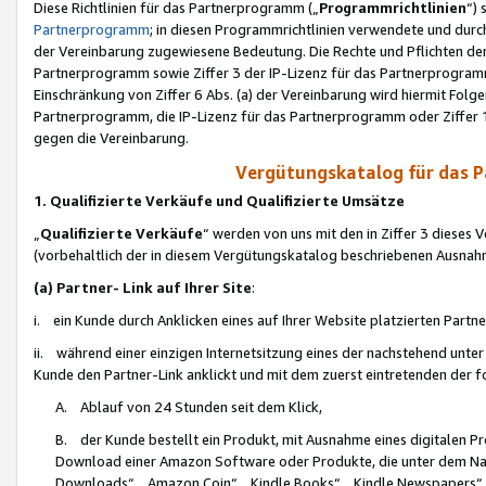
Diese Richtlinien für das Partnerprogramm („
Programmrichtlinien
“)
Partnerprogramm
; in diesen Programmrichtlinien verwendete und durch
der Vereinbarung zugewiesene Bedeutung. Die Rechte und Pflichten de
Partnerprogramm sowie Ziffer 3 der IP-Lizenz für das Partnerprogram
Einschränkung von Ziffer 6 Abs. (a) der Vereinbarung wird hiermit Fol
Partnerprogramm, die IP-Lizenz für das Partnerprogramm oder Ziffer 1
gegen die Vereinbarung.
Vergütungskatalog für das 
1. Qualifizierte Verkäufe und Qualifizierte Umsätze
„
Qualifizierte Verkäufe
“ werden von uns mit den in Ziffer 3 diese
(vorbehaltlich der in diesem Vergütungskatalog beschriebenen Ausnah
(a) Partner- Link auf Ihrer Site
:
i. ein Kunde durch Anklicken eines auf Ihrer Website platzierten Part
ii. während einer einzigen Internetsitzung eines der nachstehend unter (i)
Kunde den Partner-Link anklickt und mit dem zuerst eintretenden der f
A. Ablauf von 24 Stunden seit dem Klick,
B. der Kunde bestellt ein Produkt, mit Ausnahme eines digitalen P
Download einer Amazon Software oder Produkte, die unter dem N
Downloads“, „Amazon Coin“, „Kindle Books“, „Kindle Newspapers“, „