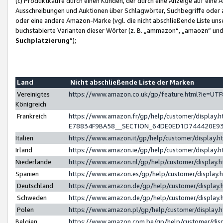
(c) Produktkäufe durch einen Kunden, der durch eine Anzeige auf eine 
Ausschreibungen und Auktionen über Schlagwörter, Suchbegriffe oder 
oder eine andere Amazon-Marke (vgl. die nicht abschließende Liste un
buchstabierte Varianten dieser Wörter (z. B. „ammazon“, „amaozn“ und „
Suchplatzierung
”);
Land
Nicht abschließende Liste der Marken
Vereinigtes
https://www.amazon.co.uk/gp/feature.html?ie=U
Königreich
Frankreich
https://www.amazon.fr/gp/help/customer/displa
E78834F9BA58__SECTION_64DE0ED1D744420E9
Italien
https://www.amazon.it/gp/help/customer/display
Irland
https://www.amazon.ie/gp/help/customer/displa
Niederlande
https://www.amazon.nl/gp/help/customer/display
Spanien
https://www.amazon.es/gp/help/customer/display
Deutschland
https://www.amazon.de/gp/help/customer/displa
Schweden
https://www.amazon.de/gp/help/customer/displa
Polen
https://www.amazon.pl/gp/help/customer/display
Belgien
https://www.amazon.com.be/gp/help/customer/d