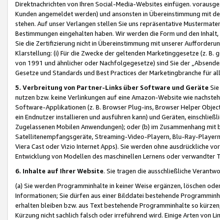
Direktnachrichten von Ihren Social-Media-Websites einfügen. vorausg
Kunden angemeldet werden) und ansonsten in Übereinstimmung mit der
stehen. Auf unser Verlangen stellen Sie uns repräsentative Mustermater
Bestimmungen eingehalten haben. Wir werden die Form und den Inhalt, di
Sie die Zertifizierung nicht in Übereinstimmung mit unserer Aufforderu
Klarstellung: (i) Für die Zwecke der geltenden Marketinggesetze (z. 
von 1991 und ähnlicher oder Nachfolgegesetze) sind Sie der „Absender“ j
Gesetze und Standards und Best Practices der Marketingbranche für 
5. Verbreitung von Partner-Links über Software und Geräte
Sie
nutzen bzw. keine Verlinkungen auf eine Amazon-Website wie nachsteh
Software-Applikationen (z. B. Browser Plug-ins, Browser Helper Objec
ein Endnutzer installieren und ausführen kann) und Geräten, einschlie
Zugelassenen Mobilen Anwendungen); oder (b) im Zusammenhang mit bzw.
Satellitenempfangsgeräte, Streaming-Video-Playern, Blu-Ray-Playern 
Viera Cast oder Vizio Internet Apps). Sie werden ohne ausdrückliche v
Entwicklung von Modellen des maschinellen Lernens oder verwandter 
6. Inhalte auf Ihrer Website
. Sie tragen die ausschließliche Verantwo
(a) Sie werden Programminhalte in keiner Weise ergänzen, löschen oder
Informationen; Sie dürfen aus einer Bilddatei bestehende Programminhal
erhalten bleiben bzw. aus Text bestehende Programminhalte so kürzen, 
Kürzung nicht sachlich falsch oder irreführend wird. Einige Arten von L