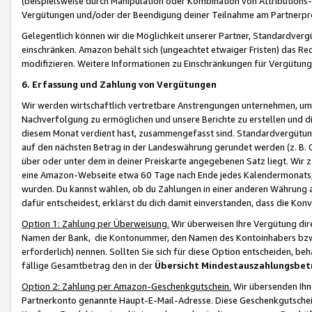
(beispielsweise durch Manipulation oder Kombination von Attributions-
Vergütungen und/oder der Beendigung deiner Teilnahme am Partnerp
Gelegentlich können wir die Möglichkeit unserer Partner, Standardv
einschränken. Amazon behält sich (ungeachtet etwaiger Fristen) das Re
modifizieren. Weitere Informationen zu Einschränkungen für Vergütung
6. Erfassung und Zahlung von Vergütungen
Wir werden wirtschaftlich vertretbare Anstrengungen unternehmen, um 
Nachverfolgung zu ermöglichen und unsere Berichte zu erstellen und di
diesem Monat verdient hast, zusammengefasst sind. Standardvergütung
auf den nächsten Betrag in der Landeswährung gerundet werden (z. B. C
über oder unter dem in deiner Preiskarte angegebenen Satz liegt. Wir
eine Amazon-Webseite etwa 60 Tage nach Ende jedes Kalendermonats, i
wurden. Du kannst wählen, ob du Zahlungen in einer anderen Währung
dafür entscheidest, erklärst du dich damit einverstanden, dass die K
Option 1: Zahlung per Überweisung.
Wir überweisen Ihre Vergütung dir
Namen der Bank, die Kontonummer, den Namen des Kontoinhabers bzw. a
erforderlich) nennen. Sollten Sie sich für diese Option entscheiden, be
fällige Gesamtbetrag den in der
Übersicht Mindestauszahlungsbet
Option 2: Zahlung per Amazon-Geschenkgutschein.
Wir übersenden Ihne
Partnerkonto genannte Haupt-E-Mail-Adresse. Diese Geschenkgutschei