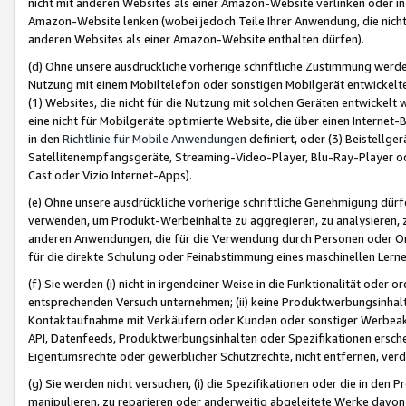
nicht mit anderen Websites als einer Amazon-Website verlinken oder i
Amazon-Website lenken (wobei jedoch Teile Ihrer Anwendung, die nich
anderen Websites als einer Amazon-Website enthalten dürfen).
(d) Ohne unsere ausdrückliche vorherige schriftliche Zustimmung werd
Nutzung mit einem Mobiltelefon oder sonstigen Mobilgerät entwickelt
(1) Websites, die nicht für die Nutzung mit solchen Geräten entwickelt
eine nicht für Mobilgeräte optimierte Website, die über einen Interne
in den
Richtlinie für Mobile Anwendungen
definiert, oder (3) Beistellge
Satellitenempfangsgeräte, Streaming-Video-Player, Blu-Ray-Player ode
Cast oder Vizio Internet-Apps).
(e) Ohne unsere ausdrückliche vorherige schriftliche Genehmigung dürfe
verwenden, um Produkt-Werbeinhalte zu aggregieren, zu analysieren, 
anderen Anwendungen, die für die Verwendung durch Personen oder Or
für die direkte Schulung oder Feinabstimmung eines maschinellen Lern
(f) Sie werden (i) nicht in irgendeiner Weise in die Funktionalität ode
entsprechenden Versuch unternehmen; (ii) keine Produktwerbungsinha
Kontaktaufnahme mit Verkäufern oder Kunden oder sonstiger Werbeaktiv
API, Datenfeeds, Produktwerbungsinhalten oder Spezifikationen erschei
Eigentumsrechte oder gewerblicher Schutzrechte, nicht entfernen, verd
(g) Sie werden nicht versuchen, (i) die Spezifikationen oder die in de
manipulieren, zu reparieren oder anderweitig abgeleitete Werke davon z