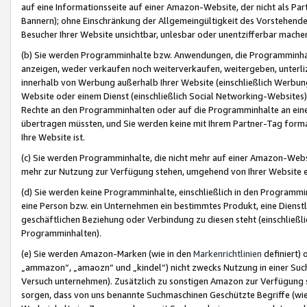
auf eine Informationsseite auf einer Amazon-Website, der nicht als Part
Bannern); ohne Einschränkung der Allgemeingültigkeit des Vorstehende
Besucher Ihrer Website unsichtbar, unlesbar oder unentzifferbar mache
(b) Sie werden Programminhalte bzw. Anwendungen, die Programminhalt
anzeigen, weder verkaufen noch weiterverkaufen, weitergeben, unterli
innerhalb von Werbung außerhalb Ihrer Website (einschließlich Werbun
Website oder einem Dienst (einschließlich Social Networking-Website
Rechte an den Programminhalten oder auf die Programminhalte an eine a
übertragen müssten, und Sie werden keine mit Ihrem Partner-Tag formati
Ihre Website ist.
(c) Sie werden Programminhalte, die nicht mehr auf einer Amazon-Websit
mehr zur Nutzung zur Verfügung stehen, umgehend von Ihrer Website e
(d) Sie werden keine Programminhalte, einschließlich in den Programmin
eine Person bzw. ein Unternehmen ein bestimmtes Produkt, eine Dienstle
geschäftlichen Beziehung oder Verbindung zu diesen steht (einschließli
Programminhalten).
(e) Sie werden Amazon-Marken (wie in den
Markenrichtlinien
definiert) 
„ammazon“, „amaozn“ und „kindel“) nicht zwecks Nutzung in einer Suc
Versuch unternehmen). Zusätzlich zu sonstigen Amazon zur Verfügung 
sorgen, dass von uns benannte Suchmaschinen Geschützte Begriffe (wie 