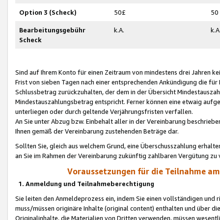
Option 3 (Scheck)
50£
50
Bearbeitungsgebühr
k.A.
k.A
Scheck
Sind auf Ihrem Konto für einen Zeitraum von mindestens drei Jahren kein
Frist von sieben Tagen nach einer entsprechenden Ankündigung die für
Schlussbetrag zurückzuhalten, der dem in der Übersicht Mindestausz
Mindestauszahlungsbetrag entspricht. Ferner können eine etwaig aufg
unterliegen oder durch geltende Verjährungsfristen verfallen.
An Sie unter Abzug bzw. Einbehalt aller in der Vereinbarung beschrieb
Ihnen gemäß der Vereinbarung zustehenden Beträge dar.
Sollten Sie, gleich aus welchem Grund, eine Überschusszahlung erhalte
an Sie im Rahmen der Vereinbarung zukünftig zahlbaren Vergütung zu 
Voraussetzungen für die Teilnahme a
1. Anmeldung und Teilnahmeberechtigung
Sie leiten den Anmeldeprozess ein, indem Sie einen vollständigen und 
muss/müssen originäre Inhalte (original content) enthalten und über d
Originalinhalte, die Materialien von Dritten verwenden, müssen wese