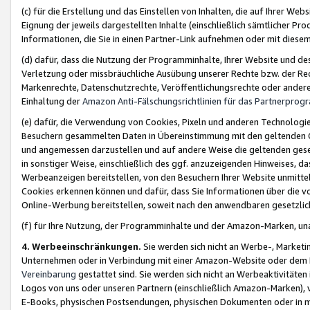
(c) für die Erstellung und das Einstellen von Inhalten, die auf Ihrer We
Eignung der jeweils dargestellten Inhalte (einschließlich sämtlicher 
Informationen, die Sie in einen Partner-Link aufnehmen oder mit diese
(d) dafür, dass die Nutzung der Programminhalte, Ihrer Website und des 
Verletzung oder missbräuchliche Ausübung unserer Rechte bzw. der Recht
Markenrechte, Datenschutzrechte, Veröffentlichungsrechte oder anderer
Einhaltung der
Amazon Anti-Fälschungsrichtlinien für das Partnerpro
(e) dafür, die Verwendung von Cookies, Pixeln und anderen Technologien
Besuchern gesammelten Daten in Übereinstimmung mit den geltenden Ge
und angemessen darzustellen und auf andere Weise die geltenden geset
in sonstiger Weise, einschließlich des ggf. anzuzeigenden Hinweises, d
Werbeanzeigen bereitstellen, von den Besuchern Ihrer Website unmitte
Cookies erkennen können und dafür, dass Sie Informationen über die v
Online-Werbung bereitstellen, soweit nach den anwendbaren gesetzlic
(f) für Ihre Nutzung, der Programminhalte und der Amazon-Marken, u
4. Werbeeinschränkungen.
Sie werden sich nicht an Werbe-, Market
Unternehmen oder in Verbindung mit einer Amazon-Website oder dem Pa
Vereinbarung
gestattet sind. Sie werden sich nicht an Werbeaktivitäten
Logos von uns oder unseren Partnern (einschließlich Amazon-Marken), 
E-Books, physischen Postsendungen, physischen Dokumenten oder in 