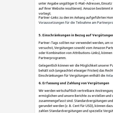
unter Angabe ungültiger E-Mail-Adressen, Einsatz
auf Ihrer Website resultieren). Amazon bestimmt i
vorliegt.
Partner-Links zu den im Anhang aufgeführten Hom
Voraussetzungen für die Teilnahme am Partnerp
5. Einschränkungen in Bezug auf Vergütunge
Partner-Tags sollten nur verwendet werden, um von 
versuchst, Vergütungen sowohl vom Amazon Partn
oder Kombination von Attributions-Links), könne
Partnerprogramm.
Gelegentlich können wir die Möglichkeit unsere
behält sich (ungeachtet etwaiger Fristen) das Rec
Einschränkungen für Vergütungen enthält die
Anla
6. Erfassung und Zahlung von Vergütungen
Wir werden wirtschaftlich vertretbare Anstrengu
ermöglichen und unsere Berichte zu erstellen und 
zusammengefasst sind. Standardvergütungen und s
gerundet werden (z. B. Cent für USD), können dazu
zahlen Standardvergütungen und spezielle Vergüt