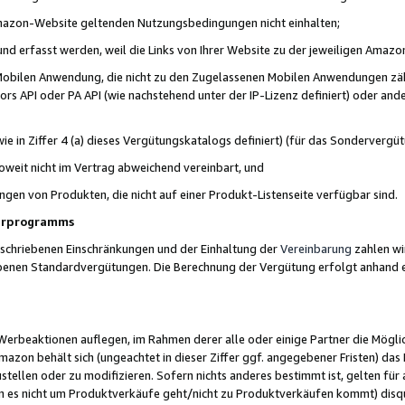
 Amazon-Website geltenden Nutzungsbedingungen nicht einhalten;
t und erfasst werden, weil die Links von Ihrer Website zu der jeweiligen Am
 Mobilen Anwendung, die nicht zu den Zugelassenen Mobilen Anwendungen zählt
s API oder PA API (wie nachstehend unter der IP-Lizenz definiert) oder ander
ie in Ziffer 4 (a) dieses Vergütungskatalogs definiert) (für das Sonderverg
weit nicht im Vertrag abweichend vereinbart, und
ngen von Produkten, die nicht auf einer Produkt-Listenseite verfügbar sind.
nerprogramms
eschriebenen Einschränkungen und der Einhaltung der
Vereinbarung
zahlen wir
ebenen Standardvergütungen. Die Berechnung der Vergütung erfolgt anhand e
beaktionen auflegen, im Rahmen derer alle oder einige Partner die Möglichk
Amazon behält sich (ungeachtet in dieser Ziffer ggf. angegebener Fristen) d
ustellen oder zu modifizieren. Sofern nichts anderes bestimmt ist, gelten 
s nicht um Produktverkäufe geht/nicht zu Produktverkäufen kommt) disqua