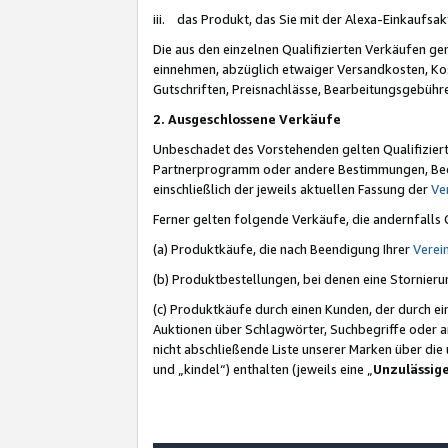
iii. das Produkt, das Sie mit der Alexa-Einkaufsa
Die aus den einzelnen Qualifizierten Verkäufen gen
einnehmen, abzüglich etwaiger Versandkosten, Ko
Gutschriften, Preisnachlässe, Bearbeitungsgebühr
2. Ausgeschlossene Verkäufe
Unbeschadet des Vorstehenden gelten Qualifiziert
Partnerprogramm oder andere Bestimmungen, Beding
einschließlich der jeweils aktuellen Fassung der
Ve
Ferner gelten folgende Verkäufe, die andernfalls
(a) Produktkäufe, die nach Beendigung Ihrer
Verei
(b) Produktbestellungen, bei denen eine Stornier
(c) Produktkäufe durch einen Kunden, der durch e
Auktionen über Schlagwörter, Suchbegriffe oder a
nicht abschließende Liste unserer Marken über di
und „kindel“) enthalten (jeweils eine „
Unzulässig