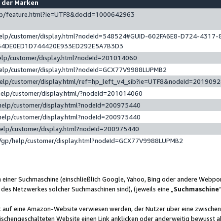
e der Marken
gp/feature.html?ie=UTF8&docId=1000642963
help/customer/display.html?nodeId=548524#GUID-602FA6E8-D724-4317-
64DE0ED1D744420E933ED292E5A7B3D3
elp/customer/display.html?nodeId=201014060
help/customer/display.html?nodeId=GCX77V9988LUPMB2
help/customer/display.html/ref=hp_left_v4_sib?ie=UTF8&nodeId=201909
help/customer/display.html/?nodeId=201014060
help/customer/display.html?nodeId=200975440
help/customer/display.html?nodeId=200975440
help/customer/display.html?nodeId=200975440
/gp/help/customer/display.html?nodeId=GCX77V9988LUPMB2
n einer Suchmaschine (einschließlich Google, Yahoo, Bing oder andere Webp
 des Netzwerkes solcher Suchmaschinen sind), (jeweils eine „
Suchmaschine
nk auf eine Amazon-Website verwiesen werden, der Nutzer über eine zwische
ischengeschalteten Website einen Link anklicken oder anderweitig bewusst a