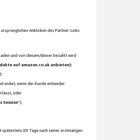
 ursprünglichen Anklicken des Partner-Links
laden und von diesem/dieser bezahlt wird
rodukte auf amazon.co.uk anbieten):
d
 und endet, wenn der Kunde entweder:
erlässt, oder
ls Session
“),
t spätestens 89 Tage nach seiner erstmaligen