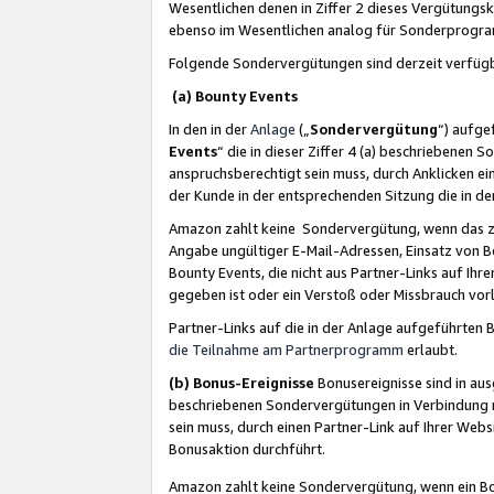
Wesentlichen denen in Ziffer 2 dieses Vergütung
ebenso im Wesentlichen analog für Sonderprogr
Folgende Sondervergütungen sind derzeit verfüg
(a) Bounty Events
In den in der
Anlage
(„
Sondervergütung
“) aufge
Events
“ die in dieser Ziffer 4 (a) beschriebenen 
anspruchsberechtigt sein muss, durch Anklicken ei
der Kunde in der entsprechenden Sitzung die in d
Amazon zahlt keine Sondervergütung, wenn das z
Angabe ungültiger E-Mail-Adressen, Einsatz von B
Bounty Events, die nicht aus Partner-Links auf Ihre
gegeben ist oder ein Verstoß oder Missbrauch vorl
Partner-Links auf die in der Anlage aufgeführte
die Teilnahme am Partnerprogramm
erlaubt.
(b) Bonus-Ereignisse
Bonusereignisse sind in au
beschriebenen Sondervergütungen in Verbindung m
sein muss, durch einen Partner-Link auf Ihrer We
Bonusaktion durchführt.
Amazon zahlt keine Sondervergütung, wenn ein Bon