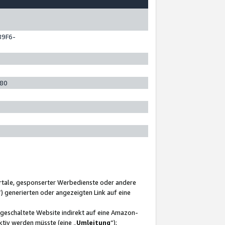
89F6-
280
ortale, gesponserter Werbedienste oder andere
“) generierten oder angezeigten Link auf eine
ngeschaltete Website indirekt auf eine Amazon-
ktiv werden müsste (eine „
Umleitung
“);