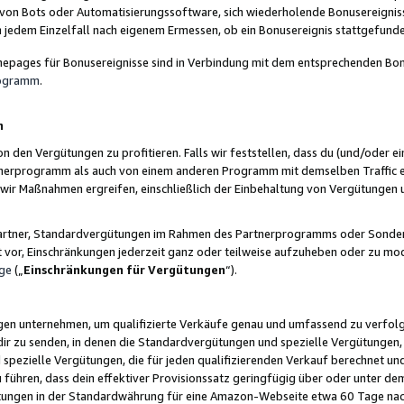
 von Bots oder Automatisierungssoftware, sich wiederholende Bonusereignisse
n jedem Einzelfall nach eigenem Ermessen, ob ein Bonusereignis stattgefund
epages für Bonusereignisse sind in Verbindung mit dem entsprechenden Bonu
rogramm
.
n
den Vergütungen zu profitieren. Falls wir feststellen, dass du (und/oder ein
erprogramm als auch von einem anderen Programm mit demselben Traffic ei
n wir Maßnahmen ergreifen, einschließlich der Einbehaltung von Vergütunge
r Partner, Standardvergütungen im Rahmen des Partnerprogramms oder Sonde
ht vor, Einschränkungen jederzeit ganz oder teilweise aufzuheben oder zu mod
ge
(„
Einschränkungen für Vergütungen
“).
ngen unternehmen, um qualifizierte Verkäufe genau und umfassend zu verfol
dir zu senden, in denen die Standardvergütungen und spezielle Vergütungen, 
pezielle Vergütungen, die für jeden qualifizierenden Verkauf berechnet un
 führen, dass dein effektiver Provisionssatz geringfügig über oder unter dem
ungen in der Standardwährung für eine Amazon-Webseite etwa 60 Tage nach