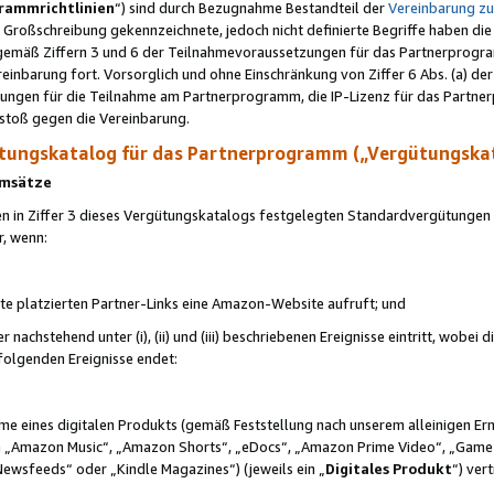
rammrichtlinien
“) sind durch Bezugnahme Bestandteil der
Vereinbarung z
Großschreibung gekennzeichnete, jedoch nicht definierte Begriffe haben die
 gemäß Ziffern 3 und 6 der Teilnahmevoraussetzungen für das Partnerprogram
nbarung fort. Vorsorglich und ohne Einschränkung von Ziffer 6 Abs. (a) der
ungen für die Teilnahme am Partnerprogramm, die IP-Lizenz für das Partner
rstoß gegen die Vereinbarung.
ungskatalog für das Partnerprogramm („Vergütungska
 Umsätze
n in Ziffer 3 dieses Vergütungskatalogs festgelegten Standardvergütungen v
r, wenn:
ite platzierten Partner-Links eine Amazon-Website aufruft; und
r nachstehend unter (i), (ii) und (iii) beschriebenen Ereignisse eintritt, wobe
 folgenden Ereignisse endet:
hme eines digitalen Produkts (gemäß Feststellung nach unserem alleinigen 
 „Amazon Music“, „Amazon Shorts“, „eDocs“, „Amazon Prime Video“, „Game
Newsfeeds“ oder „Kindle Magazines“) (jeweils ein „
Digitales Produkt
“) ver