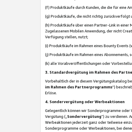
(f) Produktkäufe durch Kunden, die die für eine
(g) Produktkäufe, die nicht richtig zurückverfolg
(h) Produktkäufe über einen Partner-Link in einer
Zugelassenen Mobilen Anwendung, der nicht Creator
Verfügung stellen, nutzt;
(i) Produktkäufe im Rahmen eines Bounty Events (w
(j) Produktkäufe im Rahmen eines Abonnements, so
(k) alle Vorabveröffentlichungen oder Vorbestellu
3. Standardvergütung im Rahmen des Part
Vorbehaltlich der in diesem Vergütungskatalog b
im Rahmen des Partnerprogramms
“) beschri
Erlöse.
4. Sondervergütung oder Werbeaktionen
Gelegentlich können wir Sonderprogramme oder Wer
Vergütung („
Sondervergütung
”) zu verdienen. 
Werbeaktionen jederzeit ganz oder teilweise einz
Sonderprogramme oder Werbeaktionen, bei denen e