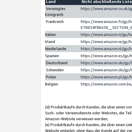
Land
Nicht abschließende List
Vereinigtes
https://www.amazon.co.uk/
Königreich
Frankreich
https://www.amazon.fr/gp/
E78834F9BA58__SECTION_
Italien
https://www.amazon.it/gp/h
Irland
https://www.amazon.ie/gp/
Niederlande
https://www.amazon.nl/gp/
Spanien
https://www.amazon.es/gp/
Deutschland
https://www.amazon.de/gp/
Schweden
https://www.amazon.de/gp/
Polen
https://www.amazon.pl/gp/
Belgien
https://www.amazon.com.be
(d) Produktkäufe durch Kunden, die über einen vo
Such- oder Verweisdienste oder Websites, die Teil
Amazon-Website verwiesen werden;
(e) Produktkäufe durch Kunden, die über einen Li
Website umleitet, ohne dass der Kunde auf der zw