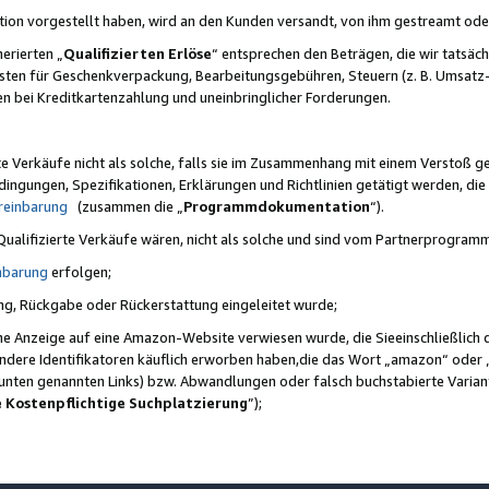
ktion vorgestellt haben, wird an den Kunden versandt, von ihm gestreamt od
erierten „
Qualifizierten Erlöse
“ entsprechen den Beträgen, die wir tatsäch
sten für Geschenkverpackung, Bearbeitungsgebühren, Steuern (z. B. Umsatz-
en bei Kreditkartenzahlung und uneinbringlicher Forderungen.
e Verkäufe nicht als solche, falls sie im Zusammenhang mit einem Verstoß 
ungen, Spezifikationen, Erklärungen und Richtlinien getätigt werden, die 
reinbarung
(zusammen die „
Programmdokumentation
“).
 Qualifizierte Verkäufe wären, nicht als solche und sind vom Partnerprogra
nbarung
erfolgen;
ung, Rückgabe oder Rückerstattung eingeleitet wurde;
ine Anzeige auf eine Amazon-Website verwiesen wurde, die Sieeinschließlich
ndere Identifikatoren käuflich erworben haben,die das Wort „amazon“ oder 
e unten genannten Links) bzw. Abwandlungen oder falsch buchstabierte Varia
e Kostenpflichtige Suchplatzierung
”);