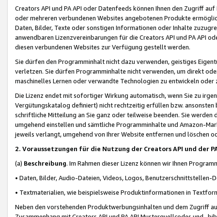
Creators API und PA API oder Datenfeeds können Ihnen den Zugriff auf D
oder mehreren verbundenen Websites angebotenen Produkte ermögliche
Daten, Bilder, Texte oder sonstigen Informationen oder Inhalte zuzugre
anwendbaren Lizenzvereinbarungen für die Creators API und PA API od
diesen verbundenen Websites zur Verfügung gestellt werden.
Sie dürfen den Programminhalt nicht dazu verwenden, geistiges Eigent
verletzen. Sie dürfen Programminhalte nicht verwenden, um direkt ode
maschinelles Lernen oder verwandte Technologien zu entwickeln oder zu
Die Lizenz endet mit sofortiger Wirkung automatisch, wenn Sie zu irg
Vergütungskatalog definiert) nicht rechtzeitig erfüllen bzw. ansonsten
schriftliche Mitteilung an Sie ganz oder teilweise beenden. Sie werden
umgehend einstellen und sämtliche Programminhalte und Amazon-Marke
jeweils verlangt, umgehend von Ihrer Website entfernen und löschen od
2. Voraussetzungen für die Nutzung der Creators API und der P
(a)
Beschreibung
. Im Rahmen dieser Lizenz können wir Ihnen Programmi
• Daten, Bilder, Audio-Dateien, Videos, Logos, Benutzerschnittstellen-
• Textmaterialien, wie beispielsweise Produktinformationen in Textfor
Neben den vorstehenden Produktwerbungsinhalten und dem Zugriff auf 
Zusammenhang mit Creators API und PA API Musterquellcodes und -bibli