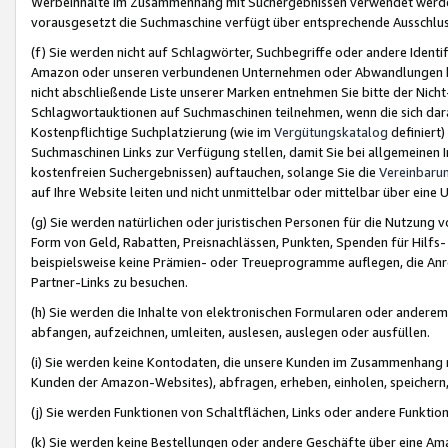
Werbeinhalte im Zusammenhang mit Suchergebnissen verwendet werden,
vorausgesetzt die Suchmaschine verfügt über entsprechende Ausschlu
(f) Sie werden nicht auf Schlagwörter, Suchbegriffe oder andere Ident
Amazon oder unseren verbundenen Unternehmen oder Abwandlungen bzw
nicht abschließende Liste unserer Marken entnehmen Sie bitte der Nich
Schlagwortauktionen auf Suchmaschinen teilnehmen, wenn die sich da
Kostenpflichtige Suchplatzierung (wie im
Vergütungskatalog
definiert
Suchmaschinen Links zur Verfügung stellen, damit Sie bei allgemeinen I
kostenfreien Suchergebnissen) auftauchen, solange Sie die
Vereinbaru
auf Ihre Website leiten und nicht unmittelbar oder mittelbar über eine
(g) Sie werden natürlichen oder juristischen Personen für die Nutzung 
Form von Geld, Rabatten, Preisnachlässen, Punkten, Spenden für Hilfs
beispielsweise keine Prämien- oder Treueprogramme auflegen, die Anrei
Partner-Links zu besuchen.
(h) Sie werden die Inhalte von elektronischen Formularen oder anderem M
abfangen, aufzeichnen, umleiten, auslesen, auslegen oder ausfüllen.
(i) Sie werden keine Kontodaten, die unsere Kunden im Zusammenhang 
Kunden der Amazon-Websites), abfragen, erheben, einholen, speichern,
(j) Sie werden Funktionen von Schaltflächen, Links oder andere Funkti
(k) Sie werden keine Bestellungen oder andere Geschäfte über eine Ama