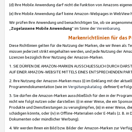
(d) Ihre Mobile Anwendung darf nicht die Funktion von Amazons eige
(e) Ihre Mobile Anwendung darf keine Amazon-Webpages in WebView 
Wir prüfen Ihre Anwendung und benachrichtigen Sie, ob sie angenomm
„
Zugelassene Mobile Anwendung
“ im Sinne der
Vereinbarung
.
Markenrichtlinien für das 
Diese Richtlinien gelten für die Nutzung der Marken, die wir Ihnen als 
müssen jederzeit strikt eingehalten werden, und jede Nutzung der Ama
Lizenzen bezüglich Ihrer Nutzung der Amazon-Marken.
1. SIE DÜRFEN DIE AMAZON-MARKEN AUSSCHLIESSLICH DURCH DARS
AUF EINER AMAZON-WEBSITE MITTELS EINES ENTSPRECHENDEN PART
2. Ihre Nutzung der Amazon-Marken muss (i) im Einklang mit der aktuells
Programmdokumentation (wie im
Vergütungskatalog
definiert) erfolg
3. Sie dürfen die Amazon-Marken ausschließlich für den in der Progr
nicht wie folgt nutzen oder darstellen: (i) in einer Weise, die ein Spo
Produkte und Dienstleistungen zu verunglimpfen, (iii) in einer Weise
schädigen könnte, oder (iv) in Offline-Materialien oder E-Mails (z. B.
Dokumenten oder mündlicher Werbung).
4. Wir werden Ihnen ein Bild bzw. Bilder der Amazon-Marken zur Verfüg