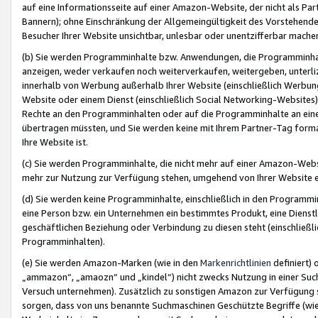
auf eine Informationsseite auf einer Amazon-Website, der nicht als Part
Bannern); ohne Einschränkung der Allgemeingültigkeit des Vorstehende
Besucher Ihrer Website unsichtbar, unlesbar oder unentzifferbar mache
(b) Sie werden Programminhalte bzw. Anwendungen, die Programminhalt
anzeigen, weder verkaufen noch weiterverkaufen, weitergeben, unterli
innerhalb von Werbung außerhalb Ihrer Website (einschließlich Werbun
Website oder einem Dienst (einschließlich Social Networking-Website
Rechte an den Programminhalten oder auf die Programminhalte an eine a
übertragen müssten, und Sie werden keine mit Ihrem Partner-Tag formati
Ihre Website ist.
(c) Sie werden Programminhalte, die nicht mehr auf einer Amazon-Websit
mehr zur Nutzung zur Verfügung stehen, umgehend von Ihrer Website e
(d) Sie werden keine Programminhalte, einschließlich in den Programmin
eine Person bzw. ein Unternehmen ein bestimmtes Produkt, eine Dienstle
geschäftlichen Beziehung oder Verbindung zu diesen steht (einschließli
Programminhalten).
(e) Sie werden Amazon-Marken (wie in den
Markenrichtlinien
definiert) 
„ammazon“, „amaozn“ und „kindel“) nicht zwecks Nutzung in einer Suc
Versuch unternehmen). Zusätzlich zu sonstigen Amazon zur Verfügung 
sorgen, dass von uns benannte Suchmaschinen Geschützte Begriffe (wie 