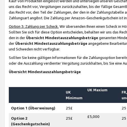
Kauf von Produkten eingelöst werden und unterliegen unseren Geschäf
uns das Recht vor, Vergütungen zurückzuhalten, bis der fällige Gesamt
das Recht vor, den Teil der Zahlungen, der den in der Zahlungstabelle 
Zahlungsart angibst. Die Zahlung per Amazon-Geschenkgutschein ist in
Option 3: Zahlung per Scheck.
Wir übersenden Ihnen einen Scheck in Höh
Sollten Sie sich für diese Option entscheiden, behalten wir uns das Rec
den in der
Übersicht Mindestauszahlungsbeträge
genannten Mindest
der
Übersicht Mindestauszahlungsbeträge
angegebene Bearbeitung
und Schweden nicht verfügbar.
Sollten Sie keine gültigen Informationen für die Zahlungsoption bereit
oder die Auszahlung verdienter Vergütung zurückhalten, bis Sie eine A
Übersicht Mindestauszahlungsbeträge
UK Maxium
UK
FR,
Minimum
un
Option 1 (Überweisung)
25£
25
£5,000
Option 2
25£
25
(Geschenkgutschein)