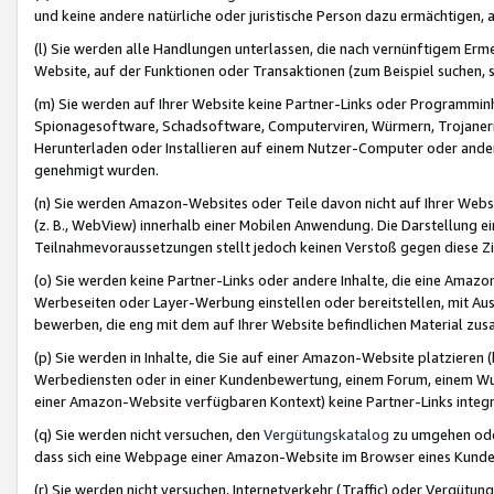
und keine andere natürliche oder juristische Person dazu ermächtigen, a
(l) Sie werden alle Handlungen unterlassen, die nach vernünftigem Erme
Website, auf der Funktionen oder Transaktionen (zum Beispiel suchen, s
(m) Sie werden auf Ihrer Website keine Partner-Links oder Programmin
Spionagesoftware, Schadsoftware, Computerviren, Würmern, Trojaner
Herunterladen oder Installieren auf einem Nutzer-Computer oder ande
genehmigt wurden.
(n) Sie werden Amazon-Websites oder Teile davon nicht auf Ihrer Websi
(z. B., WebView) innerhalb einer Mobilen Anwendung. Die Darstellung ein
Teilnahmevoraussetzungen stellt jedoch keinen Verstoß gegen diese Zif
(o) Sie werden keine Partner-Links oder andere Inhalte, die eine Am
Werbeseiten oder Layer-Werbung einstellen oder bereitstellen, mit Au
bewerben, die eng mit dem auf Ihrer Website befindlichen Material z
(p) Sie werden in Inhalte, die Sie auf einer Amazon-Website platzier
Werbediensten oder in einer Kundenbewertung, einem Forum, einem Wun
einer Amazon-Website verfügbaren Kontext) keine Partner-Links integr
(q) Sie werden nicht versuchen, den
Vergütungskatalog
zu umgehen oder
dass sich eine Webpage einer Amazon-Website im Browser eines Kunden 
(r) Sie werden nicht versuchen, Internetverkehr (Traffic) oder Vergü