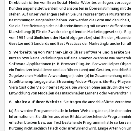
Direktnachrichten von Ihren Social-Media-Websites einfügen. vorausg
Kunden angemeldet werden) und ansonsten in Übereinstimmung mit der
stehen. Auf unser Verlangen stellen Sie uns repräsentative Mustermater
Bestimmungen eingehalten haben. Wir werden die Form und den Inhalt, di
Sie die Zertifizierung nicht in Übereinstimmung mit unserer Aufforderu
Klarstellung: (i) Für die Zwecke der geltenden Marketinggesetze (z. 
von 1991 und ähnlicher oder Nachfolgegesetze) sind Sie der „Absender“ j
Gesetze und Standards und Best Practices der Marketingbranche für 
5. Verbreitung von Partner-Links über Software und Geräte
Sie
nutzen bzw. keine Verlinkungen auf eine Amazon-Website wie nachsteh
Software-Applikationen (z. B. Browser Plug-ins, Browser Helper Objec
ein Endnutzer installieren und ausführen kann) und Geräten, einschlie
Zugelassenen Mobilen Anwendungen); oder (b) im Zusammenhang mit bzw.
Satellitenempfangsgeräte, Streaming-Video-Playern, Blu-Ray-Playern 
Viera Cast oder Vizio Internet Apps). Sie werden ohne ausdrückliche v
Entwicklung von Modellen des maschinellen Lernens oder verwandter 
6. Inhalte auf Ihrer Website
. Sie tragen die ausschließliche Verantwo
(a) Sie werden Programminhalte in keiner Weise ergänzen, löschen oder
Informationen; Sie dürfen aus einer Bilddatei bestehende Programminhal
erhalten bleiben bzw. aus Text bestehende Programminhalte so kürzen, 
Kürzung nicht sachlich falsch oder irreführend wird. Einige Arten von L