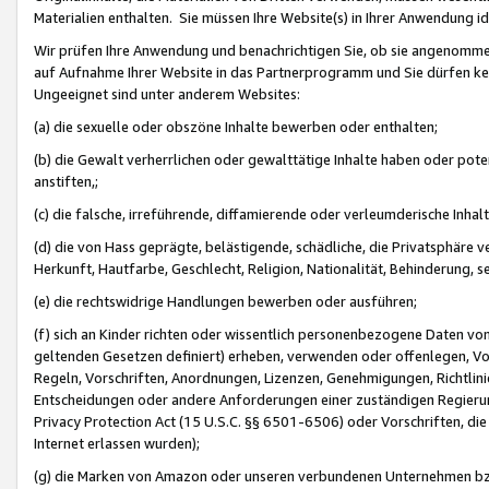
Materialien enthalten. Sie müssen Ihre Website(s) in Ihrer Anwendung ide
Wir prüfen Ihre Anwendung und benachrichtigen Sie, ob sie angenommen
auf Aufnahme Ihrer Website in das Partnerprogramm und Sie dürfen kei
Ungeeignet sind unter anderem Websites:
(a) die sexuelle oder obszöne Inhalte bewerben oder enthalten;
(b) die Gewalt verherrlichen oder gewalttätige Inhalte haben oder pot
anstiften,;
(c) die falsche, irreführende, diffamierende oder verleumderische Inha
(d) die von Hass geprägte, belästigende, schädliche, die Privatsphäre v
Herkunft, Hautfarbe, Geschlecht, Religion, Nationalität, Behinderung, 
(e) die rechtswidrige Handlungen bewerben oder ausführen;
(f) sich an Kinder richten oder wissentlich personenbezogene Daten vo
geltenden Gesetzen definiert) erheben, verwenden oder offenlegen, Vo
Regeln, Vorschriften, Anordnungen, Lizenzen, Genehmigungen, Richtlini
Entscheidungen oder andere Anforderungen einer zuständigen Regierung
Privacy Protection Act (15 U.S.C. §§ 6501-6506) oder Vorschriften, di
Internet erlassen wurden);
(g) die Marken von Amazon oder unseren verbundenen Unternehmen b