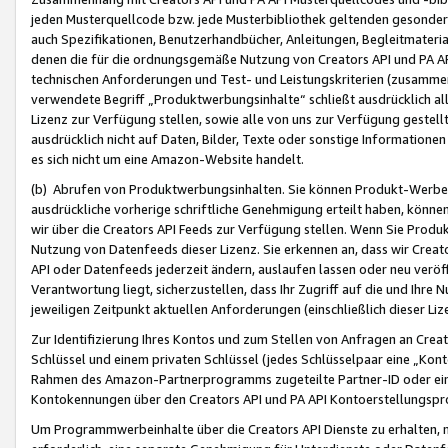
jeden Musterquellcode bzw. jede Musterbibliothek geltenden gesonder
auch Spezifikationen, Benutzerhandbücher, Anleitungen, Begleitmaterial
denen die für die ordnungsgemäße Nutzung von Creators API und PA A
technischen Anforderungen und Test- und Leistungskriterien (zusammen
verwendete Begriff „Produktwerbungsinhalte“ schließt ausdrücklich al
Lizenz zur Verfügung stellen, sowie alle von uns zur Verfügung gestel
ausdrücklich nicht auf Daten, Bilder, Texte oder sonstige Informatione
es sich nicht um eine Amazon-Website handelt.
(b) Abrufen von Produktwerbungsinhalten. Sie können Produkt-Werbein
ausdrückliche vorherige schriftliche Genehmigung erteilt haben, könn
wir über die Creators API Feeds zur Verfügung stellen. Wenn Sie Produk
Nutzung von Datenfeeds dieser Lizenz. Sie erkennen an, dass wir Creat
API oder Datenfeeds jederzeit ändern, auslaufen lassen oder neu veröffe
Verantwortung liegt, sicherzustellen, dass Ihr Zugriff auf die und Ihr
jeweiligen Zeitpunkt aktuellen Anforderungen (einschließlich dieser Liz
Zur Identifizierung Ihres Kontos und zum Stellen von Anfragen an Crea
Schlüssel und einem privaten Schlüssel (jedes Schlüsselpaar eine „Kon
Rahmen des Amazon-Partnerprogramms zugeteilte Partner-ID oder ein
Kontokennungen über den Creators API und PA API Kontoerstellungspro
Um Programmwerbeinhalte über die Creators API Dienste zu erhalten, m