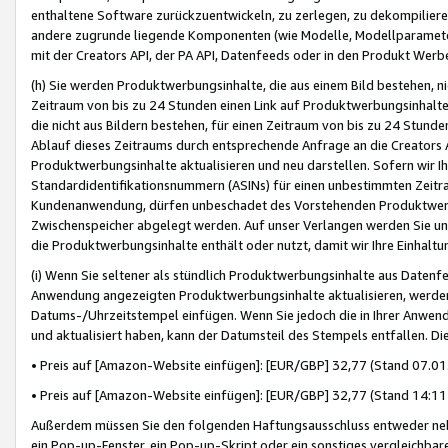
enthaltene Software zurückzuentwickeln, zu zerlegen, zu dekompilier
andere zugrunde liegende Komponenten (wie Modelle, Modellparameter
mit der Creators API, der PA API, Datenfeeds oder in den Produkt Werb
(h) Sie werden Produktwerbungsinhalte, die aus einem Bild bestehen, ni
Zeitraum von bis zu 24 Stunden einen Link auf Produktwerbungsinhalte
die nicht aus Bildern bestehen, für einen Zeitraum von bis zu 24 Stund
Ablauf dieses Zeitraums durch entsprechende Anfrage an die Creators 
Produktwerbungsinhalte aktualisieren und neu darstellen. Sofern wir Ih
Standardidentifikationsnummern (ASINs) für einen unbestimmten Zeitra
Kundenanwendung, dürfen unbeschadet des Vorstehenden Produktwerbu
Zwischenspeicher abgelegt werden. Auf unser Verlangen werden Sie un
die Produktwerbungsinhalte enthält oder nutzt, damit wir Ihre Einhalt
(i) Wenn Sie seltener als stündlich Produktwerbungsinhalte aus Datenfe
Anwendung angezeigten Produktwerbungsinhalte aktualisieren, werden 
Datums-/Uhrzeitstempel einfügen. Wenn Sie jedoch die in Ihrer Anwe
und aktualisiert haben, kann der Datumsteil des Stempels entfallen. Dies
• Preis auf [Amazon-Website einfügen]: [EUR/GBP] 32,77 (Stand 07.01.
• Preis auf [Amazon-Website einfügen]: [EUR/GBP] 32,77 (Stand 14:11 
Außerdem müssen Sie den folgenden Haftungsausschluss entweder neb
ein Pop-up-Fenster, ein Pop-up-Skript oder ein sonstiges vergleichba