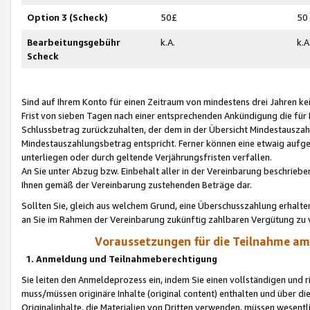
Option 3 (Scheck)
50£
50
Bearbeitungsgebühr
k.A.
k.A
Scheck
Sind auf Ihrem Konto für einen Zeitraum von mindestens drei Jahren kein
Frist von sieben Tagen nach einer entsprechenden Ankündigung die für
Schlussbetrag zurückzuhalten, der dem in der Übersicht Mindestausz
Mindestauszahlungsbetrag entspricht. Ferner können eine etwaig aufg
unterliegen oder durch geltende Verjährungsfristen verfallen.
An Sie unter Abzug bzw. Einbehalt aller in der Vereinbarung beschrieb
Ihnen gemäß der Vereinbarung zustehenden Beträge dar.
Sollten Sie, gleich aus welchem Grund, eine Überschusszahlung erhalte
an Sie im Rahmen der Vereinbarung zukünftig zahlbaren Vergütung zu 
Voraussetzungen für die Teilnahme a
1. Anmeldung und Teilnahmeberechtigung
Sie leiten den Anmeldeprozess ein, indem Sie einen vollständigen und 
muss/müssen originäre Inhalte (original content) enthalten und über d
Originalinhalte, die Materialien von Dritten verwenden, müssen wese