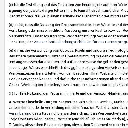
(c) für die Erstellung und das Einstellen von Inhalten, die auf Ihrer We
Eignung der jeweils dargestellten Inhalte (einschließlich sämtlicher 
Informationen, die Sie in einen Partner-Link aufnehmen oder mit diese
(d) dafür, dass die Nutzung der Programminhalte, Ihrer Website und des 
Verletzung oder missbräuchliche Ausübung unserer Rechte bzw. der Recht
Markenrechte, Datenschutzrechte, Veröffentlichungsrechte oder anderer
Einhaltung der
Amazon Anti-Fälschungsrichtlinien für das Partnerpro
(e) dafür, die Verwendung von Cookies, Pixeln und anderen Technologien
Besuchern gesammelten Daten in Übereinstimmung mit den geltenden Ge
und angemessen darzustellen und auf andere Weise die geltenden geset
in sonstiger Weise, einschließlich des ggf. anzuzeigenden Hinweises, d
Werbeanzeigen bereitstellen, von den Besuchern Ihrer Website unmitte
Cookies erkennen können und dafür, dass Sie Informationen über die v
Online-Werbung bereitstellen, soweit nach den anwendbaren gesetzlic
(f) für Ihre Nutzung, der Programminhalte und der Amazon-Marken, u
4. Werbeeinschränkungen.
Sie werden sich nicht an Werbe-, Market
Unternehmen oder in Verbindung mit einer Amazon-Website oder dem Pa
Vereinbarung
gestattet sind. Sie werden sich nicht an Werbeaktivitäten
Logos von uns oder unseren Partnern (einschließlich Amazon-Marken), 
E-Books, physischen Postsendungen, physischen Dokumenten oder in 