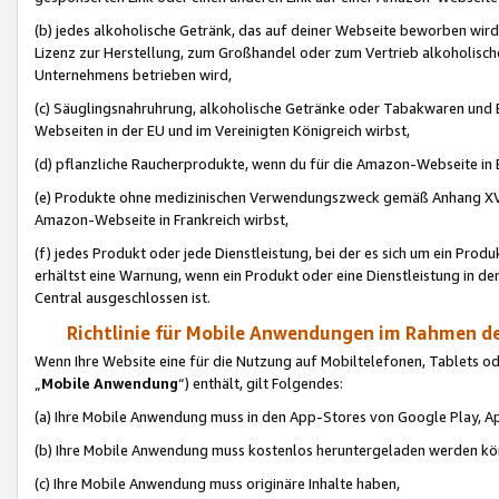
(b) jedes alkoholische Getränk, das auf deiner Webseite beworben wird
Lizenz zur Herstellung, zum Großhandel oder zum Vertrieb alkoholisch
Unternehmens betrieben wird,
(c) Säuglingsnahruhrung, alkoholische Getränke oder Tabakwaren und E
Webseiten in der EU und im Vereinigten Königreich wirbst,
(d) pflanzliche Raucherprodukte, wenn du für die Amazon-Webseite in B
(e) Produkte ohne medizinischen Verwendungszweck gemäß Anhang XVI 
Amazon-Webseite in Frankreich wirbst,
(f) jedes Produkt oder jede Dienstleistung, bei der es sich um ein Prod
erhältst eine Warnung, wenn ein Produkt oder eine Dienstleistung in de
Central ausgeschlossen ist.
Richtlinie für Mobile Anwendungen im Rahmen de
Wenn Ihre Website eine für die Nutzung auf Mobiltelefonen, Tablets 
„
Mobile Anwendung
“) enthält, gilt Folgendes:
(a) Ihre Mobile Anwendung muss in den App-Stores von Google Play, A
(b) Ihre Mobile Anwendung muss kostenlos heruntergeladen werden könn
(c) Ihre Mobile Anwendung muss originäre Inhalte haben,