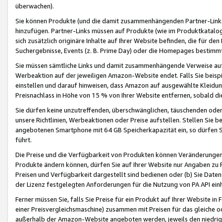
überwachen).
Sie können Produkte (und die damit zusammenhängenden Partner-Links)
hinzufügen. Partner-Links müssen auf Produkte (wie im Produktkatalog de
sich zusätzlich originäre Inhalte auf Ihrer Website befinden, die für 
Suchergebnisse, Events (z. B. Prime Day) oder die Homepages bestimmte
Sie müssen sämtliche Links und damit zusammenhängende Verweise auf z
Werbeaktion auf der jeweiligen Amazon-Website endet. Falls Sie beisp
einstellen und darauf hinweisen, dass Amazon auf ausgewählte Kleidun
Preisnachlass in Höhe von 15 % von Ihrer Website entfernen, sobald di
Sie dürfen keine unzutreffenden, überschwänglichen, täuschenden od
unsere Richtlinien, Werbeaktionen oder Preise aufstellen. Stellen Sie 
angebotenen Smartphone mit 64 GB Speicherkapazität ein, so dürfen S
führt.
Die Preise und die Verfügbarkeit von Produkten können Veränderungen 
Produkte ändern können, dürfen Sie auf Ihrer Website nur Angaben zu P
Preisen und Verfügbarkeit dargestellt sind bedienen oder (b) Sie Daten
der Lizenz festgelegten Anforderungen für die Nutzung von PA API einh
Ferner müssen Sie, falls Sie Preise für ein Produkt auf Ihrer Website in 
einer Preisvergleichsmaschine) zusammen mit Preisen für das gleiche o
außerhalb der Amazon-Website angeboten werden, jeweils den niedrigst