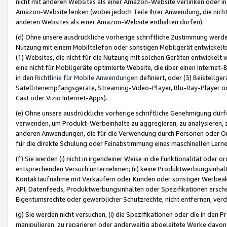
nicht mit anderen Websites als einer Amazon-Website verlinken oder i
Amazon-Website lenken (wobei jedoch Teile Ihrer Anwendung, die nich
anderen Websites als einer Amazon-Website enthalten dürfen).
(d) Ohne unsere ausdrückliche vorherige schriftliche Zustimmung werd
Nutzung mit einem Mobiltelefon oder sonstigen Mobilgerät entwickelt
(1) Websites, die nicht für die Nutzung mit solchen Geräten entwickelt
eine nicht für Mobilgeräte optimierte Website, die über einen Interne
in den
Richtlinie für Mobile Anwendungen
definiert, oder (3) Beistellge
Satellitenempfangsgeräte, Streaming-Video-Player, Blu-Ray-Player ode
Cast oder Vizio Internet-Apps).
(e) Ohne unsere ausdrückliche vorherige schriftliche Genehmigung dürfe
verwenden, um Produkt-Werbeinhalte zu aggregieren, zu analysieren, 
anderen Anwendungen, die für die Verwendung durch Personen oder Or
für die direkte Schulung oder Feinabstimmung eines maschinellen Lern
(f) Sie werden (i) nicht in irgendeiner Weise in die Funktionalität ode
entsprechenden Versuch unternehmen; (ii) keine Produktwerbungsinha
Kontaktaufnahme mit Verkäufern oder Kunden oder sonstiger Werbeaktiv
API, Datenfeeds, Produktwerbungsinhalten oder Spezifikationen erschei
Eigentumsrechte oder gewerblicher Schutzrechte, nicht entfernen, verd
(g) Sie werden nicht versuchen, (i) die Spezifikationen oder die in de
manipulieren, zu reparieren oder anderweitig abgeleitete Werke davon z