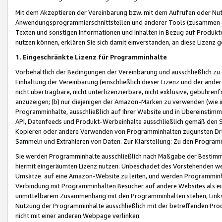
Mit dem Akzeptieren der Vereinbarung bzw. mit dem Aufrufen oder Nutz
Anwendungsprogrammierschnittstellen und anderer Tools (zusammen die
Texten und sonstigen Informationen und Inhalten in Bezug auf Produkte
nutzen können, erklären Sie sich damit einverstanden, an diese Lizenz 
1. Eingeschränkte Lizenz für Programminhalte
Vorbehaltlich der Bedingungen der Vereinbarung und ausschließlich z
Einhaltung der Vereinbarung (einschließlich dieser Lizenz und der ande
nicht übertragbare, nicht unterlizenzierbare, nicht exklusive, gebühren
anzuzeigen; (b) nur diejenigen der Amazon-Marken zu verwenden (wie in 
Programminhalte, ausschließlich auf Ihrer Website und in Übereinstimmu
API, Datenfeeds und Produkt-Werbeinhalte ausschließlich gemäß den Spe
Kopieren oder andere Verwenden von Programminhalten zugunsten Dri
Sammeln und Extrahieren von Daten. Zur Klarstellung: Zu den Program
Sie werden Programminhalte ausschließlich nach Maßgabe der Besti
hiermit eingeräumten Lizenz nutzen. Unbeschadet des Vorstehenden we
Umsätze auf eine Amazon-Website zu leiten, und werden Programminhal
Verbindung mit Programminhalten Besucher auf andere Websites als ein
unmittelbarem Zusammenhang mit den Programminhalten stehen, Links z
Nutzung der Programminhalte ausschließlich mit der betreffenden Pr
nicht mit einer anderen Webpage verlinken.