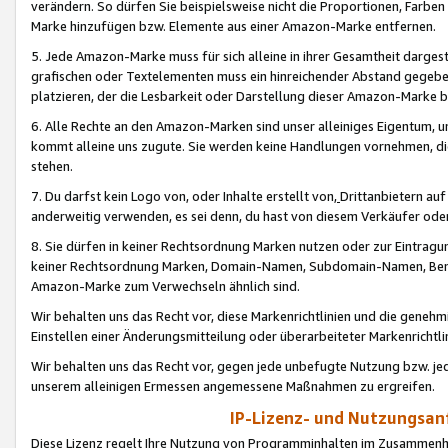
verändern. So dürfen Sie beispielsweise nicht die Proportionen, Farb
Marke hinzufügen bzw. Elemente aus einer Amazon-Marke entfernen.
5. Jede Amazon-Marke muss für sich alleine in ihrer Gesamtheit darge
grafischen oder Textelementen muss ein hinreichender Abstand gegebe
platzieren, der die Lesbarkeit oder Darstellung dieser Amazon-Marke b
6. Alle Rechte an den Amazon-Marken sind unser alleiniges Eigentum, 
kommt alleine uns zugute. Sie werden keine Handlungen vornehmen, 
stehen.
7. Du darfst kein Logo von, oder Inhalte erstellt von,
Drittanbietern au
anderweitig verwenden, es sei denn, du hast von diesem Verkäufer oder
8. Sie dürfen in keiner Rechtsordnung Marken nutzen oder zur Eintragu
keiner Rechtsordnung Marken, Domain-Namen, Subdomain-Namen, Benu
Amazon-Marke zum Verwechseln ähnlich sind.
Wir behalten uns das Recht vor, diese Markenrichtlinien und die gene
Einstellen einer Änderungsmitteilung oder überarbeiteter Markenricht
Wir behalten uns das Recht vor, gegen jede unbefugte Nutzung bzw. jede 
unserem alleinigen Ermessen angemessene Maßnahmen zu ergreifen.
IP-Lizenz- und Nutzungsan
Diese Lizenz regelt Ihre Nutzung von Programminhalten im Zusammen