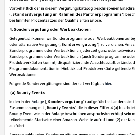
Vorbehaltlich der in diesem Vergütungskatalog beschriebenen Einschr
(„
Standardvergütung im Rahmen des Partnerprogramms
“) besc
bestimmten Prozentsatzes der Qualifizierten Erlöse.
4. Sondervergütung oder Werbeaktionen
Gelegentlich können wir Sonderprogramme oder Werbeaktionen auflegen,
oder alternative Vergütung („
Sondervergütung
”) zu verdienen. Amazo
Sonderprogramme oder Werbeaktionen jederzeit ganz oder teilweise einz
Sonderprogramme oder Werbeaktionen (auch Sonderprogramme oder We
Produktverkäufen kommt) disqualifizierende Ausschlusstatbestände, di
Programmdokumentation im Hinblick auf Produktverkäufe geltende E
Werbeaktionen.
Folgende Sondervergütungen sind derzeit verfügbar:
hier
.
(a) Bounty Events
In den in der
Anlage
(„
Sondervergütung
“) aufgeführten Ländern sind
Zusammenhang mit „
Bounty Events
“ die in dieser Ziffer 4 (a) besch
Bounty Event wie in der Anlage beschrieben anspruchsberechtigt sein mu
teilnehmende Startseite einer Amazon-Website aufruft und (2) der Kun
ausführt.
Amazon zahlt keine Sondervergütung, wenn das zugrundeliegende Boun