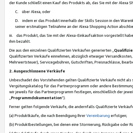
der Kunde schließt einen Kauf des Produkts ab, das Sie mit der Alexa 
C. über Alexa, oder
D. indem er das Produkt innerhalb der Skills Session in den Waren
seiner erstmaligen Teilnahme an der Alexa Shopping Action abschlie
iii. das Produkt, das Sie mit der Alexa-Einkaufsaktion vorgestellt ha
ihm bezahlt.
Die aus den einzelnen Qualifizierten Verkäufen generierten „
Qualifizi
Qualifizierten Verkäufe einnehmen, abzüglich etwaiger Versandkosten
Mehrwertsteuer), Servicegebühren, Gutschriften, Preisnachlässe, Bear
2. Ausgeschlossene Verkäufe
Unbeschadet des Vorstehenden gelten Qualifizierte Verkäufe nicht als
Vergütungskatalog für das Partnerprogramm oder andere Bestimmungen,
wir jeweils für das Partnerprogramm festlegen, einschließlich der jewe
„
Programmdokumentation
“).
Ferner gelten folgende Verkäufe, die andernfalls Qualifizierte Verkä
(a) Produktkäufe, die nach Beendigung Ihrer
Vereinbarung
erfolgen;
(b) Produktbestellungen, bei denen eine Stornierung, Rückgabe oder R