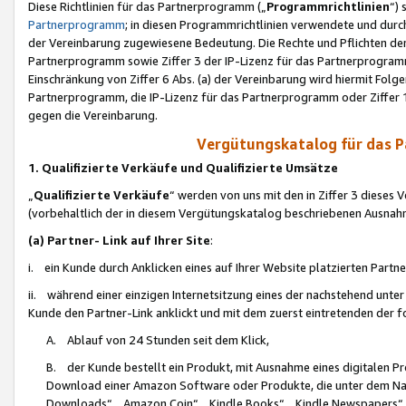
Diese Richtlinien für das Partnerprogramm („
Programmrichtlinien
“)
Partnerprogramm
; in diesen Programmrichtlinien verwendete und durch
der Vereinbarung zugewiesene Bedeutung. Die Rechte und Pflichten de
Partnerprogramm sowie Ziffer 3 der IP-Lizenz für das Partnerprogram
Einschränkung von Ziffer 6 Abs. (a) der Vereinbarung wird hiermit Fol
Partnerprogramm, die IP-Lizenz für das Partnerprogramm oder Ziffer 1
gegen die Vereinbarung.
Vergütungskatalog für das 
1. Qualifizierte Verkäufe und Qualifizierte Umsätze
„
Qualifizierte Verkäufe
“ werden von uns mit den in Ziffer 3 diese
(vorbehaltlich der in diesem Vergütungskatalog beschriebenen Ausnah
(a) Partner- Link auf Ihrer Site
:
i. ein Kunde durch Anklicken eines auf Ihrer Website platzierten Part
ii. während einer einzigen Internetsitzung eines der nachstehend unter (i)
Kunde den Partner-Link anklickt und mit dem zuerst eintretenden der f
A. Ablauf von 24 Stunden seit dem Klick,
B. der Kunde bestellt ein Produkt, mit Ausnahme eines digitalen P
Download einer Amazon Software oder Produkte, die unter dem N
Downloads“, „Amazon Coin“, „Kindle Books“, „Kindle Newspapers“, „