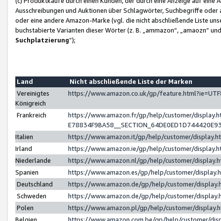
(c) Produktkäufe durch einen Kunden, der durch eine Anzeige auf eine 
Ausschreibungen und Auktionen über Schlagwörter, Suchbegriffe oder 
oder eine andere Amazon-Marke (vgl. die nicht abschließende Liste un
buchstabierte Varianten dieser Wörter (z. B. „ammazon“, „amaozn“ und „
Suchplatzierung
”);
Land
Nicht abschließende Liste der Marken
Vereinigtes
https://www.amazon.co.uk/gp/feature.html?ie=U
Königreich
Frankreich
https://www.amazon.fr/gp/help/customer/displa
E78834F9BA58__SECTION_64DE0ED1D744420E9
Italien
https://www.amazon.it/gp/help/customer/display
Irland
https://www.amazon.ie/gp/help/customer/displa
Niederlande
https://www.amazon.nl/gp/help/customer/display
Spanien
https://www.amazon.es/gp/help/customer/display
Deutschland
https://www.amazon.de/gp/help/customer/displa
Schweden
https://www.amazon.de/gp/help/customer/displa
Polen
https://www.amazon.pl/gp/help/customer/display
Belgien
https://www.amazon.com.be/gp/help/customer/d