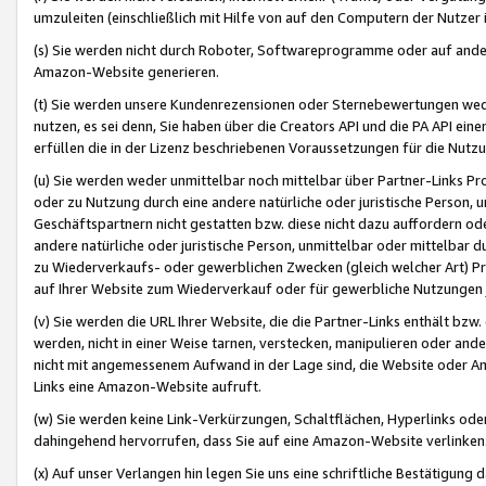
umzuleiten (einschließlich mit Hilfe von auf den Computern der Nutzer i
(s) Sie werden nicht durch Roboter, Softwareprogramme oder auf andere
Amazon-Website generieren.
(t) Sie werden unsere Kundenrezensionen oder Sternebewertungen wed
nutzen, es sei denn, Sie haben über die Creators API und die PA API e
erfüllen die in der Lizenz beschriebenen Voraussetzungen für die Nutzu
(u) Sie werden weder unmittelbar noch mittelbar über Partner-Links P
oder zu Nutzung durch eine andere natürliche oder juristische Person,
Geschäftspartnern nicht gestatten bzw. diese nicht dazu auffordern od
andere natürliche oder juristische Person, unmittelbar oder mittelbar
zu Wiederverkaufs- oder gewerblichen Zwecken (gleich welcher Art) 
auf Ihrer Website zum Wiederverkauf oder für gewerbliche Nutzungen 
(v) Sie werden die URL Ihrer Website, die die Partner-Links enthält b
werden, nicht in einer Weise tarnen, verstecken, manipulieren oder and
nicht mit angemessenem Aufwand in der Lage sind, die Website oder A
Links eine Amazon-Website aufruft.
(w) Sie werden keine Link-Verkürzungen, Schaltflächen, Hyperlinks ode
dahingehend hervorrufen, dass Sie auf eine Amazon-Website verlinken
(x) Auf unser Verlangen hin legen Sie uns eine schriftliche Bestätigung