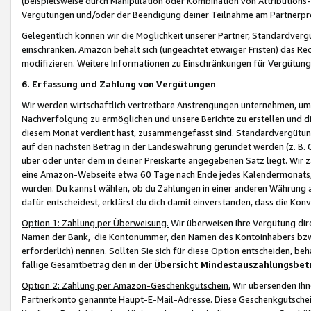
(beispielsweise durch Manipulation oder Kombination von Attributions-
Vergütungen und/oder der Beendigung deiner Teilnahme am Partnerp
Gelegentlich können wir die Möglichkeit unserer Partner, Standardv
einschränken. Amazon behält sich (ungeachtet etwaiger Fristen) das Re
modifizieren. Weitere Informationen zu Einschränkungen für Vergütung
6. Erfassung und Zahlung von Vergütungen
Wir werden wirtschaftlich vertretbare Anstrengungen unternehmen, um 
Nachverfolgung zu ermöglichen und unsere Berichte zu erstellen und di
diesem Monat verdient hast, zusammengefasst sind. Standardvergütung
auf den nächsten Betrag in der Landeswährung gerundet werden (z. B. C
über oder unter dem in deiner Preiskarte angegebenen Satz liegt. Wir
eine Amazon-Webseite etwa 60 Tage nach Ende jedes Kalendermonats, i
wurden. Du kannst wählen, ob du Zahlungen in einer anderen Währung
dafür entscheidest, erklärst du dich damit einverstanden, dass die K
Option 1: Zahlung per Überweisung.
Wir überweisen Ihre Vergütung dir
Namen der Bank, die Kontonummer, den Namen des Kontoinhabers bzw. a
erforderlich) nennen. Sollten Sie sich für diese Option entscheiden, be
fällige Gesamtbetrag den in der
Übersicht Mindestauszahlungsbet
Option 2: Zahlung per Amazon-Geschenkgutschein.
Wir übersenden Ihne
Partnerkonto genannte Haupt-E-Mail-Adresse. Diese Geschenkgutschei