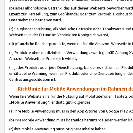
(b) jedes alkoholische Getränk, das auf deiner Webseite beworben wird
Lizenz zur Herstellung, zum Großhandel oder zum Vertrieb alkoholisch
Unternehmens betrieben wird,
(c) Säuglingsnahruhrung, alkoholische Getränke oder Tabakwaren und E
Webseiten in der EU und im Vereinigten Königreich wirbst,
(d) pflanzliche Raucherprodukte, wenn du für die Amazon-Webseite in B
(e) Produkte ohne medizinischen Verwendungszweck gemäß Anhang XVI 
Amazon-Webseite in Frankreich wirbst,
(f) jedes Produkt oder jede Dienstleistung, bei der es sich um ein Prod
erhältst eine Warnung, wenn ein Produkt oder eine Dienstleistung in de
Central ausgeschlossen ist.
Richtlinie für Mobile Anwendungen im Rahmen de
Wenn Ihre Website eine für die Nutzung auf Mobiltelefonen, Tablets 
„
Mobile Anwendung
“) enthält, gilt Folgendes:
(a) Ihre Mobile Anwendung muss in den App-Stores von Google Play, A
(b) Ihre Mobile Anwendung muss kostenlos heruntergeladen werden könn
(c) Ihre Mobile Anwendung muss originäre Inhalte haben,