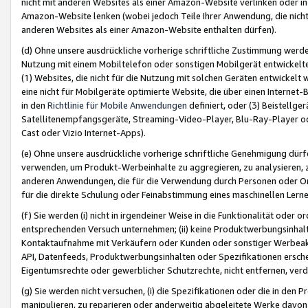
nicht mit anderen Websites als einer Amazon-Website verlinken oder i
Amazon-Website lenken (wobei jedoch Teile Ihrer Anwendung, die nich
anderen Websites als einer Amazon-Website enthalten dürfen).
(d) Ohne unsere ausdrückliche vorherige schriftliche Zustimmung werd
Nutzung mit einem Mobiltelefon oder sonstigen Mobilgerät entwickelt
(1) Websites, die nicht für die Nutzung mit solchen Geräten entwickelt
eine nicht für Mobilgeräte optimierte Website, die über einen Interne
in den
Richtlinie für Mobile Anwendungen
definiert, oder (3) Beistellge
Satellitenempfangsgeräte, Streaming-Video-Player, Blu-Ray-Player ode
Cast oder Vizio Internet-Apps).
(e) Ohne unsere ausdrückliche vorherige schriftliche Genehmigung dürfe
verwenden, um Produkt-Werbeinhalte zu aggregieren, zu analysieren, 
anderen Anwendungen, die für die Verwendung durch Personen oder Or
für die direkte Schulung oder Feinabstimmung eines maschinellen Lern
(f) Sie werden (i) nicht in irgendeiner Weise in die Funktionalität ode
entsprechenden Versuch unternehmen; (ii) keine Produktwerbungsinha
Kontaktaufnahme mit Verkäufern oder Kunden oder sonstiger Werbeaktiv
API, Datenfeeds, Produktwerbungsinhalten oder Spezifikationen erschei
Eigentumsrechte oder gewerblicher Schutzrechte, nicht entfernen, verd
(g) Sie werden nicht versuchen, (i) die Spezifikationen oder die in de
manipulieren, zu reparieren oder anderweitig abgeleitete Werke davon z