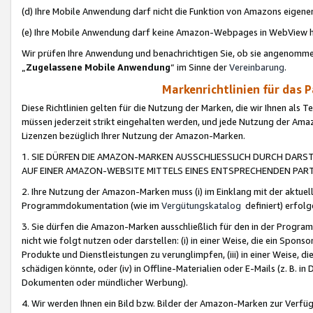
(d) Ihre Mobile Anwendung darf nicht die Funktion von Amazons eige
(e) Ihre Mobile Anwendung darf keine Amazon-Webpages in WebView 
Wir prüfen Ihre Anwendung und benachrichtigen Sie, ob sie angenomm
„
Zugelassene Mobile Anwendung
“ im Sinne der
Vereinbarung
.
Markenrichtlinien für das 
Diese Richtlinien gelten für die Nutzung der Marken, die wir Ihnen als 
müssen jederzeit strikt eingehalten werden, und jede Nutzung der Ama
Lizenzen bezüglich Ihrer Nutzung der Amazon-Marken.
1. SIE DÜRFEN DIE AMAZON-MARKEN AUSSCHLIESSLICH DURCH DARS
AUF EINER AMAZON-WEBSITE MITTELS EINES ENTSPRECHENDEN PART
2. Ihre Nutzung der Amazon-Marken muss (i) im Einklang mit der aktuells
Programmdokumentation (wie im
Vergütungskatalog
definiert) erfolg
3. Sie dürfen die Amazon-Marken ausschließlich für den in der Progr
nicht wie folgt nutzen oder darstellen: (i) in einer Weise, die ein Spo
Produkte und Dienstleistungen zu verunglimpfen, (iii) in einer Weise
schädigen könnte, oder (iv) in Offline-Materialien oder E-Mails (z. B.
Dokumenten oder mündlicher Werbung).
4. Wir werden Ihnen ein Bild bzw. Bilder der Amazon-Marken zur Verfüg