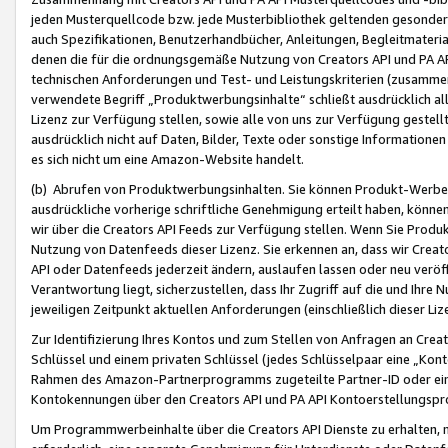
jeden Musterquellcode bzw. jede Musterbibliothek geltenden gesonder
auch Spezifikationen, Benutzerhandbücher, Anleitungen, Begleitmaterial
denen die für die ordnungsgemäße Nutzung von Creators API und PA A
technischen Anforderungen und Test- und Leistungskriterien (zusammen
verwendete Begriff „Produktwerbungsinhalte“ schließt ausdrücklich al
Lizenz zur Verfügung stellen, sowie alle von uns zur Verfügung gestel
ausdrücklich nicht auf Daten, Bilder, Texte oder sonstige Informatione
es sich nicht um eine Amazon-Website handelt.
(b) Abrufen von Produktwerbungsinhalten. Sie können Produkt-Werbein
ausdrückliche vorherige schriftliche Genehmigung erteilt haben, könn
wir über die Creators API Feeds zur Verfügung stellen. Wenn Sie Produk
Nutzung von Datenfeeds dieser Lizenz. Sie erkennen an, dass wir Creat
API oder Datenfeeds jederzeit ändern, auslaufen lassen oder neu veröffe
Verantwortung liegt, sicherzustellen, dass Ihr Zugriff auf die und Ihr
jeweiligen Zeitpunkt aktuellen Anforderungen (einschließlich dieser Liz
Zur Identifizierung Ihres Kontos und zum Stellen von Anfragen an Crea
Schlüssel und einem privaten Schlüssel (jedes Schlüsselpaar eine „Kon
Rahmen des Amazon-Partnerprogramms zugeteilte Partner-ID oder ein
Kontokennungen über den Creators API und PA API Kontoerstellungspro
Um Programmwerbeinhalte über die Creators API Dienste zu erhalten, m