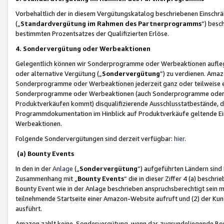
Vorbehaltlich der in diesem Vergütungskatalog beschriebenen Einschr
(„
Standardvergütung im Rahmen des Partnerprogramms
“) besc
bestimmten Prozentsatzes der Qualifizierten Erlöse.
4. Sondervergütung oder Werbeaktionen
Gelegentlich können wir Sonderprogramme oder Werbeaktionen auflegen,
oder alternative Vergütung („
Sondervergütung
”) zu verdienen. Amazo
Sonderprogramme oder Werbeaktionen jederzeit ganz oder teilweise einz
Sonderprogramme oder Werbeaktionen (auch Sonderprogramme oder We
Produktverkäufen kommt) disqualifizierende Ausschlusstatbestände, di
Programmdokumentation im Hinblick auf Produktverkäufe geltende E
Werbeaktionen.
Folgende Sondervergütungen sind derzeit verfügbar:
hier
.
(a) Bounty Events
In den in der
Anlage
(„
Sondervergütung
“) aufgeführten Ländern sind
Zusammenhang mit „
Bounty Events
“ die in dieser Ziffer 4 (a) besch
Bounty Event wie in der Anlage beschrieben anspruchsberechtigt sein mu
teilnehmende Startseite einer Amazon-Website aufruft und (2) der Kun
ausführt.
Amazon zahlt keine Sondervergütung, wenn das zugrundeliegende Boun