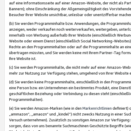
auf eine Informationsseite auf einer Amazon-Website, der nicht als Part
Bannern); ohne Einschränkung der Allgemeingültigkeit des Vorstehende
Besucher Ihrer Website unsichtbar, unlesbar oder unentzifferbar mache
(b) Sie werden Programminhalte bzw. Anwendungen, die Programminhalt
anzeigen, weder verkaufen noch weiterverkaufen, weitergeben, unterli
innerhalb von Werbung außerhalb Ihrer Website (einschließlich Werbun
Website oder einem Dienst (einschließlich Social Networking-Website
Rechte an den Programminhalten oder auf die Programminhalte an eine a
übertragen müssten, und Sie werden keine mit Ihrem Partner-Tag formati
Ihre Website ist.
(c) Sie werden Programminhalte, die nicht mehr auf einer Amazon-Websit
mehr zur Nutzung zur Verfügung stehen, umgehend von Ihrer Website e
(d) Sie werden keine Programminhalte, einschließlich in den Programmin
eine Person bzw. ein Unternehmen ein bestimmtes Produkt, eine Dienstle
geschäftlichen Beziehung oder Verbindung zu diesen steht (einschließli
Programminhalten).
(e) Sie werden Amazon-Marken (wie in den
Markenrichtlinien
definiert) 
„ammazon“, „amaozn“ und „kindel“) nicht zwecks Nutzung in einer Suc
Versuch unternehmen). Zusätzlich zu sonstigen Amazon zur Verfügung 
sorgen, dass von uns benannte Suchmaschinen Geschützte Begriffe (wie 