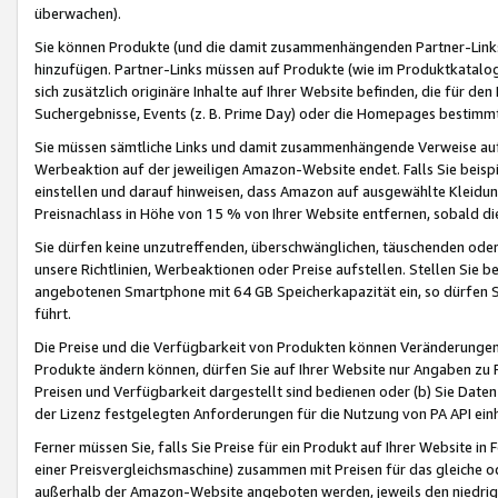
überwachen).
Sie können Produkte (und die damit zusammenhängenden Partner-Links)
hinzufügen. Partner-Links müssen auf Produkte (wie im Produktkatalog de
sich zusätzlich originäre Inhalte auf Ihrer Website befinden, die für 
Suchergebnisse, Events (z. B. Prime Day) oder die Homepages bestimmte
Sie müssen sämtliche Links und damit zusammenhängende Verweise auf z
Werbeaktion auf der jeweiligen Amazon-Website endet. Falls Sie beisp
einstellen und darauf hinweisen, dass Amazon auf ausgewählte Kleidun
Preisnachlass in Höhe von 15 % von Ihrer Website entfernen, sobald di
Sie dürfen keine unzutreffenden, überschwänglichen, täuschenden od
unsere Richtlinien, Werbeaktionen oder Preise aufstellen. Stellen Sie 
angebotenen Smartphone mit 64 GB Speicherkapazität ein, so dürfen S
führt.
Die Preise und die Verfügbarkeit von Produkten können Veränderungen 
Produkte ändern können, dürfen Sie auf Ihrer Website nur Angaben zu P
Preisen und Verfügbarkeit dargestellt sind bedienen oder (b) Sie Daten
der Lizenz festgelegten Anforderungen für die Nutzung von PA API einh
Ferner müssen Sie, falls Sie Preise für ein Produkt auf Ihrer Website in 
einer Preisvergleichsmaschine) zusammen mit Preisen für das gleiche o
außerhalb der Amazon-Website angeboten werden, jeweils den niedrigst