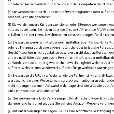
umzuleiten (einschließlich mit Hilfe von auf den Computern der Nutzer i
(s) Sie werden nicht durch Roboter, Softwareprogramme oder auf andere
Amazon-Website generieren.
(t) Sie werden unsere Kundenrezensionen oder Sternebewertungen wed
nutzen, es sei denn, Sie haben über die Creators API und die PA API e
erfüllen die in der Lizenz beschriebenen Voraussetzungen für die Nutzu
(u) Sie werden weder unmittelbar noch mittelbar über Partner-Links P
oder zu Nutzung durch eine andere natürliche oder juristische Person,
Geschäftspartnern nicht gestatten bzw. diese nicht dazu auffordern od
andere natürliche oder juristische Person, unmittelbar oder mittelbar
zu Wiederverkaufs- oder gewerblichen Zwecken (gleich welcher Art) 
auf Ihrer Website zum Wiederverkauf oder für gewerbliche Nutzungen 
(v) Sie werden die URL Ihrer Website, die die Partner-Links enthält b
werden, nicht in einer Weise tarnen, verstecken, manipulieren oder and
nicht mit angemessenem Aufwand in der Lage sind, die Website oder A
Links eine Amazon-Website aufruft.
(w) Sie werden keine Link-Verkürzungen, Schaltflächen, Hyperlinks ode
dahingehend hervorrufen, dass Sie auf eine Amazon-Website verlinken
(x) Auf unser Verlangen hin legen Sie uns eine schriftliche Bestätigung