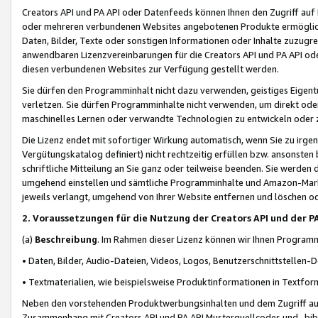
Creators API und PA API oder Datenfeeds können Ihnen den Zugriff auf D
oder mehreren verbundenen Websites angebotenen Produkte ermögliche
Daten, Bilder, Texte oder sonstigen Informationen oder Inhalte zuzugre
anwendbaren Lizenzvereinbarungen für die Creators API und PA API od
diesen verbundenen Websites zur Verfügung gestellt werden.
Sie dürfen den Programminhalt nicht dazu verwenden, geistiges Eigent
verletzen. Sie dürfen Programminhalte nicht verwenden, um direkt ode
maschinelles Lernen oder verwandte Technologien zu entwickeln oder zu
Die Lizenz endet mit sofortiger Wirkung automatisch, wenn Sie zu irg
Vergütungskatalog definiert) nicht rechtzeitig erfüllen bzw. ansonsten
schriftliche Mitteilung an Sie ganz oder teilweise beenden. Sie werden
umgehend einstellen und sämtliche Programminhalte und Amazon-Marke
jeweils verlangt, umgehend von Ihrer Website entfernen und löschen od
2. Voraussetzungen für die Nutzung der Creators API und der P
(a)
Beschreibung
. Im Rahmen dieser Lizenz können wir Ihnen Programmi
• Daten, Bilder, Audio-Dateien, Videos, Logos, Benutzerschnittstellen-
• Textmaterialien, wie beispielsweise Produktinformationen in Textfor
Neben den vorstehenden Produktwerbungsinhalten und dem Zugriff auf 
Zusammenhang mit Creators API und PA API Musterquellcodes und -bibli