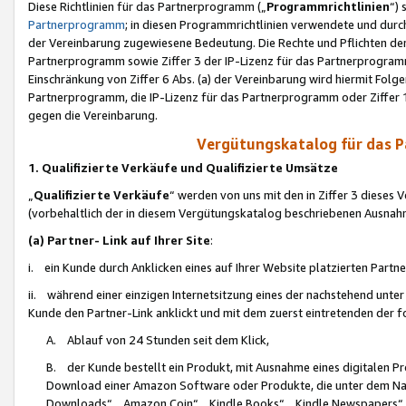
Diese Richtlinien für das Partnerprogramm („
Programmrichtlinien
“)
Partnerprogramm
; in diesen Programmrichtlinien verwendete und durch
der Vereinbarung zugewiesene Bedeutung. Die Rechte und Pflichten de
Partnerprogramm sowie Ziffer 3 der IP-Lizenz für das Partnerprogram
Einschränkung von Ziffer 6 Abs. (a) der Vereinbarung wird hiermit Fol
Partnerprogramm, die IP-Lizenz für das Partnerprogramm oder Ziffer 1
gegen die Vereinbarung.
Vergütungskatalog für das 
1. Qualifizierte Verkäufe und Qualifizierte Umsätze
„
Qualifizierte Verkäufe
“ werden von uns mit den in Ziffer 3 diese
(vorbehaltlich der in diesem Vergütungskatalog beschriebenen Ausnah
(a) Partner- Link auf Ihrer Site
:
i. ein Kunde durch Anklicken eines auf Ihrer Website platzierten Part
ii. während einer einzigen Internetsitzung eines der nachstehend unter (i)
Kunde den Partner-Link anklickt und mit dem zuerst eintretenden der f
A. Ablauf von 24 Stunden seit dem Klick,
B. der Kunde bestellt ein Produkt, mit Ausnahme eines digitalen P
Download einer Amazon Software oder Produkte, die unter dem N
Downloads“, „Amazon Coin“, „Kindle Books“, „Kindle Newspapers“, „