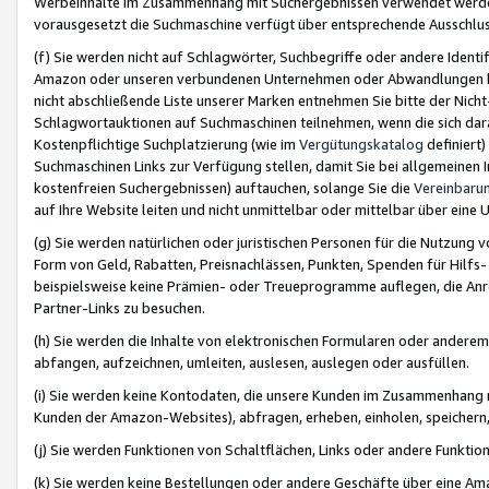
Werbeinhalte im Zusammenhang mit Suchergebnissen verwendet werden,
vorausgesetzt die Suchmaschine verfügt über entsprechende Ausschlu
(f) Sie werden nicht auf Schlagwörter, Suchbegriffe oder andere Ident
Amazon oder unseren verbundenen Unternehmen oder Abwandlungen bzw
nicht abschließende Liste unserer Marken entnehmen Sie bitte der Nich
Schlagwortauktionen auf Suchmaschinen teilnehmen, wenn die sich da
Kostenpflichtige Suchplatzierung (wie im
Vergütungskatalog
definiert
Suchmaschinen Links zur Verfügung stellen, damit Sie bei allgemeinen I
kostenfreien Suchergebnissen) auftauchen, solange Sie die
Vereinbaru
auf Ihre Website leiten und nicht unmittelbar oder mittelbar über eine
(g) Sie werden natürlichen oder juristischen Personen für die Nutzung 
Form von Geld, Rabatten, Preisnachlässen, Punkten, Spenden für Hilfs
beispielsweise keine Prämien- oder Treueprogramme auflegen, die Anrei
Partner-Links zu besuchen.
(h) Sie werden die Inhalte von elektronischen Formularen oder anderem M
abfangen, aufzeichnen, umleiten, auslesen, auslegen oder ausfüllen.
(i) Sie werden keine Kontodaten, die unsere Kunden im Zusammenhang 
Kunden der Amazon-Websites), abfragen, erheben, einholen, speichern,
(j) Sie werden Funktionen von Schaltflächen, Links oder andere Funkti
(k) Sie werden keine Bestellungen oder andere Geschäfte über eine Ama