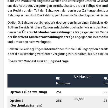
Kauf von Produkten eingelöst werden und unterliegen unseren Geschäf
uns das Recht vor, Vergütungen zurückzuhalten, bis der fällige Gesamt
das Recht vor, den Teil der Zahlungen, der den in der Zahlungstabelle 
Zahlungsart angibst. Die Zahlung per Amazon-Geschenkgutschein ist in
Option 3: Zahlung per Scheck.
Wir übersenden Ihnen einen Scheck in Höh
Sollten Sie sich für diese Option entscheiden, behalten wir uns das Rec
den in der
Übersicht Mindestauszahlungsbeträge
genannten Mindest
der
Übersicht Mindestauszahlungsbeträge
angegebene Bearbeitung
und Schweden nicht verfügbar.
Sollten Sie keine gültigen Informationen für die Zahlungsoption bereit
oder die Auszahlung verdienter Vergütung zurückhalten, bis Sie eine A
Übersicht Mindestauszahlungsbeträge
UK Maxium
UK
FR,
Minimum
un
Option 1 (Überweisung)
25£
25
£5,000
Option 2
25£
25
(Geschenkgutschein)