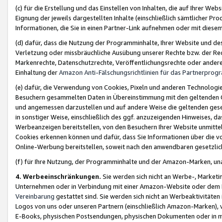
(c) für die Erstellung und das Einstellen von Inhalten, die auf Ihrer We
Eignung der jeweils dargestellten Inhalte (einschließlich sämtlicher 
Informationen, die Sie in einen Partner-Link aufnehmen oder mit diese
(d) dafür, dass die Nutzung der Programminhalte, Ihrer Website und des 
Verletzung oder missbräuchliche Ausübung unserer Rechte bzw. der Recht
Markenrechte, Datenschutzrechte, Veröffentlichungsrechte oder anderer
Einhaltung der
Amazon Anti-Fälschungsrichtlinien für das Partnerpro
(e) dafür, die Verwendung von Cookies, Pixeln und anderen Technologien
Besuchern gesammelten Daten in Übereinstimmung mit den geltenden Ge
und angemessen darzustellen und auf andere Weise die geltenden geset
in sonstiger Weise, einschließlich des ggf. anzuzeigenden Hinweises, d
Werbeanzeigen bereitstellen, von den Besuchern Ihrer Website unmitte
Cookies erkennen können und dafür, dass Sie Informationen über die v
Online-Werbung bereitstellen, soweit nach den anwendbaren gesetzlic
(f) für Ihre Nutzung, der Programminhalte und der Amazon-Marken, u
4. Werbeeinschränkungen.
Sie werden sich nicht an Werbe-, Market
Unternehmen oder in Verbindung mit einer Amazon-Website oder dem Pa
Vereinbarung
gestattet sind. Sie werden sich nicht an Werbeaktivitäten
Logos von uns oder unseren Partnern (einschließlich Amazon-Marken), 
E-Books, physischen Postsendungen, physischen Dokumenten oder in 