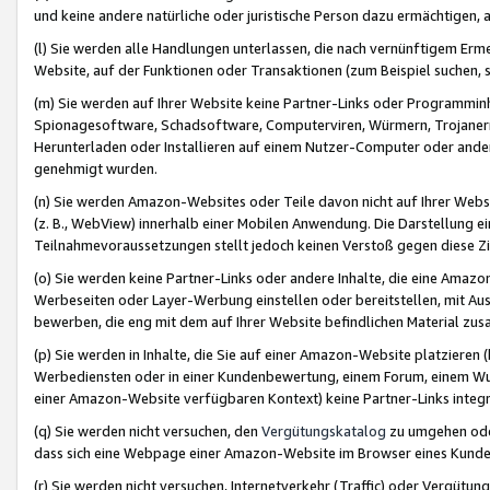
und keine andere natürliche oder juristische Person dazu ermächtigen, a
(l) Sie werden alle Handlungen unterlassen, die nach vernünftigem Erme
Website, auf der Funktionen oder Transaktionen (zum Beispiel suchen, s
(m) Sie werden auf Ihrer Website keine Partner-Links oder Programmin
Spionagesoftware, Schadsoftware, Computerviren, Würmern, Trojaner
Herunterladen oder Installieren auf einem Nutzer-Computer oder ande
genehmigt wurden.
(n) Sie werden Amazon-Websites oder Teile davon nicht auf Ihrer Websi
(z. B., WebView) innerhalb einer Mobilen Anwendung. Die Darstellung ein
Teilnahmevoraussetzungen stellt jedoch keinen Verstoß gegen diese Zif
(o) Sie werden keine Partner-Links oder andere Inhalte, die eine Am
Werbeseiten oder Layer-Werbung einstellen oder bereitstellen, mit Au
bewerben, die eng mit dem auf Ihrer Website befindlichen Material z
(p) Sie werden in Inhalte, die Sie auf einer Amazon-Website platzier
Werbediensten oder in einer Kundenbewertung, einem Forum, einem Wun
einer Amazon-Website verfügbaren Kontext) keine Partner-Links integr
(q) Sie werden nicht versuchen, den
Vergütungskatalog
zu umgehen oder
dass sich eine Webpage einer Amazon-Website im Browser eines Kunden 
(r) Sie werden nicht versuchen, Internetverkehr (Traffic) oder Vergü