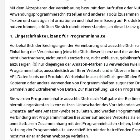
Mit dem Akzeptieren der Vereinbarung bzw. mit dem Aufrufen oder Nutz
Anwendungsprogrammierschnittstellen und anderer Tools (zusammen die
Texten und sonstigen Informationen und Inhalten in Bezug auf Produkte
nutzen können, erklären Sie sich damit einverstanden, an diese Lizenz 
1. Eingeschränkte Lizenz für Programminhalte
Vorbehaltlich der Bedingungen der Vereinbarung und ausschließlich z
Einhaltung der Vereinbarung (einschließlich dieser Lizenz und der ande
nicht übertragbare, nicht unterlizenzierbare, nicht exklusive, gebühren
anzuzeigen; (b) nur diejenigen der Amazon-Marken zu verwenden (wie in 
Programminhalte, ausschließlich auf Ihrer Website und in Übereinstimmu
API, Datenfeeds und Produkt-Werbeinhalte ausschließlich gemäß den Spe
Kopieren oder andere Verwenden von Programminhalten zugunsten Dri
Sammeln und Extrahieren von Daten. Zur Klarstellung: Zu den Program
Sie werden Programminhalte ausschließlich nach Maßgabe der Besti
hiermit eingeräumten Lizenz nutzen. Unbeschadet des Vorstehenden we
Umsätze auf eine Amazon-Website zu leiten, und werden Programminhal
Verbindung mit Programminhalten Besucher auf andere Websites als ein
unmittelbarem Zusammenhang mit den Programminhalten stehen, Links z
Nutzung der Programminhalte ausschließlich mit der betreffenden Pr
nicht mit einer anderen Webpage verlinken.