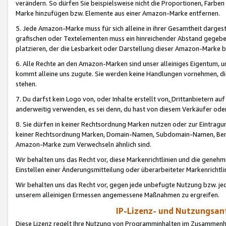
verändern. So dürfen Sie beispielsweise nicht die Proportionen, Farb
Marke hinzufügen bzw. Elemente aus einer Amazon-Marke entfernen.
5. Jede Amazon-Marke muss für sich alleine in ihrer Gesamtheit darge
grafischen oder Textelementen muss ein hinreichender Abstand gegebe
platzieren, der die Lesbarkeit oder Darstellung dieser Amazon-Marke b
6. Alle Rechte an den Amazon-Marken sind unser alleiniges Eigentum, 
kommt alleine uns zugute. Sie werden keine Handlungen vornehmen, 
stehen.
7. Du darfst kein Logo von, oder Inhalte erstellt von,
Drittanbietern au
anderweitig verwenden, es sei denn, du hast von diesem Verkäufer oder
8. Sie dürfen in keiner Rechtsordnung Marken nutzen oder zur Eintragu
keiner Rechtsordnung Marken, Domain-Namen, Subdomain-Namen, Benu
Amazon-Marke zum Verwechseln ähnlich sind.
Wir behalten uns das Recht vor, diese Markenrichtlinien und die gene
Einstellen einer Änderungsmitteilung oder überarbeiteter Markenricht
Wir behalten uns das Recht vor, gegen jede unbefugte Nutzung bzw. jede 
unserem alleinigen Ermessen angemessene Maßnahmen zu ergreifen.
IP-Lizenz- und Nutzungsan
Diese Lizenz regelt Ihre Nutzung von Programminhalten im Zusammen