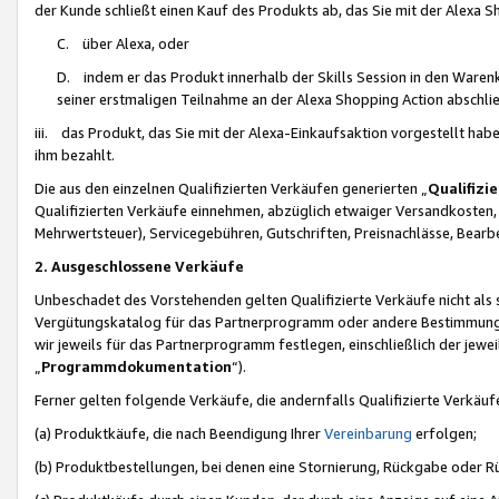
der Kunde schließt einen Kauf des Produkts ab, das Sie mit der Alexa 
C. über Alexa, oder
D. indem er das Produkt innerhalb der Skills Session in den Waren
seiner erstmaligen Teilnahme an der Alexa Shopping Action abschlie
iii. das Produkt, das Sie mit der Alexa-Einkaufsaktion vorgestellt ha
ihm bezahlt.
Die aus den einzelnen Qualifizierten Verkäufen generierten „
Qualifizi
Qualifizierten Verkäufe einnehmen, abzüglich etwaiger Versandkosten
Mehrwertsteuer), Servicegebühren, Gutschriften, Preisnachlässe, Bear
2. Ausgeschlossene Verkäufe
Unbeschadet des Vorstehenden gelten Qualifizierte Verkäufe nicht als
Vergütungskatalog für das Partnerprogramm oder andere Bestimmungen,
wir jeweils für das Partnerprogramm festlegen, einschließlich der jewe
„
Programmdokumentation
“).
Ferner gelten folgende Verkäufe, die andernfalls Qualifizierte Verkä
(a) Produktkäufe, die nach Beendigung Ihrer
Vereinbarung
erfolgen;
(b) Produktbestellungen, bei denen eine Stornierung, Rückgabe oder R