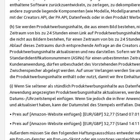
enthaltene Software zurückzuentwickeln, zu zerlegen, zu dekompilier
andere zugrunde liegende Komponenten (wie Modelle, Modellparameter
mit der Creators API, der PA API, Datenfeeds oder in den Produkt Werb
(h) Sie werden Produktwerbungsinhalte, die aus einem Bild bestehen, ni
Zeitraum von bis zu 24 Stunden einen Link auf Produktwerbungsinhalte
die nicht aus Bildern bestehen, für einen Zeitraum von bis zu 24 Stund
Ablauf dieses Zeitraums durch entsprechende Anfrage an die Creators 
Produktwerbungsinhalte aktualisieren und neu darstellen. Sofern wir Ih
Standardidentifikationsnummern (ASINs) für einen unbestimmten Zeitra
Kundenanwendung, dürfen unbeschadet des Vorstehenden Produktwerbu
Zwischenspeicher abgelegt werden. Auf unser Verlangen werden Sie un
die Produktwerbungsinhalte enthält oder nutzt, damit wir Ihre Einhalt
(i) Wenn Sie seltener als stündlich Produktwerbungsinhalte aus Datenfe
Anwendung angezeigten Produktwerbungsinhalte aktualisieren, werden 
Datums-/Uhrzeitstempel einfügen. Wenn Sie jedoch die in Ihrer Anwe
und aktualisiert haben, kann der Datumsteil des Stempels entfallen. Dies
• Preis auf [Amazon-Website einfügen]: [EUR/GBP] 32,77 (Stand 07.01.
• Preis auf [Amazon-Website einfügen]: [EUR/GBP] 32,77 (Stand 14:11 
Außerdem müssen Sie den folgenden Haftungsausschluss entweder neb
ein Pop-up-Fenster, ein Pop-up-Skript oder ein sonstiges vergleichba