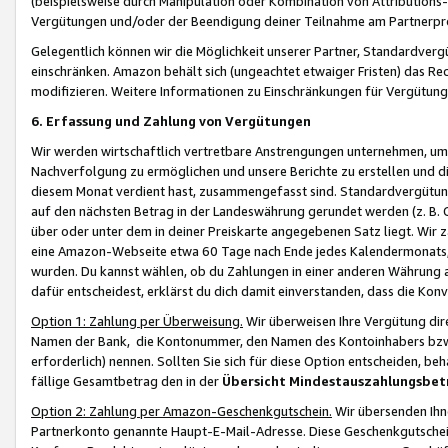
(beispielsweise durch Manipulation oder Kombination von Attributions-
Vergütungen und/oder der Beendigung deiner Teilnahme am Partnerp
Gelegentlich können wir die Möglichkeit unserer Partner, Standardv
einschränken. Amazon behält sich (ungeachtet etwaiger Fristen) das Re
modifizieren. Weitere Informationen zu Einschränkungen für Vergütung
6. Erfassung und Zahlung von Vergütungen
Wir werden wirtschaftlich vertretbare Anstrengungen unternehmen, um 
Nachverfolgung zu ermöglichen und unsere Berichte zu erstellen und di
diesem Monat verdient hast, zusammengefasst sind. Standardvergütung
auf den nächsten Betrag in der Landeswährung gerundet werden (z. B. C
über oder unter dem in deiner Preiskarte angegebenen Satz liegt. Wir
eine Amazon-Webseite etwa 60 Tage nach Ende jedes Kalendermonats, i
wurden. Du kannst wählen, ob du Zahlungen in einer anderen Währung
dafür entscheidest, erklärst du dich damit einverstanden, dass die K
Option 1: Zahlung per Überweisung.
Wir überweisen Ihre Vergütung dir
Namen der Bank, die Kontonummer, den Namen des Kontoinhabers bzw. a
erforderlich) nennen. Sollten Sie sich für diese Option entscheiden, be
fällige Gesamtbetrag den in der
Übersicht Mindestauszahlungsbet
Option 2: Zahlung per Amazon-Geschenkgutschein.
Wir übersenden Ihne
Partnerkonto genannte Haupt-E-Mail-Adresse. Diese Geschenkgutschei