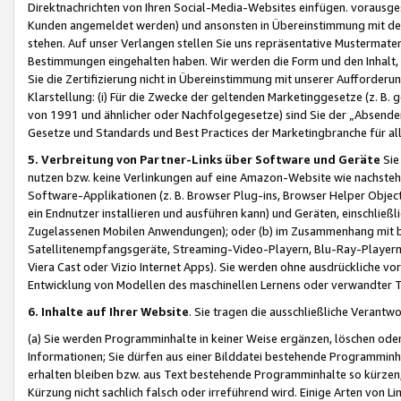
Direktnachrichten von Ihren Social-Media-Websites einfügen. vorausg
Kunden angemeldet werden) und ansonsten in Übereinstimmung mit der
stehen. Auf unser Verlangen stellen Sie uns repräsentative Mustermater
Bestimmungen eingehalten haben. Wir werden die Form und den Inhalt, di
Sie die Zertifizierung nicht in Übereinstimmung mit unserer Aufforderu
Klarstellung: (i) Für die Zwecke der geltenden Marketinggesetze (z. 
von 1991 und ähnlicher oder Nachfolgegesetze) sind Sie der „Absender“ j
Gesetze und Standards und Best Practices der Marketingbranche für 
5. Verbreitung von Partner-Links über Software und Geräte
Sie
nutzen bzw. keine Verlinkungen auf eine Amazon-Website wie nachsteh
Software-Applikationen (z. B. Browser Plug-ins, Browser Helper Objec
ein Endnutzer installieren und ausführen kann) und Geräten, einschlie
Zugelassenen Mobilen Anwendungen); oder (b) im Zusammenhang mit bzw.
Satellitenempfangsgeräte, Streaming-Video-Playern, Blu-Ray-Playern 
Viera Cast oder Vizio Internet Apps). Sie werden ohne ausdrückliche v
Entwicklung von Modellen des maschinellen Lernens oder verwandter 
6. Inhalte auf Ihrer Website
. Sie tragen die ausschließliche Verantwo
(a) Sie werden Programminhalte in keiner Weise ergänzen, löschen oder
Informationen; Sie dürfen aus einer Bilddatei bestehende Programminhal
erhalten bleiben bzw. aus Text bestehende Programminhalte so kürzen, 
Kürzung nicht sachlich falsch oder irreführend wird. Einige Arten von L