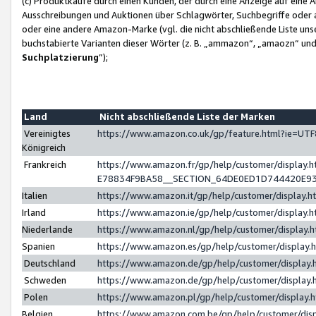
(c) Produktkäufe durch einen Kunden, der durch eine Anzeige auf eine 
Ausschreibungen und Auktionen über Schlagwörter, Suchbegriffe oder 
oder eine andere Amazon-Marke (vgl. die nicht abschließende Liste un
buchstabierte Varianten dieser Wörter (z. B. „ammazon“, „amaozn“ und „
Suchplatzierung
”);
Land
Nicht abschließende Liste der Marken
Vereinigtes
https://www.amazon.co.uk/gp/feature.html?ie=U
Königreich
Frankreich
https://www.amazon.fr/gp/help/customer/displa
E78834F9BA58__SECTION_64DE0ED1D744420E9
Italien
https://www.amazon.it/gp/help/customer/display
Irland
https://www.amazon.ie/gp/help/customer/displa
Niederlande
https://www.amazon.nl/gp/help/customer/display
Spanien
https://www.amazon.es/gp/help/customer/display
Deutschland
https://www.amazon.de/gp/help/customer/displa
Schweden
https://www.amazon.de/gp/help/customer/displa
Polen
https://www.amazon.pl/gp/help/customer/display
Belgien
https://www.amazon.com.be/gp/help/customer/d