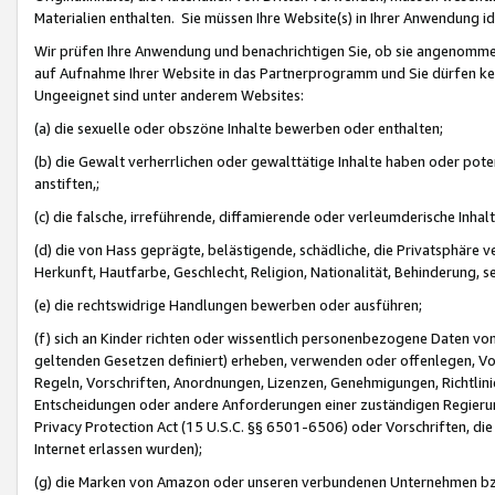
Materialien enthalten. Sie müssen Ihre Website(s) in Ihrer Anwendung ide
Wir prüfen Ihre Anwendung und benachrichtigen Sie, ob sie angenommen
auf Aufnahme Ihrer Website in das Partnerprogramm und Sie dürfen kei
Ungeeignet sind unter anderem Websites:
(a) die sexuelle oder obszöne Inhalte bewerben oder enthalten;
(b) die Gewalt verherrlichen oder gewalttätige Inhalte haben oder pot
anstiften,;
(c) die falsche, irreführende, diffamierende oder verleumderische Inha
(d) die von Hass geprägte, belästigende, schädliche, die Privatsphäre v
Herkunft, Hautfarbe, Geschlecht, Religion, Nationalität, Behinderung, 
(e) die rechtswidrige Handlungen bewerben oder ausführen;
(f) sich an Kinder richten oder wissentlich personenbezogene Daten vo
geltenden Gesetzen definiert) erheben, verwenden oder offenlegen, Vo
Regeln, Vorschriften, Anordnungen, Lizenzen, Genehmigungen, Richtlini
Entscheidungen oder andere Anforderungen einer zuständigen Regierung
Privacy Protection Act (15 U.S.C. §§ 6501-6506) oder Vorschriften, di
Internet erlassen wurden);
(g) die Marken von Amazon oder unseren verbundenen Unternehmen b