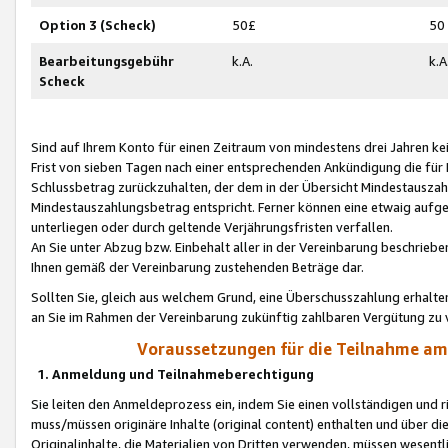
Option 3 (Scheck)
50£
50
Bearbeitungsgebühr
k.A.
k.A
Scheck
Sind auf Ihrem Konto für einen Zeitraum von mindestens drei Jahren kein
Frist von sieben Tagen nach einer entsprechenden Ankündigung die für
Schlussbetrag zurückzuhalten, der dem in der Übersicht Mindestausz
Mindestauszahlungsbetrag entspricht. Ferner können eine etwaig aufg
unterliegen oder durch geltende Verjährungsfristen verfallen.
An Sie unter Abzug bzw. Einbehalt aller in der Vereinbarung beschrieb
Ihnen gemäß der Vereinbarung zustehenden Beträge dar.
Sollten Sie, gleich aus welchem Grund, eine Überschusszahlung erhalte
an Sie im Rahmen der Vereinbarung zukünftig zahlbaren Vergütung zu 
Voraussetzungen für die Teilnahme a
1. Anmeldung und Teilnahmeberechtigung
Sie leiten den Anmeldeprozess ein, indem Sie einen vollständigen und 
muss/müssen originäre Inhalte (original content) enthalten und über d
Originalinhalte, die Materialien von Dritten verwenden, müssen wese