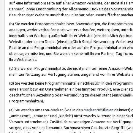
auf eine Informationsseite auf einer Amazon-Website, der nicht als Part
Bannern); ohne Einschränkung der Allgemeingültigkeit des Vorstehende
Besucher Ihrer Website unsichtbar, unlesbar oder unentzifferbar mache
(b) Sie werden Programminhalte bzw. Anwendungen, die Programminhalt
anzeigen, weder verkaufen noch weiterverkaufen, weitergeben, unterli
innerhalb von Werbung außerhalb Ihrer Website (einschließlich Werbun
Website oder einem Dienst (einschließlich Social Networking-Website
Rechte an den Programminhalten oder auf die Programminhalte an eine a
übertragen müssten, und Sie werden keine mit Ihrem Partner-Tag formati
Ihre Website ist.
(c) Sie werden Programminhalte, die nicht mehr auf einer Amazon-Websit
mehr zur Nutzung zur Verfügung stehen, umgehend von Ihrer Website e
(d) Sie werden keine Programminhalte, einschließlich in den Programmin
eine Person bzw. ein Unternehmen ein bestimmtes Produkt, eine Dienstle
geschäftlichen Beziehung oder Verbindung zu diesen steht (einschließli
Programminhalten).
(e) Sie werden Amazon-Marken (wie in den
Markenrichtlinien
definiert) 
„ammazon“, „amaozn“ und „kindel“) nicht zwecks Nutzung in einer Suc
Versuch unternehmen). Zusätzlich zu sonstigen Amazon zur Verfügung 
sorgen, dass von uns benannte Suchmaschinen Geschützte Begriffe (wie 