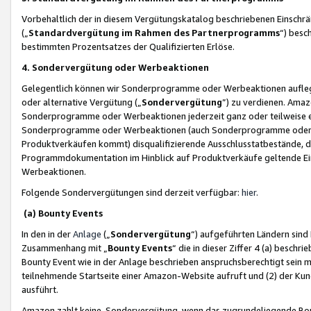
Vorbehaltlich der in diesem Vergütungskatalog beschriebenen Einschr
(„
Standardvergütung im Rahmen des Partnerprogramms
“) besc
bestimmten Prozentsatzes der Qualifizierten Erlöse.
4. Sondervergütung oder Werbeaktionen
Gelegentlich können wir Sonderprogramme oder Werbeaktionen auflegen,
oder alternative Vergütung („
Sondervergütung
”) zu verdienen. Amazo
Sonderprogramme oder Werbeaktionen jederzeit ganz oder teilweise einz
Sonderprogramme oder Werbeaktionen (auch Sonderprogramme oder We
Produktverkäufen kommt) disqualifizierende Ausschlusstatbestände, di
Programmdokumentation im Hinblick auf Produktverkäufe geltende E
Werbeaktionen.
Folgende Sondervergütungen sind derzeit verfügbar:
hier
.
(a) Bounty Events
In den in der
Anlage
(„
Sondervergütung
“) aufgeführten Ländern sind
Zusammenhang mit „
Bounty Events
“ die in dieser Ziffer 4 (a) besch
Bounty Event wie in der Anlage beschrieben anspruchsberechtigt sein mu
teilnehmende Startseite einer Amazon-Website aufruft und (2) der Kun
ausführt.
Amazon zahlt keine Sondervergütung, wenn das zugrundeliegende Boun