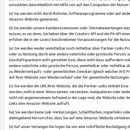
umzuleiten (einschließlich mit Hilfe von auf den Computern der Nutzer i
(s) Sie werden nicht durch Roboter, Softwareprogramme oder auf andere
Amazon-Website generieren.
(t) Sie werden unsere Kundenrezensionen oder Sternebewertungen wed
nutzen, es sei denn, Sie haben über die Creators API und die PA API e
erfüllen die in der Lizenz beschriebenen Voraussetzungen für die Nutzu
(u) Sie werden weder unmittelbar noch mittelbar über Partner-Links P
oder zu Nutzung durch eine andere natürliche oder juristische Person,
Geschäftspartnern nicht gestatten bzw. diese nicht dazu auffordern od
andere natürliche oder juristische Person, unmittelbar oder mittelbar
zu Wiederverkaufs- oder gewerblichen Zwecken (gleich welcher Art) 
auf Ihrer Website zum Wiederverkauf oder für gewerbliche Nutzungen 
(v) Sie werden die URL Ihrer Website, die die Partner-Links enthält b
werden, nicht in einer Weise tarnen, verstecken, manipulieren oder and
nicht mit angemessenem Aufwand in der Lage sind, die Website oder A
Links eine Amazon-Website aufruft.
(w) Sie werden keine Link-Verkürzungen, Schaltflächen, Hyperlinks ode
dahingehend hervorrufen, dass Sie auf eine Amazon-Website verlinken
(x) Auf unser Verlangen hin legen Sie uns eine schriftliche Bestätigung