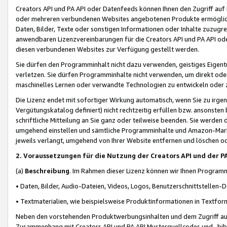
Creators API und PA API oder Datenfeeds können Ihnen den Zugriff auf D
oder mehreren verbundenen Websites angebotenen Produkte ermögliche
Daten, Bilder, Texte oder sonstigen Informationen oder Inhalte zuzugre
anwendbaren Lizenzvereinbarungen für die Creators API und PA API od
diesen verbundenen Websites zur Verfügung gestellt werden.
Sie dürfen den Programminhalt nicht dazu verwenden, geistiges Eigent
verletzen. Sie dürfen Programminhalte nicht verwenden, um direkt ode
maschinelles Lernen oder verwandte Technologien zu entwickeln oder zu
Die Lizenz endet mit sofortiger Wirkung automatisch, wenn Sie zu irg
Vergütungskatalog definiert) nicht rechtzeitig erfüllen bzw. ansonsten
schriftliche Mitteilung an Sie ganz oder teilweise beenden. Sie werden
umgehend einstellen und sämtliche Programminhalte und Amazon-Marke
jeweils verlangt, umgehend von Ihrer Website entfernen und löschen od
2. Voraussetzungen für die Nutzung der Creators API und der P
(a)
Beschreibung
. Im Rahmen dieser Lizenz können wir Ihnen Programmi
• Daten, Bilder, Audio-Dateien, Videos, Logos, Benutzerschnittstellen-
• Textmaterialien, wie beispielsweise Produktinformationen in Textfor
Neben den vorstehenden Produktwerbungsinhalten und dem Zugriff auf 
Zusammenhang mit Creators API und PA API Musterquellcodes und -bibli