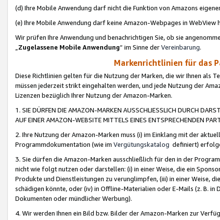
(d) Ihre Mobile Anwendung darf nicht die Funktion von Amazons eige
(e) Ihre Mobile Anwendung darf keine Amazon-Webpages in WebView 
Wir prüfen Ihre Anwendung und benachrichtigen Sie, ob sie angenomm
„
Zugelassene Mobile Anwendung
“ im Sinne der
Vereinbarung
.
Markenrichtlinien für das 
Diese Richtlinien gelten für die Nutzung der Marken, die wir Ihnen als 
müssen jederzeit strikt eingehalten werden, und jede Nutzung der Ama
Lizenzen bezüglich Ihrer Nutzung der Amazon-Marken.
1. SIE DÜRFEN DIE AMAZON-MARKEN AUSSCHLIESSLICH DURCH DARS
AUF EINER AMAZON-WEBSITE MITTELS EINES ENTSPRECHENDEN PART
2. Ihre Nutzung der Amazon-Marken muss (i) im Einklang mit der aktuells
Programmdokumentation (wie im
Vergütungskatalog
definiert) erfolg
3. Sie dürfen die Amazon-Marken ausschließlich für den in der Progr
nicht wie folgt nutzen oder darstellen: (i) in einer Weise, die ein Spo
Produkte und Dienstleistungen zu verunglimpfen, (iii) in einer Weise
schädigen könnte, oder (iv) in Offline-Materialien oder E-Mails (z. B.
Dokumenten oder mündlicher Werbung).
4. Wir werden Ihnen ein Bild bzw. Bilder der Amazon-Marken zur Verfüg