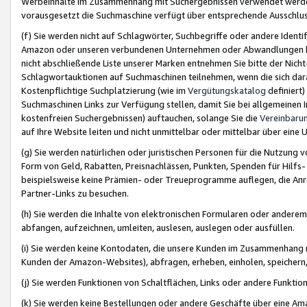
Werbeinhalte im Zusammenhang mit Suchergebnissen verwendet werden,
vorausgesetzt die Suchmaschine verfügt über entsprechende Ausschlu
(f) Sie werden nicht auf Schlagwörter, Suchbegriffe oder andere Ident
Amazon oder unseren verbundenen Unternehmen oder Abwandlungen bzw
nicht abschließende Liste unserer Marken entnehmen Sie bitte der Nich
Schlagwortauktionen auf Suchmaschinen teilnehmen, wenn die sich da
Kostenpflichtige Suchplatzierung (wie im
Vergütungskatalog
definiert
Suchmaschinen Links zur Verfügung stellen, damit Sie bei allgemeinen I
kostenfreien Suchergebnissen) auftauchen, solange Sie die
Vereinbaru
auf Ihre Website leiten und nicht unmittelbar oder mittelbar über eine
(g) Sie werden natürlichen oder juristischen Personen für die Nutzung 
Form von Geld, Rabatten, Preisnachlässen, Punkten, Spenden für Hilfs
beispielsweise keine Prämien- oder Treueprogramme auflegen, die Anrei
Partner-Links zu besuchen.
(h) Sie werden die Inhalte von elektronischen Formularen oder anderem M
abfangen, aufzeichnen, umleiten, auslesen, auslegen oder ausfüllen.
(i) Sie werden keine Kontodaten, die unsere Kunden im Zusammenhang 
Kunden der Amazon-Websites), abfragen, erheben, einholen, speichern,
(j) Sie werden Funktionen von Schaltflächen, Links oder andere Funkti
(k) Sie werden keine Bestellungen oder andere Geschäfte über eine Ama