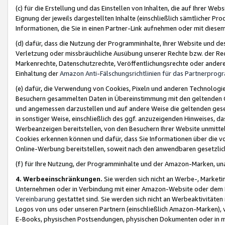
(c) für die Erstellung und das Einstellen von Inhalten, die auf Ihrer We
Eignung der jeweils dargestellten Inhalte (einschließlich sämtlicher 
Informationen, die Sie in einen Partner-Link aufnehmen oder mit diese
(d) dafür, dass die Nutzung der Programminhalte, Ihrer Website und des 
Verletzung oder missbräuchliche Ausübung unserer Rechte bzw. der Recht
Markenrechte, Datenschutzrechte, Veröffentlichungsrechte oder anderer
Einhaltung der
Amazon Anti-Fälschungsrichtlinien für das Partnerpro
(e) dafür, die Verwendung von Cookies, Pixeln und anderen Technologien
Besuchern gesammelten Daten in Übereinstimmung mit den geltenden Ge
und angemessen darzustellen und auf andere Weise die geltenden geset
in sonstiger Weise, einschließlich des ggf. anzuzeigenden Hinweises, d
Werbeanzeigen bereitstellen, von den Besuchern Ihrer Website unmitte
Cookies erkennen können und dafür, dass Sie Informationen über die v
Online-Werbung bereitstellen, soweit nach den anwendbaren gesetzlic
(f) für Ihre Nutzung, der Programminhalte und der Amazon-Marken, u
4. Werbeeinschränkungen.
Sie werden sich nicht an Werbe-, Market
Unternehmen oder in Verbindung mit einer Amazon-Website oder dem Pa
Vereinbarung
gestattet sind. Sie werden sich nicht an Werbeaktivitäten
Logos von uns oder unseren Partnern (einschließlich Amazon-Marken), 
E-Books, physischen Postsendungen, physischen Dokumenten oder in 