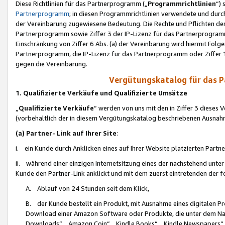
Diese Richtlinien für das Partnerprogramm („
Programmrichtlinien
“)
Partnerprogramm
; in diesen Programmrichtlinien verwendete und durch
der Vereinbarung zugewiesene Bedeutung. Die Rechte und Pflichten de
Partnerprogramm sowie Ziffer 3 der IP-Lizenz für das Partnerprogram
Einschränkung von Ziffer 6 Abs. (a) der Vereinbarung wird hiermit Fol
Partnerprogramm, die IP-Lizenz für das Partnerprogramm oder Ziffer 1
gegen die Vereinbarung.
Vergütungskatalog für das 
1. Qualifizierte Verkäufe und Qualifizierte Umsätze
„
Qualifizierte Verkäufe
“ werden von uns mit den in Ziffer 3 diese
(vorbehaltlich der in diesem Vergütungskatalog beschriebenen Ausnah
(a) Partner- Link auf Ihrer Site
:
i. ein Kunde durch Anklicken eines auf Ihrer Website platzierten Part
ii. während einer einzigen Internetsitzung eines der nachstehend unter (i)
Kunde den Partner-Link anklickt und mit dem zuerst eintretenden der f
A. Ablauf von 24 Stunden seit dem Klick,
B. der Kunde bestellt ein Produkt, mit Ausnahme eines digitalen P
Download einer Amazon Software oder Produkte, die unter dem N
Downloads“, „Amazon Coin“, „Kindle Books“, „Kindle Newspapers“, „