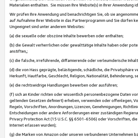
Materialien enthalten. Sie müssen Ihre Website(s) in Ihrer Anwendung ide
Wir prüfen Ihre Anwendung und benachrichtigen Sie, ob sie angenommen
auf Aufnahme Ihrer Website in das Partnerprogramm und Sie dürfen kei
Ungeeignet sind unter anderem Websites:
(a) die sexuelle oder obszöne Inhalte bewerben oder enthalten;
(b) die Gewalt verherrlichen oder gewalttätige Inhalte haben oder pot
anstiften,;
(c) die falsche, irreführende, diffamierende oder verleumderische Inha
(d) die von Hass geprägte, belästigende, schädliche, die Privatsphäre v
Herkunft, Hautfarbe, Geschlecht, Religion, Nationalität, Behinderung, 
(e) die rechtswidrige Handlungen bewerben oder ausführen;
(f) sich an Kinder richten oder wissentlich personenbezogene Daten vo
geltenden Gesetzen definiert) erheben, verwenden oder offenlegen, Vo
Regeln, Vorschriften, Anordnungen, Lizenzen, Genehmigungen, Richtlini
Entscheidungen oder andere Anforderungen einer zuständigen Regierung
Privacy Protection Act (15 U.S.C. §§ 6501-6506) oder Vorschriften, di
Internet erlassen wurden);
(g) die Marken von Amazon oder unseren verbundenen Unternehmen b