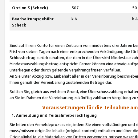
Option 3 (Scheck)
50£
50
Bearbeitungsgebühr
k.A.
k.A
Scheck
Sind auf Ihrem Konto für einen Zeitraum von mindestens drei Jahren kein
Frist von sieben Tagen nach einer entsprechenden Ankündigung die für
Schlussbetrag zurückzuhalten, der dem in der Übersicht Mindestausz
Mindestauszahlungsbetrag entspricht. Ferner können eine etwaig aufg
unterliegen oder durch geltende Verjährungsfristen verfallen.
An Sie unter Abzug bzw. Einbehalt aller in der Vereinbarung beschrieb
Ihnen gemäß der Vereinbarung zustehenden Beträge dar.
Sollten Sie, gleich aus welchem Grund, eine Überschusszahlung erhalte
an Sie im Rahmen der Vereinbarung zukünftig zahlbaren Vergütung zu 
Voraussetzungen für die Teilnahme a
1. Anmeldung und Teilnahmeberechtigung
Sie leiten den Anmeldeprozess ein, indem Sie einen vollständigen und 
muss/müssen originäre Inhalte (original content) enthalten und über d
Originalinhalte, die Materialien von Dritten verwenden, müssen wese