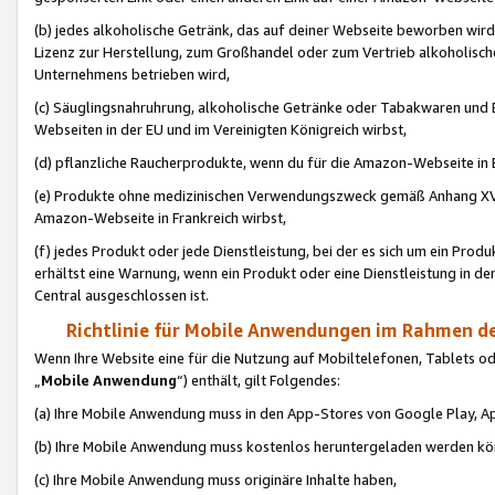
(b) jedes alkoholische Getränk, das auf deiner Webseite beworben wird
Lizenz zur Herstellung, zum Großhandel oder zum Vertrieb alkoholisch
Unternehmens betrieben wird,
(c) Säuglingsnahruhrung, alkoholische Getränke oder Tabakwaren und E
Webseiten in der EU und im Vereinigten Königreich wirbst,
(d) pflanzliche Raucherprodukte, wenn du für die Amazon-Webseite in B
(e) Produkte ohne medizinischen Verwendungszweck gemäß Anhang XVI 
Amazon-Webseite in Frankreich wirbst,
(f) jedes Produkt oder jede Dienstleistung, bei der es sich um ein Prod
erhältst eine Warnung, wenn ein Produkt oder eine Dienstleistung in de
Central ausgeschlossen ist.
Richtlinie für Mobile Anwendungen im Rahmen de
Wenn Ihre Website eine für die Nutzung auf Mobiltelefonen, Tablets 
„
Mobile Anwendung
“) enthält, gilt Folgendes:
(a) Ihre Mobile Anwendung muss in den App-Stores von Google Play, A
(b) Ihre Mobile Anwendung muss kostenlos heruntergeladen werden könn
(c) Ihre Mobile Anwendung muss originäre Inhalte haben,