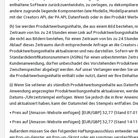
enthaltene Software zurückzuentwickeln, zu zerlegen, zu dekompilier
andere zugrunde liegende Komponenten (wie Modelle, Modellparameter
mit der Creators API, der PA API, Datenfeeds oder in den Produkt Werb
(h) Sie werden Produktwerbungsinhalte, die aus einem Bild bestehen, ni
Zeitraum von bis zu 24 Stunden einen Link auf Produktwerbungsinhalte
die nicht aus Bildern bestehen, für einen Zeitraum von bis zu 24 Stund
Ablauf dieses Zeitraums durch entsprechende Anfrage an die Creators 
Produktwerbungsinhalte aktualisieren und neu darstellen. Sofern wir Ih
Standardidentifikationsnummern (ASINs) für einen unbestimmten Zeitra
Kundenanwendung, dürfen unbeschadet des Vorstehenden Produktwerbu
Zwischenspeicher abgelegt werden. Auf unser Verlangen werden Sie un
die Produktwerbungsinhalte enthält oder nutzt, damit wir Ihre Einhalt
(i) Wenn Sie seltener als stündlich Produktwerbungsinhalte aus Datenfe
Anwendung angezeigten Produktwerbungsinhalte aktualisieren, werden 
Datums-/Uhrzeitstempel einfügen. Wenn Sie jedoch die in Ihrer Anwe
und aktualisiert haben, kann der Datumsteil des Stempels entfallen. Dies
• Preis auf [Amazon-Website einfügen]: [EUR/GBP] 32,77 (Stand 07.01.
• Preis auf [Amazon-Website einfügen]: [EUR/GBP] 32,77 (Stand 14:11 
Außerdem müssen Sie den folgenden Haftungsausschluss entweder neb
ein Pop-up-Fenster, ein Pop-up-Skript oder ein sonstiges vergleichba