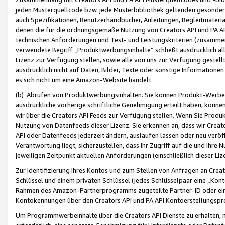
jeden Musterquellcode bzw. jede Musterbibliothek geltenden gesonder
auch Spezifikationen, Benutzerhandbücher, Anleitungen, Begleitmaterial
denen die für die ordnungsgemäße Nutzung von Creators API und PA A
technischen Anforderungen und Test- und Leistungskriterien (zusammen
verwendete Begriff „Produktwerbungsinhalte“ schließt ausdrücklich al
Lizenz zur Verfügung stellen, sowie alle von uns zur Verfügung gestel
ausdrücklich nicht auf Daten, Bilder, Texte oder sonstige Informatione
es sich nicht um eine Amazon-Website handelt.
(b) Abrufen von Produktwerbungsinhalten. Sie können Produkt-Werbein
ausdrückliche vorherige schriftliche Genehmigung erteilt haben, könn
wir über die Creators API Feeds zur Verfügung stellen. Wenn Sie Produk
Nutzung von Datenfeeds dieser Lizenz. Sie erkennen an, dass wir Creat
API oder Datenfeeds jederzeit ändern, auslaufen lassen oder neu veröffe
Verantwortung liegt, sicherzustellen, dass Ihr Zugriff auf die und Ihr
jeweiligen Zeitpunkt aktuellen Anforderungen (einschließlich dieser Liz
Zur Identifizierung Ihres Kontos und zum Stellen von Anfragen an Crea
Schlüssel und einem privaten Schlüssel (jedes Schlüsselpaar eine „Kon
Rahmen des Amazon-Partnerprogramms zugeteilte Partner-ID oder ein
Kontokennungen über den Creators API und PA API Kontoerstellungspro
Um Programmwerbeinhalte über die Creators API Dienste zu erhalten, m