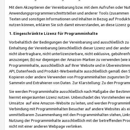
Mit dem Akzeptieren der Vereinbarung bzw. mit dem Aufrufen oder Nutz
Anwendungsprogrammierschnittstellen und anderer Tools (zusammen die
Texten und sonstigen Informationen und Inhalten in Bezug auf Produkte
nutzen können, erklären Sie sich damit einverstanden, an diese Lizenz 
1. Eingeschränkte Lizenz für Programminhalte
Vorbehaltlich der Bedingungen der Vereinbarung und ausschließlich z
Einhaltung der Vereinbarung (einschließlich dieser Lizenz und der ande
nicht übertragbare, nicht unterlizenzierbare, nicht exklusive, gebühren
anzuzeigen; (b) nur diejenigen der Amazon-Marken zu verwenden (wie in 
Programminhalte, ausschließlich auf Ihrer Website und in Übereinstimmu
API, Datenfeeds und Produkt-Werbeinhalte ausschließlich gemäß den Spe
Kopieren oder andere Verwenden von Programminhalten zugunsten Dri
Sammeln und Extrahieren von Daten. Zur Klarstellung: Zu den Program
Sie werden Programminhalte ausschließlich nach Maßgabe der Besti
hiermit eingeräumten Lizenz nutzen. Unbeschadet des Vorstehenden we
Umsätze auf eine Amazon-Website zu leiten, und werden Programminhal
Verbindung mit Programminhalten Besucher auf andere Websites als ein
unmittelbarem Zusammenhang mit den Programminhalten stehen, Links z
Nutzung der Programminhalte ausschließlich mit der betreffenden Pr
nicht mit einer anderen Webpage verlinken.