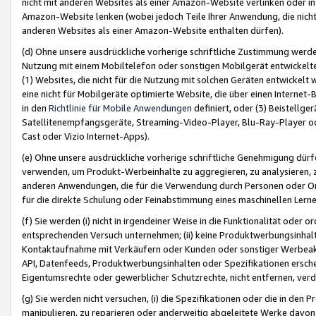
nicht mit anderen Websites als einer Amazon-Website verlinken oder i
Amazon-Website lenken (wobei jedoch Teile Ihrer Anwendung, die nich
anderen Websites als einer Amazon-Website enthalten dürfen).
(d) Ohne unsere ausdrückliche vorherige schriftliche Zustimmung werd
Nutzung mit einem Mobiltelefon oder sonstigen Mobilgerät entwickelt
(1) Websites, die nicht für die Nutzung mit solchen Geräten entwickelt
eine nicht für Mobilgeräte optimierte Website, die über einen Interne
in den
Richtlinie für Mobile Anwendungen
definiert, oder (3) Beistellge
Satellitenempfangsgeräte, Streaming-Video-Player, Blu-Ray-Player ode
Cast oder Vizio Internet-Apps).
(e) Ohne unsere ausdrückliche vorherige schriftliche Genehmigung dürfe
verwenden, um Produkt-Werbeinhalte zu aggregieren, zu analysieren, 
anderen Anwendungen, die für die Verwendung durch Personen oder Or
für die direkte Schulung oder Feinabstimmung eines maschinellen Lern
(f) Sie werden (i) nicht in irgendeiner Weise in die Funktionalität ode
entsprechenden Versuch unternehmen; (ii) keine Produktwerbungsinha
Kontaktaufnahme mit Verkäufern oder Kunden oder sonstiger Werbeaktiv
API, Datenfeeds, Produktwerbungsinhalten oder Spezifikationen erschei
Eigentumsrechte oder gewerblicher Schutzrechte, nicht entfernen, verd
(g) Sie werden nicht versuchen, (i) die Spezifikationen oder die in de
manipulieren, zu reparieren oder anderweitig abgeleitete Werke davon z