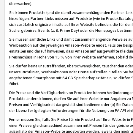
überwachen).
Sie können Produkte (und die damit zusammenhängenden Partner-Links)
hinzufügen. Partner-Links müssen auf Produkte (wie im Produktkatalog de
sich zusätzlich originäre Inhalte auf Ihrer Website befinden, die für 
Suchergebnisse, Events (z. B. Prime Day) oder die Homepages bestimmte
Sie müssen sämtliche Links und damit zusammenhängende Verweise auf z
Werbeaktion auf der jeweiligen Amazon-Website endet. Falls Sie beisp
einstellen und darauf hinweisen, dass Amazon auf ausgewählte Kleidun
Preisnachlass in Höhe von 15 % von Ihrer Website entfernen, sobald di
Sie dürfen keine unzutreffenden, überschwänglichen, täuschenden od
unsere Richtlinien, Werbeaktionen oder Preise aufstellen. Stellen Sie 
angebotenen Smartphone mit 64 GB Speicherkapazität ein, so dürfen S
führt.
Die Preise und die Verfügbarkeit von Produkten können Veränderungen 
Produkte ändern können, dürfen Sie auf Ihrer Website nur Angaben zu P
Preisen und Verfügbarkeit dargestellt sind bedienen oder (b) Sie Daten
der Lizenz festgelegten Anforderungen für die Nutzung von PA API einh
Ferner müssen Sie, falls Sie Preise für ein Produkt auf Ihrer Website in 
einer Preisvergleichsmaschine) zusammen mit Preisen für das gleiche o
außerhalb der Amazon-Website angeboten werden, jeweils den niedrigst