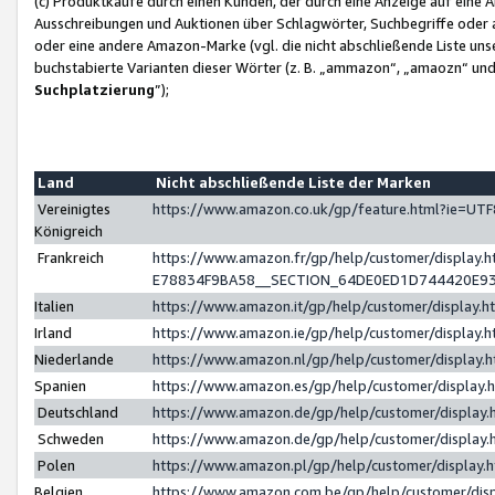
(c) Produktkäufe durch einen Kunden, der durch eine Anzeige auf eine 
Ausschreibungen und Auktionen über Schlagwörter, Suchbegriffe oder 
oder eine andere Amazon-Marke (vgl. die nicht abschließende Liste un
buchstabierte Varianten dieser Wörter (z. B. „ammazon“, „amaozn“ und „
Suchplatzierung
”);
Land
Nicht abschließende Liste der Marken
Vereinigtes
https://www.amazon.co.uk/gp/feature.html?ie=U
Königreich
Frankreich
https://www.amazon.fr/gp/help/customer/displa
E78834F9BA58__SECTION_64DE0ED1D744420E9
Italien
https://www.amazon.it/gp/help/customer/display
Irland
https://www.amazon.ie/gp/help/customer/displa
Niederlande
https://www.amazon.nl/gp/help/customer/display
Spanien
https://www.amazon.es/gp/help/customer/display
Deutschland
https://www.amazon.de/gp/help/customer/displa
Schweden
https://www.amazon.de/gp/help/customer/displa
Polen
https://www.amazon.pl/gp/help/customer/display
Belgien
https://www.amazon.com.be/gp/help/customer/d