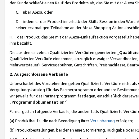
der Kunde schließt einen Kauf des Produkts ab, das Sie mit der Alexa 
C. über Alexa, oder
D. indem er das Produkt innerhalb der Skills Session in den Waren
seiner erstmaligen Teilnahme an der Alexa Shopping Action abschlie
iii. das Produkt, das Sie mit der Alexa-Einkaufsaktion vorgestellt ha
ihm bezahlt.
Die aus den einzelnen Qualifizierten Verkäufen generierten „
Qualifizi
Qualifizierten Verkäufe einnehmen, abzüglich etwaiger Versandkosten
Mehrwertsteuer), Servicegebühren, Gutschriften, Preisnachlässe, Bear
2. Ausgeschlossene Verkäufe
Unbeschadet des Vorstehenden gelten Qualifizierte Verkäufe nicht als
Vergütungskatalog für das Partnerprogramm oder andere Bestimmungen,
wir jeweils für das Partnerprogramm festlegen, einschließlich der jewe
„
Programmdokumentation
“).
Ferner gelten folgende Verkäufe, die andernfalls Qualifizierte Verkä
(a) Produktkäufe, die nach Beendigung Ihrer
Vereinbarung
erfolgen;
(b) Produktbestellungen, bei denen eine Stornierung, Rückgabe oder R