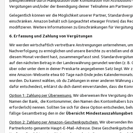
(beispielsweise durch Manipulation oder Kombination von Attributions-
Vergütungen und/oder der Beendigung deiner Teilnahme am Partnerp
Gelegentlich können wir die Möglichkeit unserer Partner, Standardv
einschränken. Amazon behält sich (ungeachtet etwaiger Fristen) das Re
modifizieren. Weitere Informationen zu Einschränkungen für Vergütung
6. Erfassung und Zahlung von Vergütungen
Wir werden wirtschaftlich vertretbare Anstrengungen unternehmen, um 
Nachverfolgung zu ermöglichen und unsere Berichte zu erstellen und di
diesem Monat verdient hast, zusammengefasst sind. Standardvergütung
auf den nächsten Betrag in der Landeswährung gerundet werden (z. B. C
über oder unter dem in deiner Preiskarte angegebenen Satz liegt. Wir
eine Amazon-Webseite etwa 60 Tage nach Ende jedes Kalendermonats, i
wurden. Du kannst wählen, ob du Zahlungen in einer anderen Währung
dafür entscheidest, erklärst du dich damit einverstanden, dass die K
Option 1: Zahlung per Überweisung.
Wir überweisen Ihre Vergütung dir
Namen der Bank, die Kontonummer, den Namen des Kontoinhabers bzw. a
erforderlich) nennen. Sollten Sie sich für diese Option entscheiden, be
fällige Gesamtbetrag den in der
Übersicht Mindestauszahlungsbet
Option 2: Zahlung per Amazon-Geschenkgutschein.
Wir übersenden Ihne
Partnerkonto genannte Haupt-E-Mail-Adresse. Diese Geschenkgutschei