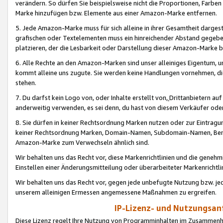
verändern. So dürfen Sie beispielsweise nicht die Proportionen, Farb
Marke hinzufügen bzw. Elemente aus einer Amazon-Marke entfernen.
5. Jede Amazon-Marke muss für sich alleine in ihrer Gesamtheit darge
grafischen oder Textelementen muss ein hinreichender Abstand gegebe
platzieren, der die Lesbarkeit oder Darstellung dieser Amazon-Marke b
6. Alle Rechte an den Amazon-Marken sind unser alleiniges Eigentum, 
kommt alleine uns zugute. Sie werden keine Handlungen vornehmen, 
stehen.
7. Du darfst kein Logo von, oder Inhalte erstellt von,
Drittanbietern au
anderweitig verwenden, es sei denn, du hast von diesem Verkäufer oder
8. Sie dürfen in keiner Rechtsordnung Marken nutzen oder zur Eintragu
keiner Rechtsordnung Marken, Domain-Namen, Subdomain-Namen, Benu
Amazon-Marke zum Verwechseln ähnlich sind.
Wir behalten uns das Recht vor, diese Markenrichtlinien und die gene
Einstellen einer Änderungsmitteilung oder überarbeiteter Markenricht
Wir behalten uns das Recht vor, gegen jede unbefugte Nutzung bzw. jede 
unserem alleinigen Ermessen angemessene Maßnahmen zu ergreifen.
IP-Lizenz- und Nutzungsan
Diese Lizenz regelt Ihre Nutzung von Programminhalten im Zusammen