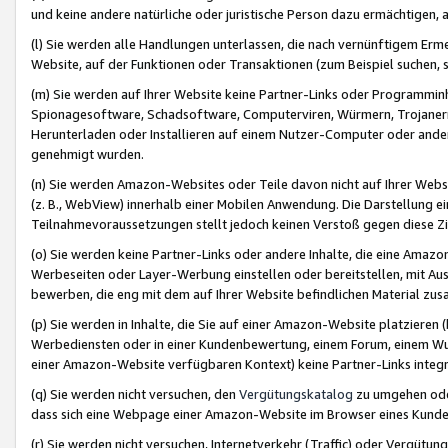
und keine andere natürliche oder juristische Person dazu ermächtigen, a
(l) Sie werden alle Handlungen unterlassen, die nach vernünftigem Erme
Website, auf der Funktionen oder Transaktionen (zum Beispiel suchen, s
(m) Sie werden auf Ihrer Website keine Partner-Links oder Programmin
Spionagesoftware, Schadsoftware, Computerviren, Würmern, Trojaner
Herunterladen oder Installieren auf einem Nutzer-Computer oder ande
genehmigt wurden.
(n) Sie werden Amazon-Websites oder Teile davon nicht auf Ihrer Websi
(z. B., WebView) innerhalb einer Mobilen Anwendung. Die Darstellung ein
Teilnahmevoraussetzungen stellt jedoch keinen Verstoß gegen diese Zif
(o) Sie werden keine Partner-Links oder andere Inhalte, die eine Am
Werbeseiten oder Layer-Werbung einstellen oder bereitstellen, mit Au
bewerben, die eng mit dem auf Ihrer Website befindlichen Material z
(p) Sie werden in Inhalte, die Sie auf einer Amazon-Website platzier
Werbediensten oder in einer Kundenbewertung, einem Forum, einem Wun
einer Amazon-Website verfügbaren Kontext) keine Partner-Links integr
(q) Sie werden nicht versuchen, den
Vergütungskatalog
zu umgehen oder
dass sich eine Webpage einer Amazon-Website im Browser eines Kunden 
(r) Sie werden nicht versuchen, Internetverkehr (Traffic) oder Vergü