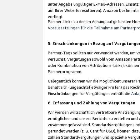
unter Angabe ungültiger E-Mail-Adressen, Einsatz
auf Ihrer Website resultieren). Amazon bestimmt i
vorliegt.
Partner-Links zu den im Anhang aufgeführten Hom
Voraussetzungen für die Teilnahme am Partnerp
5. Einschränkungen in Bezug auf Vergütunge
Partner-Tags sollten nur verwendet werden, um von 
versuchst, Vergütungen sowohl vom Amazon Partn
oder Kombination von Attributions-Links), könne
Partnerprogramm.
Gelegentlich können wir die Möglichkeit unsere
behält sich (ungeachtet etwaiger Fristen) das Rec
Einschränkungen für Vergütungen enthält die
Anla
6. Erfassung und Zahlung von Vergütungen
Wir werden wirtschaftlich vertretbare Anstrengu
ermöglichen und unsere Berichte zu erstellen und 
zusammengefasst sind. Standardvergütungen und s
gerundet werden (z. B. Cent für USD), können dazu
zahlen Standardvergütungen und spezielle Vergüt