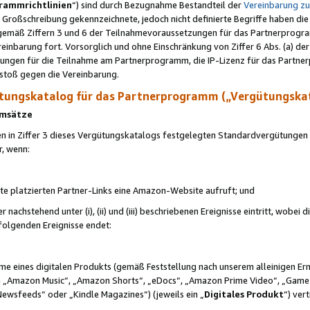
rammrichtlinien
“) sind durch Bezugnahme Bestandteil der
Vereinbarung z
Großschreibung gekennzeichnete, jedoch nicht definierte Begriffe haben die
 gemäß Ziffern 3 und 6 der Teilnahmevoraussetzungen für das Partnerprogram
nbarung fort. Vorsorglich und ohne Einschränkung von Ziffer 6 Abs. (a) der
ungen für die Teilnahme am Partnerprogramm, die IP-Lizenz für das Partner
rstoß gegen die Vereinbarung.
ungskatalog für das Partnerprogramm („Vergütungska
 Umsätze
n in Ziffer 3 dieses Vergütungskatalogs festgelegten Standardvergütungen v
r, wenn:
ite platzierten Partner-Links eine Amazon-Website aufruft; und
r nachstehend unter (i), (ii) und (iii) beschriebenen Ereignisse eintritt, wobe
 folgenden Ereignisse endet:
hme eines digitalen Produkts (gemäß Feststellung nach unserem alleinigen 
 „Amazon Music“, „Amazon Shorts“, „eDocs“, „Amazon Prime Video“, „Game
Newsfeeds“ oder „Kindle Magazines“) (jeweils ein „
Digitales Produkt
“) ver