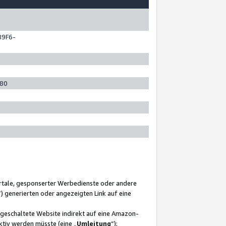
89F6-
280
ortale, gesponserter Werbedienste oder andere
“) generierten oder angezeigten Link auf eine
ngeschaltete Website indirekt auf eine Amazon-
ktiv werden müsste (eine „
Umleitung
“);