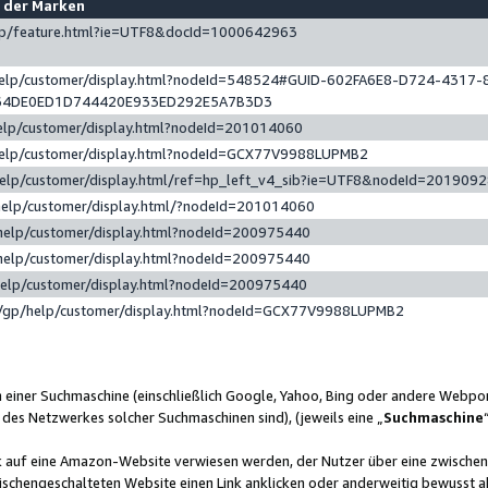
e der Marken
gp/feature.html?ie=UTF8&docId=1000642963
help/customer/display.html?nodeId=548524#GUID-602FA6E8-D724-4317-
64DE0ED1D744420E933ED292E5A7B3D3
elp/customer/display.html?nodeId=201014060
help/customer/display.html?nodeId=GCX77V9988LUPMB2
help/customer/display.html/ref=hp_left_v4_sib?ie=UTF8&nodeId=201909
help/customer/display.html/?nodeId=201014060
help/customer/display.html?nodeId=200975440
help/customer/display.html?nodeId=200975440
help/customer/display.html?nodeId=200975440
/gp/help/customer/display.html?nodeId=GCX77V9988LUPMB2
n einer Suchmaschine (einschließlich Google, Yahoo, Bing oder andere Webp
 des Netzwerkes solcher Suchmaschinen sind), (jeweils eine „
Suchmaschine
nk auf eine Amazon-Website verwiesen werden, der Nutzer über eine zwische
ischengeschalteten Website einen Link anklicken oder anderweitig bewusst a