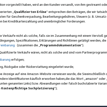
ktion vorgestellt haben, wird an den Kunden versandt, von ihm gestreamt od
erierten „
Qualifizierten Erlöse
“ entsprechen den Beträgen, die wir tatsäch
sten für Geschenkverpackung, Bearbeitungsgebühren, Steuern (z. B. Umsatz-
en bei Kreditkartenzahlung und uneinbringlicher Forderungen.
e Verkäufe nicht als solche, falls sie im Zusammenhang mit einem Verstoß 
ungen, Spezifikationen, Erklärungen und Richtlinien getätigt werden, die 
reinbarung
(zusammen die „
Programmdokumentation
“).
 Qualifizierte Verkäufe wären, nicht als solche und sind vom Partnerprogra
nbarung
erfolgen;
ung, Rückgabe oder Rückerstattung eingeleitet wurde;
ine Anzeige auf eine Amazon-Website verwiesen wurde, die Sieeinschließlich
ndere Identifikatoren käuflich erworben haben,die das Wort „amazon“ oder 
e unten genannten Links) bzw. Abwandlungen oder falsch buchstabierte Varia
e Kostenpflichtige Suchplatzierung
”);