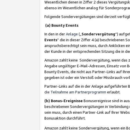
Wesentlichen denen in Ziffer 2 dieses Vergütung
ebenso im Wesentlichen analog für Sonderprogr
Folgende Sondervergütungen sind derzeit verfüg
(a) Bounty Events
In den in der
Anlage
(„
Sondervergütung
“) aufge
Events
“ die in dieser Ziffer 4 (a) beschriebenen 
anspruchsberechtigt sein muss, durch Anklicken ei
der Kunde in der entsprechenden Sitzung die in d
Amazon zahlt keine Sondervergütung, wenn das z
Angabe ungültiger E-Mail-Adressen, Einsatz von B
Bounty Events, die nicht aus Partner-Links auf Ihre
gegeben ist oder ein Verstoß oder Missbrauch vorl
Partner-Links auf die in der Anlage aufgeführte
die Teilnahme am Partnerprogramm
erlaubt.
(b) Bonus-Ereignisse
Bonusereignisse sind in au
beschriebenen Sondervergütungen in Verbindung m
sein muss, durch einen Partner-Link auf Ihrer We
Bonusaktion durchführt.
Amazon zahlt keine Sondervergütung, wenn ein Bon