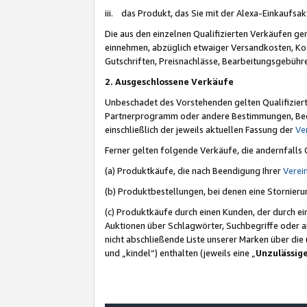
iii. das Produkt, das Sie mit der Alexa-Einkaufsa
Die aus den einzelnen Qualifizierten Verkäufen gen
einnehmen, abzüglich etwaiger Versandkosten, Ko
Gutschriften, Preisnachlässe, Bearbeitungsgebühr
2. Ausgeschlossene Verkäufe
Unbeschadet des Vorstehenden gelten Qualifiziert
Partnerprogramm oder andere Bestimmungen, Beding
einschließlich der jeweils aktuellen Fassung der
Ve
Ferner gelten folgende Verkäufe, die andernfalls
(a) Produktkäufe, die nach Beendigung Ihrer
Verei
(b) Produktbestellungen, bei denen eine Stornier
(c) Produktkäufe durch einen Kunden, der durch e
Auktionen über Schlagwörter, Suchbegriffe oder a
nicht abschließende Liste unserer Marken über di
und „kindel“) enthalten (jeweils eine „
Unzulässig