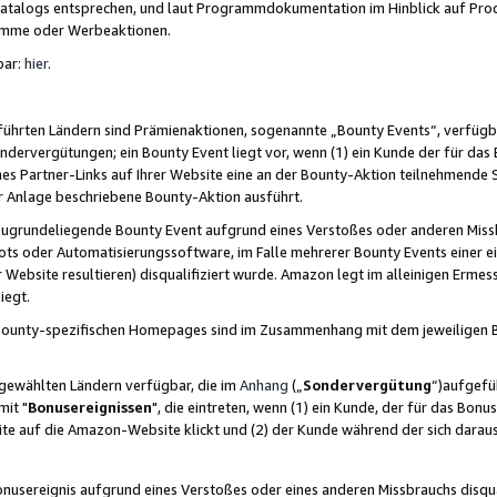
skatalogs entsprechen, und laut Programmdokumentation im Hinblick auf Pr
amme oder Werbeaktionen.
bar:
hier
.
führten Ländern sind Prämienaktionen, sogenannte „Bounty Events“, verfügb
Sondervergütungen; ein Bounty Event liegt vor, wenn (1) ein Kunde der für da
nes Partner-Links auf Ihrer Website eine an der Bounty-Aktion teilnehmende 
er Anlage beschriebene Bounty-Aktion ausführt.
ugrundeliegende Bounty Event aufgrund eines Verstoßes oder anderen Miss
ots oder Automatisierungssoftware, im Falle mehrerer Bounty Events einer e
r Website resultieren) disqualifiziert wurde. Amazon legt im alleinigen Ermess
iegt.
n Bounty-spezifischen Homepages sind im Zusammenhang mit dem jeweiligen
sgewählten Ländern verfügbar, die im
Anhang
(„
Sondervergütung
“)aufgefüh
it "
Bonusereignissen
", die eintreten, wenn (1) ein Kunde, der für das Bon
bsite auf die Amazon-Website klickt und (2) der Kunde während der sich dar
usereignis aufgrund eines Verstoßes oder eines anderen Missbrauchs disqua