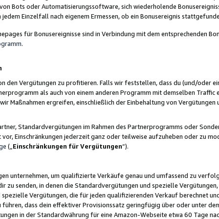
 von Bots oder Automatisierungssoftware, sich wiederholende Bonusereignisse
n jedem Einzelfall nach eigenem Ermessen, ob ein Bonusereignis stattgefund
epages für Bonusereignisse sind in Verbindung mit dem entsprechenden Bonu
rogramm
.
n
den Vergütungen zu profitieren. Falls wir feststellen, dass du (und/oder ein
erprogramm als auch von einem anderen Programm mit demselben Traffic ei
n wir Maßnahmen ergreifen, einschließlich der Einbehaltung von Vergütunge
r Partner, Standardvergütungen im Rahmen des Partnerprogramms oder Sonde
ht vor, Einschränkungen jederzeit ganz oder teilweise aufzuheben oder zu mod
ge
(„
Einschränkungen für Vergütungen
“).
ngen unternehmen, um qualifizierte Verkäufe genau und umfassend zu verfol
dir zu senden, in denen die Standardvergütungen und spezielle Vergütungen, 
pezielle Vergütungen, die für jeden qualifizierenden Verkauf berechnet un
 führen, dass dein effektiver Provisionssatz geringfügig über oder unter dem
ungen in der Standardwährung für eine Amazon-Webseite etwa 60 Tage nach