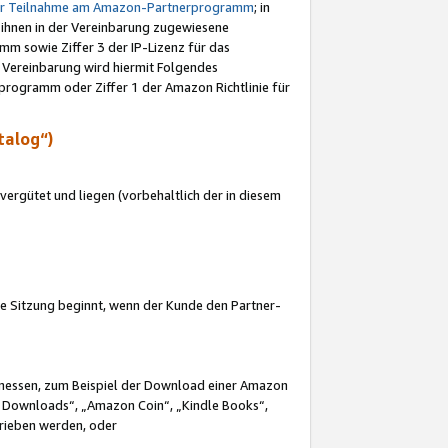
ur Teilnahme am Amazon-Partnerprogramm
; in
 ihnen in der Vereinbarung zugewiesene
m sowie Ziffer 3 der IP-Lizenz für das
 Vereinbarung wird hiermit Folgendes
programm oder Ziffer 1 der Amazon Richtlinie für
talog“)
ergütet und liegen (vorbehaltlich der in diesem
i die Sitzung beginnt, wenn der Kunde den Partner-
Ermessen, zum Beispiel der Download einer Amazon
 Downloads“, „Amazon Coin“, „Kindle Books“,
trieben werden, oder