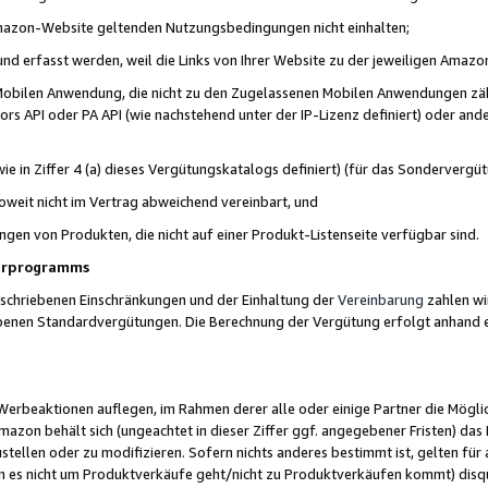
 Amazon-Website geltenden Nutzungsbedingungen nicht einhalten;
t und erfasst werden, weil die Links von Ihrer Website zu der jeweiligen Am
 Mobilen Anwendung, die nicht zu den Zugelassenen Mobilen Anwendungen zählt
s API oder PA API (wie nachstehend unter der IP-Lizenz definiert) oder ander
ie in Ziffer 4 (a) dieses Vergütungskatalogs definiert) (für das Sonderverg
weit nicht im Vertrag abweichend vereinbart, und
ngen von Produkten, die nicht auf einer Produkt-Listenseite verfügbar sind.
nerprogramms
eschriebenen Einschränkungen und der Einhaltung der
Vereinbarung
zahlen wir
ebenen Standardvergütungen. Die Berechnung der Vergütung erfolgt anhand e
beaktionen auflegen, im Rahmen derer alle oder einige Partner die Möglichk
Amazon behält sich (ungeachtet in dieser Ziffer ggf. angegebener Fristen) d
ustellen oder zu modifizieren. Sofern nichts anderes bestimmt ist, gelten 
s nicht um Produktverkäufe geht/nicht zu Produktverkäufen kommt) disqua