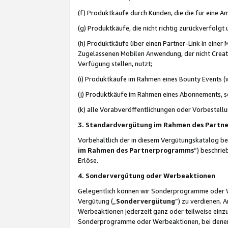
(f) Produktkäufe durch Kunden, die die für eine
(g) Produktkäufe, die nicht richtig zurückverfolg
(h) Produktkäufe über einen Partner-Link in einer
Zugelassenen Mobilen Anwendung, der nicht Creator
Verfügung stellen, nutzt;
(i) Produktkäufe im Rahmen eines Bounty Events (w
(j) Produktkäufe im Rahmen eines Abonnements, so
(k) alle Vorabveröffentlichungen oder Vorbestellu
3. Standardvergütung im Rahmen des Part
Vorbehaltlich der in diesem Vergütungskatalog b
im Rahmen des Partnerprogramms
“) beschri
Erlöse.
4. Sondervergütung oder Werbeaktionen
Gelegentlich können wir Sonderprogramme oder Wer
Vergütung („
Sondervergütung
”) zu verdienen. 
Werbeaktionen jederzeit ganz oder teilweise einz
Sonderprogramme oder Werbeaktionen, bei denen e