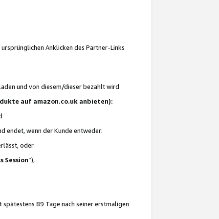
 ursprünglichen Anklicken des Partner-Links
laden und von diesem/dieser bezahlt wird
rodukte auf amazon.co.uk anbieten):
d
 und endet, wenn der Kunde entweder:
erlässt, oder
ls Session
“),
t spätestens 89 Tage nach seiner erstmaligen