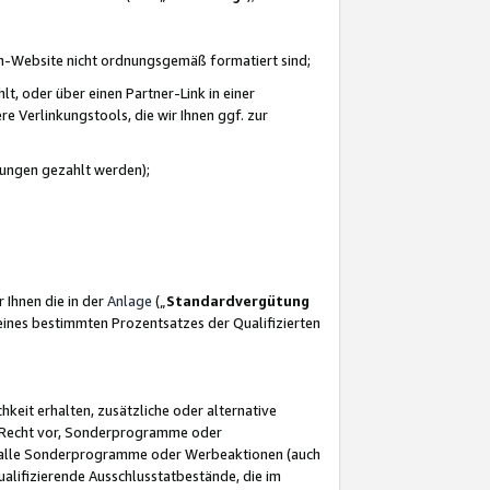
azon-Website nicht ordnungsgemäß formatiert sind;
, oder über einen Partner-Link in einer
e Verlinkungstools, die wir Ihnen ggf. zur
ütungen gezahlt werden);
 Ihnen die in der
Anlage
(„
Standardvergütung
ines bestimmten Prozentsatzes der Qualifizierten
eit erhalten, zusätzliche oder alternative
as Recht vor, Sonderprogramme oder
für alle Sonderprogramme oder Werbeaktionen (auch
lifizierende Ausschlusstatbestände, die im