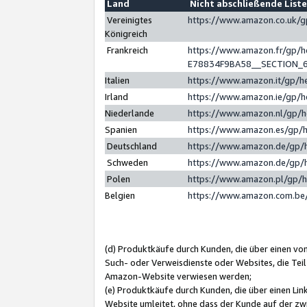
Land
Nicht abschließende List
Vereinigtes
https://www.amazon.co.uk/
Königreich
Frankreich
https://www.amazon.fr/gp/
E78834F9BA58__SECTION_
Italien
https://www.amazon.it/gp/h
Irland
https://www.amazon.ie/gp/
Niederlande
https://www.amazon.nl/gp/
Spanien
https://www.amazon.es/gp/
Deutschland
https://www.amazon.de/gp/
Schweden
https://www.amazon.de/gp/
Polen
https://www.amazon.pl/gp/
Belgien
https://www.amazon.com.be
(d) Produktkäufe durch Kunden, die über einen vo
Such- oder Verweisdienste oder Websites, die Teil
Amazon-Website verwiesen werden;
(e) Produktkäufe durch Kunden, die über einen Li
Website umleitet, ohne dass der Kunde auf der zw