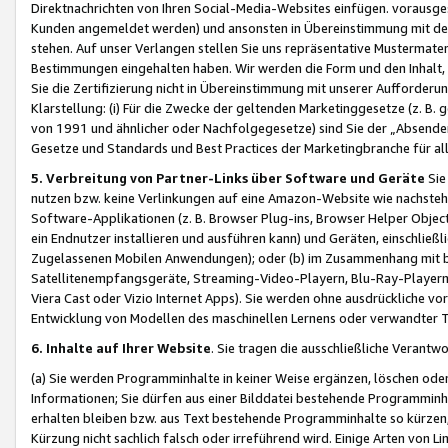
Direktnachrichten von Ihren Social-Media-Websites einfügen. vorausg
Kunden angemeldet werden) und ansonsten in Übereinstimmung mit der
stehen. Auf unser Verlangen stellen Sie uns repräsentative Mustermater
Bestimmungen eingehalten haben. Wir werden die Form und den Inhalt, di
Sie die Zertifizierung nicht in Übereinstimmung mit unserer Aufforderu
Klarstellung: (i) Für die Zwecke der geltenden Marketinggesetze (z. 
von 1991 und ähnlicher oder Nachfolgegesetze) sind Sie der „Absender“ j
Gesetze und Standards und Best Practices der Marketingbranche für 
5. Verbreitung von Partner-Links über Software und Geräte
Sie
nutzen bzw. keine Verlinkungen auf eine Amazon-Website wie nachsteh
Software-Applikationen (z. B. Browser Plug-ins, Browser Helper Objec
ein Endnutzer installieren und ausführen kann) und Geräten, einschlie
Zugelassenen Mobilen Anwendungen); oder (b) im Zusammenhang mit bzw.
Satellitenempfangsgeräte, Streaming-Video-Playern, Blu-Ray-Playern 
Viera Cast oder Vizio Internet Apps). Sie werden ohne ausdrückliche v
Entwicklung von Modellen des maschinellen Lernens oder verwandter 
6. Inhalte auf Ihrer Website
. Sie tragen die ausschließliche Verantwo
(a) Sie werden Programminhalte in keiner Weise ergänzen, löschen oder
Informationen; Sie dürfen aus einer Bilddatei bestehende Programminhal
erhalten bleiben bzw. aus Text bestehende Programminhalte so kürzen, 
Kürzung nicht sachlich falsch oder irreführend wird. Einige Arten von L