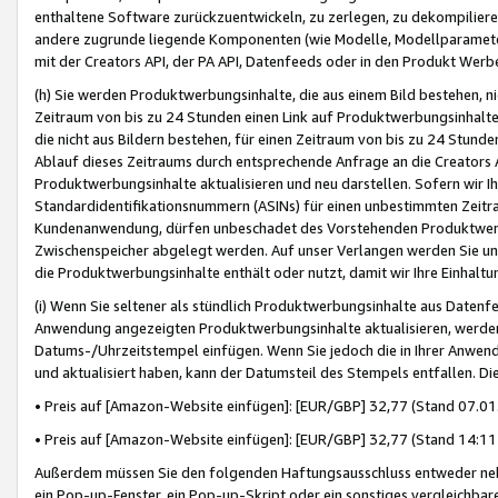
enthaltene Software zurückzuentwickeln, zu zerlegen, zu dekompilier
andere zugrunde liegende Komponenten (wie Modelle, Modellparameter
mit der Creators API, der PA API, Datenfeeds oder in den Produkt Werb
(h) Sie werden Produktwerbungsinhalte, die aus einem Bild bestehen, ni
Zeitraum von bis zu 24 Stunden einen Link auf Produktwerbungsinhalte
die nicht aus Bildern bestehen, für einen Zeitraum von bis zu 24 Stund
Ablauf dieses Zeitraums durch entsprechende Anfrage an die Creators 
Produktwerbungsinhalte aktualisieren und neu darstellen. Sofern wir Ih
Standardidentifikationsnummern (ASINs) für einen unbestimmten Zeitra
Kundenanwendung, dürfen unbeschadet des Vorstehenden Produktwerbu
Zwischenspeicher abgelegt werden. Auf unser Verlangen werden Sie un
die Produktwerbungsinhalte enthält oder nutzt, damit wir Ihre Einhalt
(i) Wenn Sie seltener als stündlich Produktwerbungsinhalte aus Datenfe
Anwendung angezeigten Produktwerbungsinhalte aktualisieren, werden 
Datums-/Uhrzeitstempel einfügen. Wenn Sie jedoch die in Ihrer Anwe
und aktualisiert haben, kann der Datumsteil des Stempels entfallen. Dies
• Preis auf [Amazon-Website einfügen]: [EUR/GBP] 32,77 (Stand 07.01.
• Preis auf [Amazon-Website einfügen]: [EUR/GBP] 32,77 (Stand 14:11 
Außerdem müssen Sie den folgenden Haftungsausschluss entweder neb
ein Pop-up-Fenster, ein Pop-up-Skript oder ein sonstiges vergleichba