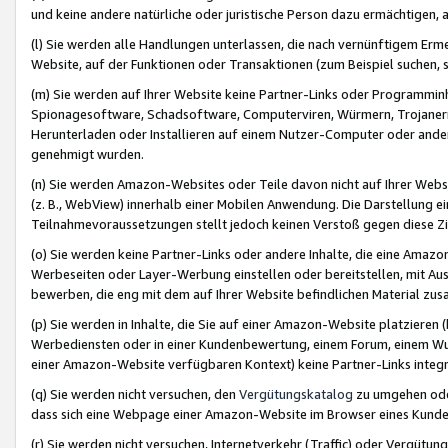
und keine andere natürliche oder juristische Person dazu ermächtigen, a
(l) Sie werden alle Handlungen unterlassen, die nach vernünftigem Erme
Website, auf der Funktionen oder Transaktionen (zum Beispiel suchen, s
(m) Sie werden auf Ihrer Website keine Partner-Links oder Programmin
Spionagesoftware, Schadsoftware, Computerviren, Würmern, Trojaner
Herunterladen oder Installieren auf einem Nutzer-Computer oder ande
genehmigt wurden.
(n) Sie werden Amazon-Websites oder Teile davon nicht auf Ihrer Websi
(z. B., WebView) innerhalb einer Mobilen Anwendung. Die Darstellung ein
Teilnahmevoraussetzungen stellt jedoch keinen Verstoß gegen diese Zif
(o) Sie werden keine Partner-Links oder andere Inhalte, die eine Am
Werbeseiten oder Layer-Werbung einstellen oder bereitstellen, mit Au
bewerben, die eng mit dem auf Ihrer Website befindlichen Material z
(p) Sie werden in Inhalte, die Sie auf einer Amazon-Website platzier
Werbediensten oder in einer Kundenbewertung, einem Forum, einem Wun
einer Amazon-Website verfügbaren Kontext) keine Partner-Links integr
(q) Sie werden nicht versuchen, den
Vergütungskatalog
zu umgehen oder
dass sich eine Webpage einer Amazon-Website im Browser eines Kunden 
(r) Sie werden nicht versuchen, Internetverkehr (Traffic) oder Vergü