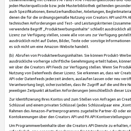
jeden Musterquellcode bzw. jede Musterbibliothek geltenden gesonder
auch Spezifikationen, Benutzerhandbücher, Anleitungen, Begleitmaterial
denen die für die ordnungsgemäße Nutzung von Creators API und PA A
technischen Anforderungen und Test- und Leistungskriterien (zusammen
verwendete Begriff „Produktwerbungsinhalte“ schließt ausdrücklich al
Lizenz zur Verfügung stellen, sowie alle von uns zur Verfügung gestel
ausdrücklich nicht auf Daten, Bilder, Texte oder sonstige Informatione
es sich nicht um eine Amazon-Website handelt.
(b) Abrufen von Produktwerbungsinhalten. Sie können Produkt-Werbein
ausdrückliche vorherige schriftliche Genehmigung erteilt haben, könn
wir über die Creators API Feeds zur Verfügung stellen. Wenn Sie Produk
Nutzung von Datenfeeds dieser Lizenz. Sie erkennen an, dass wir Creat
API oder Datenfeeds jederzeit ändern, auslaufen lassen oder neu veröffe
Verantwortung liegt, sicherzustellen, dass Ihr Zugriff auf die und Ihr
jeweiligen Zeitpunkt aktuellen Anforderungen (einschließlich dieser Liz
Zur Identifizierung Ihres Kontos und zum Stellen von Anfragen an Crea
Schlüssel und einem privaten Schlüssel (jedes Schlüsselpaar eine „Kon
Rahmen des Amazon-Partnerprogramms zugeteilte Partner-ID oder ein
Kontokennungen über den Creators API und PA API Kontoerstellungspro
Um Programmwerbeinhalte über die Creators API Dienste zu erhalten, m