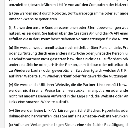
umzuleiten (einschließlich mit Hilfe von auf den Computern der Nutzer i
(s) Sie werden nicht durch Roboter, Softwareprogramme oder auf andere
Amazon-Website generieren.
(t) Sie werden unsere Kundenrezensionen oder Sternebewertungen wed
nutzen, es sei denn, Sie haben über die Creators API und die PA API e
erfüllen die in der Lizenz beschriebenen Voraussetzungen für die Nutzu
(u) Sie werden weder unmittelbar noch mittelbar über Partner-Links P
oder zu Nutzung durch eine andere natürliche oder juristische Person,
Geschäftspartnern nicht gestatten bzw. diese nicht dazu auffordern od
andere natürliche oder juristische Person, unmittelbar oder mittelbar
zu Wiederverkaufs- oder gewerblichen Zwecken (gleich welcher Art) 
auf Ihrer Website zum Wiederverkauf oder für gewerbliche Nutzungen 
(v) Sie werden die URL Ihrer Website, die die Partner-Links enthält b
werden, nicht in einer Weise tarnen, verstecken, manipulieren oder and
nicht mit angemessenem Aufwand in der Lage sind, die Website oder A
Links eine Amazon-Website aufruft.
(w) Sie werden keine Link-Verkürzungen, Schaltflächen, Hyperlinks ode
dahingehend hervorrufen, dass Sie auf eine Amazon-Website verlinken
(x) Auf unser Verlangen hin legen Sie uns eine schriftliche Bestätigung