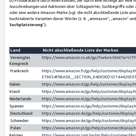
(c) Produktkäufe durch einen Kunden, der durch eine Anzeige auf eine 
Ausschreibungen und Auktionen über Schlagwörter, Suchbegriffe oder 
oder eine andere Amazon-Marke (vgl. die nicht abschließende Liste un
buchstabierte Varianten dieser Wörter (z. B. „ammazon“, „amaozn“ und „
Suchplatzierung
”);
Land
Nicht abschließende Liste der Marken
Vereinigtes
https://www.amazon.co.uk/gp/feature.html?ie=U
Königreich
Frankreich
https://www.amazon.fr/gp/help/customer/displa
E78834F9BA58__SECTION_64DE0ED1D744420E9
Italien
https://www.amazon.it/gp/help/customer/display
Irland
https://www.amazon.ie/gp/help/customer/displa
Niederlande
https://www.amazon.nl/gp/help/customer/display
Spanien
https://www.amazon.es/gp/help/customer/display
Deutschland
https://www.amazon.de/gp/help/customer/displa
Schweden
https://www.amazon.de/gp/help/customer/displa
Polen
https://www.amazon.pl/gp/help/customer/display
Belgien
https://www.amazon.com.be/gp/help/customer/d