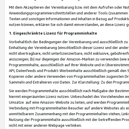
Mit dem Akzeptieren der Vereinbarung bzw. mit dem Aufrufen oder Nutz
Anwendungsprogrammierschnittstellen und anderer Tools (zusammen die
Texten und sonstigen Informationen und Inhalten in Bezug auf Produkte
nutzen können, erklären Sie sich damit einverstanden, an diese Lizenz 
1. Eingeschränkte Lizenz für Programminhalte
Vorbehaltlich der Bedingungen der Vereinbarung und ausschließlich z
Einhaltung der Vereinbarung (einschließlich dieser Lizenz und der ande
nicht übertragbare, nicht unterlizenzierbare, nicht exklusive, gebühren
anzuzeigen; (b) nur diejenigen der Amazon-Marken zu verwenden (wie in 
Programminhalte, ausschließlich auf Ihrer Website und in Übereinstimmu
API, Datenfeeds und Produkt-Werbeinhalte ausschließlich gemäß den Spe
Kopieren oder andere Verwenden von Programminhalten zugunsten Dri
Sammeln und Extrahieren von Daten. Zur Klarstellung: Zu den Program
Sie werden Programminhalte ausschließlich nach Maßgabe der Besti
hiermit eingeräumten Lizenz nutzen. Unbeschadet des Vorstehenden we
Umsätze auf eine Amazon-Website zu leiten, und werden Programminhal
Verbindung mit Programminhalten Besucher auf andere Websites als ein
unmittelbarem Zusammenhang mit den Programminhalten stehen, Links z
Nutzung der Programminhalte ausschließlich mit der betreffenden Pr
nicht mit einer anderen Webpage verlinken.