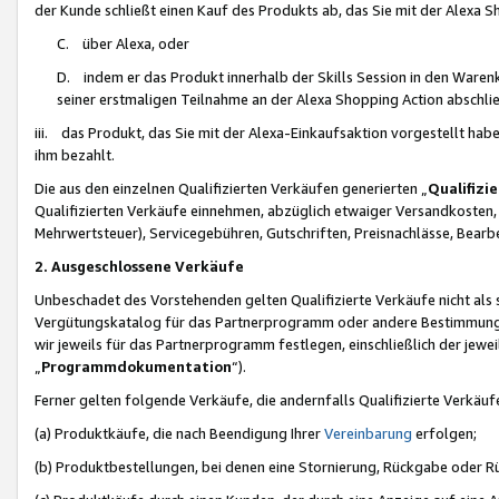
der Kunde schließt einen Kauf des Produkts ab, das Sie mit der Alexa 
C. über Alexa, oder
D. indem er das Produkt innerhalb der Skills Session in den Waren
seiner erstmaligen Teilnahme an der Alexa Shopping Action abschlie
iii. das Produkt, das Sie mit der Alexa-Einkaufsaktion vorgestellt ha
ihm bezahlt.
Die aus den einzelnen Qualifizierten Verkäufen generierten „
Qualifizi
Qualifizierten Verkäufe einnehmen, abzüglich etwaiger Versandkosten
Mehrwertsteuer), Servicegebühren, Gutschriften, Preisnachlässe, Bear
2. Ausgeschlossene Verkäufe
Unbeschadet des Vorstehenden gelten Qualifizierte Verkäufe nicht als
Vergütungskatalog für das Partnerprogramm oder andere Bestimmungen,
wir jeweils für das Partnerprogramm festlegen, einschließlich der jewe
„
Programmdokumentation
“).
Ferner gelten folgende Verkäufe, die andernfalls Qualifizierte Verkä
(a) Produktkäufe, die nach Beendigung Ihrer
Vereinbarung
erfolgen;
(b) Produktbestellungen, bei denen eine Stornierung, Rückgabe oder R