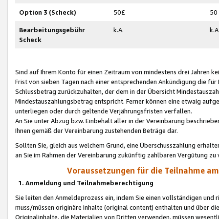
Option 3 (Scheck)
50£
50
Bearbeitungsgebühr
k.A.
k.A
Scheck
Sind auf Ihrem Konto für einen Zeitraum von mindestens drei Jahren kein
Frist von sieben Tagen nach einer entsprechenden Ankündigung die für
Schlussbetrag zurückzuhalten, der dem in der Übersicht Mindestausz
Mindestauszahlungsbetrag entspricht. Ferner können eine etwaig aufg
unterliegen oder durch geltende Verjährungsfristen verfallen.
An Sie unter Abzug bzw. Einbehalt aller in der Vereinbarung beschrieb
Ihnen gemäß der Vereinbarung zustehenden Beträge dar.
Sollten Sie, gleich aus welchem Grund, eine Überschusszahlung erhalte
an Sie im Rahmen der Vereinbarung zukünftig zahlbaren Vergütung zu 
Voraussetzungen für die Teilnahme a
1. Anmeldung und Teilnahmeberechtigung
Sie leiten den Anmeldeprozess ein, indem Sie einen vollständigen und 
muss/müssen originäre Inhalte (original content) enthalten und über d
Originalinhalte, die Materialien von Dritten verwenden, müssen wese