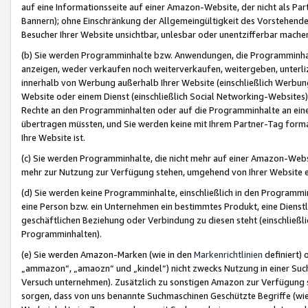
auf eine Informationsseite auf einer Amazon-Website, der nicht als Part
Bannern); ohne Einschränkung der Allgemeingültigkeit des Vorstehende
Besucher Ihrer Website unsichtbar, unlesbar oder unentzifferbar mache
(b) Sie werden Programminhalte bzw. Anwendungen, die Programminhalt
anzeigen, weder verkaufen noch weiterverkaufen, weitergeben, unterli
innerhalb von Werbung außerhalb Ihrer Website (einschließlich Werbun
Website oder einem Dienst (einschließlich Social Networking-Website
Rechte an den Programminhalten oder auf die Programminhalte an eine a
übertragen müssten, und Sie werden keine mit Ihrem Partner-Tag formati
Ihre Website ist.
(c) Sie werden Programminhalte, die nicht mehr auf einer Amazon-Websit
mehr zur Nutzung zur Verfügung stehen, umgehend von Ihrer Website e
(d) Sie werden keine Programminhalte, einschließlich in den Programmin
eine Person bzw. ein Unternehmen ein bestimmtes Produkt, eine Dienstle
geschäftlichen Beziehung oder Verbindung zu diesen steht (einschließli
Programminhalten).
(e) Sie werden Amazon-Marken (wie in den
Markenrichtlinien
definiert) 
„ammazon“, „amaozn“ und „kindel“) nicht zwecks Nutzung in einer Suc
Versuch unternehmen). Zusätzlich zu sonstigen Amazon zur Verfügung 
sorgen, dass von uns benannte Suchmaschinen Geschützte Begriffe (wie 