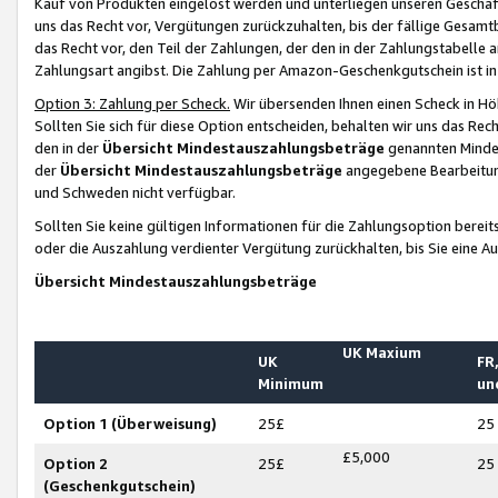
Kauf von Produkten eingelöst werden und unterliegen unseren Geschäf
uns das Recht vor, Vergütungen zurückzuhalten, bis der fällige Gesamt
das Recht vor, den Teil der Zahlungen, der den in der Zahlungstabelle 
Zahlungsart angibst. Die Zahlung per Amazon-Geschenkgutschein ist in
Option 3: Zahlung per Scheck.
Wir übersenden Ihnen einen Scheck in Höh
Sollten Sie sich für diese Option entscheiden, behalten wir uns das Rec
den in der
Übersicht Mindestauszahlungsbeträge
genannten Mindest
der
Übersicht Mindestauszahlungsbeträge
angegebene Bearbeitung
und Schweden nicht verfügbar.
Sollten Sie keine gültigen Informationen für die Zahlungsoption bereit
oder die Auszahlung verdienter Vergütung zurückhalten, bis Sie eine A
Übersicht Mindestauszahlungsbeträge
UK Maxium
UK
FR,
Minimum
un
Option 1 (Überweisung)
25£
25
£5,000
Option 2
25£
25
(Geschenkgutschein)