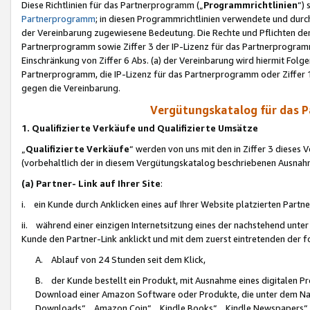
Diese Richtlinien für das Partnerprogramm („
Programmrichtlinien
“)
Partnerprogramm
; in diesen Programmrichtlinien verwendete und durch
der Vereinbarung zugewiesene Bedeutung. Die Rechte und Pflichten de
Partnerprogramm sowie Ziffer 3 der IP-Lizenz für das Partnerprogram
Einschränkung von Ziffer 6 Abs. (a) der Vereinbarung wird hiermit Fol
Partnerprogramm, die IP-Lizenz für das Partnerprogramm oder Ziffer 1
gegen die Vereinbarung.
Vergütungskatalog für das 
1. Qualifizierte Verkäufe und Qualifizierte Umsätze
„
Qualifizierte Verkäufe
“ werden von uns mit den in Ziffer 3 diese
(vorbehaltlich der in diesem Vergütungskatalog beschriebenen Ausnah
(a) Partner- Link auf Ihrer Site
:
i. ein Kunde durch Anklicken eines auf Ihrer Website platzierten Part
ii. während einer einzigen Internetsitzung eines der nachstehend unter (i)
Kunde den Partner-Link anklickt und mit dem zuerst eintretenden der f
A. Ablauf von 24 Stunden seit dem Klick,
B. der Kunde bestellt ein Produkt, mit Ausnahme eines digitalen P
Download einer Amazon Software oder Produkte, die unter dem N
Downloads“, „Amazon Coin“, „Kindle Books“, „Kindle Newspapers“, „