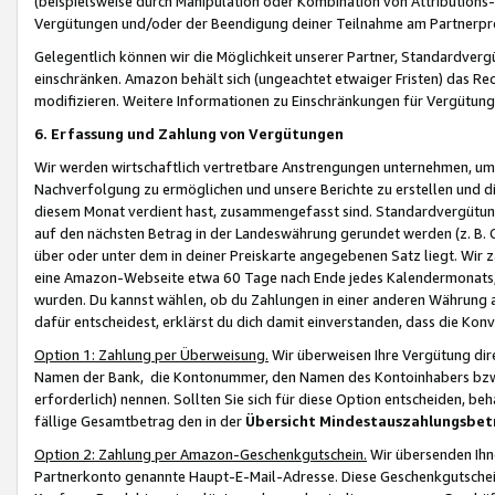
(beispielsweise durch Manipulation oder Kombination von Attributions-
Vergütungen und/oder der Beendigung deiner Teilnahme am Partnerp
Gelegentlich können wir die Möglichkeit unserer Partner, Standardv
einschränken. Amazon behält sich (ungeachtet etwaiger Fristen) das Re
modifizieren. Weitere Informationen zu Einschränkungen für Vergütung
6. Erfassung und Zahlung von Vergütungen
Wir werden wirtschaftlich vertretbare Anstrengungen unternehmen, um 
Nachverfolgung zu ermöglichen und unsere Berichte zu erstellen und di
diesem Monat verdient hast, zusammengefasst sind. Standardvergütung
auf den nächsten Betrag in der Landeswährung gerundet werden (z. B. C
über oder unter dem in deiner Preiskarte angegebenen Satz liegt. Wir
eine Amazon-Webseite etwa 60 Tage nach Ende jedes Kalendermonats, i
wurden. Du kannst wählen, ob du Zahlungen in einer anderen Währung
dafür entscheidest, erklärst du dich damit einverstanden, dass die K
Option 1: Zahlung per Überweisung.
Wir überweisen Ihre Vergütung dir
Namen der Bank, die Kontonummer, den Namen des Kontoinhabers bzw. a
erforderlich) nennen. Sollten Sie sich für diese Option entscheiden, be
fällige Gesamtbetrag den in der
Übersicht Mindestauszahlungsbet
Option 2: Zahlung per Amazon-Geschenkgutschein.
Wir übersenden Ihne
Partnerkonto genannte Haupt-E-Mail-Adresse. Diese Geschenkgutschei