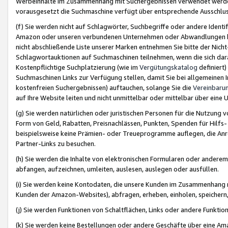
Werbeinhalte im Zusammenhang mit Suchergebnissen verwendet werden,
vorausgesetzt die Suchmaschine verfügt über entsprechende Ausschlu
(f) Sie werden nicht auf Schlagwörter, Suchbegriffe oder andere Ident
Amazon oder unseren verbundenen Unternehmen oder Abwandlungen bzw
nicht abschließende Liste unserer Marken entnehmen Sie bitte der Nich
Schlagwortauktionen auf Suchmaschinen teilnehmen, wenn die sich da
Kostenpflichtige Suchplatzierung (wie im
Vergütungskatalog
definiert
Suchmaschinen Links zur Verfügung stellen, damit Sie bei allgemeinen I
kostenfreien Suchergebnissen) auftauchen, solange Sie die
Vereinbaru
auf Ihre Website leiten und nicht unmittelbar oder mittelbar über eine
(g) Sie werden natürlichen oder juristischen Personen für die Nutzung 
Form von Geld, Rabatten, Preisnachlässen, Punkten, Spenden für Hilfs
beispielsweise keine Prämien- oder Treueprogramme auflegen, die Anrei
Partner-Links zu besuchen.
(h) Sie werden die Inhalte von elektronischen Formularen oder anderem M
abfangen, aufzeichnen, umleiten, auslesen, auslegen oder ausfüllen.
(i) Sie werden keine Kontodaten, die unsere Kunden im Zusammenhang 
Kunden der Amazon-Websites), abfragen, erheben, einholen, speichern,
(j) Sie werden Funktionen von Schaltflächen, Links oder andere Funkti
(k) Sie werden keine Bestellungen oder andere Geschäfte über eine Ama