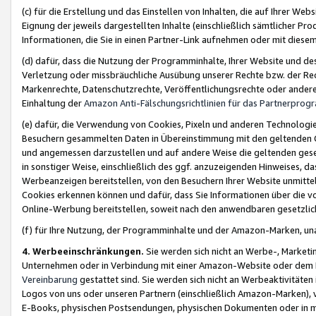
(c) für die Erstellung und das Einstellen von Inhalten, die auf Ihrer We
Eignung der jeweils dargestellten Inhalte (einschließlich sämtlicher 
Informationen, die Sie in einen Partner-Link aufnehmen oder mit diese
(d) dafür, dass die Nutzung der Programminhalte, Ihrer Website und des 
Verletzung oder missbräuchliche Ausübung unserer Rechte bzw. der Recht
Markenrechte, Datenschutzrechte, Veröffentlichungsrechte oder anderer
Einhaltung der
Amazon Anti-Fälschungsrichtlinien für das Partnerpro
(e) dafür, die Verwendung von Cookies, Pixeln und anderen Technologien
Besuchern gesammelten Daten in Übereinstimmung mit den geltenden Ge
und angemessen darzustellen und auf andere Weise die geltenden geset
in sonstiger Weise, einschließlich des ggf. anzuzeigenden Hinweises, d
Werbeanzeigen bereitstellen, von den Besuchern Ihrer Website unmitte
Cookies erkennen können und dafür, dass Sie Informationen über die v
Online-Werbung bereitstellen, soweit nach den anwendbaren gesetzlic
(f) für Ihre Nutzung, der Programminhalte und der Amazon-Marken, u
4. Werbeeinschränkungen.
Sie werden sich nicht an Werbe-, Market
Unternehmen oder in Verbindung mit einer Amazon-Website oder dem Pa
Vereinbarung
gestattet sind. Sie werden sich nicht an Werbeaktivitäten
Logos von uns oder unseren Partnern (einschließlich Amazon-Marken), 
E-Books, physischen Postsendungen, physischen Dokumenten oder in 