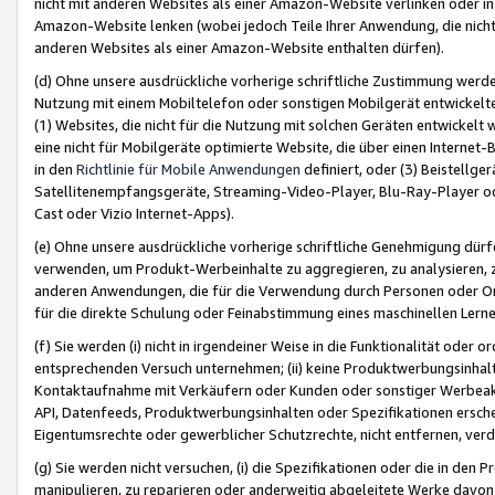
nicht mit anderen Websites als einer Amazon-Website verlinken oder i
Amazon-Website lenken (wobei jedoch Teile Ihrer Anwendung, die nich
anderen Websites als einer Amazon-Website enthalten dürfen).
(d) Ohne unsere ausdrückliche vorherige schriftliche Zustimmung werd
Nutzung mit einem Mobiltelefon oder sonstigen Mobilgerät entwickelt
(1) Websites, die nicht für die Nutzung mit solchen Geräten entwickelt
eine nicht für Mobilgeräte optimierte Website, die über einen Interne
in den
Richtlinie für Mobile Anwendungen
definiert, oder (3) Beistellge
Satellitenempfangsgeräte, Streaming-Video-Player, Blu-Ray-Player ode
Cast oder Vizio Internet-Apps).
(e) Ohne unsere ausdrückliche vorherige schriftliche Genehmigung dürfe
verwenden, um Produkt-Werbeinhalte zu aggregieren, zu analysieren, 
anderen Anwendungen, die für die Verwendung durch Personen oder Or
für die direkte Schulung oder Feinabstimmung eines maschinellen Lern
(f) Sie werden (i) nicht in irgendeiner Weise in die Funktionalität ode
entsprechenden Versuch unternehmen; (ii) keine Produktwerbungsinha
Kontaktaufnahme mit Verkäufern oder Kunden oder sonstiger Werbeaktiv
API, Datenfeeds, Produktwerbungsinhalten oder Spezifikationen erschei
Eigentumsrechte oder gewerblicher Schutzrechte, nicht entfernen, verd
(g) Sie werden nicht versuchen, (i) die Spezifikationen oder die in de
manipulieren, zu reparieren oder anderweitig abgeleitete Werke davon z