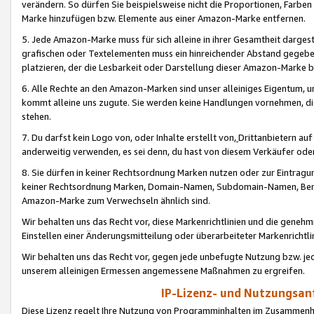
verändern. So dürfen Sie beispielsweise nicht die Proportionen, Farb
Marke hinzufügen bzw. Elemente aus einer Amazon-Marke entfernen.
5. Jede Amazon-Marke muss für sich alleine in ihrer Gesamtheit darge
grafischen oder Textelementen muss ein hinreichender Abstand gegebe
platzieren, der die Lesbarkeit oder Darstellung dieser Amazon-Marke b
6. Alle Rechte an den Amazon-Marken sind unser alleiniges Eigentum, 
kommt alleine uns zugute. Sie werden keine Handlungen vornehmen, 
stehen.
7. Du darfst kein Logo von, oder Inhalte erstellt von,
Drittanbietern au
anderweitig verwenden, es sei denn, du hast von diesem Verkäufer oder
8. Sie dürfen in keiner Rechtsordnung Marken nutzen oder zur Eintragu
keiner Rechtsordnung Marken, Domain-Namen, Subdomain-Namen, Benu
Amazon-Marke zum Verwechseln ähnlich sind.
Wir behalten uns das Recht vor, diese Markenrichtlinien und die gene
Einstellen einer Änderungsmitteilung oder überarbeiteter Markenricht
Wir behalten uns das Recht vor, gegen jede unbefugte Nutzung bzw. jede 
unserem alleinigen Ermessen angemessene Maßnahmen zu ergreifen.
IP-Lizenz- und Nutzungsan
Diese Lizenz regelt Ihre Nutzung von Programminhalten im Zusammen