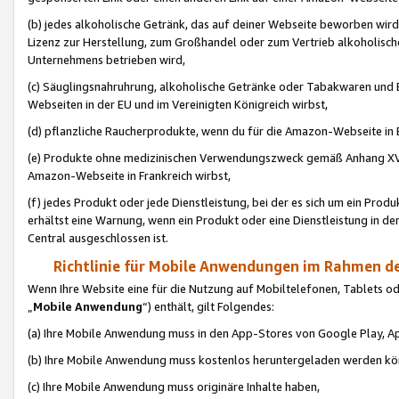
(b) jedes alkoholische Getränk, das auf deiner Webseite beworben wird
Lizenz zur Herstellung, zum Großhandel oder zum Vertrieb alkoholisch
Unternehmens betrieben wird,
(c) Säuglingsnahruhrung, alkoholische Getränke oder Tabakwaren und E
Webseiten in der EU und im Vereinigten Königreich wirbst,
(d) pflanzliche Raucherprodukte, wenn du für die Amazon-Webseite in B
(e) Produkte ohne medizinischen Verwendungszweck gemäß Anhang XVI 
Amazon-Webseite in Frankreich wirbst,
(f) jedes Produkt oder jede Dienstleistung, bei der es sich um ein Prod
erhältst eine Warnung, wenn ein Produkt oder eine Dienstleistung in de
Central ausgeschlossen ist.
Richtlinie für Mobile Anwendungen im Rahmen de
Wenn Ihre Website eine für die Nutzung auf Mobiltelefonen, Tablets 
„
Mobile Anwendung
“) enthält, gilt Folgendes:
(a) Ihre Mobile Anwendung muss in den App-Stores von Google Play, A
(b) Ihre Mobile Anwendung muss kostenlos heruntergeladen werden könn
(c) Ihre Mobile Anwendung muss originäre Inhalte haben,