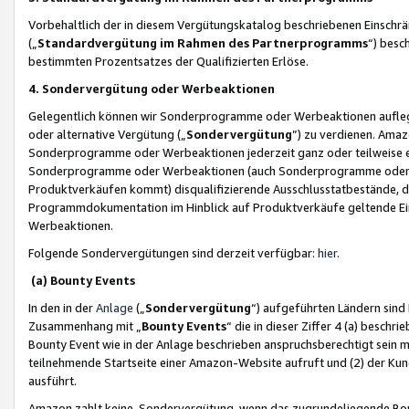
Vorbehaltlich der in diesem Vergütungskatalog beschriebenen Einschr
(„
Standardvergütung im Rahmen des Partnerprogramms
“) besc
bestimmten Prozentsatzes der Qualifizierten Erlöse.
4. Sondervergütung oder Werbeaktionen
Gelegentlich können wir Sonderprogramme oder Werbeaktionen auflegen,
oder alternative Vergütung („
Sondervergütung
”) zu verdienen. Amazo
Sonderprogramme oder Werbeaktionen jederzeit ganz oder teilweise einz
Sonderprogramme oder Werbeaktionen (auch Sonderprogramme oder We
Produktverkäufen kommt) disqualifizierende Ausschlusstatbestände, di
Programmdokumentation im Hinblick auf Produktverkäufe geltende E
Werbeaktionen.
Folgende Sondervergütungen sind derzeit verfügbar:
hier
.
(a) Bounty Events
In den in der
Anlage
(„
Sondervergütung
“) aufgeführten Ländern sind
Zusammenhang mit „
Bounty Events
“ die in dieser Ziffer 4 (a) besch
Bounty Event wie in der Anlage beschrieben anspruchsberechtigt sein mu
teilnehmende Startseite einer Amazon-Website aufruft und (2) der Kun
ausführt.
Amazon zahlt keine Sondervergütung, wenn das zugrundeliegende Boun