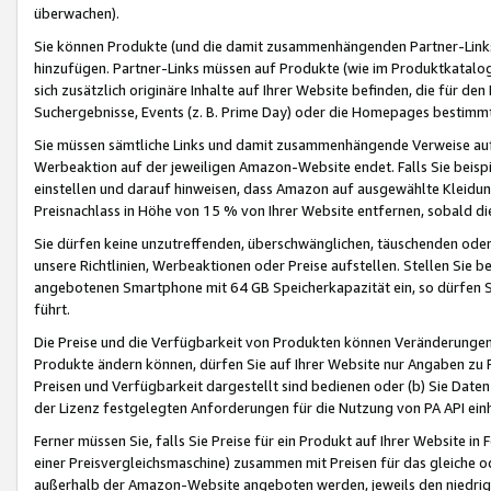
überwachen).
Sie können Produkte (und die damit zusammenhängenden Partner-Links)
hinzufügen. Partner-Links müssen auf Produkte (wie im Produktkatalog de
sich zusätzlich originäre Inhalte auf Ihrer Website befinden, die für 
Suchergebnisse, Events (z. B. Prime Day) oder die Homepages bestimmte
Sie müssen sämtliche Links und damit zusammenhängende Verweise auf z
Werbeaktion auf der jeweiligen Amazon-Website endet. Falls Sie beisp
einstellen und darauf hinweisen, dass Amazon auf ausgewählte Kleidun
Preisnachlass in Höhe von 15 % von Ihrer Website entfernen, sobald di
Sie dürfen keine unzutreffenden, überschwänglichen, täuschenden od
unsere Richtlinien, Werbeaktionen oder Preise aufstellen. Stellen Sie 
angebotenen Smartphone mit 64 GB Speicherkapazität ein, so dürfen S
führt.
Die Preise und die Verfügbarkeit von Produkten können Veränderungen 
Produkte ändern können, dürfen Sie auf Ihrer Website nur Angaben zu P
Preisen und Verfügbarkeit dargestellt sind bedienen oder (b) Sie Daten
der Lizenz festgelegten Anforderungen für die Nutzung von PA API einh
Ferner müssen Sie, falls Sie Preise für ein Produkt auf Ihrer Website in 
einer Preisvergleichsmaschine) zusammen mit Preisen für das gleiche o
außerhalb der Amazon-Website angeboten werden, jeweils den niedrigst