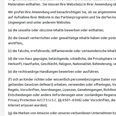
Materialien enthalten. Sie müssen Ihre Website(s) in Ihrer Anwendung ide
Wir prüfen Ihre Anwendung und benachrichtigen Sie, ob sie angenommen
auf Aufnahme Ihrer Website in das Partnerprogramm und Sie dürfen kei
Ungeeignet sind unter anderem Websites:
(a) die sexuelle oder obszöne Inhalte bewerben oder enthalten;
(b) die Gewalt verherrlichen oder gewalttätige Inhalte haben oder pot
anstiften,;
(c) die falsche, irreführende, diffamierende oder verleumderische Inha
(d) die von Hass geprägte, belästigende, schädliche, die Privatsphäre v
Herkunft, Hautfarbe, Geschlecht, Religion, Nationalität, Behinderung, 
(e) die rechtswidrige Handlungen bewerben oder ausführen;
(f) sich an Kinder richten oder wissentlich personenbezogene Daten vo
geltenden Gesetzen definiert) erheben, verwenden oder offenlegen, Vo
Regeln, Vorschriften, Anordnungen, Lizenzen, Genehmigungen, Richtlini
Entscheidungen oder andere Anforderungen einer zuständigen Regierung
Privacy Protection Act (15 U.S.C. §§ 6501-6506) oder Vorschriften, di
Internet erlassen wurden);
(g) die Marken von Amazon oder unseren verbundenen Unternehmen b