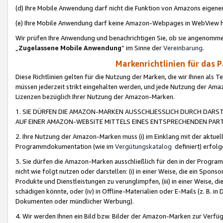
(d) Ihre Mobile Anwendung darf nicht die Funktion von Amazons eige
(e) Ihre Mobile Anwendung darf keine Amazon-Webpages in WebView 
Wir prüfen Ihre Anwendung und benachrichtigen Sie, ob sie angenomm
„
Zugelassene Mobile Anwendung
“ im Sinne der
Vereinbarung
.
Markenrichtlinien für das 
Diese Richtlinien gelten für die Nutzung der Marken, die wir Ihnen als 
müssen jederzeit strikt eingehalten werden, und jede Nutzung der Ama
Lizenzen bezüglich Ihrer Nutzung der Amazon-Marken.
1. SIE DÜRFEN DIE AMAZON-MARKEN AUSSCHLIESSLICH DURCH DARS
AUF EINER AMAZON-WEBSITE MITTELS EINES ENTSPRECHENDEN PART
2. Ihre Nutzung der Amazon-Marken muss (i) im Einklang mit der aktuells
Programmdokumentation (wie im
Vergütungskatalog
definiert) erfolg
3. Sie dürfen die Amazon-Marken ausschließlich für den in der Progr
nicht wie folgt nutzen oder darstellen: (i) in einer Weise, die ein Spo
Produkte und Dienstleistungen zu verunglimpfen, (iii) in einer Weise
schädigen könnte, oder (iv) in Offline-Materialien oder E-Mails (z. B.
Dokumenten oder mündlicher Werbung).
4. Wir werden Ihnen ein Bild bzw. Bilder der Amazon-Marken zur Verfüg