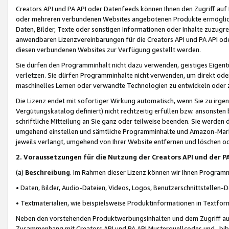
Creators API und PA API oder Datenfeeds können Ihnen den Zugriff auf D
oder mehreren verbundenen Websites angebotenen Produkte ermögliche
Daten, Bilder, Texte oder sonstigen Informationen oder Inhalte zuzugre
anwendbaren Lizenzvereinbarungen für die Creators API und PA API od
diesen verbundenen Websites zur Verfügung gestellt werden.
Sie dürfen den Programminhalt nicht dazu verwenden, geistiges Eigent
verletzen. Sie dürfen Programminhalte nicht verwenden, um direkt ode
maschinelles Lernen oder verwandte Technologien zu entwickeln oder zu
Die Lizenz endet mit sofortiger Wirkung automatisch, wenn Sie zu irg
Vergütungskatalog definiert) nicht rechtzeitig erfüllen bzw. ansonsten
schriftliche Mitteilung an Sie ganz oder teilweise beenden. Sie werden
umgehend einstellen und sämtliche Programminhalte und Amazon-Marke
jeweils verlangt, umgehend von Ihrer Website entfernen und löschen od
2. Voraussetzungen für die Nutzung der Creators API und der P
(a)
Beschreibung
. Im Rahmen dieser Lizenz können wir Ihnen Programmi
• Daten, Bilder, Audio-Dateien, Videos, Logos, Benutzerschnittstellen-
• Textmaterialien, wie beispielsweise Produktinformationen in Textfor
Neben den vorstehenden Produktwerbungsinhalten und dem Zugriff auf 
Zusammenhang mit Creators API und PA API Musterquellcodes und -bibli