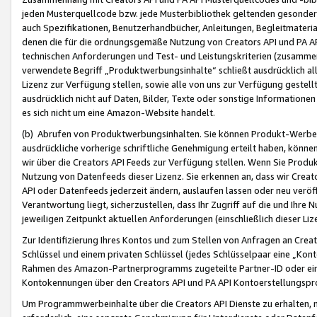
jeden Musterquellcode bzw. jede Musterbibliothek geltenden gesonder
auch Spezifikationen, Benutzerhandbücher, Anleitungen, Begleitmaterial
denen die für die ordnungsgemäße Nutzung von Creators API und PA A
technischen Anforderungen und Test- und Leistungskriterien (zusammen
verwendete Begriff „Produktwerbungsinhalte“ schließt ausdrücklich al
Lizenz zur Verfügung stellen, sowie alle von uns zur Verfügung gestel
ausdrücklich nicht auf Daten, Bilder, Texte oder sonstige Informatione
es sich nicht um eine Amazon-Website handelt.
(b) Abrufen von Produktwerbungsinhalten. Sie können Produkt-Werbein
ausdrückliche vorherige schriftliche Genehmigung erteilt haben, könn
wir über die Creators API Feeds zur Verfügung stellen. Wenn Sie Produk
Nutzung von Datenfeeds dieser Lizenz. Sie erkennen an, dass wir Creat
API oder Datenfeeds jederzeit ändern, auslaufen lassen oder neu veröffe
Verantwortung liegt, sicherzustellen, dass Ihr Zugriff auf die und Ihr
jeweiligen Zeitpunkt aktuellen Anforderungen (einschließlich dieser Liz
Zur Identifizierung Ihres Kontos und zum Stellen von Anfragen an Crea
Schlüssel und einem privaten Schlüssel (jedes Schlüsselpaar eine „Kon
Rahmen des Amazon-Partnerprogramms zugeteilte Partner-ID oder ein
Kontokennungen über den Creators API und PA API Kontoerstellungspro
Um Programmwerbeinhalte über die Creators API Dienste zu erhalten, m