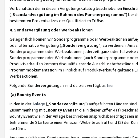
Vorbehaltlich der in diesem Vergütungskatalog beschriebenen Einschr
(„
Standardvergütung im Rahmen des Partnerprogramms
“) besc
bestimmten Prozentsatzes der Qualifizierten Erlöse.
4. Sondervergütung oder Werbeaktionen
Gelegentlich können wir Sonderprogramme oder Werbeaktionen auflegen,
oder alternative Vergütung („
Sondervergütung
”) zu verdienen. Amazo
Sonderprogramme oder Werbeaktionen jederzeit ganz oder teilweise einz
Sonderprogramme oder Werbeaktionen (auch Sonderprogramme oder We
Produktverkäufen kommt) disqualifizierende Ausschlusstatbestände, di
Programmdokumentation im Hinblick auf Produktverkäufe geltende E
Werbeaktionen.
Folgende Sondervergütungen sind derzeit verfügbar:
hier
.
(a) Bounty Events
In den in der
Anlage
(„
Sondervergütung
“) aufgeführten Ländern sind
Zusammenhang mit „
Bounty Events
“ die in dieser Ziffer 4 (a) besch
Bounty Event wie in der Anlage beschrieben anspruchsberechtigt sein mu
teilnehmende Startseite einer Amazon-Website aufruft und (2) der Kun
ausführt.
Amazon zahlt keine Sondervergütung, wenn das zugrundeliegende Boun