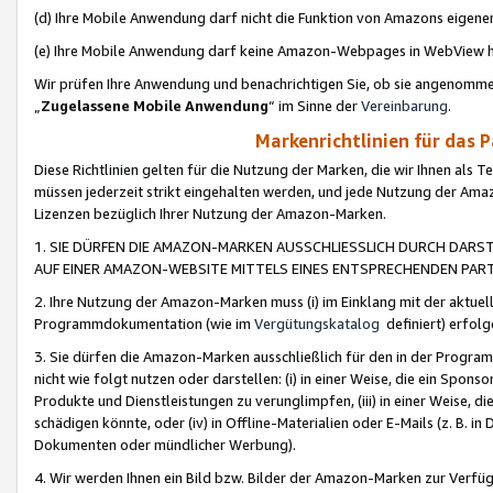
(d) Ihre Mobile Anwendung darf nicht die Funktion von Amazons eige
(e) Ihre Mobile Anwendung darf keine Amazon-Webpages in WebView 
Wir prüfen Ihre Anwendung und benachrichtigen Sie, ob sie angenomm
„
Zugelassene Mobile Anwendung
“ im Sinne der
Vereinbarung
.
Markenrichtlinien für das 
Diese Richtlinien gelten für die Nutzung der Marken, die wir Ihnen als 
müssen jederzeit strikt eingehalten werden, und jede Nutzung der Ama
Lizenzen bezüglich Ihrer Nutzung der Amazon-Marken.
1. SIE DÜRFEN DIE AMAZON-MARKEN AUSSCHLIESSLICH DURCH DARS
AUF EINER AMAZON-WEBSITE MITTELS EINES ENTSPRECHENDEN PART
2. Ihre Nutzung der Amazon-Marken muss (i) im Einklang mit der aktuells
Programmdokumentation (wie im
Vergütungskatalog
definiert) erfolg
3. Sie dürfen die Amazon-Marken ausschließlich für den in der Progr
nicht wie folgt nutzen oder darstellen: (i) in einer Weise, die ein Spo
Produkte und Dienstleistungen zu verunglimpfen, (iii) in einer Weise
schädigen könnte, oder (iv) in Offline-Materialien oder E-Mails (z. B.
Dokumenten oder mündlicher Werbung).
4. Wir werden Ihnen ein Bild bzw. Bilder der Amazon-Marken zur Verfüg