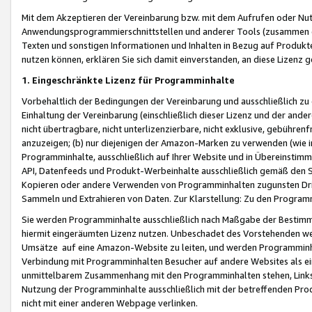
Mit dem Akzeptieren der Vereinbarung bzw. mit dem Aufrufen oder Nutz
Anwendungsprogrammierschnittstellen und anderer Tools (zusammen die
Texten und sonstigen Informationen und Inhalten in Bezug auf Produkte
nutzen können, erklären Sie sich damit einverstanden, an diese Lizenz 
1. Eingeschränkte Lizenz für Programminhalte
Vorbehaltlich der Bedingungen der Vereinbarung und ausschließlich z
Einhaltung der Vereinbarung (einschließlich dieser Lizenz und der ande
nicht übertragbare, nicht unterlizenzierbare, nicht exklusive, gebühren
anzuzeigen; (b) nur diejenigen der Amazon-Marken zu verwenden (wie in 
Programminhalte, ausschließlich auf Ihrer Website und in Übereinstimmu
API, Datenfeeds und Produkt-Werbeinhalte ausschließlich gemäß den Spe
Kopieren oder andere Verwenden von Programminhalten zugunsten Dri
Sammeln und Extrahieren von Daten. Zur Klarstellung: Zu den Program
Sie werden Programminhalte ausschließlich nach Maßgabe der Besti
hiermit eingeräumten Lizenz nutzen. Unbeschadet des Vorstehenden we
Umsätze auf eine Amazon-Website zu leiten, und werden Programminhal
Verbindung mit Programminhalten Besucher auf andere Websites als ein
unmittelbarem Zusammenhang mit den Programminhalten stehen, Links z
Nutzung der Programminhalte ausschließlich mit der betreffenden Pr
nicht mit einer anderen Webpage verlinken.