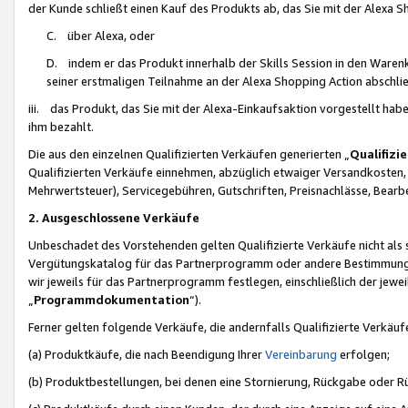
der Kunde schließt einen Kauf des Produkts ab, das Sie mit der Alexa 
C. über Alexa, oder
D. indem er das Produkt innerhalb der Skills Session in den Waren
seiner erstmaligen Teilnahme an der Alexa Shopping Action abschlie
iii. das Produkt, das Sie mit der Alexa-Einkaufsaktion vorgestellt ha
ihm bezahlt.
Die aus den einzelnen Qualifizierten Verkäufen generierten „
Qualifizi
Qualifizierten Verkäufe einnehmen, abzüglich etwaiger Versandkosten
Mehrwertsteuer), Servicegebühren, Gutschriften, Preisnachlässe, Bear
2. Ausgeschlossene Verkäufe
Unbeschadet des Vorstehenden gelten Qualifizierte Verkäufe nicht als
Vergütungskatalog für das Partnerprogramm oder andere Bestimmungen,
wir jeweils für das Partnerprogramm festlegen, einschließlich der jewe
„
Programmdokumentation
“).
Ferner gelten folgende Verkäufe, die andernfalls Qualifizierte Verkä
(a) Produktkäufe, die nach Beendigung Ihrer
Vereinbarung
erfolgen;
(b) Produktbestellungen, bei denen eine Stornierung, Rückgabe oder R