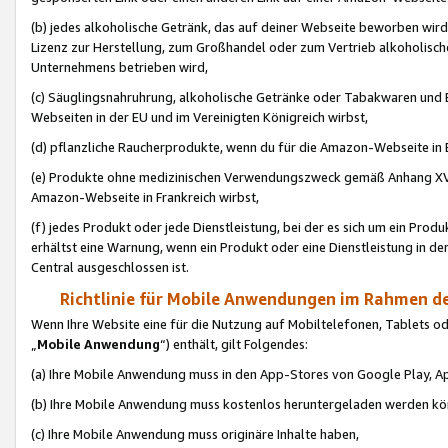
(b) jedes alkoholische Getränk, das auf deiner Webseite beworben wird
Lizenz zur Herstellung, zum Großhandel oder zum Vertrieb alkoholisch
Unternehmens betrieben wird,
(c) Säuglingsnahruhrung, alkoholische Getränke oder Tabakwaren und E
Webseiten in der EU und im Vereinigten Königreich wirbst,
(d) pflanzliche Raucherprodukte, wenn du für die Amazon-Webseite in B
(e) Produkte ohne medizinischen Verwendungszweck gemäß Anhang XVI 
Amazon-Webseite in Frankreich wirbst,
(f) jedes Produkt oder jede Dienstleistung, bei der es sich um ein Prod
erhältst eine Warnung, wenn ein Produkt oder eine Dienstleistung in de
Central ausgeschlossen ist.
Richtlinie für Mobile Anwendungen im Rahmen de
Wenn Ihre Website eine für die Nutzung auf Mobiltelefonen, Tablets 
„
Mobile Anwendung
“) enthält, gilt Folgendes:
(a) Ihre Mobile Anwendung muss in den App-Stores von Google Play, A
(b) Ihre Mobile Anwendung muss kostenlos heruntergeladen werden könn
(c) Ihre Mobile Anwendung muss originäre Inhalte haben,