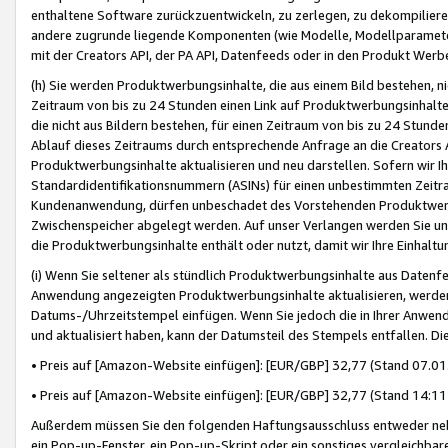
enthaltene Software zurückzuentwickeln, zu zerlegen, zu dekompilier
andere zugrunde liegende Komponenten (wie Modelle, Modellparameter
mit der Creators API, der PA API, Datenfeeds oder in den Produkt Werb
(h) Sie werden Produktwerbungsinhalte, die aus einem Bild bestehen, ni
Zeitraum von bis zu 24 Stunden einen Link auf Produktwerbungsinhalte
die nicht aus Bildern bestehen, für einen Zeitraum von bis zu 24 Stund
Ablauf dieses Zeitraums durch entsprechende Anfrage an die Creators 
Produktwerbungsinhalte aktualisieren und neu darstellen. Sofern wir Ih
Standardidentifikationsnummern (ASINs) für einen unbestimmten Zeitra
Kundenanwendung, dürfen unbeschadet des Vorstehenden Produktwerbu
Zwischenspeicher abgelegt werden. Auf unser Verlangen werden Sie un
die Produktwerbungsinhalte enthält oder nutzt, damit wir Ihre Einhalt
(i) Wenn Sie seltener als stündlich Produktwerbungsinhalte aus Datenfe
Anwendung angezeigten Produktwerbungsinhalte aktualisieren, werden 
Datums-/Uhrzeitstempel einfügen. Wenn Sie jedoch die in Ihrer Anwe
und aktualisiert haben, kann der Datumsteil des Stempels entfallen. Dies
• Preis auf [Amazon-Website einfügen]: [EUR/GBP] 32,77 (Stand 07.01.
• Preis auf [Amazon-Website einfügen]: [EUR/GBP] 32,77 (Stand 14:11 
Außerdem müssen Sie den folgenden Haftungsausschluss entweder neb
ein Pop-up-Fenster, ein Pop-up-Skript oder ein sonstiges vergleichba