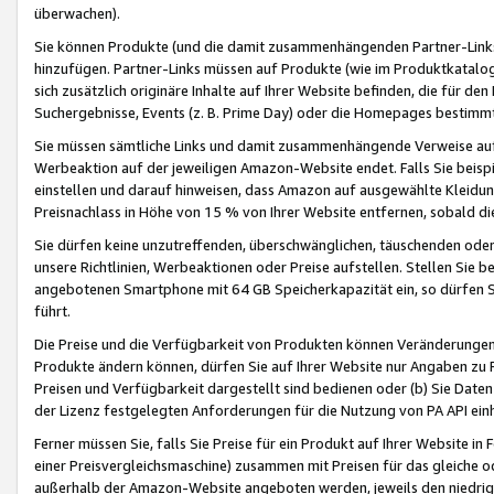
überwachen).
Sie können Produkte (und die damit zusammenhängenden Partner-Links)
hinzufügen. Partner-Links müssen auf Produkte (wie im Produktkatalog de
sich zusätzlich originäre Inhalte auf Ihrer Website befinden, die für 
Suchergebnisse, Events (z. B. Prime Day) oder die Homepages bestimmte
Sie müssen sämtliche Links und damit zusammenhängende Verweise auf z
Werbeaktion auf der jeweiligen Amazon-Website endet. Falls Sie beisp
einstellen und darauf hinweisen, dass Amazon auf ausgewählte Kleidun
Preisnachlass in Höhe von 15 % von Ihrer Website entfernen, sobald di
Sie dürfen keine unzutreffenden, überschwänglichen, täuschenden od
unsere Richtlinien, Werbeaktionen oder Preise aufstellen. Stellen Sie 
angebotenen Smartphone mit 64 GB Speicherkapazität ein, so dürfen S
führt.
Die Preise und die Verfügbarkeit von Produkten können Veränderungen 
Produkte ändern können, dürfen Sie auf Ihrer Website nur Angaben zu P
Preisen und Verfügbarkeit dargestellt sind bedienen oder (b) Sie Daten
der Lizenz festgelegten Anforderungen für die Nutzung von PA API einh
Ferner müssen Sie, falls Sie Preise für ein Produkt auf Ihrer Website in 
einer Preisvergleichsmaschine) zusammen mit Preisen für das gleiche o
außerhalb der Amazon-Website angeboten werden, jeweils den niedrigst