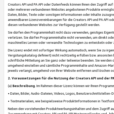
Creators API und PA API oder Datenfeeds können Ihnen den Zugriff auf D
oder mehreren verbundenen Websites angebotenen Produkte ermögliche
Daten, Bilder, Texte oder sonstigen Informationen oder Inhalte zuzugre
anwendbaren Lizenzvereinbarungen für die Creators API und PA API od
diesen verbundenen Websites zur Verfügung gestellt werden.
Sie dürfen den Programminhalt nicht dazu verwenden, geistiges Eigent
verletzen. Sie dürfen Programminhalte nicht verwenden, um direkt ode
maschinelles Lernen oder verwandte Technologien zu entwickeln oder zu
Die Lizenz endet mit sofortiger Wirkung automatisch, wenn Sie zu irg
Vergütungskatalog definiert) nicht rechtzeitig erfüllen bzw. ansonsten
schriftliche Mitteilung an Sie ganz oder teilweise beenden. Sie werden
umgehend einstellen und sämtliche Programminhalte und Amazon-Marke
jeweils verlangt, umgehend von Ihrer Website entfernen und löschen od
2. Voraussetzungen für die Nutzung der Creators API und der P
(a)
Beschreibung
. Im Rahmen dieser Lizenz können wir Ihnen Programmi
• Daten, Bilder, Audio-Dateien, Videos, Logos, Benutzerschnittstellen-
• Textmaterialien, wie beispielsweise Produktinformationen in Textfor
Neben den vorstehenden Produktwerbungsinhalten und dem Zugriff auf 
Zusammenhang mit Creators API und PA API Musterquellcodes und -bibli