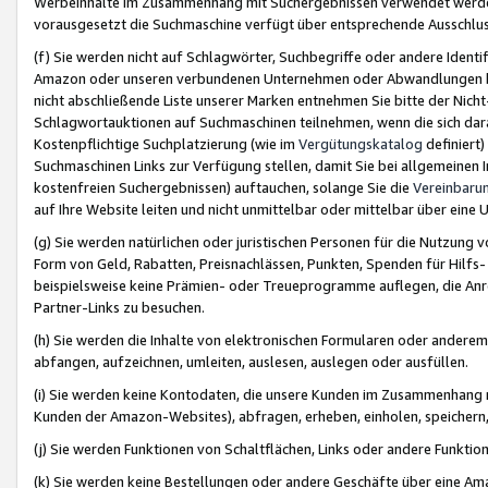
Werbeinhalte im Zusammenhang mit Suchergebnissen verwendet werden,
vorausgesetzt die Suchmaschine verfügt über entsprechende Ausschlu
(f) Sie werden nicht auf Schlagwörter, Suchbegriffe oder andere Ident
Amazon oder unseren verbundenen Unternehmen oder Abwandlungen bzw
nicht abschließende Liste unserer Marken entnehmen Sie bitte der Nich
Schlagwortauktionen auf Suchmaschinen teilnehmen, wenn die sich da
Kostenpflichtige Suchplatzierung (wie im
Vergütungskatalog
definiert
Suchmaschinen Links zur Verfügung stellen, damit Sie bei allgemeinen I
kostenfreien Suchergebnissen) auftauchen, solange Sie die
Vereinbaru
auf Ihre Website leiten und nicht unmittelbar oder mittelbar über eine
(g) Sie werden natürlichen oder juristischen Personen für die Nutzung 
Form von Geld, Rabatten, Preisnachlässen, Punkten, Spenden für Hilfs
beispielsweise keine Prämien- oder Treueprogramme auflegen, die Anrei
Partner-Links zu besuchen.
(h) Sie werden die Inhalte von elektronischen Formularen oder anderem M
abfangen, aufzeichnen, umleiten, auslesen, auslegen oder ausfüllen.
(i) Sie werden keine Kontodaten, die unsere Kunden im Zusammenhang 
Kunden der Amazon-Websites), abfragen, erheben, einholen, speichern,
(j) Sie werden Funktionen von Schaltflächen, Links oder andere Funkti
(k) Sie werden keine Bestellungen oder andere Geschäfte über eine Ama