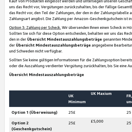
Kauf von Produkten eingelöst werden und unterliegen unseren Geschäf
uns das Recht vor, Vergütungen zurückzuhalten, bis der fällige Gesamt
das Recht vor, den Teil der Zahlungen, der den in der Zahlungstabelle 
Zahlungsart angibst. Die Zahlung per Amazon-Geschenkgutschein ist in
Option 3: Zahlung per Scheck.
Wir übersenden Ihnen einen Scheck in Höh
Sollten Sie sich für diese Option entscheiden, behalten wir uns das Rec
den in der
Übersicht Mindestauszahlungsbeträge
genannten Mindest
der
Übersicht Mindestauszahlungsbeträge
angegebene Bearbeitung
und Schweden nicht verfügbar.
Sollten Sie keine gültigen Informationen für die Zahlungsoption bereit
oder die Auszahlung verdienter Vergütung zurückhalten, bis Sie eine A
Übersicht Mindestauszahlungsbeträge
UK Maxium
UK
FR,
Minimum
un
Option 1 (Überweisung)
25£
25
£5,000
Option 2
25£
25
(Geschenkgutschein)