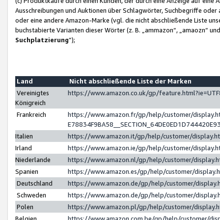
(c) Produktkäufe durch einen Kunden, der durch eine Anzeige auf eine 
Ausschreibungen und Auktionen über Schlagwörter, Suchbegriffe oder 
oder eine andere Amazon-Marke (vgl. die nicht abschließende Liste un
buchstabierte Varianten dieser Wörter (z. B. „ammazon“, „amaozn“ und „
Suchplatzierung
”);
Land
Nicht abschließende Liste der Marken
Vereinigtes
https://www.amazon.co.uk/gp/feature.html?ie=U
Königreich
Frankreich
https://www.amazon.fr/gp/help/customer/displa
E78834F9BA58__SECTION_64DE0ED1D744420E9
Italien
https://www.amazon.it/gp/help/customer/display
Irland
https://www.amazon.ie/gp/help/customer/displa
Niederlande
https://www.amazon.nl/gp/help/customer/display
Spanien
https://www.amazon.es/gp/help/customer/display
Deutschland
https://www.amazon.de/gp/help/customer/displa
Schweden
https://www.amazon.de/gp/help/customer/displa
Polen
https://www.amazon.pl/gp/help/customer/display
Belgien
https://www.amazon.com.be/gp/help/customer/d