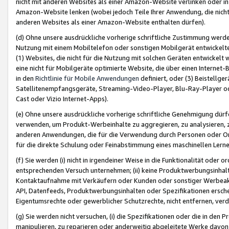
nicht mit anderen Websites als einer Amazon-Website verlinken oder i
Amazon-Website lenken (wobei jedoch Teile Ihrer Anwendung, die nich
anderen Websites als einer Amazon-Website enthalten dürfen).
(d) Ohne unsere ausdrückliche vorherige schriftliche Zustimmung werd
Nutzung mit einem Mobiltelefon oder sonstigen Mobilgerät entwickelt
(1) Websites, die nicht für die Nutzung mit solchen Geräten entwickelt
eine nicht für Mobilgeräte optimierte Website, die über einen Interne
in den
Richtlinie für Mobile Anwendungen
definiert, oder (3) Beistellge
Satellitenempfangsgeräte, Streaming-Video-Player, Blu-Ray-Player ode
Cast oder Vizio Internet-Apps).
(e) Ohne unsere ausdrückliche vorherige schriftliche Genehmigung dürfe
verwenden, um Produkt-Werbeinhalte zu aggregieren, zu analysieren, 
anderen Anwendungen, die für die Verwendung durch Personen oder Or
für die direkte Schulung oder Feinabstimmung eines maschinellen Lern
(f) Sie werden (i) nicht in irgendeiner Weise in die Funktionalität ode
entsprechenden Versuch unternehmen; (ii) keine Produktwerbungsinha
Kontaktaufnahme mit Verkäufern oder Kunden oder sonstiger Werbeaktiv
API, Datenfeeds, Produktwerbungsinhalten oder Spezifikationen erschei
Eigentumsrechte oder gewerblicher Schutzrechte, nicht entfernen, verd
(g) Sie werden nicht versuchen, (i) die Spezifikationen oder die in de
manipulieren, zu reparieren oder anderweitig abgeleitete Werke davon z