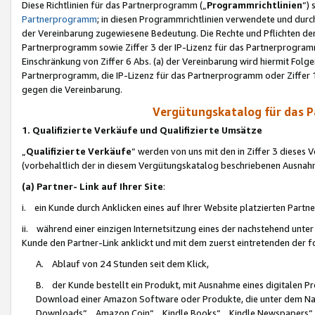
Diese Richtlinien für das Partnerprogramm („
Programmrichtlinien
“)
Partnerprogramm
; in diesen Programmrichtlinien verwendete und durch
der Vereinbarung zugewiesene Bedeutung. Die Rechte und Pflichten de
Partnerprogramm sowie Ziffer 3 der IP-Lizenz für das Partnerprogram
Einschränkung von Ziffer 6 Abs. (a) der Vereinbarung wird hiermit Fol
Partnerprogramm, die IP-Lizenz für das Partnerprogramm oder Ziffer 1
gegen die Vereinbarung.
Vergütungskatalog für das 
1. Qualifizierte Verkäufe und Qualifizierte Umsätze
„
Qualifizierte Verkäufe
“ werden von uns mit den in Ziffer 3 diese
(vorbehaltlich der in diesem Vergütungskatalog beschriebenen Ausnah
(a) Partner- Link auf Ihrer Site
:
i. ein Kunde durch Anklicken eines auf Ihrer Website platzierten Part
ii. während einer einzigen Internetsitzung eines der nachstehend unter (i)
Kunde den Partner-Link anklickt und mit dem zuerst eintretenden der f
A. Ablauf von 24 Stunden seit dem Klick,
B. der Kunde bestellt ein Produkt, mit Ausnahme eines digitalen P
Download einer Amazon Software oder Produkte, die unter dem N
Downloads“, „Amazon Coin“, „Kindle Books“, „Kindle Newspapers“, „