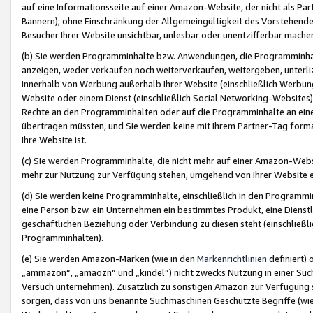
auf eine Informationsseite auf einer Amazon-Website, der nicht als Part
Bannern); ohne Einschränkung der Allgemeingültigkeit des Vorstehende
Besucher Ihrer Website unsichtbar, unlesbar oder unentzifferbar mache
(b) Sie werden Programminhalte bzw. Anwendungen, die Programminhalt
anzeigen, weder verkaufen noch weiterverkaufen, weitergeben, unterli
innerhalb von Werbung außerhalb Ihrer Website (einschließlich Werbun
Website oder einem Dienst (einschließlich Social Networking-Website
Rechte an den Programminhalten oder auf die Programminhalte an eine a
übertragen müssten, und Sie werden keine mit Ihrem Partner-Tag formati
Ihre Website ist.
(c) Sie werden Programminhalte, die nicht mehr auf einer Amazon-Websit
mehr zur Nutzung zur Verfügung stehen, umgehend von Ihrer Website e
(d) Sie werden keine Programminhalte, einschließlich in den Programmin
eine Person bzw. ein Unternehmen ein bestimmtes Produkt, eine Dienstle
geschäftlichen Beziehung oder Verbindung zu diesen steht (einschließli
Programminhalten).
(e) Sie werden Amazon-Marken (wie in den
Markenrichtlinien
definiert) 
„ammazon“, „amaozn“ und „kindel“) nicht zwecks Nutzung in einer Suc
Versuch unternehmen). Zusätzlich zu sonstigen Amazon zur Verfügung 
sorgen, dass von uns benannte Suchmaschinen Geschützte Begriffe (wie 