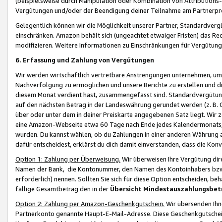
(beispielsweise durch Manipulation oder Kombination von Attributions-
Vergütungen und/oder der Beendigung deiner Teilnahme am Partnerp
Gelegentlich können wir die Möglichkeit unserer Partner, Standardv
einschränken. Amazon behält sich (ungeachtet etwaiger Fristen) das Re
modifizieren. Weitere Informationen zu Einschränkungen für Vergütung
6. Erfassung und Zahlung von Vergütungen
Wir werden wirtschaftlich vertretbare Anstrengungen unternehmen, um 
Nachverfolgung zu ermöglichen und unsere Berichte zu erstellen und di
diesem Monat verdient hast, zusammengefasst sind. Standardvergütung
auf den nächsten Betrag in der Landeswährung gerundet werden (z. B. C
über oder unter dem in deiner Preiskarte angegebenen Satz liegt. Wir
eine Amazon-Webseite etwa 60 Tage nach Ende jedes Kalendermonats, i
wurden. Du kannst wählen, ob du Zahlungen in einer anderen Währung
dafür entscheidest, erklärst du dich damit einverstanden, dass die K
Option 1: Zahlung per Überweisung.
Wir überweisen Ihre Vergütung dir
Namen der Bank, die Kontonummer, den Namen des Kontoinhabers bzw. a
erforderlich) nennen. Sollten Sie sich für diese Option entscheiden, be
fällige Gesamtbetrag den in der
Übersicht Mindestauszahlungsbet
Option 2: Zahlung per Amazon-Geschenkgutschein.
Wir übersenden Ihne
Partnerkonto genannte Haupt-E-Mail-Adresse. Diese Geschenkgutschei