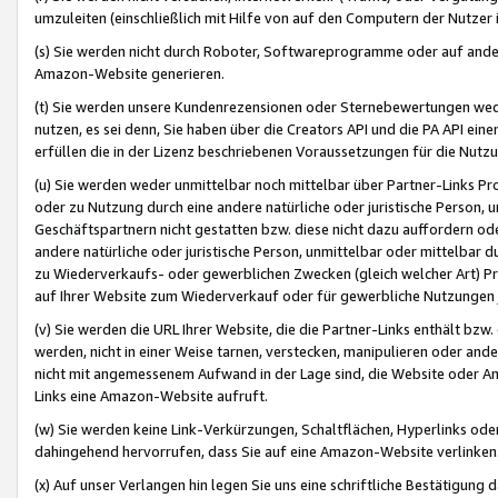
umzuleiten (einschließlich mit Hilfe von auf den Computern der Nutzer i
(s) Sie werden nicht durch Roboter, Softwareprogramme oder auf andere
Amazon-Website generieren.
(t) Sie werden unsere Kundenrezensionen oder Sternebewertungen wed
nutzen, es sei denn, Sie haben über die Creators API und die PA API e
erfüllen die in der Lizenz beschriebenen Voraussetzungen für die Nutzu
(u) Sie werden weder unmittelbar noch mittelbar über Partner-Links P
oder zu Nutzung durch eine andere natürliche oder juristische Person,
Geschäftspartnern nicht gestatten bzw. diese nicht dazu auffordern od
andere natürliche oder juristische Person, unmittelbar oder mittelbar
zu Wiederverkaufs- oder gewerblichen Zwecken (gleich welcher Art) 
auf Ihrer Website zum Wiederverkauf oder für gewerbliche Nutzungen 
(v) Sie werden die URL Ihrer Website, die die Partner-Links enthält b
werden, nicht in einer Weise tarnen, verstecken, manipulieren oder and
nicht mit angemessenem Aufwand in der Lage sind, die Website oder A
Links eine Amazon-Website aufruft.
(w) Sie werden keine Link-Verkürzungen, Schaltflächen, Hyperlinks ode
dahingehend hervorrufen, dass Sie auf eine Amazon-Website verlinken
(x) Auf unser Verlangen hin legen Sie uns eine schriftliche Bestätigung