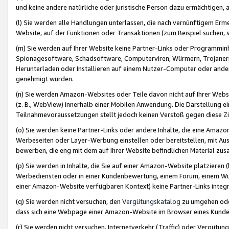
und keine andere natürliche oder juristische Person dazu ermächtigen, a
(l) Sie werden alle Handlungen unterlassen, die nach vernünftigem Erme
Website, auf der Funktionen oder Transaktionen (zum Beispiel suchen, s
(m) Sie werden auf Ihrer Website keine Partner-Links oder Programmin
Spionagesoftware, Schadsoftware, Computerviren, Würmern, Trojaner
Herunterladen oder Installieren auf einem Nutzer-Computer oder ande
genehmigt wurden.
(n) Sie werden Amazon-Websites oder Teile davon nicht auf Ihrer Websi
(z. B., WebView) innerhalb einer Mobilen Anwendung. Die Darstellung ein
Teilnahmevoraussetzungen stellt jedoch keinen Verstoß gegen diese Zif
(o) Sie werden keine Partner-Links oder andere Inhalte, die eine Am
Werbeseiten oder Layer-Werbung einstellen oder bereitstellen, mit Au
bewerben, die eng mit dem auf Ihrer Website befindlichen Material z
(p) Sie werden in Inhalte, die Sie auf einer Amazon-Website platzier
Werbediensten oder in einer Kundenbewertung, einem Forum, einem Wun
einer Amazon-Website verfügbaren Kontext) keine Partner-Links integr
(q) Sie werden nicht versuchen, den
Vergütungskatalog
zu umgehen oder
dass sich eine Webpage einer Amazon-Website im Browser eines Kunden 
(r) Sie werden nicht versuchen, Internetverkehr (Traffic) oder Vergü