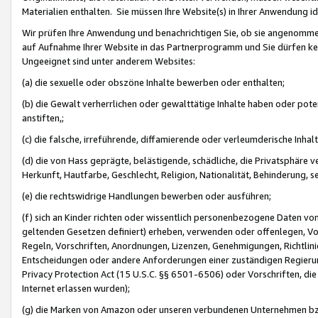
Materialien enthalten. Sie müssen Ihre Website(s) in Ihrer Anwendung ide
Wir prüfen Ihre Anwendung und benachrichtigen Sie, ob sie angenommen
auf Aufnahme Ihrer Website in das Partnerprogramm und Sie dürfen kei
Ungeeignet sind unter anderem Websites:
(a) die sexuelle oder obszöne Inhalte bewerben oder enthalten;
(b) die Gewalt verherrlichen oder gewalttätige Inhalte haben oder pot
anstiften,;
(c) die falsche, irreführende, diffamierende oder verleumderische Inha
(d) die von Hass geprägte, belästigende, schädliche, die Privatsphäre v
Herkunft, Hautfarbe, Geschlecht, Religion, Nationalität, Behinderung, 
(e) die rechtswidrige Handlungen bewerben oder ausführen;
(f) sich an Kinder richten oder wissentlich personenbezogene Daten vo
geltenden Gesetzen definiert) erheben, verwenden oder offenlegen, Vo
Regeln, Vorschriften, Anordnungen, Lizenzen, Genehmigungen, Richtlini
Entscheidungen oder andere Anforderungen einer zuständigen Regierung
Privacy Protection Act (15 U.S.C. §§ 6501-6506) oder Vorschriften, di
Internet erlassen wurden);
(g) die Marken von Amazon oder unseren verbundenen Unternehmen b