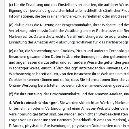
(c) für die Erstellung und das Einstellen von Inhalten, die auf Ihrer We
Eignung der jeweils dargestellten Inhalte (einschließlich sämtlicher 
Informationen, die Sie in einen Partner-Link aufnehmen oder mit diese
(d) dafür, dass die Nutzung der Programminhalte, Ihrer Website und des 
Verletzung oder missbräuchliche Ausübung unserer Rechte bzw. der Recht
Markenrechte, Datenschutzrechte, Veröffentlichungsrechte oder anderer
Einhaltung der
Amazon Anti-Fälschungsrichtlinien für das Partnerpro
(e) dafür, die Verwendung von Cookies, Pixeln und anderen Technologien
Besuchern gesammelten Daten in Übereinstimmung mit den geltenden Ge
und angemessen darzustellen und auf andere Weise die geltenden geset
in sonstiger Weise, einschließlich des ggf. anzuzeigenden Hinweises, d
Werbeanzeigen bereitstellen, von den Besuchern Ihrer Website unmitte
Cookies erkennen können und dafür, dass Sie Informationen über die v
Online-Werbung bereitstellen, soweit nach den anwendbaren gesetzlic
(f) für Ihre Nutzung, der Programminhalte und der Amazon-Marken, u
4. Werbeeinschränkungen.
Sie werden sich nicht an Werbe-, Market
Unternehmen oder in Verbindung mit einer Amazon-Website oder dem Pa
Vereinbarung
gestattet sind. Sie werden sich nicht an Werbeaktivitäten
Logos von uns oder unseren Partnern (einschließlich Amazon-Marken), 
E-Books, physischen Postsendungen, physischen Dokumenten oder in 