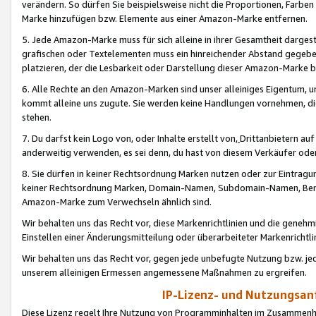
verändern. So dürfen Sie beispielsweise nicht die Proportionen, Farb
Marke hinzufügen bzw. Elemente aus einer Amazon-Marke entfernen.
5. Jede Amazon-Marke muss für sich alleine in ihrer Gesamtheit darge
grafischen oder Textelementen muss ein hinreichender Abstand gegebe
platzieren, der die Lesbarkeit oder Darstellung dieser Amazon-Marke b
6. Alle Rechte an den Amazon-Marken sind unser alleiniges Eigentum, 
kommt alleine uns zugute. Sie werden keine Handlungen vornehmen, 
stehen.
7. Du darfst kein Logo von, oder Inhalte erstellt von,
Drittanbietern au
anderweitig verwenden, es sei denn, du hast von diesem Verkäufer oder
8. Sie dürfen in keiner Rechtsordnung Marken nutzen oder zur Eintragu
keiner Rechtsordnung Marken, Domain-Namen, Subdomain-Namen, Benu
Amazon-Marke zum Verwechseln ähnlich sind.
Wir behalten uns das Recht vor, diese Markenrichtlinien und die gene
Einstellen einer Änderungsmitteilung oder überarbeiteter Markenricht
Wir behalten uns das Recht vor, gegen jede unbefugte Nutzung bzw. jede 
unserem alleinigen Ermessen angemessene Maßnahmen zu ergreifen.
IP-Lizenz- und Nutzungsan
Diese Lizenz regelt Ihre Nutzung von Programminhalten im Zusammen