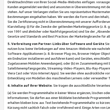
Direktnachrichten von Ihren Social-Media-Websites einfügen. vorausg
Kunden angemeldet werden) und ansonsten in Übereinstimmung mit der
stehen. Auf unser Verlangen stellen Sie uns repräsentative Mustermater
Bestimmungen eingehalten haben. Wir werden die Form und den Inhalt, di
Sie die Zertifizierung nicht in Übereinstimmung mit unserer Aufforderu
Klarstellung: (i) Für die Zwecke der geltenden Marketinggesetze (z. 
von 1991 und ähnlicher oder Nachfolgegesetze) sind Sie der „Absender“ j
Gesetze und Standards und Best Practices der Marketingbranche für 
5. Verbreitung von Partner-Links über Software und Geräte
Sie
nutzen bzw. keine Verlinkungen auf eine Amazon-Website wie nachsteh
Software-Applikationen (z. B. Browser Plug-ins, Browser Helper Objec
ein Endnutzer installieren und ausführen kann) und Geräten, einschlie
Zugelassenen Mobilen Anwendungen); oder (b) im Zusammenhang mit bzw.
Satellitenempfangsgeräte, Streaming-Video-Playern, Blu-Ray-Playern 
Viera Cast oder Vizio Internet Apps). Sie werden ohne ausdrückliche v
Entwicklung von Modellen des maschinellen Lernens oder verwandter 
6. Inhalte auf Ihrer Website
. Sie tragen die ausschließliche Verantwo
(a) Sie werden Programminhalte in keiner Weise ergänzen, löschen oder
Informationen; Sie dürfen aus einer Bilddatei bestehende Programminhal
erhalten bleiben bzw. aus Text bestehende Programminhalte so kürzen, 
Kürzung nicht sachlich falsch oder irreführend wird. Einige Arten von L