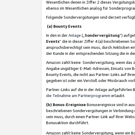
Wesentlichen denen in Ziffer 2 dieses Vergütung
ebenso im Wesentlichen analog für Sonderprogr
Folgende Sondervergütungen sind derzeit verfüg
(a) Bounty Events
In den in der
Anlage
(„
Sondervergütung
“) aufge
Events
“ die in dieser Ziffer 4 (a) beschriebenen 
anspruchsberechtigt sein muss, durch Anklicken ei
der Kunde in der entsprechenden Sitzung die in d
Amazon zahlt keine Sondervergütung, wenn das z
Angabe ungültiger E-Mail-Adressen, Einsatz von B
Bounty Events, die nicht aus Partner-Links auf Ihre
gegeben ist oder ein Verstoß oder Missbrauch vorl
Partner-Links auf die in der Anlage aufgeführte
die Teilnahme am Partnerprogramm
erlaubt.
(b) Bonus-Ereignisse
Bonusereignisse sind in au
beschriebenen Sondervergütungen in Verbindung m
sein muss, durch einen Partner-Link auf Ihrer We
Bonusaktion durchführt.
Amazon zahlt keine Sondervergütung, wenn ein Bon