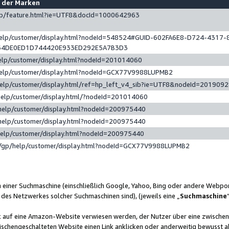
e der Marken
gp/feature.html?ie=UTF8&docId=1000642963
help/customer/display.html?nodeId=548524#GUID-602FA6E8-D724-4317-
64DE0ED1D744420E933ED292E5A7B3D3
elp/customer/display.html?nodeId=201014060
help/customer/display.html?nodeId=GCX77V9988LUPMB2
help/customer/display.html/ref=hp_left_v4_sib?ie=UTF8&nodeId=201909
help/customer/display.html/?nodeId=201014060
help/customer/display.html?nodeId=200975440
help/customer/display.html?nodeId=200975440
help/customer/display.html?nodeId=200975440
/gp/help/customer/display.html?nodeId=GCX77V9988LUPMB2
n einer Suchmaschine (einschließlich Google, Yahoo, Bing oder andere Webp
 des Netzwerkes solcher Suchmaschinen sind), (jeweils eine „
Suchmaschine
nk auf eine Amazon-Website verwiesen werden, der Nutzer über eine zwische
ischengeschalteten Website einen Link anklicken oder anderweitig bewusst a