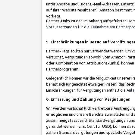
unter Angabe ungültiger E-Mail-Adressen, Einsatz
auf Ihrer Website resultieren). Amazon bestimmt i
vorliegt.
Partner-Links zu den im Anhang aufgeführten Hom
Voraussetzungen für die Teilnahme am Partnerp
5. Einschränkungen in Bezug auf Vergütunge
Partner-Tags sollten nur verwendet werden, um von 
versuchst, Vergütungen sowohl vom Amazon Partn
oder Kombination von Attributions-Links), könne
Partnerprogramm.
Gelegentlich können wir die Möglichkeit unsere
behält sich (ungeachtet etwaiger Fristen) das Rec
Einschränkungen für Vergütungen enthält die
Anla
6. Erfassung und Zahlung von Vergütungen
Wir werden wirtschaftlich vertretbare Anstrengu
ermöglichen und unsere Berichte zu erstellen und 
zusammengefasst sind. Standardvergütungen und s
gerundet werden (z. B. Cent für USD), können dazu
zahlen Standardvergütungen und spezielle Vergüt