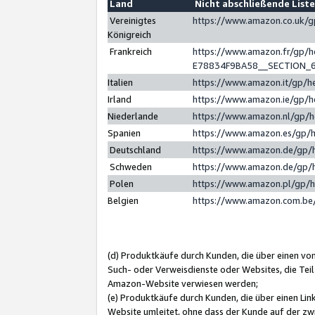
Land
Nicht abschließende List
Vereinigtes
https://www.amazon.co.uk/
Königreich
Frankreich
https://www.amazon.fr/gp/
E78834F9BA58__SECTION_
Italien
https://www.amazon.it/gp/h
Irland
https://www.amazon.ie/gp/
Niederlande
https://www.amazon.nl/gp/
Spanien
https://www.amazon.es/gp/
Deutschland
https://www.amazon.de/gp/
Schweden
https://www.amazon.de/gp/
Polen
https://www.amazon.pl/gp/
Belgien
https://www.amazon.com.be
(d) Produktkäufe durch Kunden, die über einen vo
Such- oder Verweisdienste oder Websites, die Teil
Amazon-Website verwiesen werden;
(e) Produktkäufe durch Kunden, die über einen Li
Website umleitet, ohne dass der Kunde auf der zw