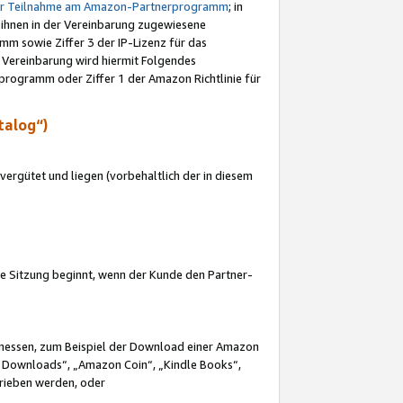
ur Teilnahme am Amazon-Partnerprogramm
; in
 ihnen in der Vereinbarung zugewiesene
m sowie Ziffer 3 der IP-Lizenz für das
 Vereinbarung wird hiermit Folgendes
programm oder Ziffer 1 der Amazon Richtlinie für
talog“)
ergütet und liegen (vorbehaltlich der in diesem
i die Sitzung beginnt, wenn der Kunde den Partner-
Ermessen, zum Beispiel der Download einer Amazon
 Downloads“, „Amazon Coin“, „Kindle Books“,
trieben werden, oder