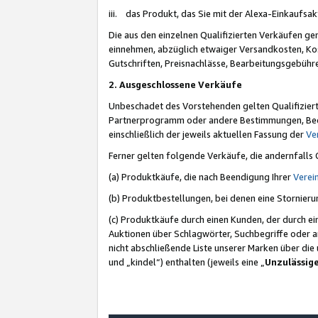
iii. das Produkt, das Sie mit der Alexa-Einkaufsa
Die aus den einzelnen Qualifizierten Verkäufen gen
einnehmen, abzüglich etwaiger Versandkosten, Ko
Gutschriften, Preisnachlässe, Bearbeitungsgebühr
2. Ausgeschlossene Verkäufe
Unbeschadet des Vorstehenden gelten Qualifiziert
Partnerprogramm oder andere Bestimmungen, Beding
einschließlich der jeweils aktuellen Fassung der
Ve
Ferner gelten folgende Verkäufe, die andernfalls
(a) Produktkäufe, die nach Beendigung Ihrer
Verei
(b) Produktbestellungen, bei denen eine Stornier
(c) Produktkäufe durch einen Kunden, der durch e
Auktionen über Schlagwörter, Suchbegriffe oder a
nicht abschließende Liste unserer Marken über di
und „kindel“) enthalten (jeweils eine „
Unzulässig