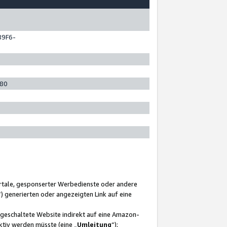
89F6-
280
ortale, gesponserter Werbedienste oder andere
“) generierten oder angezeigten Link auf eine
ngeschaltete Website indirekt auf eine Amazon-
ktiv werden müsste (eine „
Umleitung
“);