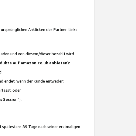
 ursprünglichen Anklicken des Partner-Links
laden und von diesem/dieser bezahlt wird
rodukte auf amazon.co.uk anbieten):
d
 und endet, wenn der Kunde entweder:
erlässt, oder
ls Session
“),
t spätestens 89 Tage nach seiner erstmaligen