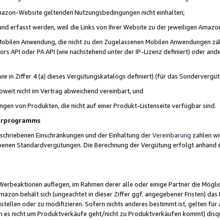
 Amazon-Website geltenden Nutzungsbedingungen nicht einhalten;
t und erfasst werden, weil die Links von Ihrer Website zu der jeweiligen Am
 Mobilen Anwendung, die nicht zu den Zugelassenen Mobilen Anwendungen zählt
s API oder PA API (wie nachstehend unter der IP-Lizenz definiert) oder ander
ie in Ziffer 4 (a) dieses Vergütungskatalogs definiert) (für das Sonderverg
weit nicht im Vertrag abweichend vereinbart, und
ngen von Produkten, die nicht auf einer Produkt-Listenseite verfügbar sind.
nerprogramms
eschriebenen Einschränkungen und der Einhaltung der
Vereinbarung
zahlen wir
ebenen Standardvergütungen. Die Berechnung der Vergütung erfolgt anhand e
beaktionen auflegen, im Rahmen derer alle oder einige Partner die Möglichk
Amazon behält sich (ungeachtet in dieser Ziffer ggf. angegebener Fristen) d
ustellen oder zu modifizieren. Sofern nichts anderes bestimmt ist, gelten 
s nicht um Produktverkäufe geht/nicht zu Produktverkäufen kommt) disqua