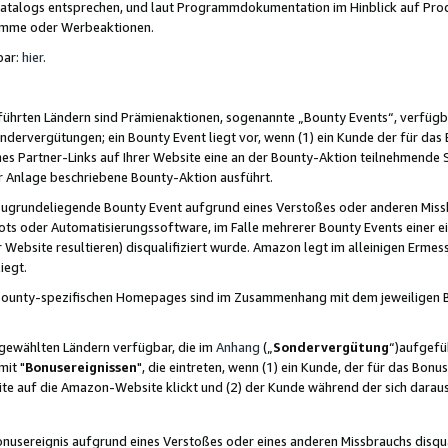
skatalogs entsprechen, und laut Programmdokumentation im Hinblick auf Pr
amme oder Werbeaktionen.
bar:
hier
.
führten Ländern sind Prämienaktionen, sogenannte „Bounty Events“, verfügb
Sondervergütungen; ein Bounty Event liegt vor, wenn (1) ein Kunde der für da
nes Partner-Links auf Ihrer Website eine an der Bounty-Aktion teilnehmende 
er Anlage beschriebene Bounty-Aktion ausführt.
ugrundeliegende Bounty Event aufgrund eines Verstoßes oder anderen Miss
ots oder Automatisierungssoftware, im Falle mehrerer Bounty Events einer e
r Website resultieren) disqualifiziert wurde. Amazon legt im alleinigen Ermess
iegt.
n Bounty-spezifischen Homepages sind im Zusammenhang mit dem jeweiligen
sgewählten Ländern verfügbar, die im
Anhang
(„
Sondervergütung
“)aufgefüh
it "
Bonusereignissen
", die eintreten, wenn (1) ein Kunde, der für das Bon
bsite auf die Amazon-Website klickt und (2) der Kunde während der sich dar
usereignis aufgrund eines Verstoßes oder eines anderen Missbrauchs disqua