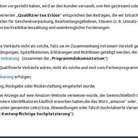
ktion vorgestellt haben, wird an den Kunden versandt, von ihm gestreamt od
erierten „
Qualifizierten Erlöse
“ entsprechen den Beträgen, die wir tatsäch
sten für Geschenkverpackung, Bearbeitungsgebühren, Steuern (z. B. Umsatz-
en bei Kreditkartenzahlung und uneinbringlicher Forderungen.
e Verkäufe nicht als solche, falls sie im Zusammenhang mit einem Verstoß 
ungen, Spezifikationen, Erklärungen und Richtlinien getätigt werden, die 
reinbarung
(zusammen die „
Programmdokumentation
“).
 Qualifizierte Verkäufe wären, nicht als solche und sind vom Partnerprogra
nbarung
erfolgen;
ung, Rückgabe oder Rückerstattung eingeleitet wurde;
ine Anzeige auf eine Amazon-Website verwiesen wurde, die Sieeinschließlich
ndere Identifikatoren käuflich erworben haben,die das Wort „amazon“ oder 
e unten genannten Links) bzw. Abwandlungen oder falsch buchstabierte Varia
e Kostenpflichtige Suchplatzierung
”);