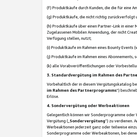
(f) Produktkäufe durch Kunden, die die für eine
(g) Produktkäufe, die nicht richtig zurückverfolg
(h) Produktkäufe über einen Partner-Link in einer
Zugelassenen Mobilen Anwendung, der nicht Creator
Verfügung stellen, nutzt;
(i) Produktkäufe im Rahmen eines Bounty Events (w
(j) Produktkäufe im Rahmen eines Abonnements, so
(k) alle Vorabveröffentlichungen oder Vorbestellu
3. Standardvergütung im Rahmen des Part
Vorbehaltlich der in diesem Vergütungskatalog b
im Rahmen des Partnerprogramms
“) beschri
Erlöse.
4. Sondervergütung oder Werbeaktionen
Gelegentlich können wir Sonderprogramme oder Wer
Vergütung („
Sondervergütung
”) zu verdienen. 
Werbeaktionen jederzeit ganz oder teilweise einz
Sonderprogramme oder Werbeaktionen, bei denen e