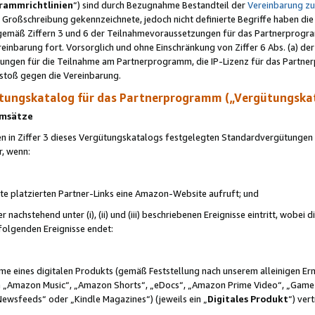
rammrichtlinien
“) sind durch Bezugnahme Bestandteil der
Vereinbarung z
Großschreibung gekennzeichnete, jedoch nicht definierte Begriffe haben die
 gemäß Ziffern 3 und 6 der Teilnahmevoraussetzungen für das Partnerprogram
nbarung fort. Vorsorglich und ohne Einschränkung von Ziffer 6 Abs. (a) der
ungen für die Teilnahme am Partnerprogramm, die IP-Lizenz für das Partner
rstoß gegen die Vereinbarung.
ungskatalog für das Partnerprogramm („Vergütungska
 Umsätze
n in Ziffer 3 dieses Vergütungskatalogs festgelegten Standardvergütungen v
r, wenn:
ite platzierten Partner-Links eine Amazon-Website aufruft; und
r nachstehend unter (i), (ii) und (iii) beschriebenen Ereignisse eintritt, wobe
 folgenden Ereignisse endet:
hme eines digitalen Produkts (gemäß Feststellung nach unserem alleinigen 
 „Amazon Music“, „Amazon Shorts“, „eDocs“, „Amazon Prime Video“, „Game
Newsfeeds“ oder „Kindle Magazines“) (jeweils ein „
Digitales Produkt
“) ver