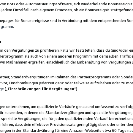
 von Bots oder Automatisierungssoftware, sich wiederholende Bonusereignisse
n jedem Einzelfall nach eigenem Ermessen, ob ein Bonusereignis stattgefund
epages für Bonusereignisse sind in Verbindung mit dem entsprechenden Bonu
rogramm
.
n
den Vergütungen zu profitieren. Falls wir feststellen, dass du (und/oder ein
erprogramm als auch von einem anderen Programm mit demselben Traffic ei
n wir Maßnahmen ergreifen, einschließlich der Einbehaltung von Vergütunge
r Partner, Standardvergütungen im Rahmen des Partnerprogramms oder Sonde
ht vor, Einschränkungen jederzeit ganz oder teilweise aufzuheben oder zu mod
ge
(„
Einschränkungen für Vergütungen
“).
ngen unternehmen, um qualifizierte Verkäufe genau und umfassend zu verfol
dir zu senden, in denen die Standardvergütungen und spezielle Vergütungen, 
pezielle Vergütungen, die für jeden qualifizierenden Verkauf berechnet un
 führen, dass dein effektiver Provisionssatz geringfügig über oder unter dem
ungen in der Standardwährung für eine Amazon-Webseite etwa 60 Tage nach