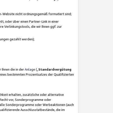
azon-Website nicht ordnungsgemäß formatiert sind;
, oder über einen Partner-Link in einer
e Verlinkungstools, die wir Ihnen ggf. zur
ütungen gezahlt werden);
 Ihnen die in der
Anlage
(„
Standardvergütung
ines bestimmten Prozentsatzes der Qualifizierten
eit erhalten, zusätzliche oder alternative
as Recht vor, Sonderprogramme oder
für alle Sonderprogramme oder Werbeaktionen (auch
lifizierende Ausschlusstatbestände, die im