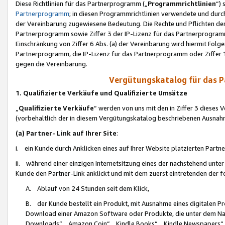
Diese Richtlinien für das Partnerprogramm („
Programmrichtlinien
“)
Partnerprogramm
; in diesen Programmrichtlinien verwendete und durch
der Vereinbarung zugewiesene Bedeutung. Die Rechte und Pflichten de
Partnerprogramm sowie Ziffer 3 der IP-Lizenz für das Partnerprogram
Einschränkung von Ziffer 6 Abs. (a) der Vereinbarung wird hiermit Fol
Partnerprogramm, die IP-Lizenz für das Partnerprogramm oder Ziffer 1
gegen die Vereinbarung.
Vergütungskatalog für das 
1. Qualifizierte Verkäufe und Qualifizierte Umsätze
„
Qualifizierte Verkäufe
“ werden von uns mit den in Ziffer 3 diese
(vorbehaltlich der in diesem Vergütungskatalog beschriebenen Ausnah
(a) Partner- Link auf Ihrer Site
:
i. ein Kunde durch Anklicken eines auf Ihrer Website platzierten Part
ii. während einer einzigen Internetsitzung eines der nachstehend unter (i)
Kunde den Partner-Link anklickt und mit dem zuerst eintretenden der f
A. Ablauf von 24 Stunden seit dem Klick,
B. der Kunde bestellt ein Produkt, mit Ausnahme eines digitalen P
Download einer Amazon Software oder Produkte, die unter dem N
Downloads“, „Amazon Coin“, „Kindle Books“, „Kindle Newspapers“, „