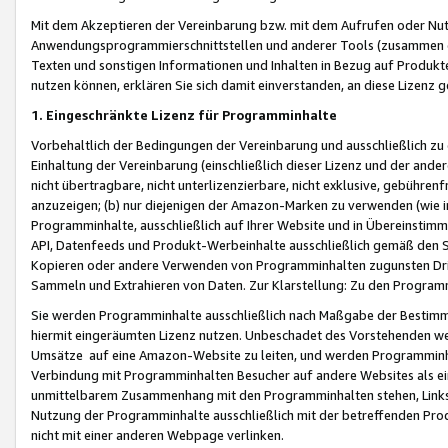
Mit dem Akzeptieren der Vereinbarung bzw. mit dem Aufrufen oder Nutz
Anwendungsprogrammierschnittstellen und anderer Tools (zusammen die
Texten und sonstigen Informationen und Inhalten in Bezug auf Produkte
nutzen können, erklären Sie sich damit einverstanden, an diese Lizenz 
1. Eingeschränkte Lizenz für Programminhalte
Vorbehaltlich der Bedingungen der Vereinbarung und ausschließlich z
Einhaltung der Vereinbarung (einschließlich dieser Lizenz und der ande
nicht übertragbare, nicht unterlizenzierbare, nicht exklusive, gebühren
anzuzeigen; (b) nur diejenigen der Amazon-Marken zu verwenden (wie in 
Programminhalte, ausschließlich auf Ihrer Website und in Übereinstimmu
API, Datenfeeds und Produkt-Werbeinhalte ausschließlich gemäß den Spe
Kopieren oder andere Verwenden von Programminhalten zugunsten Dri
Sammeln und Extrahieren von Daten. Zur Klarstellung: Zu den Program
Sie werden Programminhalte ausschließlich nach Maßgabe der Besti
hiermit eingeräumten Lizenz nutzen. Unbeschadet des Vorstehenden we
Umsätze auf eine Amazon-Website zu leiten, und werden Programminhal
Verbindung mit Programminhalten Besucher auf andere Websites als ein
unmittelbarem Zusammenhang mit den Programminhalten stehen, Links z
Nutzung der Programminhalte ausschließlich mit der betreffenden Pr
nicht mit einer anderen Webpage verlinken.