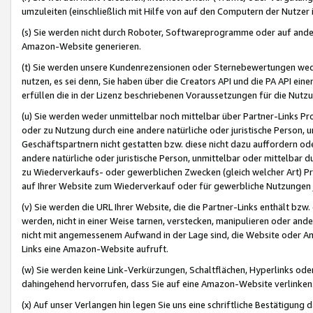
umzuleiten (einschließlich mit Hilfe von auf den Computern der Nutzer i
(s) Sie werden nicht durch Roboter, Softwareprogramme oder auf andere
Amazon-Website generieren.
(t) Sie werden unsere Kundenrezensionen oder Sternebewertungen wed
nutzen, es sei denn, Sie haben über die Creators API und die PA API e
erfüllen die in der Lizenz beschriebenen Voraussetzungen für die Nutzu
(u) Sie werden weder unmittelbar noch mittelbar über Partner-Links P
oder zu Nutzung durch eine andere natürliche oder juristische Person,
Geschäftspartnern nicht gestatten bzw. diese nicht dazu auffordern od
andere natürliche oder juristische Person, unmittelbar oder mittelbar
zu Wiederverkaufs- oder gewerblichen Zwecken (gleich welcher Art) 
auf Ihrer Website zum Wiederverkauf oder für gewerbliche Nutzungen 
(v) Sie werden die URL Ihrer Website, die die Partner-Links enthält b
werden, nicht in einer Weise tarnen, verstecken, manipulieren oder and
nicht mit angemessenem Aufwand in der Lage sind, die Website oder A
Links eine Amazon-Website aufruft.
(w) Sie werden keine Link-Verkürzungen, Schaltflächen, Hyperlinks ode
dahingehend hervorrufen, dass Sie auf eine Amazon-Website verlinken
(x) Auf unser Verlangen hin legen Sie uns eine schriftliche Bestätigung