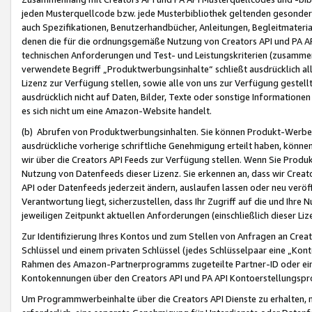
jeden Musterquellcode bzw. jede Musterbibliothek geltenden gesonder
auch Spezifikationen, Benutzerhandbücher, Anleitungen, Begleitmaterial
denen die für die ordnungsgemäße Nutzung von Creators API und PA A
technischen Anforderungen und Test- und Leistungskriterien (zusammen
verwendete Begriff „Produktwerbungsinhalte“ schließt ausdrücklich al
Lizenz zur Verfügung stellen, sowie alle von uns zur Verfügung gestel
ausdrücklich nicht auf Daten, Bilder, Texte oder sonstige Informatione
es sich nicht um eine Amazon-Website handelt.
(b) Abrufen von Produktwerbungsinhalten. Sie können Produkt-Werbein
ausdrückliche vorherige schriftliche Genehmigung erteilt haben, könn
wir über die Creators API Feeds zur Verfügung stellen. Wenn Sie Produk
Nutzung von Datenfeeds dieser Lizenz. Sie erkennen an, dass wir Creat
API oder Datenfeeds jederzeit ändern, auslaufen lassen oder neu veröffe
Verantwortung liegt, sicherzustellen, dass Ihr Zugriff auf die und Ihr
jeweiligen Zeitpunkt aktuellen Anforderungen (einschließlich dieser Liz
Zur Identifizierung Ihres Kontos und zum Stellen von Anfragen an Crea
Schlüssel und einem privaten Schlüssel (jedes Schlüsselpaar eine „Kon
Rahmen des Amazon-Partnerprogramms zugeteilte Partner-ID oder ein
Kontokennungen über den Creators API und PA API Kontoerstellungspro
Um Programmwerbeinhalte über die Creators API Dienste zu erhalten, m