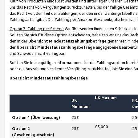
Kauf von Produkten eingelöst werden und unterliegen unseren Geschäf
uns das Recht vor, Vergütungen zurückzuhalten, bis der fällige Gesamt
das Recht vor, den Teil der Zahlungen, der den in der Zahlungstabelle 
Zahlungsart angibst. Die Zahlung per Amazon-Geschenkgutschein ist in
Option 3: Zahlung per Scheck.
Wir übersenden Ihnen einen Scheck in Höh
Sollten Sie sich für diese Option entscheiden, behalten wir uns das Rec
den in der
Übersicht Mindestauszahlungsbeträge
genannten Mindest
der
Übersicht Mindestauszahlungsbeträge
angegebene Bearbeitung
und Schweden nicht verfügbar.
Sollten Sie keine gültigen Informationen für die Zahlungsoption bereit
oder die Auszahlung verdienter Vergütung zurückhalten, bis Sie eine A
Übersicht Mindestauszahlungsbeträge
UK Maxium
UK
FR,
Minimum
un
Option 1 (Überweisung)
25£
25
£5,000
Option 2
25£
25
(Geschenkgutschein)