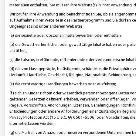
Materialien enthalten. Sie müssen Ihre Website(s) in Ihrer Anwendung ide
Wir prüfen Ihre Anwendung und benachrichtigen Sie, ob sie angenommen
auf Aufnahme Ihrer Website in das Partnerprogramm und Sie dürfen kei
Ungeeignet sind unter anderem Websites:
(a) die sexuelle oder obszöne Inhalte bewerben oder enthalten;
(b) die Gewalt verherrlichen oder gewalttätige Inhalte haben oder pot
anstiften,;
(c) die falsche, irreführende, diffamierende oder verleumderische Inha
(d) die von Hass geprägte, belästigende, schädliche, die Privatsphäre v
Herkunft, Hautfarbe, Geschlecht, Religion, Nationalität, Behinderung, 
(e) die rechtswidrige Handlungen bewerben oder ausführen;
(f) sich an Kinder richten oder wissentlich personenbezogene Daten vo
geltenden Gesetzen definiert) erheben, verwenden oder offenlegen, Vo
Regeln, Vorschriften, Anordnungen, Lizenzen, Genehmigungen, Richtlini
Entscheidungen oder andere Anforderungen einer zuständigen Regierung
Privacy Protection Act (15 U.S.C. §§ 6501-6506) oder Vorschriften, di
Internet erlassen wurden);
(g) die Marken von Amazon oder unseren verbundenen Unternehmen b