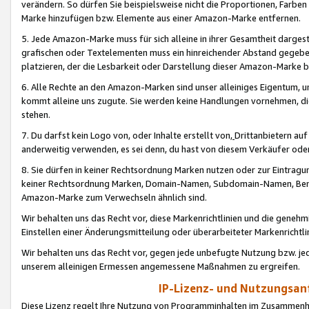
verändern. So dürfen Sie beispielsweise nicht die Proportionen, Farb
Marke hinzufügen bzw. Elemente aus einer Amazon-Marke entfernen.
5. Jede Amazon-Marke muss für sich alleine in ihrer Gesamtheit darge
grafischen oder Textelementen muss ein hinreichender Abstand gegebe
platzieren, der die Lesbarkeit oder Darstellung dieser Amazon-Marke b
6. Alle Rechte an den Amazon-Marken sind unser alleiniges Eigentum, 
kommt alleine uns zugute. Sie werden keine Handlungen vornehmen, 
stehen.
7. Du darfst kein Logo von, oder Inhalte erstellt von,
Drittanbietern au
anderweitig verwenden, es sei denn, du hast von diesem Verkäufer oder
8. Sie dürfen in keiner Rechtsordnung Marken nutzen oder zur Eintragu
keiner Rechtsordnung Marken, Domain-Namen, Subdomain-Namen, Benu
Amazon-Marke zum Verwechseln ähnlich sind.
Wir behalten uns das Recht vor, diese Markenrichtlinien und die gene
Einstellen einer Änderungsmitteilung oder überarbeiteter Markenricht
Wir behalten uns das Recht vor, gegen jede unbefugte Nutzung bzw. jede 
unserem alleinigen Ermessen angemessene Maßnahmen zu ergreifen.
IP-Lizenz- und Nutzungsan
Diese Lizenz regelt Ihre Nutzung von Programminhalten im Zusammen