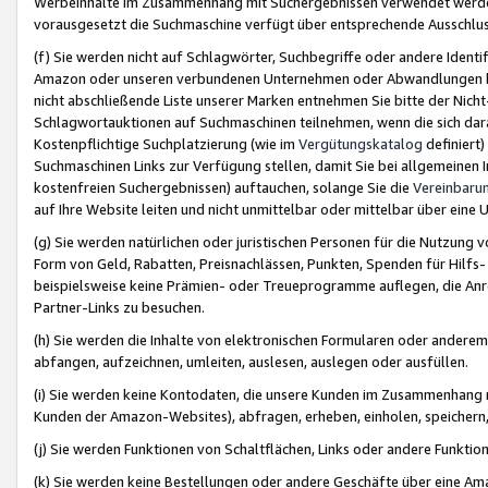
Werbeinhalte im Zusammenhang mit Suchergebnissen verwendet werden,
vorausgesetzt die Suchmaschine verfügt über entsprechende Ausschlu
(f) Sie werden nicht auf Schlagwörter, Suchbegriffe oder andere Ident
Amazon oder unseren verbundenen Unternehmen oder Abwandlungen bzw
nicht abschließende Liste unserer Marken entnehmen Sie bitte der Nich
Schlagwortauktionen auf Suchmaschinen teilnehmen, wenn die sich da
Kostenpflichtige Suchplatzierung (wie im
Vergütungskatalog
definiert
Suchmaschinen Links zur Verfügung stellen, damit Sie bei allgemeinen I
kostenfreien Suchergebnissen) auftauchen, solange Sie die
Vereinbaru
auf Ihre Website leiten und nicht unmittelbar oder mittelbar über eine
(g) Sie werden natürlichen oder juristischen Personen für die Nutzung 
Form von Geld, Rabatten, Preisnachlässen, Punkten, Spenden für Hilfs
beispielsweise keine Prämien- oder Treueprogramme auflegen, die Anrei
Partner-Links zu besuchen.
(h) Sie werden die Inhalte von elektronischen Formularen oder anderem M
abfangen, aufzeichnen, umleiten, auslesen, auslegen oder ausfüllen.
(i) Sie werden keine Kontodaten, die unsere Kunden im Zusammenhang 
Kunden der Amazon-Websites), abfragen, erheben, einholen, speichern,
(j) Sie werden Funktionen von Schaltflächen, Links oder andere Funkti
(k) Sie werden keine Bestellungen oder andere Geschäfte über eine Ama