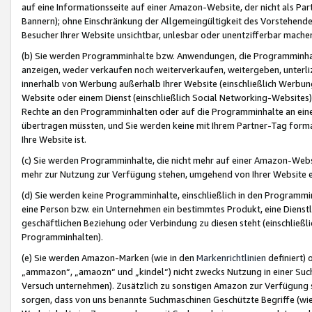
auf eine Informationsseite auf einer Amazon-Website, der nicht als Part
Bannern); ohne Einschränkung der Allgemeingültigkeit des Vorstehende
Besucher Ihrer Website unsichtbar, unlesbar oder unentzifferbar mache
(b) Sie werden Programminhalte bzw. Anwendungen, die Programminhalt
anzeigen, weder verkaufen noch weiterverkaufen, weitergeben, unterli
innerhalb von Werbung außerhalb Ihrer Website (einschließlich Werbun
Website oder einem Dienst (einschließlich Social Networking-Website
Rechte an den Programminhalten oder auf die Programminhalte an eine a
übertragen müssten, und Sie werden keine mit Ihrem Partner-Tag formati
Ihre Website ist.
(c) Sie werden Programminhalte, die nicht mehr auf einer Amazon-Websit
mehr zur Nutzung zur Verfügung stehen, umgehend von Ihrer Website e
(d) Sie werden keine Programminhalte, einschließlich in den Programmin
eine Person bzw. ein Unternehmen ein bestimmtes Produkt, eine Dienstle
geschäftlichen Beziehung oder Verbindung zu diesen steht (einschließli
Programminhalten).
(e) Sie werden Amazon-Marken (wie in den
Markenrichtlinien
definiert) 
„ammazon“, „amaozn“ und „kindel“) nicht zwecks Nutzung in einer Suc
Versuch unternehmen). Zusätzlich zu sonstigen Amazon zur Verfügung 
sorgen, dass von uns benannte Suchmaschinen Geschützte Begriffe (wie 