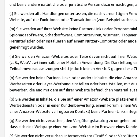
und keine andere natürliche oder juristische Person dazu ermächtigen, a
(l) Sie werden alle Handlungen unterlassen, die nach vernünftigem Erme
Website, auf der Funktionen oder Transaktionen (zum Beispiel suchen, s
(m) Sie werden auf Ihrer Website keine Partner-Links oder Programmin
Spionagesoftware, Schadsoftware, Computerviren, Würmern, Trojaner
Herunterladen oder Installieren auf einem Nutzer-Computer oder ande
genehmigt wurden.
(n) Sie werden Amazon-Websites oder Teile davon nicht auf Ihrer Websi
(z. B., WebView) innerhalb einer Mobilen Anwendung. Die Darstellung ein
Teilnahmevoraussetzungen stellt jedoch keinen Verstoß gegen diese Zif
(o) Sie werden keine Partner-Links oder andere Inhalte, die eine Am
Werbeseiten oder Layer-Werbung einstellen oder bereitstellen, mit Au
bewerben, die eng mit dem auf Ihrer Website befindlichen Material z
(p) Sie werden in Inhalte, die Sie auf einer Amazon-Website platzier
Werbediensten oder in einer Kundenbewertung, einem Forum, einem Wun
einer Amazon-Website verfügbaren Kontext) keine Partner-Links integr
(q) Sie werden nicht versuchen, den
Vergütungskatalog
zu umgehen oder
dass sich eine Webpage einer Amazon-Website im Browser eines Kunden 
(r) Sie werden nicht versuchen, Internetverkehr (Traffic) oder Vergü