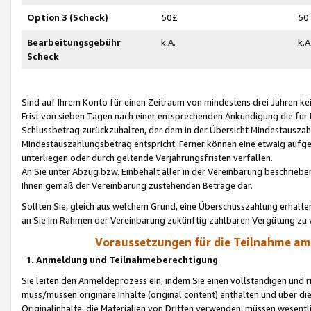
Option 3 (Scheck)
50£
50
Bearbeitungsgebühr
k.A.
k.A
Scheck
Sind auf Ihrem Konto für einen Zeitraum von mindestens drei Jahren kein
Frist von sieben Tagen nach einer entsprechenden Ankündigung die für
Schlussbetrag zurückzuhalten, der dem in der Übersicht Mindestausz
Mindestauszahlungsbetrag entspricht. Ferner können eine etwaig aufg
unterliegen oder durch geltende Verjährungsfristen verfallen.
An Sie unter Abzug bzw. Einbehalt aller in der Vereinbarung beschrieb
Ihnen gemäß der Vereinbarung zustehenden Beträge dar.
Sollten Sie, gleich aus welchem Grund, eine Überschusszahlung erhalte
an Sie im Rahmen der Vereinbarung zukünftig zahlbaren Vergütung zu 
Voraussetzungen für die Teilnahme a
1. Anmeldung und Teilnahmeberechtigung
Sie leiten den Anmeldeprozess ein, indem Sie einen vollständigen und 
muss/müssen originäre Inhalte (original content) enthalten und über d
Originalinhalte, die Materialien von Dritten verwenden, müssen wese