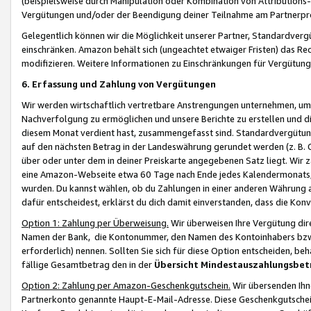
(beispielsweise durch Manipulation oder Kombination von Attributions-
Vergütungen und/oder der Beendigung deiner Teilnahme am Partnerp
Gelegentlich können wir die Möglichkeit unserer Partner, Standardv
einschränken. Amazon behält sich (ungeachtet etwaiger Fristen) das Re
modifizieren. Weitere Informationen zu Einschränkungen für Vergütung
6. Erfassung und Zahlung von Vergütungen
Wir werden wirtschaftlich vertretbare Anstrengungen unternehmen, um 
Nachverfolgung zu ermöglichen und unsere Berichte zu erstellen und di
diesem Monat verdient hast, zusammengefasst sind. Standardvergütung
auf den nächsten Betrag in der Landeswährung gerundet werden (z. B. C
über oder unter dem in deiner Preiskarte angegebenen Satz liegt. Wir
eine Amazon-Webseite etwa 60 Tage nach Ende jedes Kalendermonats, i
wurden. Du kannst wählen, ob du Zahlungen in einer anderen Währung
dafür entscheidest, erklärst du dich damit einverstanden, dass die K
Option 1: Zahlung per Überweisung.
Wir überweisen Ihre Vergütung dir
Namen der Bank, die Kontonummer, den Namen des Kontoinhabers bzw. a
erforderlich) nennen. Sollten Sie sich für diese Option entscheiden, be
fällige Gesamtbetrag den in der
Übersicht Mindestauszahlungsbet
Option 2: Zahlung per Amazon-Geschenkgutschein.
Wir übersenden Ihne
Partnerkonto genannte Haupt-E-Mail-Adresse. Diese Geschenkgutschei