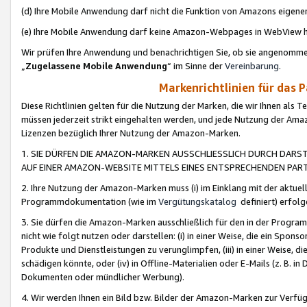
(d) Ihre Mobile Anwendung darf nicht die Funktion von Amazons eige
(e) Ihre Mobile Anwendung darf keine Amazon-Webpages in WebView 
Wir prüfen Ihre Anwendung und benachrichtigen Sie, ob sie angenomm
„
Zugelassene Mobile Anwendung
“ im Sinne der
Vereinbarung
.
Markenrichtlinien für das 
Diese Richtlinien gelten für die Nutzung der Marken, die wir Ihnen als 
müssen jederzeit strikt eingehalten werden, und jede Nutzung der Ama
Lizenzen bezüglich Ihrer Nutzung der Amazon-Marken.
1. SIE DÜRFEN DIE AMAZON-MARKEN AUSSCHLIESSLICH DURCH DARS
AUF EINER AMAZON-WEBSITE MITTELS EINES ENTSPRECHENDEN PART
2. Ihre Nutzung der Amazon-Marken muss (i) im Einklang mit der aktuells
Programmdokumentation (wie im
Vergütungskatalog
definiert) erfolg
3. Sie dürfen die Amazon-Marken ausschließlich für den in der Progr
nicht wie folgt nutzen oder darstellen: (i) in einer Weise, die ein Spo
Produkte und Dienstleistungen zu verunglimpfen, (iii) in einer Weise
schädigen könnte, oder (iv) in Offline-Materialien oder E-Mails (z. B.
Dokumenten oder mündlicher Werbung).
4. Wir werden Ihnen ein Bild bzw. Bilder der Amazon-Marken zur Verfüg