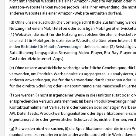
nicht mit anderen Websites als einer Amazon-Website verlinken oder i
Amazon-Website lenken (wobei jedoch Teile Ihrer Anwendung, die nich
anderen Websites als einer Amazon-Website enthalten dürfen).
(d) Ohne unsere ausdrückliche vorherige schriftliche Zustimmung werd
Nutzung mit einem Mobiltelefon oder sonstigen Mobilgerät entwickelt
(1) Websites, die nicht für die Nutzung mit solchen Geräten entwickelt
eine nicht für Mobilgeräte optimierte Website, die über einen Interne
in den
Richtlinie für Mobile Anwendungen
definiert, oder (3) Beistellge
Satellitenempfangsgeräte, Streaming-Video-Player, Blu-Ray-Player ode
Cast oder Vizio Internet-Apps).
(e) Ohne unsere ausdrückliche vorherige schriftliche Genehmigung dürfe
verwenden, um Produkt-Werbeinhalte zu aggregieren, zu analysieren, 
anderen Anwendungen, die für die Verwendung durch Personen oder Or
für die direkte Schulung oder Feinabstimmung eines maschinellen Lern
(f) Sie werden (i) nicht in irgendeiner Weise in die Funktionalität ode
entsprechenden Versuch unternehmen; (ii) keine Produktwerbungsinha
Kontaktaufnahme mit Verkäufern oder Kunden oder sonstiger Werbeaktiv
API, Datenfeeds, Produktwerbungsinhalten oder Spezifikationen erschei
Eigentumsrechte oder gewerblicher Schutzrechte, nicht entfernen, verd
(g) Sie werden nicht versuchen, (i) die Spezifikationen oder die in de
manipulieren, zu reparieren oder anderweitig abgeleitete Werke davon z