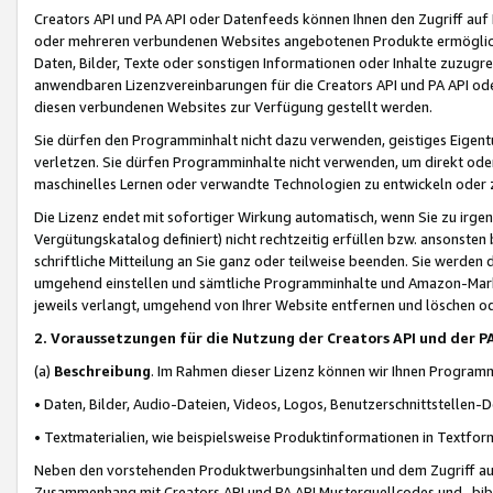
Creators API und PA API oder Datenfeeds können Ihnen den Zugriff auf D
oder mehreren verbundenen Websites angebotenen Produkte ermögliche
Daten, Bilder, Texte oder sonstigen Informationen oder Inhalte zuzugre
anwendbaren Lizenzvereinbarungen für die Creators API und PA API od
diesen verbundenen Websites zur Verfügung gestellt werden.
Sie dürfen den Programminhalt nicht dazu verwenden, geistiges Eigent
verletzen. Sie dürfen Programminhalte nicht verwenden, um direkt ode
maschinelles Lernen oder verwandte Technologien zu entwickeln oder zu
Die Lizenz endet mit sofortiger Wirkung automatisch, wenn Sie zu irg
Vergütungskatalog definiert) nicht rechtzeitig erfüllen bzw. ansonsten
schriftliche Mitteilung an Sie ganz oder teilweise beenden. Sie werden
umgehend einstellen und sämtliche Programminhalte und Amazon-Marke
jeweils verlangt, umgehend von Ihrer Website entfernen und löschen od
2. Voraussetzungen für die Nutzung der Creators API und der P
(a)
Beschreibung
. Im Rahmen dieser Lizenz können wir Ihnen Programmi
• Daten, Bilder, Audio-Dateien, Videos, Logos, Benutzerschnittstellen-
• Textmaterialien, wie beispielsweise Produktinformationen in Textfor
Neben den vorstehenden Produktwerbungsinhalten und dem Zugriff auf 
Zusammenhang mit Creators API und PA API Musterquellcodes und -bibli