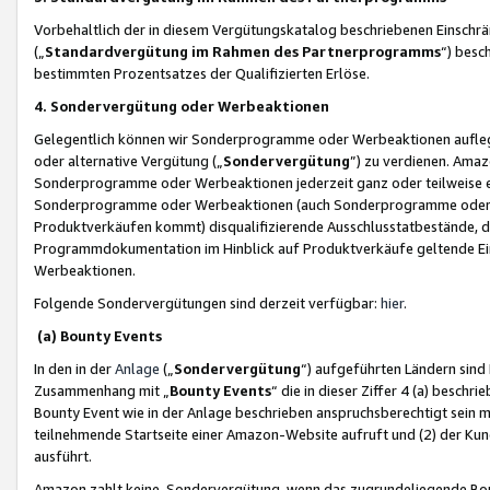
Vorbehaltlich der in diesem Vergütungskatalog beschriebenen Einschr
(„
Standardvergütung im Rahmen des Partnerprogramms
“) besc
bestimmten Prozentsatzes der Qualifizierten Erlöse.
4. Sondervergütung oder Werbeaktionen
Gelegentlich können wir Sonderprogramme oder Werbeaktionen auflegen,
oder alternative Vergütung („
Sondervergütung
”) zu verdienen. Amazo
Sonderprogramme oder Werbeaktionen jederzeit ganz oder teilweise einz
Sonderprogramme oder Werbeaktionen (auch Sonderprogramme oder We
Produktverkäufen kommt) disqualifizierende Ausschlusstatbestände, di
Programmdokumentation im Hinblick auf Produktverkäufe geltende E
Werbeaktionen.
Folgende Sondervergütungen sind derzeit verfügbar:
hier
.
(a) Bounty Events
In den in der
Anlage
(„
Sondervergütung
“) aufgeführten Ländern sind
Zusammenhang mit „
Bounty Events
“ die in dieser Ziffer 4 (a) besch
Bounty Event wie in der Anlage beschrieben anspruchsberechtigt sein mu
teilnehmende Startseite einer Amazon-Website aufruft und (2) der Kun
ausführt.
Amazon zahlt keine Sondervergütung, wenn das zugrundeliegende Boun