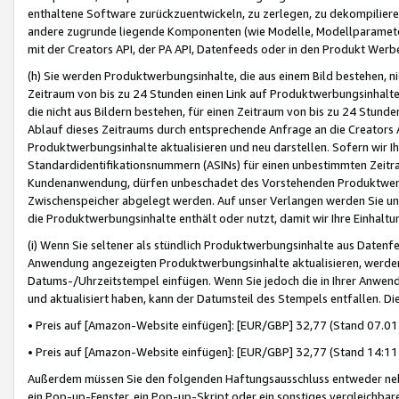
enthaltene Software zurückzuentwickeln, zu zerlegen, zu dekompilier
andere zugrunde liegende Komponenten (wie Modelle, Modellparameter
mit der Creators API, der PA API, Datenfeeds oder in den Produkt Werb
(h) Sie werden Produktwerbungsinhalte, die aus einem Bild bestehen, ni
Zeitraum von bis zu 24 Stunden einen Link auf Produktwerbungsinhalte
die nicht aus Bildern bestehen, für einen Zeitraum von bis zu 24 Stund
Ablauf dieses Zeitraums durch entsprechende Anfrage an die Creators 
Produktwerbungsinhalte aktualisieren und neu darstellen. Sofern wir Ih
Standardidentifikationsnummern (ASINs) für einen unbestimmten Zeitra
Kundenanwendung, dürfen unbeschadet des Vorstehenden Produktwerbu
Zwischenspeicher abgelegt werden. Auf unser Verlangen werden Sie un
die Produktwerbungsinhalte enthält oder nutzt, damit wir Ihre Einhalt
(i) Wenn Sie seltener als stündlich Produktwerbungsinhalte aus Datenfe
Anwendung angezeigten Produktwerbungsinhalte aktualisieren, werden 
Datums-/Uhrzeitstempel einfügen. Wenn Sie jedoch die in Ihrer Anwe
und aktualisiert haben, kann der Datumsteil des Stempels entfallen. Dies
• Preis auf [Amazon-Website einfügen]: [EUR/GBP] 32,77 (Stand 07.01.
• Preis auf [Amazon-Website einfügen]: [EUR/GBP] 32,77 (Stand 14:11 
Außerdem müssen Sie den folgenden Haftungsausschluss entweder neb
ein Pop-up-Fenster, ein Pop-up-Skript oder ein sonstiges vergleichba