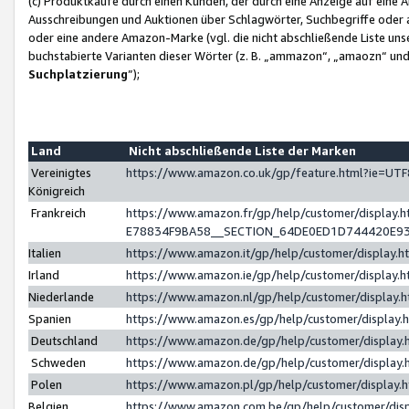
(c) Produktkäufe durch einen Kunden, der durch eine Anzeige auf eine 
Ausschreibungen und Auktionen über Schlagwörter, Suchbegriffe oder 
oder eine andere Amazon-Marke (vgl. die nicht abschließende Liste un
buchstabierte Varianten dieser Wörter (z. B. „ammazon“, „amaozn“ und „
Suchplatzierung
”);
Land
Nicht abschließende Liste der Marken
Vereinigtes
https://www.amazon.co.uk/gp/feature.html?ie=U
Königreich
Frankreich
https://www.amazon.fr/gp/help/customer/displa
E78834F9BA58__SECTION_64DE0ED1D744420E9
Italien
https://www.amazon.it/gp/help/customer/display
Irland
https://www.amazon.ie/gp/help/customer/displa
Niederlande
https://www.amazon.nl/gp/help/customer/display
Spanien
https://www.amazon.es/gp/help/customer/display
Deutschland
https://www.amazon.de/gp/help/customer/displa
Schweden
https://www.amazon.de/gp/help/customer/displa
Polen
https://www.amazon.pl/gp/help/customer/display
Belgien
https://www.amazon.com.be/gp/help/customer/d