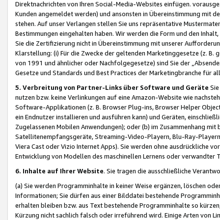
Direktnachrichten von Ihren Social-Media-Websites einfügen. vorausg
Kunden angemeldet werden) und ansonsten in Übereinstimmung mit der
stehen. Auf unser Verlangen stellen Sie uns repräsentative Mustermater
Bestimmungen eingehalten haben. Wir werden die Form und den Inhalt, di
Sie die Zertifizierung nicht in Übereinstimmung mit unserer Aufforderu
Klarstellung: (i) Für die Zwecke der geltenden Marketinggesetze (z. 
von 1991 und ähnlicher oder Nachfolgegesetze) sind Sie der „Absender“ j
Gesetze und Standards und Best Practices der Marketingbranche für 
5. Verbreitung von Partner-Links über Software und Geräte
Sie
nutzen bzw. keine Verlinkungen auf eine Amazon-Website wie nachsteh
Software-Applikationen (z. B. Browser Plug-ins, Browser Helper Objec
ein Endnutzer installieren und ausführen kann) und Geräten, einschlie
Zugelassenen Mobilen Anwendungen); oder (b) im Zusammenhang mit bzw.
Satellitenempfangsgeräte, Streaming-Video-Playern, Blu-Ray-Playern 
Viera Cast oder Vizio Internet Apps). Sie werden ohne ausdrückliche v
Entwicklung von Modellen des maschinellen Lernens oder verwandter 
6. Inhalte auf Ihrer Website
. Sie tragen die ausschließliche Verantwo
(a) Sie werden Programminhalte in keiner Weise ergänzen, löschen oder
Informationen; Sie dürfen aus einer Bilddatei bestehende Programminhal
erhalten bleiben bzw. aus Text bestehende Programminhalte so kürzen, 
Kürzung nicht sachlich falsch oder irreführend wird. Einige Arten von L