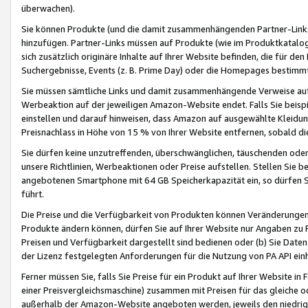
überwachen).
Sie können Produkte (und die damit zusammenhängenden Partner-Links)
hinzufügen. Partner-Links müssen auf Produkte (wie im Produktkatalog de
sich zusätzlich originäre Inhalte auf Ihrer Website befinden, die für 
Suchergebnisse, Events (z. B. Prime Day) oder die Homepages bestimmte
Sie müssen sämtliche Links und damit zusammenhängende Verweise auf z
Werbeaktion auf der jeweiligen Amazon-Website endet. Falls Sie beisp
einstellen und darauf hinweisen, dass Amazon auf ausgewählte Kleidun
Preisnachlass in Höhe von 15 % von Ihrer Website entfernen, sobald di
Sie dürfen keine unzutreffenden, überschwänglichen, täuschenden od
unsere Richtlinien, Werbeaktionen oder Preise aufstellen. Stellen Sie 
angebotenen Smartphone mit 64 GB Speicherkapazität ein, so dürfen S
führt.
Die Preise und die Verfügbarkeit von Produkten können Veränderungen 
Produkte ändern können, dürfen Sie auf Ihrer Website nur Angaben zu P
Preisen und Verfügbarkeit dargestellt sind bedienen oder (b) Sie Daten
der Lizenz festgelegten Anforderungen für die Nutzung von PA API einh
Ferner müssen Sie, falls Sie Preise für ein Produkt auf Ihrer Website in 
einer Preisvergleichsmaschine) zusammen mit Preisen für das gleiche o
außerhalb der Amazon-Website angeboten werden, jeweils den niedrigst