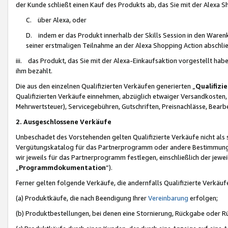
der Kunde schließt einen Kauf des Produkts ab, das Sie mit der Alexa 
C. über Alexa, oder
D. indem er das Produkt innerhalb der Skills Session in den Waren
seiner erstmaligen Teilnahme an der Alexa Shopping Action abschlie
iii. das Produkt, das Sie mit der Alexa-Einkaufsaktion vorgestellt ha
ihm bezahlt.
Die aus den einzelnen Qualifizierten Verkäufen generierten „
Qualifizi
Qualifizierten Verkäufe einnehmen, abzüglich etwaiger Versandkosten
Mehrwertsteuer), Servicegebühren, Gutschriften, Preisnachlässe, Bear
2. Ausgeschlossene Verkäufe
Unbeschadet des Vorstehenden gelten Qualifizierte Verkäufe nicht als
Vergütungskatalog für das Partnerprogramm oder andere Bestimmungen,
wir jeweils für das Partnerprogramm festlegen, einschließlich der jewe
„
Programmdokumentation
“).
Ferner gelten folgende Verkäufe, die andernfalls Qualifizierte Verkä
(a) Produktkäufe, die nach Beendigung Ihrer
Vereinbarung
erfolgen;
(b) Produktbestellungen, bei denen eine Stornierung, Rückgabe oder R