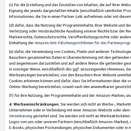
(c) für die Erstellung und das Einstellen von Inhalten, die auf Ihrer We
Eignung der jeweils dargestellten Inhalte (einschließlich sämtlicher 
Informationen, die Sie in einen Partner-Link aufnehmen oder mit diese
(d) dafür, dass die Nutzung der Programminhalte, Ihrer Website und des 
Verletzung oder missbräuchliche Ausübung unserer Rechte bzw. der Recht
Markenrechte, Datenschutzrechte, Veröffentlichungsrechte oder anderer
Einhaltung der
Amazon Anti-Fälschungsrichtlinien für das Partnerpro
(e) dafür, die Verwendung von Cookies, Pixeln und anderen Technologien
Besuchern gesammelten Daten in Übereinstimmung mit den geltenden Ge
und angemessen darzustellen und auf andere Weise die geltenden geset
in sonstiger Weise, einschließlich des ggf. anzuzeigenden Hinweises, d
Werbeanzeigen bereitstellen, von den Besuchern Ihrer Website unmitte
Cookies erkennen können und dafür, dass Sie Informationen über die v
Online-Werbung bereitstellen, soweit nach den anwendbaren gesetzlic
(f) für Ihre Nutzung, der Programminhalte und der Amazon-Marken, u
4. Werbeeinschränkungen.
Sie werden sich nicht an Werbe-, Market
Unternehmen oder in Verbindung mit einer Amazon-Website oder dem Pa
Vereinbarung
gestattet sind. Sie werden sich nicht an Werbeaktivitäten
Logos von uns oder unseren Partnern (einschließlich Amazon-Marken), 
E-Books, physischen Postsendungen, physischen Dokumenten oder in 