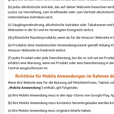
(b) jedes alkoholische Getränk, das auf deiner Webseite beworben wird
Lizenz zur Herstellung, zum Großhandel oder zum Vertrieb alkoholisch
Unternehmens betrieben wird,
(c) Säuglingsnahruhrung, alkoholische Getränke oder Tabakwaren und E
Webseiten in der EU und im Vereinigten Königreich wirbst,
(d) pflanzliche Raucherprodukte, wenn du für die Amazon-Webseite in B
(e) Produkte ohne medizinischen Verwendungszweck gemäß Anhang XVI 
Amazon-Webseite in Frankreich wirbst,
(f) jedes Produkt oder jede Dienstleistung, bei der es sich um ein Prod
erhältst eine Warnung, wenn ein Produkt oder eine Dienstleistung in de
Central ausgeschlossen ist.
Richtlinie für Mobile Anwendungen im Rahmen de
Wenn Ihre Website eine für die Nutzung auf Mobiltelefonen, Tablets 
„
Mobile Anwendung
“) enthält, gilt Folgendes:
(a) Ihre Mobile Anwendung muss in den App-Stores von Google Play, A
(b) Ihre Mobile Anwendung muss kostenlos heruntergeladen werden könn
(c) Ihre Mobile Anwendung muss originäre Inhalte haben,