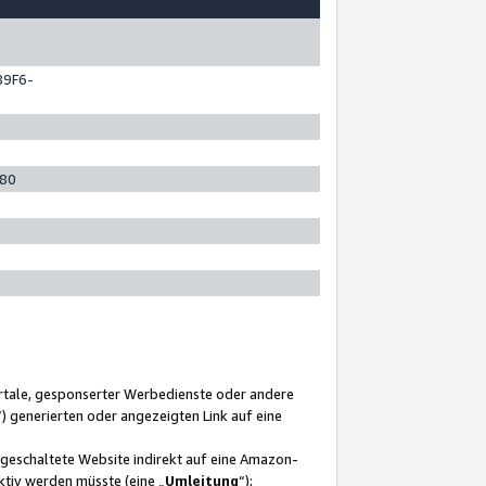
89F6-
280
ortale, gesponserter Werbedienste oder andere
“) generierten oder angezeigten Link auf eine
ngeschaltete Website indirekt auf eine Amazon-
ktiv werden müsste (eine „
Umleitung
“);