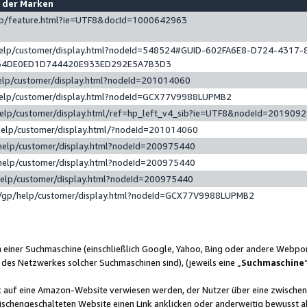
e der Marken
gp/feature.html?ie=UTF8&docId=1000642963
help/customer/display.html?nodeId=548524#GUID-602FA6E8-D724-4317-
64DE0ED1D744420E933ED292E5A7B3D3
elp/customer/display.html?nodeId=201014060
help/customer/display.html?nodeId=GCX77V9988LUPMB2
help/customer/display.html/ref=hp_left_v4_sib?ie=UTF8&nodeId=201909
help/customer/display.html/?nodeId=201014060
help/customer/display.html?nodeId=200975440
help/customer/display.html?nodeId=200975440
help/customer/display.html?nodeId=200975440
/gp/help/customer/display.html?nodeId=GCX77V9988LUPMB2
n einer Suchmaschine (einschließlich Google, Yahoo, Bing oder andere Webp
 des Netzwerkes solcher Suchmaschinen sind), (jeweils eine „
Suchmaschine
nk auf eine Amazon-Website verwiesen werden, der Nutzer über eine zwische
ischengeschalteten Website einen Link anklicken oder anderweitig bewusst a