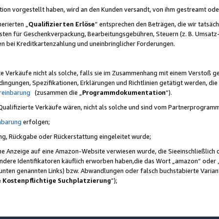
ktion vorgestellt haben, wird an den Kunden versandt, von ihm gestreamt od
erierten „
Qualifizierten Erlöse
“ entsprechen den Beträgen, die wir tatsäch
sten für Geschenkverpackung, Bearbeitungsgebühren, Steuern (z. B. Umsatz-
en bei Kreditkartenzahlung und uneinbringlicher Forderungen.
e Verkäufe nicht als solche, falls sie im Zusammenhang mit einem Verstoß 
ungen, Spezifikationen, Erklärungen und Richtlinien getätigt werden, die 
reinbarung
(zusammen die „
Programmdokumentation
“).
 Qualifizierte Verkäufe wären, nicht als solche und sind vom Partnerprogra
nbarung
erfolgen;
ung, Rückgabe oder Rückerstattung eingeleitet wurde;
ine Anzeige auf eine Amazon-Website verwiesen wurde, die Sieeinschließlich
ndere Identifikatoren käuflich erworben haben,die das Wort „amazon“ oder 
e unten genannten Links) bzw. Abwandlungen oder falsch buchstabierte Varia
e Kostenpflichtige Suchplatzierung
”);