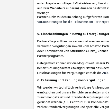
unter Angabe ungültiger E-Mail-Adressen, Einsatz
auf Ihrer Website resultieren). Amazon bestimmt i
vorliegt.
Partner-Links zu den im Anhang aufgeführten Hom
Voraussetzungen für die Teilnahme am Partnerp
5. Einschränkungen in Bezug auf Vergütunge
Partner-Tags sollten nur verwendet werden, um von 
versuchst, Vergütungen sowohl vom Amazon Partn
oder Kombination von Attributions-Links), könne
Partnerprogramm.
Gelegentlich können wir die Möglichkeit unsere
behält sich (ungeachtet etwaiger Fristen) das Rec
Einschränkungen für Vergütungen enthält die
Anla
6. Erfassung und Zahlung von Vergütungen
Wir werden wirtschaftlich vertretbare Anstrengu
ermöglichen und unsere Berichte zu erstellen und 
zusammengefasst sind. Standardvergütungen und s
gerundet werden (z. B. Cent für USD), können dazu
zahlen Standardvergütungen und spezielle Vergüt