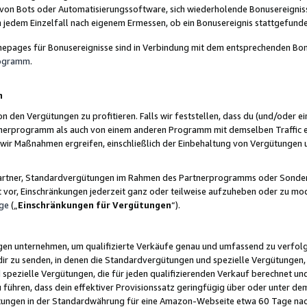
 von Bots oder Automatisierungssoftware, sich wiederholende Bonusereignisse
n jedem Einzelfall nach eigenem Ermessen, ob ein Bonusereignis stattgefund
epages für Bonusereignisse sind in Verbindung mit dem entsprechenden Bonu
rogramm
.
n
den Vergütungen zu profitieren. Falls wir feststellen, dass du (und/oder ein
erprogramm als auch von einem anderen Programm mit demselben Traffic ei
n wir Maßnahmen ergreifen, einschließlich der Einbehaltung von Vergütunge
r Partner, Standardvergütungen im Rahmen des Partnerprogramms oder Sonde
ht vor, Einschränkungen jederzeit ganz oder teilweise aufzuheben oder zu mod
ge
(„
Einschränkungen für Vergütungen
“).
ngen unternehmen, um qualifizierte Verkäufe genau und umfassend zu verfol
dir zu senden, in denen die Standardvergütungen und spezielle Vergütungen, 
pezielle Vergütungen, die für jeden qualifizierenden Verkauf berechnet un
 führen, dass dein effektiver Provisionssatz geringfügig über oder unter dem
ungen in der Standardwährung für eine Amazon-Webseite etwa 60 Tage nach