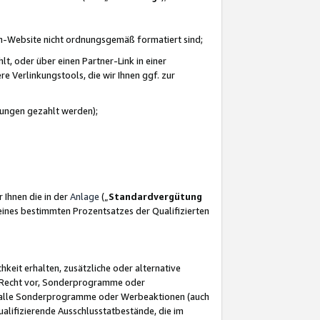
azon-Website nicht ordnungsgemäß formatiert sind;
, oder über einen Partner-Link in einer
e Verlinkungstools, die wir Ihnen ggf. zur
ütungen gezahlt werden);
 Ihnen die in der
Anlage
(„
Standardvergütung
ines bestimmten Prozentsatzes der Qualifizierten
eit erhalten, zusätzliche oder alternative
as Recht vor, Sonderprogramme oder
für alle Sonderprogramme oder Werbeaktionen (auch
lifizierende Ausschlusstatbestände, die im