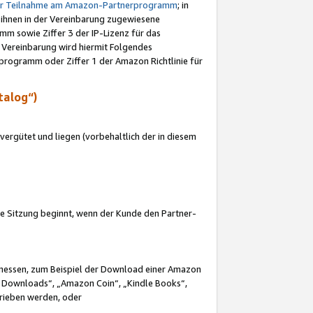
ur Teilnahme am Amazon-Partnerprogramm
; in
 ihnen in der Vereinbarung zugewiesene
m sowie Ziffer 3 der IP-Lizenz für das
 Vereinbarung wird hiermit Folgendes
programm oder Ziffer 1 der Amazon Richtlinie für
talog“)
ergütet und liegen (vorbehaltlich der in diesem
i die Sitzung beginnt, wenn der Kunde den Partner-
Ermessen, zum Beispiel der Download einer Amazon
 Downloads“, „Amazon Coin“, „Kindle Books“,
trieben werden, oder