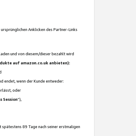
 ursprünglichen Anklicken des Partner-Links
laden und von diesem/dieser bezahlt wird
rodukte auf amazon.co.uk anbieten):
d
 und endet, wenn der Kunde entweder:
erlässt, oder
ls Session
“),
t spätestens 89 Tage nach seiner erstmaligen