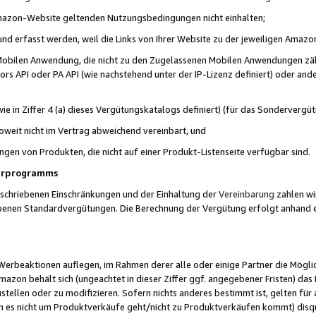
 Amazon-Website geltenden Nutzungsbedingungen nicht einhalten;
t und erfasst werden, weil die Links von Ihrer Website zu der jeweiligen Am
 Mobilen Anwendung, die nicht zu den Zugelassenen Mobilen Anwendungen zählt
s API oder PA API (wie nachstehend unter der IP-Lizenz definiert) oder ander
ie in Ziffer 4 (a) dieses Vergütungskatalogs definiert) (für das Sonderverg
weit nicht im Vertrag abweichend vereinbart, und
ngen von Produkten, die nicht auf einer Produkt-Listenseite verfügbar sind.
nerprogramms
eschriebenen Einschränkungen und der Einhaltung der
Vereinbarung
zahlen wir
ebenen Standardvergütungen. Die Berechnung der Vergütung erfolgt anhand e
beaktionen auflegen, im Rahmen derer alle oder einige Partner die Möglichk
Amazon behält sich (ungeachtet in dieser Ziffer ggf. angegebener Fristen) d
ustellen oder zu modifizieren. Sofern nichts anderes bestimmt ist, gelten 
s nicht um Produktverkäufe geht/nicht zu Produktverkäufen kommt) disqua