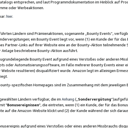
skatalogs entsprechen, und laut Programmdokumentation im Hinblick auf Pr
amme oder Werbeaktionen.
bar:
hier
.
führten Ländern sind Prämienaktionen, sogenannte „Bounty Events“, verfügb
Sondervergütungen; ein Bounty Event liegt vor, wenn (1) ein Kunde der für da
nes Partner-Links auf Ihrer Website eine an der Bounty-Aktion teilnehmende 
er Anlage beschriebene Bounty-Aktion ausführt.
ugrundeliegende Bounty Event aufgrund eines Verstoßes oder anderen Miss
ots oder Automatisierungssoftware, im Falle mehrerer Bounty Events einer e
r Website resultieren) disqualifiziert wurde. Amazon legt im alleinigen Ermess
iegt.
n Bounty-spezifischen Homepages sind im Zusammenhang mit dem jeweiligen
sgewählten Ländern verfügbar, die im
Anhang
(„
Sondervergütung
“)aufgefüh
it "
Bonusereignissen
", die eintreten, wenn (1) ein Kunde, der für das Bon
bsite auf die Amazon-Website klickt und (2) der Kunde während der sich dar
usereignis aufgrund eines Verstoßes oder eines anderen Missbrauchs disqua