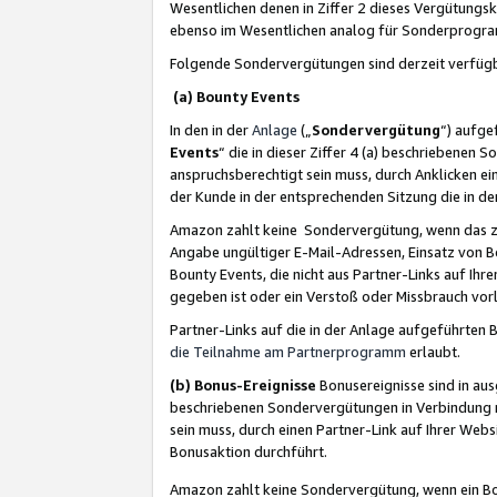
Wesentlichen denen in Ziffer 2 dieses Vergütung
ebenso im Wesentlichen analog für Sonderprogr
Folgende Sondervergütungen sind derzeit verfüg
(a) Bounty Events
In den in der
Anlage
(„
Sondervergütung
“) aufge
Events
“ die in dieser Ziffer 4 (a) beschriebenen 
anspruchsberechtigt sein muss, durch Anklicken ei
der Kunde in der entsprechenden Sitzung die in d
Amazon zahlt keine Sondervergütung, wenn das z
Angabe ungültiger E-Mail-Adressen, Einsatz von B
Bounty Events, die nicht aus Partner-Links auf Ihre
gegeben ist oder ein Verstoß oder Missbrauch vorl
Partner-Links auf die in der Anlage aufgeführte
die Teilnahme am Partnerprogramm
erlaubt.
(b) Bonus-Ereignisse
Bonusereignisse sind in au
beschriebenen Sondervergütungen in Verbindung m
sein muss, durch einen Partner-Link auf Ihrer We
Bonusaktion durchführt.
Amazon zahlt keine Sondervergütung, wenn ein Bon