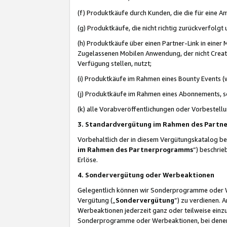
(f) Produktkäufe durch Kunden, die die für eine
(g) Produktkäufe, die nicht richtig zurückverfolg
(h) Produktkäufe über einen Partner-Link in einer
Zugelassenen Mobilen Anwendung, der nicht Creator
Verfügung stellen, nutzt;
(i) Produktkäufe im Rahmen eines Bounty Events (w
(j) Produktkäufe im Rahmen eines Abonnements, so
(k) alle Vorabveröffentlichungen oder Vorbestellu
3. Standardvergütung im Rahmen des Part
Vorbehaltlich der in diesem Vergütungskatalog b
im Rahmen des Partnerprogramms
“) beschri
Erlöse.
4. Sondervergütung oder Werbeaktionen
Gelegentlich können wir Sonderprogramme oder Wer
Vergütung („
Sondervergütung
”) zu verdienen. 
Werbeaktionen jederzeit ganz oder teilweise einz
Sonderprogramme oder Werbeaktionen, bei denen e