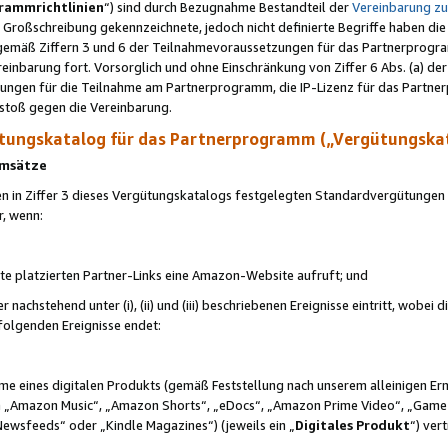
rammrichtlinien
“) sind durch Bezugnahme Bestandteil der
Vereinbarung z
Großschreibung gekennzeichnete, jedoch nicht definierte Begriffe haben die
 gemäß Ziffern 3 und 6 der Teilnahmevoraussetzungen für das Partnerprogram
nbarung fort. Vorsorglich und ohne Einschränkung von Ziffer 6 Abs. (a) der
ungen für die Teilnahme am Partnerprogramm, die IP-Lizenz für das Partner
rstoß gegen die Vereinbarung.
ungskatalog für das Partnerprogramm („Vergütungska
 Umsätze
n in Ziffer 3 dieses Vergütungskatalogs festgelegten Standardvergütungen v
r, wenn:
ite platzierten Partner-Links eine Amazon-Website aufruft; und
r nachstehend unter (i), (ii) und (iii) beschriebenen Ereignisse eintritt, wobe
 folgenden Ereignisse endet:
hme eines digitalen Produkts (gemäß Feststellung nach unserem alleinigen 
 „Amazon Music“, „Amazon Shorts“, „eDocs“, „Amazon Prime Video“, „Game
Newsfeeds“ oder „Kindle Magazines“) (jeweils ein „
Digitales Produkt
“) ver