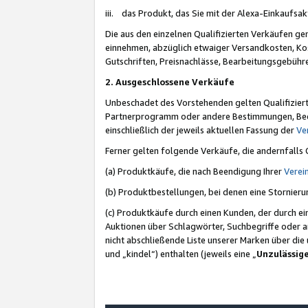
iii. das Produkt, das Sie mit der Alexa-Einkaufsa
Die aus den einzelnen Qualifizierten Verkäufen gen
einnehmen, abzüglich etwaiger Versandkosten, Ko
Gutschriften, Preisnachlässe, Bearbeitungsgebühr
2. Ausgeschlossene Verkäufe
Unbeschadet des Vorstehenden gelten Qualifiziert
Partnerprogramm oder andere Bestimmungen, Beding
einschließlich der jeweils aktuellen Fassung der
Ve
Ferner gelten folgende Verkäufe, die andernfalls
(a) Produktkäufe, die nach Beendigung Ihrer
Verei
(b) Produktbestellungen, bei denen eine Stornier
(c) Produktkäufe durch einen Kunden, der durch e
Auktionen über Schlagwörter, Suchbegriffe oder a
nicht abschließende Liste unserer Marken über di
und „kindel“) enthalten (jeweils eine „
Unzulässig