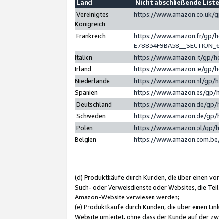
Land
Nicht abschließende List
Vereinigtes
https://www.amazon.co.uk/
Königreich
Frankreich
https://www.amazon.fr/gp/
E78834F9BA58__SECTION_
Italien
https://www.amazon.it/gp/h
Irland
https://www.amazon.ie/gp/
Niederlande
https://www.amazon.nl/gp/
Spanien
https://www.amazon.es/gp/
Deutschland
https://www.amazon.de/gp/
Schweden
https://www.amazon.de/gp/
Polen
https://www.amazon.pl/gp/
Belgien
https://www.amazon.com.be
(d) Produktkäufe durch Kunden, die über einen vo
Such- oder Verweisdienste oder Websites, die Teil
Amazon-Website verwiesen werden;
(e) Produktkäufe durch Kunden, die über einen Li
Website umleitet, ohne dass der Kunde auf der zw