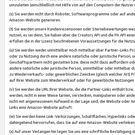
umzuleiten (einschließlich mit Hilfe von auf den Computern der Nutzer i
(s) Sie werden nicht durch Roboter, Softwareprogramme oder auf andere
Amazon-Website generieren.
(t) Sie werden unsere Kundenrezensionen oder Sternebewertungen wed
nutzen, es sei denn, Sie haben über die Creators API und die PA API e
erfüllen die in der Lizenz beschriebenen Voraussetzungen für die Nutzu
(u) Sie werden weder unmittelbar noch mittelbar über Partner-Links P
oder zu Nutzung durch eine andere natürliche oder juristische Person,
Geschäftspartnern nicht gestatten bzw. diese nicht dazu auffordern od
andere natürliche oder juristische Person, unmittelbar oder mittelbar
zu Wiederverkaufs- oder gewerblichen Zwecken (gleich welcher Art) 
auf Ihrer Website zum Wiederverkauf oder für gewerbliche Nutzungen 
(v) Sie werden die URL Ihrer Website, die die Partner-Links enthält b
werden, nicht in einer Weise tarnen, verstecken, manipulieren oder and
nicht mit angemessenem Aufwand in der Lage sind, die Website oder A
Links eine Amazon-Website aufruft.
(w) Sie werden keine Link-Verkürzungen, Schaltflächen, Hyperlinks ode
dahingehend hervorrufen, dass Sie auf eine Amazon-Website verlinken
(x) Auf unser Verlangen hin legen Sie uns eine schriftliche Bestätigung