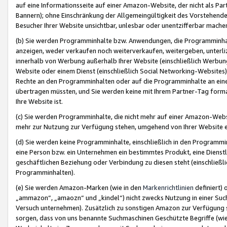
auf eine Informationsseite auf einer Amazon-Website, der nicht als Part
Bannern); ohne Einschränkung der Allgemeingültigkeit des Vorstehende
Besucher Ihrer Website unsichtbar, unlesbar oder unentzifferbar mache
(b) Sie werden Programminhalte bzw. Anwendungen, die Programminhalt
anzeigen, weder verkaufen noch weiterverkaufen, weitergeben, unterli
innerhalb von Werbung außerhalb Ihrer Website (einschließlich Werbun
Website oder einem Dienst (einschließlich Social Networking-Website
Rechte an den Programminhalten oder auf die Programminhalte an eine a
übertragen müssten, und Sie werden keine mit Ihrem Partner-Tag formati
Ihre Website ist.
(c) Sie werden Programminhalte, die nicht mehr auf einer Amazon-Websit
mehr zur Nutzung zur Verfügung stehen, umgehend von Ihrer Website e
(d) Sie werden keine Programminhalte, einschließlich in den Programmin
eine Person bzw. ein Unternehmen ein bestimmtes Produkt, eine Dienstle
geschäftlichen Beziehung oder Verbindung zu diesen steht (einschließli
Programminhalten).
(e) Sie werden Amazon-Marken (wie in den
Markenrichtlinien
definiert) 
„ammazon“, „amaozn“ und „kindel“) nicht zwecks Nutzung in einer Suc
Versuch unternehmen). Zusätzlich zu sonstigen Amazon zur Verfügung 
sorgen, dass von uns benannte Suchmaschinen Geschützte Begriffe (wie 