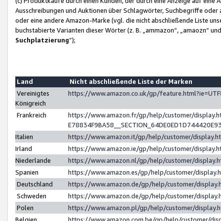
(c) Produktkäufe durch einen Kunden, der durch eine Anzeige auf eine 
Ausschreibungen und Auktionen über Schlagwörter, Suchbegriffe oder 
oder eine andere Amazon-Marke (vgl. die nicht abschließende Liste un
buchstabierte Varianten dieser Wörter (z. B. „ammazon“, „amaozn“ und „
Suchplatzierung
”);
Land
Nicht abschließende Liste der Marken
Vereinigtes
https://www.amazon.co.uk/gp/feature.html?ie=U
Königreich
Frankreich
https://www.amazon.fr/gp/help/customer/displa
E78834F9BA58__SECTION_64DE0ED1D744420E9
Italien
https://www.amazon.it/gp/help/customer/display
Irland
https://www.amazon.ie/gp/help/customer/displa
Niederlande
https://www.amazon.nl/gp/help/customer/display
Spanien
https://www.amazon.es/gp/help/customer/display
Deutschland
https://www.amazon.de/gp/help/customer/displa
Schweden
https://www.amazon.de/gp/help/customer/displa
Polen
https://www.amazon.pl/gp/help/customer/display
Belgien
https://www.amazon.com.be/gp/help/customer/d