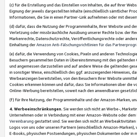
(c) für die Erstellung und das Einstellen von Inhalten, die auf Ihrer We
Eignung der jeweils dargestellten Inhalte (einschließlich sämtlicher 
Informationen, die Sie in einen Partner-Link aufnehmen oder mit diese
(d) dafür, dass die Nutzung der Programminhalte, Ihrer Website und des 
Verletzung oder missbräuchliche Ausübung unserer Rechte bzw. der Recht
Markenrechte, Datenschutzrechte, Veröffentlichungsrechte oder anderer
Einhaltung der
Amazon Anti-Fälschungsrichtlinien für das Partnerpro
(e) dafür, die Verwendung von Cookies, Pixeln und anderen Technologien
Besuchern gesammelten Daten in Übereinstimmung mit den geltenden Ge
und angemessen darzustellen und auf andere Weise die geltenden geset
in sonstiger Weise, einschließlich des ggf. anzuzeigenden Hinweises, d
Werbeanzeigen bereitstellen, von den Besuchern Ihrer Website unmitte
Cookies erkennen können und dafür, dass Sie Informationen über die v
Online-Werbung bereitstellen, soweit nach den anwendbaren gesetzlic
(f) für Ihre Nutzung, der Programminhalte und der Amazon-Marken, u
4. Werbeeinschränkungen.
Sie werden sich nicht an Werbe-, Market
Unternehmen oder in Verbindung mit einer Amazon-Website oder dem Pa
Vereinbarung
gestattet sind. Sie werden sich nicht an Werbeaktivitäten
Logos von uns oder unseren Partnern (einschließlich Amazon-Marken), 
E-Books, physischen Postsendungen, physischen Dokumenten oder in 