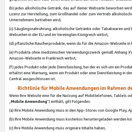
(b) jedes alkoholische Getränk, das auf deiner Webseite beworben wird
Lizenz zur Herstellung, zum Großhandel oder zum Vertrieb alkoholisch
Unternehmens betrieben wird,
(c) Säuglingsnahruhrung, alkoholische Getränke oder Tabakwaren und E
Webseiten in der EU und im Vereinigten Königreich wirbst,
(d) pflanzliche Raucherprodukte, wenn du für die Amazon-Webseite in B
(e) Produkte ohne medizinischen Verwendungszweck gemäß Anhang XVI 
Amazon-Webseite in Frankreich wirbst,
(f) jedes Produkt oder jede Dienstleistung, bei der es sich um ein Prod
erhältst eine Warnung, wenn ein Produkt oder eine Dienstleistung in de
Central ausgeschlossen ist.
Richtlinie für Mobile Anwendungen im Rahmen de
Wenn Ihre Website eine für die Nutzung auf Mobiltelefonen, Tablets 
„
Mobile Anwendung
“) enthält, gilt Folgendes:
(a) Ihre Mobile Anwendung muss in den App-Stores von Google Play, A
(b) Ihre Mobile Anwendung muss kostenlos heruntergeladen werden könn
(c) Ihre Mobile Anwendung muss originäre Inhalte haben,