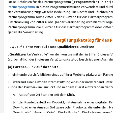
Diese Richtlinien für das Partnerprogramm („
Programmrichtlinien
“)
Partnerprogramm
; in diesen Programmrichtlinien verwendete und durch
der Vereinbarung zugewiesene Bedeutung. Die Rechte und Pflichten de
Partnerprogramm sowie Ziffer 3 der IP-Lizenz für das Partnerprogram
Einschränkung von Ziffer 6 Abs. (a) der Vereinbarung wird hiermit Fol
Partnerprogramm, die IP-Lizenz für das Partnerprogramm oder Ziffer 1
gegen die Vereinbarung.
Vergütungskatalog für das 
1. Qualifizierte Verkäufe und Qualifizierte Umsätze
„
Qualifizierte Verkäufe
“ werden von uns mit den in Ziffer 3 diese
(vorbehaltlich der in diesem Vergütungskatalog beschriebenen Ausnah
(a) Partner- Link auf Ihrer Site
:
i. ein Kunde durch Anklicken eines auf Ihrer Website platzierten Part
ii. während einer einzigen Internetsitzung eines der nachstehend unter (i)
Kunde den Partner-Link anklickt und mit dem zuerst eintretenden der f
A. Ablauf von 24 Stunden seit dem Klick,
B. der Kunde bestellt ein Produkt, mit Ausnahme eines digitalen P
Download einer Amazon Software oder Produkte, die unter dem N
Downloads“, „Amazon Coin“, „Kindle Books“, „Kindle Newspapers“, „