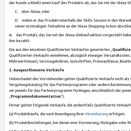
der Kunde schließt einen Kauf des Produkts ab, das Sie mit der Alexa 
C. über Alexa, oder
D. indem er das Produkt innerhalb der Skills Session in den Waren
seiner erstmaligen Teilnahme an der Alexa Shopping Action abschlie
iii. das Produkt, das Sie mit der Alexa-Einkaufsaktion vorgestellt ha
ihm bezahlt.
Die aus den einzelnen Qualifizierten Verkäufen generierten „
Qualifizi
Qualifizierten Verkäufe einnehmen, abzüglich etwaiger Versandkosten
Mehrwertsteuer), Servicegebühren, Gutschriften, Preisnachlässe, Bear
2. Ausgeschlossene Verkäufe
Unbeschadet des Vorstehenden gelten Qualifizierte Verkäufe nicht als
Vergütungskatalog für das Partnerprogramm oder andere Bestimmungen,
wir jeweils für das Partnerprogramm festlegen, einschließlich der jewe
„
Programmdokumentation
“).
Ferner gelten folgende Verkäufe, die andernfalls Qualifizierte Verkä
(a) Produktkäufe, die nach Beendigung Ihrer
Vereinbarung
erfolgen;
(b) Produktbestellungen, bei denen eine Stornierung, Rückgabe oder R