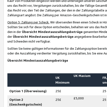
Kauf von Produkten eingelöst werden und unterliegen unseren Geschäf
uns das Recht vor, Vergütungen zurückzuhalten, bis der fällige Gesamt
das Recht vor, den Teil der Zahlungen, der den in der Zahlungstabelle 
Zahlungsart angibst. Die Zahlung per Amazon-Geschenkgutschein ist in
Option 3: Zahlung per Scheck.
Wir übersenden Ihnen einen Scheck in Höh
Sollten Sie sich für diese Option entscheiden, behalten wir uns das Rec
den in der
Übersicht Mindestauszahlungsbeträge
genannten Mindest
der
Übersicht Mindestauszahlungsbeträge
angegebene Bearbeitung
und Schweden nicht verfügbar.
Sollten Sie keine gültigen Informationen für die Zahlungsoption bereit
oder die Auszahlung verdienter Vergütung zurückhalten, bis Sie eine A
Übersicht Mindestauszahlungsbeträge
UK Maxium
UK
FR,
Minimum
un
Option 1 (Überweisung)
25£
25
£5,000
Option 2
25£
25
(Geschenkgutschein)