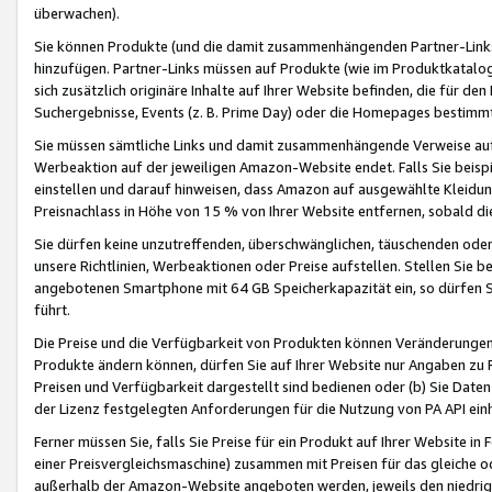
überwachen).
Sie können Produkte (und die damit zusammenhängenden Partner-Links)
hinzufügen. Partner-Links müssen auf Produkte (wie im Produktkatalog de
sich zusätzlich originäre Inhalte auf Ihrer Website befinden, die für 
Suchergebnisse, Events (z. B. Prime Day) oder die Homepages bestimmte
Sie müssen sämtliche Links und damit zusammenhängende Verweise auf z
Werbeaktion auf der jeweiligen Amazon-Website endet. Falls Sie beisp
einstellen und darauf hinweisen, dass Amazon auf ausgewählte Kleidun
Preisnachlass in Höhe von 15 % von Ihrer Website entfernen, sobald di
Sie dürfen keine unzutreffenden, überschwänglichen, täuschenden od
unsere Richtlinien, Werbeaktionen oder Preise aufstellen. Stellen Sie 
angebotenen Smartphone mit 64 GB Speicherkapazität ein, so dürfen S
führt.
Die Preise und die Verfügbarkeit von Produkten können Veränderungen 
Produkte ändern können, dürfen Sie auf Ihrer Website nur Angaben zu P
Preisen und Verfügbarkeit dargestellt sind bedienen oder (b) Sie Daten
der Lizenz festgelegten Anforderungen für die Nutzung von PA API einh
Ferner müssen Sie, falls Sie Preise für ein Produkt auf Ihrer Website in 
einer Preisvergleichsmaschine) zusammen mit Preisen für das gleiche o
außerhalb der Amazon-Website angeboten werden, jeweils den niedrigst