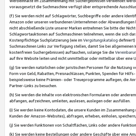
Werbeinhalte im Zusammenhang mit Suchergebnissen verwendet werden,
vorausgesetzt die Suchmaschine verfügt über entsprechende Ausschlu
(f) Sie werden nicht auf Schlagwörter, Suchbegriffe oder andere Ident
Amazon oder unseren verbundenen Unternehmen oder Abwandlungen bzw
nicht abschließende Liste unserer Marken entnehmen Sie bitte der Nich
Schlagwortauktionen auf Suchmaschinen teilnehmen, wenn die sich da
Kostenpflichtige Suchplatzierung (wie im
Vergütungskatalog
definiert
Suchmaschinen Links zur Verfügung stellen, damit Sie bei allgemeinen I
kostenfreien Suchergebnissen) auftauchen, solange Sie die
Vereinbaru
auf Ihre Website leiten und nicht unmittelbar oder mittelbar über eine
(g) Sie werden natürlichen oder juristischen Personen für die Nutzung 
Form von Geld, Rabatten, Preisnachlässen, Punkten, Spenden für Hilfs
beispielsweise keine Prämien- oder Treueprogramme auflegen, die Anrei
Partner-Links zu besuchen.
(h) Sie werden die Inhalte von elektronischen Formularen oder anderem M
abfangen, aufzeichnen, umleiten, auslesen, auslegen oder ausfüllen.
(i) Sie werden keine Kontodaten, die unsere Kunden im Zusammenhang 
Kunden der Amazon-Websites), abfragen, erheben, einholen, speichern,
(j) Sie werden Funktionen von Schaltflächen, Links oder andere Funkti
(k) Sie werden keine Bestellungen oder andere Geschäfte über eine Ama