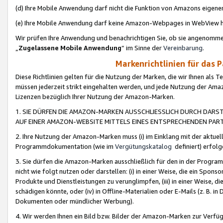
(d) Ihre Mobile Anwendung darf nicht die Funktion von Amazons eige
(e) Ihre Mobile Anwendung darf keine Amazon-Webpages in WebView 
Wir prüfen Ihre Anwendung und benachrichtigen Sie, ob sie angenomm
„
Zugelassene Mobile Anwendung
“ im Sinne der
Vereinbarung
.
Markenrichtlinien für das 
Diese Richtlinien gelten für die Nutzung der Marken, die wir Ihnen als 
müssen jederzeit strikt eingehalten werden, und jede Nutzung der Ama
Lizenzen bezüglich Ihrer Nutzung der Amazon-Marken.
1. SIE DÜRFEN DIE AMAZON-MARKEN AUSSCHLIESSLICH DURCH DARS
AUF EINER AMAZON-WEBSITE MITTELS EINES ENTSPRECHENDEN PART
2. Ihre Nutzung der Amazon-Marken muss (i) im Einklang mit der aktuells
Programmdokumentation (wie im
Vergütungskatalog
definiert) erfolg
3. Sie dürfen die Amazon-Marken ausschließlich für den in der Progr
nicht wie folgt nutzen oder darstellen: (i) in einer Weise, die ein Spo
Produkte und Dienstleistungen zu verunglimpfen, (iii) in einer Weise
schädigen könnte, oder (iv) in Offline-Materialien oder E-Mails (z. B.
Dokumenten oder mündlicher Werbung).
4. Wir werden Ihnen ein Bild bzw. Bilder der Amazon-Marken zur Verfüg