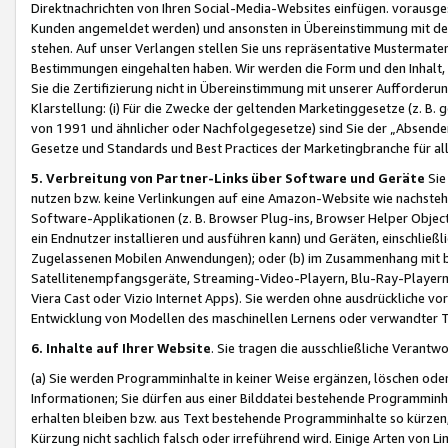
Direktnachrichten von Ihren Social-Media-Websites einfügen. vorausg
Kunden angemeldet werden) und ansonsten in Übereinstimmung mit der
stehen. Auf unser Verlangen stellen Sie uns repräsentative Mustermater
Bestimmungen eingehalten haben. Wir werden die Form und den Inhalt, di
Sie die Zertifizierung nicht in Übereinstimmung mit unserer Aufforderu
Klarstellung: (i) Für die Zwecke der geltenden Marketinggesetze (z. 
von 1991 und ähnlicher oder Nachfolgegesetze) sind Sie der „Absender“ j
Gesetze und Standards und Best Practices der Marketingbranche für 
5. Verbreitung von Partner-Links über Software und Geräte
Sie
nutzen bzw. keine Verlinkungen auf eine Amazon-Website wie nachsteh
Software-Applikationen (z. B. Browser Plug-ins, Browser Helper Objec
ein Endnutzer installieren und ausführen kann) und Geräten, einschlie
Zugelassenen Mobilen Anwendungen); oder (b) im Zusammenhang mit bzw.
Satellitenempfangsgeräte, Streaming-Video-Playern, Blu-Ray-Playern 
Viera Cast oder Vizio Internet Apps). Sie werden ohne ausdrückliche v
Entwicklung von Modellen des maschinellen Lernens oder verwandter 
6. Inhalte auf Ihrer Website
. Sie tragen die ausschließliche Verantwo
(a) Sie werden Programminhalte in keiner Weise ergänzen, löschen oder
Informationen; Sie dürfen aus einer Bilddatei bestehende Programminhal
erhalten bleiben bzw. aus Text bestehende Programminhalte so kürzen, 
Kürzung nicht sachlich falsch oder irreführend wird. Einige Arten von L