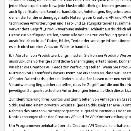
jeden Musterquellcode bzw. jede Musterbibliothek geltenden gesonder
auch Spezifikationen, Benutzerhandbücher, Anleitungen, Begleitmaterial
denen die für die ordnungsgemäße Nutzung von Creators API und PA A
technischen Anforderungen und Test- und Leistungskriterien (zusammen
verwendete Begriff „Produktwerbungsinhalte“ schließt ausdrücklich al
Lizenz zur Verfügung stellen, sowie alle von uns zur Verfügung gestel
ausdrücklich nicht auf Daten, Bilder, Texte oder sonstige Informatione
es sich nicht um eine Amazon-Website handelt.
(b) Abrufen von Produktwerbungsinhalten. Sie können Produkt-Werbein
ausdrückliche vorherige schriftliche Genehmigung erteilt haben, könn
wir über die Creators API Feeds zur Verfügung stellen. Wenn Sie Produk
Nutzung von Datenfeeds dieser Lizenz. Sie erkennen an, dass wir Creat
API oder Datenfeeds jederzeit ändern, auslaufen lassen oder neu veröffe
Verantwortung liegt, sicherzustellen, dass Ihr Zugriff auf die und Ihr
jeweiligen Zeitpunkt aktuellen Anforderungen (einschließlich dieser Liz
Zur Identifizierung Ihres Kontos und zum Stellen von Anfragen an Crea
Schlüssel und einem privaten Schlüssel (jedes Schlüsselpaar eine „Kon
Rahmen des Amazon-Partnerprogramms zugeteilte Partner-ID oder ein
Kontokennungen über den Creators API und PA API Kontoerstellungspro
Um Programmwerbeinhalte über die Creators API Dienste zu erhalten, m