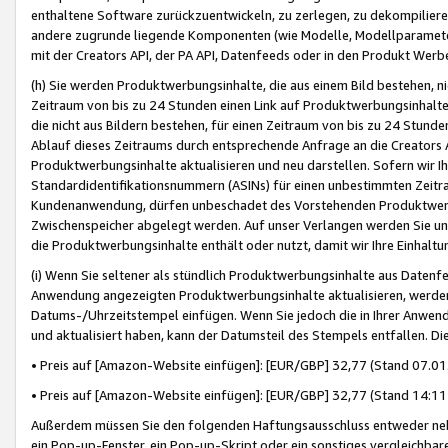
enthaltene Software zurückzuentwickeln, zu zerlegen, zu dekompilier
andere zugrunde liegende Komponenten (wie Modelle, Modellparameter
mit der Creators API, der PA API, Datenfeeds oder in den Produkt Werb
(h) Sie werden Produktwerbungsinhalte, die aus einem Bild bestehen, ni
Zeitraum von bis zu 24 Stunden einen Link auf Produktwerbungsinhalte
die nicht aus Bildern bestehen, für einen Zeitraum von bis zu 24 Stund
Ablauf dieses Zeitraums durch entsprechende Anfrage an die Creators 
Produktwerbungsinhalte aktualisieren und neu darstellen. Sofern wir Ih
Standardidentifikationsnummern (ASINs) für einen unbestimmten Zeitra
Kundenanwendung, dürfen unbeschadet des Vorstehenden Produktwerbu
Zwischenspeicher abgelegt werden. Auf unser Verlangen werden Sie un
die Produktwerbungsinhalte enthält oder nutzt, damit wir Ihre Einhalt
(i) Wenn Sie seltener als stündlich Produktwerbungsinhalte aus Datenfe
Anwendung angezeigten Produktwerbungsinhalte aktualisieren, werden 
Datums-/Uhrzeitstempel einfügen. Wenn Sie jedoch die in Ihrer Anwe
und aktualisiert haben, kann der Datumsteil des Stempels entfallen. Dies
• Preis auf [Amazon-Website einfügen]: [EUR/GBP] 32,77 (Stand 07.01.
• Preis auf [Amazon-Website einfügen]: [EUR/GBP] 32,77 (Stand 14:11 
Außerdem müssen Sie den folgenden Haftungsausschluss entweder neb
ein Pop-up-Fenster, ein Pop-up-Skript oder ein sonstiges vergleichba