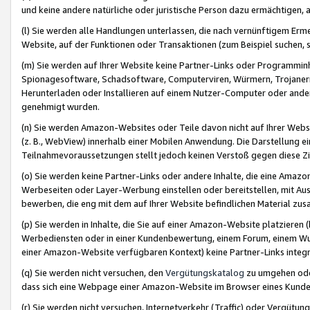
und keine andere natürliche oder juristische Person dazu ermächtigen, a
(l) Sie werden alle Handlungen unterlassen, die nach vernünftigem Erme
Website, auf der Funktionen oder Transaktionen (zum Beispiel suchen, s
(m) Sie werden auf Ihrer Website keine Partner-Links oder Programmin
Spionagesoftware, Schadsoftware, Computerviren, Würmern, Trojaner
Herunterladen oder Installieren auf einem Nutzer-Computer oder ande
genehmigt wurden.
(n) Sie werden Amazon-Websites oder Teile davon nicht auf Ihrer Websi
(z. B., WebView) innerhalb einer Mobilen Anwendung. Die Darstellung ein
Teilnahmevoraussetzungen stellt jedoch keinen Verstoß gegen diese Zif
(o) Sie werden keine Partner-Links oder andere Inhalte, die eine Am
Werbeseiten oder Layer-Werbung einstellen oder bereitstellen, mit Au
bewerben, die eng mit dem auf Ihrer Website befindlichen Material z
(p) Sie werden in Inhalte, die Sie auf einer Amazon-Website platzier
Werbediensten oder in einer Kundenbewertung, einem Forum, einem Wun
einer Amazon-Website verfügbaren Kontext) keine Partner-Links integr
(q) Sie werden nicht versuchen, den
Vergütungskatalog
zu umgehen oder
dass sich eine Webpage einer Amazon-Website im Browser eines Kunden 
(r) Sie werden nicht versuchen, Internetverkehr (Traffic) oder Vergü