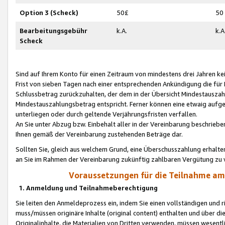
Option 3 (Scheck)
50£
50
Bearbeitungsgebühr
k.A.
k.A
Scheck
Sind auf Ihrem Konto für einen Zeitraum von mindestens drei Jahren kein
Frist von sieben Tagen nach einer entsprechenden Ankündigung die für
Schlussbetrag zurückzuhalten, der dem in der Übersicht Mindestausz
Mindestauszahlungsbetrag entspricht. Ferner können eine etwaig aufg
unterliegen oder durch geltende Verjährungsfristen verfallen.
An Sie unter Abzug bzw. Einbehalt aller in der Vereinbarung beschrieb
Ihnen gemäß der Vereinbarung zustehenden Beträge dar.
Sollten Sie, gleich aus welchem Grund, eine Überschusszahlung erhalte
an Sie im Rahmen der Vereinbarung zukünftig zahlbaren Vergütung zu 
Voraussetzungen für die Teilnahme a
1. Anmeldung und Teilnahmeberechtigung
Sie leiten den Anmeldeprozess ein, indem Sie einen vollständigen und 
muss/müssen originäre Inhalte (original content) enthalten und über d
Originalinhalte, die Materialien von Dritten verwenden, müssen wese