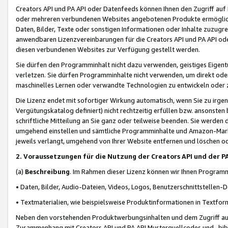
Creators API und PA API oder Datenfeeds können Ihnen den Zugriff auf D
oder mehreren verbundenen Websites angebotenen Produkte ermögliche
Daten, Bilder, Texte oder sonstigen Informationen oder Inhalte zuzugre
anwendbaren Lizenzvereinbarungen für die Creators API und PA API od
diesen verbundenen Websites zur Verfügung gestellt werden.
Sie dürfen den Programminhalt nicht dazu verwenden, geistiges Eigent
verletzen. Sie dürfen Programminhalte nicht verwenden, um direkt ode
maschinelles Lernen oder verwandte Technologien zu entwickeln oder zu
Die Lizenz endet mit sofortiger Wirkung automatisch, wenn Sie zu irg
Vergütungskatalog definiert) nicht rechtzeitig erfüllen bzw. ansonsten
schriftliche Mitteilung an Sie ganz oder teilweise beenden. Sie werden
umgehend einstellen und sämtliche Programminhalte und Amazon-Marke
jeweils verlangt, umgehend von Ihrer Website entfernen und löschen od
2. Voraussetzungen für die Nutzung der Creators API und der P
(a)
Beschreibung
. Im Rahmen dieser Lizenz können wir Ihnen Programmi
• Daten, Bilder, Audio-Dateien, Videos, Logos, Benutzerschnittstellen-
• Textmaterialien, wie beispielsweise Produktinformationen in Textfor
Neben den vorstehenden Produktwerbungsinhalten und dem Zugriff auf 
Zusammenhang mit Creators API und PA API Musterquellcodes und -bibli