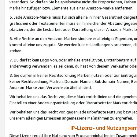
verändern. So dürfen Sie beispielsweise nicht die Proportionen, Farb
Marke hinzufügen bzw. Elemente aus einer Amazon-Marke entfernen.
5. Jede Amazon-Marke muss für sich alleine in ihrer Gesamtheit darge
grafischen oder Textelementen muss ein hinreichender Abstand gegebe
platzieren, der die Lesbarkeit oder Darstellung dieser Amazon-Marke b
6. Alle Rechte an den Amazon-Marken sind unser alleiniges Eigentum, 
kommt alleine uns zugute. Sie werden keine Handlungen vornehmen, 
stehen.
7. Du darfst kein Logo von, oder Inhalte erstellt von,
Drittanbietern au
anderweitig verwenden, es sei denn, du hast von diesem Verkäufer oder
8. Sie dürfen in keiner Rechtsordnung Marken nutzen oder zur Eintragu
keiner Rechtsordnung Marken, Domain-Namen, Subdomain-Namen, Benu
Amazon-Marke zum Verwechseln ähnlich sind.
Wir behalten uns das Recht vor, diese Markenrichtlinien und die gene
Einstellen einer Änderungsmitteilung oder überarbeiteter Markenricht
Wir behalten uns das Recht vor, gegen jede unbefugte Nutzung bzw. jede 
unserem alleinigen Ermessen angemessene Maßnahmen zu ergreifen.
IP-Lizenz- und Nutzungsan
Diese Lizenz regelt Ihre Nutzung von Programminhalten im Zusammen