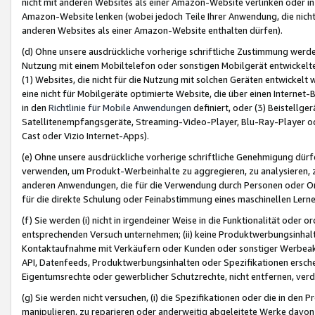
nicht mit anderen Websites als einer Amazon-Website verlinken oder i
Amazon-Website lenken (wobei jedoch Teile Ihrer Anwendung, die nich
anderen Websites als einer Amazon-Website enthalten dürfen).
(d) Ohne unsere ausdrückliche vorherige schriftliche Zustimmung werd
Nutzung mit einem Mobiltelefon oder sonstigen Mobilgerät entwickelt
(1) Websites, die nicht für die Nutzung mit solchen Geräten entwickelt
eine nicht für Mobilgeräte optimierte Website, die über einen Interne
in den
Richtlinie für Mobile Anwendungen
definiert, oder (3) Beistellge
Satellitenempfangsgeräte, Streaming-Video-Player, Blu-Ray-Player ode
Cast oder Vizio Internet-Apps).
(e) Ohne unsere ausdrückliche vorherige schriftliche Genehmigung dürfe
verwenden, um Produkt-Werbeinhalte zu aggregieren, zu analysieren, 
anderen Anwendungen, die für die Verwendung durch Personen oder Or
für die direkte Schulung oder Feinabstimmung eines maschinellen Lern
(f) Sie werden (i) nicht in irgendeiner Weise in die Funktionalität ode
entsprechenden Versuch unternehmen; (ii) keine Produktwerbungsinha
Kontaktaufnahme mit Verkäufern oder Kunden oder sonstiger Werbeaktiv
API, Datenfeeds, Produktwerbungsinhalten oder Spezifikationen erschei
Eigentumsrechte oder gewerblicher Schutzrechte, nicht entfernen, verd
(g) Sie werden nicht versuchen, (i) die Spezifikationen oder die in de
manipulieren, zu reparieren oder anderweitig abgeleitete Werke davon z