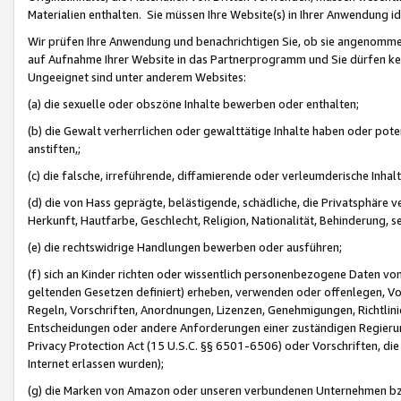
Materialien enthalten. Sie müssen Ihre Website(s) in Ihrer Anwendung ide
Wir prüfen Ihre Anwendung und benachrichtigen Sie, ob sie angenommen
auf Aufnahme Ihrer Website in das Partnerprogramm und Sie dürfen kei
Ungeeignet sind unter anderem Websites:
(a) die sexuelle oder obszöne Inhalte bewerben oder enthalten;
(b) die Gewalt verherrlichen oder gewalttätige Inhalte haben oder pot
anstiften,;
(c) die falsche, irreführende, diffamierende oder verleumderische Inha
(d) die von Hass geprägte, belästigende, schädliche, die Privatsphäre v
Herkunft, Hautfarbe, Geschlecht, Religion, Nationalität, Behinderung, 
(e) die rechtswidrige Handlungen bewerben oder ausführen;
(f) sich an Kinder richten oder wissentlich personenbezogene Daten vo
geltenden Gesetzen definiert) erheben, verwenden oder offenlegen, Vo
Regeln, Vorschriften, Anordnungen, Lizenzen, Genehmigungen, Richtlini
Entscheidungen oder andere Anforderungen einer zuständigen Regierung
Privacy Protection Act (15 U.S.C. §§ 6501-6506) oder Vorschriften, di
Internet erlassen wurden);
(g) die Marken von Amazon oder unseren verbundenen Unternehmen b