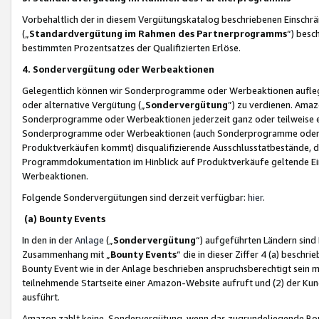
Vorbehaltlich der in diesem Vergütungskatalog beschriebenen Einschr
(„
Standardvergütung im Rahmen des Partnerprogramms
“) besc
bestimmten Prozentsatzes der Qualifizierten Erlöse.
4. Sondervergütung oder Werbeaktionen
Gelegentlich können wir Sonderprogramme oder Werbeaktionen auflegen,
oder alternative Vergütung („
Sondervergütung
”) zu verdienen. Amazo
Sonderprogramme oder Werbeaktionen jederzeit ganz oder teilweise einz
Sonderprogramme oder Werbeaktionen (auch Sonderprogramme oder We
Produktverkäufen kommt) disqualifizierende Ausschlusstatbestände, di
Programmdokumentation im Hinblick auf Produktverkäufe geltende E
Werbeaktionen.
Folgende Sondervergütungen sind derzeit verfügbar:
hier
.
(a) Bounty Events
In den in der
Anlage
(„
Sondervergütung
“) aufgeführten Ländern sind
Zusammenhang mit „
Bounty Events
“ die in dieser Ziffer 4 (a) besch
Bounty Event wie in der Anlage beschrieben anspruchsberechtigt sein mu
teilnehmende Startseite einer Amazon-Website aufruft und (2) der Kun
ausführt.
Amazon zahlt keine Sondervergütung, wenn das zugrundeliegende Boun