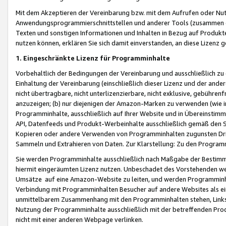
Mit dem Akzeptieren der Vereinbarung bzw. mit dem Aufrufen oder Nutz
Anwendungsprogrammierschnittstellen und anderer Tools (zusammen die
Texten und sonstigen Informationen und Inhalten in Bezug auf Produkte
nutzen können, erklären Sie sich damit einverstanden, an diese Lizenz 
1. Eingeschränkte Lizenz für Programminhalte
Vorbehaltlich der Bedingungen der Vereinbarung und ausschließlich z
Einhaltung der Vereinbarung (einschließlich dieser Lizenz und der ande
nicht übertragbare, nicht unterlizenzierbare, nicht exklusive, gebühren
anzuzeigen; (b) nur diejenigen der Amazon-Marken zu verwenden (wie in 
Programminhalte, ausschließlich auf Ihrer Website und in Übereinstimmu
API, Datenfeeds und Produkt-Werbeinhalte ausschließlich gemäß den Spe
Kopieren oder andere Verwenden von Programminhalten zugunsten Dri
Sammeln und Extrahieren von Daten. Zur Klarstellung: Zu den Program
Sie werden Programminhalte ausschließlich nach Maßgabe der Besti
hiermit eingeräumten Lizenz nutzen. Unbeschadet des Vorstehenden we
Umsätze auf eine Amazon-Website zu leiten, und werden Programminhal
Verbindung mit Programminhalten Besucher auf andere Websites als ein
unmittelbarem Zusammenhang mit den Programminhalten stehen, Links z
Nutzung der Programminhalte ausschließlich mit der betreffenden Pr
nicht mit einer anderen Webpage verlinken.