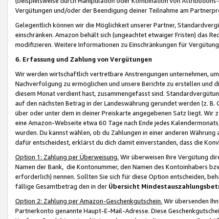
(beispielsweise durch Manipulation oder Kombination von Attributions-
Vergütungen und/oder der Beendigung deiner Teilnahme am Partnerp
Gelegentlich können wir die Möglichkeit unserer Partner, Standardv
einschränken. Amazon behält sich (ungeachtet etwaiger Fristen) das Re
modifizieren. Weitere Informationen zu Einschränkungen für Vergütung
6. Erfassung und Zahlung von Vergütungen
Wir werden wirtschaftlich vertretbare Anstrengungen unternehmen, um 
Nachverfolgung zu ermöglichen und unsere Berichte zu erstellen und di
diesem Monat verdient hast, zusammengefasst sind. Standardvergütung
auf den nächsten Betrag in der Landeswährung gerundet werden (z. B. C
über oder unter dem in deiner Preiskarte angegebenen Satz liegt. Wir
eine Amazon-Webseite etwa 60 Tage nach Ende jedes Kalendermonats, i
wurden. Du kannst wählen, ob du Zahlungen in einer anderen Währung
dafür entscheidest, erklärst du dich damit einverstanden, dass die K
Option 1: Zahlung per Überweisung.
Wir überweisen Ihre Vergütung dir
Namen der Bank, die Kontonummer, den Namen des Kontoinhabers bzw. a
erforderlich) nennen. Sollten Sie sich für diese Option entscheiden, be
fällige Gesamtbetrag den in der
Übersicht Mindestauszahlungsbet
Option 2: Zahlung per Amazon-Geschenkgutschein.
Wir übersenden Ihne
Partnerkonto genannte Haupt-E-Mail-Adresse. Diese Geschenkgutschei