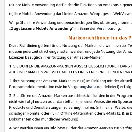
(d) Ihre Mobile Anwendung darf nicht die Funktion von Amazons eige
(e) Ihre Mobile Anwendung darf keine Amazon-Webpages in WebView 
Wir prüfen Ihre Anwendung und benachrichtigen Sie, ob sie angenomm
„
Zugelassene Mobile Anwendung
“ im Sinne der
Vereinbarung
.
Markenrichtlinien für das 
Diese Richtlinien gelten für die Nutzung der Marken, die wir Ihnen als 
müssen jederzeit strikt eingehalten werden, und jede Nutzung der Ama
Lizenzen bezüglich Ihrer Nutzung der Amazon-Marken.
1. SIE DÜRFEN DIE AMAZON-MARKEN AUSSCHLIESSLICH DURCH DARS
AUF EINER AMAZON-WEBSITE MITTELS EINES ENTSPRECHENDEN PART
2. Ihre Nutzung der Amazon-Marken muss (i) im Einklang mit der aktuells
Programmdokumentation (wie im
Vergütungskatalog
definiert) erfolg
3. Sie dürfen die Amazon-Marken ausschließlich für den in der Progr
nicht wie folgt nutzen oder darstellen: (i) in einer Weise, die ein Spo
Produkte und Dienstleistungen zu verunglimpfen, (iii) in einer Weise
schädigen könnte, oder (iv) in Offline-Materialien oder E-Mails (z. B.
Dokumenten oder mündlicher Werbung).
4. Wir werden Ihnen ein Bild bzw. Bilder der Amazon-Marken zur Verfüg