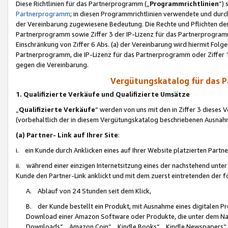
Diese Richtlinien für das Partnerprogramm („
Programmrichtlinien
“)
Partnerprogramm
; in diesen Programmrichtlinien verwendete und durch
der Vereinbarung zugewiesene Bedeutung. Die Rechte und Pflichten de
Partnerprogramm sowie Ziffer 3 der IP-Lizenz für das Partnerprogram
Einschränkung von Ziffer 6 Abs. (a) der Vereinbarung wird hiermit Fol
Partnerprogramm, die IP-Lizenz für das Partnerprogramm oder Ziffer 1
gegen die Vereinbarung.
Vergütungskatalog für das 
1. Qualifizierte Verkäufe und Qualifizierte Umsätze
„
Qualifizierte Verkäufe
“ werden von uns mit den in Ziffer 3 diese
(vorbehaltlich der in diesem Vergütungskatalog beschriebenen Ausnah
(a) Partner- Link auf Ihrer Site
:
i. ein Kunde durch Anklicken eines auf Ihrer Website platzierten Part
ii. während einer einzigen Internetsitzung eines der nachstehend unter (i)
Kunde den Partner-Link anklickt und mit dem zuerst eintretenden der f
A. Ablauf von 24 Stunden seit dem Klick,
B. der Kunde bestellt ein Produkt, mit Ausnahme eines digitalen P
Download einer Amazon Software oder Produkte, die unter dem N
Downloads“, „Amazon Coin“, „Kindle Books“, „Kindle Newspapers“, „