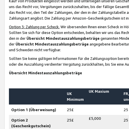
Kauf von Produkten eingelöst werden und unterliegen unseren Geschäf
uns das Recht vor, Vergütungen zurückzuhalten, bis der fällige Gesamt
das Recht vor, den Teil der Zahlungen, der den in der Zahlungstabelle 
Zahlungsart angibst. Die Zahlung per Amazon-Geschenkgutschein ist in
Option 3: Zahlung per Scheck.
Wir übersenden Ihnen einen Scheck in Höh
Sollten Sie sich für diese Option entscheiden, behalten wir uns das Rec
den in der
Übersicht Mindestauszahlungsbeträge
genannten Mindest
der
Übersicht Mindestauszahlungsbeträge
angegebene Bearbeitung
und Schweden nicht verfügbar.
Sollten Sie keine gültigen Informationen für die Zahlungsoption bereit
oder die Auszahlung verdienter Vergütung zurückhalten, bis Sie eine A
Übersicht Mindestauszahlungsbeträge
UK Maxium
UK
FR,
Minimum
un
Option 1 (Überweisung)
25£
25
£5,000
Option 2
25£
25
(Geschenkgutschein)