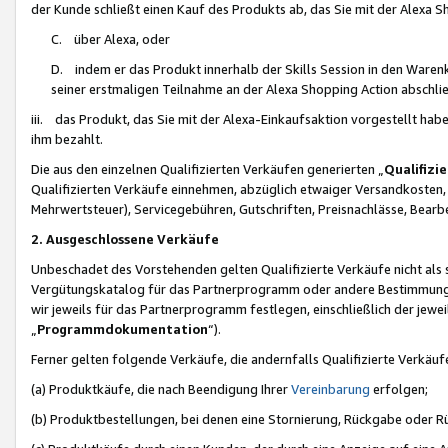
der Kunde schließt einen Kauf des Produkts ab, das Sie mit der Alexa 
C. über Alexa, oder
D. indem er das Produkt innerhalb der Skills Session in den Waren
seiner erstmaligen Teilnahme an der Alexa Shopping Action abschlie
iii. das Produkt, das Sie mit der Alexa-Einkaufsaktion vorgestellt ha
ihm bezahlt.
Die aus den einzelnen Qualifizierten Verkäufen generierten „
Qualifizi
Qualifizierten Verkäufe einnehmen, abzüglich etwaiger Versandkosten
Mehrwertsteuer), Servicegebühren, Gutschriften, Preisnachlässe, Bear
2. Ausgeschlossene Verkäufe
Unbeschadet des Vorstehenden gelten Qualifizierte Verkäufe nicht als
Vergütungskatalog für das Partnerprogramm oder andere Bestimmungen,
wir jeweils für das Partnerprogramm festlegen, einschließlich der jewe
„
Programmdokumentation
“).
Ferner gelten folgende Verkäufe, die andernfalls Qualifizierte Verkä
(a) Produktkäufe, die nach Beendigung Ihrer
Vereinbarung
erfolgen;
(b) Produktbestellungen, bei denen eine Stornierung, Rückgabe oder R