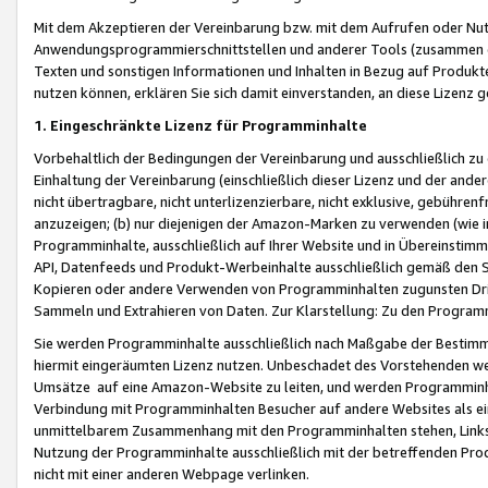
Mit dem Akzeptieren der Vereinbarung bzw. mit dem Aufrufen oder Nutz
Anwendungsprogrammierschnittstellen und anderer Tools (zusammen die
Texten und sonstigen Informationen und Inhalten in Bezug auf Produkte
nutzen können, erklären Sie sich damit einverstanden, an diese Lizenz 
1. Eingeschränkte Lizenz für Programminhalte
Vorbehaltlich der Bedingungen der Vereinbarung und ausschließlich z
Einhaltung der Vereinbarung (einschließlich dieser Lizenz und der ande
nicht übertragbare, nicht unterlizenzierbare, nicht exklusive, gebühren
anzuzeigen; (b) nur diejenigen der Amazon-Marken zu verwenden (wie in 
Programminhalte, ausschließlich auf Ihrer Website und in Übereinstimmu
API, Datenfeeds und Produkt-Werbeinhalte ausschließlich gemäß den Spe
Kopieren oder andere Verwenden von Programminhalten zugunsten Dri
Sammeln und Extrahieren von Daten. Zur Klarstellung: Zu den Program
Sie werden Programminhalte ausschließlich nach Maßgabe der Besti
hiermit eingeräumten Lizenz nutzen. Unbeschadet des Vorstehenden we
Umsätze auf eine Amazon-Website zu leiten, und werden Programminhal
Verbindung mit Programminhalten Besucher auf andere Websites als ein
unmittelbarem Zusammenhang mit den Programminhalten stehen, Links z
Nutzung der Programminhalte ausschließlich mit der betreffenden Pr
nicht mit einer anderen Webpage verlinken.