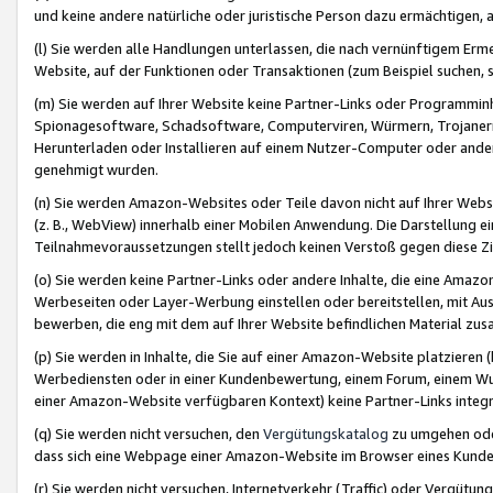
und keine andere natürliche oder juristische Person dazu ermächtigen, a
(l) Sie werden alle Handlungen unterlassen, die nach vernünftigem Erme
Website, auf der Funktionen oder Transaktionen (zum Beispiel suchen, s
(m) Sie werden auf Ihrer Website keine Partner-Links oder Programmin
Spionagesoftware, Schadsoftware, Computerviren, Würmern, Trojaner
Herunterladen oder Installieren auf einem Nutzer-Computer oder ande
genehmigt wurden.
(n) Sie werden Amazon-Websites oder Teile davon nicht auf Ihrer Websi
(z. B., WebView) innerhalb einer Mobilen Anwendung. Die Darstellung ein
Teilnahmevoraussetzungen stellt jedoch keinen Verstoß gegen diese Zif
(o) Sie werden keine Partner-Links oder andere Inhalte, die eine Am
Werbeseiten oder Layer-Werbung einstellen oder bereitstellen, mit Au
bewerben, die eng mit dem auf Ihrer Website befindlichen Material z
(p) Sie werden in Inhalte, die Sie auf einer Amazon-Website platzier
Werbediensten oder in einer Kundenbewertung, einem Forum, einem Wun
einer Amazon-Website verfügbaren Kontext) keine Partner-Links integr
(q) Sie werden nicht versuchen, den
Vergütungskatalog
zu umgehen oder
dass sich eine Webpage einer Amazon-Website im Browser eines Kunden 
(r) Sie werden nicht versuchen, Internetverkehr (Traffic) oder Vergü