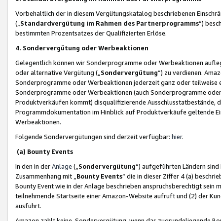
Vorbehaltlich der in diesem Vergütungskatalog beschriebenen Einschr
(„
Standardvergütung im Rahmen des Partnerprogramms
“) besc
bestimmten Prozentsatzes der Qualifizierten Erlöse.
4. Sondervergütung oder Werbeaktionen
Gelegentlich können wir Sonderprogramme oder Werbeaktionen auflegen,
oder alternative Vergütung („
Sondervergütung
”) zu verdienen. Amazo
Sonderprogramme oder Werbeaktionen jederzeit ganz oder teilweise einz
Sonderprogramme oder Werbeaktionen (auch Sonderprogramme oder We
Produktverkäufen kommt) disqualifizierende Ausschlusstatbestände, di
Programmdokumentation im Hinblick auf Produktverkäufe geltende E
Werbeaktionen.
Folgende Sondervergütungen sind derzeit verfügbar:
hier
.
(a) Bounty Events
In den in der
Anlage
(„
Sondervergütung
“) aufgeführten Ländern sind
Zusammenhang mit „
Bounty Events
“ die in dieser Ziffer 4 (a) besch
Bounty Event wie in der Anlage beschrieben anspruchsberechtigt sein mu
teilnehmende Startseite einer Amazon-Website aufruft und (2) der Kun
ausführt.
Amazon zahlt keine Sondervergütung, wenn das zugrundeliegende Boun