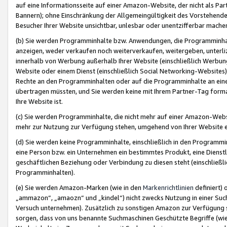
auf eine Informationsseite auf einer Amazon-Website, der nicht als Part
Bannern); ohne Einschränkung der Allgemeingültigkeit des Vorstehende
Besucher Ihrer Website unsichtbar, unlesbar oder unentzifferbar mache
(b) Sie werden Programminhalte bzw. Anwendungen, die Programminhalt
anzeigen, weder verkaufen noch weiterverkaufen, weitergeben, unterli
innerhalb von Werbung außerhalb Ihrer Website (einschließlich Werbun
Website oder einem Dienst (einschließlich Social Networking-Website
Rechte an den Programminhalten oder auf die Programminhalte an eine a
übertragen müssten, und Sie werden keine mit Ihrem Partner-Tag formati
Ihre Website ist.
(c) Sie werden Programminhalte, die nicht mehr auf einer Amazon-Websit
mehr zur Nutzung zur Verfügung stehen, umgehend von Ihrer Website e
(d) Sie werden keine Programminhalte, einschließlich in den Programmin
eine Person bzw. ein Unternehmen ein bestimmtes Produkt, eine Dienstle
geschäftlichen Beziehung oder Verbindung zu diesen steht (einschließli
Programminhalten).
(e) Sie werden Amazon-Marken (wie in den
Markenrichtlinien
definiert) 
„ammazon“, „amaozn“ und „kindel“) nicht zwecks Nutzung in einer Suc
Versuch unternehmen). Zusätzlich zu sonstigen Amazon zur Verfügung 
sorgen, dass von uns benannte Suchmaschinen Geschützte Begriffe (wie 