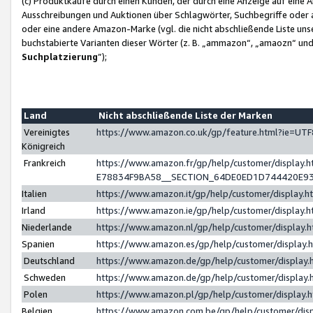
(c) Produktkäufe durch einen Kunden, der durch eine Anzeige auf eine 
Ausschreibungen und Auktionen über Schlagwörter, Suchbegriffe oder 
oder eine andere Amazon-Marke (vgl. die nicht abschließende Liste un
buchstabierte Varianten dieser Wörter (z. B. „ammazon“, „amaozn“ und „
Suchplatzierung
”);
Land
Nicht abschließende Liste der Marken
Vereinigtes
https://www.amazon.co.uk/gp/feature.html?ie=U
Königreich
Frankreich
https://www.amazon.fr/gp/help/customer/displa
E78834F9BA58__SECTION_64DE0ED1D744420E9
Italien
https://www.amazon.it/gp/help/customer/display
Irland
https://www.amazon.ie/gp/help/customer/displa
Niederlande
https://www.amazon.nl/gp/help/customer/display
Spanien
https://www.amazon.es/gp/help/customer/display
Deutschland
https://www.amazon.de/gp/help/customer/displa
Schweden
https://www.amazon.de/gp/help/customer/displa
Polen
https://www.amazon.pl/gp/help/customer/display
Belgien
https://www.amazon.com.be/gp/help/customer/d