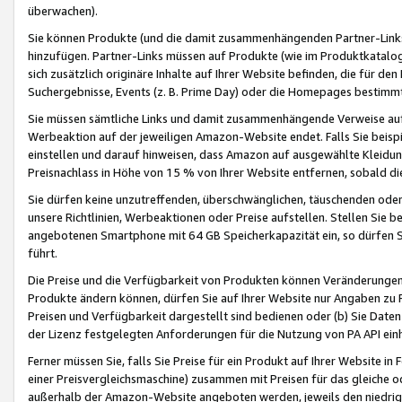
überwachen).
Sie können Produkte (und die damit zusammenhängenden Partner-Links)
hinzufügen. Partner-Links müssen auf Produkte (wie im Produktkatalog de
sich zusätzlich originäre Inhalte auf Ihrer Website befinden, die für 
Suchergebnisse, Events (z. B. Prime Day) oder die Homepages bestimmte
Sie müssen sämtliche Links und damit zusammenhängende Verweise auf z
Werbeaktion auf der jeweiligen Amazon-Website endet. Falls Sie beisp
einstellen und darauf hinweisen, dass Amazon auf ausgewählte Kleidun
Preisnachlass in Höhe von 15 % von Ihrer Website entfernen, sobald di
Sie dürfen keine unzutreffenden, überschwänglichen, täuschenden od
unsere Richtlinien, Werbeaktionen oder Preise aufstellen. Stellen Sie 
angebotenen Smartphone mit 64 GB Speicherkapazität ein, so dürfen S
führt.
Die Preise und die Verfügbarkeit von Produkten können Veränderungen 
Produkte ändern können, dürfen Sie auf Ihrer Website nur Angaben zu P
Preisen und Verfügbarkeit dargestellt sind bedienen oder (b) Sie Daten
der Lizenz festgelegten Anforderungen für die Nutzung von PA API einh
Ferner müssen Sie, falls Sie Preise für ein Produkt auf Ihrer Website in 
einer Preisvergleichsmaschine) zusammen mit Preisen für das gleiche o
außerhalb der Amazon-Website angeboten werden, jeweils den niedrigst