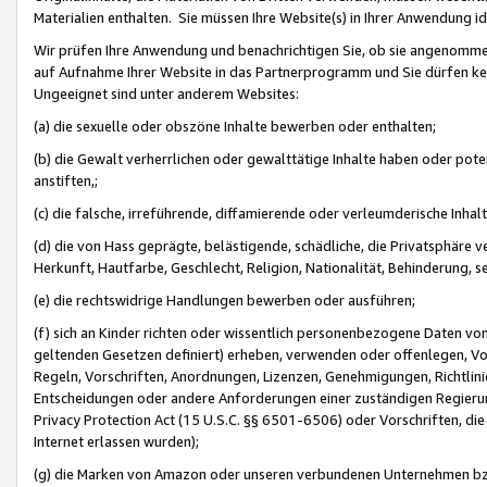
Materialien enthalten. Sie müssen Ihre Website(s) in Ihrer Anwendung ide
Wir prüfen Ihre Anwendung und benachrichtigen Sie, ob sie angenommen
auf Aufnahme Ihrer Website in das Partnerprogramm und Sie dürfen kei
Ungeeignet sind unter anderem Websites:
(a) die sexuelle oder obszöne Inhalte bewerben oder enthalten;
(b) die Gewalt verherrlichen oder gewalttätige Inhalte haben oder pot
anstiften,;
(c) die falsche, irreführende, diffamierende oder verleumderische Inha
(d) die von Hass geprägte, belästigende, schädliche, die Privatsphäre v
Herkunft, Hautfarbe, Geschlecht, Religion, Nationalität, Behinderung, 
(e) die rechtswidrige Handlungen bewerben oder ausführen;
(f) sich an Kinder richten oder wissentlich personenbezogene Daten vo
geltenden Gesetzen definiert) erheben, verwenden oder offenlegen, Vo
Regeln, Vorschriften, Anordnungen, Lizenzen, Genehmigungen, Richtlini
Entscheidungen oder andere Anforderungen einer zuständigen Regierung
Privacy Protection Act (15 U.S.C. §§ 6501-6506) oder Vorschriften, di
Internet erlassen wurden);
(g) die Marken von Amazon oder unseren verbundenen Unternehmen b