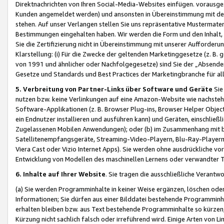
Direktnachrichten von Ihren Social-Media-Websites einfügen. vorausg
Kunden angemeldet werden) und ansonsten in Übereinstimmung mit der
stehen. Auf unser Verlangen stellen Sie uns repräsentative Mustermater
Bestimmungen eingehalten haben. Wir werden die Form und den Inhalt, di
Sie die Zertifizierung nicht in Übereinstimmung mit unserer Aufforderu
Klarstellung: (i) Für die Zwecke der geltenden Marketinggesetze (z. 
von 1991 und ähnlicher oder Nachfolgegesetze) sind Sie der „Absender“ j
Gesetze und Standards und Best Practices der Marketingbranche für 
5. Verbreitung von Partner-Links über Software und Geräte
Sie
nutzen bzw. keine Verlinkungen auf eine Amazon-Website wie nachsteh
Software-Applikationen (z. B. Browser Plug-ins, Browser Helper Objec
ein Endnutzer installieren und ausführen kann) und Geräten, einschlie
Zugelassenen Mobilen Anwendungen); oder (b) im Zusammenhang mit bzw.
Satellitenempfangsgeräte, Streaming-Video-Playern, Blu-Ray-Playern 
Viera Cast oder Vizio Internet Apps). Sie werden ohne ausdrückliche v
Entwicklung von Modellen des maschinellen Lernens oder verwandter 
6. Inhalte auf Ihrer Website
. Sie tragen die ausschließliche Verantwo
(a) Sie werden Programminhalte in keiner Weise ergänzen, löschen oder
Informationen; Sie dürfen aus einer Bilddatei bestehende Programminhal
erhalten bleiben bzw. aus Text bestehende Programminhalte so kürzen, 
Kürzung nicht sachlich falsch oder irreführend wird. Einige Arten von L