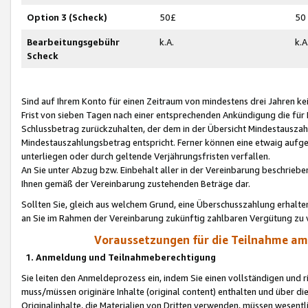
Option 3 (Scheck)
50£
50
Bearbeitungsgebühr
k.A.
k.A
Scheck
Sind auf Ihrem Konto für einen Zeitraum von mindestens drei Jahren kein
Frist von sieben Tagen nach einer entsprechenden Ankündigung die für
Schlussbetrag zurückzuhalten, der dem in der Übersicht Mindestausz
Mindestauszahlungsbetrag entspricht. Ferner können eine etwaig aufg
unterliegen oder durch geltende Verjährungsfristen verfallen.
An Sie unter Abzug bzw. Einbehalt aller in der Vereinbarung beschrieb
Ihnen gemäß der Vereinbarung zustehenden Beträge dar.
Sollten Sie, gleich aus welchem Grund, eine Überschusszahlung erhalte
an Sie im Rahmen der Vereinbarung zukünftig zahlbaren Vergütung zu 
Voraussetzungen für die Teilnahme a
1. Anmeldung und Teilnahmeberechtigung
Sie leiten den Anmeldeprozess ein, indem Sie einen vollständigen und 
muss/müssen originäre Inhalte (original content) enthalten und über d
Originalinhalte, die Materialien von Dritten verwenden, müssen wese