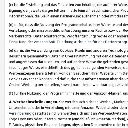
(c) für die Erstellung und das Einstellen von Inhalten, die auf Ihrer We
Eignung der jeweils dargestellten Inhalte (einschließlich sämtlicher 
Informationen, die Sie in einen Partner-Link aufnehmen oder mit diese
(d) dafür, dass die Nutzung der Programminhalte, Ihrer Website und des 
Verletzung oder missbräuchliche Ausübung unserer Rechte bzw. der Recht
Markenrechte, Datenschutzrechte, Veröffentlichungsrechte oder anderer
Einhaltung der
Amazon Anti-Fälschungsrichtlinien für das Partnerpro
(e) dafür, die Verwendung von Cookies, Pixeln und anderen Technologien
Besuchern gesammelten Daten in Übereinstimmung mit den geltenden Ge
und angemessen darzustellen und auf andere Weise die geltenden geset
in sonstiger Weise, einschließlich des ggf. anzuzeigenden Hinweises, d
Werbeanzeigen bereitstellen, von den Besuchern Ihrer Website unmitte
Cookies erkennen können und dafür, dass Sie Informationen über die v
Online-Werbung bereitstellen, soweit nach den anwendbaren gesetzlic
(f) für Ihre Nutzung, der Programminhalte und der Amazon-Marken, u
4. Werbeeinschränkungen.
Sie werden sich nicht an Werbe-, Market
Unternehmen oder in Verbindung mit einer Amazon-Website oder dem Pa
Vereinbarung
gestattet sind. Sie werden sich nicht an Werbeaktivitäten
Logos von uns oder unseren Partnern (einschließlich Amazon-Marken), 
E-Books, physischen Postsendungen, physischen Dokumenten oder in 