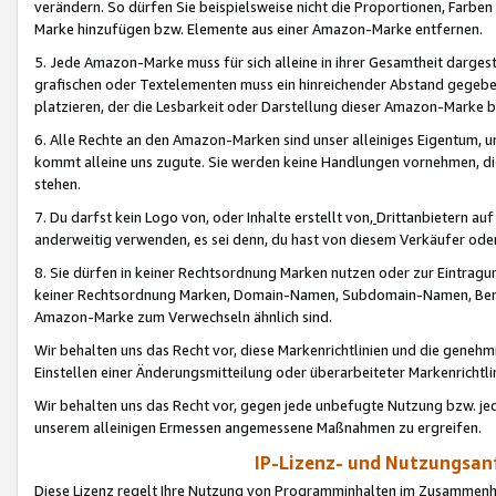
verändern. So dürfen Sie beispielsweise nicht die Proportionen, Farb
Marke hinzufügen bzw. Elemente aus einer Amazon-Marke entfernen.
5. Jede Amazon-Marke muss für sich alleine in ihrer Gesamtheit darge
grafischen oder Textelementen muss ein hinreichender Abstand gegebe
platzieren, der die Lesbarkeit oder Darstellung dieser Amazon-Marke b
6. Alle Rechte an den Amazon-Marken sind unser alleiniges Eigentum, 
kommt alleine uns zugute. Sie werden keine Handlungen vornehmen, 
stehen.
7. Du darfst kein Logo von, oder Inhalte erstellt von,
Drittanbietern au
anderweitig verwenden, es sei denn, du hast von diesem Verkäufer oder
8. Sie dürfen in keiner Rechtsordnung Marken nutzen oder zur Eintragu
keiner Rechtsordnung Marken, Domain-Namen, Subdomain-Namen, Benu
Amazon-Marke zum Verwechseln ähnlich sind.
Wir behalten uns das Recht vor, diese Markenrichtlinien und die gene
Einstellen einer Änderungsmitteilung oder überarbeiteter Markenricht
Wir behalten uns das Recht vor, gegen jede unbefugte Nutzung bzw. jede 
unserem alleinigen Ermessen angemessene Maßnahmen zu ergreifen.
IP-Lizenz- und Nutzungsan
Diese Lizenz regelt Ihre Nutzung von Programminhalten im Zusammen