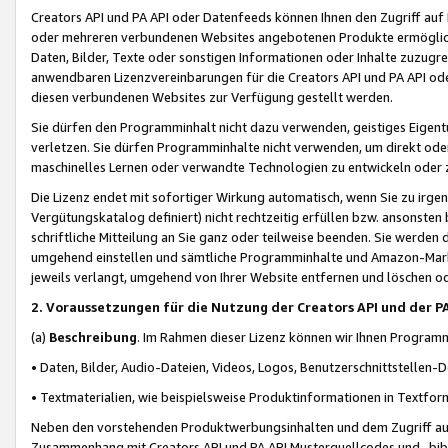
Creators API und PA API oder Datenfeeds können Ihnen den Zugriff auf D
oder mehreren verbundenen Websites angebotenen Produkte ermögliche
Daten, Bilder, Texte oder sonstigen Informationen oder Inhalte zuzugre
anwendbaren Lizenzvereinbarungen für die Creators API und PA API od
diesen verbundenen Websites zur Verfügung gestellt werden.
Sie dürfen den Programminhalt nicht dazu verwenden, geistiges Eigent
verletzen. Sie dürfen Programminhalte nicht verwenden, um direkt ode
maschinelles Lernen oder verwandte Technologien zu entwickeln oder zu
Die Lizenz endet mit sofortiger Wirkung automatisch, wenn Sie zu irg
Vergütungskatalog definiert) nicht rechtzeitig erfüllen bzw. ansonsten
schriftliche Mitteilung an Sie ganz oder teilweise beenden. Sie werden
umgehend einstellen und sämtliche Programminhalte und Amazon-Marke
jeweils verlangt, umgehend von Ihrer Website entfernen und löschen od
2. Voraussetzungen für die Nutzung der Creators API und der P
(a)
Beschreibung
. Im Rahmen dieser Lizenz können wir Ihnen Programmi
• Daten, Bilder, Audio-Dateien, Videos, Logos, Benutzerschnittstellen-
• Textmaterialien, wie beispielsweise Produktinformationen in Textfor
Neben den vorstehenden Produktwerbungsinhalten und dem Zugriff auf 
Zusammenhang mit Creators API und PA API Musterquellcodes und -bibli