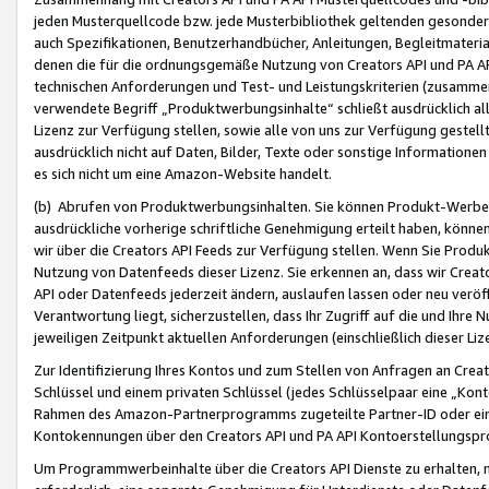
jeden Musterquellcode bzw. jede Musterbibliothek geltenden gesonder
auch Spezifikationen, Benutzerhandbücher, Anleitungen, Begleitmaterial
denen die für die ordnungsgemäße Nutzung von Creators API und PA A
technischen Anforderungen und Test- und Leistungskriterien (zusammen
verwendete Begriff „Produktwerbungsinhalte“ schließt ausdrücklich al
Lizenz zur Verfügung stellen, sowie alle von uns zur Verfügung gestel
ausdrücklich nicht auf Daten, Bilder, Texte oder sonstige Informatione
es sich nicht um eine Amazon-Website handelt.
(b) Abrufen von Produktwerbungsinhalten. Sie können Produkt-Werbein
ausdrückliche vorherige schriftliche Genehmigung erteilt haben, könn
wir über die Creators API Feeds zur Verfügung stellen. Wenn Sie Produk
Nutzung von Datenfeeds dieser Lizenz. Sie erkennen an, dass wir Creat
API oder Datenfeeds jederzeit ändern, auslaufen lassen oder neu veröffe
Verantwortung liegt, sicherzustellen, dass Ihr Zugriff auf die und Ihr
jeweiligen Zeitpunkt aktuellen Anforderungen (einschließlich dieser Liz
Zur Identifizierung Ihres Kontos und zum Stellen von Anfragen an Crea
Schlüssel und einem privaten Schlüssel (jedes Schlüsselpaar eine „Kon
Rahmen des Amazon-Partnerprogramms zugeteilte Partner-ID oder ein
Kontokennungen über den Creators API und PA API Kontoerstellungspro
Um Programmwerbeinhalte über die Creators API Dienste zu erhalten, m