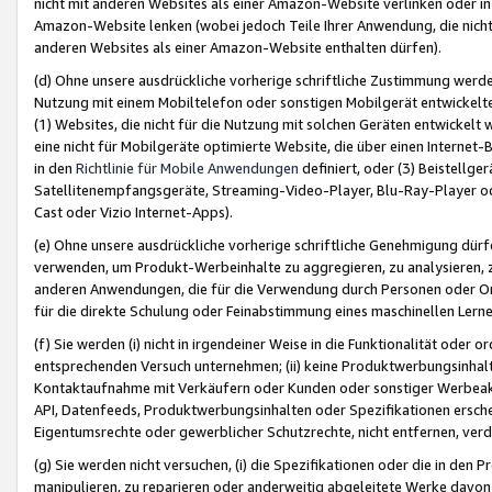
nicht mit anderen Websites als einer Amazon-Website verlinken oder i
Amazon-Website lenken (wobei jedoch Teile Ihrer Anwendung, die nich
anderen Websites als einer Amazon-Website enthalten dürfen).
(d) Ohne unsere ausdrückliche vorherige schriftliche Zustimmung werd
Nutzung mit einem Mobiltelefon oder sonstigen Mobilgerät entwickelt
(1) Websites, die nicht für die Nutzung mit solchen Geräten entwickelt
eine nicht für Mobilgeräte optimierte Website, die über einen Interne
in den
Richtlinie für Mobile Anwendungen
definiert, oder (3) Beistellge
Satellitenempfangsgeräte, Streaming-Video-Player, Blu-Ray-Player ode
Cast oder Vizio Internet-Apps).
(e) Ohne unsere ausdrückliche vorherige schriftliche Genehmigung dürfe
verwenden, um Produkt-Werbeinhalte zu aggregieren, zu analysieren, 
anderen Anwendungen, die für die Verwendung durch Personen oder Or
für die direkte Schulung oder Feinabstimmung eines maschinellen Lern
(f) Sie werden (i) nicht in irgendeiner Weise in die Funktionalität ode
entsprechenden Versuch unternehmen; (ii) keine Produktwerbungsinha
Kontaktaufnahme mit Verkäufern oder Kunden oder sonstiger Werbeaktiv
API, Datenfeeds, Produktwerbungsinhalten oder Spezifikationen erschei
Eigentumsrechte oder gewerblicher Schutzrechte, nicht entfernen, verd
(g) Sie werden nicht versuchen, (i) die Spezifikationen oder die in de
manipulieren, zu reparieren oder anderweitig abgeleitete Werke davon z