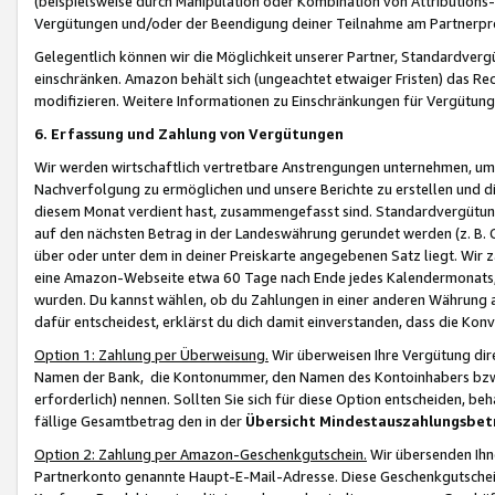
(beispielsweise durch Manipulation oder Kombination von Attributions-
Vergütungen und/oder der Beendigung deiner Teilnahme am Partnerp
Gelegentlich können wir die Möglichkeit unserer Partner, Standardv
einschränken. Amazon behält sich (ungeachtet etwaiger Fristen) das Re
modifizieren. Weitere Informationen zu Einschränkungen für Vergütung
6. Erfassung und Zahlung von Vergütungen
Wir werden wirtschaftlich vertretbare Anstrengungen unternehmen, um 
Nachverfolgung zu ermöglichen und unsere Berichte zu erstellen und di
diesem Monat verdient hast, zusammengefasst sind. Standardvergütung
auf den nächsten Betrag in der Landeswährung gerundet werden (z. B. C
über oder unter dem in deiner Preiskarte angegebenen Satz liegt. Wir
eine Amazon-Webseite etwa 60 Tage nach Ende jedes Kalendermonats, i
wurden. Du kannst wählen, ob du Zahlungen in einer anderen Währung
dafür entscheidest, erklärst du dich damit einverstanden, dass die K
Option 1: Zahlung per Überweisung.
Wir überweisen Ihre Vergütung dir
Namen der Bank, die Kontonummer, den Namen des Kontoinhabers bzw. a
erforderlich) nennen. Sollten Sie sich für diese Option entscheiden, be
fällige Gesamtbetrag den in der
Übersicht Mindestauszahlungsbet
Option 2: Zahlung per Amazon-Geschenkgutschein.
Wir übersenden Ihne
Partnerkonto genannte Haupt-E-Mail-Adresse. Diese Geschenkgutschei