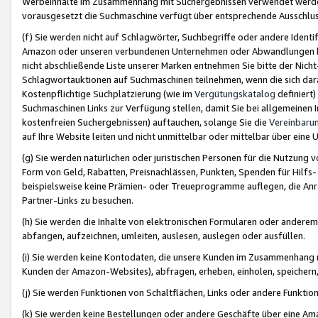
Werbeinhalte im Zusammenhang mit Suchergebnissen verwendet werden,
vorausgesetzt die Suchmaschine verfügt über entsprechende Ausschlu
(f) Sie werden nicht auf Schlagwörter, Suchbegriffe oder andere Ident
Amazon oder unseren verbundenen Unternehmen oder Abwandlungen bzw
nicht abschließende Liste unserer Marken entnehmen Sie bitte der Nich
Schlagwortauktionen auf Suchmaschinen teilnehmen, wenn die sich da
Kostenpflichtige Suchplatzierung (wie im
Vergütungskatalog
definiert
Suchmaschinen Links zur Verfügung stellen, damit Sie bei allgemeinen I
kostenfreien Suchergebnissen) auftauchen, solange Sie die
Vereinbaru
auf Ihre Website leiten und nicht unmittelbar oder mittelbar über eine
(g) Sie werden natürlichen oder juristischen Personen für die Nutzung 
Form von Geld, Rabatten, Preisnachlässen, Punkten, Spenden für Hilfs
beispielsweise keine Prämien- oder Treueprogramme auflegen, die Anrei
Partner-Links zu besuchen.
(h) Sie werden die Inhalte von elektronischen Formularen oder anderem M
abfangen, aufzeichnen, umleiten, auslesen, auslegen oder ausfüllen.
(i) Sie werden keine Kontodaten, die unsere Kunden im Zusammenhang 
Kunden der Amazon-Websites), abfragen, erheben, einholen, speichern,
(j) Sie werden Funktionen von Schaltflächen, Links oder andere Funkti
(k) Sie werden keine Bestellungen oder andere Geschäfte über eine Ama