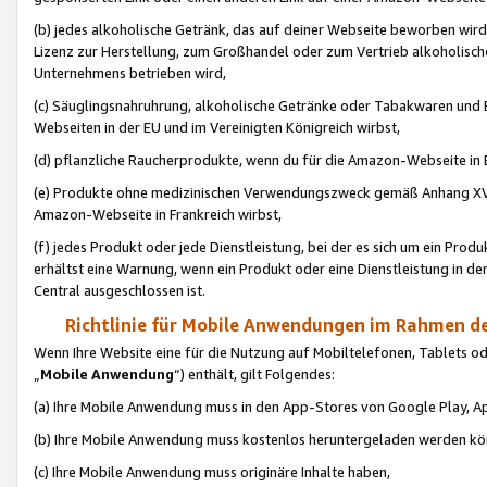
(b) jedes alkoholische Getränk, das auf deiner Webseite beworben wird
Lizenz zur Herstellung, zum Großhandel oder zum Vertrieb alkoholisch
Unternehmens betrieben wird,
(c) Säuglingsnahruhrung, alkoholische Getränke oder Tabakwaren und E
Webseiten in der EU und im Vereinigten Königreich wirbst,
(d) pflanzliche Raucherprodukte, wenn du für die Amazon-Webseite in B
(e) Produkte ohne medizinischen Verwendungszweck gemäß Anhang XVI 
Amazon-Webseite in Frankreich wirbst,
(f) jedes Produkt oder jede Dienstleistung, bei der es sich um ein Prod
erhältst eine Warnung, wenn ein Produkt oder eine Dienstleistung in de
Central ausgeschlossen ist.
Richtlinie für Mobile Anwendungen im Rahmen de
Wenn Ihre Website eine für die Nutzung auf Mobiltelefonen, Tablets 
„
Mobile Anwendung
“) enthält, gilt Folgendes:
(a) Ihre Mobile Anwendung muss in den App-Stores von Google Play, A
(b) Ihre Mobile Anwendung muss kostenlos heruntergeladen werden könn
(c) Ihre Mobile Anwendung muss originäre Inhalte haben,