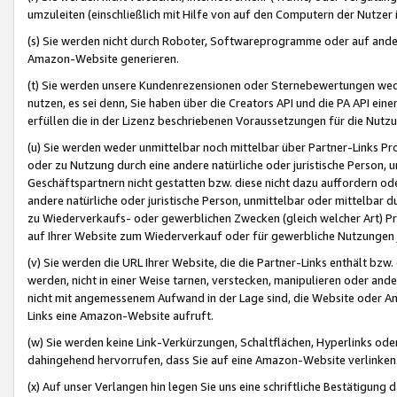
umzuleiten (einschließlich mit Hilfe von auf den Computern der Nutzer i
(s) Sie werden nicht durch Roboter, Softwareprogramme oder auf andere
Amazon-Website generieren.
(t) Sie werden unsere Kundenrezensionen oder Sternebewertungen wed
nutzen, es sei denn, Sie haben über die Creators API und die PA API e
erfüllen die in der Lizenz beschriebenen Voraussetzungen für die Nutzu
(u) Sie werden weder unmittelbar noch mittelbar über Partner-Links P
oder zu Nutzung durch eine andere natürliche oder juristische Person,
Geschäftspartnern nicht gestatten bzw. diese nicht dazu auffordern od
andere natürliche oder juristische Person, unmittelbar oder mittelbar
zu Wiederverkaufs- oder gewerblichen Zwecken (gleich welcher Art) 
auf Ihrer Website zum Wiederverkauf oder für gewerbliche Nutzungen 
(v) Sie werden die URL Ihrer Website, die die Partner-Links enthält b
werden, nicht in einer Weise tarnen, verstecken, manipulieren oder and
nicht mit angemessenem Aufwand in der Lage sind, die Website oder A
Links eine Amazon-Website aufruft.
(w) Sie werden keine Link-Verkürzungen, Schaltflächen, Hyperlinks ode
dahingehend hervorrufen, dass Sie auf eine Amazon-Website verlinken
(x) Auf unser Verlangen hin legen Sie uns eine schriftliche Bestätigung