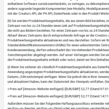
enthaltene Software zurückzuentwickeln, zu zerlegen, zu dekompilier
andere zugrunde liegende Komponenten (wie Modelle, Modellparameter
mit der Creators API, der PA API, Datenfeeds oder in den Produkt Werb
(h) Sie werden Produktwerbungsinhalte, die aus einem Bild bestehen, ni
Zeitraum von bis zu 24 Stunden einen Link auf Produktwerbungsinhalte
die nicht aus Bildern bestehen, für einen Zeitraum von bis zu 24 Stund
Ablauf dieses Zeitraums durch entsprechende Anfrage an die Creators 
Produktwerbungsinhalte aktualisieren und neu darstellen. Sofern wir Ih
Standardidentifikationsnummern (ASINs) für einen unbestimmten Zeitra
Kundenanwendung, dürfen unbeschadet des Vorstehenden Produktwerbu
Zwischenspeicher abgelegt werden. Auf unser Verlangen werden Sie un
die Produktwerbungsinhalte enthält oder nutzt, damit wir Ihre Einhalt
(i) Wenn Sie seltener als stündlich Produktwerbungsinhalte aus Datenfe
Anwendung angezeigten Produktwerbungsinhalte aktualisieren, werden 
Datums-/Uhrzeitstempel einfügen. Wenn Sie jedoch die in Ihrer Anwe
und aktualisiert haben, kann der Datumsteil des Stempels entfallen. Dies
• Preis auf [Amazon-Website einfügen]: [EUR/GBP] 32,77 (Stand 07.01.
• Preis auf [Amazon-Website einfügen]: [EUR/GBP] 32,77 (Stand 14:11 
Außerdem müssen Sie den folgenden Haftungsausschluss entweder neb
ein Pop-up-Fenster, ein Pop-up-Skript oder ein sonstiges vergleichba