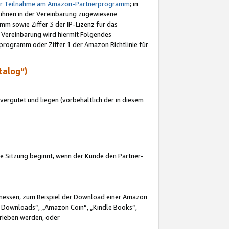
ur Teilnahme am Amazon-Partnerprogramm
; in
 ihnen in der Vereinbarung zugewiesene
m sowie Ziffer 3 der IP-Lizenz für das
 Vereinbarung wird hiermit Folgendes
programm oder Ziffer 1 der Amazon Richtlinie für
talog“)
ergütet und liegen (vorbehaltlich der in diesem
i die Sitzung beginnt, wenn der Kunde den Partner-
Ermessen, zum Beispiel der Download einer Amazon
 Downloads“, „Amazon Coin“, „Kindle Books“,
trieben werden, oder