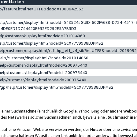
e der Marken
gp/feature.html?ie=UTF8&docId=1000642963
help/customer/display.html?nodeId=548524#GUID-602FA6E8-D724-4317-
64DE0ED1D744420E933ED292E5A7B3D3
elp/customer/display.html?nodeId=201014060
help/customer/display.html?nodeId=GCX77V9988LUPMB2
help/customer/display.html/ref=hp_left_v4_sib?ie=UTF8&nodeId=201909
help/customer/display.html/?nodeId=201014060
help/customer/display.html?nodeId=200975440
help/customer/display.html?nodeId=200975440
help/customer/display.html?nodeId=200975440
/gp/help/customer/display.html?nodeId=GCX77V9988LUPMB2
n einer Suchmaschine (einschließlich Google, Yahoo, Bing oder andere Webp
 des Netzwerkes solcher Suchmaschinen sind), (jeweils eine „
Suchmaschine
nk auf eine Amazon-Website verwiesen werden, der Nutzer über eine zwische
ischengeschalteten Website einen Link anklicken oder anderweitig bewusst a