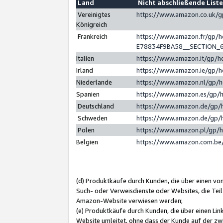
Land
Nicht abschließende List
Vereinigtes
https://www.amazon.co.uk/
Königreich
Frankreich
https://www.amazon.fr/gp/
E78834F9BA58__SECTION_
Italien
https://www.amazon.it/gp/h
Irland
https://www.amazon.ie/gp/
Niederlande
https://www.amazon.nl/gp/
Spanien
https://www.amazon.es/gp/
Deutschland
https://www.amazon.de/gp/
Schweden
https://www.amazon.de/gp/
Polen
https://www.amazon.pl/gp/
Belgien
https://www.amazon.com.be
(d) Produktkäufe durch Kunden, die über einen vo
Such- oder Verweisdienste oder Websites, die Teil
Amazon-Website verwiesen werden;
(e) Produktkäufe durch Kunden, die über einen Li
Website umleitet, ohne dass der Kunde auf der zw