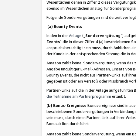
Wesentlichen denen in Ziffer 2 dieses Vergütung
ebenso im Wesentlichen analog für Sonderprogr
Folgende Sondervergütungen sind derzeit verfüg
(a) Bounty Events
In den in der
Anlage
(„
Sondervergütung
“) aufge
Events
“ die in dieser Ziffer 4 (a) beschriebenen 
anspruchsberechtigt sein muss, durch Anklicken ei
der Kunde in der entsprechenden Sitzung die in d
Amazon zahlt keine Sondervergütung, wenn das z
Angabe ungültiger E-Mail-Adressen, Einsatz von B
Bounty Events, die nicht aus Partner-Links auf Ihre
gegeben ist oder ein Verstoß oder Missbrauch vorl
Partner-Links auf die in der Anlage aufgeführte
die Teilnahme am Partnerprogramm
erlaubt.
(b) Bonus-Ereignisse
Bonusereignisse sind in au
beschriebenen Sondervergütungen in Verbindung m
sein muss, durch einen Partner-Link auf Ihrer We
Bonusaktion durchführt.
Amazon zahlt keine Sondervergütung, wenn ein Bon