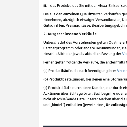
iii. das Produkt, das Sie mit der Alexa-Einkaufsa
Die aus den einzelnen Qualifizierten Verkäufen gen
einnehmen, abzüglich etwaiger Versandkosten, Ko
Gutschriften, Preisnachlässe, Bearbeitungsgebühr
2. Ausgeschlossene Verkäufe
Unbeschadet des Vorstehenden gelten Qualifiziert
Partnerprogramm oder andere Bestimmungen, Beding
einschließlich der jeweils aktuellen Fassung der
Ve
Ferner gelten folgende Verkäufe, die andernfalls
(a) Produktkäufe, die nach Beendigung Ihrer
Verei
(b) Produktbestellungen, bei denen eine Stornier
(c) Produktkäufe durch einen Kunden, der durch e
Auktionen über Schlagwörter, Suchbegriffe oder a
nicht abschließende Liste unserer Marken über di
und „kindel“) enthalten (jeweils eine „
Unzulässig