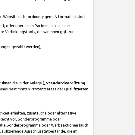
azon-Website nicht ordnungsgemäß formatiert sind;
, oder über einen Partner-Link in einer
e Verlinkungstools, die wir Ihnen ggf. zur
ütungen gezahlt werden);
 Ihnen die in der
Anlage
(„
Standardvergütung
ines bestimmten Prozentsatzes der Qualifizierten
eit erhalten, zusätzliche oder alternative
as Recht vor, Sonderprogramme oder
für alle Sonderprogramme oder Werbeaktionen (auch
lifizierende Ausschlusstatbestände, die im