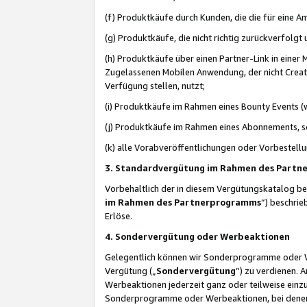
(f) Produktkäufe durch Kunden, die die für eine
(g) Produktkäufe, die nicht richtig zurückverfolg
(h) Produktkäufe über einen Partner-Link in einer
Zugelassenen Mobilen Anwendung, der nicht Creator
Verfügung stellen, nutzt;
(i) Produktkäufe im Rahmen eines Bounty Events (w
(j) Produktkäufe im Rahmen eines Abonnements, so
(k) alle Vorabveröffentlichungen oder Vorbestellu
3. Standardvergütung im Rahmen des Part
Vorbehaltlich der in diesem Vergütungskatalog b
im Rahmen des Partnerprogramms
“) beschri
Erlöse.
4. Sondervergütung oder Werbeaktionen
Gelegentlich können wir Sonderprogramme oder Wer
Vergütung („
Sondervergütung
”) zu verdienen. 
Werbeaktionen jederzeit ganz oder teilweise einz
Sonderprogramme oder Werbeaktionen, bei denen e