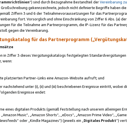
rammrichtlinien
“) sind durch Bezugnahme Bestandteil der
Vereinbarung z
Großschreibung gekennzeichnete, jedoch nicht definierte Begriffe haben die
 gemäß Ziffern 3 und 6 der Teilnahmevoraussetzungen für das Partnerprogram
nbarung fort. Vorsorglich und ohne Einschränkung von Ziffer 6 Abs. (a) der
ungen für die Teilnahme am Partnerprogramm, die IP-Lizenz für das Partner
rstoß gegen die Vereinbarung.
ungskatalog für das Partnerprogramm („Vergütungska
 Umsätze
n in Ziffer 3 dieses Vergütungskatalogs festgelegten Standardvergütungen v
r, wenn:
ite platzierten Partner-Links eine Amazon-Website aufruft; und
r nachstehend unter (i), (ii) und (iii) beschriebenen Ereignisse eintritt, wobe
 folgenden Ereignisse endet:
hme eines digitalen Produkts (gemäß Feststellung nach unserem alleinigen 
 „Amazon Music“, „Amazon Shorts“, „eDocs“, „Amazon Prime Video“, „Game
Newsfeeds“ oder „Kindle Magazines“) (jeweils ein „
Digitales Produkt
“) ver