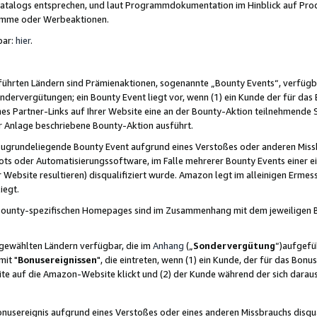
skatalogs entsprechen, und laut Programmdokumentation im Hinblick auf Pr
amme oder Werbeaktionen.
bar:
hier
.
führten Ländern sind Prämienaktionen, sogenannte „Bounty Events“, verfügb
Sondervergütungen; ein Bounty Event liegt vor, wenn (1) ein Kunde der für da
nes Partner-Links auf Ihrer Website eine an der Bounty-Aktion teilnehmende 
er Anlage beschriebene Bounty-Aktion ausführt.
ugrundeliegende Bounty Event aufgrund eines Verstoßes oder anderen Miss
ots oder Automatisierungssoftware, im Falle mehrerer Bounty Events einer e
r Website resultieren) disqualifiziert wurde. Amazon legt im alleinigen Ermess
iegt.
n Bounty-spezifischen Homepages sind im Zusammenhang mit dem jeweiligen
sgewählten Ländern verfügbar, die im
Anhang
(„
Sondervergütung
“)aufgefüh
it "
Bonusereignissen
", die eintreten, wenn (1) ein Kunde, der für das Bon
bsite auf die Amazon-Website klickt und (2) der Kunde während der sich dar
usereignis aufgrund eines Verstoßes oder eines anderen Missbrauchs disqua