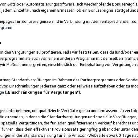
 von Bots oder Automatisierungssoftware, sich wiederholende Bonusereignisse
n jedem Einzelfall nach eigenem Ermessen, ob ein Bonusereignis stattgefund
epages für Bonusereignisse sind in Verbindung mit dem entsprechenden Bonu
rogramm
.
n
den Vergütungen zu profitieren. Falls wir feststellen, dass du (und/oder ein
erprogramm als auch von einem anderen Programm mit demselben Traffic ei
n wir Maßnahmen ergreifen, einschließlich der Einbehaltung von Vergütunge
r Partner, Standardvergütungen im Rahmen des Partnerprogramms oder Sonde
ht vor, Einschränkungen jederzeit ganz oder teilweise aufzuheben oder zu mod
ge
(„
Einschränkungen für Vergütungen
“).
ngen unternehmen, um qualifizierte Verkäufe genau und umfassend zu verfol
dir zu senden, in denen die Standardvergütungen und spezielle Vergütungen, 
pezielle Vergütungen, die für jeden qualifizierenden Verkauf berechnet un
 führen, dass dein effektiver Provisionssatz geringfügig über oder unter dem
ungen in der Standardwährung für eine Amazon-Webseite etwa 60 Tage nach