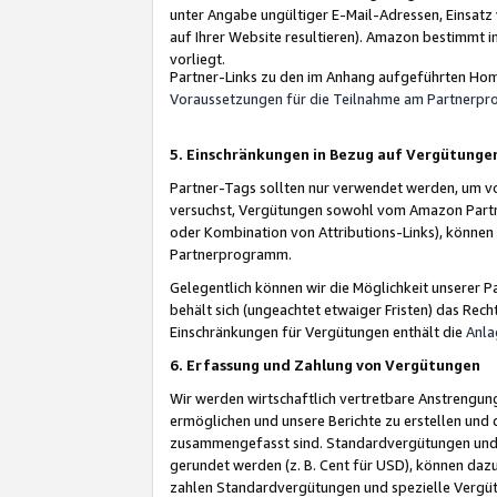
unter Angabe ungültiger E-Mail-Adressen, Einsatz
auf Ihrer Website resultieren). Amazon bestimmt i
vorliegt.
Partner-Links zu den im Anhang aufgeführten Hom
Voraussetzungen für die Teilnahme am Partnerp
5. Einschränkungen in Bezug auf Vergütunge
Partner-Tags sollten nur verwendet werden, um von 
versuchst, Vergütungen sowohl vom Amazon Partn
oder Kombination von Attributions-Links), könne
Partnerprogramm.
Gelegentlich können wir die Möglichkeit unsere
behält sich (ungeachtet etwaiger Fristen) das Rec
Einschränkungen für Vergütungen enthält die
Anla
6. Erfassung und Zahlung von Vergütungen
Wir werden wirtschaftlich vertretbare Anstrengu
ermöglichen und unsere Berichte zu erstellen und 
zusammengefasst sind. Standardvergütungen und s
gerundet werden (z. B. Cent für USD), können dazu
zahlen Standardvergütungen und spezielle Vergüt