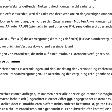
 Amazon-Website geltenden Nutzungsbedingungen nicht einhalten;
t und erfasst werden, weil die Links von Ihrer Website zu der jeweiligen Am
 Mobilen Anwendung, die nicht zu den Zugelassenen Mobilen Anwendungen zählt
s API oder PA API (wie nachstehend unter der IP-Lizenz definiert) oder ander
ie in Ziffer 4 (a) dieses Vergütungskatalogs definiert) (für das Sonderverg
weit nicht im Vertrag abweichend vereinbart, und
ngen von Produkten, die nicht auf einer Produkt-Listenseite verfügbar sind.
nerprogramms
eschriebenen Einschränkungen und der Einhaltung der
Vereinbarung
zahlen wir
ebenen Standardvergütungen. Die Berechnung der Vergütung erfolgt anhand e
beaktionen auflegen, im Rahmen derer alle oder einige Partner die Möglichk
Amazon behält sich (ungeachtet in dieser Ziffer ggf. angegebener Fristen) d
ustellen oder zu modifizieren. Sofern nichts anderes bestimmt ist, gelten 
s nicht um Produktverkäufe geht/nicht zu Produktverkäufen kommt) disqua