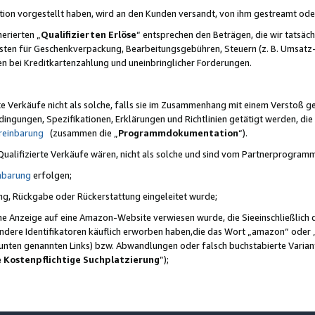
ktion vorgestellt haben, wird an den Kunden versandt, von ihm gestreamt od
erierten „
Qualifizierten Erlöse
“ entsprechen den Beträgen, die wir tatsäch
sten für Geschenkverpackung, Bearbeitungsgebühren, Steuern (z. B. Umsatz-
en bei Kreditkartenzahlung und uneinbringlicher Forderungen.
e Verkäufe nicht als solche, falls sie im Zusammenhang mit einem Verstoß 
ungen, Spezifikationen, Erklärungen und Richtlinien getätigt werden, die 
reinbarung
(zusammen die „
Programmdokumentation
“).
 Qualifizierte Verkäufe wären, nicht als solche und sind vom Partnerprogra
nbarung
erfolgen;
ung, Rückgabe oder Rückerstattung eingeleitet wurde;
ine Anzeige auf eine Amazon-Website verwiesen wurde, die Sieeinschließlich
ndere Identifikatoren käuflich erworben haben,die das Wort „amazon“ oder 
e unten genannten Links) bzw. Abwandlungen oder falsch buchstabierte Varia
e Kostenpflichtige Suchplatzierung
”);