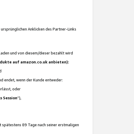
 ursprünglichen Anklicken des Partner-Links
laden und von diesem/dieser bezahlt wird
rodukte auf amazon.co.uk anbieten):
d
 und endet, wenn der Kunde entweder:
erlässt, oder
ls Session
“),
t spätestens 89 Tage nach seiner erstmaligen