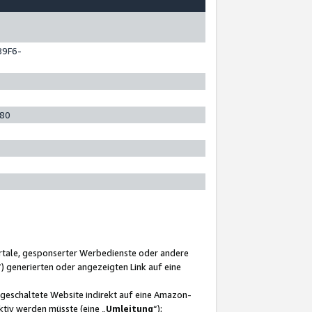
89F6-
280
ortale, gesponserter Werbedienste oder andere
“) generierten oder angezeigten Link auf eine
ngeschaltete Website indirekt auf eine Amazon-
ktiv werden müsste (eine „
Umleitung
“);