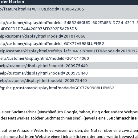
e der Marken
gp/feature.html?ie=UTF8&docId=1000642963
help/customer/display.html?nodeId=548524#GUID-602FA6E8-D724-4317-
64DE0ED1D744420E933ED292E5A7B3D3
elp/customer/display.html?nodeId=201014060
help/customer/display.html?nodeId=GCX77V9988LUPMB2
help/customer/display.html/ref=hp_left_v4_sib?ie=UTF8&nodeId=201909
help/customer/display.html/?nodeId=201014060
help/customer/display.html?nodeId=200975440
help/customer/display.html?nodeId=200975440
help/customer/display.html?nodeId=200975440
/gp/help/customer/display.html?nodeId=GCX77V9988LUPMB2
n einer Suchmaschine (einschließlich Google, Yahoo, Bing oder andere Webp
 des Netzwerkes solcher Suchmaschinen sind), (jeweils eine „
Suchmaschine
nk auf eine Amazon-Website verwiesen werden, der Nutzer über eine zwische
ischengeschalteten Website einen Link anklicken oder anderweitig bewusst a