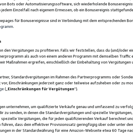
 von Bots oder Automatisierungssoftware, sich wiederholende Bonusereignisse
n jedem Einzelfall nach eigenem Ermessen, ob ein Bonusereignis stattgefund
epages für Bonusereignisse sind in Verbindung mit dem entsprechenden Bonu
rogramm
.
n
den Vergütungen zu profitieren. Falls wir feststellen, dass du (und/oder ein
erprogramm als auch von einem anderen Programm mit demselben Traffic ei
n wir Maßnahmen ergreifen, einschließlich der Einbehaltung von Vergütunge
r Partner, Standardvergütungen im Rahmen des Partnerprogramms oder Sonde
ht vor, Einschränkungen jederzeit ganz oder teilweise aufzuheben oder zu mod
ge
(„
Einschränkungen für Vergütungen
“).
ngen unternehmen, um qualifizierte Verkäufe genau und umfassend zu verfol
dir zu senden, in denen die Standardvergütungen und spezielle Vergütungen, 
pezielle Vergütungen, die für jeden qualifizierenden Verkauf berechnet un
 führen, dass dein effektiver Provisionssatz geringfügig über oder unter dem
ungen in der Standardwährung für eine Amazon-Webseite etwa 60 Tage nach