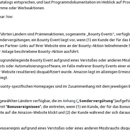
skatalogs entsprechen, und laut Programmdokumentation im Hinblick auf Pr
amme oder Werbeaktionen.
bar:
hier
.
führten Ländern sind Prämienaktionen, sogenannte „Bounty Events“, verfügb
Sondervergütungen; ein Bounty Event liegt vor, wenn (1) ein Kunde der für da
nes Partner-Links auf Ihrer Website eine an der Bounty-Aktion teilnehmende 
er Anlage beschriebene Bounty-Aktion ausführt.
ugrundeliegende Bounty Event aufgrund eines Verstoßes oder anderen Miss
ots oder Automatisierungssoftware, im Falle mehrerer Bounty Events einer e
r Website resultieren) disqualifiziert wurde. Amazon legt im alleinigen Ermess
iegt.
n Bounty-spezifischen Homepages sind im Zusammenhang mit dem jeweiligen
sgewählten Ländern verfügbar, die im
Anhang
(„
Sondervergütung
“)aufgefüh
it "
Bonusereignissen
", die eintreten, wenn (1) ein Kunde, der für das Bon
bsite auf die Amazon-Website klickt und (2) der Kunde während der sich dar
usereignis aufgrund eines Verstoßes oder eines anderen Missbrauchs disqua