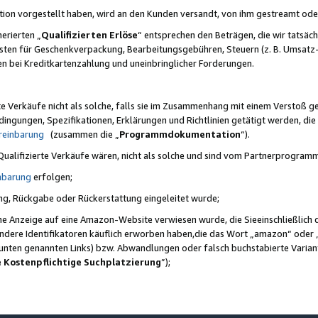
ktion vorgestellt haben, wird an den Kunden versandt, von ihm gestreamt od
erierten „
Qualifizierten Erlöse
“ entsprechen den Beträgen, die wir tatsäch
sten für Geschenkverpackung, Bearbeitungsgebühren, Steuern (z. B. Umsatz-
en bei Kreditkartenzahlung und uneinbringlicher Forderungen.
e Verkäufe nicht als solche, falls sie im Zusammenhang mit einem Verstoß 
ungen, Spezifikationen, Erklärungen und Richtlinien getätigt werden, die 
reinbarung
(zusammen die „
Programmdokumentation
“).
 Qualifizierte Verkäufe wären, nicht als solche und sind vom Partnerprogra
nbarung
erfolgen;
ung, Rückgabe oder Rückerstattung eingeleitet wurde;
ine Anzeige auf eine Amazon-Website verwiesen wurde, die Sieeinschließlich
ndere Identifikatoren käuflich erworben haben,die das Wort „amazon“ oder 
e unten genannten Links) bzw. Abwandlungen oder falsch buchstabierte Varia
e Kostenpflichtige Suchplatzierung
”);