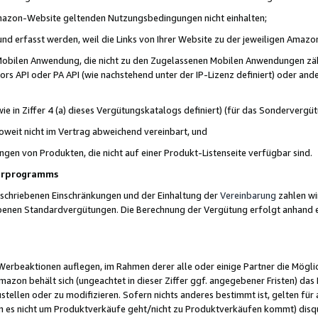
 Amazon-Website geltenden Nutzungsbedingungen nicht einhalten;
t und erfasst werden, weil die Links von Ihrer Website zu der jeweiligen Am
 Mobilen Anwendung, die nicht zu den Zugelassenen Mobilen Anwendungen zählt
s API oder PA API (wie nachstehend unter der IP-Lizenz definiert) oder ander
ie in Ziffer 4 (a) dieses Vergütungskatalogs definiert) (für das Sonderverg
weit nicht im Vertrag abweichend vereinbart, und
ngen von Produkten, die nicht auf einer Produkt-Listenseite verfügbar sind.
nerprogramms
eschriebenen Einschränkungen und der Einhaltung der
Vereinbarung
zahlen wir
ebenen Standardvergütungen. Die Berechnung der Vergütung erfolgt anhand e
beaktionen auflegen, im Rahmen derer alle oder einige Partner die Möglichk
Amazon behält sich (ungeachtet in dieser Ziffer ggf. angegebener Fristen) d
ustellen oder zu modifizieren. Sofern nichts anderes bestimmt ist, gelten 
s nicht um Produktverkäufe geht/nicht zu Produktverkäufen kommt) disqua