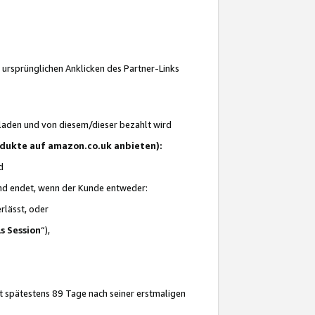
 ursprünglichen Anklicken des Partner-Links
laden und von diesem/dieser bezahlt wird
rodukte auf amazon.co.uk anbieten):
d
 und endet, wenn der Kunde entweder:
erlässt, oder
ls Session
“),
t spätestens 89 Tage nach seiner erstmaligen