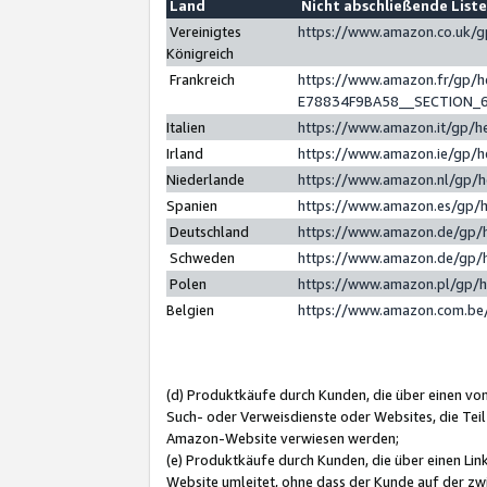
Land
Nicht abschließende List
Vereinigtes
https://www.amazon.co.uk/
Königreich
Frankreich
https://www.amazon.fr/gp/
E78834F9BA58__SECTION_
Italien
https://www.amazon.it/gp/h
Irland
https://www.amazon.ie/gp/
Niederlande
https://www.amazon.nl/gp/
Spanien
https://www.amazon.es/gp/
Deutschland
https://www.amazon.de/gp/
Schweden
https://www.amazon.de/gp/
Polen
https://www.amazon.pl/gp/
Belgien
https://www.amazon.com.be
(d) Produktkäufe durch Kunden, die über einen vo
Such- oder Verweisdienste oder Websites, die Teil
Amazon-Website verwiesen werden;
(e) Produktkäufe durch Kunden, die über einen Li
Website umleitet, ohne dass der Kunde auf der zw