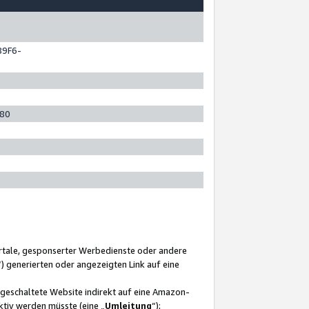
89F6-
280
ortale, gesponserter Werbedienste oder andere
“) generierten oder angezeigten Link auf eine
ngeschaltete Website indirekt auf eine Amazon-
ktiv werden müsste (eine „
Umleitung
“);