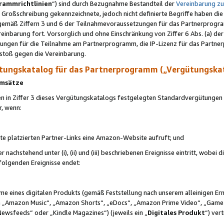
rammrichtlinien
“) sind durch Bezugnahme Bestandteil der
Vereinbarung z
Großschreibung gekennzeichnete, jedoch nicht definierte Begriffe haben die
 gemäß Ziffern 3 und 6 der Teilnahmevoraussetzungen für das Partnerprogram
nbarung fort. Vorsorglich und ohne Einschränkung von Ziffer 6 Abs. (a) der
ungen für die Teilnahme am Partnerprogramm, die IP-Lizenz für das Partner
rstoß gegen die Vereinbarung.
ungskatalog für das Partnerprogramm („Vergütungska
 Umsätze
n in Ziffer 3 dieses Vergütungskatalogs festgelegten Standardvergütungen v
r, wenn:
ite platzierten Partner-Links eine Amazon-Website aufruft; und
r nachstehend unter (i), (ii) und (iii) beschriebenen Ereignisse eintritt, wobe
 folgenden Ereignisse endet:
hme eines digitalen Produkts (gemäß Feststellung nach unserem alleinigen 
 „Amazon Music“, „Amazon Shorts“, „eDocs“, „Amazon Prime Video“, „Game
Newsfeeds“ oder „Kindle Magazines“) (jeweils ein „
Digitales Produkt
“) ver