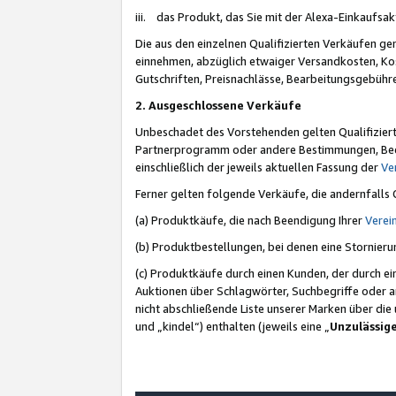
iii. das Produkt, das Sie mit der Alexa-Einkaufsa
Die aus den einzelnen Qualifizierten Verkäufen gen
einnehmen, abzüglich etwaiger Versandkosten, Ko
Gutschriften, Preisnachlässe, Bearbeitungsgebühr
2. Ausgeschlossene Verkäufe
Unbeschadet des Vorstehenden gelten Qualifiziert
Partnerprogramm oder andere Bestimmungen, Beding
einschließlich der jeweils aktuellen Fassung der
Ve
Ferner gelten folgende Verkäufe, die andernfalls
(a) Produktkäufe, die nach Beendigung Ihrer
Verei
(b) Produktbestellungen, bei denen eine Stornier
(c) Produktkäufe durch einen Kunden, der durch e
Auktionen über Schlagwörter, Suchbegriffe oder a
nicht abschließende Liste unserer Marken über di
und „kindel“) enthalten (jeweils eine „
Unzulässig