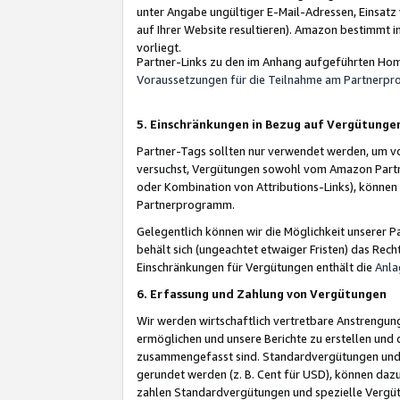
unter Angabe ungültiger E-Mail-Adressen, Einsatz
auf Ihrer Website resultieren). Amazon bestimmt i
vorliegt.
Partner-Links zu den im Anhang aufgeführten Hom
Voraussetzungen für die Teilnahme am Partnerp
5. Einschränkungen in Bezug auf Vergütunge
Partner-Tags sollten nur verwendet werden, um von 
versuchst, Vergütungen sowohl vom Amazon Partn
oder Kombination von Attributions-Links), könne
Partnerprogramm.
Gelegentlich können wir die Möglichkeit unsere
behält sich (ungeachtet etwaiger Fristen) das Rec
Einschränkungen für Vergütungen enthält die
Anla
6. Erfassung und Zahlung von Vergütungen
Wir werden wirtschaftlich vertretbare Anstrengu
ermöglichen und unsere Berichte zu erstellen und 
zusammengefasst sind. Standardvergütungen und s
gerundet werden (z. B. Cent für USD), können dazu
zahlen Standardvergütungen und spezielle Vergüt