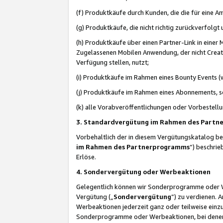
(f) Produktkäufe durch Kunden, die die für eine
(g) Produktkäufe, die nicht richtig zurückverfolg
(h) Produktkäufe über einen Partner-Link in einer
Zugelassenen Mobilen Anwendung, der nicht Creator
Verfügung stellen, nutzt;
(i) Produktkäufe im Rahmen eines Bounty Events (w
(j) Produktkäufe im Rahmen eines Abonnements, so
(k) alle Vorabveröffentlichungen oder Vorbestellu
3. Standardvergütung im Rahmen des Part
Vorbehaltlich der in diesem Vergütungskatalog b
im Rahmen des Partnerprogramms
“) beschri
Erlöse.
4. Sondervergütung oder Werbeaktionen
Gelegentlich können wir Sonderprogramme oder Wer
Vergütung („
Sondervergütung
”) zu verdienen. 
Werbeaktionen jederzeit ganz oder teilweise einz
Sonderprogramme oder Werbeaktionen, bei denen e