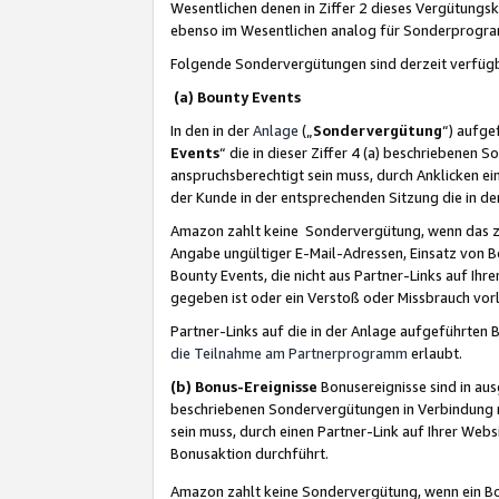
Wesentlichen denen in Ziffer 2 dieses Vergütung
ebenso im Wesentlichen analog für Sonderprogr
Folgende Sondervergütungen sind derzeit verfüg
(a) Bounty Events
In den in der
Anlage
(„
Sondervergütung
“) aufge
Events
“ die in dieser Ziffer 4 (a) beschriebenen 
anspruchsberechtigt sein muss, durch Anklicken ei
der Kunde in der entsprechenden Sitzung die in d
Amazon zahlt keine Sondervergütung, wenn das z
Angabe ungültiger E-Mail-Adressen, Einsatz von B
Bounty Events, die nicht aus Partner-Links auf Ihre
gegeben ist oder ein Verstoß oder Missbrauch vorl
Partner-Links auf die in der Anlage aufgeführte
die Teilnahme am Partnerprogramm
erlaubt.
(b) Bonus-Ereignisse
Bonusereignisse sind in au
beschriebenen Sondervergütungen in Verbindung m
sein muss, durch einen Partner-Link auf Ihrer We
Bonusaktion durchführt.
Amazon zahlt keine Sondervergütung, wenn ein Bon