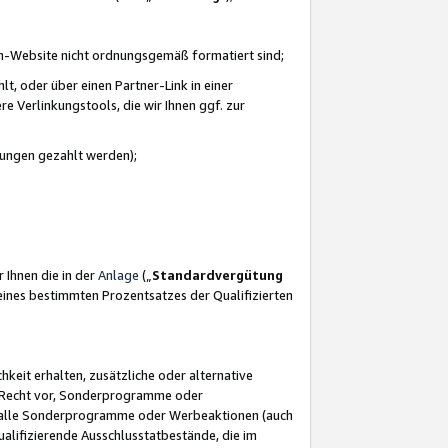
azon-Website nicht ordnungsgemäß formatiert sind;
, oder über einen Partner-Link in einer
e Verlinkungstools, die wir Ihnen ggf. zur
ütungen gezahlt werden);
 Ihnen die in der
Anlage
(„
Standardvergütung
ines bestimmten Prozentsatzes der Qualifizierten
eit erhalten, zusätzliche oder alternative
as Recht vor, Sonderprogramme oder
für alle Sonderprogramme oder Werbeaktionen (auch
lifizierende Ausschlusstatbestände, die im