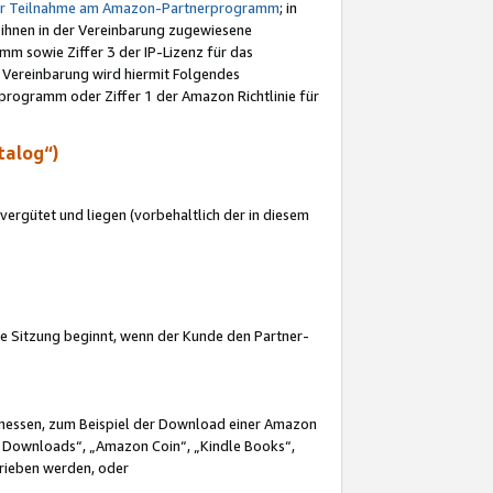
ur Teilnahme am Amazon-Partnerprogramm
; in
 ihnen in der Vereinbarung zugewiesene
m sowie Ziffer 3 der IP-Lizenz für das
 Vereinbarung wird hiermit Folgendes
programm oder Ziffer 1 der Amazon Richtlinie für
talog“)
ergütet und liegen (vorbehaltlich der in diesem
i die Sitzung beginnt, wenn der Kunde den Partner-
Ermessen, zum Beispiel der Download einer Amazon
 Downloads“, „Amazon Coin“, „Kindle Books“,
trieben werden, oder