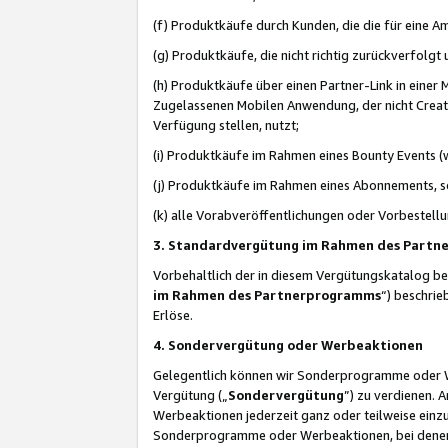
(f) Produktkäufe durch Kunden, die die für eine
(g) Produktkäufe, die nicht richtig zurückverfolg
(h) Produktkäufe über einen Partner-Link in einer
Zugelassenen Mobilen Anwendung, der nicht Creator
Verfügung stellen, nutzt;
(i) Produktkäufe im Rahmen eines Bounty Events (w
(j) Produktkäufe im Rahmen eines Abonnements, so
(k) alle Vorabveröffentlichungen oder Vorbestellu
3. Standardvergütung im Rahmen des Part
Vorbehaltlich der in diesem Vergütungskatalog b
im Rahmen des Partnerprogramms
“) beschri
Erlöse.
4. Sondervergütung oder Werbeaktionen
Gelegentlich können wir Sonderprogramme oder Wer
Vergütung („
Sondervergütung
”) zu verdienen. 
Werbeaktionen jederzeit ganz oder teilweise einz
Sonderprogramme oder Werbeaktionen, bei denen e