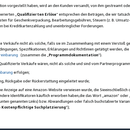
ktion vorgestellt haben, wird an den Kunden versandt, von ihm gestreamt od
erierten „
Qualifizierten Erlöse
“ entsprechen den Beträgen, die wir tatsäch
sten für Geschenkverpackung, Bearbeitungsgebühren, Steuern (z. B. Umsatz-
en bei Kreditkartenzahlung und uneinbringlicher Forderungen.
e Verkäufe nicht als solche, falls sie im Zusammenhang mit einem Verstoß 
ungen, Spezifikationen, Erklärungen und Richtlinien getätigt werden, die 
reinbarung
(zusammen die „
Programmdokumentation
“).
 Qualifizierte Verkäufe wären, nicht als solche und sind vom Partnerprogra
nbarung
erfolgen;
ung, Rückgabe oder Rückerstattung eingeleitet wurde;
ine Anzeige auf eine Amazon-Website verwiesen wurde, die Sieeinschließlich
ndere Identifikatoren käuflich erworben haben,die das Wort „amazon“ oder 
e unten genannten Links) bzw. Abwandlungen oder falsch buchstabierte Varia
e Kostenpflichtige Suchplatzierung
”);