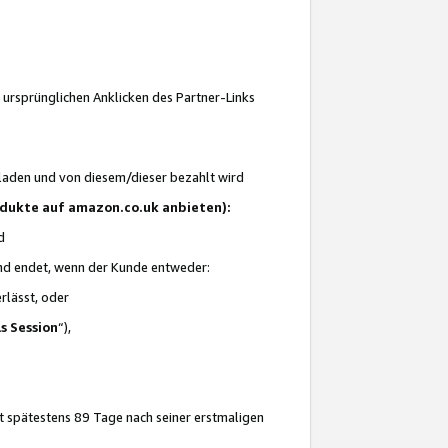
 ursprünglichen Anklicken des Partner-Links
laden und von diesem/dieser bezahlt wird
rodukte auf amazon.co.uk anbieten):
d
 und endet, wenn der Kunde entweder:
erlässt, oder
ls Session
“),
t spätestens 89 Tage nach seiner erstmaligen