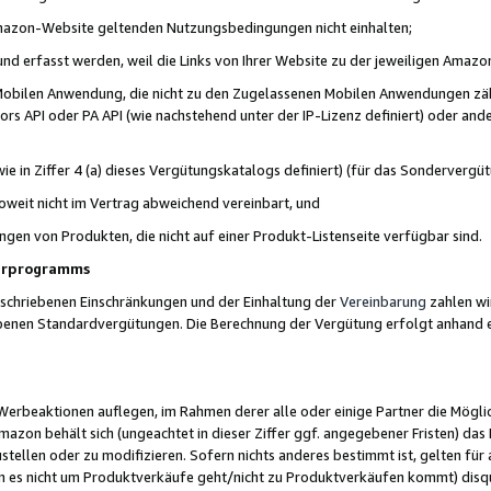
 Amazon-Website geltenden Nutzungsbedingungen nicht einhalten;
t und erfasst werden, weil die Links von Ihrer Website zu der jeweiligen Am
 Mobilen Anwendung, die nicht zu den Zugelassenen Mobilen Anwendungen zählt
s API oder PA API (wie nachstehend unter der IP-Lizenz definiert) oder ander
ie in Ziffer 4 (a) dieses Vergütungskatalogs definiert) (für das Sonderverg
weit nicht im Vertrag abweichend vereinbart, und
ngen von Produkten, die nicht auf einer Produkt-Listenseite verfügbar sind.
nerprogramms
eschriebenen Einschränkungen und der Einhaltung der
Vereinbarung
zahlen wir
ebenen Standardvergütungen. Die Berechnung der Vergütung erfolgt anhand e
beaktionen auflegen, im Rahmen derer alle oder einige Partner die Möglichk
Amazon behält sich (ungeachtet in dieser Ziffer ggf. angegebener Fristen) d
ustellen oder zu modifizieren. Sofern nichts anderes bestimmt ist, gelten 
s nicht um Produktverkäufe geht/nicht zu Produktverkäufen kommt) disqua