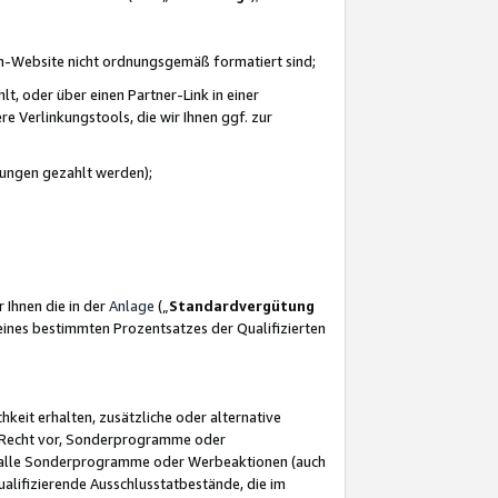
azon-Website nicht ordnungsgemäß formatiert sind;
, oder über einen Partner-Link in einer
e Verlinkungstools, die wir Ihnen ggf. zur
ütungen gezahlt werden);
 Ihnen die in der
Anlage
(„
Standardvergütung
ines bestimmten Prozentsatzes der Qualifizierten
eit erhalten, zusätzliche oder alternative
as Recht vor, Sonderprogramme oder
für alle Sonderprogramme oder Werbeaktionen (auch
lifizierende Ausschlusstatbestände, die im