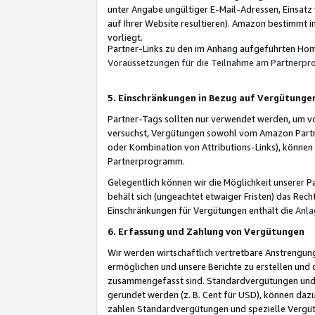
unter Angabe ungültiger E-Mail-Adressen, Einsatz
auf Ihrer Website resultieren). Amazon bestimmt i
vorliegt.
Partner-Links zu den im Anhang aufgeführten Hom
Voraussetzungen für die Teilnahme am Partnerp
5. Einschränkungen in Bezug auf Vergütunge
Partner-Tags sollten nur verwendet werden, um von 
versuchst, Vergütungen sowohl vom Amazon Partn
oder Kombination von Attributions-Links), könne
Partnerprogramm.
Gelegentlich können wir die Möglichkeit unsere
behält sich (ungeachtet etwaiger Fristen) das Rec
Einschränkungen für Vergütungen enthält die
Anla
6. Erfassung und Zahlung von Vergütungen
Wir werden wirtschaftlich vertretbare Anstrengu
ermöglichen und unsere Berichte zu erstellen und 
zusammengefasst sind. Standardvergütungen und s
gerundet werden (z. B. Cent für USD), können dazu
zahlen Standardvergütungen und spezielle Vergüt