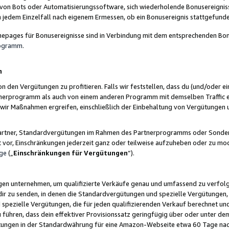
 von Bots oder Automatisierungssoftware, sich wiederholende Bonusereignisse
n jedem Einzelfall nach eigenem Ermessen, ob ein Bonusereignis stattgefund
epages für Bonusereignisse sind in Verbindung mit dem entsprechenden Bonu
rogramm
.
n
den Vergütungen zu profitieren. Falls wir feststellen, dass du (und/oder ein
erprogramm als auch von einem anderen Programm mit demselben Traffic ei
n wir Maßnahmen ergreifen, einschließlich der Einbehaltung von Vergütunge
r Partner, Standardvergütungen im Rahmen des Partnerprogramms oder Sonde
ht vor, Einschränkungen jederzeit ganz oder teilweise aufzuheben oder zu mod
ge
(„
Einschränkungen für Vergütungen
“).
ngen unternehmen, um qualifizierte Verkäufe genau und umfassend zu verfol
dir zu senden, in denen die Standardvergütungen und spezielle Vergütungen, 
pezielle Vergütungen, die für jeden qualifizierenden Verkauf berechnet un
 führen, dass dein effektiver Provisionssatz geringfügig über oder unter dem
ungen in der Standardwährung für eine Amazon-Webseite etwa 60 Tage nach