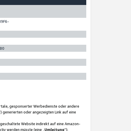
89F6-
280
ortale, gesponserter Werbedienste oder andere
“) generierten oder angezeigten Link auf eine
ngeschaltete Website indirekt auf eine Amazon-
ktiv werden müsste (eine „
Umleitung
“);