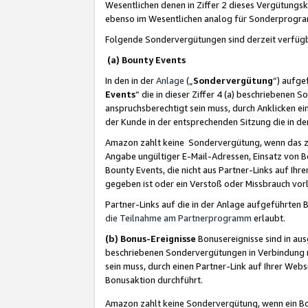
Wesentlichen denen in Ziffer 2 dieses Vergütung
ebenso im Wesentlichen analog für Sonderprogr
Folgende Sondervergütungen sind derzeit verfüg
(a) Bounty Events
In den in der
Anlage
(„
Sondervergütung
“) aufge
Events
“ die in dieser Ziffer 4 (a) beschriebenen 
anspruchsberechtigt sein muss, durch Anklicken ei
der Kunde in der entsprechenden Sitzung die in d
Amazon zahlt keine Sondervergütung, wenn das z
Angabe ungültiger E-Mail-Adressen, Einsatz von B
Bounty Events, die nicht aus Partner-Links auf Ihre
gegeben ist oder ein Verstoß oder Missbrauch vorl
Partner-Links auf die in der Anlage aufgeführte
die Teilnahme am Partnerprogramm
erlaubt.
(b) Bonus-Ereignisse
Bonusereignisse sind in au
beschriebenen Sondervergütungen in Verbindung m
sein muss, durch einen Partner-Link auf Ihrer We
Bonusaktion durchführt.
Amazon zahlt keine Sondervergütung, wenn ein Bon