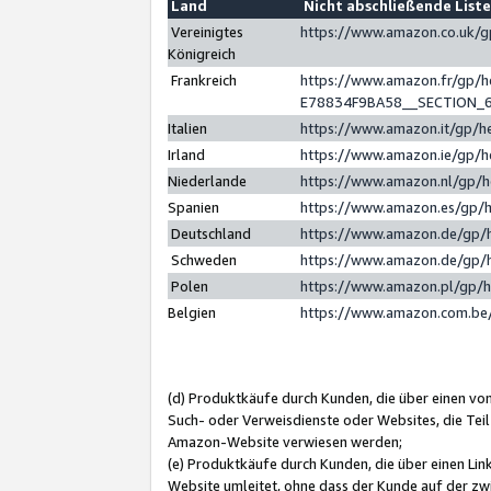
Land
Nicht abschließende List
Vereinigtes
https://www.amazon.co.uk/
Königreich
Frankreich
https://www.amazon.fr/gp/
E78834F9BA58__SECTION_
Italien
https://www.amazon.it/gp/h
Irland
https://www.amazon.ie/gp/
Niederlande
https://www.amazon.nl/gp/
Spanien
https://www.amazon.es/gp/
Deutschland
https://www.amazon.de/gp/
Schweden
https://www.amazon.de/gp/
Polen
https://www.amazon.pl/gp/
Belgien
https://www.amazon.com.be
(d) Produktkäufe durch Kunden, die über einen vo
Such- oder Verweisdienste oder Websites, die Teil
Amazon-Website verwiesen werden;
(e) Produktkäufe durch Kunden, die über einen Li
Website umleitet, ohne dass der Kunde auf der zw