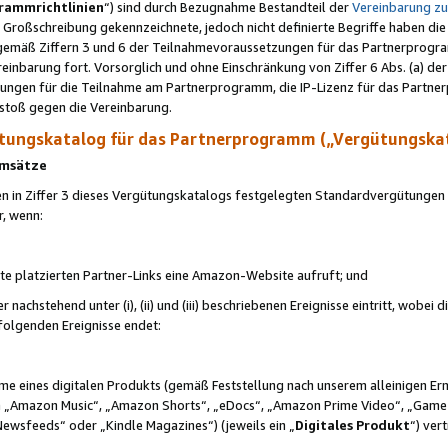
rammrichtlinien
“) sind durch Bezugnahme Bestandteil der
Vereinbarung z
Großschreibung gekennzeichnete, jedoch nicht definierte Begriffe haben die
 gemäß Ziffern 3 und 6 der Teilnahmevoraussetzungen für das Partnerprogram
nbarung fort. Vorsorglich und ohne Einschränkung von Ziffer 6 Abs. (a) der
ungen für die Teilnahme am Partnerprogramm, die IP-Lizenz für das Partner
rstoß gegen die Vereinbarung.
ungskatalog für das Partnerprogramm („Vergütungska
 Umsätze
n in Ziffer 3 dieses Vergütungskatalogs festgelegten Standardvergütungen v
r, wenn:
ite platzierten Partner-Links eine Amazon-Website aufruft; und
r nachstehend unter (i), (ii) und (iii) beschriebenen Ereignisse eintritt, wobe
 folgenden Ereignisse endet:
hme eines digitalen Produkts (gemäß Feststellung nach unserem alleinigen 
 „Amazon Music“, „Amazon Shorts“, „eDocs“, „Amazon Prime Video“, „Game
Newsfeeds“ oder „Kindle Magazines“) (jeweils ein „
Digitales Produkt
“) ver