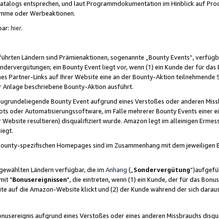
skatalogs entsprechen, und laut Programmdokumentation im Hinblick auf Pr
amme oder Werbeaktionen.
bar:
hier
.
führten Ländern sind Prämienaktionen, sogenannte „Bounty Events“, verfügb
Sondervergütungen; ein Bounty Event liegt vor, wenn (1) ein Kunde der für da
nes Partner-Links auf Ihrer Website eine an der Bounty-Aktion teilnehmende 
er Anlage beschriebene Bounty-Aktion ausführt.
ugrundeliegende Bounty Event aufgrund eines Verstoßes oder anderen Miss
ots oder Automatisierungssoftware, im Falle mehrerer Bounty Events einer e
r Website resultieren) disqualifiziert wurde. Amazon legt im alleinigen Ermess
iegt.
n Bounty-spezifischen Homepages sind im Zusammenhang mit dem jeweiligen
sgewählten Ländern verfügbar, die im
Anhang
(„
Sondervergütung
“)aufgefüh
it "
Bonusereignissen
", die eintreten, wenn (1) ein Kunde, der für das Bon
bsite auf die Amazon-Website klickt und (2) der Kunde während der sich dar
usereignis aufgrund eines Verstoßes oder eines anderen Missbrauchs disqua