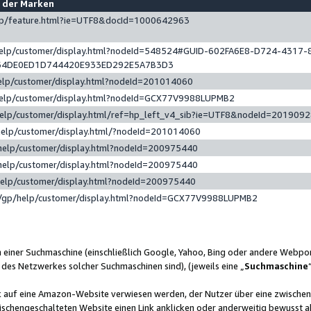
e der Marken
gp/feature.html?ie=UTF8&docId=1000642963
help/customer/display.html?nodeId=548524#GUID-602FA6E8-D724-4317-
64DE0ED1D744420E933ED292E5A7B3D3
elp/customer/display.html?nodeId=201014060
help/customer/display.html?nodeId=GCX77V9988LUPMB2
help/customer/display.html/ref=hp_left_v4_sib?ie=UTF8&nodeId=201909
help/customer/display.html/?nodeId=201014060
help/customer/display.html?nodeId=200975440
help/customer/display.html?nodeId=200975440
help/customer/display.html?nodeId=200975440
/gp/help/customer/display.html?nodeId=GCX77V9988LUPMB2
n einer Suchmaschine (einschließlich Google, Yahoo, Bing oder andere Webp
 des Netzwerkes solcher Suchmaschinen sind), (jeweils eine „
Suchmaschine
nk auf eine Amazon-Website verwiesen werden, der Nutzer über eine zwische
ischengeschalteten Website einen Link anklicken oder anderweitig bewusst a