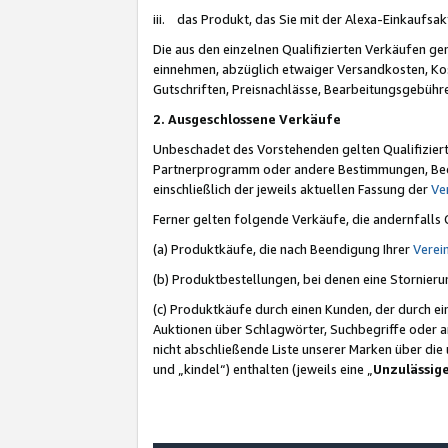
iii. das Produkt, das Sie mit der Alexa-Einkaufsa
Die aus den einzelnen Qualifizierten Verkäufen gen
einnehmen, abzüglich etwaiger Versandkosten, Ko
Gutschriften, Preisnachlässe, Bearbeitungsgebühr
2. Ausgeschlossene Verkäufe
Unbeschadet des Vorstehenden gelten Qualifiziert
Partnerprogramm oder andere Bestimmungen, Beding
einschließlich der jeweils aktuellen Fassung der
Ve
Ferner gelten folgende Verkäufe, die andernfalls
(a) Produktkäufe, die nach Beendigung Ihrer
Verei
(b) Produktbestellungen, bei denen eine Stornier
(c) Produktkäufe durch einen Kunden, der durch e
Auktionen über Schlagwörter, Suchbegriffe oder a
nicht abschließende Liste unserer Marken über di
und „kindel“) enthalten (jeweils eine „
Unzulässig