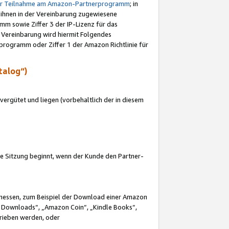
ur Teilnahme am Amazon-Partnerprogramm
; in
 ihnen in der Vereinbarung zugewiesene
m sowie Ziffer 3 der IP-Lizenz für das
 Vereinbarung wird hiermit Folgendes
programm oder Ziffer 1 der Amazon Richtlinie für
talog“)
ergütet und liegen (vorbehaltlich der in diesem
i die Sitzung beginnt, wenn der Kunde den Partner-
Ermessen, zum Beispiel der Download einer Amazon
 Downloads“, „Amazon Coin“, „Kindle Books“,
trieben werden, oder