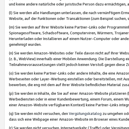
und keine andere natürliche oder juristische Person dazu ermächtigen, a
(l) Sie werden alle Handlungen unterlassen, die nach vernünftigem Erme
Website, auf der Funktionen oder Transaktionen (zum Beispiel suchen, s
(m) Sie werden auf Ihrer Website keine Partner-Links oder Programmin
Spionagesoftware, Schadsoftware, Computerviren, Würmern, Trojaner
Herunterladen oder Installieren auf einem Nutzer-Computer oder ande
genehmigt wurden.
(n) Sie werden Amazon-Websites oder Teile davon nicht auf Ihrer Websi
(z. B., WebView) innerhalb einer Mobilen Anwendung. Die Darstellung ein
Teilnahmevoraussetzungen stellt jedoch keinen Verstoß gegen diese Zif
(o) Sie werden keine Partner-Links oder andere Inhalte, die eine Am
Werbeseiten oder Layer-Werbung einstellen oder bereitstellen, mit Au
bewerben, die eng mit dem auf Ihrer Website befindlichen Material z
(p) Sie werden in Inhalte, die Sie auf einer Amazon-Website platzier
Werbediensten oder in einer Kundenbewertung, einem Forum, einem Wun
einer Amazon-Website verfügbaren Kontext) keine Partner-Links integr
(q) Sie werden nicht versuchen, den
Vergütungskatalog
zu umgehen oder
dass sich eine Webpage einer Amazon-Website im Browser eines Kunden 
(r) Sie werden nicht versuchen, Internetverkehr (Traffic) oder Vergü