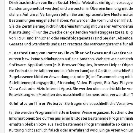
Direktnachrichten von Ihren Social-Media-Websites einfügen. vorausg
Kunden angemeldet werden) und ansonsten in Übereinstimmung mit der
stehen. Auf unser Verlangen stellen Sie uns repräsentative Mustermater
Bestimmungen eingehalten haben. Wir werden die Form und den Inhalt, di
Sie die Zertifizierung nicht in Übereinstimmung mit unserer Aufforderu
Klarstellung: (i) Für die Zwecke der geltenden Marketinggesetze (z. 
von 1991 und ähnlicher oder Nachfolgegesetze) sind Sie der „Absender“ j
Gesetze und Standards und Best Practices der Marketingbranche für 
5. Verbreitung von Partner-Links über Software und Geräte
Sie
nutzen bzw. keine Verlinkungen auf eine Amazon-Website wie nachsteh
Software-Applikationen (z. B. Browser Plug-ins, Browser Helper Objec
ein Endnutzer installieren und ausführen kann) und Geräten, einschlie
Zugelassenen Mobilen Anwendungen); oder (b) im Zusammenhang mit bzw.
Satellitenempfangsgeräte, Streaming-Video-Playern, Blu-Ray-Playern 
Viera Cast oder Vizio Internet Apps). Sie werden ohne ausdrückliche v
Entwicklung von Modellen des maschinellen Lernens oder verwandter 
6. Inhalte auf Ihrer Website
. Sie tragen die ausschließliche Verantwo
(a) Sie werden Programminhalte in keiner Weise ergänzen, löschen oder
Informationen; Sie dürfen aus einer Bilddatei bestehende Programminhal
erhalten bleiben bzw. aus Text bestehende Programminhalte so kürzen, 
Kürzung nicht sachlich falsch oder irreführend wird. Einige Arten von L