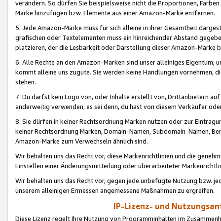
verändern. So dürfen Sie beispielsweise nicht die Proportionen, Farb
Marke hinzufügen bzw. Elemente aus einer Amazon-Marke entfernen.
5. Jede Amazon-Marke muss für sich alleine in ihrer Gesamtheit darge
grafischen oder Textelementen muss ein hinreichender Abstand gegebe
platzieren, der die Lesbarkeit oder Darstellung dieser Amazon-Marke b
6. Alle Rechte an den Amazon-Marken sind unser alleiniges Eigentum, 
kommt alleine uns zugute. Sie werden keine Handlungen vornehmen, 
stehen.
7. Du darfst kein Logo von, oder Inhalte erstellt von,
Drittanbietern au
anderweitig verwenden, es sei denn, du hast von diesem Verkäufer oder
8. Sie dürfen in keiner Rechtsordnung Marken nutzen oder zur Eintragu
keiner Rechtsordnung Marken, Domain-Namen, Subdomain-Namen, Benu
Amazon-Marke zum Verwechseln ähnlich sind.
Wir behalten uns das Recht vor, diese Markenrichtlinien und die gene
Einstellen einer Änderungsmitteilung oder überarbeiteter Markenricht
Wir behalten uns das Recht vor, gegen jede unbefugte Nutzung bzw. jede 
unserem alleinigen Ermessen angemessene Maßnahmen zu ergreifen.
IP-Lizenz- und Nutzungsan
Diese Lizenz regelt Ihre Nutzung von Programminhalten im Zusammen