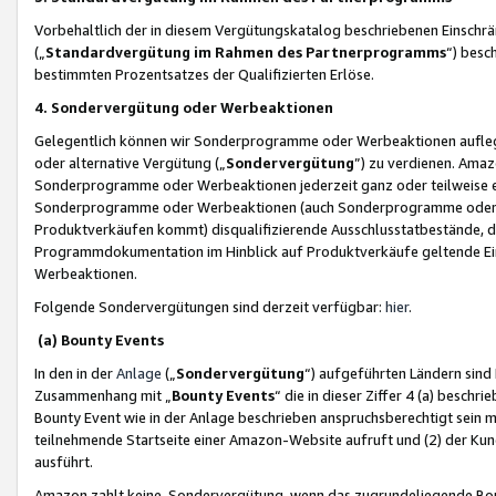
Vorbehaltlich der in diesem Vergütungskatalog beschriebenen Einschr
(„
Standardvergütung im Rahmen des Partnerprogramms
“) besc
bestimmten Prozentsatzes der Qualifizierten Erlöse.
4. Sondervergütung oder Werbeaktionen
Gelegentlich können wir Sonderprogramme oder Werbeaktionen auflegen,
oder alternative Vergütung („
Sondervergütung
”) zu verdienen. Amazo
Sonderprogramme oder Werbeaktionen jederzeit ganz oder teilweise einz
Sonderprogramme oder Werbeaktionen (auch Sonderprogramme oder We
Produktverkäufen kommt) disqualifizierende Ausschlusstatbestände, di
Programmdokumentation im Hinblick auf Produktverkäufe geltende E
Werbeaktionen.
Folgende Sondervergütungen sind derzeit verfügbar:
hier
.
(a) Bounty Events
In den in der
Anlage
(„
Sondervergütung
“) aufgeführten Ländern sind
Zusammenhang mit „
Bounty Events
“ die in dieser Ziffer 4 (a) besch
Bounty Event wie in der Anlage beschrieben anspruchsberechtigt sein mu
teilnehmende Startseite einer Amazon-Website aufruft und (2) der Kun
ausführt.
Amazon zahlt keine Sondervergütung, wenn das zugrundeliegende Boun