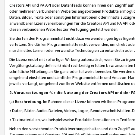
Creators API und PA API oder Datenfeeds können Ihnen den Zugriff auf D
oder mehreren verbundenen Websites angebotenen Produkte ermögliche
Daten, Bilder, Texte oder sonstigen Informationen oder Inhalte zuzugre
anwendbaren Lizenzvereinbarungen für die Creators API und PA API od
diesen verbundenen Websites zur Verfügung gestellt werden.
Sie dürfen den Programminhalt nicht dazu verwenden, geistiges Eigent
verletzen. Sie dürfen Programminhalte nicht verwenden, um direkt ode
maschinelles Lernen oder verwandte Technologien zu entwickeln oder zu
Die Lizenz endet mit sofortiger Wirkung automatisch, wenn Sie zu irg
Vergütungskatalog definiert) nicht rechtzeitig erfüllen bzw. ansonsten
schriftliche Mitteilung an Sie ganz oder teilweise beenden. Sie werden
umgehend einstellen und sämtliche Programminhalte und Amazon-Marke
jeweils verlangt, umgehend von Ihrer Website entfernen und löschen od
2. Voraussetzungen für die Nutzung der Creators API und der P
(a)
Beschreibung
. Im Rahmen dieser Lizenz können wir Ihnen Programmi
• Daten, Bilder, Audio-Dateien, Videos, Logos, Benutzerschnittstellen-
• Textmaterialien, wie beispielsweise Produktinformationen in Textfor
Neben den vorstehenden Produktwerbungsinhalten und dem Zugriff auf 
Zusammenhang mit Creators API und PA API Musterquellcodes und -bibli