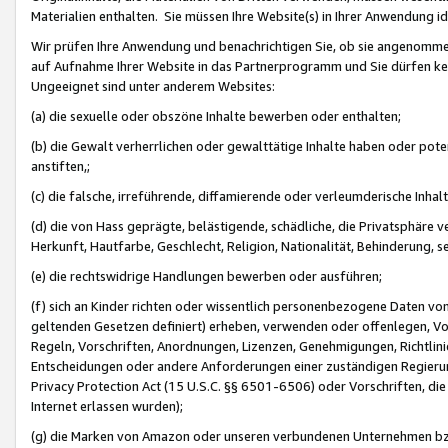
Materialien enthalten. Sie müssen Ihre Website(s) in Ihrer Anwendung ide
Wir prüfen Ihre Anwendung und benachrichtigen Sie, ob sie angenommen
auf Aufnahme Ihrer Website in das Partnerprogramm und Sie dürfen kei
Ungeeignet sind unter anderem Websites:
(a) die sexuelle oder obszöne Inhalte bewerben oder enthalten;
(b) die Gewalt verherrlichen oder gewalttätige Inhalte haben oder pot
anstiften,;
(c) die falsche, irreführende, diffamierende oder verleumderische Inha
(d) die von Hass geprägte, belästigende, schädliche, die Privatsphäre v
Herkunft, Hautfarbe, Geschlecht, Religion, Nationalität, Behinderung, 
(e) die rechtswidrige Handlungen bewerben oder ausführen;
(f) sich an Kinder richten oder wissentlich personenbezogene Daten vo
geltenden Gesetzen definiert) erheben, verwenden oder offenlegen, Vo
Regeln, Vorschriften, Anordnungen, Lizenzen, Genehmigungen, Richtlini
Entscheidungen oder andere Anforderungen einer zuständigen Regierung
Privacy Protection Act (15 U.S.C. §§ 6501-6506) oder Vorschriften, di
Internet erlassen wurden);
(g) die Marken von Amazon oder unseren verbundenen Unternehmen b