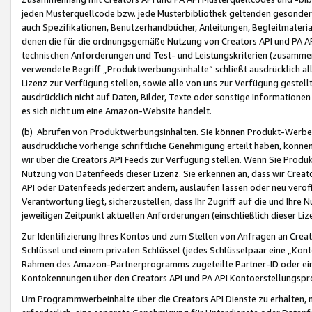
jeden Musterquellcode bzw. jede Musterbibliothek geltenden gesonder
auch Spezifikationen, Benutzerhandbücher, Anleitungen, Begleitmaterial
denen die für die ordnungsgemäße Nutzung von Creators API und PA A
technischen Anforderungen und Test- und Leistungskriterien (zusammen
verwendete Begriff „Produktwerbungsinhalte“ schließt ausdrücklich al
Lizenz zur Verfügung stellen, sowie alle von uns zur Verfügung gestel
ausdrücklich nicht auf Daten, Bilder, Texte oder sonstige Informatione
es sich nicht um eine Amazon-Website handelt.
(b) Abrufen von Produktwerbungsinhalten. Sie können Produkt-Werbein
ausdrückliche vorherige schriftliche Genehmigung erteilt haben, könn
wir über die Creators API Feeds zur Verfügung stellen. Wenn Sie Produk
Nutzung von Datenfeeds dieser Lizenz. Sie erkennen an, dass wir Creat
API oder Datenfeeds jederzeit ändern, auslaufen lassen oder neu veröffe
Verantwortung liegt, sicherzustellen, dass Ihr Zugriff auf die und Ihr
jeweiligen Zeitpunkt aktuellen Anforderungen (einschließlich dieser Liz
Zur Identifizierung Ihres Kontos und zum Stellen von Anfragen an Crea
Schlüssel und einem privaten Schlüssel (jedes Schlüsselpaar eine „Kon
Rahmen des Amazon-Partnerprogramms zugeteilte Partner-ID oder ein
Kontokennungen über den Creators API und PA API Kontoerstellungspro
Um Programmwerbeinhalte über die Creators API Dienste zu erhalten, m