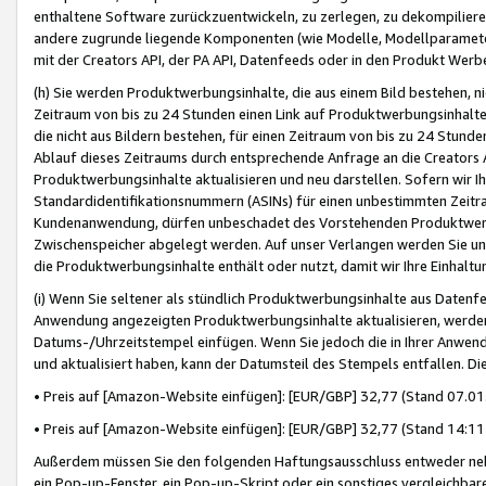
enthaltene Software zurückzuentwickeln, zu zerlegen, zu dekompilier
andere zugrunde liegende Komponenten (wie Modelle, Modellparameter
mit der Creators API, der PA API, Datenfeeds oder in den Produkt Werb
(h) Sie werden Produktwerbungsinhalte, die aus einem Bild bestehen, ni
Zeitraum von bis zu 24 Stunden einen Link auf Produktwerbungsinhalte
die nicht aus Bildern bestehen, für einen Zeitraum von bis zu 24 Stund
Ablauf dieses Zeitraums durch entsprechende Anfrage an die Creators 
Produktwerbungsinhalte aktualisieren und neu darstellen. Sofern wir Ih
Standardidentifikationsnummern (ASINs) für einen unbestimmten Zeitra
Kundenanwendung, dürfen unbeschadet des Vorstehenden Produktwerbu
Zwischenspeicher abgelegt werden. Auf unser Verlangen werden Sie un
die Produktwerbungsinhalte enthält oder nutzt, damit wir Ihre Einhalt
(i) Wenn Sie seltener als stündlich Produktwerbungsinhalte aus Datenfe
Anwendung angezeigten Produktwerbungsinhalte aktualisieren, werden 
Datums-/Uhrzeitstempel einfügen. Wenn Sie jedoch die in Ihrer Anwe
und aktualisiert haben, kann der Datumsteil des Stempels entfallen. Dies
• Preis auf [Amazon-Website einfügen]: [EUR/GBP] 32,77 (Stand 07.01.
• Preis auf [Amazon-Website einfügen]: [EUR/GBP] 32,77 (Stand 14:11 
Außerdem müssen Sie den folgenden Haftungsausschluss entweder neb
ein Pop-up-Fenster, ein Pop-up-Skript oder ein sonstiges vergleichba