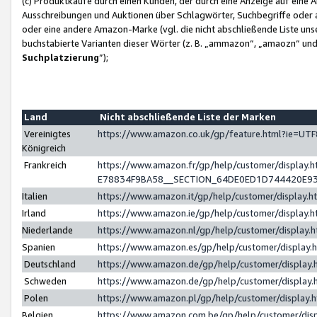
(c) Produktkäufe durch einen Kunden, der durch eine Anzeige auf eine 
Ausschreibungen und Auktionen über Schlagwörter, Suchbegriffe oder 
oder eine andere Amazon-Marke (vgl. die nicht abschließende Liste un
buchstabierte Varianten dieser Wörter (z. B. „ammazon“, „amaozn“ und „
Suchplatzierung
”);
Land
Nicht abschließende Liste der Marken
Vereinigtes
https://www.amazon.co.uk/gp/feature.html?ie=U
Königreich
Frankreich
https://www.amazon.fr/gp/help/customer/displa
E78834F9BA58__SECTION_64DE0ED1D744420E9
Italien
https://www.amazon.it/gp/help/customer/display
Irland
https://www.amazon.ie/gp/help/customer/displa
Niederlande
https://www.amazon.nl/gp/help/customer/display
Spanien
https://www.amazon.es/gp/help/customer/display
Deutschland
https://www.amazon.de/gp/help/customer/displa
Schweden
https://www.amazon.de/gp/help/customer/displa
Polen
https://www.amazon.pl/gp/help/customer/display
Belgien
https://www.amazon.com.be/gp/help/customer/d