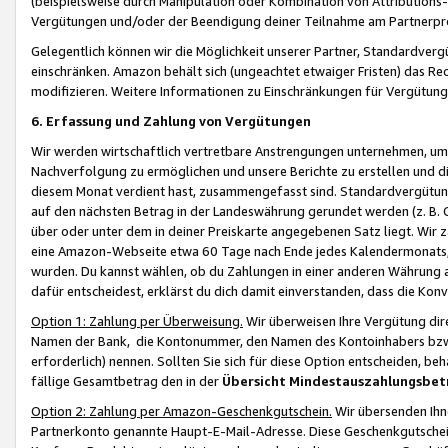
(beispielsweise durch Manipulation oder Kombination von Attributions-
Vergütungen und/oder der Beendigung deiner Teilnahme am Partnerp
Gelegentlich können wir die Möglichkeit unserer Partner, Standardv
einschränken. Amazon behält sich (ungeachtet etwaiger Fristen) das Re
modifizieren. Weitere Informationen zu Einschränkungen für Vergütung
6. Erfassung und Zahlung von Vergütungen
Wir werden wirtschaftlich vertretbare Anstrengungen unternehmen, um 
Nachverfolgung zu ermöglichen und unsere Berichte zu erstellen und di
diesem Monat verdient hast, zusammengefasst sind. Standardvergütung
auf den nächsten Betrag in der Landeswährung gerundet werden (z. B. C
über oder unter dem in deiner Preiskarte angegebenen Satz liegt. Wir
eine Amazon-Webseite etwa 60 Tage nach Ende jedes Kalendermonats, i
wurden. Du kannst wählen, ob du Zahlungen in einer anderen Währung
dafür entscheidest, erklärst du dich damit einverstanden, dass die K
Option 1: Zahlung per Überweisung.
Wir überweisen Ihre Vergütung dir
Namen der Bank, die Kontonummer, den Namen des Kontoinhabers bzw. a
erforderlich) nennen. Sollten Sie sich für diese Option entscheiden, be
fällige Gesamtbetrag den in der
Übersicht Mindestauszahlungsbet
Option 2: Zahlung per Amazon-Geschenkgutschein.
Wir übersenden Ihne
Partnerkonto genannte Haupt-E-Mail-Adresse. Diese Geschenkgutschei