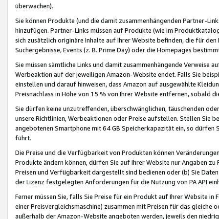
überwachen).
Sie können Produkte (und die damit zusammenhängenden Partner-Links)
hinzufügen. Partner-Links müssen auf Produkte (wie im Produktkatalog de
sich zusätzlich originäre Inhalte auf Ihrer Website befinden, die für 
Suchergebnisse, Events (z. B. Prime Day) oder die Homepages bestimmte
Sie müssen sämtliche Links und damit zusammenhängende Verweise auf z
Werbeaktion auf der jeweiligen Amazon-Website endet. Falls Sie beisp
einstellen und darauf hinweisen, dass Amazon auf ausgewählte Kleidun
Preisnachlass in Höhe von 15 % von Ihrer Website entfernen, sobald di
Sie dürfen keine unzutreffenden, überschwänglichen, täuschenden od
unsere Richtlinien, Werbeaktionen oder Preise aufstellen. Stellen Sie 
angebotenen Smartphone mit 64 GB Speicherkapazität ein, so dürfen S
führt.
Die Preise und die Verfügbarkeit von Produkten können Veränderungen 
Produkte ändern können, dürfen Sie auf Ihrer Website nur Angaben zu P
Preisen und Verfügbarkeit dargestellt sind bedienen oder (b) Sie Daten
der Lizenz festgelegten Anforderungen für die Nutzung von PA API einh
Ferner müssen Sie, falls Sie Preise für ein Produkt auf Ihrer Website in 
einer Preisvergleichsmaschine) zusammen mit Preisen für das gleiche o
außerhalb der Amazon-Website angeboten werden, jeweils den niedrigst