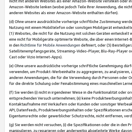
nicht mit anderen Websites als einer Amazon-Website verlinken oder i
Amazon-Website lenken (wobei jedoch Teile Ihrer Anwendung, die nich
anderen Websites als einer Amazon-Website enthalten dürfen).
(d) Ohne unsere ausdrückliche vorherige schriftliche Zustimmung werd
Nutzung mit einem Mobiltelefon oder sonstigen Mobilgerät entwickelt
(1) Websites, die nicht für die Nutzung mit solchen Geräten entwickelt
eine nicht für Mobilgeräte optimierte Website, die über einen Interne
in den
Richtlinie für Mobile Anwendungen
definiert, oder (3) Beistellge
Satellitenempfangsgeräte, Streaming-Video-Player, Blu-Ray-Player ode
Cast oder Vizio Internet-Apps).
(e) Ohne unsere ausdrückliche vorherige schriftliche Genehmigung dürfe
verwenden, um Produkt-Werbeinhalte zu aggregieren, zu analysieren, 
anderen Anwendungen, die für die Verwendung durch Personen oder Or
für die direkte Schulung oder Feinabstimmung eines maschinellen Lern
(f) Sie werden (i) nicht in irgendeiner Weise in die Funktionalität ode
entsprechenden Versuch unternehmen; (ii) keine Produktwerbungsinha
Kontaktaufnahme mit Verkäufern oder Kunden oder sonstiger Werbeaktiv
API, Datenfeeds, Produktwerbungsinhalten oder Spezifikationen erschei
Eigentumsrechte oder gewerblicher Schutzrechte, nicht entfernen, verd
(g) Sie werden nicht versuchen, (i) die Spezifikationen oder die in de
manipulieren, zu reparieren oder anderweitig abgeleitete Werke davon z