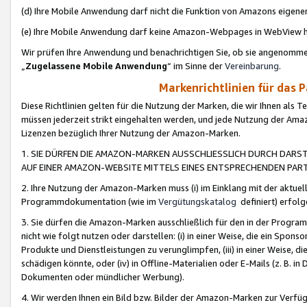
(d) Ihre Mobile Anwendung darf nicht die Funktion von Amazons eige
(e) Ihre Mobile Anwendung darf keine Amazon-Webpages in WebView 
Wir prüfen Ihre Anwendung und benachrichtigen Sie, ob sie angenomm
„
Zugelassene Mobile Anwendung
“ im Sinne der
Vereinbarung
.
Markenrichtlinien für das 
Diese Richtlinien gelten für die Nutzung der Marken, die wir Ihnen als 
müssen jederzeit strikt eingehalten werden, und jede Nutzung der Ama
Lizenzen bezüglich Ihrer Nutzung der Amazon-Marken.
1. SIE DÜRFEN DIE AMAZON-MARKEN AUSSCHLIESSLICH DURCH DARS
AUF EINER AMAZON-WEBSITE MITTELS EINES ENTSPRECHENDEN PART
2. Ihre Nutzung der Amazon-Marken muss (i) im Einklang mit der aktuells
Programmdokumentation (wie im
Vergütungskatalog
definiert) erfolg
3. Sie dürfen die Amazon-Marken ausschließlich für den in der Progr
nicht wie folgt nutzen oder darstellen: (i) in einer Weise, die ein Spo
Produkte und Dienstleistungen zu verunglimpfen, (iii) in einer Weise
schädigen könnte, oder (iv) in Offline-Materialien oder E-Mails (z. B.
Dokumenten oder mündlicher Werbung).
4. Wir werden Ihnen ein Bild bzw. Bilder der Amazon-Marken zur Verfüg