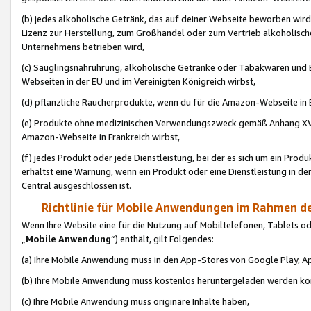
(b) jedes alkoholische Getränk, das auf deiner Webseite beworben wird
Lizenz zur Herstellung, zum Großhandel oder zum Vertrieb alkoholisch
Unternehmens betrieben wird,
(c) Säuglingsnahruhrung, alkoholische Getränke oder Tabakwaren und E
Webseiten in der EU und im Vereinigten Königreich wirbst,
(d) pflanzliche Raucherprodukte, wenn du für die Amazon-Webseite in B
(e) Produkte ohne medizinischen Verwendungszweck gemäß Anhang XVI 
Amazon-Webseite in Frankreich wirbst,
(f) jedes Produkt oder jede Dienstleistung, bei der es sich um ein Prod
erhältst eine Warnung, wenn ein Produkt oder eine Dienstleistung in de
Central ausgeschlossen ist.
Richtlinie für Mobile Anwendungen im Rahmen de
Wenn Ihre Website eine für die Nutzung auf Mobiltelefonen, Tablets 
„
Mobile Anwendung
“) enthält, gilt Folgendes:
(a) Ihre Mobile Anwendung muss in den App-Stores von Google Play, A
(b) Ihre Mobile Anwendung muss kostenlos heruntergeladen werden könn
(c) Ihre Mobile Anwendung muss originäre Inhalte haben,