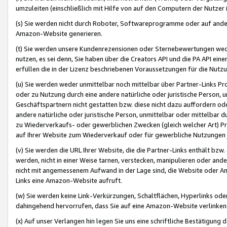
umzuleiten (einschließlich mit Hilfe von auf den Computern der Nutzer i
(s) Sie werden nicht durch Roboter, Softwareprogramme oder auf andere
Amazon-Website generieren.
(t) Sie werden unsere Kundenrezensionen oder Sternebewertungen wed
nutzen, es sei denn, Sie haben über die Creators API und die PA API e
erfüllen die in der Lizenz beschriebenen Voraussetzungen für die Nutzu
(u) Sie werden weder unmittelbar noch mittelbar über Partner-Links P
oder zu Nutzung durch eine andere natürliche oder juristische Person,
Geschäftspartnern nicht gestatten bzw. diese nicht dazu auffordern od
andere natürliche oder juristische Person, unmittelbar oder mittelbar
zu Wiederverkaufs- oder gewerblichen Zwecken (gleich welcher Art) 
auf Ihrer Website zum Wiederverkauf oder für gewerbliche Nutzungen 
(v) Sie werden die URL Ihrer Website, die die Partner-Links enthält b
werden, nicht in einer Weise tarnen, verstecken, manipulieren oder and
nicht mit angemessenem Aufwand in der Lage sind, die Website oder A
Links eine Amazon-Website aufruft.
(w) Sie werden keine Link-Verkürzungen, Schaltflächen, Hyperlinks ode
dahingehend hervorrufen, dass Sie auf eine Amazon-Website verlinken
(x) Auf unser Verlangen hin legen Sie uns eine schriftliche Bestätigung