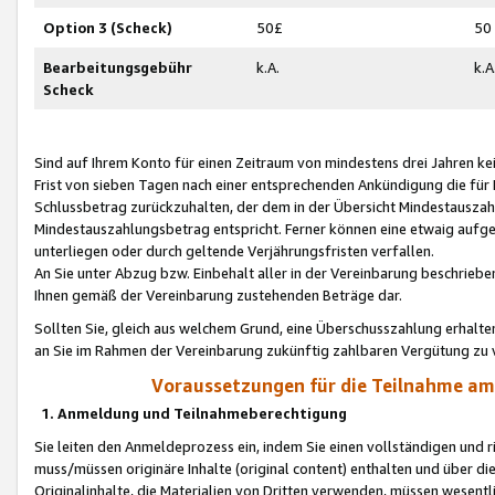
Option 3 (Scheck)
50£
50
Bearbeitungsgebühr
k.A.
k.A
Scheck
Sind auf Ihrem Konto für einen Zeitraum von mindestens drei Jahren kein
Frist von sieben Tagen nach einer entsprechenden Ankündigung die für
Schlussbetrag zurückzuhalten, der dem in der Übersicht Mindestausz
Mindestauszahlungsbetrag entspricht. Ferner können eine etwaig aufg
unterliegen oder durch geltende Verjährungsfristen verfallen.
An Sie unter Abzug bzw. Einbehalt aller in der Vereinbarung beschrieb
Ihnen gemäß der Vereinbarung zustehenden Beträge dar.
Sollten Sie, gleich aus welchem Grund, eine Überschusszahlung erhalte
an Sie im Rahmen der Vereinbarung zukünftig zahlbaren Vergütung zu 
Voraussetzungen für die Teilnahme a
1. Anmeldung und Teilnahmeberechtigung
Sie leiten den Anmeldeprozess ein, indem Sie einen vollständigen und 
muss/müssen originäre Inhalte (original content) enthalten und über d
Originalinhalte, die Materialien von Dritten verwenden, müssen wese