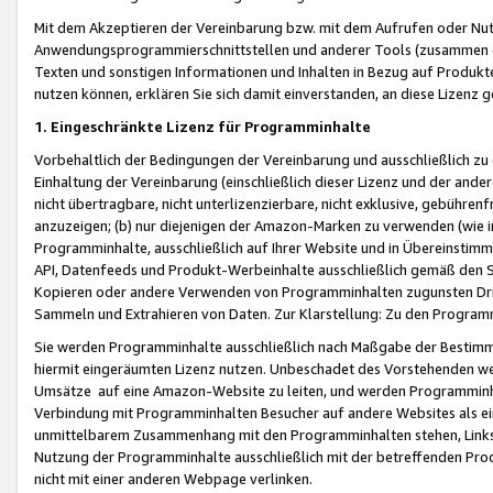
Mit dem Akzeptieren der Vereinbarung bzw. mit dem Aufrufen oder Nutz
Anwendungsprogrammierschnittstellen und anderer Tools (zusammen die
Texten und sonstigen Informationen und Inhalten in Bezug auf Produkte
nutzen können, erklären Sie sich damit einverstanden, an diese Lizenz 
1. Eingeschränkte Lizenz für Programminhalte
Vorbehaltlich der Bedingungen der Vereinbarung und ausschließlich z
Einhaltung der Vereinbarung (einschließlich dieser Lizenz und der ande
nicht übertragbare, nicht unterlizenzierbare, nicht exklusive, gebühren
anzuzeigen; (b) nur diejenigen der Amazon-Marken zu verwenden (wie in 
Programminhalte, ausschließlich auf Ihrer Website und in Übereinstimmu
API, Datenfeeds und Produkt-Werbeinhalte ausschließlich gemäß den Spe
Kopieren oder andere Verwenden von Programminhalten zugunsten Dri
Sammeln und Extrahieren von Daten. Zur Klarstellung: Zu den Program
Sie werden Programminhalte ausschließlich nach Maßgabe der Besti
hiermit eingeräumten Lizenz nutzen. Unbeschadet des Vorstehenden we
Umsätze auf eine Amazon-Website zu leiten, und werden Programminhal
Verbindung mit Programminhalten Besucher auf andere Websites als ein
unmittelbarem Zusammenhang mit den Programminhalten stehen, Links z
Nutzung der Programminhalte ausschließlich mit der betreffenden Pr
nicht mit einer anderen Webpage verlinken.