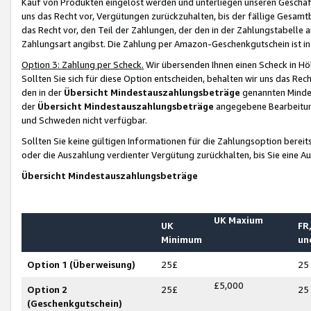
Kauf von Produkten eingelöst werden und unterliegen unseren Geschäf
uns das Recht vor, Vergütungen zurückzuhalten, bis der fällige Gesamt
das Recht vor, den Teil der Zahlungen, der den in der Zahlungstabelle 
Zahlungsart angibst. Die Zahlung per Amazon-Geschenkgutschein ist in
Option 3: Zahlung per Scheck.
Wir übersenden Ihnen einen Scheck in Höh
Sollten Sie sich für diese Option entscheiden, behalten wir uns das Rec
den in der
Übersicht Mindestauszahlungsbeträge
genannten Mindest
der
Übersicht Mindestauszahlungsbeträge
angegebene Bearbeitung
und Schweden nicht verfügbar.
Sollten Sie keine gültigen Informationen für die Zahlungsoption bereit
oder die Auszahlung verdienter Vergütung zurückhalten, bis Sie eine A
Übersicht Mindestauszahlungsbeträge
UK Maxium
UK
FR,
Minimum
un
Option 1 (Überweisung)
25£
25
£5,000
Option 2
25£
25
(Geschenkgutschein)