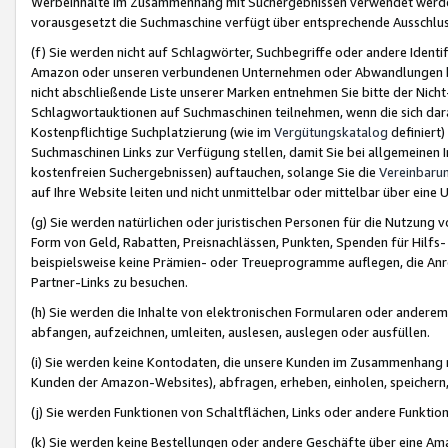
Werbeinhalte im Zusammenhang mit Suchergebnissen verwendet werden,
vorausgesetzt die Suchmaschine verfügt über entsprechende Ausschlu
(f) Sie werden nicht auf Schlagwörter, Suchbegriffe oder andere Ident
Amazon oder unseren verbundenen Unternehmen oder Abwandlungen bzw
nicht abschließende Liste unserer Marken entnehmen Sie bitte der Nich
Schlagwortauktionen auf Suchmaschinen teilnehmen, wenn die sich da
Kostenpflichtige Suchplatzierung (wie im
Vergütungskatalog
definiert
Suchmaschinen Links zur Verfügung stellen, damit Sie bei allgemeinen I
kostenfreien Suchergebnissen) auftauchen, solange Sie die
Vereinbaru
auf Ihre Website leiten und nicht unmittelbar oder mittelbar über eine
(g) Sie werden natürlichen oder juristischen Personen für die Nutzung 
Form von Geld, Rabatten, Preisnachlässen, Punkten, Spenden für Hilfs
beispielsweise keine Prämien- oder Treueprogramme auflegen, die Anrei
Partner-Links zu besuchen.
(h) Sie werden die Inhalte von elektronischen Formularen oder anderem M
abfangen, aufzeichnen, umleiten, auslesen, auslegen oder ausfüllen.
(i) Sie werden keine Kontodaten, die unsere Kunden im Zusammenhang 
Kunden der Amazon-Websites), abfragen, erheben, einholen, speichern,
(j) Sie werden Funktionen von Schaltflächen, Links oder andere Funkti
(k) Sie werden keine Bestellungen oder andere Geschäfte über eine Ama