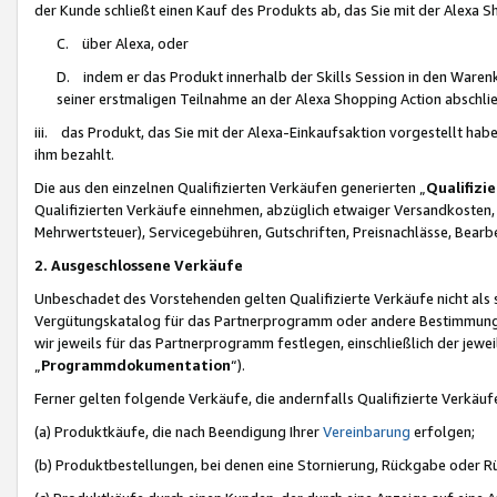
der Kunde schließt einen Kauf des Produkts ab, das Sie mit der Alexa 
C. über Alexa, oder
D. indem er das Produkt innerhalb der Skills Session in den Waren
seiner erstmaligen Teilnahme an der Alexa Shopping Action abschlie
iii. das Produkt, das Sie mit der Alexa-Einkaufsaktion vorgestellt ha
ihm bezahlt.
Die aus den einzelnen Qualifizierten Verkäufen generierten „
Qualifizi
Qualifizierten Verkäufe einnehmen, abzüglich etwaiger Versandkosten
Mehrwertsteuer), Servicegebühren, Gutschriften, Preisnachlässe, Bear
2. Ausgeschlossene Verkäufe
Unbeschadet des Vorstehenden gelten Qualifizierte Verkäufe nicht als
Vergütungskatalog für das Partnerprogramm oder andere Bestimmungen,
wir jeweils für das Partnerprogramm festlegen, einschließlich der jewe
„
Programmdokumentation
“).
Ferner gelten folgende Verkäufe, die andernfalls Qualifizierte Verkä
(a) Produktkäufe, die nach Beendigung Ihrer
Vereinbarung
erfolgen;
(b) Produktbestellungen, bei denen eine Stornierung, Rückgabe oder R