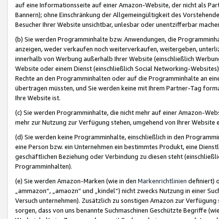
auf eine Informationsseite auf einer Amazon-Website, der nicht als Part
Bannern); ohne Einschränkung der Allgemeingültigkeit des Vorstehende
Besucher Ihrer Website unsichtbar, unlesbar oder unentzifferbar mache
(b) Sie werden Programminhalte bzw. Anwendungen, die Programminhalt
anzeigen, weder verkaufen noch weiterverkaufen, weitergeben, unterli
innerhalb von Werbung außerhalb Ihrer Website (einschließlich Werbun
Website oder einem Dienst (einschließlich Social Networking-Website
Rechte an den Programminhalten oder auf die Programminhalte an eine a
übertragen müssten, und Sie werden keine mit Ihrem Partner-Tag formati
Ihre Website ist.
(c) Sie werden Programminhalte, die nicht mehr auf einer Amazon-Websit
mehr zur Nutzung zur Verfügung stehen, umgehend von Ihrer Website e
(d) Sie werden keine Programminhalte, einschließlich in den Programmin
eine Person bzw. ein Unternehmen ein bestimmtes Produkt, eine Dienstle
geschäftlichen Beziehung oder Verbindung zu diesen steht (einschließli
Programminhalten).
(e) Sie werden Amazon-Marken (wie in den
Markenrichtlinien
definiert) 
„ammazon“, „amaozn“ und „kindel“) nicht zwecks Nutzung in einer Suc
Versuch unternehmen). Zusätzlich zu sonstigen Amazon zur Verfügung 
sorgen, dass von uns benannte Suchmaschinen Geschützte Begriffe (wie 