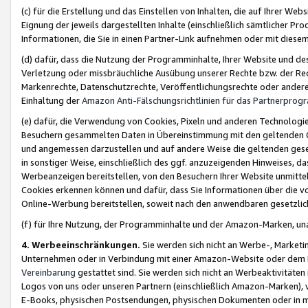
(c) für die Erstellung und das Einstellen von Inhalten, die auf Ihrer We
Eignung der jeweils dargestellten Inhalte (einschließlich sämtlicher 
Informationen, die Sie in einen Partner-Link aufnehmen oder mit diese
(d) dafür, dass die Nutzung der Programminhalte, Ihrer Website und des 
Verletzung oder missbräuchliche Ausübung unserer Rechte bzw. der Recht
Markenrechte, Datenschutzrechte, Veröffentlichungsrechte oder anderer
Einhaltung der
Amazon Anti-Fälschungsrichtlinien für das Partnerpro
(e) dafür, die Verwendung von Cookies, Pixeln und anderen Technologien
Besuchern gesammelten Daten in Übereinstimmung mit den geltenden Ge
und angemessen darzustellen und auf andere Weise die geltenden geset
in sonstiger Weise, einschließlich des ggf. anzuzeigenden Hinweises, d
Werbeanzeigen bereitstellen, von den Besuchern Ihrer Website unmitte
Cookies erkennen können und dafür, dass Sie Informationen über die v
Online-Werbung bereitstellen, soweit nach den anwendbaren gesetzlic
(f) für Ihre Nutzung, der Programminhalte und der Amazon-Marken, u
4. Werbeeinschränkungen.
Sie werden sich nicht an Werbe-, Market
Unternehmen oder in Verbindung mit einer Amazon-Website oder dem Pa
Vereinbarung
gestattet sind. Sie werden sich nicht an Werbeaktivitäten
Logos von uns oder unseren Partnern (einschließlich Amazon-Marken), 
E-Books, physischen Postsendungen, physischen Dokumenten oder in 