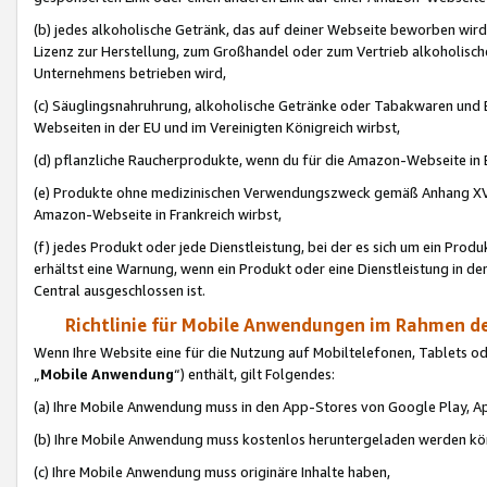
(b) jedes alkoholische Getränk, das auf deiner Webseite beworben wird
Lizenz zur Herstellung, zum Großhandel oder zum Vertrieb alkoholisch
Unternehmens betrieben wird,
(c) Säuglingsnahruhrung, alkoholische Getränke oder Tabakwaren und E
Webseiten in der EU und im Vereinigten Königreich wirbst,
(d) pflanzliche Raucherprodukte, wenn du für die Amazon-Webseite in B
(e) Produkte ohne medizinischen Verwendungszweck gemäß Anhang XVI 
Amazon-Webseite in Frankreich wirbst,
(f) jedes Produkt oder jede Dienstleistung, bei der es sich um ein Prod
erhältst eine Warnung, wenn ein Produkt oder eine Dienstleistung in de
Central ausgeschlossen ist.
Richtlinie für Mobile Anwendungen im Rahmen de
Wenn Ihre Website eine für die Nutzung auf Mobiltelefonen, Tablets 
„
Mobile Anwendung
“) enthält, gilt Folgendes:
(a) Ihre Mobile Anwendung muss in den App-Stores von Google Play, A
(b) Ihre Mobile Anwendung muss kostenlos heruntergeladen werden könn
(c) Ihre Mobile Anwendung muss originäre Inhalte haben,