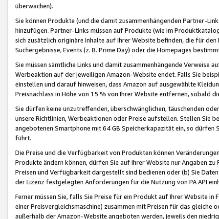
überwachen).
Sie können Produkte (und die damit zusammenhängenden Partner-Links)
hinzufügen. Partner-Links müssen auf Produkte (wie im Produktkatalog de
sich zusätzlich originäre Inhalte auf Ihrer Website befinden, die für 
Suchergebnisse, Events (z. B. Prime Day) oder die Homepages bestimmte
Sie müssen sämtliche Links und damit zusammenhängende Verweise auf z
Werbeaktion auf der jeweiligen Amazon-Website endet. Falls Sie beisp
einstellen und darauf hinweisen, dass Amazon auf ausgewählte Kleidun
Preisnachlass in Höhe von 15 % von Ihrer Website entfernen, sobald di
Sie dürfen keine unzutreffenden, überschwänglichen, täuschenden od
unsere Richtlinien, Werbeaktionen oder Preise aufstellen. Stellen Sie 
angebotenen Smartphone mit 64 GB Speicherkapazität ein, so dürfen S
führt.
Die Preise und die Verfügbarkeit von Produkten können Veränderungen 
Produkte ändern können, dürfen Sie auf Ihrer Website nur Angaben zu P
Preisen und Verfügbarkeit dargestellt sind bedienen oder (b) Sie Daten
der Lizenz festgelegten Anforderungen für die Nutzung von PA API einh
Ferner müssen Sie, falls Sie Preise für ein Produkt auf Ihrer Website in 
einer Preisvergleichsmaschine) zusammen mit Preisen für das gleiche o
außerhalb der Amazon-Website angeboten werden, jeweils den niedrigst