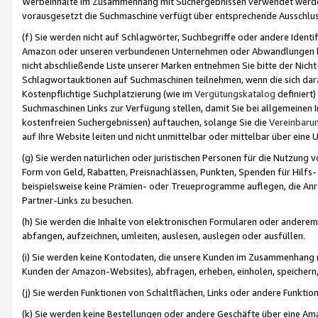
Werbeinhalte im Zusammenhang mit Suchergebnissen verwendet werden,
vorausgesetzt die Suchmaschine verfügt über entsprechende Ausschlu
(f) Sie werden nicht auf Schlagwörter, Suchbegriffe oder andere Ident
Amazon oder unseren verbundenen Unternehmen oder Abwandlungen bzw
nicht abschließende Liste unserer Marken entnehmen Sie bitte der Nich
Schlagwortauktionen auf Suchmaschinen teilnehmen, wenn die sich da
Kostenpflichtige Suchplatzierung (wie im
Vergütungskatalog
definiert
Suchmaschinen Links zur Verfügung stellen, damit Sie bei allgemeinen I
kostenfreien Suchergebnissen) auftauchen, solange Sie die
Vereinbaru
auf Ihre Website leiten und nicht unmittelbar oder mittelbar über eine
(g) Sie werden natürlichen oder juristischen Personen für die Nutzung 
Form von Geld, Rabatten, Preisnachlässen, Punkten, Spenden für Hilfs
beispielsweise keine Prämien- oder Treueprogramme auflegen, die Anrei
Partner-Links zu besuchen.
(h) Sie werden die Inhalte von elektronischen Formularen oder anderem M
abfangen, aufzeichnen, umleiten, auslesen, auslegen oder ausfüllen.
(i) Sie werden keine Kontodaten, die unsere Kunden im Zusammenhang 
Kunden der Amazon-Websites), abfragen, erheben, einholen, speichern,
(j) Sie werden Funktionen von Schaltflächen, Links oder andere Funkti
(k) Sie werden keine Bestellungen oder andere Geschäfte über eine Ama