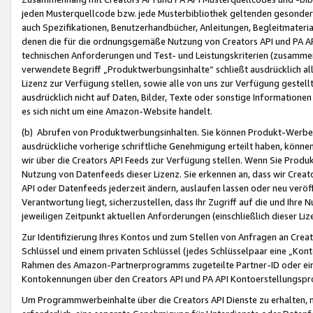
jeden Musterquellcode bzw. jede Musterbibliothek geltenden gesonder
auch Spezifikationen, Benutzerhandbücher, Anleitungen, Begleitmaterial
denen die für die ordnungsgemäße Nutzung von Creators API und PA A
technischen Anforderungen und Test- und Leistungskriterien (zusammen
verwendete Begriff „Produktwerbungsinhalte“ schließt ausdrücklich al
Lizenz zur Verfügung stellen, sowie alle von uns zur Verfügung gestel
ausdrücklich nicht auf Daten, Bilder, Texte oder sonstige Informatione
es sich nicht um eine Amazon-Website handelt.
(b) Abrufen von Produktwerbungsinhalten. Sie können Produkt-Werbein
ausdrückliche vorherige schriftliche Genehmigung erteilt haben, könn
wir über die Creators API Feeds zur Verfügung stellen. Wenn Sie Produk
Nutzung von Datenfeeds dieser Lizenz. Sie erkennen an, dass wir Creat
API oder Datenfeeds jederzeit ändern, auslaufen lassen oder neu veröffe
Verantwortung liegt, sicherzustellen, dass Ihr Zugriff auf die und Ihr
jeweiligen Zeitpunkt aktuellen Anforderungen (einschließlich dieser Liz
Zur Identifizierung Ihres Kontos und zum Stellen von Anfragen an Crea
Schlüssel und einem privaten Schlüssel (jedes Schlüsselpaar eine „Kon
Rahmen des Amazon-Partnerprogramms zugeteilte Partner-ID oder ein
Kontokennungen über den Creators API und PA API Kontoerstellungspro
Um Programmwerbeinhalte über die Creators API Dienste zu erhalten, m