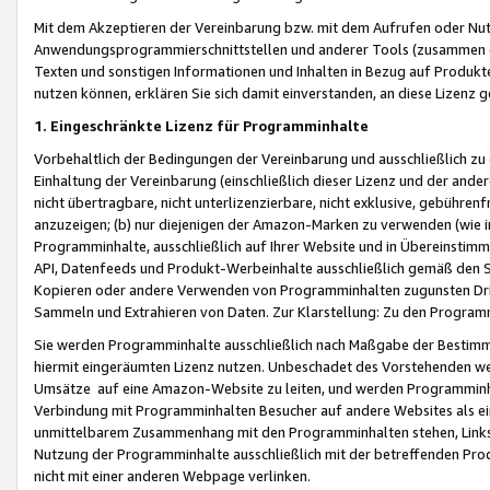
Mit dem Akzeptieren der Vereinbarung bzw. mit dem Aufrufen oder Nutz
Anwendungsprogrammierschnittstellen und anderer Tools (zusammen die
Texten und sonstigen Informationen und Inhalten in Bezug auf Produkte
nutzen können, erklären Sie sich damit einverstanden, an diese Lizenz 
1. Eingeschränkte Lizenz für Programminhalte
Vorbehaltlich der Bedingungen der Vereinbarung und ausschließlich z
Einhaltung der Vereinbarung (einschließlich dieser Lizenz und der ande
nicht übertragbare, nicht unterlizenzierbare, nicht exklusive, gebühren
anzuzeigen; (b) nur diejenigen der Amazon-Marken zu verwenden (wie in 
Programminhalte, ausschließlich auf Ihrer Website und in Übereinstimmu
API, Datenfeeds und Produkt-Werbeinhalte ausschließlich gemäß den Spe
Kopieren oder andere Verwenden von Programminhalten zugunsten Dri
Sammeln und Extrahieren von Daten. Zur Klarstellung: Zu den Program
Sie werden Programminhalte ausschließlich nach Maßgabe der Besti
hiermit eingeräumten Lizenz nutzen. Unbeschadet des Vorstehenden we
Umsätze auf eine Amazon-Website zu leiten, und werden Programminhal
Verbindung mit Programminhalten Besucher auf andere Websites als ein
unmittelbarem Zusammenhang mit den Programminhalten stehen, Links z
Nutzung der Programminhalte ausschließlich mit der betreffenden Pr
nicht mit einer anderen Webpage verlinken.