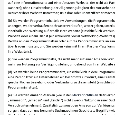
auf eine Informationsseite auf einer Amazon-Website, der nicht als Part
Bannern); ohne Einschränkung der Allgemeingültigkeit des Vorstehende
Besucher Ihrer Website unsichtbar, unlesbar oder unentzifferbar mache
(b) Sie werden Programminhalte bzw. Anwendungen, die Programminhalt
anzeigen, weder verkaufen noch weiterverkaufen, weitergeben, unterli
innerhalb von Werbung außerhalb Ihrer Website (einschließlich Werbun
Website oder einem Dienst (einschließlich Social Networking-Website
Rechte an den Programminhalten oder auf die Programminhalte an eine a
übertragen müssten, und Sie werden keine mit Ihrem Partner-Tag formati
Ihre Website ist.
(c) Sie werden Programminhalte, die nicht mehr auf einer Amazon-Websit
mehr zur Nutzung zur Verfügung stehen, umgehend von Ihrer Website e
(d) Sie werden keine Programminhalte, einschließlich in den Programmin
eine Person bzw. ein Unternehmen ein bestimmtes Produkt, eine Dienstle
geschäftlichen Beziehung oder Verbindung zu diesen steht (einschließli
Programminhalten).
(e) Sie werden Amazon-Marken (wie in den
Markenrichtlinien
definiert) 
„ammazon“, „amaozn“ und „kindel“) nicht zwecks Nutzung in einer Suc
Versuch unternehmen). Zusätzlich zu sonstigen Amazon zur Verfügung 
sorgen, dass von uns benannte Suchmaschinen Geschützte Begriffe (wie 