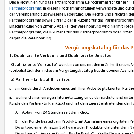
Diese Richtlinien für das Partnerprogramm („
Programmrichtlinien
“)
Partnerprogramm
; in diesen Programmrichtlinien verwendete und durch
der Vereinbarung zugewiesene Bedeutung. Die Rechte und Pflichten de
Partnerprogramm sowie Ziffer 3 der IP-Lizenz für das Partnerprogram
Einschränkung von Ziffer 6 Abs. (a) der Vereinbarung wird hiermit Fol
Partnerprogramm, die IP-Lizenz für das Partnerprogramm oder Ziffer 1
gegen die Vereinbarung.
Vergütungskatalog für das 
1. Qualifizierte Verkäufe und Qualifizierte Umsätze
„
Qualifizierte Verkäufe
“ werden von uns mit den in Ziffer 3 diese
(vorbehaltlich der in diesem Vergütungskatalog beschriebenen Ausnah
(a) Partner- Link auf Ihrer Site
:
i. ein Kunde durch Anklicken eines auf Ihrer Website platzierten Part
ii. während einer einzigen Internetsitzung eines der nachstehend unter (i)
Kunde den Partner-Link anklickt und mit dem zuerst eintretenden der f
A. Ablauf von 24 Stunden seit dem Klick,
B. der Kunde bestellt ein Produkt, mit Ausnahme eines digitalen P
Download einer Amazon Software oder Produkte, die unter dem N
Downloads“, „Amazon Coin“, „Kindle Books“, „Kindle Newspapers“, „