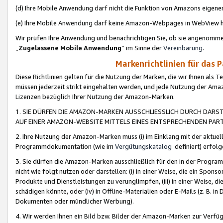
(d) Ihre Mobile Anwendung darf nicht die Funktion von Amazons eige
(e) Ihre Mobile Anwendung darf keine Amazon-Webpages in WebView 
Wir prüfen Ihre Anwendung und benachrichtigen Sie, ob sie angenomm
„
Zugelassene Mobile Anwendung
“ im Sinne der
Vereinbarung
.
Markenrichtlinien für das 
Diese Richtlinien gelten für die Nutzung der Marken, die wir Ihnen als 
müssen jederzeit strikt eingehalten werden, und jede Nutzung der Ama
Lizenzen bezüglich Ihrer Nutzung der Amazon-Marken.
1. SIE DÜRFEN DIE AMAZON-MARKEN AUSSCHLIESSLICH DURCH DARS
AUF EINER AMAZON-WEBSITE MITTELS EINES ENTSPRECHENDEN PART
2. Ihre Nutzung der Amazon-Marken muss (i) im Einklang mit der aktuells
Programmdokumentation (wie im
Vergütungskatalog
definiert) erfolg
3. Sie dürfen die Amazon-Marken ausschließlich für den in der Progr
nicht wie folgt nutzen oder darstellen: (i) in einer Weise, die ein Spo
Produkte und Dienstleistungen zu verunglimpfen, (iii) in einer Weise
schädigen könnte, oder (iv) in Offline-Materialien oder E-Mails (z. B.
Dokumenten oder mündlicher Werbung).
4. Wir werden Ihnen ein Bild bzw. Bilder der Amazon-Marken zur Verfüg