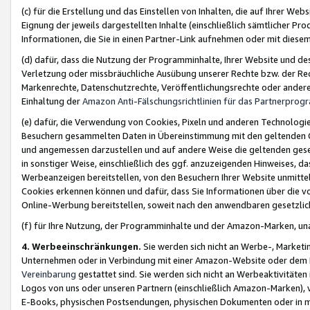
(c) für die Erstellung und das Einstellen von Inhalten, die auf Ihrer We
Eignung der jeweils dargestellten Inhalte (einschließlich sämtlicher 
Informationen, die Sie in einen Partner-Link aufnehmen oder mit diese
(d) dafür, dass die Nutzung der Programminhalte, Ihrer Website und des 
Verletzung oder missbräuchliche Ausübung unserer Rechte bzw. der Recht
Markenrechte, Datenschutzrechte, Veröffentlichungsrechte oder anderer
Einhaltung der
Amazon Anti-Fälschungsrichtlinien für das Partnerpro
(e) dafür, die Verwendung von Cookies, Pixeln und anderen Technologien
Besuchern gesammelten Daten in Übereinstimmung mit den geltenden Ge
und angemessen darzustellen und auf andere Weise die geltenden geset
in sonstiger Weise, einschließlich des ggf. anzuzeigenden Hinweises, d
Werbeanzeigen bereitstellen, von den Besuchern Ihrer Website unmitte
Cookies erkennen können und dafür, dass Sie Informationen über die v
Online-Werbung bereitstellen, soweit nach den anwendbaren gesetzlic
(f) für Ihre Nutzung, der Programminhalte und der Amazon-Marken, u
4. Werbeeinschränkungen.
Sie werden sich nicht an Werbe-, Market
Unternehmen oder in Verbindung mit einer Amazon-Website oder dem Pa
Vereinbarung
gestattet sind. Sie werden sich nicht an Werbeaktivitäten
Logos von uns oder unseren Partnern (einschließlich Amazon-Marken), 
E-Books, physischen Postsendungen, physischen Dokumenten oder in 