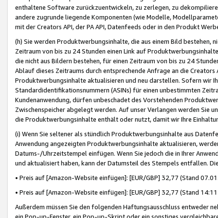
enthaltene Software zurückzuentwickeln, zu zerlegen, zu dekompilier
andere zugrunde liegende Komponenten (wie Modelle, Modellparameter
mit der Creators API, der PA API, Datenfeeds oder in den Produkt Werb
(h) Sie werden Produktwerbungsinhalte, die aus einem Bild bestehen, ni
Zeitraum von bis zu 24 Stunden einen Link auf Produktwerbungsinhalte
die nicht aus Bildern bestehen, für einen Zeitraum von bis zu 24 Stund
Ablauf dieses Zeitraums durch entsprechende Anfrage an die Creators 
Produktwerbungsinhalte aktualisieren und neu darstellen. Sofern wir Ih
Standardidentifikationsnummern (ASINs) für einen unbestimmten Zeitra
Kundenanwendung, dürfen unbeschadet des Vorstehenden Produktwerbu
Zwischenspeicher abgelegt werden. Auf unser Verlangen werden Sie un
die Produktwerbungsinhalte enthält oder nutzt, damit wir Ihre Einhalt
(i) Wenn Sie seltener als stündlich Produktwerbungsinhalte aus Datenfe
Anwendung angezeigten Produktwerbungsinhalte aktualisieren, werden 
Datums-/Uhrzeitstempel einfügen. Wenn Sie jedoch die in Ihrer Anwe
und aktualisiert haben, kann der Datumsteil des Stempels entfallen. Dies
• Preis auf [Amazon-Website einfügen]: [EUR/GBP] 32,77 (Stand 07.01.
• Preis auf [Amazon-Website einfügen]: [EUR/GBP] 32,77 (Stand 14:11 
Außerdem müssen Sie den folgenden Haftungsausschluss entweder neb
ein Pop-up-Fenster, ein Pop-up-Skript oder ein sonstiges vergleichba