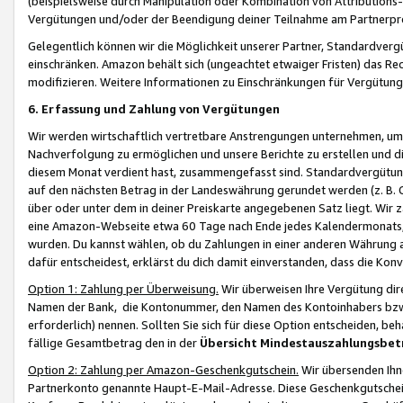
(beispielsweise durch Manipulation oder Kombination von Attributions-
Vergütungen und/oder der Beendigung deiner Teilnahme am Partnerp
Gelegentlich können wir die Möglichkeit unserer Partner, Standardv
einschränken. Amazon behält sich (ungeachtet etwaiger Fristen) das Re
modifizieren. Weitere Informationen zu Einschränkungen für Vergütung
6. Erfassung und Zahlung von Vergütungen
Wir werden wirtschaftlich vertretbare Anstrengungen unternehmen, um 
Nachverfolgung zu ermöglichen und unsere Berichte zu erstellen und di
diesem Monat verdient hast, zusammengefasst sind. Standardvergütung
auf den nächsten Betrag in der Landeswährung gerundet werden (z. B. C
über oder unter dem in deiner Preiskarte angegebenen Satz liegt. Wir
eine Amazon-Webseite etwa 60 Tage nach Ende jedes Kalendermonats, i
wurden. Du kannst wählen, ob du Zahlungen in einer anderen Währung
dafür entscheidest, erklärst du dich damit einverstanden, dass die K
Option 1: Zahlung per Überweisung.
Wir überweisen Ihre Vergütung dir
Namen der Bank, die Kontonummer, den Namen des Kontoinhabers bzw. a
erforderlich) nennen. Sollten Sie sich für diese Option entscheiden, be
fällige Gesamtbetrag den in der
Übersicht Mindestauszahlungsbet
Option 2: Zahlung per Amazon-Geschenkgutschein.
Wir übersenden Ihne
Partnerkonto genannte Haupt-E-Mail-Adresse. Diese Geschenkgutschei