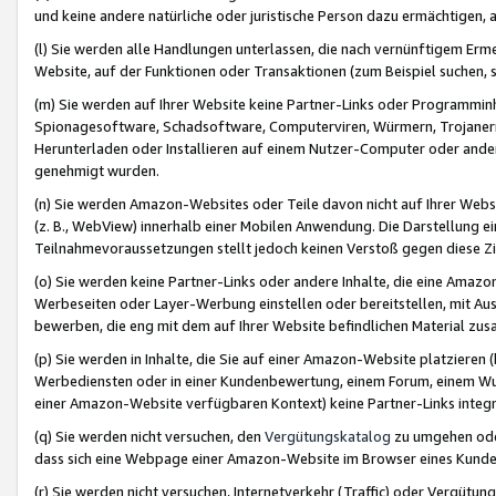
und keine andere natürliche oder juristische Person dazu ermächtigen, a
(l) Sie werden alle Handlungen unterlassen, die nach vernünftigem Erme
Website, auf der Funktionen oder Transaktionen (zum Beispiel suchen, s
(m) Sie werden auf Ihrer Website keine Partner-Links oder Programmin
Spionagesoftware, Schadsoftware, Computerviren, Würmern, Trojaner
Herunterladen oder Installieren auf einem Nutzer-Computer oder ande
genehmigt wurden.
(n) Sie werden Amazon-Websites oder Teile davon nicht auf Ihrer Websi
(z. B., WebView) innerhalb einer Mobilen Anwendung. Die Darstellung ein
Teilnahmevoraussetzungen stellt jedoch keinen Verstoß gegen diese Zif
(o) Sie werden keine Partner-Links oder andere Inhalte, die eine Am
Werbeseiten oder Layer-Werbung einstellen oder bereitstellen, mit Au
bewerben, die eng mit dem auf Ihrer Website befindlichen Material z
(p) Sie werden in Inhalte, die Sie auf einer Amazon-Website platzier
Werbediensten oder in einer Kundenbewertung, einem Forum, einem Wun
einer Amazon-Website verfügbaren Kontext) keine Partner-Links integr
(q) Sie werden nicht versuchen, den
Vergütungskatalog
zu umgehen oder
dass sich eine Webpage einer Amazon-Website im Browser eines Kunden 
(r) Sie werden nicht versuchen, Internetverkehr (Traffic) oder Vergü