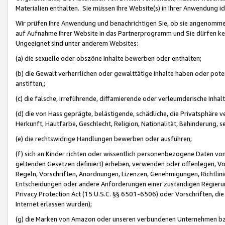
Materialien enthalten. Sie müssen Ihre Website(s) in Ihrer Anwendung ide
Wir prüfen Ihre Anwendung und benachrichtigen Sie, ob sie angenommen
auf Aufnahme Ihrer Website in das Partnerprogramm und Sie dürfen kei
Ungeeignet sind unter anderem Websites:
(a) die sexuelle oder obszöne Inhalte bewerben oder enthalten;
(b) die Gewalt verherrlichen oder gewalttätige Inhalte haben oder pot
anstiften,;
(c) die falsche, irreführende, diffamierende oder verleumderische Inha
(d) die von Hass geprägte, belästigende, schädliche, die Privatsphäre v
Herkunft, Hautfarbe, Geschlecht, Religion, Nationalität, Behinderung, 
(e) die rechtswidrige Handlungen bewerben oder ausführen;
(f) sich an Kinder richten oder wissentlich personenbezogene Daten vo
geltenden Gesetzen definiert) erheben, verwenden oder offenlegen, Vo
Regeln, Vorschriften, Anordnungen, Lizenzen, Genehmigungen, Richtlini
Entscheidungen oder andere Anforderungen einer zuständigen Regierung
Privacy Protection Act (15 U.S.C. §§ 6501-6506) oder Vorschriften, di
Internet erlassen wurden);
(g) die Marken von Amazon oder unseren verbundenen Unternehmen b