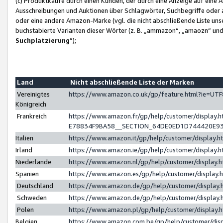
(c) Produktkäufe durch einen Kunden, der durch eine Anzeige auf eine 
Ausschreibungen und Auktionen über Schlagwörter, Suchbegriffe oder 
oder eine andere Amazon-Marke (vgl. die nicht abschließende Liste un
buchstabierte Varianten dieser Wörter (z. B. „ammazon“, „amaozn“ und „
Suchplatzierung
”);
Land
Nicht abschließende Liste der Marken
Vereinigtes
https://www.amazon.co.uk/gp/feature.html?ie=U
Königreich
Frankreich
https://www.amazon.fr/gp/help/customer/displa
E78834F9BA58__SECTION_64DE0ED1D744420E9
Italien
https://www.amazon.it/gp/help/customer/display
Irland
https://www.amazon.ie/gp/help/customer/displa
Niederlande
https://www.amazon.nl/gp/help/customer/display
Spanien
https://www.amazon.es/gp/help/customer/display
Deutschland
https://www.amazon.de/gp/help/customer/displa
Schweden
https://www.amazon.de/gp/help/customer/displa
Polen
https://www.amazon.pl/gp/help/customer/display
Belgien
https://www.amazon.com.be/gp/help/customer/d