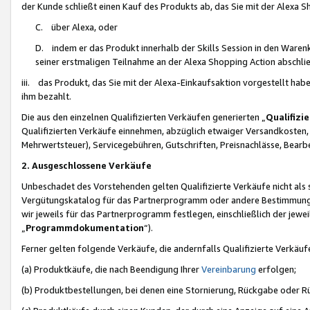
der Kunde schließt einen Kauf des Produkts ab, das Sie mit der Alexa 
C. über Alexa, oder
D. indem er das Produkt innerhalb der Skills Session in den Waren
seiner erstmaligen Teilnahme an der Alexa Shopping Action abschlie
iii. das Produkt, das Sie mit der Alexa-Einkaufsaktion vorgestellt ha
ihm bezahlt.
Die aus den einzelnen Qualifizierten Verkäufen generierten „
Qualifizi
Qualifizierten Verkäufe einnehmen, abzüglich etwaiger Versandkosten
Mehrwertsteuer), Servicegebühren, Gutschriften, Preisnachlässe, Bear
2. Ausgeschlossene Verkäufe
Unbeschadet des Vorstehenden gelten Qualifizierte Verkäufe nicht als
Vergütungskatalog für das Partnerprogramm oder andere Bestimmungen,
wir jeweils für das Partnerprogramm festlegen, einschließlich der jewe
„
Programmdokumentation
“).
Ferner gelten folgende Verkäufe, die andernfalls Qualifizierte Verkä
(a) Produktkäufe, die nach Beendigung Ihrer
Vereinbarung
erfolgen;
(b) Produktbestellungen, bei denen eine Stornierung, Rückgabe oder R