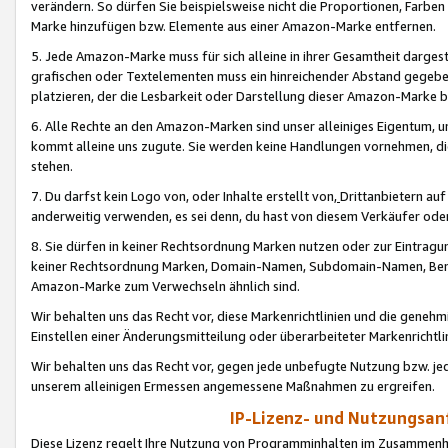
verändern. So dürfen Sie beispielsweise nicht die Proportionen, Farb
Marke hinzufügen bzw. Elemente aus einer Amazon-Marke entfernen.
5. Jede Amazon-Marke muss für sich alleine in ihrer Gesamtheit darge
grafischen oder Textelementen muss ein hinreichender Abstand gegebe
platzieren, der die Lesbarkeit oder Darstellung dieser Amazon-Marke b
6. Alle Rechte an den Amazon-Marken sind unser alleiniges Eigentum, 
kommt alleine uns zugute. Sie werden keine Handlungen vornehmen, 
stehen.
7. Du darfst kein Logo von, oder Inhalte erstellt von,
Drittanbietern au
anderweitig verwenden, es sei denn, du hast von diesem Verkäufer oder
8. Sie dürfen in keiner Rechtsordnung Marken nutzen oder zur Eintragu
keiner Rechtsordnung Marken, Domain-Namen, Subdomain-Namen, Benu
Amazon-Marke zum Verwechseln ähnlich sind.
Wir behalten uns das Recht vor, diese Markenrichtlinien und die gene
Einstellen einer Änderungsmitteilung oder überarbeiteter Markenricht
Wir behalten uns das Recht vor, gegen jede unbefugte Nutzung bzw. jede 
unserem alleinigen Ermessen angemessene Maßnahmen zu ergreifen.
IP-Lizenz- und Nutzungsan
Diese Lizenz regelt Ihre Nutzung von Programminhalten im Zusammen