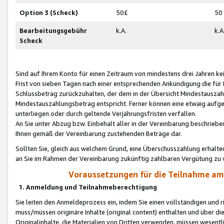
Option 3 (Scheck)
50£
50
Bearbeitungsgebühr
k.A.
k.A
Scheck
Sind auf Ihrem Konto für einen Zeitraum von mindestens drei Jahren kein
Frist von sieben Tagen nach einer entsprechenden Ankündigung die für
Schlussbetrag zurückzuhalten, der dem in der Übersicht Mindestausz
Mindestauszahlungsbetrag entspricht. Ferner können eine etwaig aufg
unterliegen oder durch geltende Verjährungsfristen verfallen.
An Sie unter Abzug bzw. Einbehalt aller in der Vereinbarung beschrieb
Ihnen gemäß der Vereinbarung zustehenden Beträge dar.
Sollten Sie, gleich aus welchem Grund, eine Überschusszahlung erhalte
an Sie im Rahmen der Vereinbarung zukünftig zahlbaren Vergütung zu 
Voraussetzungen für die Teilnahme a
1. Anmeldung und Teilnahmeberechtigung
Sie leiten den Anmeldeprozess ein, indem Sie einen vollständigen und 
muss/müssen originäre Inhalte (original content) enthalten und über d
Originalinhalte, die Materialien von Dritten verwenden, müssen wese