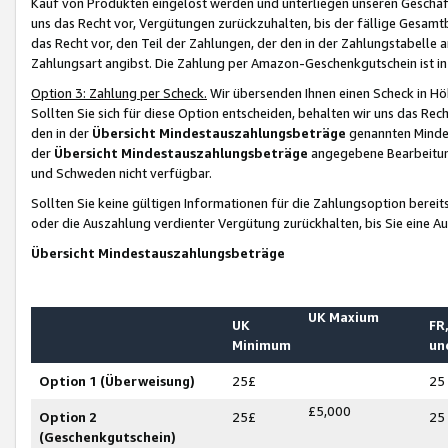
Kauf von Produkten eingelöst werden und unterliegen unseren Geschäf
uns das Recht vor, Vergütungen zurückzuhalten, bis der fällige Gesamt
das Recht vor, den Teil der Zahlungen, der den in der Zahlungstabelle 
Zahlungsart angibst. Die Zahlung per Amazon-Geschenkgutschein ist in
Option 3: Zahlung per Scheck.
Wir übersenden Ihnen einen Scheck in Höh
Sollten Sie sich für diese Option entscheiden, behalten wir uns das Rec
den in der
Übersicht Mindestauszahlungsbeträge
genannten Mindest
der
Übersicht Mindestauszahlungsbeträge
angegebene Bearbeitung
und Schweden nicht verfügbar.
Sollten Sie keine gültigen Informationen für die Zahlungsoption bereit
oder die Auszahlung verdienter Vergütung zurückhalten, bis Sie eine A
Übersicht Mindestauszahlungsbeträge
UK Maxium
UK
FR,
Minimum
un
Option 1 (Überweisung)
25£
25
£5,000
Option 2
25£
25
(Geschenkgutschein)