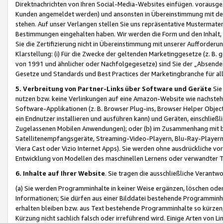
Direktnachrichten von Ihren Social-Media-Websites einfügen. vorausg
Kunden angemeldet werden) und ansonsten in Übereinstimmung mit der
stehen. Auf unser Verlangen stellen Sie uns repräsentative Mustermater
Bestimmungen eingehalten haben. Wir werden die Form und den Inhalt, di
Sie die Zertifizierung nicht in Übereinstimmung mit unserer Aufforderu
Klarstellung: (i) Für die Zwecke der geltenden Marketinggesetze (z. 
von 1991 und ähnlicher oder Nachfolgegesetze) sind Sie der „Absender“ j
Gesetze und Standards und Best Practices der Marketingbranche für 
5. Verbreitung von Partner-Links über Software und Geräte
Sie
nutzen bzw. keine Verlinkungen auf eine Amazon-Website wie nachsteh
Software-Applikationen (z. B. Browser Plug-ins, Browser Helper Objec
ein Endnutzer installieren und ausführen kann) und Geräten, einschlie
Zugelassenen Mobilen Anwendungen); oder (b) im Zusammenhang mit bzw.
Satellitenempfangsgeräte, Streaming-Video-Playern, Blu-Ray-Playern 
Viera Cast oder Vizio Internet Apps). Sie werden ohne ausdrückliche v
Entwicklung von Modellen des maschinellen Lernens oder verwandter 
6. Inhalte auf Ihrer Website
. Sie tragen die ausschließliche Verantwo
(a) Sie werden Programminhalte in keiner Weise ergänzen, löschen oder
Informationen; Sie dürfen aus einer Bilddatei bestehende Programminhal
erhalten bleiben bzw. aus Text bestehende Programminhalte so kürzen, 
Kürzung nicht sachlich falsch oder irreführend wird. Einige Arten von L