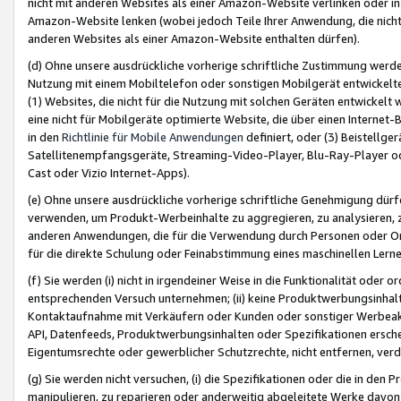
nicht mit anderen Websites als einer Amazon-Website verlinken oder i
Amazon-Website lenken (wobei jedoch Teile Ihrer Anwendung, die nich
anderen Websites als einer Amazon-Website enthalten dürfen).
(d) Ohne unsere ausdrückliche vorherige schriftliche Zustimmung werd
Nutzung mit einem Mobiltelefon oder sonstigen Mobilgerät entwickelt
(1) Websites, die nicht für die Nutzung mit solchen Geräten entwickelt
eine nicht für Mobilgeräte optimierte Website, die über einen Interne
in den
Richtlinie für Mobile Anwendungen
definiert, oder (3) Beistellge
Satellitenempfangsgeräte, Streaming-Video-Player, Blu-Ray-Player ode
Cast oder Vizio Internet-Apps).
(e) Ohne unsere ausdrückliche vorherige schriftliche Genehmigung dürfe
verwenden, um Produkt-Werbeinhalte zu aggregieren, zu analysieren, 
anderen Anwendungen, die für die Verwendung durch Personen oder Or
für die direkte Schulung oder Feinabstimmung eines maschinellen Lern
(f) Sie werden (i) nicht in irgendeiner Weise in die Funktionalität ode
entsprechenden Versuch unternehmen; (ii) keine Produktwerbungsinha
Kontaktaufnahme mit Verkäufern oder Kunden oder sonstiger Werbeaktiv
API, Datenfeeds, Produktwerbungsinhalten oder Spezifikationen erschei
Eigentumsrechte oder gewerblicher Schutzrechte, nicht entfernen, verd
(g) Sie werden nicht versuchen, (i) die Spezifikationen oder die in de
manipulieren, zu reparieren oder anderweitig abgeleitete Werke davon z