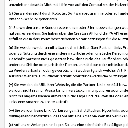
umzuleiten (einschließlich mit Hilfe von auf den Computern der Nutzer i
(s) Sie werden nicht durch Roboter, Softwareprogramme oder auf andere
Amazon-Website generieren.
(t) Sie werden unsere Kundenrezensionen oder Sternebewertungen wed
nutzen, es sei denn, Sie haben über die Creators API und die PA API e
erfüllen die in der Lizenz beschriebenen Voraussetzungen für die Nutzu
(u) Sie werden weder unmittelbar noch mittelbar über Partner-Links P
oder zu Nutzung durch eine andere natürliche oder juristische Person,
Geschäftspartnern nicht gestatten bzw. diese nicht dazu auffordern od
andere natürliche oder juristische Person, unmittelbar oder mittelbar
zu Wiederverkaufs- oder gewerblichen Zwecken (gleich welcher Art) 
auf Ihrer Website zum Wiederverkauf oder für gewerbliche Nutzungen 
(v) Sie werden die URL Ihrer Website, die die Partner-Links enthält b
werden, nicht in einer Weise tarnen, verstecken, manipulieren oder and
nicht mit angemessenem Aufwand in der Lage sind, die Website oder A
Links eine Amazon-Website aufruft.
(w) Sie werden keine Link-Verkürzungen, Schaltflächen, Hyperlinks ode
dahingehend hervorrufen, dass Sie auf eine Amazon-Website verlinken
(x) Auf unser Verlangen hin legen Sie uns eine schriftliche Bestätigung