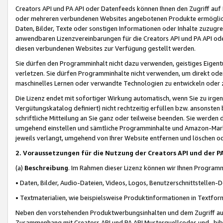
Creators API und PA API oder Datenfeeds können Ihnen den Zugriff auf D
oder mehreren verbundenen Websites angebotenen Produkte ermögliche
Daten, Bilder, Texte oder sonstigen Informationen oder Inhalte zuzugre
anwendbaren Lizenzvereinbarungen für die Creators API und PA API od
diesen verbundenen Websites zur Verfügung gestellt werden.
Sie dürfen den Programminhalt nicht dazu verwenden, geistiges Eigent
verletzen. Sie dürfen Programminhalte nicht verwenden, um direkt ode
maschinelles Lernen oder verwandte Technologien zu entwickeln oder zu
Die Lizenz endet mit sofortiger Wirkung automatisch, wenn Sie zu irg
Vergütungskatalog definiert) nicht rechtzeitig erfüllen bzw. ansonsten
schriftliche Mitteilung an Sie ganz oder teilweise beenden. Sie werden
umgehend einstellen und sämtliche Programminhalte und Amazon-Marke
jeweils verlangt, umgehend von Ihrer Website entfernen und löschen od
2. Voraussetzungen für die Nutzung der Creators API und der P
(a)
Beschreibung
. Im Rahmen dieser Lizenz können wir Ihnen Programmi
• Daten, Bilder, Audio-Dateien, Videos, Logos, Benutzerschnittstellen-
• Textmaterialien, wie beispielsweise Produktinformationen in Textfor
Neben den vorstehenden Produktwerbungsinhalten und dem Zugriff auf 
Zusammenhang mit Creators API und PA API Musterquellcodes und -bibli