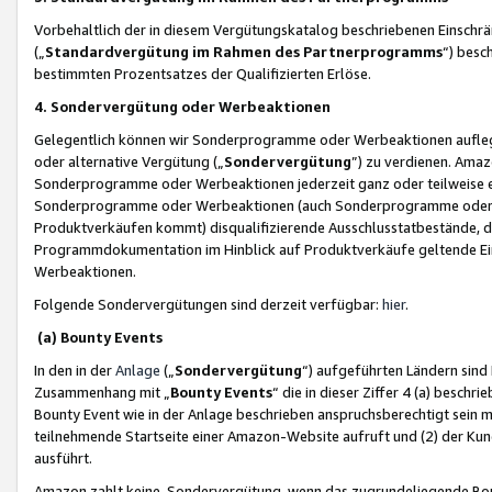
Vorbehaltlich der in diesem Vergütungskatalog beschriebenen Einschr
(„
Standardvergütung im Rahmen des Partnerprogramms
“) besc
bestimmten Prozentsatzes der Qualifizierten Erlöse.
4. Sondervergütung oder Werbeaktionen
Gelegentlich können wir Sonderprogramme oder Werbeaktionen auflegen,
oder alternative Vergütung („
Sondervergütung
”) zu verdienen. Amazo
Sonderprogramme oder Werbeaktionen jederzeit ganz oder teilweise einz
Sonderprogramme oder Werbeaktionen (auch Sonderprogramme oder We
Produktverkäufen kommt) disqualifizierende Ausschlusstatbestände, di
Programmdokumentation im Hinblick auf Produktverkäufe geltende E
Werbeaktionen.
Folgende Sondervergütungen sind derzeit verfügbar:
hier
.
(a) Bounty Events
In den in der
Anlage
(„
Sondervergütung
“) aufgeführten Ländern sind
Zusammenhang mit „
Bounty Events
“ die in dieser Ziffer 4 (a) besch
Bounty Event wie in der Anlage beschrieben anspruchsberechtigt sein mu
teilnehmende Startseite einer Amazon-Website aufruft und (2) der Kun
ausführt.
Amazon zahlt keine Sondervergütung, wenn das zugrundeliegende Boun