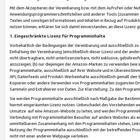
Mit dem Akzeptieren der Vereinbarung bzw. mit dem Aufrufen oder Nutz
Anwendungsprogrammierschnittstellen und anderer Tools (zusammen die
Texten und sonstigen Informationen und Inhalten in Bezug auf Produkte
nutzen können, erklären Sie sich damit einverstanden, an diese Lizenz 
1. Eingeschränkte Lizenz für Programminhalte
Vorbehaltlich der Bedingungen der Vereinbarung und ausschließlich z
Einhaltung der Vereinbarung (einschließlich dieser Lizenz und der ande
nicht übertragbare, nicht unterlizenzierbare, nicht exklusive, gebühren
anzuzeigen; (b) nur diejenigen der Amazon-Marken zu verwenden (wie in 
Programminhalte, ausschließlich auf Ihrer Website und in Übereinstimmu
API, Datenfeeds und Produkt-Werbeinhalte ausschließlich gemäß den Spe
Kopieren oder andere Verwenden von Programminhalten zugunsten Dri
Sammeln und Extrahieren von Daten. Zur Klarstellung: Zu den Program
Sie werden Programminhalte ausschließlich nach Maßgabe der Besti
hiermit eingeräumten Lizenz nutzen. Unbeschadet des Vorstehenden we
Umsätze auf eine Amazon-Website zu leiten, und werden Programminhal
Verbindung mit Programminhalten Besucher auf andere Websites als ein
unmittelbarem Zusammenhang mit den Programminhalten stehen, Links z
Nutzung der Programminhalte ausschließlich mit der betreffenden Pr
nicht mit einer anderen Webpage verlinken.