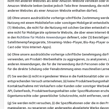
nicht mit anderen Websites als einer Amazon-Website verlinken oder i
Amazon-Website lenken (wobei jedoch Teile Ihrer Anwendung, die nich
anderen Websites als einer Amazon-Website enthalten dürfen).
(d) Ohne unsere ausdrückliche vorherige schriftliche Zustimmung werd
Nutzung mit einem Mobiltelefon oder sonstigen Mobilgerät entwickelt
(1) Websites, die nicht für die Nutzung mit solchen Geräten entwickelt
eine nicht für Mobilgeräte optimierte Website, die über einen Interne
in den
Richtlinie für Mobile Anwendungen
definiert, oder (3) Beistellge
Satellitenempfangsgeräte, Streaming-Video-Player, Blu-Ray-Player ode
Cast oder Vizio Internet-Apps).
(e) Ohne unsere ausdrückliche vorherige schriftliche Genehmigung dürfe
verwenden, um Produkt-Werbeinhalte zu aggregieren, zu analysieren, 
anderen Anwendungen, die für die Verwendung durch Personen oder Or
für die direkte Schulung oder Feinabstimmung eines maschinellen Lern
(f) Sie werden (i) nicht in irgendeiner Weise in die Funktionalität ode
entsprechenden Versuch unternehmen; (ii) keine Produktwerbungsinha
Kontaktaufnahme mit Verkäufern oder Kunden oder sonstiger Werbeaktiv
API, Datenfeeds, Produktwerbungsinhalten oder Spezifikationen erschei
Eigentumsrechte oder gewerblicher Schutzrechte, nicht entfernen, verd
(g) Sie werden nicht versuchen, (i) die Spezifikationen oder die in de
manipulieren, zu reparieren oder anderweitig abgeleitete Werke davon z