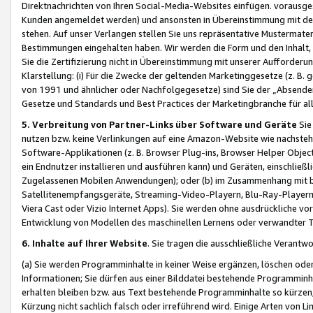
Direktnachrichten von Ihren Social-Media-Websites einfügen. vorausg
Kunden angemeldet werden) und ansonsten in Übereinstimmung mit der
stehen. Auf unser Verlangen stellen Sie uns repräsentative Mustermater
Bestimmungen eingehalten haben. Wir werden die Form und den Inhalt, di
Sie die Zertifizierung nicht in Übereinstimmung mit unserer Aufforderu
Klarstellung: (i) Für die Zwecke der geltenden Marketinggesetze (z. 
von 1991 und ähnlicher oder Nachfolgegesetze) sind Sie der „Absender“ j
Gesetze und Standards und Best Practices der Marketingbranche für 
5. Verbreitung von Partner-Links über Software und Geräte
Sie
nutzen bzw. keine Verlinkungen auf eine Amazon-Website wie nachsteh
Software-Applikationen (z. B. Browser Plug-ins, Browser Helper Objec
ein Endnutzer installieren und ausführen kann) und Geräten, einschlie
Zugelassenen Mobilen Anwendungen); oder (b) im Zusammenhang mit bzw.
Satellitenempfangsgeräte, Streaming-Video-Playern, Blu-Ray-Playern 
Viera Cast oder Vizio Internet Apps). Sie werden ohne ausdrückliche v
Entwicklung von Modellen des maschinellen Lernens oder verwandter 
6. Inhalte auf Ihrer Website
. Sie tragen die ausschließliche Verantwo
(a) Sie werden Programminhalte in keiner Weise ergänzen, löschen oder
Informationen; Sie dürfen aus einer Bilddatei bestehende Programminhal
erhalten bleiben bzw. aus Text bestehende Programminhalte so kürzen, 
Kürzung nicht sachlich falsch oder irreführend wird. Einige Arten von L