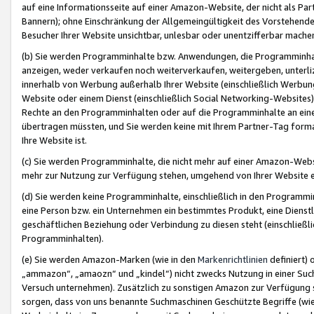
auf eine Informationsseite auf einer Amazon-Website, der nicht als Part
Bannern); ohne Einschränkung der Allgemeingültigkeit des Vorstehende
Besucher Ihrer Website unsichtbar, unlesbar oder unentzifferbar mache
(b) Sie werden Programminhalte bzw. Anwendungen, die Programminhalt
anzeigen, weder verkaufen noch weiterverkaufen, weitergeben, unterli
innerhalb von Werbung außerhalb Ihrer Website (einschließlich Werbun
Website oder einem Dienst (einschließlich Social Networking-Website
Rechte an den Programminhalten oder auf die Programminhalte an eine a
übertragen müssten, und Sie werden keine mit Ihrem Partner-Tag formati
Ihre Website ist.
(c) Sie werden Programminhalte, die nicht mehr auf einer Amazon-Websit
mehr zur Nutzung zur Verfügung stehen, umgehend von Ihrer Website e
(d) Sie werden keine Programminhalte, einschließlich in den Programmin
eine Person bzw. ein Unternehmen ein bestimmtes Produkt, eine Dienstle
geschäftlichen Beziehung oder Verbindung zu diesen steht (einschließli
Programminhalten).
(e) Sie werden Amazon-Marken (wie in den
Markenrichtlinien
definiert) 
„ammazon“, „amaozn“ und „kindel“) nicht zwecks Nutzung in einer Suc
Versuch unternehmen). Zusätzlich zu sonstigen Amazon zur Verfügung 
sorgen, dass von uns benannte Suchmaschinen Geschützte Begriffe (wie 