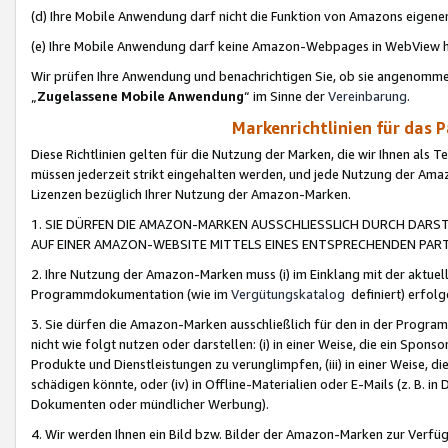
(d) Ihre Mobile Anwendung darf nicht die Funktion von Amazons eige
(e) Ihre Mobile Anwendung darf keine Amazon-Webpages in WebView 
Wir prüfen Ihre Anwendung und benachrichtigen Sie, ob sie angenomm
„
Zugelassene Mobile Anwendung
“ im Sinne der
Vereinbarung
.
Markenrichtlinien für das 
Diese Richtlinien gelten für die Nutzung der Marken, die wir Ihnen als 
müssen jederzeit strikt eingehalten werden, und jede Nutzung der Ama
Lizenzen bezüglich Ihrer Nutzung der Amazon-Marken.
1. SIE DÜRFEN DIE AMAZON-MARKEN AUSSCHLIESSLICH DURCH DARS
AUF EINER AMAZON-WEBSITE MITTELS EINES ENTSPRECHENDEN PART
2. Ihre Nutzung der Amazon-Marken muss (i) im Einklang mit der aktuells
Programmdokumentation (wie im
Vergütungskatalog
definiert) erfolg
3. Sie dürfen die Amazon-Marken ausschließlich für den in der Progr
nicht wie folgt nutzen oder darstellen: (i) in einer Weise, die ein Spo
Produkte und Dienstleistungen zu verunglimpfen, (iii) in einer Weise
schädigen könnte, oder (iv) in Offline-Materialien oder E-Mails (z. B.
Dokumenten oder mündlicher Werbung).
4. Wir werden Ihnen ein Bild bzw. Bilder der Amazon-Marken zur Verfüg