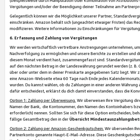
(beispielsweise durch Manipulation oder Kombination von Attributions-
Vergütungen und/oder der Beendigung deiner Teilnahme am Partnerp
Gelegentlich können wir die Möglichkeit unserer Partner, Standardv
einschränken. Amazon behält sich (ungeachtet etwaiger Fristen) das Re
modifizieren. Weitere Informationen zu Einschränkungen für Vergütung
6. Erfassung und Zahlung von Vergütungen
Wir werden wirtschaftlich vertretbare Anstrengungen unternehmen, um 
Nachverfolgung zu ermöglichen und unsere Berichte zu erstellen und di
diesem Monat verdient hast, zusammengefasst sind. Standardvergütung
auf den nächsten Betrag in der Landeswährung gerundet werden (z. B. C
über oder unter dem in deiner Preiskarte angegebenen Satz liegt. Wir
eine Amazon-Webseite etwa 60 Tage nach Ende jedes Kalendermonats, i
wurden. Du kannst wählen, ob du Zahlungen in einer anderen Währung
dafür entscheidest, erklärst du dich damit einverstanden, dass die K
Option 1: Zahlung per Überweisung.
Wir überweisen Ihre Vergütung dir
Namen der Bank, die Kontonummer, den Namen des Kontoinhabers bzw. a
erforderlich) nennen. Sollten Sie sich für diese Option entscheiden, be
fällige Gesamtbetrag den in der
Übersicht Mindestauszahlungsbet
Option 2: Zahlung per Amazon-Geschenkgutschein.
Wir übersenden Ihne
Partnerkonto genannte Haupt-E-Mail-Adresse. Diese Geschenkgutschei