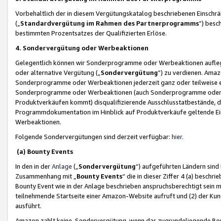
Vorbehaltlich der in diesem Vergütungskatalog beschriebenen Einschr
(„
Standardvergütung im Rahmen des Partnerprogramms
“) besc
bestimmten Prozentsatzes der Qualifizierten Erlöse.
4. Sondervergütung oder Werbeaktionen
Gelegentlich können wir Sonderprogramme oder Werbeaktionen auflegen,
oder alternative Vergütung („
Sondervergütung
”) zu verdienen. Amazo
Sonderprogramme oder Werbeaktionen jederzeit ganz oder teilweise einz
Sonderprogramme oder Werbeaktionen (auch Sonderprogramme oder We
Produktverkäufen kommt) disqualifizierende Ausschlusstatbestände, di
Programmdokumentation im Hinblick auf Produktverkäufe geltende E
Werbeaktionen.
Folgende Sondervergütungen sind derzeit verfügbar:
hier
.
(a) Bounty Events
In den in der
Anlage
(„
Sondervergütung
“) aufgeführten Ländern sind
Zusammenhang mit „
Bounty Events
“ die in dieser Ziffer 4 (a) besch
Bounty Event wie in der Anlage beschrieben anspruchsberechtigt sein mu
teilnehmende Startseite einer Amazon-Website aufruft und (2) der Kun
ausführt.
Amazon zahlt keine Sondervergütung, wenn das zugrundeliegende Boun