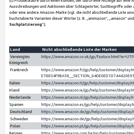
(c) Produktkäufe durch einen Kunden, der durch eine Anzeige auf eine 
Ausschreibungen und Auktionen über Schlagwörter, Suchbegriffe oder 
oder eine andere Amazon-Marke (vgl. die nicht abschließende Liste un
buchstabierte Varianten dieser Wörter (z. B. „ammazon“, „amaozn“ und „
Suchplatzierung
”);
Land
Nicht abschließende Liste der Marken
Vereinigtes
https://www.amazon.co.uk/gp/feature.html?ie=U
Königreich
Frankreich
https://www.amazon.fr/gp/help/customer/displa
E78834F9BA58__SECTION_64DE0ED1D744420E9
Italien
https://www.amazon.it/gp/help/customer/display
Irland
https://www.amazon.ie/gp/help/customer/displa
Niederlande
https://www.amazon.nl/gp/help/customer/display
Spanien
https://www.amazon.es/gp/help/customer/display
Deutschland
https://www.amazon.de/gp/help/customer/displa
Schweden
https://www.amazon.de/gp/help/customer/displa
Polen
https://www.amazon.pl/gp/help/customer/display
Belgien
https://www.amazon.com.be/gp/help/customer/d