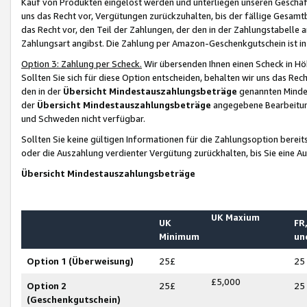
Kauf von Produkten eingelöst werden und unterliegen unseren Geschäf
uns das Recht vor, Vergütungen zurückzuhalten, bis der fällige Gesamt
das Recht vor, den Teil der Zahlungen, der den in der Zahlungstabelle 
Zahlungsart angibst. Die Zahlung per Amazon-Geschenkgutschein ist in
Option 3: Zahlung per Scheck.
Wir übersenden Ihnen einen Scheck in Höh
Sollten Sie sich für diese Option entscheiden, behalten wir uns das Rec
den in der
Übersicht Mindestauszahlungsbeträge
genannten Mindest
der
Übersicht Mindestauszahlungsbeträge
angegebene Bearbeitung
und Schweden nicht verfügbar.
Sollten Sie keine gültigen Informationen für die Zahlungsoption bereit
oder die Auszahlung verdienter Vergütung zurückhalten, bis Sie eine A
Übersicht Mindestauszahlungsbeträge
UK Maxium
UK
FR,
Minimum
un
Option 1 (Überweisung)
25£
25
£5,000
Option 2
25£
25
(Geschenkgutschein)