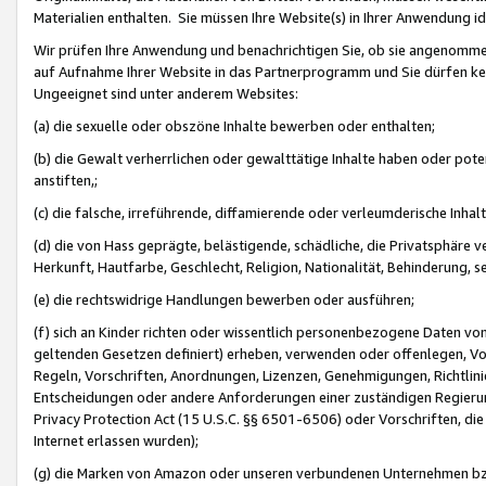
Materialien enthalten. Sie müssen Ihre Website(s) in Ihrer Anwendung ide
Wir prüfen Ihre Anwendung und benachrichtigen Sie, ob sie angenommen
auf Aufnahme Ihrer Website in das Partnerprogramm und Sie dürfen kei
Ungeeignet sind unter anderem Websites:
(a) die sexuelle oder obszöne Inhalte bewerben oder enthalten;
(b) die Gewalt verherrlichen oder gewalttätige Inhalte haben oder pot
anstiften,;
(c) die falsche, irreführende, diffamierende oder verleumderische Inha
(d) die von Hass geprägte, belästigende, schädliche, die Privatsphäre v
Herkunft, Hautfarbe, Geschlecht, Religion, Nationalität, Behinderung, 
(e) die rechtswidrige Handlungen bewerben oder ausführen;
(f) sich an Kinder richten oder wissentlich personenbezogene Daten vo
geltenden Gesetzen definiert) erheben, verwenden oder offenlegen, Vo
Regeln, Vorschriften, Anordnungen, Lizenzen, Genehmigungen, Richtlini
Entscheidungen oder andere Anforderungen einer zuständigen Regierung
Privacy Protection Act (15 U.S.C. §§ 6501-6506) oder Vorschriften, di
Internet erlassen wurden);
(g) die Marken von Amazon oder unseren verbundenen Unternehmen b