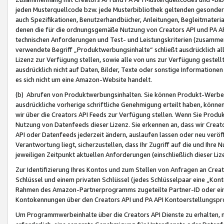
jeden Musterquellcode bzw. jede Musterbibliothek geltenden gesonder
auch Spezifikationen, Benutzerhandbücher, Anleitungen, Begleitmaterial
denen die für die ordnungsgemäße Nutzung von Creators API und PA A
technischen Anforderungen und Test- und Leistungskriterien (zusammen
verwendete Begriff „Produktwerbungsinhalte“ schließt ausdrücklich al
Lizenz zur Verfügung stellen, sowie alle von uns zur Verfügung gestel
ausdrücklich nicht auf Daten, Bilder, Texte oder sonstige Informatione
es sich nicht um eine Amazon-Website handelt.
(b) Abrufen von Produktwerbungsinhalten. Sie können Produkt-Werbein
ausdrückliche vorherige schriftliche Genehmigung erteilt haben, könn
wir über die Creators API Feeds zur Verfügung stellen. Wenn Sie Produk
Nutzung von Datenfeeds dieser Lizenz. Sie erkennen an, dass wir Creat
API oder Datenfeeds jederzeit ändern, auslaufen lassen oder neu veröffe
Verantwortung liegt, sicherzustellen, dass Ihr Zugriff auf die und Ihr
jeweiligen Zeitpunkt aktuellen Anforderungen (einschließlich dieser Liz
Zur Identifizierung Ihres Kontos und zum Stellen von Anfragen an Crea
Schlüssel und einem privaten Schlüssel (jedes Schlüsselpaar eine „Kon
Rahmen des Amazon-Partnerprogramms zugeteilte Partner-ID oder ein
Kontokennungen über den Creators API und PA API Kontoerstellungspro
Um Programmwerbeinhalte über die Creators API Dienste zu erhalten, m