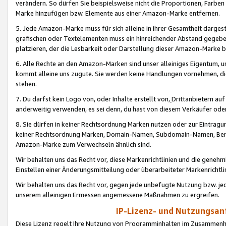
verändern. So dürfen Sie beispielsweise nicht die Proportionen, Farb
Marke hinzufügen bzw. Elemente aus einer Amazon-Marke entfernen.
5. Jede Amazon-Marke muss für sich alleine in ihrer Gesamtheit darge
grafischen oder Textelementen muss ein hinreichender Abstand gegebe
platzieren, der die Lesbarkeit oder Darstellung dieser Amazon-Marke b
6. Alle Rechte an den Amazon-Marken sind unser alleiniges Eigentum, 
kommt alleine uns zugute. Sie werden keine Handlungen vornehmen, 
stehen.
7. Du darfst kein Logo von, oder Inhalte erstellt von,
Drittanbietern au
anderweitig verwenden, es sei denn, du hast von diesem Verkäufer oder
8. Sie dürfen in keiner Rechtsordnung Marken nutzen oder zur Eintragu
keiner Rechtsordnung Marken, Domain-Namen, Subdomain-Namen, Benu
Amazon-Marke zum Verwechseln ähnlich sind.
Wir behalten uns das Recht vor, diese Markenrichtlinien und die gene
Einstellen einer Änderungsmitteilung oder überarbeiteter Markenricht
Wir behalten uns das Recht vor, gegen jede unbefugte Nutzung bzw. jede 
unserem alleinigen Ermessen angemessene Maßnahmen zu ergreifen.
IP-Lizenz- und Nutzungsan
Diese Lizenz regelt Ihre Nutzung von Programminhalten im Zusammen