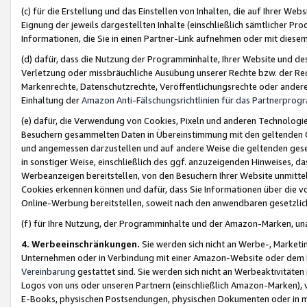
(c) für die Erstellung und das Einstellen von Inhalten, die auf Ihrer We
Eignung der jeweils dargestellten Inhalte (einschließlich sämtlicher 
Informationen, die Sie in einen Partner-Link aufnehmen oder mit diese
(d) dafür, dass die Nutzung der Programminhalte, Ihrer Website und des 
Verletzung oder missbräuchliche Ausübung unserer Rechte bzw. der Recht
Markenrechte, Datenschutzrechte, Veröffentlichungsrechte oder anderer
Einhaltung der
Amazon Anti-Fälschungsrichtlinien für das Partnerpro
(e) dafür, die Verwendung von Cookies, Pixeln und anderen Technologien
Besuchern gesammelten Daten in Übereinstimmung mit den geltenden Ge
und angemessen darzustellen und auf andere Weise die geltenden geset
in sonstiger Weise, einschließlich des ggf. anzuzeigenden Hinweises, d
Werbeanzeigen bereitstellen, von den Besuchern Ihrer Website unmitte
Cookies erkennen können und dafür, dass Sie Informationen über die v
Online-Werbung bereitstellen, soweit nach den anwendbaren gesetzlic
(f) für Ihre Nutzung, der Programminhalte und der Amazon-Marken, u
4. Werbeeinschränkungen.
Sie werden sich nicht an Werbe-, Market
Unternehmen oder in Verbindung mit einer Amazon-Website oder dem Pa
Vereinbarung
gestattet sind. Sie werden sich nicht an Werbeaktivitäten
Logos von uns oder unseren Partnern (einschließlich Amazon-Marken), 
E-Books, physischen Postsendungen, physischen Dokumenten oder in 