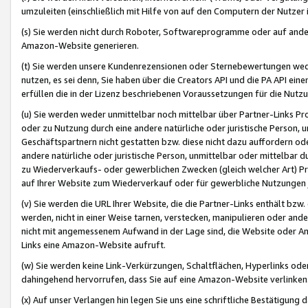
umzuleiten (einschließlich mit Hilfe von auf den Computern der Nutzer i
(s) Sie werden nicht durch Roboter, Softwareprogramme oder auf andere
Amazon-Website generieren.
(t) Sie werden unsere Kundenrezensionen oder Sternebewertungen wed
nutzen, es sei denn, Sie haben über die Creators API und die PA API e
erfüllen die in der Lizenz beschriebenen Voraussetzungen für die Nutzu
(u) Sie werden weder unmittelbar noch mittelbar über Partner-Links P
oder zu Nutzung durch eine andere natürliche oder juristische Person,
Geschäftspartnern nicht gestatten bzw. diese nicht dazu auffordern od
andere natürliche oder juristische Person, unmittelbar oder mittelbar
zu Wiederverkaufs- oder gewerblichen Zwecken (gleich welcher Art) 
auf Ihrer Website zum Wiederverkauf oder für gewerbliche Nutzungen 
(v) Sie werden die URL Ihrer Website, die die Partner-Links enthält b
werden, nicht in einer Weise tarnen, verstecken, manipulieren oder and
nicht mit angemessenem Aufwand in der Lage sind, die Website oder A
Links eine Amazon-Website aufruft.
(w) Sie werden keine Link-Verkürzungen, Schaltflächen, Hyperlinks ode
dahingehend hervorrufen, dass Sie auf eine Amazon-Website verlinken
(x) Auf unser Verlangen hin legen Sie uns eine schriftliche Bestätigung