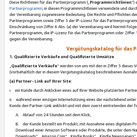
Diese Richtlinien für das Partnerprogramm („
Programmrichtlinien
“)
Partnerprogramm
; in diesen Programmrichtlinien verwendete und durch
der Vereinbarung zugewiesene Bedeutung. Die Rechte und Pflichten de
Partnerprogramm sowie Ziffer 3 der IP-Lizenz für das Partnerprogram
Einschränkung von Ziffer 6 Abs. (a) der Vereinbarung wird hiermit Fol
Partnerprogramm, die IP-Lizenz für das Partnerprogramm oder Ziffer 1
gegen die Vereinbarung.
Vergütungskatalog für das 
1. Qualifizierte Verkäufe und Qualifizierte Umsätze
„
Qualifizierte Verkäufe
“ werden von uns mit den in Ziffer 3 diese
(vorbehaltlich der in diesem Vergütungskatalog beschriebenen Ausnah
(a) Partner- Link auf Ihrer Site
:
i. ein Kunde durch Anklicken eines auf Ihrer Website platzierten Part
ii. während einer einzigen Internetsitzung eines der nachstehend unter (i)
Kunde den Partner-Link anklickt und mit dem zuerst eintretenden der f
A. Ablauf von 24 Stunden seit dem Klick,
B. der Kunde bestellt ein Produkt, mit Ausnahme eines digitalen P
Download einer Amazon Software oder Produkte, die unter dem N
Downloads“, „Amazon Coin“, „Kindle Books“, „Kindle Newspapers“, „