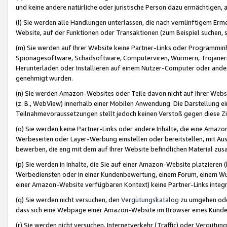
und keine andere natürliche oder juristische Person dazu ermächtigen, a
(l) Sie werden alle Handlungen unterlassen, die nach vernünftigem Erme
Website, auf der Funktionen oder Transaktionen (zum Beispiel suchen, s
(m) Sie werden auf Ihrer Website keine Partner-Links oder Programmin
Spionagesoftware, Schadsoftware, Computerviren, Würmern, Trojaner
Herunterladen oder Installieren auf einem Nutzer-Computer oder ande
genehmigt wurden.
(n) Sie werden Amazon-Websites oder Teile davon nicht auf Ihrer Websi
(z. B., WebView) innerhalb einer Mobilen Anwendung. Die Darstellung ein
Teilnahmevoraussetzungen stellt jedoch keinen Verstoß gegen diese Zif
(o) Sie werden keine Partner-Links oder andere Inhalte, die eine Am
Werbeseiten oder Layer-Werbung einstellen oder bereitstellen, mit Au
bewerben, die eng mit dem auf Ihrer Website befindlichen Material z
(p) Sie werden in Inhalte, die Sie auf einer Amazon-Website platzier
Werbediensten oder in einer Kundenbewertung, einem Forum, einem Wun
einer Amazon-Website verfügbaren Kontext) keine Partner-Links integr
(q) Sie werden nicht versuchen, den
Vergütungskatalog
zu umgehen oder
dass sich eine Webpage einer Amazon-Website im Browser eines Kunden 
(r) Sie werden nicht versuchen, Internetverkehr (Traffic) oder Vergü