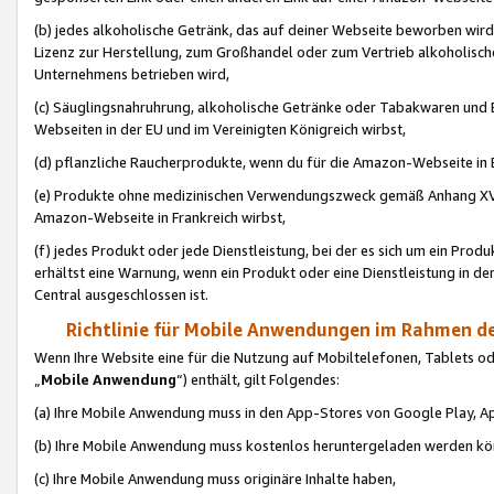
(b) jedes alkoholische Getränk, das auf deiner Webseite beworben wird
Lizenz zur Herstellung, zum Großhandel oder zum Vertrieb alkoholisch
Unternehmens betrieben wird,
(c) Säuglingsnahruhrung, alkoholische Getränke oder Tabakwaren und E
Webseiten in der EU und im Vereinigten Königreich wirbst,
(d) pflanzliche Raucherprodukte, wenn du für die Amazon-Webseite in B
(e) Produkte ohne medizinischen Verwendungszweck gemäß Anhang XVI 
Amazon-Webseite in Frankreich wirbst,
(f) jedes Produkt oder jede Dienstleistung, bei der es sich um ein Prod
erhältst eine Warnung, wenn ein Produkt oder eine Dienstleistung in de
Central ausgeschlossen ist.
Richtlinie für Mobile Anwendungen im Rahmen de
Wenn Ihre Website eine für die Nutzung auf Mobiltelefonen, Tablets 
„
Mobile Anwendung
“) enthält, gilt Folgendes:
(a) Ihre Mobile Anwendung muss in den App-Stores von Google Play, A
(b) Ihre Mobile Anwendung muss kostenlos heruntergeladen werden könn
(c) Ihre Mobile Anwendung muss originäre Inhalte haben,