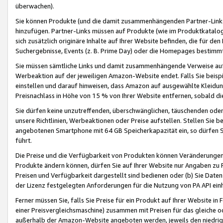
überwachen).
Sie können Produkte (und die damit zusammenhängenden Partner-Links)
hinzufügen. Partner-Links müssen auf Produkte (wie im Produktkatalog de
sich zusätzlich originäre Inhalte auf Ihrer Website befinden, die für 
Suchergebnisse, Events (z. B. Prime Day) oder die Homepages bestimmte
Sie müssen sämtliche Links und damit zusammenhängende Verweise auf z
Werbeaktion auf der jeweiligen Amazon-Website endet. Falls Sie beisp
einstellen und darauf hinweisen, dass Amazon auf ausgewählte Kleidun
Preisnachlass in Höhe von 15 % von Ihrer Website entfernen, sobald di
Sie dürfen keine unzutreffenden, überschwänglichen, täuschenden od
unsere Richtlinien, Werbeaktionen oder Preise aufstellen. Stellen Sie 
angebotenen Smartphone mit 64 GB Speicherkapazität ein, so dürfen S
führt.
Die Preise und die Verfügbarkeit von Produkten können Veränderungen 
Produkte ändern können, dürfen Sie auf Ihrer Website nur Angaben zu P
Preisen und Verfügbarkeit dargestellt sind bedienen oder (b) Sie Daten
der Lizenz festgelegten Anforderungen für die Nutzung von PA API einh
Ferner müssen Sie, falls Sie Preise für ein Produkt auf Ihrer Website in 
einer Preisvergleichsmaschine) zusammen mit Preisen für das gleiche o
außerhalb der Amazon-Website angeboten werden, jeweils den niedrigst