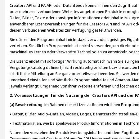
Creators API und PA API oder Datenfeeds können Ihnen den Zugriff auf D
oder mehreren verbundenen Websites angebotenen Produkte ermögliche
Daten, Bilder, Texte oder sonstigen Informationen oder Inhalte zuzugre
anwendbaren Lizenzvereinbarungen für die Creators API und PA API od
diesen verbundenen Websites zur Verfügung gestellt werden.
Sie dürfen den Programminhalt nicht dazu verwenden, geistiges Eigent
verletzen. Sie dürfen Programminhalte nicht verwenden, um direkt ode
maschinelles Lernen oder verwandte Technologien zu entwickeln oder zu
Die Lizenz endet mit sofortiger Wirkung automatisch, wenn Sie zu irg
Vergütungskatalog definiert) nicht rechtzeitig erfüllen bzw. ansonsten
schriftliche Mitteilung an Sie ganz oder teilweise beenden. Sie werden
umgehend einstellen und sämtliche Programminhalte und Amazon-Marke
jeweils verlangt, umgehend von Ihrer Website entfernen und löschen od
2. Voraussetzungen für die Nutzung der Creators API und der P
(a)
Beschreibung
. Im Rahmen dieser Lizenz können wir Ihnen Programmi
• Daten, Bilder, Audio-Dateien, Videos, Logos, Benutzerschnittstellen-
• Textmaterialien, wie beispielsweise Produktinformationen in Textfor
Neben den vorstehenden Produktwerbungsinhalten und dem Zugriff auf 
Zusammenhang mit Creators API und PA API Musterquellcodes und -bibli