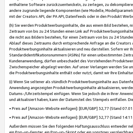
enthaltene Software zurückzuentwickeln, zu zerlegen, zu dekompilier
andere zugrunde liegende Komponenten (wie Modelle, Modellparameter
mit der Creators API, der PA API, Datenfeeds oder in den Produkt Werb
(h) Sie werden Produktwerbungsinhalte, die aus einem Bild bestehen, ni
Zeitraum von bis zu 24 Stunden einen Link auf Produktwerbungsinhalte
die nicht aus Bildern bestehen, für einen Zeitraum von bis zu 24 Stund
Ablauf dieses Zeitraums durch entsprechende Anfrage an die Creators 
Produktwerbungsinhalte aktualisieren und neu darstellen. Sofern wir Ih
Standardidentifikationsnummern (ASINs) für einen unbestimmten Zeitra
Kundenanwendung, dürfen unbeschadet des Vorstehenden Produktwerbu
Zwischenspeicher abgelegt werden. Auf unser Verlangen werden Sie un
die Produktwerbungsinhalte enthält oder nutzt, damit wir Ihre Einhalt
(i) Wenn Sie seltener als stündlich Produktwerbungsinhalte aus Datenfe
Anwendung angezeigten Produktwerbungsinhalte aktualisieren, werden 
Datums-/Uhrzeitstempel einfügen. Wenn Sie jedoch die in Ihrer Anwe
und aktualisiert haben, kann der Datumsteil des Stempels entfallen. Dies
• Preis auf [Amazon-Website einfügen]: [EUR/GBP] 32,77 (Stand 07.01.
• Preis auf [Amazon-Website einfügen]: [EUR/GBP] 32,77 (Stand 14:11 
Außerdem müssen Sie den folgenden Haftungsausschluss entweder neb
ein Pop-up-Fenster, ein Pop-up-Skript oder ein sonstiges vergleichba