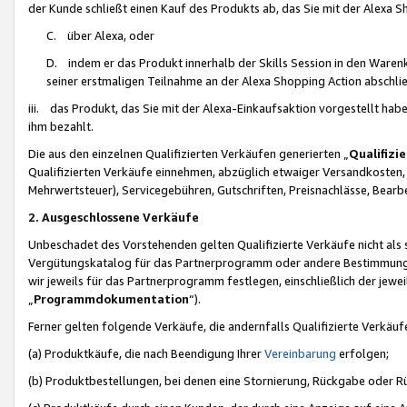
der Kunde schließt einen Kauf des Produkts ab, das Sie mit der Alexa 
C. über Alexa, oder
D. indem er das Produkt innerhalb der Skills Session in den Waren
seiner erstmaligen Teilnahme an der Alexa Shopping Action abschlie
iii. das Produkt, das Sie mit der Alexa-Einkaufsaktion vorgestellt ha
ihm bezahlt.
Die aus den einzelnen Qualifizierten Verkäufen generierten „
Qualifizi
Qualifizierten Verkäufe einnehmen, abzüglich etwaiger Versandkosten
Mehrwertsteuer), Servicegebühren, Gutschriften, Preisnachlässe, Bear
2. Ausgeschlossene Verkäufe
Unbeschadet des Vorstehenden gelten Qualifizierte Verkäufe nicht als
Vergütungskatalog für das Partnerprogramm oder andere Bestimmungen,
wir jeweils für das Partnerprogramm festlegen, einschließlich der jewe
„
Programmdokumentation
“).
Ferner gelten folgende Verkäufe, die andernfalls Qualifizierte Verkä
(a) Produktkäufe, die nach Beendigung Ihrer
Vereinbarung
erfolgen;
(b) Produktbestellungen, bei denen eine Stornierung, Rückgabe oder R