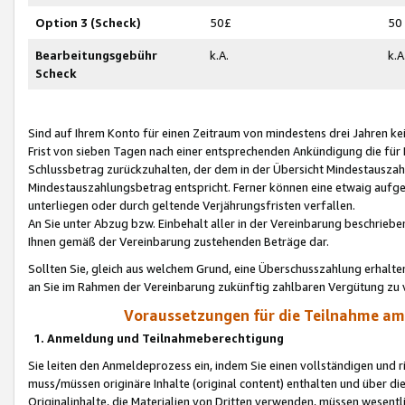
Option 3 (Scheck)
50£
50
Bearbeitungsgebühr
k.A.
k.A
Scheck
Sind auf Ihrem Konto für einen Zeitraum von mindestens drei Jahren kein
Frist von sieben Tagen nach einer entsprechenden Ankündigung die für
Schlussbetrag zurückzuhalten, der dem in der Übersicht Mindestausz
Mindestauszahlungsbetrag entspricht. Ferner können eine etwaig aufg
unterliegen oder durch geltende Verjährungsfristen verfallen.
An Sie unter Abzug bzw. Einbehalt aller in der Vereinbarung beschrieb
Ihnen gemäß der Vereinbarung zustehenden Beträge dar.
Sollten Sie, gleich aus welchem Grund, eine Überschusszahlung erhalte
an Sie im Rahmen der Vereinbarung zukünftig zahlbaren Vergütung zu 
Voraussetzungen für die Teilnahme a
1. Anmeldung und Teilnahmeberechtigung
Sie leiten den Anmeldeprozess ein, indem Sie einen vollständigen und 
muss/müssen originäre Inhalte (original content) enthalten und über d
Originalinhalte, die Materialien von Dritten verwenden, müssen wese