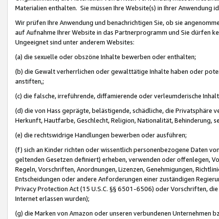
Materialien enthalten. Sie müssen Ihre Website(s) in Ihrer Anwendung ide
Wir prüfen Ihre Anwendung und benachrichtigen Sie, ob sie angenommen
auf Aufnahme Ihrer Website in das Partnerprogramm und Sie dürfen kei
Ungeeignet sind unter anderem Websites:
(a) die sexuelle oder obszöne Inhalte bewerben oder enthalten;
(b) die Gewalt verherrlichen oder gewalttätige Inhalte haben oder pot
anstiften,;
(c) die falsche, irreführende, diffamierende oder verleumderische Inha
(d) die von Hass geprägte, belästigende, schädliche, die Privatsphäre v
Herkunft, Hautfarbe, Geschlecht, Religion, Nationalität, Behinderung, 
(e) die rechtswidrige Handlungen bewerben oder ausführen;
(f) sich an Kinder richten oder wissentlich personenbezogene Daten vo
geltenden Gesetzen definiert) erheben, verwenden oder offenlegen, Vo
Regeln, Vorschriften, Anordnungen, Lizenzen, Genehmigungen, Richtlini
Entscheidungen oder andere Anforderungen einer zuständigen Regierung
Privacy Protection Act (15 U.S.C. §§ 6501-6506) oder Vorschriften, di
Internet erlassen wurden);
(g) die Marken von Amazon oder unseren verbundenen Unternehmen b