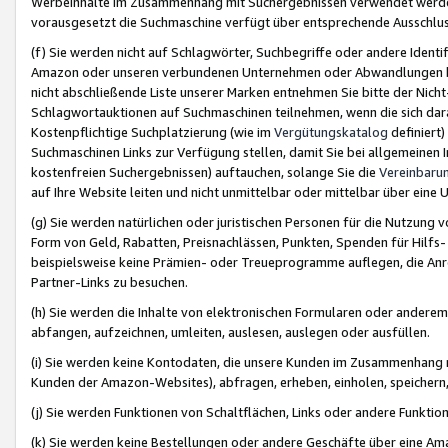
Werbeinhalte im Zusammenhang mit Suchergebnissen verwendet werden,
vorausgesetzt die Suchmaschine verfügt über entsprechende Ausschlu
(f) Sie werden nicht auf Schlagwörter, Suchbegriffe oder andere Ident
Amazon oder unseren verbundenen Unternehmen oder Abwandlungen bzw
nicht abschließende Liste unserer Marken entnehmen Sie bitte der Nich
Schlagwortauktionen auf Suchmaschinen teilnehmen, wenn die sich da
Kostenpflichtige Suchplatzierung (wie im
Vergütungskatalog
definiert
Suchmaschinen Links zur Verfügung stellen, damit Sie bei allgemeinen I
kostenfreien Suchergebnissen) auftauchen, solange Sie die
Vereinbaru
auf Ihre Website leiten und nicht unmittelbar oder mittelbar über eine
(g) Sie werden natürlichen oder juristischen Personen für die Nutzung 
Form von Geld, Rabatten, Preisnachlässen, Punkten, Spenden für Hilfs
beispielsweise keine Prämien- oder Treueprogramme auflegen, die Anrei
Partner-Links zu besuchen.
(h) Sie werden die Inhalte von elektronischen Formularen oder anderem M
abfangen, aufzeichnen, umleiten, auslesen, auslegen oder ausfüllen.
(i) Sie werden keine Kontodaten, die unsere Kunden im Zusammenhang 
Kunden der Amazon-Websites), abfragen, erheben, einholen, speichern,
(j) Sie werden Funktionen von Schaltflächen, Links oder andere Funkti
(k) Sie werden keine Bestellungen oder andere Geschäfte über eine Ama