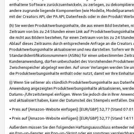
enthaltene Software zurückzuentwickeln, zu zerlegen, zu dekompilier
andere zugrunde liegende Komponenten (wie Modelle, Modellparameter
mit der Creators API, der PA API, Datenfeeds oder in den Produkt Werb
(h) Sie werden Produktwerbungsinhalte, die aus einem Bild bestehen, ni
Zeitraum von bis zu 24 Stunden einen Link auf Produktwerbungsinhalte
die nicht aus Bildern bestehen, für einen Zeitraum von bis zu 24 Stund
Ablauf dieses Zeitraums durch entsprechende Anfrage an die Creators 
Produktwerbungsinhalte aktualisieren und neu darstellen. Sofern wir Ih
Standardidentifikationsnummern (ASINs) für einen unbestimmten Zeitra
Kundenanwendung, dürfen unbeschadet des Vorstehenden Produktwerbu
Zwischenspeicher abgelegt werden. Auf unser Verlangen werden Sie un
die Produktwerbungsinhalte enthält oder nutzt, damit wir Ihre Einhalt
(i) Wenn Sie seltener als stündlich Produktwerbungsinhalte aus Datenfe
Anwendung angezeigten Produktwerbungsinhalte aktualisieren, werden 
Datums-/Uhrzeitstempel einfügen. Wenn Sie jedoch die in Ihrer Anwe
und aktualisiert haben, kann der Datumsteil des Stempels entfallen. Dies
• Preis auf [Amazon-Website einfügen]: [EUR/GBP] 32,77 (Stand 07.01.
• Preis auf [Amazon-Website einfügen]: [EUR/GBP] 32,77 (Stand 14:11 
Außerdem müssen Sie den folgenden Haftungsausschluss entweder neb
ein Pop-up-Fenster, ein Pop-up-Skript oder ein sonstiges vergleichba