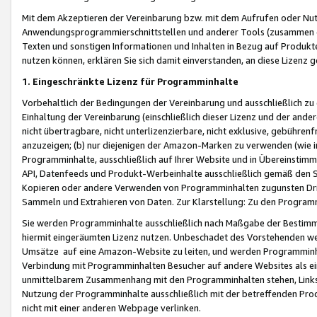
Mit dem Akzeptieren der Vereinbarung bzw. mit dem Aufrufen oder Nutz
Anwendungsprogrammierschnittstellen und anderer Tools (zusammen die
Texten und sonstigen Informationen und Inhalten in Bezug auf Produkte
nutzen können, erklären Sie sich damit einverstanden, an diese Lizenz 
1. Eingeschränkte Lizenz für Programminhalte
Vorbehaltlich der Bedingungen der Vereinbarung und ausschließlich z
Einhaltung der Vereinbarung (einschließlich dieser Lizenz und der ande
nicht übertragbare, nicht unterlizenzierbare, nicht exklusive, gebühren
anzuzeigen; (b) nur diejenigen der Amazon-Marken zu verwenden (wie in 
Programminhalte, ausschließlich auf Ihrer Website und in Übereinstimmu
API, Datenfeeds und Produkt-Werbeinhalte ausschließlich gemäß den Spe
Kopieren oder andere Verwenden von Programminhalten zugunsten Dri
Sammeln und Extrahieren von Daten. Zur Klarstellung: Zu den Program
Sie werden Programminhalte ausschließlich nach Maßgabe der Besti
hiermit eingeräumten Lizenz nutzen. Unbeschadet des Vorstehenden we
Umsätze auf eine Amazon-Website zu leiten, und werden Programminhal
Verbindung mit Programminhalten Besucher auf andere Websites als ein
unmittelbarem Zusammenhang mit den Programminhalten stehen, Links z
Nutzung der Programminhalte ausschließlich mit der betreffenden Pr
nicht mit einer anderen Webpage verlinken.