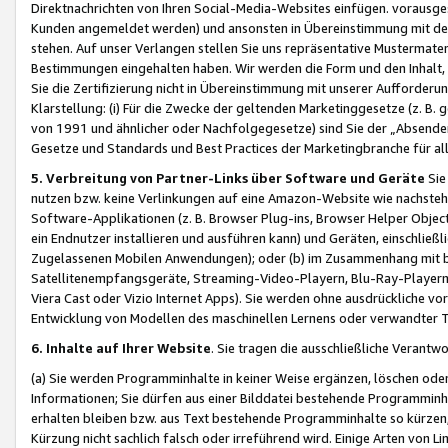
Direktnachrichten von Ihren Social-Media-Websites einfügen. vorausg
Kunden angemeldet werden) und ansonsten in Übereinstimmung mit der
stehen. Auf unser Verlangen stellen Sie uns repräsentative Mustermater
Bestimmungen eingehalten haben. Wir werden die Form und den Inhalt, di
Sie die Zertifizierung nicht in Übereinstimmung mit unserer Aufforderu
Klarstellung: (i) Für die Zwecke der geltenden Marketinggesetze (z. 
von 1991 und ähnlicher oder Nachfolgegesetze) sind Sie der „Absender“ j
Gesetze und Standards und Best Practices der Marketingbranche für 
5. Verbreitung von Partner-Links über Software und Geräte
Sie
nutzen bzw. keine Verlinkungen auf eine Amazon-Website wie nachsteh
Software-Applikationen (z. B. Browser Plug-ins, Browser Helper Objec
ein Endnutzer installieren und ausführen kann) und Geräten, einschlie
Zugelassenen Mobilen Anwendungen); oder (b) im Zusammenhang mit bzw.
Satellitenempfangsgeräte, Streaming-Video-Playern, Blu-Ray-Playern 
Viera Cast oder Vizio Internet Apps). Sie werden ohne ausdrückliche v
Entwicklung von Modellen des maschinellen Lernens oder verwandter 
6. Inhalte auf Ihrer Website
. Sie tragen die ausschließliche Verantwo
(a) Sie werden Programminhalte in keiner Weise ergänzen, löschen oder
Informationen; Sie dürfen aus einer Bilddatei bestehende Programminhal
erhalten bleiben bzw. aus Text bestehende Programminhalte so kürzen, 
Kürzung nicht sachlich falsch oder irreführend wird. Einige Arten von L