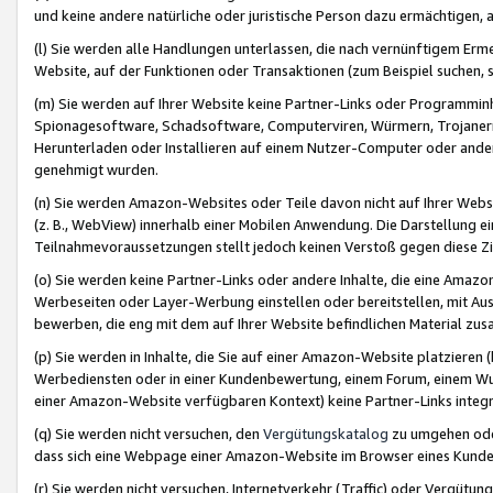
und keine andere natürliche oder juristische Person dazu ermächtigen, a
(l) Sie werden alle Handlungen unterlassen, die nach vernünftigem Erme
Website, auf der Funktionen oder Transaktionen (zum Beispiel suchen, s
(m) Sie werden auf Ihrer Website keine Partner-Links oder Programmin
Spionagesoftware, Schadsoftware, Computerviren, Würmern, Trojaner
Herunterladen oder Installieren auf einem Nutzer-Computer oder ande
genehmigt wurden.
(n) Sie werden Amazon-Websites oder Teile davon nicht auf Ihrer Websi
(z. B., WebView) innerhalb einer Mobilen Anwendung. Die Darstellung ein
Teilnahmevoraussetzungen stellt jedoch keinen Verstoß gegen diese Zif
(o) Sie werden keine Partner-Links oder andere Inhalte, die eine Am
Werbeseiten oder Layer-Werbung einstellen oder bereitstellen, mit Au
bewerben, die eng mit dem auf Ihrer Website befindlichen Material z
(p) Sie werden in Inhalte, die Sie auf einer Amazon-Website platzier
Werbediensten oder in einer Kundenbewertung, einem Forum, einem Wun
einer Amazon-Website verfügbaren Kontext) keine Partner-Links integr
(q) Sie werden nicht versuchen, den
Vergütungskatalog
zu umgehen oder
dass sich eine Webpage einer Amazon-Website im Browser eines Kunden 
(r) Sie werden nicht versuchen, Internetverkehr (Traffic) oder Vergü