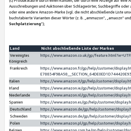
(c) Produktkäufe durch einen Kunden, der durch eine Anzeige auf eine 
Ausschreibungen und Auktionen über Schlagwörter, Suchbegriffe oder 
oder eine andere Amazon-Marke (vgl. die nicht abschließende Liste un
buchstabierte Varianten dieser Wörter (z. B. „ammazon“, „amaozn“ und „
Suchplatzierung
”);
Land
Nicht abschließende Liste der Marken
Vereinigtes
https://www.amazon.co.uk/gp/feature.html?ie=U
Königreich
Frankreich
https://www.amazon.fr/gp/help/customer/displa
E78834F9BA58__SECTION_64DE0ED1D744420E9
Italien
https://www.amazon.it/gp/help/customer/display
Irland
https://www.amazon.ie/gp/help/customer/displa
Niederlande
https://www.amazon.nl/gp/help/customer/display
Spanien
https://www.amazon.es/gp/help/customer/display
Deutschland
https://www.amazon.de/gp/help/customer/displa
Schweden
https://www.amazon.de/gp/help/customer/displa
Polen
https://www.amazon.pl/gp/help/customer/display
Belgien
https://www.amazon.com.be/gp/help/customer/d