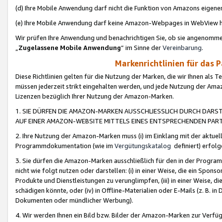
(d) Ihre Mobile Anwendung darf nicht die Funktion von Amazons eige
(e) Ihre Mobile Anwendung darf keine Amazon-Webpages in WebView 
Wir prüfen Ihre Anwendung und benachrichtigen Sie, ob sie angenomm
„
Zugelassene Mobile Anwendung
“ im Sinne der
Vereinbarung
.
Markenrichtlinien für das 
Diese Richtlinien gelten für die Nutzung der Marken, die wir Ihnen als 
müssen jederzeit strikt eingehalten werden, und jede Nutzung der Ama
Lizenzen bezüglich Ihrer Nutzung der Amazon-Marken.
1. SIE DÜRFEN DIE AMAZON-MARKEN AUSSCHLIESSLICH DURCH DARS
AUF EINER AMAZON-WEBSITE MITTELS EINES ENTSPRECHENDEN PART
2. Ihre Nutzung der Amazon-Marken muss (i) im Einklang mit der aktuells
Programmdokumentation (wie im
Vergütungskatalog
definiert) erfolg
3. Sie dürfen die Amazon-Marken ausschließlich für den in der Progr
nicht wie folgt nutzen oder darstellen: (i) in einer Weise, die ein Spo
Produkte und Dienstleistungen zu verunglimpfen, (iii) in einer Weise
schädigen könnte, oder (iv) in Offline-Materialien oder E-Mails (z. B.
Dokumenten oder mündlicher Werbung).
4. Wir werden Ihnen ein Bild bzw. Bilder der Amazon-Marken zur Verfüg