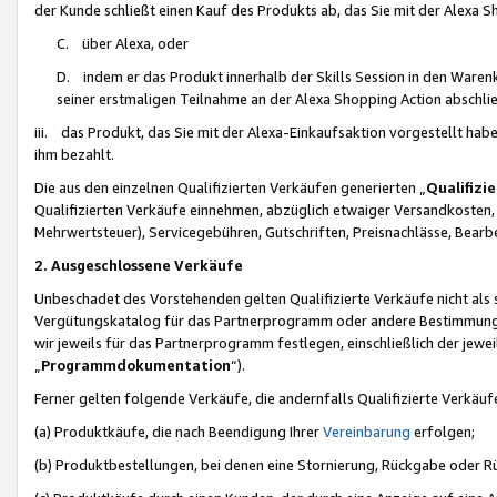
der Kunde schließt einen Kauf des Produkts ab, das Sie mit der Alexa 
C. über Alexa, oder
D. indem er das Produkt innerhalb der Skills Session in den Waren
seiner erstmaligen Teilnahme an der Alexa Shopping Action abschlie
iii. das Produkt, das Sie mit der Alexa-Einkaufsaktion vorgestellt ha
ihm bezahlt.
Die aus den einzelnen Qualifizierten Verkäufen generierten „
Qualifizi
Qualifizierten Verkäufe einnehmen, abzüglich etwaiger Versandkosten
Mehrwertsteuer), Servicegebühren, Gutschriften, Preisnachlässe, Bear
2. Ausgeschlossene Verkäufe
Unbeschadet des Vorstehenden gelten Qualifizierte Verkäufe nicht als
Vergütungskatalog für das Partnerprogramm oder andere Bestimmungen,
wir jeweils für das Partnerprogramm festlegen, einschließlich der jewe
„
Programmdokumentation
“).
Ferner gelten folgende Verkäufe, die andernfalls Qualifizierte Verkä
(a) Produktkäufe, die nach Beendigung Ihrer
Vereinbarung
erfolgen;
(b) Produktbestellungen, bei denen eine Stornierung, Rückgabe oder R