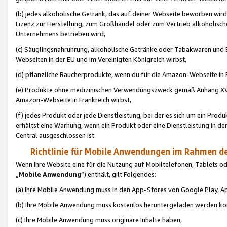
(b) jedes alkoholische Getränk, das auf deiner Webseite beworben wird
Lizenz zur Herstellung, zum Großhandel oder zum Vertrieb alkoholisch
Unternehmens betrieben wird,
(c) Säuglingsnahruhrung, alkoholische Getränke oder Tabakwaren und E
Webseiten in der EU und im Vereinigten Königreich wirbst,
(d) pflanzliche Raucherprodukte, wenn du für die Amazon-Webseite in B
(e) Produkte ohne medizinischen Verwendungszweck gemäß Anhang XVI 
Amazon-Webseite in Frankreich wirbst,
(f) jedes Produkt oder jede Dienstleistung, bei der es sich um ein Prod
erhältst eine Warnung, wenn ein Produkt oder eine Dienstleistung in de
Central ausgeschlossen ist.
Richtlinie für Mobile Anwendungen im Rahmen de
Wenn Ihre Website eine für die Nutzung auf Mobiltelefonen, Tablets 
„
Mobile Anwendung
“) enthält, gilt Folgendes:
(a) Ihre Mobile Anwendung muss in den App-Stores von Google Play, A
(b) Ihre Mobile Anwendung muss kostenlos heruntergeladen werden könn
(c) Ihre Mobile Anwendung muss originäre Inhalte haben,