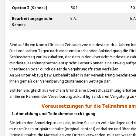
Option 3 (Scheck)
50£
50
Bearbeitungsgebühr
k.A.
k.A
Scheck
Sind auf Ihrem Konto für einen Zeitraum von mindestens drei Jahren kein
Frist von sieben Tagen nach einer entsprechenden Ankündigung die für
Schlussbetrag zurückzuhalten, der dem in der Übersicht Mindestausz
Mindestauszahlungsbetrag entspricht. Ferner können eine etwaig aufg
unterliegen oder durch geltende Verjährungsfristen verfallen.
An Sie unter Abzug bzw. Einbehalt aller in der Vereinbarung beschrieb
Ihnen gemäß der Vereinbarung zustehenden Beträge dar.
Sollten Sie, gleich aus welchem Grund, eine Überschusszahlung erhalte
an Sie im Rahmen der Vereinbarung zukünftig zahlbaren Vergütung zu 
Voraussetzungen für die Teilnahme a
1. Anmeldung und Teilnahmeberechtigung
Sie leiten den Anmeldeprozess ein, indem Sie einen vollständigen und 
muss/müssen originäre Inhalte (original content) enthalten und über d
Originalinhalte, die Materialien von Dritten verwenden, müssen wese