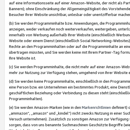
auf eine Informationsseite auf einer Amazon-Website, der nicht als Part
Bannern); ohne Einschränkung der Allgemeingültigkeit des Vorstehende
Besucher Ihrer Website unsichtbar, unlesbar oder unentzifferbar mache
(b) Sie werden Programminhalte bzw. Anwendungen, die Programminhalt
anzeigen, weder verkaufen noch weiterverkaufen, weitergeben, unterli
innerhalb von Werbung außerhalb Ihrer Website (einschließlich Werbun
Website oder einem Dienst (einschließlich Social Networking-Website
Rechte an den Programminhalten oder auf die Programminhalte an eine a
übertragen müssten, und Sie werden keine mit Ihrem Partner-Tag formati
Ihre Website ist.
(c) Sie werden Programminhalte, die nicht mehr auf einer Amazon-Websit
mehr zur Nutzung zur Verfügung stehen, umgehend von Ihrer Website e
(d) Sie werden keine Programminhalte, einschließlich in den Programmin
eine Person bzw. ein Unternehmen ein bestimmtes Produkt, eine Dienstle
geschäftlichen Beziehung oder Verbindung zu diesen steht (einschließli
Programminhalten).
(e) Sie werden Amazon-Marken (wie in den
Markenrichtlinien
definiert) 
„ammazon“, „amaozn“ und „kindel“) nicht zwecks Nutzung in einer Suc
Versuch unternehmen). Zusätzlich zu sonstigen Amazon zur Verfügung 
sorgen, dass von uns benannte Suchmaschinen Geschützte Begriffe (wie 