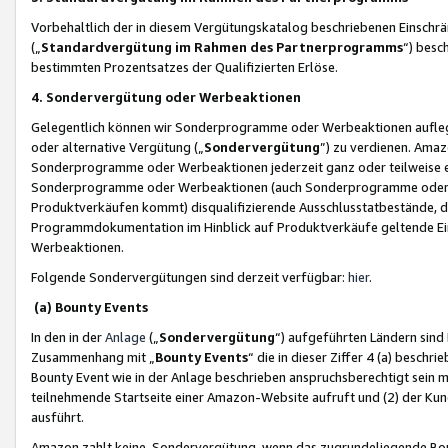
Vorbehaltlich der in diesem Vergütungskatalog beschriebenen Einschr
(„
Standardvergütung im Rahmen des Partnerprogramms
“) besc
bestimmten Prozentsatzes der Qualifizierten Erlöse.
4. Sondervergütung oder Werbeaktionen
Gelegentlich können wir Sonderprogramme oder Werbeaktionen auflegen,
oder alternative Vergütung („
Sondervergütung
”) zu verdienen. Amazo
Sonderprogramme oder Werbeaktionen jederzeit ganz oder teilweise einz
Sonderprogramme oder Werbeaktionen (auch Sonderprogramme oder We
Produktverkäufen kommt) disqualifizierende Ausschlusstatbestände, di
Programmdokumentation im Hinblick auf Produktverkäufe geltende E
Werbeaktionen.
Folgende Sondervergütungen sind derzeit verfügbar:
hier
.
(a) Bounty Events
In den in der
Anlage
(„
Sondervergütung
“) aufgeführten Ländern sind
Zusammenhang mit „
Bounty Events
“ die in dieser Ziffer 4 (a) besch
Bounty Event wie in der Anlage beschrieben anspruchsberechtigt sein mu
teilnehmende Startseite einer Amazon-Website aufruft und (2) der Kun
ausführt.
Amazon zahlt keine Sondervergütung, wenn das zugrundeliegende Boun