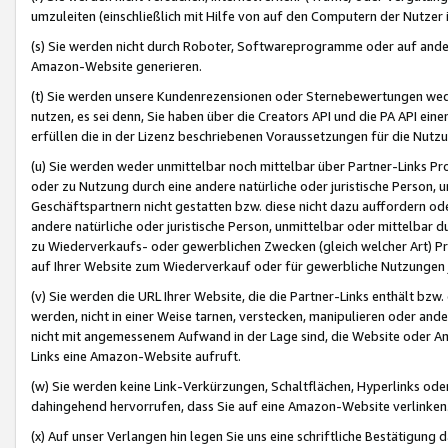
umzuleiten (einschließlich mit Hilfe von auf den Computern der Nutzer i
(s) Sie werden nicht durch Roboter, Softwareprogramme oder auf andere
Amazon-Website generieren.
(t) Sie werden unsere Kundenrezensionen oder Sternebewertungen wed
nutzen, es sei denn, Sie haben über die Creators API und die PA API e
erfüllen die in der Lizenz beschriebenen Voraussetzungen für die Nutzu
(u) Sie werden weder unmittelbar noch mittelbar über Partner-Links P
oder zu Nutzung durch eine andere natürliche oder juristische Person,
Geschäftspartnern nicht gestatten bzw. diese nicht dazu auffordern od
andere natürliche oder juristische Person, unmittelbar oder mittelbar
zu Wiederverkaufs- oder gewerblichen Zwecken (gleich welcher Art) 
auf Ihrer Website zum Wiederverkauf oder für gewerbliche Nutzungen 
(v) Sie werden die URL Ihrer Website, die die Partner-Links enthält b
werden, nicht in einer Weise tarnen, verstecken, manipulieren oder and
nicht mit angemessenem Aufwand in der Lage sind, die Website oder A
Links eine Amazon-Website aufruft.
(w) Sie werden keine Link-Verkürzungen, Schaltflächen, Hyperlinks ode
dahingehend hervorrufen, dass Sie auf eine Amazon-Website verlinken
(x) Auf unser Verlangen hin legen Sie uns eine schriftliche Bestätigung