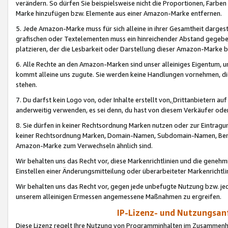
verändern. So dürfen Sie beispielsweise nicht die Proportionen, Farb
Marke hinzufügen bzw. Elemente aus einer Amazon-Marke entfernen.
5. Jede Amazon-Marke muss für sich alleine in ihrer Gesamtheit darge
grafischen oder Textelementen muss ein hinreichender Abstand gegebe
platzieren, der die Lesbarkeit oder Darstellung dieser Amazon-Marke b
6. Alle Rechte an den Amazon-Marken sind unser alleiniges Eigentum, 
kommt alleine uns zugute. Sie werden keine Handlungen vornehmen, 
stehen.
7. Du darfst kein Logo von, oder Inhalte erstellt von,
Drittanbietern au
anderweitig verwenden, es sei denn, du hast von diesem Verkäufer oder
8. Sie dürfen in keiner Rechtsordnung Marken nutzen oder zur Eintragu
keiner Rechtsordnung Marken, Domain-Namen, Subdomain-Namen, Benu
Amazon-Marke zum Verwechseln ähnlich sind.
Wir behalten uns das Recht vor, diese Markenrichtlinien und die gene
Einstellen einer Änderungsmitteilung oder überarbeiteter Markenricht
Wir behalten uns das Recht vor, gegen jede unbefugte Nutzung bzw. jede 
unserem alleinigen Ermessen angemessene Maßnahmen zu ergreifen.
IP-Lizenz- und Nutzungsan
Diese Lizenz regelt Ihre Nutzung von Programminhalten im Zusammen