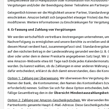
(beispielsweise durch Manipulation oder Kombination von Attributions-
Vergütungen und/oder der Beendigung deiner Teilnahme am Partnerp
Gelegentlich können wir die Möglichkeit unserer Partner, Standardv
einschränken. Amazon behält sich (ungeachtet etwaiger Fristen) das Re
modifizieren. Weitere Informationen zu Einschränkungen für Vergütung
6. Erfassung und Zahlung von Vergütungen
Wir werden wirtschaftlich vertretbare Anstrengungen unternehmen, um 
Nachverfolgung zu ermöglichen und unsere Berichte zu erstellen und di
diesem Monat verdient hast, zusammengefasst sind. Standardvergütung
auf den nächsten Betrag in der Landeswährung gerundet werden (z. B. C
über oder unter dem in deiner Preiskarte angegebenen Satz liegt. Wir
eine Amazon-Webseite etwa 60 Tage nach Ende jedes Kalendermonats, i
wurden. Du kannst wählen, ob du Zahlungen in einer anderen Währung
dafür entscheidest, erklärst du dich damit einverstanden, dass die K
Option 1: Zahlung per Überweisung.
Wir überweisen Ihre Vergütung dir
Namen der Bank, die Kontonummer, den Namen des Kontoinhabers bzw. a
erforderlich) nennen. Sollten Sie sich für diese Option entscheiden, be
fällige Gesamtbetrag den in der
Übersicht Mindestauszahlungsbet
Option 2: Zahlung per Amazon-Geschenkgutschein.
Wir übersenden Ihne
Partnerkonto genannte Haupt-E-Mail-Adresse. Diese Geschenkgutschei