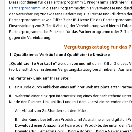
Diese Richtlinien für das Partnerprogramm („
Programmrichtlinien
“)
Partnerprogramm
; in diesen Programmrichtlinien verwendete und durch
der Vereinbarung zugewiesene Bedeutung. Die Rechte und Pflichten de
Partnerprogramm sowie Ziffer 3 der IP-Lizenz für das Partnerprogram
Einschränkung von Ziffer 6 Abs. (a) der Vereinbarung wird hiermit Fol
Partnerprogramm, die IP-Lizenz für das Partnerprogramm oder Ziffer 1
gegen die Vereinbarung.
Vergütungskatalog für das 
1. Qualifizierte Verkäufe und Qualifizierte Umsätze
„
Qualifizierte Verkäufe
“ werden von uns mit den in Ziffer 3 diese
(vorbehaltlich der in diesem Vergütungskatalog beschriebenen Ausnah
(a) Partner- Link auf Ihrer Site
:
i. ein Kunde durch Anklicken eines auf Ihrer Website platzierten Part
ii. während einer einzigen Internetsitzung eines der nachstehend unter (i)
Kunde den Partner-Link anklickt und mit dem zuerst eintretenden der f
A. Ablauf von 24 Stunden seit dem Klick,
B. der Kunde bestellt ein Produkt, mit Ausnahme eines digitalen P
Download einer Amazon Software oder Produkte, die unter dem N
Downloads“, „Amazon Coin“, „Kindle Books“, „Kindle Newspapers“, „