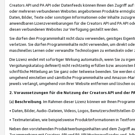
Creators API und PA API oder Datenfeeds können Ihnen den Zugriff auf D
oder mehreren verbundenen Websites angebotenen Produkte ermögliche
Daten, Bilder, Texte oder sonstigen Informationen oder Inhalte zuzugre
anwendbaren Lizenzvereinbarungen für die Creators API und PA API od
diesen verbundenen Websites zur Verfügung gestellt werden.
Sie dürfen den Programminhalt nicht dazu verwenden, geistiges Eigent
verletzen. Sie dürfen Programminhalte nicht verwenden, um direkt ode
maschinelles Lernen oder verwandte Technologien zu entwickeln oder zu
Die Lizenz endet mit sofortiger Wirkung automatisch, wenn Sie zu irg
Vergütungskatalog definiert) nicht rechtzeitig erfüllen bzw. ansonsten
schriftliche Mitteilung an Sie ganz oder teilweise beenden. Sie werden
umgehend einstellen und sämtliche Programminhalte und Amazon-Marke
jeweils verlangt, umgehend von Ihrer Website entfernen und löschen od
2. Voraussetzungen für die Nutzung der Creators API und der P
(a)
Beschreibung
. Im Rahmen dieser Lizenz können wir Ihnen Programmi
• Daten, Bilder, Audio-Dateien, Videos, Logos, Benutzerschnittstellen-
• Textmaterialien, wie beispielsweise Produktinformationen in Textfor
Neben den vorstehenden Produktwerbungsinhalten und dem Zugriff auf 
Zusammenhang mit Creators API und PA API Musterquellcodes und -bibli