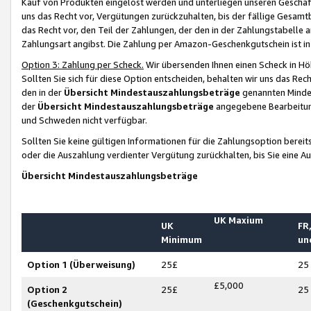
Kauf von Produkten eingelöst werden und unterliegen unseren Geschäf
uns das Recht vor, Vergütungen zurückzuhalten, bis der fällige Gesamt
das Recht vor, den Teil der Zahlungen, der den in der Zahlungstabelle 
Zahlungsart angibst. Die Zahlung per Amazon-Geschenkgutschein ist in
Option 3: Zahlung per Scheck.
Wir übersenden Ihnen einen Scheck in Höh
Sollten Sie sich für diese Option entscheiden, behalten wir uns das Rec
den in der
Übersicht Mindestauszahlungsbeträge
genannten Mindest
der
Übersicht Mindestauszahlungsbeträge
angegebene Bearbeitung
und Schweden nicht verfügbar.
Sollten Sie keine gültigen Informationen für die Zahlungsoption bereit
oder die Auszahlung verdienter Vergütung zurückhalten, bis Sie eine A
Übersicht Mindestauszahlungsbeträge
UK Maxium
UK
FR,
Minimum
un
Option 1 (Überweisung)
25£
25
£5,000
Option 2
25£
25
(Geschenkgutschein)