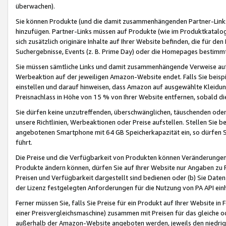
überwachen).
Sie können Produkte (und die damit zusammenhängenden Partner-Links)
hinzufügen. Partner-Links müssen auf Produkte (wie im Produktkatalog de
sich zusätzlich originäre Inhalte auf Ihrer Website befinden, die für 
Suchergebnisse, Events (z. B. Prime Day) oder die Homepages bestimmte
Sie müssen sämtliche Links und damit zusammenhängende Verweise auf z
Werbeaktion auf der jeweiligen Amazon-Website endet. Falls Sie beisp
einstellen und darauf hinweisen, dass Amazon auf ausgewählte Kleidun
Preisnachlass in Höhe von 15 % von Ihrer Website entfernen, sobald di
Sie dürfen keine unzutreffenden, überschwänglichen, täuschenden od
unsere Richtlinien, Werbeaktionen oder Preise aufstellen. Stellen Sie 
angebotenen Smartphone mit 64 GB Speicherkapazität ein, so dürfen S
führt.
Die Preise und die Verfügbarkeit von Produkten können Veränderungen 
Produkte ändern können, dürfen Sie auf Ihrer Website nur Angaben zu P
Preisen und Verfügbarkeit dargestellt sind bedienen oder (b) Sie Daten
der Lizenz festgelegten Anforderungen für die Nutzung von PA API einh
Ferner müssen Sie, falls Sie Preise für ein Produkt auf Ihrer Website in 
einer Preisvergleichsmaschine) zusammen mit Preisen für das gleiche o
außerhalb der Amazon-Website angeboten werden, jeweils den niedrigst