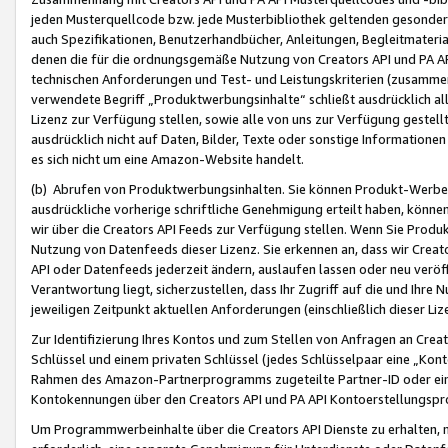
jeden Musterquellcode bzw. jede Musterbibliothek geltenden gesonder
auch Spezifikationen, Benutzerhandbücher, Anleitungen, Begleitmaterial
denen die für die ordnungsgemäße Nutzung von Creators API und PA A
technischen Anforderungen und Test- und Leistungskriterien (zusammen
verwendete Begriff „Produktwerbungsinhalte“ schließt ausdrücklich al
Lizenz zur Verfügung stellen, sowie alle von uns zur Verfügung gestel
ausdrücklich nicht auf Daten, Bilder, Texte oder sonstige Informatione
es sich nicht um eine Amazon-Website handelt.
(b) Abrufen von Produktwerbungsinhalten. Sie können Produkt-Werbein
ausdrückliche vorherige schriftliche Genehmigung erteilt haben, könn
wir über die Creators API Feeds zur Verfügung stellen. Wenn Sie Produk
Nutzung von Datenfeeds dieser Lizenz. Sie erkennen an, dass wir Creat
API oder Datenfeeds jederzeit ändern, auslaufen lassen oder neu veröffe
Verantwortung liegt, sicherzustellen, dass Ihr Zugriff auf die und Ihr
jeweiligen Zeitpunkt aktuellen Anforderungen (einschließlich dieser Liz
Zur Identifizierung Ihres Kontos und zum Stellen von Anfragen an Crea
Schlüssel und einem privaten Schlüssel (jedes Schlüsselpaar eine „Kon
Rahmen des Amazon-Partnerprogramms zugeteilte Partner-ID oder ein
Kontokennungen über den Creators API und PA API Kontoerstellungspro
Um Programmwerbeinhalte über die Creators API Dienste zu erhalten, m