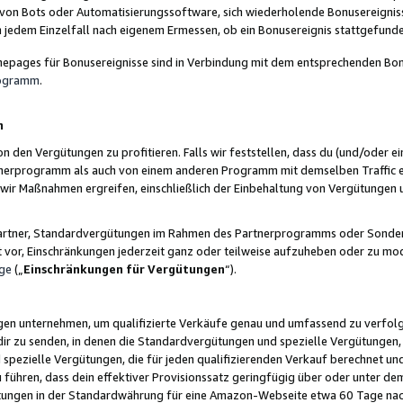
 von Bots oder Automatisierungssoftware, sich wiederholende Bonusereignisse
n jedem Einzelfall nach eigenem Ermessen, ob ein Bonusereignis stattgefund
epages für Bonusereignisse sind in Verbindung mit dem entsprechenden Bonu
rogramm
.
n
den Vergütungen zu profitieren. Falls wir feststellen, dass du (und/oder ein
erprogramm als auch von einem anderen Programm mit demselben Traffic ei
n wir Maßnahmen ergreifen, einschließlich der Einbehaltung von Vergütunge
r Partner, Standardvergütungen im Rahmen des Partnerprogramms oder Sonde
ht vor, Einschränkungen jederzeit ganz oder teilweise aufzuheben oder zu mod
ge
(„
Einschränkungen für Vergütungen
“).
ngen unternehmen, um qualifizierte Verkäufe genau und umfassend zu verfol
dir zu senden, in denen die Standardvergütungen und spezielle Vergütungen, 
pezielle Vergütungen, die für jeden qualifizierenden Verkauf berechnet un
 führen, dass dein effektiver Provisionssatz geringfügig über oder unter dem
ungen in der Standardwährung für eine Amazon-Webseite etwa 60 Tage nach