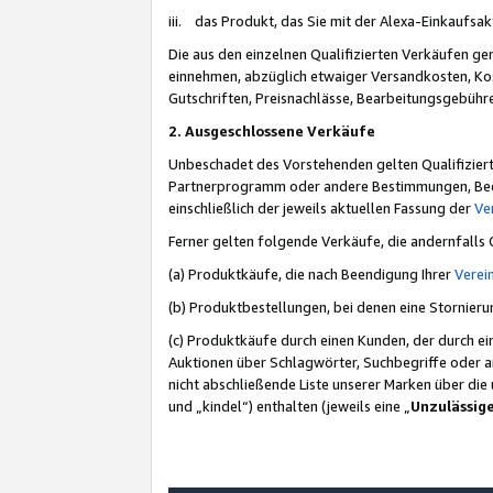
iii. das Produkt, das Sie mit der Alexa-Einkaufsa
Die aus den einzelnen Qualifizierten Verkäufen gen
einnehmen, abzüglich etwaiger Versandkosten, Ko
Gutschriften, Preisnachlässe, Bearbeitungsgebühr
2. Ausgeschlossene Verkäufe
Unbeschadet des Vorstehenden gelten Qualifiziert
Partnerprogramm oder andere Bestimmungen, Beding
einschließlich der jeweils aktuellen Fassung der
Ve
Ferner gelten folgende Verkäufe, die andernfalls
(a) Produktkäufe, die nach Beendigung Ihrer
Verei
(b) Produktbestellungen, bei denen eine Stornier
(c) Produktkäufe durch einen Kunden, der durch e
Auktionen über Schlagwörter, Suchbegriffe oder a
nicht abschließende Liste unserer Marken über di
und „kindel“) enthalten (jeweils eine „
Unzulässig