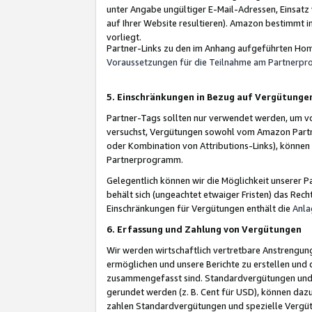
unter Angabe ungültiger E-Mail-Adressen, Einsatz
auf Ihrer Website resultieren). Amazon bestimmt i
vorliegt.
Partner-Links zu den im Anhang aufgeführten Hom
Voraussetzungen für die Teilnahme am Partnerp
5. Einschränkungen in Bezug auf Vergütunge
Partner-Tags sollten nur verwendet werden, um von 
versuchst, Vergütungen sowohl vom Amazon Partn
oder Kombination von Attributions-Links), könne
Partnerprogramm.
Gelegentlich können wir die Möglichkeit unsere
behält sich (ungeachtet etwaiger Fristen) das Rec
Einschränkungen für Vergütungen enthält die
Anla
6. Erfassung und Zahlung von Vergütungen
Wir werden wirtschaftlich vertretbare Anstrengu
ermöglichen und unsere Berichte zu erstellen und 
zusammengefasst sind. Standardvergütungen und s
gerundet werden (z. B. Cent für USD), können dazu
zahlen Standardvergütungen und spezielle Vergüt