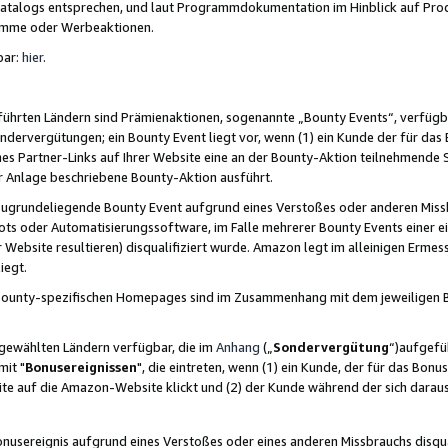
skatalogs entsprechen, und laut Programmdokumentation im Hinblick auf Pr
amme oder Werbeaktionen.
bar:
hier
.
führten Ländern sind Prämienaktionen, sogenannte „Bounty Events“, verfügb
Sondervergütungen; ein Bounty Event liegt vor, wenn (1) ein Kunde der für da
nes Partner-Links auf Ihrer Website eine an der Bounty-Aktion teilnehmende 
er Anlage beschriebene Bounty-Aktion ausführt.
ugrundeliegende Bounty Event aufgrund eines Verstoßes oder anderen Miss
ots oder Automatisierungssoftware, im Falle mehrerer Bounty Events einer e
r Website resultieren) disqualifiziert wurde. Amazon legt im alleinigen Ermess
iegt.
n Bounty-spezifischen Homepages sind im Zusammenhang mit dem jeweiligen
sgewählten Ländern verfügbar, die im
Anhang
(„
Sondervergütung
“)aufgefüh
it "
Bonusereignissen
", die eintreten, wenn (1) ein Kunde, der für das Bon
bsite auf die Amazon-Website klickt und (2) der Kunde während der sich dar
usereignis aufgrund eines Verstoßes oder eines anderen Missbrauchs disqua