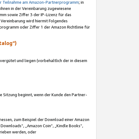
ur Teilnahme am Amazon-Partnerprogramm
; in
 ihnen in der Vereinbarung zugewiesene
m sowie Ziffer 3 der IP-Lizenz für das
 Vereinbarung wird hiermit Folgendes
programm oder Ziffer 1 der Amazon Richtlinie für
talog“)
ergütet und liegen (vorbehaltlich der in diesem
i die Sitzung beginnt, wenn der Kunde den Partner-
Ermessen, zum Beispiel der Download einer Amazon
 Downloads“, „Amazon Coin“, „Kindle Books“,
trieben werden, oder