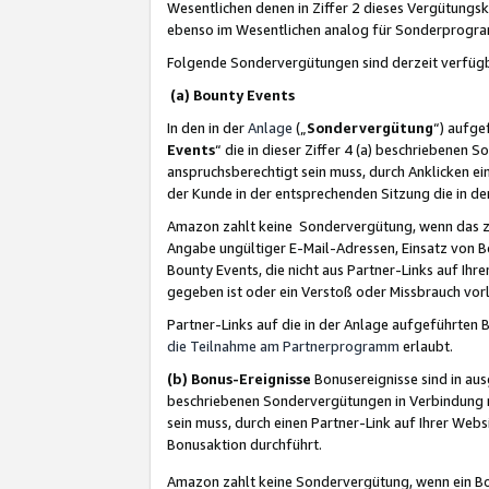
Wesentlichen denen in Ziffer 2 dieses Vergütung
ebenso im Wesentlichen analog für Sonderprogr
Folgende Sondervergütungen sind derzeit verfüg
(a) Bounty Events
In den in der
Anlage
(„
Sondervergütung
“) aufge
Events
“ die in dieser Ziffer 4 (a) beschriebenen 
anspruchsberechtigt sein muss, durch Anklicken ei
der Kunde in der entsprechenden Sitzung die in d
Amazon zahlt keine Sondervergütung, wenn das z
Angabe ungültiger E-Mail-Adressen, Einsatz von B
Bounty Events, die nicht aus Partner-Links auf Ihre
gegeben ist oder ein Verstoß oder Missbrauch vorl
Partner-Links auf die in der Anlage aufgeführte
die Teilnahme am Partnerprogramm
erlaubt.
(b) Bonus-Ereignisse
Bonusereignisse sind in au
beschriebenen Sondervergütungen in Verbindung m
sein muss, durch einen Partner-Link auf Ihrer We
Bonusaktion durchführt.
Amazon zahlt keine Sondervergütung, wenn ein Bon