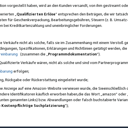
ktion vorgestellt haben, wird an den Kunden versandt, von ihm gestreamt od
erierten „
Qualifizierten Erlöse
“ entsprechen den Beträgen, die wir tatsäch
sten für Geschenkverpackung, Bearbeitungsgebühren, Steuern (z. B. Umsatz-
en bei Kreditkartenzahlung und uneinbringlicher Forderungen.
e Verkäufe nicht als solche, falls sie im Zusammenhang mit einem Verstoß 
ungen, Spezifikationen, Erklärungen und Richtlinien getätigt werden, die 
reinbarung
(zusammen die „
Programmdokumentation
“).
 Qualifizierte Verkäufe wären, nicht als solche und sind vom Partnerprogra
nbarung
erfolgen;
ung, Rückgabe oder Rückerstattung eingeleitet wurde;
ine Anzeige auf eine Amazon-Website verwiesen wurde, die Sieeinschließlich
ndere Identifikatoren käuflich erworben haben,die das Wort „amazon“ oder 
e unten genannten Links) bzw. Abwandlungen oder falsch buchstabierte Varia
e Kostenpflichtige Suchplatzierung
”);