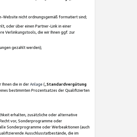
azon-Website nicht ordnungsgemäß formatiert sind;
, oder über einen Partner-Link in einer
e Verlinkungstools, die wir Ihnen ggf. zur
ütungen gezahlt werden);
 Ihnen die in der
Anlage
(„
Standardvergütung
ines bestimmten Prozentsatzes der Qualifizierten
eit erhalten, zusätzliche oder alternative
as Recht vor, Sonderprogramme oder
für alle Sonderprogramme oder Werbeaktionen (auch
lifizierende Ausschlusstatbestände, die im