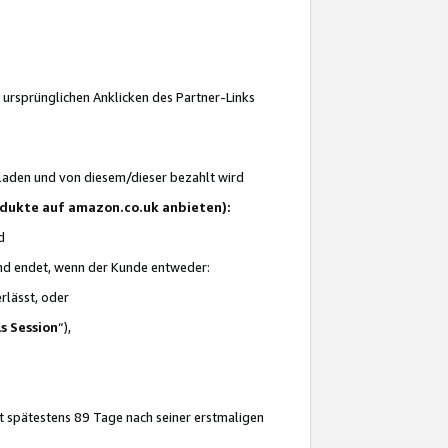
 ursprünglichen Anklicken des Partner-Links
laden und von diesem/dieser bezahlt wird
rodukte auf amazon.co.uk anbieten):
d
 und endet, wenn der Kunde entweder:
erlässt, oder
ls Session
“),
t spätestens 89 Tage nach seiner erstmaligen