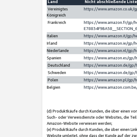
Land
Nicht abschließende List
Vereinigtes
https://www.amazon.co.uk/
Königreich
Frankreich
https://www.amazon.fr/gp/
E78834F9BA58__SECTION_
Italien
https://www.amazon.it/gp/h
Irland
https://www.amazon.ie/gp/
Niederlande
https://www.amazon.nl/gp/
Spanien
https://www.amazon.es/gp/
Deutschland
https://www.amazon.de/gp/
Schweden
https://www.amazon.de/gp/
Polen
https://www.amazon.pl/gp/
Belgien
https://www.amazon.com.be
(d) Produktkäufe durch Kunden, die über einen vo
Such- oder Verweisdienste oder Websites, die Teil
Amazon-Website verwiesen werden;
(e) Produktkäufe durch Kunden, die über einen Li
Website umleitet, ohne dass der Kunde auf der zw