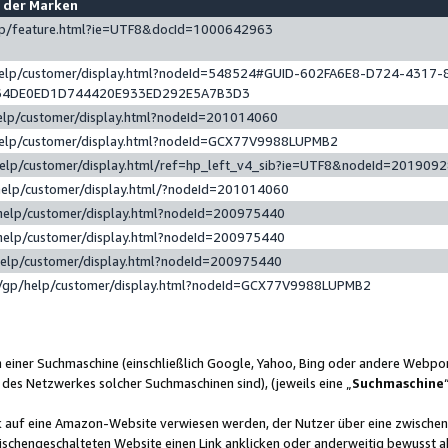
e der Marken
gp/feature.html?ie=UTF8&docId=1000642963
help/customer/display.html?nodeId=548524#GUID-602FA6E8-D724-4317-
64DE0ED1D744420E933ED292E5A7B3D3
elp/customer/display.html?nodeId=201014060
help/customer/display.html?nodeId=GCX77V9988LUPMB2
help/customer/display.html/ref=hp_left_v4_sib?ie=UTF8&nodeId=201909
help/customer/display.html/?nodeId=201014060
help/customer/display.html?nodeId=200975440
help/customer/display.html?nodeId=200975440
help/customer/display.html?nodeId=200975440
/gp/help/customer/display.html?nodeId=GCX77V9988LUPMB2
n einer Suchmaschine (einschließlich Google, Yahoo, Bing oder andere Webp
 des Netzwerkes solcher Suchmaschinen sind), (jeweils eine „
Suchmaschine
nk auf eine Amazon-Website verwiesen werden, der Nutzer über eine zwische
ischengeschalteten Website einen Link anklicken oder anderweitig bewusst a