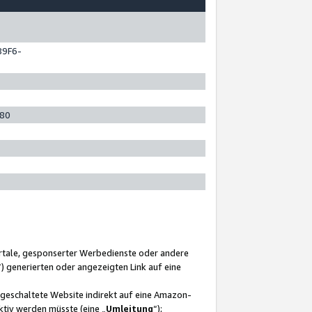
89F6-
280
ortale, gesponserter Werbedienste oder andere
“) generierten oder angezeigten Link auf eine
ngeschaltete Website indirekt auf eine Amazon-
ktiv werden müsste (eine „
Umleitung
“);