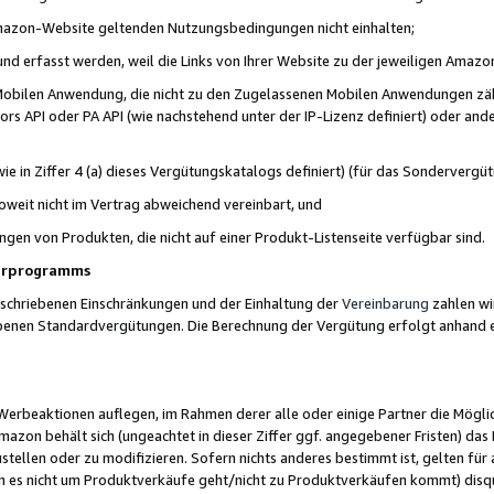
 Amazon-Website geltenden Nutzungsbedingungen nicht einhalten;
t und erfasst werden, weil die Links von Ihrer Website zu der jeweiligen Am
 Mobilen Anwendung, die nicht zu den Zugelassenen Mobilen Anwendungen zählt
s API oder PA API (wie nachstehend unter der IP-Lizenz definiert) oder ander
ie in Ziffer 4 (a) dieses Vergütungskatalogs definiert) (für das Sonderverg
weit nicht im Vertrag abweichend vereinbart, und
ngen von Produkten, die nicht auf einer Produkt-Listenseite verfügbar sind.
nerprogramms
eschriebenen Einschränkungen und der Einhaltung der
Vereinbarung
zahlen wir
ebenen Standardvergütungen. Die Berechnung der Vergütung erfolgt anhand e
beaktionen auflegen, im Rahmen derer alle oder einige Partner die Möglichk
Amazon behält sich (ungeachtet in dieser Ziffer ggf. angegebener Fristen) d
ustellen oder zu modifizieren. Sofern nichts anderes bestimmt ist, gelten 
s nicht um Produktverkäufe geht/nicht zu Produktverkäufen kommt) disqua