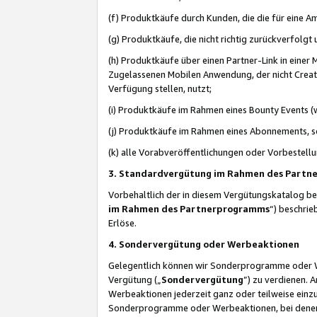
(f) Produktkäufe durch Kunden, die die für eine
(g) Produktkäufe, die nicht richtig zurückverfolg
(h) Produktkäufe über einen Partner-Link in einer
Zugelassenen Mobilen Anwendung, der nicht Creator
Verfügung stellen, nutzt;
(i) Produktkäufe im Rahmen eines Bounty Events (w
(j) Produktkäufe im Rahmen eines Abonnements, so
(k) alle Vorabveröffentlichungen oder Vorbestellu
3. Standardvergütung im Rahmen des Part
Vorbehaltlich der in diesem Vergütungskatalog b
im Rahmen des Partnerprogramms
“) beschri
Erlöse.
4. Sondervergütung oder Werbeaktionen
Gelegentlich können wir Sonderprogramme oder Wer
Vergütung („
Sondervergütung
”) zu verdienen. 
Werbeaktionen jederzeit ganz oder teilweise einz
Sonderprogramme oder Werbeaktionen, bei denen e