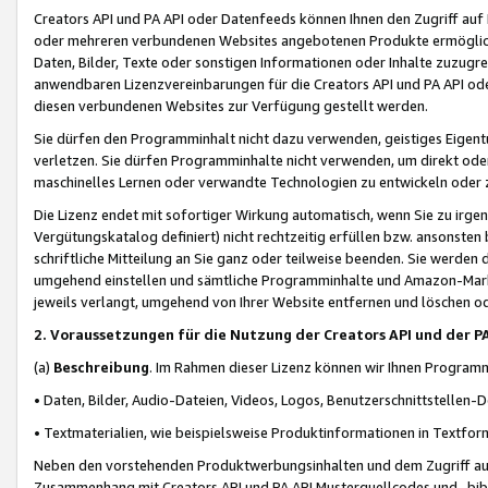
Creators API und PA API oder Datenfeeds können Ihnen den Zugriff auf D
oder mehreren verbundenen Websites angebotenen Produkte ermögliche
Daten, Bilder, Texte oder sonstigen Informationen oder Inhalte zuzugre
anwendbaren Lizenzvereinbarungen für die Creators API und PA API od
diesen verbundenen Websites zur Verfügung gestellt werden.
Sie dürfen den Programminhalt nicht dazu verwenden, geistiges Eigent
verletzen. Sie dürfen Programminhalte nicht verwenden, um direkt ode
maschinelles Lernen oder verwandte Technologien zu entwickeln oder zu
Die Lizenz endet mit sofortiger Wirkung automatisch, wenn Sie zu irg
Vergütungskatalog definiert) nicht rechtzeitig erfüllen bzw. ansonsten
schriftliche Mitteilung an Sie ganz oder teilweise beenden. Sie werden
umgehend einstellen und sämtliche Programminhalte und Amazon-Marke
jeweils verlangt, umgehend von Ihrer Website entfernen und löschen od
2. Voraussetzungen für die Nutzung der Creators API und der P
(a)
Beschreibung
. Im Rahmen dieser Lizenz können wir Ihnen Programmi
• Daten, Bilder, Audio-Dateien, Videos, Logos, Benutzerschnittstellen-
• Textmaterialien, wie beispielsweise Produktinformationen in Textfor
Neben den vorstehenden Produktwerbungsinhalten und dem Zugriff auf 
Zusammenhang mit Creators API und PA API Musterquellcodes und -bibli