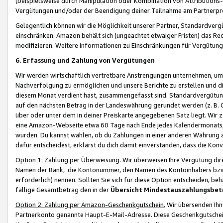
(beispielsweise durch Manipulation oder Kombination von Attributions-
Vergütungen und/oder der Beendigung deiner Teilnahme am Partnerp
Gelegentlich können wir die Möglichkeit unserer Partner, Standardv
einschränken. Amazon behält sich (ungeachtet etwaiger Fristen) das Re
modifizieren. Weitere Informationen zu Einschränkungen für Vergütung
6. Erfassung und Zahlung von Vergütungen
Wir werden wirtschaftlich vertretbare Anstrengungen unternehmen, um 
Nachverfolgung zu ermöglichen und unsere Berichte zu erstellen und di
diesem Monat verdient hast, zusammengefasst sind. Standardvergütung
auf den nächsten Betrag in der Landeswährung gerundet werden (z. B. C
über oder unter dem in deiner Preiskarte angegebenen Satz liegt. Wir
eine Amazon-Webseite etwa 60 Tage nach Ende jedes Kalendermonats, i
wurden. Du kannst wählen, ob du Zahlungen in einer anderen Währung
dafür entscheidest, erklärst du dich damit einverstanden, dass die K
Option 1: Zahlung per Überweisung.
Wir überweisen Ihre Vergütung dir
Namen der Bank, die Kontonummer, den Namen des Kontoinhabers bzw. a
erforderlich) nennen. Sollten Sie sich für diese Option entscheiden, be
fällige Gesamtbetrag den in der
Übersicht Mindestauszahlungsbet
Option 2: Zahlung per Amazon-Geschenkgutschein.
Wir übersenden Ihne
Partnerkonto genannte Haupt-E-Mail-Adresse. Diese Geschenkgutschei