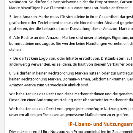
verändern. So dürfen Sie beispielsweise nicht die Proportionen, Farb
Marke hinzufügen bzw. Elemente aus einer Amazon-Marke entfernen.
5. Jede Amazon-Marke muss für sich alleine in ihrer Gesamtheit darge
grafischen oder Textelementen muss ein hinreichender Abstand gegebe
platzieren, der die Lesbarkeit oder Darstellung dieser Amazon-Marke b
6. Alle Rechte an den Amazon-Marken sind unser alleiniges Eigentum, 
kommt alleine uns zugute. Sie werden keine Handlungen vornehmen, 
stehen.
7. Du darfst kein Logo von, oder Inhalte erstellt von,
Drittanbietern au
anderweitig verwenden, es sei denn, du hast von diesem Verkäufer oder
8. Sie dürfen in keiner Rechtsordnung Marken nutzen oder zur Eintragu
keiner Rechtsordnung Marken, Domain-Namen, Subdomain-Namen, Benu
Amazon-Marke zum Verwechseln ähnlich sind.
Wir behalten uns das Recht vor, diese Markenrichtlinien und die gene
Einstellen einer Änderungsmitteilung oder überarbeiteter Markenricht
Wir behalten uns das Recht vor, gegen jede unbefugte Nutzung bzw. jede 
unserem alleinigen Ermessen angemessene Maßnahmen zu ergreifen.
IP-Lizenz- und Nutzungsan
Diese Lizenz regelt Ihre Nutzung von Programminhalten im Zusammen