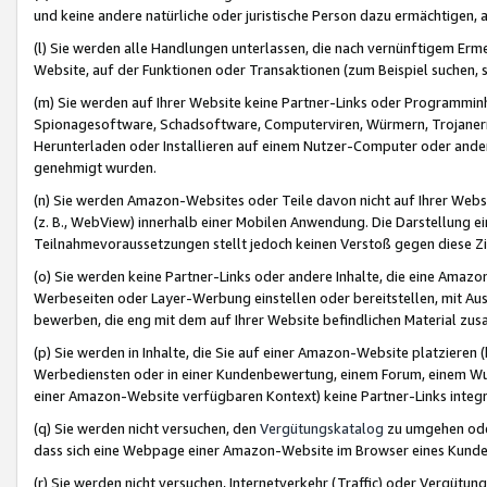
und keine andere natürliche oder juristische Person dazu ermächtigen, a
(l) Sie werden alle Handlungen unterlassen, die nach vernünftigem Erme
Website, auf der Funktionen oder Transaktionen (zum Beispiel suchen, s
(m) Sie werden auf Ihrer Website keine Partner-Links oder Programmin
Spionagesoftware, Schadsoftware, Computerviren, Würmern, Trojaner
Herunterladen oder Installieren auf einem Nutzer-Computer oder ande
genehmigt wurden.
(n) Sie werden Amazon-Websites oder Teile davon nicht auf Ihrer Websi
(z. B., WebView) innerhalb einer Mobilen Anwendung. Die Darstellung ein
Teilnahmevoraussetzungen stellt jedoch keinen Verstoß gegen diese Zif
(o) Sie werden keine Partner-Links oder andere Inhalte, die eine Am
Werbeseiten oder Layer-Werbung einstellen oder bereitstellen, mit Au
bewerben, die eng mit dem auf Ihrer Website befindlichen Material z
(p) Sie werden in Inhalte, die Sie auf einer Amazon-Website platzier
Werbediensten oder in einer Kundenbewertung, einem Forum, einem Wun
einer Amazon-Website verfügbaren Kontext) keine Partner-Links integr
(q) Sie werden nicht versuchen, den
Vergütungskatalog
zu umgehen oder
dass sich eine Webpage einer Amazon-Website im Browser eines Kunden 
(r) Sie werden nicht versuchen, Internetverkehr (Traffic) oder Vergü