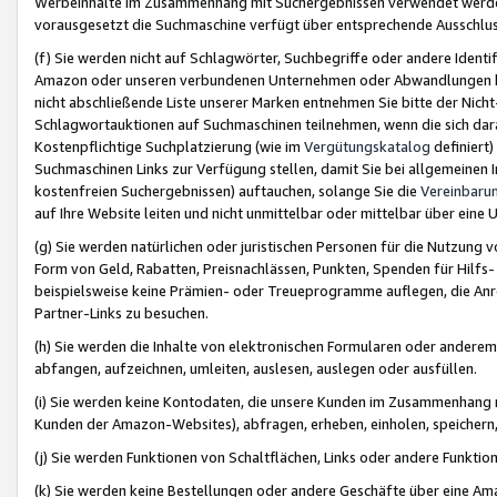
Werbeinhalte im Zusammenhang mit Suchergebnissen verwendet werden,
vorausgesetzt die Suchmaschine verfügt über entsprechende Ausschlu
(f) Sie werden nicht auf Schlagwörter, Suchbegriffe oder andere Ident
Amazon oder unseren verbundenen Unternehmen oder Abwandlungen bzw
nicht abschließende Liste unserer Marken entnehmen Sie bitte der Nich
Schlagwortauktionen auf Suchmaschinen teilnehmen, wenn die sich da
Kostenpflichtige Suchplatzierung (wie im
Vergütungskatalog
definiert
Suchmaschinen Links zur Verfügung stellen, damit Sie bei allgemeinen I
kostenfreien Suchergebnissen) auftauchen, solange Sie die
Vereinbaru
auf Ihre Website leiten und nicht unmittelbar oder mittelbar über eine
(g) Sie werden natürlichen oder juristischen Personen für die Nutzung 
Form von Geld, Rabatten, Preisnachlässen, Punkten, Spenden für Hilfs
beispielsweise keine Prämien- oder Treueprogramme auflegen, die Anrei
Partner-Links zu besuchen.
(h) Sie werden die Inhalte von elektronischen Formularen oder anderem M
abfangen, aufzeichnen, umleiten, auslesen, auslegen oder ausfüllen.
(i) Sie werden keine Kontodaten, die unsere Kunden im Zusammenhang 
Kunden der Amazon-Websites), abfragen, erheben, einholen, speichern,
(j) Sie werden Funktionen von Schaltflächen, Links oder andere Funkti
(k) Sie werden keine Bestellungen oder andere Geschäfte über eine Ama