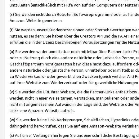
umzuleiten (einschließlich mit Hilfe von auf den Computern der Nutzer i
(s) Sie werden nicht durch Roboter, Softwareprogramme oder auf andere
Amazon-Website generieren.
(t) Sie werden unsere Kundenrezensionen oder Sternebewertungen wed
nutzen, es sei denn, Sie haben über die Creators API und die PA API e
erfüllen die in der Lizenz beschriebenen Voraussetzungen für die Nutzu
(u) Sie werden weder unmittelbar noch mittelbar über Partner-Links P
oder zu Nutzung durch eine andere natürliche oder juristische Person,
Geschäftspartnern nicht gestatten bzw. diese nicht dazu auffordern od
andere natürliche oder juristische Person, unmittelbar oder mittelbar
zu Wiederverkaufs- oder gewerblichen Zwecken (gleich welcher Art) 
auf Ihrer Website zum Wiederverkauf oder für gewerbliche Nutzungen 
(v) Sie werden die URL Ihrer Website, die die Partner-Links enthält b
werden, nicht in einer Weise tarnen, verstecken, manipulieren oder and
nicht mit angemessenem Aufwand in der Lage sind, die Website oder A
Links eine Amazon-Website aufruft.
(w) Sie werden keine Link-Verkürzungen, Schaltflächen, Hyperlinks ode
dahingehend hervorrufen, dass Sie auf eine Amazon-Website verlinken
(x) Auf unser Verlangen hin legen Sie uns eine schriftliche Bestätigung