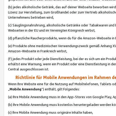
(b) jedes alkoholische Getränk, das auf deiner Webseite beworben wird
Lizenz zur Herstellung, zum Großhandel oder zum Vertrieb alkoholisch
Unternehmens betrieben wird,
(c) Säuglingsnahruhrung, alkoholische Getränke oder Tabakwaren und E
Webseiten in der EU und im Vereinigten Königreich wirbst,
(d) pflanzliche Raucherprodukte, wenn du für die Amazon-Webseite in B
(e) Produkte ohne medizinischen Verwendungszweck gemäß Anhang XVI 
Amazon-Webseite in Frankreich wirbst,
(f) jedes Produkt oder jede Dienstleistung, bei der es sich um ein Prod
erhältst eine Warnung, wenn ein Produkt oder eine Dienstleistung in de
Central ausgeschlossen ist.
Richtlinie für Mobile Anwendungen im Rahmen de
Wenn Ihre Website eine für die Nutzung auf Mobiltelefonen, Tablets 
„
Mobile Anwendung
“) enthält, gilt Folgendes:
(a) Ihre Mobile Anwendung muss in den App-Stores von Google Play, A
(b) Ihre Mobile Anwendung muss kostenlos heruntergeladen werden könn
(c) Ihre Mobile Anwendung muss originäre Inhalte haben,