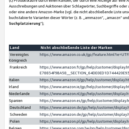
(c) Produktkäufe durch einen Kunden, der durch eine Anzeige auf eine 
Ausschreibungen und Auktionen über Schlagwörter, Suchbegriffe oder 
oder eine andere Amazon-Marke (vgl. die nicht abschließende Liste un
buchstabierte Varianten dieser Wörter (z. B. „ammazon“, „amaozn“ und „
Suchplatzierung
”);
Land
Nicht abschließende Liste der Marken
Vereinigtes
https://www.amazon.co.uk/gp/feature.html?ie=U
Königreich
Frankreich
https://www.amazon.fr/gp/help/customer/displa
E78834F9BA58__SECTION_64DE0ED1D744420E9
Italien
https://www.amazon.it/gp/help/customer/display
Irland
https://www.amazon.ie/gp/help/customer/displa
Niederlande
https://www.amazon.nl/gp/help/customer/display
Spanien
https://www.amazon.es/gp/help/customer/display
Deutschland
https://www.amazon.de/gp/help/customer/displa
Schweden
https://www.amazon.de/gp/help/customer/displa
Polen
https://www.amazon.pl/gp/help/customer/display
Belgien
https://www.amazon.com.be/gp/help/customer/d