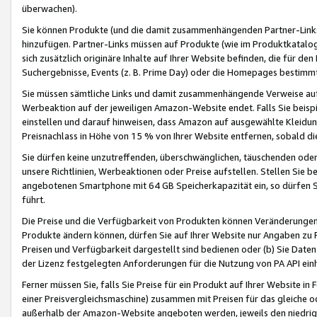
überwachen).
Sie können Produkte (und die damit zusammenhängenden Partner-Links)
hinzufügen. Partner-Links müssen auf Produkte (wie im Produktkatalog de
sich zusätzlich originäre Inhalte auf Ihrer Website befinden, die für 
Suchergebnisse, Events (z. B. Prime Day) oder die Homepages bestimmte
Sie müssen sämtliche Links und damit zusammenhängende Verweise auf z
Werbeaktion auf der jeweiligen Amazon-Website endet. Falls Sie beisp
einstellen und darauf hinweisen, dass Amazon auf ausgewählte Kleidun
Preisnachlass in Höhe von 15 % von Ihrer Website entfernen, sobald di
Sie dürfen keine unzutreffenden, überschwänglichen, täuschenden od
unsere Richtlinien, Werbeaktionen oder Preise aufstellen. Stellen Sie 
angebotenen Smartphone mit 64 GB Speicherkapazität ein, so dürfen S
führt.
Die Preise und die Verfügbarkeit von Produkten können Veränderungen 
Produkte ändern können, dürfen Sie auf Ihrer Website nur Angaben zu P
Preisen und Verfügbarkeit dargestellt sind bedienen oder (b) Sie Daten
der Lizenz festgelegten Anforderungen für die Nutzung von PA API einh
Ferner müssen Sie, falls Sie Preise für ein Produkt auf Ihrer Website in 
einer Preisvergleichsmaschine) zusammen mit Preisen für das gleiche o
außerhalb der Amazon-Website angeboten werden, jeweils den niedrigst