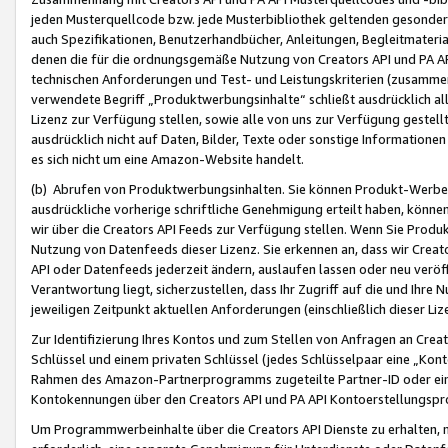
jeden Musterquellcode bzw. jede Musterbibliothek geltenden gesonder
auch Spezifikationen, Benutzerhandbücher, Anleitungen, Begleitmaterial
denen die für die ordnungsgemäße Nutzung von Creators API und PA A
technischen Anforderungen und Test- und Leistungskriterien (zusammen
verwendete Begriff „Produktwerbungsinhalte“ schließt ausdrücklich al
Lizenz zur Verfügung stellen, sowie alle von uns zur Verfügung gestel
ausdrücklich nicht auf Daten, Bilder, Texte oder sonstige Informatione
es sich nicht um eine Amazon-Website handelt.
(b) Abrufen von Produktwerbungsinhalten. Sie können Produkt-Werbein
ausdrückliche vorherige schriftliche Genehmigung erteilt haben, könn
wir über die Creators API Feeds zur Verfügung stellen. Wenn Sie Produk
Nutzung von Datenfeeds dieser Lizenz. Sie erkennen an, dass wir Creat
API oder Datenfeeds jederzeit ändern, auslaufen lassen oder neu veröffe
Verantwortung liegt, sicherzustellen, dass Ihr Zugriff auf die und Ihr
jeweiligen Zeitpunkt aktuellen Anforderungen (einschließlich dieser Liz
Zur Identifizierung Ihres Kontos und zum Stellen von Anfragen an Crea
Schlüssel und einem privaten Schlüssel (jedes Schlüsselpaar eine „Kon
Rahmen des Amazon-Partnerprogramms zugeteilte Partner-ID oder ein
Kontokennungen über den Creators API und PA API Kontoerstellungspro
Um Programmwerbeinhalte über die Creators API Dienste zu erhalten, m