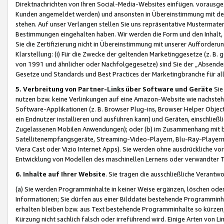
Direktnachrichten von Ihren Social-Media-Websites einfügen. vorausg
Kunden angemeldet werden) und ansonsten in Übereinstimmung mit der
stehen. Auf unser Verlangen stellen Sie uns repräsentative Mustermater
Bestimmungen eingehalten haben. Wir werden die Form und den Inhalt, di
Sie die Zertifizierung nicht in Übereinstimmung mit unserer Aufforderu
Klarstellung: (i) Für die Zwecke der geltenden Marketinggesetze (z. 
von 1991 und ähnlicher oder Nachfolgegesetze) sind Sie der „Absender“ j
Gesetze und Standards und Best Practices der Marketingbranche für 
5. Verbreitung von Partner-Links über Software und Geräte
Sie
nutzen bzw. keine Verlinkungen auf eine Amazon-Website wie nachsteh
Software-Applikationen (z. B. Browser Plug-ins, Browser Helper Objec
ein Endnutzer installieren und ausführen kann) und Geräten, einschlie
Zugelassenen Mobilen Anwendungen); oder (b) im Zusammenhang mit bzw.
Satellitenempfangsgeräte, Streaming-Video-Playern, Blu-Ray-Playern 
Viera Cast oder Vizio Internet Apps). Sie werden ohne ausdrückliche v
Entwicklung von Modellen des maschinellen Lernens oder verwandter 
6. Inhalte auf Ihrer Website
. Sie tragen die ausschließliche Verantwo
(a) Sie werden Programminhalte in keiner Weise ergänzen, löschen oder
Informationen; Sie dürfen aus einer Bilddatei bestehende Programminhal
erhalten bleiben bzw. aus Text bestehende Programminhalte so kürzen, 
Kürzung nicht sachlich falsch oder irreführend wird. Einige Arten von L