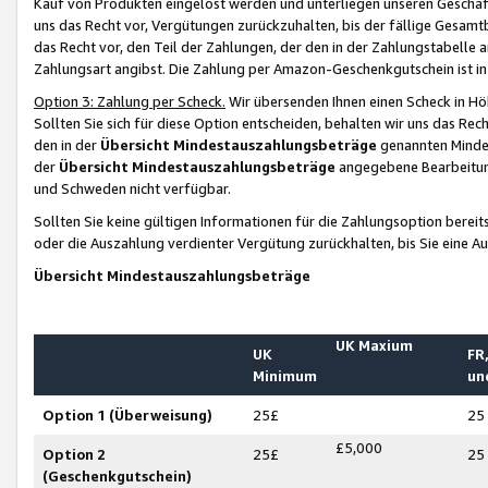
Kauf von Produkten eingelöst werden und unterliegen unseren Geschäf
uns das Recht vor, Vergütungen zurückzuhalten, bis der fällige Gesamt
das Recht vor, den Teil der Zahlungen, der den in der Zahlungstabelle 
Zahlungsart angibst. Die Zahlung per Amazon-Geschenkgutschein ist in
Option 3: Zahlung per Scheck.
Wir übersenden Ihnen einen Scheck in Höh
Sollten Sie sich für diese Option entscheiden, behalten wir uns das Rec
den in der
Übersicht Mindestauszahlungsbeträge
genannten Mindest
der
Übersicht Mindestauszahlungsbeträge
angegebene Bearbeitung
und Schweden nicht verfügbar.
Sollten Sie keine gültigen Informationen für die Zahlungsoption bereit
oder die Auszahlung verdienter Vergütung zurückhalten, bis Sie eine A
Übersicht Mindestauszahlungsbeträge
UK Maxium
UK
FR,
Minimum
un
Option 1 (Überweisung)
25£
25
£5,000
Option 2
25£
25
(Geschenkgutschein)