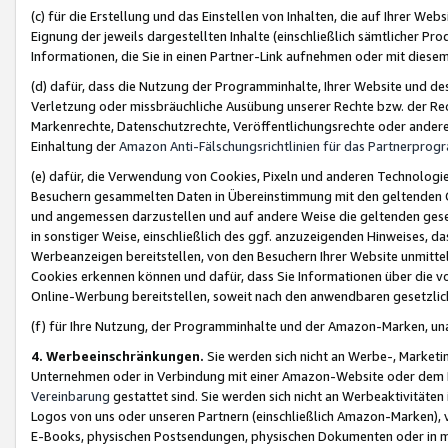
(c) für die Erstellung und das Einstellen von Inhalten, die auf Ihrer We
Eignung der jeweils dargestellten Inhalte (einschließlich sämtlicher 
Informationen, die Sie in einen Partner-Link aufnehmen oder mit diese
(d) dafür, dass die Nutzung der Programminhalte, Ihrer Website und des 
Verletzung oder missbräuchliche Ausübung unserer Rechte bzw. der Recht
Markenrechte, Datenschutzrechte, Veröffentlichungsrechte oder anderer
Einhaltung der
Amazon Anti-Fälschungsrichtlinien für das Partnerpro
(e) dafür, die Verwendung von Cookies, Pixeln und anderen Technologien
Besuchern gesammelten Daten in Übereinstimmung mit den geltenden Ge
und angemessen darzustellen und auf andere Weise die geltenden geset
in sonstiger Weise, einschließlich des ggf. anzuzeigenden Hinweises, d
Werbeanzeigen bereitstellen, von den Besuchern Ihrer Website unmitte
Cookies erkennen können und dafür, dass Sie Informationen über die v
Online-Werbung bereitstellen, soweit nach den anwendbaren gesetzlic
(f) für Ihre Nutzung, der Programminhalte und der Amazon-Marken, u
4. Werbeeinschränkungen.
Sie werden sich nicht an Werbe-, Market
Unternehmen oder in Verbindung mit einer Amazon-Website oder dem Pa
Vereinbarung
gestattet sind. Sie werden sich nicht an Werbeaktivitäten
Logos von uns oder unseren Partnern (einschließlich Amazon-Marken), 
E-Books, physischen Postsendungen, physischen Dokumenten oder in 