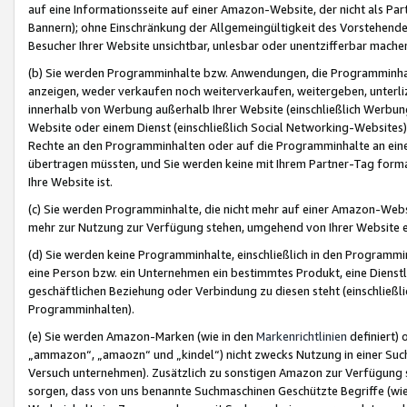
auf eine Informationsseite auf einer Amazon-Website, der nicht als Part
Bannern); ohne Einschränkung der Allgemeingültigkeit des Vorstehende
Besucher Ihrer Website unsichtbar, unlesbar oder unentzifferbar mache
(b) Sie werden Programminhalte bzw. Anwendungen, die Programminhalt
anzeigen, weder verkaufen noch weiterverkaufen, weitergeben, unterli
innerhalb von Werbung außerhalb Ihrer Website (einschließlich Werbun
Website oder einem Dienst (einschließlich Social Networking-Website
Rechte an den Programminhalten oder auf die Programminhalte an eine a
übertragen müssten, und Sie werden keine mit Ihrem Partner-Tag formati
Ihre Website ist.
(c) Sie werden Programminhalte, die nicht mehr auf einer Amazon-Websit
mehr zur Nutzung zur Verfügung stehen, umgehend von Ihrer Website e
(d) Sie werden keine Programminhalte, einschließlich in den Programmin
eine Person bzw. ein Unternehmen ein bestimmtes Produkt, eine Dienstle
geschäftlichen Beziehung oder Verbindung zu diesen steht (einschließli
Programminhalten).
(e) Sie werden Amazon-Marken (wie in den
Markenrichtlinien
definiert) 
„ammazon“, „amaozn“ und „kindel“) nicht zwecks Nutzung in einer Suc
Versuch unternehmen). Zusätzlich zu sonstigen Amazon zur Verfügung 
sorgen, dass von uns benannte Suchmaschinen Geschützte Begriffe (wie 