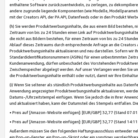
enthaltene Software zurückzuentwickeln, zu zerlegen, zu dekompilier
andere zugrunde liegende Komponenten (wie Modelle, Modellparameter
mit der Creators API, der PA API, Datenfeeds oder in den Produkt Werb
(h) Sie werden Produktwerbungsinhalte, die aus einem Bild bestehen, ni
Zeitraum von bis zu 24 Stunden einen Link auf Produktwerbungsinhalte
die nicht aus Bildern bestehen, für einen Zeitraum von bis zu 24 Stund
Ablauf dieses Zeitraums durch entsprechende Anfrage an die Creators 
Produktwerbungsinhalte aktualisieren und neu darstellen. Sofern wir Ih
Standardidentifikationsnummern (ASINs) für einen unbestimmten Zeitra
Kundenanwendung, dürfen unbeschadet des Vorstehenden Produktwerbu
Zwischenspeicher abgelegt werden. Auf unser Verlangen werden Sie un
die Produktwerbungsinhalte enthält oder nutzt, damit wir Ihre Einhalt
(i) Wenn Sie seltener als stündlich Produktwerbungsinhalte aus Datenfe
Anwendung angezeigten Produktwerbungsinhalte aktualisieren, werden 
Datums-/Uhrzeitstempel einfügen. Wenn Sie jedoch die in Ihrer Anwe
und aktualisiert haben, kann der Datumsteil des Stempels entfallen. Dies
• Preis auf [Amazon-Website einfügen]: [EUR/GBP] 32,77 (Stand 07.01.
• Preis auf [Amazon-Website einfügen]: [EUR/GBP] 32,77 (Stand 14:11 
Außerdem müssen Sie den folgenden Haftungsausschluss entweder neb
ein Pop-up-Fenster, ein Pop-up-Skript oder ein sonstiges vergleichba