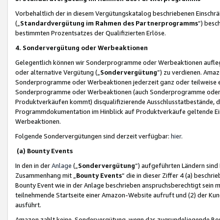
Vorbehaltlich der in diesem Vergütungskatalog beschriebenen Einschr
(„
Standardvergütung im Rahmen des Partnerprogramms
“) besc
bestimmten Prozentsatzes der Qualifizierten Erlöse.
4. Sondervergütung oder Werbeaktionen
Gelegentlich können wir Sonderprogramme oder Werbeaktionen auflegen,
oder alternative Vergütung („
Sondervergütung
”) zu verdienen. Amazo
Sonderprogramme oder Werbeaktionen jederzeit ganz oder teilweise einz
Sonderprogramme oder Werbeaktionen (auch Sonderprogramme oder We
Produktverkäufen kommt) disqualifizierende Ausschlusstatbestände, di
Programmdokumentation im Hinblick auf Produktverkäufe geltende E
Werbeaktionen.
Folgende Sondervergütungen sind derzeit verfügbar:
hier
.
(a) Bounty Events
In den in der
Anlage
(„
Sondervergütung
“) aufgeführten Ländern sind
Zusammenhang mit „
Bounty Events
“ die in dieser Ziffer 4 (a) besch
Bounty Event wie in der Anlage beschrieben anspruchsberechtigt sein mu
teilnehmende Startseite einer Amazon-Website aufruft und (2) der Kun
ausführt.
Amazon zahlt keine Sondervergütung, wenn das zugrundeliegende Boun