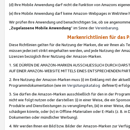
(d) Ihre Mobile Anwendung darf nicht die Funktion von Amazons eige
(e) Ihre Mobile Anwendung darf keine Amazon-Webpages in WebView 
Wir prüfen Ihre Anwendung und benachrichtigen Sie, ob sie angenomm
„
Zugelassene Mobile Anwendung
“ im Sinne der
Vereinbarung
.
Markenrichtlinien für das 
Diese Richtlinien gelten für die Nutzung der Marken, die wir Ihnen als 
müssen jederzeit strikt eingehalten werden, und jede Nutzung der Ama
Lizenzen bezüglich Ihrer Nutzung der Amazon-Marken.
1. SIE DÜRFEN DIE AMAZON-MARKEN AUSSCHLIESSLICH DURCH DARS
AUF EINER AMAZON-WEBSITE MITTELS EINES ENTSPRECHENDEN PART
2. Ihre Nutzung der Amazon-Marken muss (i) im Einklang mit der aktuells
Programmdokumentation (wie im
Vergütungskatalog
definiert) erfolg
3. Sie dürfen die Amazon-Marken ausschließlich für den in der Progr
nicht wie folgt nutzen oder darstellen: (i) in einer Weise, die ein Spo
Produkte und Dienstleistungen zu verunglimpfen, (iii) in einer Weise
schädigen könnte, oder (iv) in Offline-Materialien oder E-Mails (z. B.
Dokumenten oder mündlicher Werbung).
4. Wir werden Ihnen ein Bild bzw. Bilder der Amazon-Marken zur Verfüg