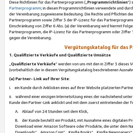
Diese Richtlinien für das Partnerprogramm („
Programmrichtlinien
“)
Partnerprogramm
; in diesen Programmrichtlinien verwendete und durch
der Vereinbarung zugewiesene Bedeutung. Die Rechte und Pflichten de
Partnerprogramm sowie Ziffer 3 der IP-Lizenz für das Partnerprogram
Einschränkung von Ziffer 6 Abs. (a) der Vereinbarung wird hiermit Fol
Partnerprogramm, die IP-Lizenz für das Partnerprogramm oder Ziffer 1
gegen die Vereinbarung.
Vergütungskatalog für das 
1. Qualifizierte Verkäufe und Qualifizierte Umsätze
„
Qualifizierte Verkäufe
“ werden von uns mit den in Ziffer 3 diese
(vorbehaltlich der in diesem Vergütungskatalog beschriebenen Ausnah
(a) Partner- Link auf Ihrer Site
:
i. ein Kunde durch Anklicken eines auf Ihrer Website platzierten Part
ii. während einer einzigen Internetsitzung eines der nachstehend unter (i)
Kunde den Partner-Link anklickt und mit dem zuerst eintretenden der f
A. Ablauf von 24 Stunden seit dem Klick,
B. der Kunde bestellt ein Produkt, mit Ausnahme eines digitalen P
Download einer Amazon Software oder Produkte, die unter dem N
Downloads“, „Amazon Coin“, „Kindle Books“, „Kindle Newspapers“, „