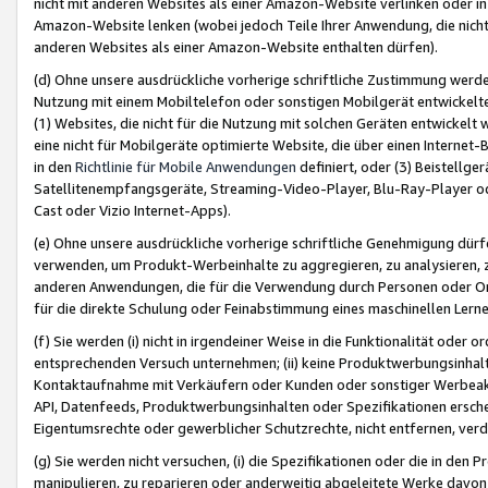
nicht mit anderen Websites als einer Amazon-Website verlinken oder i
Amazon-Website lenken (wobei jedoch Teile Ihrer Anwendung, die nich
anderen Websites als einer Amazon-Website enthalten dürfen).
(d) Ohne unsere ausdrückliche vorherige schriftliche Zustimmung werd
Nutzung mit einem Mobiltelefon oder sonstigen Mobilgerät entwickelt
(1) Websites, die nicht für die Nutzung mit solchen Geräten entwickelt
eine nicht für Mobilgeräte optimierte Website, die über einen Interne
in den
Richtlinie für Mobile Anwendungen
definiert, oder (3) Beistellge
Satellitenempfangsgeräte, Streaming-Video-Player, Blu-Ray-Player ode
Cast oder Vizio Internet-Apps).
(e) Ohne unsere ausdrückliche vorherige schriftliche Genehmigung dürfe
verwenden, um Produkt-Werbeinhalte zu aggregieren, zu analysieren, 
anderen Anwendungen, die für die Verwendung durch Personen oder Or
für die direkte Schulung oder Feinabstimmung eines maschinellen Lern
(f) Sie werden (i) nicht in irgendeiner Weise in die Funktionalität ode
entsprechenden Versuch unternehmen; (ii) keine Produktwerbungsinha
Kontaktaufnahme mit Verkäufern oder Kunden oder sonstiger Werbeaktiv
API, Datenfeeds, Produktwerbungsinhalten oder Spezifikationen erschei
Eigentumsrechte oder gewerblicher Schutzrechte, nicht entfernen, verd
(g) Sie werden nicht versuchen, (i) die Spezifikationen oder die in de
manipulieren, zu reparieren oder anderweitig abgeleitete Werke davon z