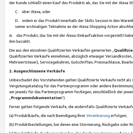
der Kunde schließt einen Kauf des Produkts ab, das Sie mit der Alexa 
C. über Alexa, oder
D. indem er das Produkt innerhalb der Skills Session in den Waren
seiner erstmaligen Teilnahme an der Alexa Shopping Action abschlie
iii. das Produkt, das Sie mit der Alexa-Einkaufsaktion vorgestellt ha
ihm bezahlt.
Die aus den einzelnen Qualifizierten Verkäufen generierten „
Qualifizi
Qualifizierten Verkäufe einnehmen, abzüglich etwaiger Versandkosten
Mehrwertsteuer), Servicegebühren, Gutschriften, Preisnachlässe, Bear
2. Ausgeschlossene Verkäufe
Unbeschadet des Vorstehenden gelten Qualifizierte Verkäufe nicht als
Vergütungskatalog für das Partnerprogramm oder andere Bestimmungen,
wir jeweils für das Partnerprogramm festlegen, einschließlich der jewe
„
Programmdokumentation
“).
Ferner gelten folgende Verkäufe, die andernfalls Qualifizierte Verkä
(a) Produktkäufe, die nach Beendigung Ihrer
Vereinbarung
erfolgen;
(b) Produktbestellungen, bei denen eine Stornierung, Rückgabe oder R