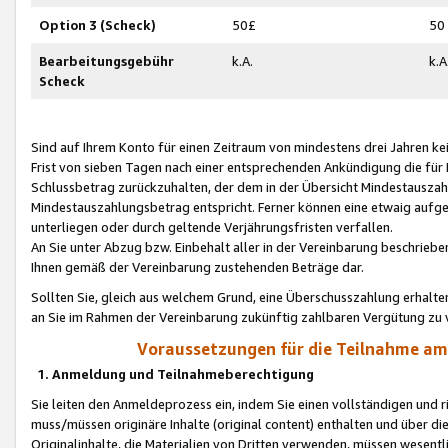
Option 3 (Scheck)
50£
50
Bearbeitungsgebühr
k.A.
k.A
Scheck
Sind auf Ihrem Konto für einen Zeitraum von mindestens drei Jahren kein
Frist von sieben Tagen nach einer entsprechenden Ankündigung die für
Schlussbetrag zurückzuhalten, der dem in der Übersicht Mindestausz
Mindestauszahlungsbetrag entspricht. Ferner können eine etwaig aufg
unterliegen oder durch geltende Verjährungsfristen verfallen.
An Sie unter Abzug bzw. Einbehalt aller in der Vereinbarung beschrieb
Ihnen gemäß der Vereinbarung zustehenden Beträge dar.
Sollten Sie, gleich aus welchem Grund, eine Überschusszahlung erhalte
an Sie im Rahmen der Vereinbarung zukünftig zahlbaren Vergütung zu 
Voraussetzungen für die Teilnahme a
1. Anmeldung und Teilnahmeberechtigung
Sie leiten den Anmeldeprozess ein, indem Sie einen vollständigen und 
muss/müssen originäre Inhalte (original content) enthalten und über d
Originalinhalte, die Materialien von Dritten verwenden, müssen wese