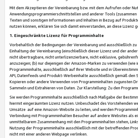
Mit dem Akzeptieren der Vereinbarung bzw. mit dem Aufrufen oder Nutz
Anwendungsprogrammierschnittstellen und anderer Tools (zusammen die
Texten und sonstigen Informationen und Inhalten in Bezug auf Produkte
nutzen können, erklären Sie sich damit einverstanden, an diese Lizenz 
1. Eingeschränkte Lizenz für Programminhalte
Vorbehaltlich der Bedingungen der Vereinbarung und ausschließlich z
Einhaltung der Vereinbarung (einschließlich dieser Lizenz und der ande
nicht übertragbare, nicht unterlizenzierbare, nicht exklusive, gebühren
anzuzeigen; (b) nur diejenigen der Amazon-Marken zu verwenden (wie in 
Programminhalte, ausschließlich auf Ihrer Website und in Übereinstimmu
API, Datenfeeds und Produkt-Werbeinhalte ausschließlich gemäß den Spe
Kopieren oder andere Verwenden von Programminhalten zugunsten Dri
Sammeln und Extrahieren von Daten. Zur Klarstellung: Zu den Program
Sie werden Programminhalte ausschließlich nach Maßgabe der Besti
hiermit eingeräumten Lizenz nutzen. Unbeschadet des Vorstehenden we
Umsätze auf eine Amazon-Website zu leiten, und werden Programminhal
Verbindung mit Programminhalten Besucher auf andere Websites als ein
unmittelbarem Zusammenhang mit den Programminhalten stehen, Links z
Nutzung der Programminhalte ausschließlich mit der betreffenden Pr
nicht mit einer anderen Webpage verlinken.