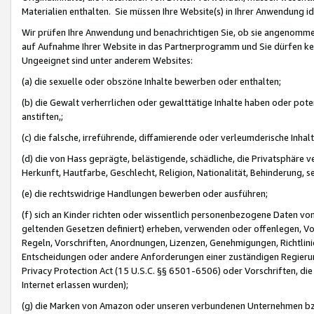
Materialien enthalten. Sie müssen Ihre Website(s) in Ihrer Anwendung ide
Wir prüfen Ihre Anwendung und benachrichtigen Sie, ob sie angenommen
auf Aufnahme Ihrer Website in das Partnerprogramm und Sie dürfen kei
Ungeeignet sind unter anderem Websites:
(a) die sexuelle oder obszöne Inhalte bewerben oder enthalten;
(b) die Gewalt verherrlichen oder gewalttätige Inhalte haben oder pot
anstiften,;
(c) die falsche, irreführende, diffamierende oder verleumderische Inha
(d) die von Hass geprägte, belästigende, schädliche, die Privatsphäre v
Herkunft, Hautfarbe, Geschlecht, Religion, Nationalität, Behinderung, 
(e) die rechtswidrige Handlungen bewerben oder ausführen;
(f) sich an Kinder richten oder wissentlich personenbezogene Daten vo
geltenden Gesetzen definiert) erheben, verwenden oder offenlegen, Vo
Regeln, Vorschriften, Anordnungen, Lizenzen, Genehmigungen, Richtlini
Entscheidungen oder andere Anforderungen einer zuständigen Regierung
Privacy Protection Act (15 U.S.C. §§ 6501-6506) oder Vorschriften, di
Internet erlassen wurden);
(g) die Marken von Amazon oder unseren verbundenen Unternehmen b