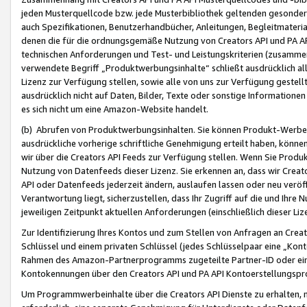
jeden Musterquellcode bzw. jede Musterbibliothek geltenden gesonder
auch Spezifikationen, Benutzerhandbücher, Anleitungen, Begleitmaterial
denen die für die ordnungsgemäße Nutzung von Creators API und PA A
technischen Anforderungen und Test- und Leistungskriterien (zusammen
verwendete Begriff „Produktwerbungsinhalte“ schließt ausdrücklich al
Lizenz zur Verfügung stellen, sowie alle von uns zur Verfügung gestel
ausdrücklich nicht auf Daten, Bilder, Texte oder sonstige Informatione
es sich nicht um eine Amazon-Website handelt.
(b) Abrufen von Produktwerbungsinhalten. Sie können Produkt-Werbein
ausdrückliche vorherige schriftliche Genehmigung erteilt haben, könn
wir über die Creators API Feeds zur Verfügung stellen. Wenn Sie Produk
Nutzung von Datenfeeds dieser Lizenz. Sie erkennen an, dass wir Creat
API oder Datenfeeds jederzeit ändern, auslaufen lassen oder neu veröffe
Verantwortung liegt, sicherzustellen, dass Ihr Zugriff auf die und Ihr
jeweiligen Zeitpunkt aktuellen Anforderungen (einschließlich dieser Liz
Zur Identifizierung Ihres Kontos und zum Stellen von Anfragen an Crea
Schlüssel und einem privaten Schlüssel (jedes Schlüsselpaar eine „Kon
Rahmen des Amazon-Partnerprogramms zugeteilte Partner-ID oder ein
Kontokennungen über den Creators API und PA API Kontoerstellungspro
Um Programmwerbeinhalte über die Creators API Dienste zu erhalten, m