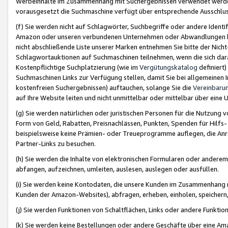
Werbeinhalte im Zusammenhang mit Suchergebnissen verwendet werden,
vorausgesetzt die Suchmaschine verfügt über entsprechende Ausschlu
(f) Sie werden nicht auf Schlagwörter, Suchbegriffe oder andere Ident
Amazon oder unseren verbundenen Unternehmen oder Abwandlungen bzw
nicht abschließende Liste unserer Marken entnehmen Sie bitte der Nich
Schlagwortauktionen auf Suchmaschinen teilnehmen, wenn die sich da
Kostenpflichtige Suchplatzierung (wie im
Vergütungskatalog
definiert
Suchmaschinen Links zur Verfügung stellen, damit Sie bei allgemeinen I
kostenfreien Suchergebnissen) auftauchen, solange Sie die
Vereinbaru
auf Ihre Website leiten und nicht unmittelbar oder mittelbar über eine
(g) Sie werden natürlichen oder juristischen Personen für die Nutzung 
Form von Geld, Rabatten, Preisnachlässen, Punkten, Spenden für Hilfs
beispielsweise keine Prämien- oder Treueprogramme auflegen, die Anrei
Partner-Links zu besuchen.
(h) Sie werden die Inhalte von elektronischen Formularen oder anderem M
abfangen, aufzeichnen, umleiten, auslesen, auslegen oder ausfüllen.
(i) Sie werden keine Kontodaten, die unsere Kunden im Zusammenhang 
Kunden der Amazon-Websites), abfragen, erheben, einholen, speichern,
(j) Sie werden Funktionen von Schaltflächen, Links oder andere Funkti
(k) Sie werden keine Bestellungen oder andere Geschäfte über eine Ama