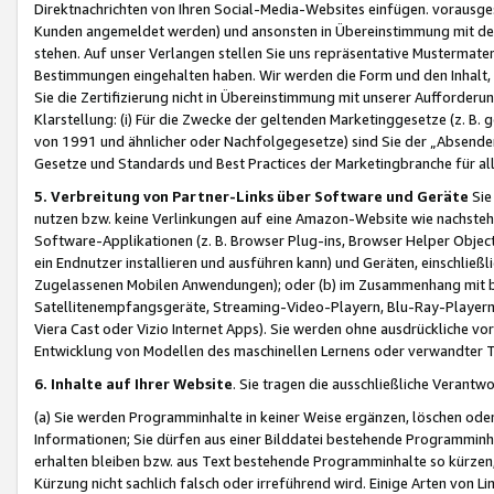
Direktnachrichten von Ihren Social-Media-Websites einfügen. vorausg
Kunden angemeldet werden) und ansonsten in Übereinstimmung mit der
stehen. Auf unser Verlangen stellen Sie uns repräsentative Mustermater
Bestimmungen eingehalten haben. Wir werden die Form und den Inhalt, di
Sie die Zertifizierung nicht in Übereinstimmung mit unserer Aufforderu
Klarstellung: (i) Für die Zwecke der geltenden Marketinggesetze (z. 
von 1991 und ähnlicher oder Nachfolgegesetze) sind Sie der „Absender“ j
Gesetze und Standards und Best Practices der Marketingbranche für 
5. Verbreitung von Partner-Links über Software und Geräte
Sie
nutzen bzw. keine Verlinkungen auf eine Amazon-Website wie nachsteh
Software-Applikationen (z. B. Browser Plug-ins, Browser Helper Objec
ein Endnutzer installieren und ausführen kann) und Geräten, einschlie
Zugelassenen Mobilen Anwendungen); oder (b) im Zusammenhang mit bzw.
Satellitenempfangsgeräte, Streaming-Video-Playern, Blu-Ray-Playern 
Viera Cast oder Vizio Internet Apps). Sie werden ohne ausdrückliche v
Entwicklung von Modellen des maschinellen Lernens oder verwandter 
6. Inhalte auf Ihrer Website
. Sie tragen die ausschließliche Verantwo
(a) Sie werden Programminhalte in keiner Weise ergänzen, löschen oder
Informationen; Sie dürfen aus einer Bilddatei bestehende Programminhal
erhalten bleiben bzw. aus Text bestehende Programminhalte so kürzen, 
Kürzung nicht sachlich falsch oder irreführend wird. Einige Arten von L