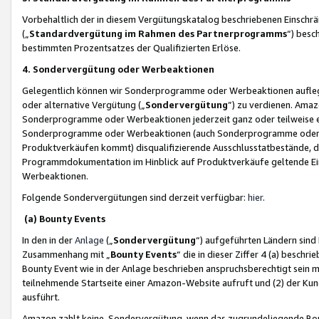
Vorbehaltlich der in diesem Vergütungskatalog beschriebenen Einschr
(„
Standardvergütung im Rahmen des Partnerprogramms
“) besc
bestimmten Prozentsatzes der Qualifizierten Erlöse.
4. Sondervergütung oder Werbeaktionen
Gelegentlich können wir Sonderprogramme oder Werbeaktionen auflegen,
oder alternative Vergütung („
Sondervergütung
”) zu verdienen. Amazo
Sonderprogramme oder Werbeaktionen jederzeit ganz oder teilweise einz
Sonderprogramme oder Werbeaktionen (auch Sonderprogramme oder We
Produktverkäufen kommt) disqualifizierende Ausschlusstatbestände, di
Programmdokumentation im Hinblick auf Produktverkäufe geltende E
Werbeaktionen.
Folgende Sondervergütungen sind derzeit verfügbar:
hier
.
(a) Bounty Events
In den in der
Anlage
(„
Sondervergütung
“) aufgeführten Ländern sind
Zusammenhang mit „
Bounty Events
“ die in dieser Ziffer 4 (a) besch
Bounty Event wie in der Anlage beschrieben anspruchsberechtigt sein mu
teilnehmende Startseite einer Amazon-Website aufruft und (2) der Kun
ausführt.
Amazon zahlt keine Sondervergütung, wenn das zugrundeliegende Boun