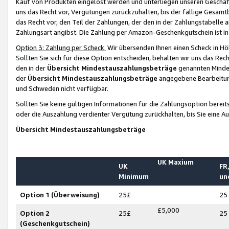
Kauf von Produkten eingelöst werden und unterliegen unseren Geschäf
uns das Recht vor, Vergütungen zurückzuhalten, bis der fällige Gesamt
das Recht vor, den Teil der Zahlungen, der den in der Zahlungstabelle 
Zahlungsart angibst. Die Zahlung per Amazon-Geschenkgutschein ist in
Option 3: Zahlung per Scheck.
Wir übersenden Ihnen einen Scheck in Höh
Sollten Sie sich für diese Option entscheiden, behalten wir uns das Rec
den in der
Übersicht Mindestauszahlungsbeträge
genannten Mindest
der
Übersicht Mindestauszahlungsbeträge
angegebene Bearbeitung
und Schweden nicht verfügbar.
Sollten Sie keine gültigen Informationen für die Zahlungsoption bereit
oder die Auszahlung verdienter Vergütung zurückhalten, bis Sie eine A
Übersicht Mindestauszahlungsbeträge
UK Maxium
UK
FR,
Minimum
un
Option 1 (Überweisung)
25£
25
£5,000
Option 2
25£
25
(Geschenkgutschein)