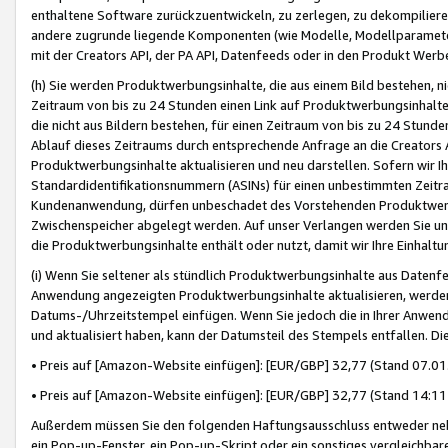
enthaltene Software zurückzuentwickeln, zu zerlegen, zu dekompilier
andere zugrunde liegende Komponenten (wie Modelle, Modellparameter
mit der Creators API, der PA API, Datenfeeds oder in den Produkt Werb
(h) Sie werden Produktwerbungsinhalte, die aus einem Bild bestehen, ni
Zeitraum von bis zu 24 Stunden einen Link auf Produktwerbungsinhalte
die nicht aus Bildern bestehen, für einen Zeitraum von bis zu 24 Stund
Ablauf dieses Zeitraums durch entsprechende Anfrage an die Creators 
Produktwerbungsinhalte aktualisieren und neu darstellen. Sofern wir Ih
Standardidentifikationsnummern (ASINs) für einen unbestimmten Zeitra
Kundenanwendung, dürfen unbeschadet des Vorstehenden Produktwerbu
Zwischenspeicher abgelegt werden. Auf unser Verlangen werden Sie un
die Produktwerbungsinhalte enthält oder nutzt, damit wir Ihre Einhalt
(i) Wenn Sie seltener als stündlich Produktwerbungsinhalte aus Datenfe
Anwendung angezeigten Produktwerbungsinhalte aktualisieren, werden 
Datums-/Uhrzeitstempel einfügen. Wenn Sie jedoch die in Ihrer Anwe
und aktualisiert haben, kann der Datumsteil des Stempels entfallen. Dies
• Preis auf [Amazon-Website einfügen]: [EUR/GBP] 32,77 (Stand 07.01.
• Preis auf [Amazon-Website einfügen]: [EUR/GBP] 32,77 (Stand 14:11 
Außerdem müssen Sie den folgenden Haftungsausschluss entweder neb
ein Pop-up-Fenster, ein Pop-up-Skript oder ein sonstiges vergleichba