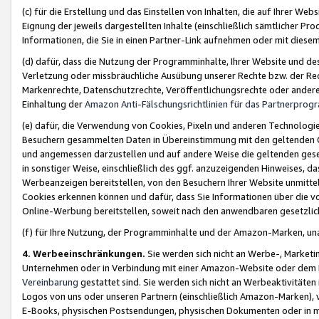
(c) für die Erstellung und das Einstellen von Inhalten, die auf Ihrer We
Eignung der jeweils dargestellten Inhalte (einschließlich sämtlicher 
Informationen, die Sie in einen Partner-Link aufnehmen oder mit diese
(d) dafür, dass die Nutzung der Programminhalte, Ihrer Website und des 
Verletzung oder missbräuchliche Ausübung unserer Rechte bzw. der Recht
Markenrechte, Datenschutzrechte, Veröffentlichungsrechte oder anderer
Einhaltung der
Amazon Anti-Fälschungsrichtlinien für das Partnerpro
(e) dafür, die Verwendung von Cookies, Pixeln und anderen Technologien
Besuchern gesammelten Daten in Übereinstimmung mit den geltenden Ge
und angemessen darzustellen und auf andere Weise die geltenden geset
in sonstiger Weise, einschließlich des ggf. anzuzeigenden Hinweises, d
Werbeanzeigen bereitstellen, von den Besuchern Ihrer Website unmitte
Cookies erkennen können und dafür, dass Sie Informationen über die v
Online-Werbung bereitstellen, soweit nach den anwendbaren gesetzlic
(f) für Ihre Nutzung, der Programminhalte und der Amazon-Marken, u
4. Werbeeinschränkungen.
Sie werden sich nicht an Werbe-, Market
Unternehmen oder in Verbindung mit einer Amazon-Website oder dem Pa
Vereinbarung
gestattet sind. Sie werden sich nicht an Werbeaktivitäten
Logos von uns oder unseren Partnern (einschließlich Amazon-Marken), 
E-Books, physischen Postsendungen, physischen Dokumenten oder in 