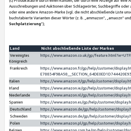
(c) Produktkäufe durch einen Kunden, der durch eine Anzeige auf eine 
Ausschreibungen und Auktionen über Schlagwörter, Suchbegriffe oder 
oder eine andere Amazon-Marke (vgl. die nicht abschließende Liste un
buchstabierte Varianten dieser Wörter (z. B. „ammazon“, „amaozn“ und „
Suchplatzierung
”);
Land
Nicht abschließende Liste der Marken
Vereinigtes
https://www.amazon.co.uk/gp/feature.html?ie=U
Königreich
Frankreich
https://www.amazon.fr/gp/help/customer/displa
E78834F9BA58__SECTION_64DE0ED1D744420E9
Italien
https://www.amazon.it/gp/help/customer/display
Irland
https://www.amazon.ie/gp/help/customer/displa
Niederlande
https://www.amazon.nl/gp/help/customer/display
Spanien
https://www.amazon.es/gp/help/customer/display
Deutschland
https://www.amazon.de/gp/help/customer/displa
Schweden
https://www.amazon.de/gp/help/customer/displa
Polen
https://www.amazon.pl/gp/help/customer/display
Belgien
https://www.amazon.com.be/gp/help/customer/d