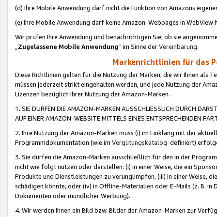
(d) Ihre Mobile Anwendung darf nicht die Funktion von Amazons eige
(e) Ihre Mobile Anwendung darf keine Amazon-Webpages in WebView 
Wir prüfen Ihre Anwendung und benachrichtigen Sie, ob sie angenomm
„
Zugelassene Mobile Anwendung
“ im Sinne der
Vereinbarung
.
Markenrichtlinien für das 
Diese Richtlinien gelten für die Nutzung der Marken, die wir Ihnen als 
müssen jederzeit strikt eingehalten werden, und jede Nutzung der Ama
Lizenzen bezüglich Ihrer Nutzung der Amazon-Marken.
1. SIE DÜRFEN DIE AMAZON-MARKEN AUSSCHLIESSLICH DURCH DARS
AUF EINER AMAZON-WEBSITE MITTELS EINES ENTSPRECHENDEN PART
2. Ihre Nutzung der Amazon-Marken muss (i) im Einklang mit der aktuells
Programmdokumentation (wie im
Vergütungskatalog
definiert) erfolg
3. Sie dürfen die Amazon-Marken ausschließlich für den in der Progr
nicht wie folgt nutzen oder darstellen: (i) in einer Weise, die ein Spo
Produkte und Dienstleistungen zu verunglimpfen, (iii) in einer Weise
schädigen könnte, oder (iv) in Offline-Materialien oder E-Mails (z. B.
Dokumenten oder mündlicher Werbung).
4. Wir werden Ihnen ein Bild bzw. Bilder der Amazon-Marken zur Verfüg