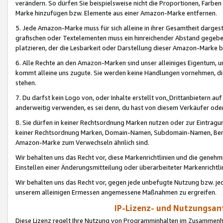
verändern. So dürfen Sie beispielsweise nicht die Proportionen, Farb
Marke hinzufügen bzw. Elemente aus einer Amazon-Marke entfernen.
5. Jede Amazon-Marke muss für sich alleine in ihrer Gesamtheit darge
grafischen oder Textelementen muss ein hinreichender Abstand gegebe
platzieren, der die Lesbarkeit oder Darstellung dieser Amazon-Marke b
6. Alle Rechte an den Amazon-Marken sind unser alleiniges Eigentum, 
kommt alleine uns zugute. Sie werden keine Handlungen vornehmen, 
stehen.
7. Du darfst kein Logo von, oder Inhalte erstellt von,
Drittanbietern au
anderweitig verwenden, es sei denn, du hast von diesem Verkäufer oder
8. Sie dürfen in keiner Rechtsordnung Marken nutzen oder zur Eintragu
keiner Rechtsordnung Marken, Domain-Namen, Subdomain-Namen, Benu
Amazon-Marke zum Verwechseln ähnlich sind.
Wir behalten uns das Recht vor, diese Markenrichtlinien und die gene
Einstellen einer Änderungsmitteilung oder überarbeiteter Markenricht
Wir behalten uns das Recht vor, gegen jede unbefugte Nutzung bzw. jede 
unserem alleinigen Ermessen angemessene Maßnahmen zu ergreifen.
IP-Lizenz- und Nutzungsan
Diese Lizenz regelt Ihre Nutzung von Programminhalten im Zusammen