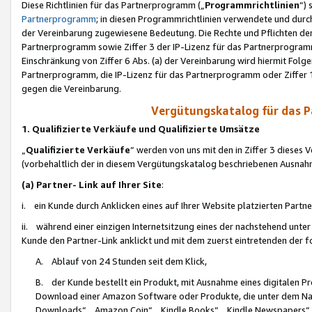
Diese Richtlinien für das Partnerprogramm („
Programmrichtlinien
“)
Partnerprogramm
; in diesen Programmrichtlinien verwendete und durch
der Vereinbarung zugewiesene Bedeutung. Die Rechte und Pflichten de
Partnerprogramm sowie Ziffer 3 der IP-Lizenz für das Partnerprogram
Einschränkung von Ziffer 6 Abs. (a) der Vereinbarung wird hiermit Fol
Partnerprogramm, die IP-Lizenz für das Partnerprogramm oder Ziffer 1
gegen die Vereinbarung.
Vergütungskatalog für das 
1. Qualifizierte Verkäufe und Qualifizierte Umsätze
„
Qualifizierte Verkäufe
“ werden von uns mit den in Ziffer 3 diese
(vorbehaltlich der in diesem Vergütungskatalog beschriebenen Ausnah
(a) Partner- Link auf Ihrer Site
:
i. ein Kunde durch Anklicken eines auf Ihrer Website platzierten Part
ii. während einer einzigen Internetsitzung eines der nachstehend unter (i)
Kunde den Partner-Link anklickt und mit dem zuerst eintretenden der f
A. Ablauf von 24 Stunden seit dem Klick,
B. der Kunde bestellt ein Produkt, mit Ausnahme eines digitalen P
Download einer Amazon Software oder Produkte, die unter dem N
Downloads“, „Amazon Coin“, „Kindle Books“, „Kindle Newspapers“, „