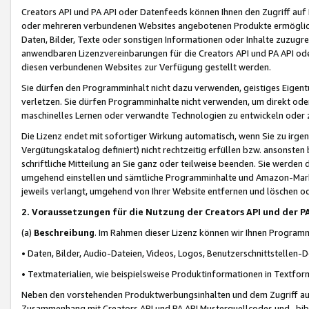
Creators API und PA API oder Datenfeeds können Ihnen den Zugriff auf D
oder mehreren verbundenen Websites angebotenen Produkte ermögliche
Daten, Bilder, Texte oder sonstigen Informationen oder Inhalte zuzugre
anwendbaren Lizenzvereinbarungen für die Creators API und PA API od
diesen verbundenen Websites zur Verfügung gestellt werden.
Sie dürfen den Programminhalt nicht dazu verwenden, geistiges Eigent
verletzen. Sie dürfen Programminhalte nicht verwenden, um direkt ode
maschinelles Lernen oder verwandte Technologien zu entwickeln oder zu
Die Lizenz endet mit sofortiger Wirkung automatisch, wenn Sie zu irg
Vergütungskatalog definiert) nicht rechtzeitig erfüllen bzw. ansonsten
schriftliche Mitteilung an Sie ganz oder teilweise beenden. Sie werden
umgehend einstellen und sämtliche Programminhalte und Amazon-Marke
jeweils verlangt, umgehend von Ihrer Website entfernen und löschen od
2. Voraussetzungen für die Nutzung der Creators API und der P
(a)
Beschreibung
. Im Rahmen dieser Lizenz können wir Ihnen Programmi
• Daten, Bilder, Audio-Dateien, Videos, Logos, Benutzerschnittstellen-
• Textmaterialien, wie beispielsweise Produktinformationen in Textfor
Neben den vorstehenden Produktwerbungsinhalten und dem Zugriff auf 
Zusammenhang mit Creators API und PA API Musterquellcodes und -bibli