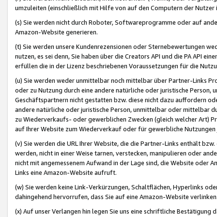
umzuleiten (einschließlich mit Hilfe von auf den Computern der Nutzer i
(s) Sie werden nicht durch Roboter, Softwareprogramme oder auf andere
Amazon-Website generieren.
(t) Sie werden unsere Kundenrezensionen oder Sternebewertungen wed
nutzen, es sei denn, Sie haben über die Creators API und die PA API e
erfüllen die in der Lizenz beschriebenen Voraussetzungen für die Nutzu
(u) Sie werden weder unmittelbar noch mittelbar über Partner-Links P
oder zu Nutzung durch eine andere natürliche oder juristische Person,
Geschäftspartnern nicht gestatten bzw. diese nicht dazu auffordern od
andere natürliche oder juristische Person, unmittelbar oder mittelbar
zu Wiederverkaufs- oder gewerblichen Zwecken (gleich welcher Art) 
auf Ihrer Website zum Wiederverkauf oder für gewerbliche Nutzungen 
(v) Sie werden die URL Ihrer Website, die die Partner-Links enthält b
werden, nicht in einer Weise tarnen, verstecken, manipulieren oder and
nicht mit angemessenem Aufwand in der Lage sind, die Website oder A
Links eine Amazon-Website aufruft.
(w) Sie werden keine Link-Verkürzungen, Schaltflächen, Hyperlinks ode
dahingehend hervorrufen, dass Sie auf eine Amazon-Website verlinken
(x) Auf unser Verlangen hin legen Sie uns eine schriftliche Bestätigung