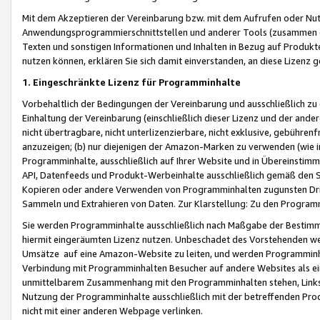
Mit dem Akzeptieren der Vereinbarung bzw. mit dem Aufrufen oder Nutz
Anwendungsprogrammierschnittstellen und anderer Tools (zusammen die
Texten und sonstigen Informationen und Inhalten in Bezug auf Produkte
nutzen können, erklären Sie sich damit einverstanden, an diese Lizenz 
1. Eingeschränkte Lizenz für Programminhalte
Vorbehaltlich der Bedingungen der Vereinbarung und ausschließlich z
Einhaltung der Vereinbarung (einschließlich dieser Lizenz und der ande
nicht übertragbare, nicht unterlizenzierbare, nicht exklusive, gebühren
anzuzeigen; (b) nur diejenigen der Amazon-Marken zu verwenden (wie in 
Programminhalte, ausschließlich auf Ihrer Website und in Übereinstimmu
API, Datenfeeds und Produkt-Werbeinhalte ausschließlich gemäß den Spe
Kopieren oder andere Verwenden von Programminhalten zugunsten Dri
Sammeln und Extrahieren von Daten. Zur Klarstellung: Zu den Program
Sie werden Programminhalte ausschließlich nach Maßgabe der Besti
hiermit eingeräumten Lizenz nutzen. Unbeschadet des Vorstehenden we
Umsätze auf eine Amazon-Website zu leiten, und werden Programminhal
Verbindung mit Programminhalten Besucher auf andere Websites als ein
unmittelbarem Zusammenhang mit den Programminhalten stehen, Links z
Nutzung der Programminhalte ausschließlich mit der betreffenden Pr
nicht mit einer anderen Webpage verlinken.