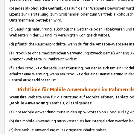
(b) jedes alkoholische Getränk, das auf deiner Webseite beworben wird
Lizenz zur Herstellung, zum Großhandel oder zum Vertrieb alkoholisch
Unternehmens betrieben wird,
(c) Säuglingsnahruhrung, alkoholische Getränke oder Tabakwaren und E
Webseiten in der EU und im Vereinigten Königreich wirbst,
(d) pflanzliche Raucherprodukte, wenn du für die Amazon-Webseite in B
(e) Produkte ohne medizinischen Verwendungszweck gemäß Anhang XVI 
Amazon-Webseite in Frankreich wirbst,
(f) jedes Produkt oder jede Dienstleistung, bei der es sich um ein Prod
erhältst eine Warnung, wenn ein Produkt oder eine Dienstleistung in de
Central ausgeschlossen ist.
Richtlinie für Mobile Anwendungen im Rahmen de
Wenn Ihre Website eine für die Nutzung auf Mobiltelefonen, Tablets 
„
Mobile Anwendung
“) enthält, gilt Folgendes:
(a) Ihre Mobile Anwendung muss in den App-Stores von Google Play, A
(b) Ihre Mobile Anwendung muss kostenlos heruntergeladen werden könn
(c) Ihre Mobile Anwendung muss originäre Inhalte haben,