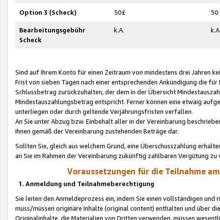
Option 3 (Scheck)
50£
50
Bearbeitungsgebühr
k.A.
k.A
Scheck
Sind auf Ihrem Konto für einen Zeitraum von mindestens drei Jahren kein
Frist von sieben Tagen nach einer entsprechenden Ankündigung die für
Schlussbetrag zurückzuhalten, der dem in der Übersicht Mindestausz
Mindestauszahlungsbetrag entspricht. Ferner können eine etwaig aufg
unterliegen oder durch geltende Verjährungsfristen verfallen.
An Sie unter Abzug bzw. Einbehalt aller in der Vereinbarung beschrieb
Ihnen gemäß der Vereinbarung zustehenden Beträge dar.
Sollten Sie, gleich aus welchem Grund, eine Überschusszahlung erhalte
an Sie im Rahmen der Vereinbarung zukünftig zahlbaren Vergütung zu 
Voraussetzungen für die Teilnahme a
1. Anmeldung und Teilnahmeberechtigung
Sie leiten den Anmeldeprozess ein, indem Sie einen vollständigen und 
muss/müssen originäre Inhalte (original content) enthalten und über d
Originalinhalte, die Materialien von Dritten verwenden, müssen wese