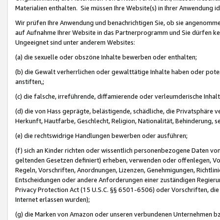
Materialien enthalten. Sie müssen Ihre Website(s) in Ihrer Anwendung ide
Wir prüfen Ihre Anwendung und benachrichtigen Sie, ob sie angenommen
auf Aufnahme Ihrer Website in das Partnerprogramm und Sie dürfen kei
Ungeeignet sind unter anderem Websites:
(a) die sexuelle oder obszöne Inhalte bewerben oder enthalten;
(b) die Gewalt verherrlichen oder gewalttätige Inhalte haben oder pot
anstiften,;
(c) die falsche, irreführende, diffamierende oder verleumderische Inha
(d) die von Hass geprägte, belästigende, schädliche, die Privatsphäre v
Herkunft, Hautfarbe, Geschlecht, Religion, Nationalität, Behinderung, 
(e) die rechtswidrige Handlungen bewerben oder ausführen;
(f) sich an Kinder richten oder wissentlich personenbezogene Daten vo
geltenden Gesetzen definiert) erheben, verwenden oder offenlegen, Vo
Regeln, Vorschriften, Anordnungen, Lizenzen, Genehmigungen, Richtlini
Entscheidungen oder andere Anforderungen einer zuständigen Regierung
Privacy Protection Act (15 U.S.C. §§ 6501-6506) oder Vorschriften, di
Internet erlassen wurden);
(g) die Marken von Amazon oder unseren verbundenen Unternehmen b